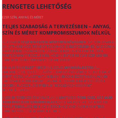
RENGETEG LEHETŐSÉG
EZER SZÍN, ANYAG ÉS MÉRET
TELJES SZABADSÁG A TERVEZÉSBEN – ANYAG,
SZÍN ÉS MÉRET KOMPROMISSZUMOK NÉLKÜL
BÚTORAINK
TELJESEN EGYEDI MÉRETBEN KÉSZÜLNEK
, ÍGY PONTOSAN AZ
ÖN OTTHONÁHOZ, TÉRADOTTSÁGAIHOZ ÉS ELKÉPZELÉSEIHEZ IGAZODNAK.
NÁLUNK NINCS SZABVÁNYMEGOLDÁS: A MÉRETEZÉST CENTIMÉTERRE
PONTOSAN HATÁROZZUK MEG, HOGY A BÚTOR NE CSAK SZÉP LEGYEN,
HANEM VALÓBAN KÉNYELMES ÉS PRAKTIKUS IS.
A KIALAKÍTÁS MELLETT RENDKÍVÜL SZÉLES
ANYAGVÁLASZTÉK
ÁLL
RENDELKEZÉSRE. TÖBBFÉLE SZÖVET, BÁRSONY ÉS KÖNNYEN TISZTÍTHATÓ
KÁRPIT KÖZÜL VÁLASZTHAT, AMELYEK NEMCSAK ESZTÉTIKUSAK, HANEM
TARTÓSAK IS A MINDENNAPI HASZNÁLAT SORÁN. A KÁRPITOK KÖZÖTT
MODERN, KLASSZIKUS ÉS PRÉMIUM MEGOLDÁSOK EGYARÁNT
MEGTALÁLHATÓK.
A SZÍNEK TERÉN SZINTE KORLÁTLAN A LEHETŐSÉG:
TÖBB SZÁZ, SŐT AKÁR
TÖBB MINT EZER SZÍNÁRNYALAT
KÖZÜL VÁLASZTHAT, ÍGY A BÚTOR
TÖKÉLETESEN ILLESZKEDIK AZ ENTERIŐRHÖZ VAGY AKÁR KARAKTERES
HANGSÚLYOS ELEMÉVÉ VÁLIK A TÉRNEK.