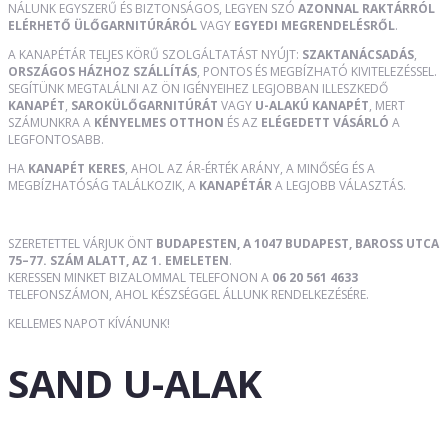
NÁLUNK EGYSZERŰ ÉS BIZTONSÁGOS, LEGYEN SZÓ
AZONNAL RAKTÁRRÓL
ELÉRHETŐ ÜLŐGARNITÚRÁRÓL
VAGY
EGYEDI MEGRENDELÉSRŐL
.
A KANAPÉTÁR TELJES KÖRŰ SZOLGÁLTATÁST NYÚJT:
SZAKTANÁCSADÁS
,
ORSZÁGOS HÁZHOZ SZÁLLÍTÁS
, PONTOS ÉS MEGBÍZHATÓ KIVITELEZÉSSEL.
SEGÍTÜNK MEGTALÁLNI AZ ÖN IGÉNYEIHEZ LEGJOBBAN ILLESZKEDŐ
KANAPÉT
,
SAROKÜLŐGARNITÚRÁT
VAGY
U-ALAKÚ KANAPÉT
, MERT
SZÁMUNKRA A
KÉNYELMES OTTHON
ÉS AZ
ELÉGEDETT VÁSÁRLÓ
A
LEGFONTOSABB.
HA
KANAPÉT KERES
, AHOL AZ ÁR-ÉRTÉK ARÁNY, A MINŐSÉG ÉS A
MEGBÍZHATÓSÁG TALÁLKOZIK, A
KANAPÉTÁR
A LEGJOBB VÁLASZTÁS.
SZERETETTEL VÁRJUK ÖNT
BUDAPESTEN, A 1047 BUDAPEST, BAROSS UTCA
75–77. SZÁM ALATT, AZ 1. EMELETEN
.
KERESSEN MINKET BIZALOMMAL TELEFONON A
06 20 561 4633
TELEFONSZÁMON, AHOL KÉSZSÉGGEL ÁLLUNK RENDELKEZÉSÉRE.
KELLEMES NAPOT KÍVÁNUNK!
SAND U-ALAK