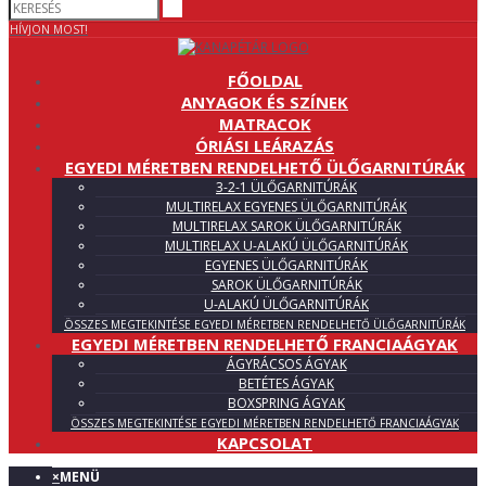
HÍVJON MOST!
FŐOLDAL
ANYAGOK ÉS SZÍNEK
MATRACOK
ÓRIÁSI LEÁRAZÁS
EGYEDI MÉRETBEN RENDELHETŐ ÜLŐGARNITÚRÁK
3-2-1 ÜLŐGARNITÚRÁK
MULTIRELAX EGYENES ÜLŐGARNITÚRÁK
MULTIRELAX SAROK ÜLŐGARNITÚRÁK
MULTIRELAX U-ALAKÚ ÜLŐGARNITÚRÁK
EGYENES ÜLŐGARNITÚRÁK
SAROK ÜLŐGARNITÚRÁK
U-ALAKÚ ÜLŐGARNITÚRÁK
ÖSSZES MEGTEKINTÉSE EGYEDI MÉRETBEN RENDELHETŐ ÜLŐGARNITÚRÁK
EGYEDI MÉRETBEN RENDELHETŐ FRANCIAÁGYAK
ÁGYRÁCSOS ÁGYAK
BETÉTES ÁGYAK
BOXSPRING ÁGYAK
ÖSSZES MEGTEKINTÉSE EGYEDI MÉRETBEN RENDELHETŐ FRANCIAÁGYAK
KAPCSOLAT
×
MENÜ