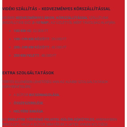
VIDÉKI SZÁLLÍTÁS – KEDVEZMÉNYES KÖRSZÁLLÍTÁSSAL
VIDÉKRE
KEDVEZMÉNYES ÁRON, KÖRSZÁLLÍTÁSSAL
SZÁLLÍTUNK
(KISZÁLLÍTÁSI IDŐ:
2–10 NAP
), AZ ÜZLETTŐL MÉRT TÁVOLSÁG ALAPJÁN:
100 KM-IG:
32.000 FT
100–199 KM KÖZÖTT:
39.000 FT
200–249 KM KÖZÖTT:
43.000 FT
250 KM FELETT:
48.000 FT
EXTRA SZOLGÁLTATÁSOK
TÉRÍTÉS ELLENÉBEN LEHETŐSÉG VAN AZ ALÁBBI SZOLGÁLTATÁSOK
IGÉNYBEVÉTELÉRE:
A BÚTOR
KICSOMAGOLÁSA
,
ÖSSZESZERELÉSE
,
HELYÉRE RAKÁSA
.
AZ
EMELETRE TÖRTÉNŐ FELVITEL KÜLÖN DÍJKÖTELES
, AMENNYIBEN
NINCS LIFT, VAGY A BÚTOR NEM FÉR BE A LIFTBE. ENNEK KÖLTSÉGE