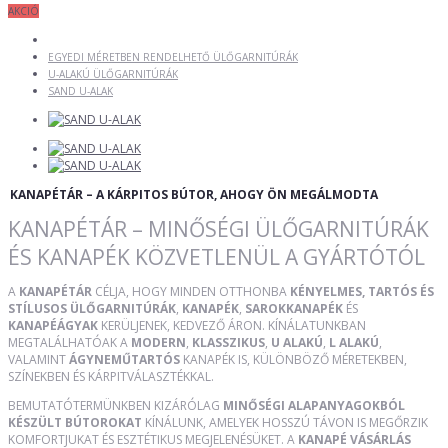
AKCIÓ
EGYEDI MÉRETBEN RENDELHETŐ ÜLŐGARNITÚRÁK
U-ALAKÚ ÜLŐGARNITÚRÁK
SAND U-ALAK
KANAPÉTÁR – A KÁRPITOS BÚTOR, AHOGY ÖN MEGÁLMODTA
KANAPÉTÁR – MINŐSÉGI ÜLŐGARNITÚRÁK
ÉS KANAPÉK KÖZVETLENÜL A GYÁRTÓTÓL
A
KANAPÉTÁR
CÉLJA, HOGY MINDEN OTTHONBA
KÉNYELMES, TARTÓS ÉS
STÍLUSOS ÜLŐGARNITÚRÁK
,
KANAPÉK
,
SAROKKANAPÉK
ÉS
KANAPÉÁGYAK
KERÜLJENEK, KEDVEZŐ ÁRON. KÍNÁLATUNKBAN
MEGTALÁLHATÓAK A
MODERN
,
KLASSZIKUS
,
U ALAKÚ
,
L ALAKÚ
,
VALAMINT
ÁGYNEMŰTARTÓS
KANAPÉK IS, KÜLÖNBÖZŐ MÉRETEKBEN,
SZÍNEKBEN ÉS KÁRPITVÁLASZTÉKKAL.
BEMUTATÓTERMÜNKBEN KIZÁRÓLAG
MINŐSÉGI ALAPANYAGOKBÓL
KÉSZÜLT BÚTOROKAT
KÍNÁLUNK, AMELYEK HOSSZÚ TÁVON IS MEGŐRZIK
KOMFORTJUKAT ÉS ESZTÉTIKUS MEGJELENÉSÜKET. A
KANAPÉ VÁSÁRLÁS