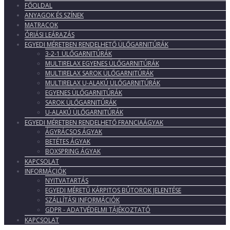
FŐOLDAL
ANYAGOK ÉS SZÍNEK
MATRACOK
ÓRIÁSI LEÁRAZÁS
EGYEDI MÉRETBEN RENDELHETŐ ÜLŐGARNITÚRÁK
3-2-1 ÜLŐGARNITÚRÁK
MULTIRELAX EGYENES ÜLŐGARNITÚRÁK
MULTIRELAX SAROK ÜLŐGARNITÚRÁK
MULTIRELAX U-ALAKÚ ÜLŐGARNITÚRÁK
EGYENES ÜLŐGARNITÚRÁK
SAROK ÜLŐGARNITÚRÁK
U-ALAKÚ ÜLŐGARNITÚRÁK
EGYEDI MÉRETBEN RENDELHETŐ FRANCIAÁGYAK
ÁGYRÁCSOS ÁGYAK
BETÉTES ÁGYAK
BOXSPRING ÁGYAK
KAPCSOLAT
INFORMÁCIÓK
NYITVATARTÁS
EGYEDI MÉRETŰ KÁRPITOS BÚTOROK JELENTÉSE
SZÁLLÍTÁSI INFORMÁCIÓK
GDPR - ADATVÉDELMI TÁJÉKOZTATÓ
KAPCSOLAT