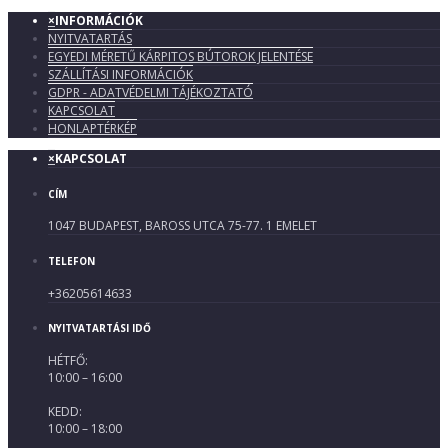
×
INFORMÁCIÓK
NYITVATARTÁS
EGYEDI MÉRETŰ KÁRPITOS BÚTOROK JELENTÉSE
SZÁLLÍTÁSI INFORMÁCIÓK
GDPR - ADATVÉDELMI TÁJÉKOZTATÓ
KAPCSOLAT
HONLAPTÉRKÉP
×
KAPCSOLAT
CÍM
1047 BUDAPEST, BAROSS UTCA 75-77. 1 EMELET
TELEFON
+36205614633
NYITVATARTÁSI IDŐ
HÉTFŐ:
10:00 – 16:00
KEDD:
10:00 – 18:00