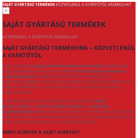
SAJÁT GYÁRTÁSÚ TERMÉKEK
KÖZVETLENÜL A GYÁRTÓTÓL VÁSÁROLHAT
×
SAJÁT GYÁRTÁSÚ TERMÉKEK
KÖZVETLENÜL A GYÁRTÓTÓL VÁSÁROLHAT
SAJÁT GYÁRTÁSÚ TERMÉKEINK – KÖZVETLENÜL
A GYÁRTÓTÓL
KÍNÁLATUNKBAN
SAJÁT GYÁRTÁSÚ KÁRPITOS BÚTOROK
SZEREPELNEK,
AMELYEKET NEMCSAK KÉSZÍTÜNK, HANEM
KÖZVETLENÜL MI MAGUNK
FORGALMAZUNK IS
. ENNEK KÖSZÖNHETŐEN A TERVEZÉSTŐL A
KIVITELEZÉSIG MINDEN FOLYAMATOT KÉZBEN TARTUNK, ÍGY GARANTÁLNI
TUDJUK A MINŐSÉGET, A RUGALMASSÁGOT ÉS A SZEMÉLYRE SZABOTT
MEGOLDÁSOKAT.
A GYÁRTÁS SORÁN NAGY HANGSÚLYT FEKTETÜNK A
PRECÍZ
KIVITELEZÉSRE
, A
TARTÓS SZERKEZETEKRE
ÉS A
MINŐSÉGI
ALAPANYAGOKRA
. MIVEL NINCS KÖZVETÍTŐ A FOLYAMATBAN, ÜGYFELEINK
KÖZVETLEN KAPCSOLATBAN ÁLLNAK A GYÁRTÓVAL, AMI LEHETŐVÉ TESZI AZ
EGYEDI IGÉNYEK GYORS ÉS PONTOS MEGVALÓSÍTÁSÁT.
MIÉRT ELŐNYÖS A SAJÁT GYÁRTÁS?