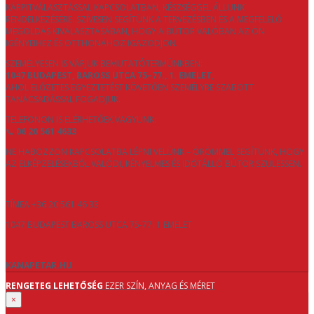
KÁRPITVÁLASZTÁSSAL KAPCSOLATBAN, KÉSZSÉGGEL ÁLLUNK
RENDELKEZÉSÉRE. SZÍVESEN SEGÍTÜNK A TERVEZÉSBEN ÉS A MEGFELELŐ
MEGOLDÁS KIVÁLASZTÁSÁBAN, HOGY A BÚTOR VALÓBAN AZ ÖN
IGÉNYEIHEZ ÉS OTTHONÁHOZ IGAZODJON.
SZEMÉLYESEN IS VÁRJUK BEMUTATÓTERMÜNKBEN:
1047 BUDAPEST, BAROSS UTCA 75–77., 1. EMELET
,
AHOL ELŐZETES EGYEZTETÉST KÖVETŐEN SZEMÉLYRE SZABOTT
TANÁCSADÁSSAL FOGADJUK.
TELEFONON IS ELÉRHETŐEK VAGYUNK:
📞
06 20 561 4633
NE HABOZZON KAPCSOLATBA LÉPNI VELÜNK – ÖRÖMMEL SEGÍTÜNK, HOGY
AZ ELKÉPZELÉSEKBŐL VALÓDI, KÉNYELMES ÉS IDŐTÁLLÓ BÚTOR SZÜLESSEN.
TÍMEA +36 20 561 46 33
1047 BUDAPEST BAROSS UTCA 75-77. 1 EMELET
KANAPETAR.HU
RENGETEG LEHETŐSÉG
EZER SZÍN, ANYAG ÉS MÉRET
×