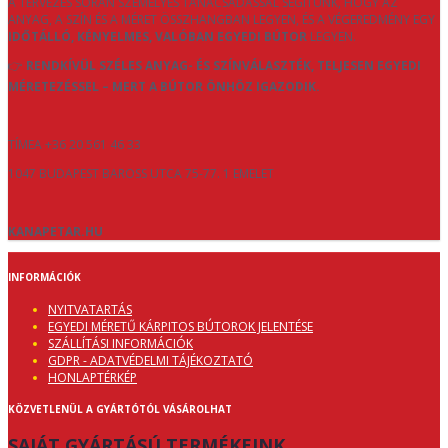
A TERVEZÉS SORÁN SZEMÉLYES TANÁCSADÁSSAL SEGÍTÜNK, HOGY AZ
ANYAG, A SZÍN ÉS A MÉRET ÖSSZHANGBAN LEGYEN, ÉS A VÉGEREDMÉNY EGY
IDŐTÁLLÓ, KÉNYELMES, VALÓBAN EGYEDI BÚTOR
LEGYEN.
👉
RENDKÍVÜL SZÉLES ANYAG- ÉS SZÍNVÁLASZTÉK, TELJESEN EGYEDI
MÉRETEZÉSSEL – MERT A BÚTOR ÖNHÖZ IGAZODIK.
TÍMEA +36 20 561 46 33
1047 BUDAPEST BAROSS UTCA 75-77. 1 EMELET
KANAPETAR.HU
INFORMÁCIÓK
NYITVATARTÁS
EGYEDI MÉRETŰ KÁRPITOS BÚTOROK JELENTÉSE
SZÁLLÍTÁSI INFORMÁCIÓK
GDPR - ADATVÉDELMI TÁJÉKOZTATÓ
HONLAPTÉRKÉP
KÖZVETLENÜL A GYÁRTÓTÓL VÁSÁROLHAT
SAJÁT GYÁRTÁSÚ TERMÉKEINK