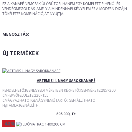
EZ A KANAPÉ NEMCSAK ÜLŐBÚTOR, HANEM EGY KOMPLETT PIHENŐ- ÉS
VENDÉGMEGOLDÁS, AMELY A MINDENNAPI KÉNYELEM ÉS A MODERN DIZÁJN
TÖKÉLETES KOMBINÁCIÓJÁT NYÚJTJA.
MEGOSZTÁS:
ÚJ TERMÉKEK
ARTEMIS II. NAGY SAROKKANAPÉ
RENDELHETŐ:IGENEGYEDI MÉRETBEN KÉRHETŐ:IGENMÉRETE:285×200
CMFEKVŐFELÜLETE:220×155
CMÁGYAZHATÓ:IGENÁGYNEMŰTARTÓ:IGEN ÁLLÍTHATÓ
FEJTÁMLA:IGENÁLLÍTH..
895 000,-Ft
-40%