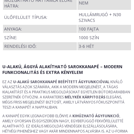
MOZGATHATÓ HÁTTÁMLA ELŐRE
NEM
HÁTRA:
HULLÁMRUGÓ + N30
ÜLŐFELÜLET TÍPUSA:
SZIVACS
ANYAGA:
100 FAJTA
SZÍNE:
1000 SZÍN
RENDELÉSI IDŐ:
3-6 HÉT
U-ALAKÚ, ÁGGYÁ ALAKÍTHATÓ SAROKKANAPÉ – MODERN
FUNKCIONALITÁS ÉS EXTRA KÉNYELEM
EZ AZ
U-ALAKÚ SAROKKANAPÉ BEÉPÍTETT ÁGYFUNKCIÓVAL
KIVÁLÓ
VÁLASZTÁS AZOK SZÁMÁRA, AKIK A MODERN MEGJELENÉST, A TÁGAS
KIALAKÍTÁST ÉS A PRAKTIKUS MEGOLDÁSOKAT EGYETLEN BÚTORDARABBAN
SZERETNÉK ÖTVÖZNI. A KARAKTERES
MÉLYKÉK KÁRPITOZÁS
ELEGÁNS,
MÉGIS FRISS MEGJELENÉST BIZTOSÍT, AMELY LÁTVÁNYOS FÓKUSZPONTTÁ
TESZI A KANAPÉT A NAPPALIBAN.
A KANAPÉ EGYIK LEGNAGYOBB ELŐNYE A
KIHÚZHATÓ ÁGYFUNKCIÓ
,
AMELY GYORSAN ÉS EGYSZERŰEN NAGY, EGYBEFÜGGŐ FEKVŐFELÜLETTÉ
ALAKÍTHATÓ. EZ IDEÁLIS MEGOLDÁS VENDÉGEK ELSZÁLLÁSOLÁSÁRA,
HÉTVÉGI PIHENÉSHEZ VAGY AKÁR MINDENNAPOS ALVÁSRA IS. AZ U-FORMA