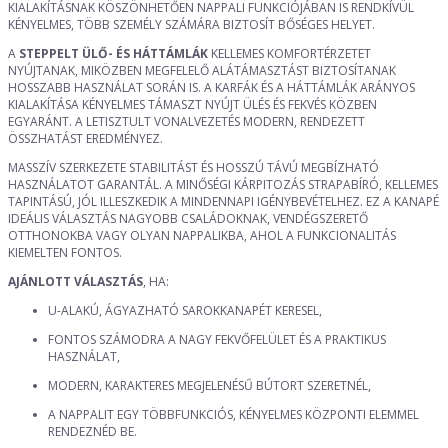
KIALAKÍTÁSNAK KÖSZÖNHETŐEN NAPPALI FUNKCIÓJÁBAN IS RENDKÍVÜL
KÉNYELMES, TÖBB SZEMÉLY SZÁMÁRA BIZTOSÍT BŐSÉGES HELYET.
A
STEPPELT ÜLŐ- ÉS HÁTTÁMLÁK
KELLEMES KOMFORTÉRZETET
NYÚJTANAK, MIKÖZBEN MEGFELELŐ ALÁTÁMASZTÁST BIZTOSÍTANAK
HOSSZABB HASZNÁLAT SORÁN IS. A KARFÁK ÉS A HÁTTÁMLÁK ARÁNYOS
KIALAKÍTÁSA KÉNYELMES TÁMASZT NYÚJT ÜLÉS ÉS FEKVÉS KÖZBEN
EGYARÁNT. A LETISZTULT VONALVEZETÉS MODERN, RENDEZETT
ÖSSZHATÁST EREDMÉNYEZ.
MASSZÍV SZERKEZETE STABILITÁST ÉS HOSSZÚ TÁVÚ MEGBÍZHATÓ
HASZNÁLATOT GARANTÁL. A MINŐSÉGI KÁRPITOZÁS STRAPABÍRÓ, KELLEMES
TAPINTÁSÚ, JÓL ILLESZKEDIK A MINDENNAPI IGÉNYBEVÉTELHEZ. EZ A KANAPÉ
IDEÁLIS VÁLASZTÁS NAGYOBB CSALÁDOKNAK, VENDÉGSZERETŐ
OTTHONOKBA VAGY OLYAN NAPPALIKBA, AHOL A FUNKCIONALITÁS
KIEMELTEN FONTOS.
AJÁNLOTT VÁLASZTÁS
, HA:
U-ALAKÚ, ÁGYAZHATÓ SAROKKANAPÉT KERESEL,
FONTOS SZÁMODRA A NAGY FEKVŐFELÜLET ÉS A PRAKTIKUS
HASZNÁLAT,
MODERN, KARAKTERES MEGJELENÉSŰ BÚTORT SZERETNÉL,
A NAPPALIT EGY TÖBBFUNKCIÓS, KÉNYELMES KÖZPONTI ELEMMEL
RENDEZNÉD BE.