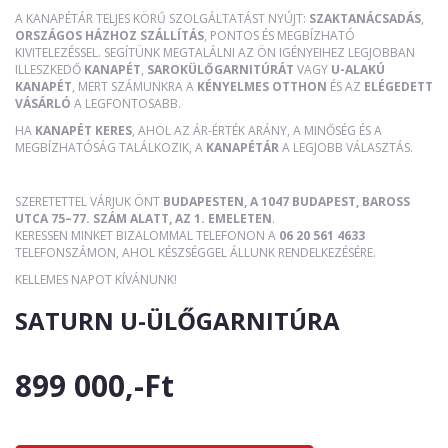
A KANAPÉTÁR TELJES KÖRŰ SZOLGÁLTATÁST NYÚJT:
SZAKTANÁCSADÁS
,
ORSZÁGOS HÁZHOZ SZÁLLÍTÁS
, PONTOS ÉS MEGBÍZHATÓ
KIVITELEZÉSSEL. SEGÍTÜNK MEGTALÁLNI AZ ÖN IGÉNYEIHEZ LEGJOBBAN
ILLESZKEDŐ
KANAPÉT
,
SAROKÜLŐGARNITÚRÁT
VAGY
U-ALAKÚ
KANAPÉT
, MERT SZÁMUNKRA A
KÉNYELMES OTTHON
ÉS AZ
ELÉGEDETT
VÁSÁRLÓ
A LEGFONTOSABB.
HA
KANAPÉT KERES
, AHOL AZ ÁR-ÉRTÉK ARÁNY, A MINŐSÉG ÉS A
MEGBÍZHATÓSÁG TALÁLKOZIK, A
KANAPÉTÁR
A LEGJOBB VÁLASZTÁS.
SZERETETTEL VÁRJUK ÖNT
BUDAPESTEN, A 1047 BUDAPEST, BAROSS
UTCA 75–77. SZÁM ALATT, AZ 1. EMELETEN
.
KERESSEN MINKET BIZALOMMAL TELEFONON A
06 20 561 4633
TELEFONSZÁMON, AHOL KÉSZSÉGGEL ÁLLUNK RENDELKEZÉSÉRE.
KELLEMES NAPOT KÍVÁNUNK!
SATURN U-ÜLŐGARNITÚRA
899 000,-Ft