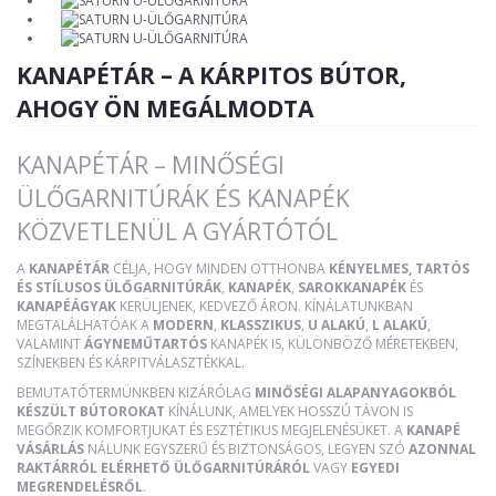
KANAPÉTÁR – A KÁRPITOS BÚTOR,
AHOGY ÖN MEGÁLMODTA
KANAPÉTÁR – MINŐSÉGI
ÜLŐGARNITÚRÁK ÉS KANAPÉK
KÖZVETLENÜL A GYÁRTÓTÓL
A
KANAPÉTÁR
CÉLJA, HOGY MINDEN OTTHONBA
KÉNYELMES, TARTÓS
ÉS STÍLUSOS ÜLŐGARNITÚRÁK
,
KANAPÉK
,
SAROKKANAPÉK
ÉS
KANAPÉÁGYAK
KERÜLJENEK, KEDVEZŐ ÁRON. KÍNÁLATUNKBAN
MEGTALÁLHATÓAK A
MODERN
,
KLASSZIKUS
,
U ALAKÚ
,
L ALAKÚ
,
VALAMINT
ÁGYNEMŰTARTÓS
KANAPÉK IS, KÜLÖNBÖZŐ MÉRETEKBEN,
SZÍNEKBEN ÉS KÁRPITVÁLASZTÉKKAL.
BEMUTATÓTERMÜNKBEN KIZÁRÓLAG
MINŐSÉGI ALAPANYAGOKBÓL
KÉSZÜLT BÚTOROKAT
KÍNÁLUNK, AMELYEK HOSSZÚ TÁVON IS
MEGŐRZIK KOMFORTJUKAT ÉS ESZTÉTIKUS MEGJELENÉSÜKET. A
KANAPÉ
VÁSÁRLÁS
NÁLUNK EGYSZERŰ ÉS BIZTONSÁGOS, LEGYEN SZÓ
AZONNAL
RAKTÁRRÓL ELÉRHETŐ ÜLŐGARNITÚRÁRÓL
VAGY
EGYEDI
MEGRENDELÉSRŐL
.