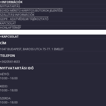
×
INFORMÁCIÓK
NYITVATARTÁS
EGYEDI MÉRETŰ KÁRPITOS BÚTOROK JELENTÉSE
SZÁLLÍTÁSI INFORMÁCIÓK
GDPR - ADATVÉDELMI TÁJÉKOZTATÓ
KAPCSOLAT
HONLAPTÉRKÉP
×
KAPCSOLAT
CÍM
1047 BUDAPEST, BAROSS UTCA 75-77. 1 EMELET
TELEFON
+36205614633
NYITVATARTÁSI IDŐ
HÉTFŐ:
10:00 – 16:00
KEDD:
10:00 – 18:00
SZERDA:
10:00 – 18:00