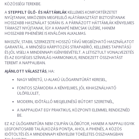
KÖZÖSSÉGI TEREKBE.
A
STEPPELT ÜLŐ- ÉS HÁTTÁMLÁK
KELLEMES KOMFORTÉRZETET
NYÚJTANAK, MIKÖZBEN MEGFELELŐ ALÁTÁMASZTÁST BIZTOSÍTANAK
HOSSZABB HASZNÁLAT SORÁN IS. A PÁRNÁZOTT HÁTTÁMLÁK KÉNYELMES
TÁMASZT NYÚJTANAK, ÍGY A KANAPÉ NEMCSAK ÜLÉSRE, HANEM
HOSSZABB PIHENÉSRE IS KIVÁLÓAN ALKALMAS.
MASSZÍV, STABIL SZERKEZETE HOSSZÚ TÁVÚ MEGBÍZHATÓ HASZNÁLATOT
GARANTÁL. A MINŐSÉGI KÁRPITOZÁS STRAPABÍRÓ, KELLEMES TAPINTÁSÚ
ÉS JÓL VISELI A MINDENNAPI IGÉNYBEVÉTELT. A LETISZTULT VONALVEZETÉS
ÉS AZ EGYSÉGES SZÍNVILÁG HARMONIKUS, RENDEZETT ÖSSZHATÁST
TEREMT A NAPPALIBAN.
AJÁNLOTT VÁLASZTÁS
, HA:
NAGY MÉRETŰ, U-ALAKÚ ÜLŐGARNITÚRÁT KERESEL,
FONTOS SZÁMODRA A KÉNYELMES, JÓL KIHASZNÁLHATÓ
ÜLŐFELÜLET,
MODERN, IDŐTÁLLÓ MEGJELENÉSŰ BÚTORT SZERETNÉL,
A NAPPALIDAT EGY PRAKTIKUS, KÖZPONTI ELEMMEL RENDEZNÉD
BE.
EZ AZ ÜLŐGARNITÚRA NEM CSUPÁN ÜLŐBÚTOR, HANEM A NAPPALI EGYIK
LEGFONTOSABB TALÁLKOZÁSI PONTJA, AHOL A PIHENÉS, A KÖZÖS
IDŐTÖLTÉS ÉS A MINDENNAPI KÉNYELEM TÖKÉLETES ÖSSZHANGBAN