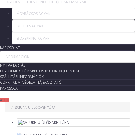
EGYEDI MÉRETBEN RENDELHETŐ FRANCIAÁGYAK
ÁGYRÁCSOS ÁGYAK
BETÉTES ÁGYAK
BOXSPRING ÁGYAK
KAPCSOLAT
INFORMÁCIÓK
NYITVATARTÁS
EGYEDI MÉRETŰ KÁRPITOS BÚTOROK JELENTÉSE
SZÁLLÍTÁSI INFORMÁCIÓK
GDPR - ADATVÉDELMI TÁJÉKOZTATÓ
KAPCSOLAT
AKCIÓ
SATURN U-ÜLŐGARNITÚRA