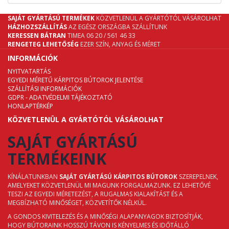
SAJÁT GYÁRTÁSÚ TERMÉKEK
KÖZVETLENÜL A GYÁRTÓTÓL VÁSÁROLHAT
HÁZHOZSZÁLLÍTÁS
AZ EGÉSZ ORSZÁGBA SZÁLLÍTUNK
KERESSEN BÁTRAN
TIMEA 06 20 / 561 46 33
RENGETEG LEHETŐSÉG
EZER SZÍN, ANYAG ÉS MÉRET
INFORMÁCIÓK
NYITVATARTÁS
EGYEDI MÉRETŰ KÁRPITOS BÚTOROK JELENTÉSE
SZÁLLÍTÁSI INFORMÁCIÓK
GDPR - ADATVÉDELMI TÁJÉKOZTATÓ
HONLAPTÉRKÉP
KÖZVETLENÜL A GYÁRTÓTÓL VÁSÁROLHAT
SAJÁT GYÁRTÁSÚ
TERMÉKEINK
KÍNÁLATUNKBAN
SAJÁT GYÁRTÁSÚ KÁRPITOS BÚTOROK
SZEREPELNEK,
AMELYEKET KÖZVETLENÜL MI MAGUNK FORGALMAZUNK. EZ LEHETŐVÉ
TESZI AZ EGYEDI MÉRETEZÉST, A RUGALMAS KIALAKÍTÁST ÉS A
MEGBÍZHATÓ MINŐSÉGET, KÖZVETÍTŐK NÉLKÜL.
A GONDOS KIVITELEZÉS ÉS A MINŐSÉGI ALAPANYAGOK BIZTOSÍTJÁK,
HOGY BÚTORAINK HOSSZÚ TÁVON IS KÉNYELMES ÉS IDŐTÁLLÓ