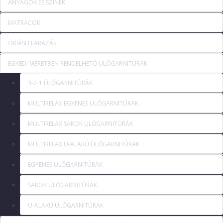
ANYAGOK ÉS SZÍNEK
MATRACOK
ÓRIÁSI LEÁRAZÁS
EGYEDI MÉRETBEN RENDELHETŐ ÜLŐGARNITÚRÁK
3-2-1 ÜLŐGARNITÚRÁK
MULTIRELAX EGYENES ÜLŐGARNITÚRÁK
MULTIRELAX SAROK ÜLŐGARNITÚRÁK
MULTIRELAX U-ALAKÚ ÜLŐGARNITÚRÁK
EGYENES ÜLŐGARNITÚRÁK
SAROK ÜLŐGARNITÚRÁK
U-ALAKÚ ÜLŐGARNITÚRÁK