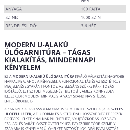
HAB
ANYAGA:
100 FAJTA
SZÍNE:
1000 SZÍN
RENDELÉSI IDŐ:
3-6 HÉT
MODERN U-ALAKÚ
ÜLŐGARNITÚRA – TÁGAS
KIALAKÍTÁS, MINDENNAPI
KÉNYELEM
EZ A
MODERN U-ALAKÚ ÜLŐGARNITÚRA
KIVÁLÓ VÁLASZTÁS NAGYOBB
NAPPALIKBA, AHOL A KÉNYELEM, A FUNKCIONALITÁS ÉS AZ ESZTÉTIKUS
MEGJELENÉS EGYARÁNT FONTOS. AZ ELEGÁNS SZÜRKE KÁRPITOZÁS
IDŐTÁLLÓ, LETISZTULT MEGJELENÉST BIZTOSÍT, AMELY KÖNNYEDÉN
ILLESZKEDIK MODERN, MINIMALISTA VAGY SKANDINÁV STÍLUSÚ
ENTERIŐRÖKBE IS.
A KANAPÉ KIALAKÍTÁSA A MAXIMÁLIS KOMFORTOT SZOLGÁLJA. A
SZÉLES
ÜLŐFELÜLETEK
, AZ U-FORMA ÉS A KÉTOLDALI HOSSZABBÍTOTT RÉSZEK
BŐSÉGES HELYET KÍNÁLNAK PIHENÉSHEZ, NYÚJTÓZKODÁSHOZ VAGY
CSALÁDI ÉS BARÁTI ÖSSZEJÖVETELEKHEZ. EGYSZERRE TÖBB SZEMÉLY
SZÁMÁRA IS KÉNYELMES ÜLŐHELYET BIZTOSÍT, ÍGY IDEÁLIS VÁLASZTÁS