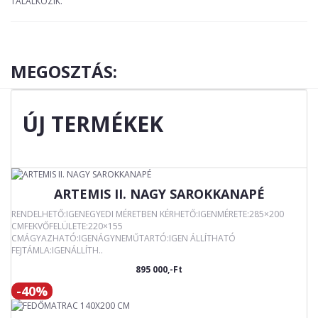
TALÁLKOZIK.
MEGOSZTÁS:
ÚJ TERMÉKEK
ARTEMIS II. NAGY SAROKKANAPÉ
RENDELHETŐ:IGENEGYEDI MÉRETBEN KÉRHETŐ:IGENMÉRETE:285×200
CMFEKVŐFELÜLETE:220×155
CMÁGYAZHATÓ:IGENÁGYNEMŰTARTÓ:IGEN ÁLLÍTHATÓ
FEJTÁMLA:IGENÁLLÍTH..
895 000,-Ft
-40%