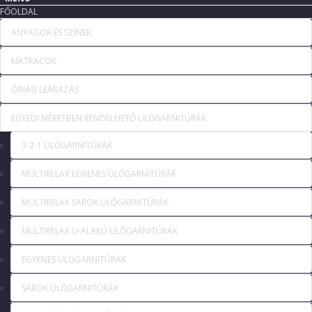
FŐOLDAL
ANYAGOK ÉS SZÍNEK
MATRACOK
ÓRIÁSI LEÁRAZÁS
EGYEDI MÉRETBEN RENDELHETŐ ÜLŐGARNITÚRÁK
3-2-1 ÜLŐGARNITÚRÁK
MULTIRELAX EGYENES ÜLŐGARNITÚRÁK
MULTIRELAX SAROK ÜLŐGARNITÚRÁK
MULTIRELAX U-ALAKÚ ÜLŐGARNITÚRÁK
EGYENES ÜLŐGARNITÚRÁK
SAROK ÜLŐGARNITÚRÁK