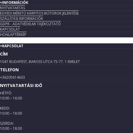
×
INFORMÁCIÓK
NYITVATARTÁS
EGYEDI MÉRETŰ KÁRPITOS BÚTOROK JELENTÉSE
SZÁLLÍTÁSI INFORMÁCIÓK
GDPR - ADATVÉDELMI TÁJÉKOZTATÓ
KAPCSOLAT
HONLAPTÉRKÉP
×
KAPCSOLAT
CÍM
1047 BUDAPEST, BAROSS UTCA 75-77. 1 EMELET
TELEFON
+36205614633
NYITVATARTÁSI IDŐ
HÉTFŐ:
10:00 – 16:00
KEDD:
10:00 – 18:00
SZERDA:
10:00 – 18:00