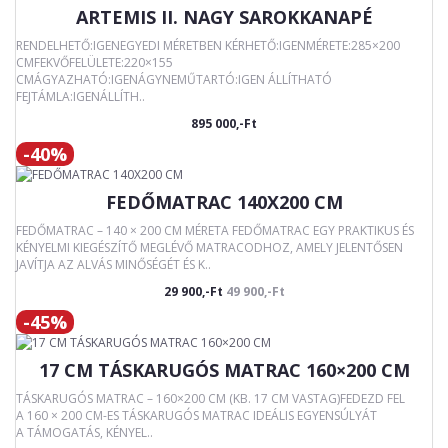
ARTEMIS II. NAGY SAROKKANAPÉ
RENDELHETŐ:IGENEGYEDI MÉRETBEN KÉRHETŐ:IGENMÉRETE:285×200
CMFEKVŐFELÜLETE:220×155
CMÁGYAZHATÓ:IGENÁGYNEMŰTARTÓ:IGEN ÁLLÍTHATÓ
FEJTÁMLA:IGENÁLLÍTH..
895 000,-Ft
-40%
FEDŐMATRAC 140X200 CM
FEDŐMATRAC – 140 × 200 CM MÉRETA FEDŐMATRAC EGY PRAKTIKUS ÉS
KÉNYELMI KIEGÉSZÍTŐ MEGLÉVŐ MATRACODHOZ, AMELY JELENTŐSEN
JAVÍTJA AZ ALVÁS MINŐSÉGÉT ÉS K..
29 900,-Ft
49 900,-Ft
-45%
17 CM TÁSKARUGÓS MATRAC 160×200 CM
TÁSKARUGÓS MATRAC – 160×200 CM (KB. 17 CM VASTAG)FEDEZD FEL
A 160 × 200 CM-ES TÁSKARUGÓS MATRAC IDEÁLIS EGYENSÚLYÁT
A TÁMOGATÁS, KÉNYEL..