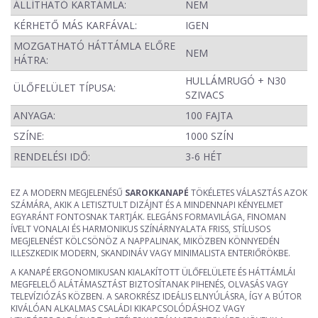
ÁLLÍTHATÓ KARTÁMLA:
NEM
KÉRHETŐ MÁS KARFÁVAL:
IGEN
MOZGATHATÓ HÁTTÁMLA ELŐRE
NEM
HÁTRA:
HULLÁMRUGÓ + N30
ÜLŐFELÜLET TÍPUSA:
SZIVACS
ANYAGA:
100 FAJTA
SZÍNE:
1000 SZÍN
RENDELÉSI IDŐ:
3-6 HÉT
EZ A MODERN MEGJELENÉSŰ
SAROKKANAPÉ
TÖKÉLETES VÁLASZTÁS AZOK
SZÁMÁRA, AKIK A LETISZTULT DIZÁJNT ÉS A MINDENNAPI KÉNYELMET
EGYARÁNT FONTOSNAK TARTJÁK. ELEGÁNS FORMAVILÁGA, FINOMAN
ÍVELT VONALAI ÉS HARMONIKUS SZÍNÁRNYALATA FRISS, STÍLUSOS
MEGJELENÉST KÖLCSÖNÖZ A NAPPALINAK, MIKÖZBEN KÖNNYEDÉN
ILLESZKEDIK MODERN, SKANDINÁV VAGY MINIMALISTA ENTERIŐRÖKBE.
A KANAPÉ ERGONOMIKUSAN KIALAKÍTOTT ÜLŐFELÜLETE ÉS HÁTTÁMLÁI
MEGFELELŐ ALÁTÁMASZTÁST BIZTOSÍTANAK PIHENÉS, OLVASÁS VAGY
TELEVÍZIÓZÁS KÖZBEN. A SAROKRÉSZ IDEÁLIS ELNYÚLÁSRA, ÍGY A BÚTOR
KIVÁLÓAN ALKALMAS CSALÁDI KIKAPCSOLÓDÁSHOZ VAGY