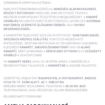
SZÍNEKBEN ÉS KÁRPITVÁLASZTÉKKAL.
BEMUTATÓTERMÜNKBEN KIZÁRÓLAG
MINŐSÉGI ALAPANYAGOKBÓL
KÉSZÜLT BÚTOROKAT
KÍNÁLUNK, AMELYEK HOSSZÚ TÁVON IS
MEGŐRZIK KOMFORTJUKAT ÉS ESZTÉTIKUS MEGJELENÉSÜKET. A
KANAPÉ
VÁSÁRLÁS
NÁLUNK EGYSZERŰ ÉS BIZTONSÁGOS, LEGYEN SZÓ
AZONNAL
RAKTÁRRÓL ELÉRHETŐ ÜLŐGARNITÚRÁRÓL
VAGY
EGYEDI
MEGRENDELÉSRŐL
.
A KANAPÉTÁR TELJES KÖRŰ SZOLGÁLTATÁST NYÚJT:
SZAKTANÁCSADÁS
,
ORSZÁGOS HÁZHOZ SZÁLLÍTÁS
, PONTOS ÉS MEGBÍZHATÓ
KIVITELEZÉSSEL. SEGÍTÜNK MEGTALÁLNI AZ ÖN IGÉNYEIHEZ LEGJOBBAN
ILLESZKEDŐ
KANAPÉT
,
SAROKÜLŐGARNITÚRÁT
VAGY
U-ALAKÚ
KANAPÉT
, MERT SZÁMUNKRA A
KÉNYELMES OTTHON
ÉS AZ
ELÉGEDETT
VÁSÁRLÓ
A LEGFONTOSABB.
HA
KANAPÉT KERES
, AHOL AZ ÁR-ÉRTÉK ARÁNY, A MINŐSÉG ÉS A
MEGBÍZHATÓSÁG TALÁLKOZIK, A
KANAPÉTÁR
A LEGJOBB VÁLASZTÁS.
SZERETETTEL VÁRJUK ÖNT
BUDAPESTEN, A 1047 BUDAPEST, BAROSS
UTCA 75–77. SZÁM ALATT, AZ 1. EMELETEN
.
KERESSEN MINKET BIZALOMMAL TELEFONON A
06 20 561 4633
TELEFONSZÁMON, AHOL KÉSZSÉGGEL ÁLLUNK RENDELKEZÉSÉRE.
KELLEMES NAPOT KÍVÁNUNK!