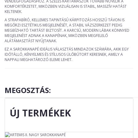
VENDÉGFOGADÁSHOZ. A SZÉLES KARTÁMASZOK TOVÁBB NÖVELIK A
KOMFORTÉRZETET, MIKÖZBEN VIZUÁLISAN IS STABIL, MASSZÍV HATÁST
KELTENEK.
A STRAPABÍRÓ, KELLEMES TAPINTÁSÚ KÁRPITOZÁS HOSSZÚ TÁVON IS
MEGŐRZI ESZTÉTIKUS MEGJELENÉSÉT, A STABIL VÁZSZERKEZET PEDIG
MEGBÍZHATÓ TARTÁST BIZTOSÍT. A KARCSÚ, MODERN LÁBAK KÖNNYED
MEGJELENÉST ADNAK A KANAPÉNAK, MIKÖZBEN MEGFELELŐ
ALÁTÁMASZTÁST NYÚJTANAK.
EZ A SAROKKANAPÉ IDEÁLIS VÁLASZTÁS MINDAZOK SZÁMÁRA, AKIK EGY
IDŐTÁLLÓ, KÉNYELMES ÉS STÍLUSOS ÜLŐBÚTORT KERESNEK, AMELY A
NAPPALI MEGHATÁROZÓ ELEME LEHET.
MEGOSZTÁS:
ÚJ TERMÉKEK