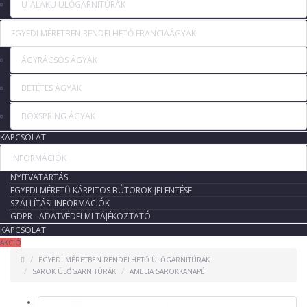
U-ALAKÚ ÜLŐGARNITÚRÁK
EGYEDI MÉRETBEN RENDELHETŐ FRANCIAÁGYAK
ÁGYRÁCSOS ÁGYAK
BETÉTES ÁGYAK
BOXSPRING ÁGYAK
KAPCSOLAT
INFORMÁCIÓK
NYITVATARTÁS
EGYEDI MÉRETŰ KÁRPITOS BÚTOROK JELENTÉSE
SZÁLLÍTÁSI INFORMÁCIÓK
GDPR - ADATVÉDELMI TÁJÉKOZTATÓ
KAPCSOLAT
AKCIÓ
EGYEDI MÉRETBEN RENDELHETŐ ÜLŐGARNITÚRÁK
SAROK ÜLŐGARNITÚRÁK
AMELIA SAROKKANAPÉ