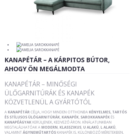
KANAPÉTÁR – A KÁRPITOS BÚTOR,
AHOGY ÖN MEGÁLMODTA
KANAPÉTÁR – MINŐSÉGI
ÜLŐGARNITÚRÁK ÉS KANAPÉK
KÖZVETLENÜL A GYÁRTÓTÓL
A
KANAPÉTÁR
CÉLJA, HOGY MINDEN OTTHONBA
KÉNYELMES, TARTÓS
ÉS STÍLUSOS ÜLŐGARNITÚRÁK
,
KANAPÉK
,
SAROKKANAPÉK
ÉS
KANAPÉÁGYAK
KERÜLJENEK, KEDVEZŐ ÁRON. KÍNÁLATUNKBAN
MEGTALÁLHATÓAK A
MODERN
,
KLASSZIKUS
,
U ALAKÚ
,
L ALAKÚ
,
VALAMINT
ÁGYNEMŰTARTÓS
KANAPÉK IS, KÜLÖNBÖZŐ MÉRETEKBEN,