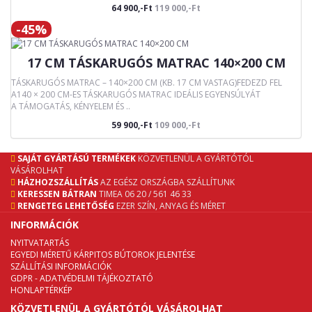
64 900,-Ft
119 000,-Ft
-45%
17 CM TÁSKARUGÓS MATRAC 140×200 CM
TÁSKARUGÓS MATRAC – 140×200 CM (KB. 17 CM VASTAG)FEDEZD FEL
A140 × 200 CM-ES TÁSKARUGÓS MATRAC IDEÁLIS EGYENSÚLYÁT
A TÁMOGATÁS, KÉNYELEM ÉS ..
59 900,-Ft
109 000,-Ft
SAJÁT GYÁRTÁSÚ TERMÉKEK
KÖZVETLENÜL A GYÁRTÓTÓL
VÁSÁROLHAT
HÁZHOZSZÁLLÍTÁS
AZ EGÉSZ ORSZÁGBA SZÁLLÍTUNK
KERESSEN BÁTRAN
TIMEA 06 20 / 561 46 33
RENGETEG LEHETŐSÉG
EZER SZÍN, ANYAG ÉS MÉRET
INFORMÁCIÓK
NYITVATARTÁS
EGYEDI MÉRETŰ KÁRPITOS BÚTOROK JELENTÉSE
SZÁLLÍTÁSI INFORMÁCIÓK
GDPR - ADATVÉDELMI TÁJÉKOZTATÓ
HONLAPTÉRKÉP
KÖZVETLENÜL A GYÁRTÓTÓL VÁSÁROLHAT