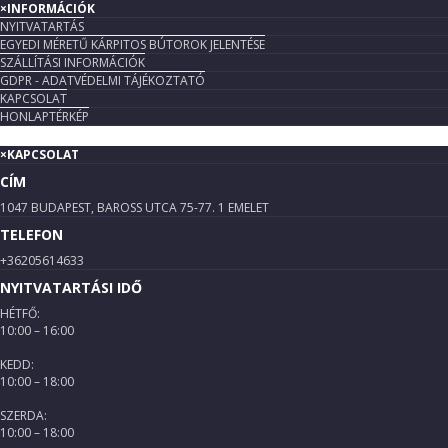
×
INFORMÁCIÓK
NYITVATARTÁS
EGYEDI MÉRETŰ KÁRPITOS BÚTOROK JELENTÉSE
SZÁLLÍTÁSI INFORMÁCIÓK
GDPR - ADATVÉDELMI TÁJÉKOZTATÓ
KAPCSOLAT
HONLAPTÉRKÉP
×
KAPCSOLAT
CÍM
1047 BUDAPEST, BAROSS UTCA 75-77. 1 EMELET
TELEFON
+36205614633
NYITVATARTÁSI IDŐ
HÉTFŐ:
10:00 – 16:00
KEDD:
10:00 – 18:00
SZERDA:
10:00 – 18:00