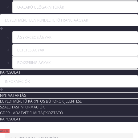
U-ALAKÚ ÜLŐGARNITÚRÁK
EGYEDI MÉRETBEN RENDELHETŐ FRANCIAÁGYAK
ÁGYRÁCSOS ÁGYAK
BETÉTES ÁGYAK
BOXSPRING ÁGYAK
KAPCSOLAT
INFORMÁCIÓK
NYITVATARTÁS
EGYEDI MÉRETŰ KÁRPITOS BÚTOROK JELENTÉSE
SZÁLLÍTÁSI INFORMÁCIÓK
GDPR - ADATVÉDELMI TÁJÉKOZTATÓ
KAPCSOLAT
AKCIÓ