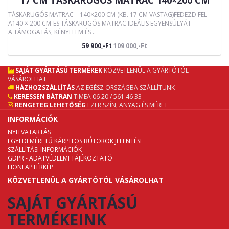
17 CM TÁSKARUGÓS MATRAC 140×200 CM
TÁSKARUGÓS MATRAC – 140×200 CM (KB. 17 CM VASTAG)FEDEZD FEL
A140 × 200 CM-ES TÁSKARUGÓS MATRAC IDEÁLIS EGYENSÚLYÁT
A TÁMOGATÁS, KÉNYELEM ÉS ..
59 900,-Ft
109 000,-Ft
SAJÁT GYÁRTÁSÚ TERMÉKEK
KÖZVETLENÜL A GYÁRTÓTÓL
VÁSÁROLHAT
HÁZHOZSZÁLLÍTÁS
AZ EGÉSZ ORSZÁGBA SZÁLLÍTUNK
KERESSEN BÁTRAN
TIMEA 06 20 / 561 46 33
RENGETEG LEHETŐSÉG
EZER SZÍN, ANYAG ÉS MÉRET
INFORMÁCIÓK
NYITVATARTÁS
EGYEDI MÉRETŰ KÁRPITOS BÚTOROK JELENTÉSE
SZÁLLÍTÁSI INFORMÁCIÓK
GDPR - ADATVÉDELMI TÁJÉKOZTATÓ
HONLAPTÉRKÉP
KÖZVETLENÜL A GYÁRTÓTÓL VÁSÁROLHAT
SAJÁT GYÁRTÁSÚ
TERMÉKEINK