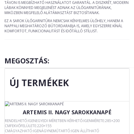
TÁVON IS MEGBÍZHATÓ HASZNÁLATOT GARANTÁL. A DISZKRÉT, MODERN
LÁBAK KÖNNYED MEGJELENÉST ADNAK AZ ÜLŐGARNITÚRÁNAK,
MIKÖZBEN MEGFELELŐ ALÁTÁMASZTÁST BIZTOSÍTANAK.
EZ A SAROK ÜLŐGARNITÚRA NEMCSAK KÉNYELMES ÜLŐHELY, HANEM A
NAPPALI MEGHATÁROZÓ BÚTORDARABJA IS, AMELY EGYSZERRE KÍNÁL
KOMFORTOT, FUNKCIONALITÁST ÉS IDŐTÁLLÓ STÍLUST.
MEGOSZTÁS:
ÚJ TERMÉKEK
ARTEMIS II. NAGY SAROKKANAPÉ
RENDELHETŐ:IGENEGYEDI MÉRETBEN KÉRHETŐ:IGENMÉRETE:285×200
CMFEKVŐFELÜLETE:220×155
CMÁGYAZHATÓ:IGENÁGYNEMŰTARTÓ:IGEN ÁLLÍTHATÓ