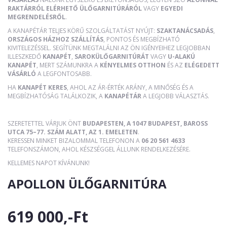
RAKTÁRRÓL ELÉRHETŐ ÜLŐGARNITÚRÁRÓL
VAGY
EGYEDI
MEGRENDELÉSRŐL
.
A KANAPÉTÁR TELJES KÖRŰ SZOLGÁLTATÁST NYÚJT:
SZAKTANÁCSADÁS
,
ORSZÁGOS HÁZHOZ SZÁLLÍTÁS
, PONTOS ÉS MEGBÍZHATÓ
KIVITELEZÉSSEL. SEGÍTÜNK MEGTALÁLNI AZ ÖN IGÉNYEIHEZ LEGJOBBAN
ILLESZKEDŐ
KANAPÉT
,
SAROKÜLŐGARNITÚRÁT
VAGY
U-ALAKÚ
KANAPÉT
, MERT SZÁMUNKRA A
KÉNYELMES OTTHON
ÉS AZ
ELÉGEDETT
VÁSÁRLÓ
A LEGFONTOSABB.
HA
KANAPÉT KERES
, AHOL AZ ÁR-ÉRTÉK ARÁNY, A MINŐSÉG ÉS A
MEGBÍZHATÓSÁG TALÁLKOZIK, A
KANAPÉTÁR
A LEGJOBB VÁLASZTÁS.
SZERETETTEL VÁRJUK ÖNT
BUDAPESTEN, A 1047 BUDAPEST, BAROSS
UTCA 75–77. SZÁM ALATT, AZ 1. EMELETEN
.
KERESSEN MINKET BIZALOMMAL TELEFONON A
06 20 561 4633
TELEFONSZÁMON, AHOL KÉSZSÉGGEL ÁLLUNK RENDELKEZÉSÉRE.
KELLEMES NAPOT KÍVÁNUNK!
APOLLON ÜLŐGARNITÚRA
619 000,-Ft