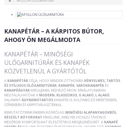
APOLLON ÜLŐGARNITÚRA
KANAPÉTÁR – A KÁRPITOS BÚTOR,
AHOGY ÖN MEGÁLMODTA
KANAPÉTÁR – MINŐSÉGI
ÜLŐGARNITÚRÁK ÉS KANAPÉK
KÖZVETLENÜL A GYÁRTÓTÓL
A
KANAPÉTÁR
CÉLJA, HOGY MINDEN OTTHONBA
KÉNYELMES, TARTÓS
ÉS STÍLUSOS ÜLŐGARNITÚRÁK
,
KANAPÉK
,
SAROKKANAPÉK
ÉS
KANAPÉÁGYAK
KERÜLJENEK, KEDVEZŐ ÁRON. KÍNÁLATUNKBAN
MEGTALÁLHATÓAK A
MODERN
,
KLASSZIKUS
,
U ALAKÚ
,
L ALAKÚ
,
VALAMINT
ÁGYNEMŰTARTÓS
KANAPÉK IS, KÜLÖNBÖZŐ MÉRETEKBEN,
SZÍNEKBEN ÉS KÁRPITVÁLASZTÉKKAL.
BEMUTATÓTERMÜNKBEN KIZÁRÓLAG
MINŐSÉGI ALAPANYAGOKBÓL
KÉSZÜLT BÚTOROKAT
KÍNÁLUNK, AMELYEK HOSSZÚ TÁVON IS
MEGŐRZIK KOMFORTJUKAT ÉS ESZTÉTIKUS MEGJELENÉSÜKET. A
KANAPÉ
VÁSÁRLÁS
NÁLUNK EGYSZERŰ ÉS BIZTONSÁGOS, LEGYEN SZÓ
AZONNAL