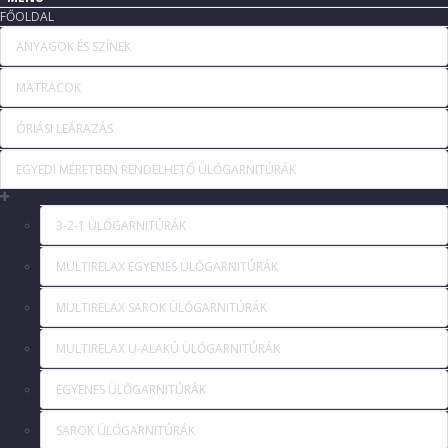
FŐOLDAL
ANYAGOK ÉS SZÍNEK
MATRACOK
ÓRIÁSI LEÁRAZÁS
EGYEDI MÉRETBEN RENDELHETŐ ÜLŐGARNITÚRÁK
3-2-1 ÜLŐGARNITÚRÁK
MULTIRELAX EGYENES ÜLŐGARNITÚRÁK
MULTIRELAX SAROK ÜLŐGARNITÚRÁK
MULTIRELAX U-ALAKÚ ÜLŐGARNITÚRÁK
EGYENES ÜLŐGARNITÚRÁK
SAROK ÜLŐGARNITÚRÁK