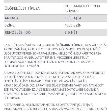
HULLÁMRUGÓ + N30
ÜLŐFELÜLET TÍPUSA:
SZIVACS
ANYAGA:
100 FAJTA
SZÍNE:
1000 SZÍN
RENDELÉSI IDŐ:
3-6 HÉT
EZ A STÍLUSOS ÉS KÉNYELMES
SAROK ÜLŐGARNITÚRA
IDEÁLIS VÁLASZTÁS
AZOK SZÁMÁRA, AKIK EGY OTTHONOS, MÉGIS MODERN MEGJELENÉSŰ
ÜLŐBÚTORT KERESNEK NAPPALIJUKBA. MELEG TÓNUSÚ KÁRPITOZÁSA
BARÁTSÁGOS HANGULATOT TEREMT, MIKÖZBEN LETISZTULT
FORMAVILÁGA KÖNNYEDÉN ILLESZKEDIK MODERN ÉS KLASSZIKUS
ENTERIŐRÖKBE EGYARÁNT.
A TÁGAS ÜLŐFELÜLET ÉS A KÉNYELMES HÁTTÁMLÁK KIVÁLÓ KOMFORTOT
BIZTOSÍTANAK A MINDENNAPI PIHENÉSHEZ. A SAROKRÉSZ IDEÁLIS
ELNYÚLÁSRA, ÍGY A KANAPÉ TÖKÉLETES VÁLASZTÁS CSALÁDI
KIKAPCSOLÓDÁSHOZ, BARÁTI BESZÉLGETÉSEKHEZ VAGY EGY NYUGODT
ESTI FELTÖLTŐDÉSHEZ. A SZÉLES KARTÁMASZOK TOVÁBB NÖVELIK A
KÉNYELMET, MIKÖZBEN STABIL, MASSZÍV MEGJELENÉST KÖLCSÖNÖZNEK A
BÚTORNAK.
A STRAPABÍRÓ, KELLEMES TAPINTÁSÚ SZÖVETKÁRPIT JÓL BÍRJA A
MINDENNAPOS IGÉNYBEVÉTELT, A MASSZÍV VÁZSZERKEZET PEDIG HOSSZÚ