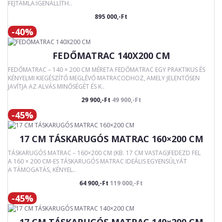
FEJTÁMLA:IGENÁLLÍTH..
895 000,-Ft
-40%
FEDŐMATRAC 140X200 CM
FEDŐMATRAC – 140 × 200 CM MÉRETA FEDŐMATRAC EGY PRAKTIKUS ÉS
KÉNYELMI KIEGÉSZÍTŐ MEGLÉVŐ MATRACODHOZ, AMELY JELENTŐSEN
JAVÍTJA AZ ALVÁS MINŐSÉGÉT ÉS K..
29 900,-Ft
49 900,-Ft
-45%
17 CM TÁSKARUGÓS MATRAC 160×200 CM
TÁSKARUGÓS MATRAC – 160×200 CM (KB. 17 CM VASTAG)FEDEZD FEL
A 160 × 200 CM-ES TÁSKARUGÓS MATRAC IDEÁLIS EGYENSÚLYÁT
A TÁMOGATÁS, KÉNYEL..
64 900,-Ft
119 000,-Ft
-45%