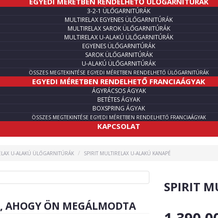
EGYEDI MÉRETBEN RENDELHETŐ ÜLŐGARNITÚRÁK
3-2-1 ÜLŐGARNITÚRÁK
MULTIRELAX EGYENES ÜLŐGARNITÚRÁK
MULTIRELAX SAROK ÜLŐGARNITÚRÁK
MULTIRELAX U-ALAKÚ ÜLŐGARNITÚRÁK
EGYENES ÜLŐGARNITÚRÁK
SAROK ÜLŐGARNITÚRÁK
U-ALAKÚ ÜLŐGARNITÚRÁK
ÖSSZES MEGTEKINTÉSE EGYEDI MÉRETBEN RENDELHETŐ ÜLŐGARNITÚRÁK
EGYEDI MÉRETBEN RENDELHETŐ FRANCIAÁGYAK
ÁGYRÁCSOS ÁGYAK
BETÉTES ÁGYAK
BOXSPRING ÁGYAK
ÖSSZES MEGTEKINTÉSE EGYEDI MÉRETBEN RENDELHETŐ FRANCIAÁGYAK
KAPCSOLAT
ELAX U-ALAKÚ ÜLŐGARNITÚRÁK
SPIRIT MULTIRELAX U-ALAKÚ KANAPÉ
SPIRIT 
R, AHOGY ÖN MEGÁLMODTA