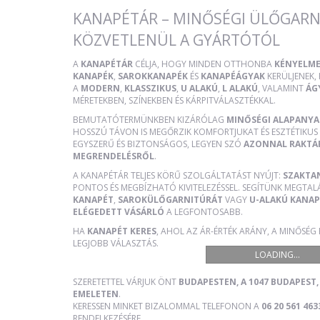
KANAPÉTÁR – MINŐSÉGI ÜLŐGARN
KÖZVETLENÜL A GYÁRTÓTÓL
A
KANAPÉTÁR
CÉLJA, HOGY MINDEN OTTHONBA
KÉNYELME
KANAPÉK
,
SAROKKANAPÉK
ÉS
KANAPÉÁGYAK
KERÜLJENEK
A
MODERN
,
KLASSZIKUS
,
U ALAKÚ
,
L ALAKÚ
, VALAMINT
ÁG
MÉRETEKBEN, SZÍNEKBEN ÉS KÁRPITVÁLASZTÉKKAL.
BEMUTATÓTERMÜNKBEN KIZÁRÓLAG
MINŐSÉGI ALAPANY
HOSSZÚ TÁVON IS MEGŐRZIK KOMFORTJUKAT ÉS ESZTÉTIKUS 
EGYSZERŰ ÉS BIZTONSÁGOS, LEGYEN SZÓ
AZONNAL RAKTÁ
MEGRENDELÉSRŐL
.
A KANAPÉTÁR TELJES KÖRŰ SZOLGÁLTATÁST NYÚJT:
SZAKTA
PONTOS ÉS MEGBÍZHATÓ KIVITELEZÉSSEL. SEGÍTÜNK MEGTAL
KANAPÉT
,
SAROKÜLŐGARNITÚRÁT
VAGY
U-ALAKÚ KANAP
ELÉGEDETT VÁSÁRLÓ
A LEGFONTOSABB.
HA
KANAPÉT KERES
, AHOL AZ ÁR-ÉRTÉK ARÁNY, A MINŐSÉG
LEGJOBB VÁLASZTÁS.
LOADING...
SZERETETTEL VÁRJUK ÖNT
BUDAPESTEN, A 1047 BUDAPEST, 
EMELETEN
.
KERESSEN MINKET BIZALOMMAL TELEFONON A
06 20 561 463
RENDELKEZÉSÉRE.