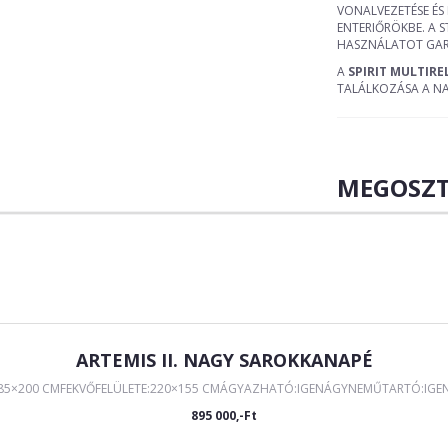
VONALVEZETÉSE ÉS
ENTERIŐRÖKBE. A 
HASZNÁLATOT GAR
A
SPIRIT MULTIRE
TALÁLKOZÁSA A NA
MEGOSZT
ARTEMIS II. NAGY SAROKKANAPÉ
285×200 CMFEKVŐFELÜLETE:220×155 CMÁGYAZHATÓ:IGENÁGYNEMŰTARTÓ:IGEN Á
895 000,-Ft