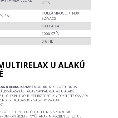
HÁTTÁMLA ELŐRE
IGEN
HULLÁMRUGÓ + N30
PUSA:
SZIVACS
100 FAJTA
1000 SZÍN
:
3-6 HÉT
 MULTIRELAX U ALAKÚ
É
LAX U ALAKÚ KANAPÉ
MODERN, MÉGIS OTTHONOS
EÁLIS VÁLASZTÁS TÁGAS NAPPALIKBA. AZ U ALAKÚ
S ÜLŐ- ÉS PIHENŐHELYET BIZTOSÍT, ÍGY TÖKÉLETES CSALÁDI
 VENDÉGFOGADÁSHOZ VAGY HOSSZABB
Z.
ZOTT, STEPPELT ÜLŐFELÜLETEK ÉS A KÉNYELMES
 KOMFORTÉRZETET NYÚJTANAK, MIKÖZBEN LETISZTULT