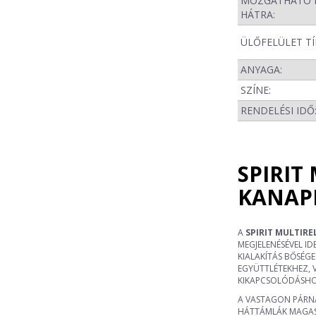
MOZGATHATÓ 
HÁTRA:
ÜLŐFELÜLET TÍ
ANYAGA:
SZÍNE:
RENDELÉSI IDŐ
SPIRIT
KANAP
A
SPIRIT MULTIRE
MEGJELENÉSÉVEL ID
KIALAKÍTÁS BŐSÉGE
EGYÜTTLÉTEKHEZ,
KIKAPCSOLÓDÁSHO
A VASTAGON PÁRNÁ
HÁTTÁMLÁK MAGAS