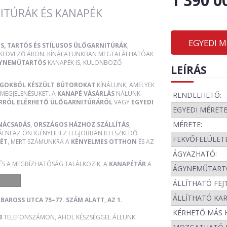
1 390 0
ITÚRÁK ÉS KANAPÉK
EGYEDI 
S, TARTÓS ÉS STÍLUSOS ÜLŐGARNITÚRÁK
,
, KEDVEZŐ ÁRON. KÍNÁLATUNKBAN MEGTALÁLHATÓAK
YNEMŰTARTÓS
KANAPÉK IS, KÜLÖNBÖZŐ
LEÍRÁS
AGOKBÓL KÉSZÜLT BÚTOROKAT
KÍNÁLUNK, AMELYEK
MEGJELENÉSÜKET. A
KANAPÉ VÁSÁRLÁS
NÁLUNK
RENDELHETŐ:
RRÓL ELÉRHETŐ ÜLŐGARNITÚRÁRÓL
VAGY
EGYEDI
EGYEDI MÉRET
MÉRETE:
NÁCSADÁS
,
ORSZÁGOS HÁZHOZ SZÁLLÍTÁS
,
ÁLNI AZ ÖN IGÉNYEIHEZ LEGJOBBAN ILLESZKEDŐ
FEKVŐFELÜLETE
ÉT
, MERT SZÁMUNKRA A
KÉNYELMES OTTHON
ÉS AZ
ÁGYAZHATÓ:
 ÉS A MEGBÍZHATÓSÁG TALÁLKOZIK, A
KANAPÉTÁR
A
ÁGYNEMŰTART
ÁLLÍTHATÓ FEJ
ÁLLÍTHATÓ KA
BAROSS UTCA 75–77. SZÁM ALATT, AZ 1.
KÉRHETŐ MÁS 
3
TELEFONSZÁMON, AHOL KÉSZSÉGGEL ÁLLUNK