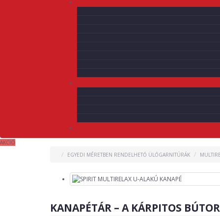
AKCIÓ
EGYEDI MÉRETBEN RENDELHETŐ ÜLŐGARNITÚRÁK
MULTIR
KANAPÉTÁR – A KÁRPITOS BÚTO