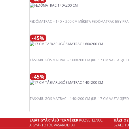
FEDŐMATRAC – 140 × 200 CM MÉRETA FEDŐMATRAC EGY PRAKT
-45%
TÁSKARUGÓS MATRAC – 160×200 CM (KB. 17 CM VASTAG)FED
-45%
TÁSKARUGÓS MATRAC – 140×200 CM (KB. 17 CM VASTAG)FEDE
SAJÁT GYÁRTÁSÚ TERMÉKEK
KÖZVETLENÜL
HÁZHOZ
A GYÁRTÓTÓL VÁSÁROLHAT
SZÁLLÍT