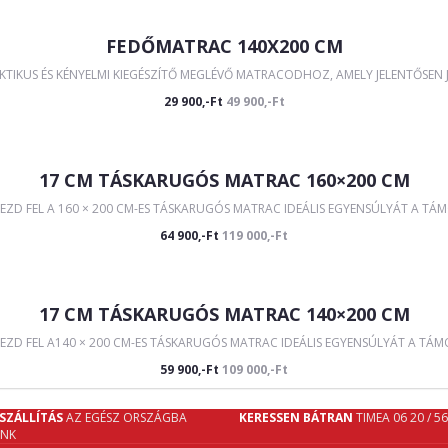
FEDŐMATRAC 140X200 CM
IKUS ÉS KÉNYELMI KIEGÉSZÍTŐ MEGLÉVŐ MATRACODHOZ, AMELY JELENTŐSEN JAV
29 900,-Ft
49 900,-Ft
17 CM TÁSKARUGÓS MATRAC 160×200 CM
EZD FEL A 160 × 200 CM-ES TÁSKARUGÓS MATRAC IDEÁLIS EGYENSÚLYÁT A TÁM
64 900,-Ft
119 000,-Ft
17 CM TÁSKARUGÓS MATRAC 140×200 CM
ZD FEL A140 × 200 CM-ES TÁSKARUGÓS MATRAC IDEÁLIS EGYENSÚLYÁT A TÁMO
59 900,-Ft
109 000,-Ft
SZÁLLÍTÁS
AZ EGÉSZ ORSZÁGBA
KERESSEN BÁTRAN
TIMEA 06 20 / 5
UNK