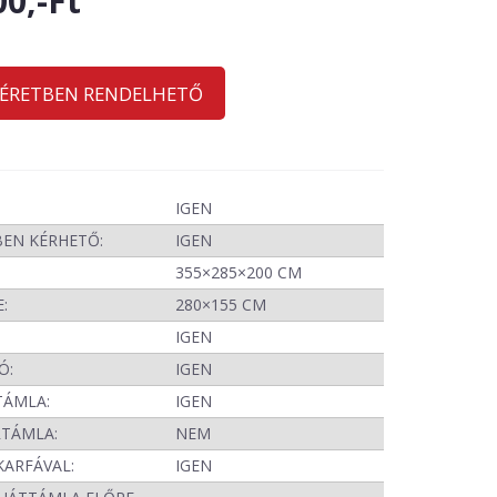
00,-Ft
MÉRETBEN RENDELHETŐ
IGEN
BEN KÉRHETŐ:
IGEN
355×285×200 CM
:
280×155 CM
IGEN
Ó:
IGEN
TÁMLA:
IGEN
RTÁMLA:
NEM
KARFÁVAL:
IGEN