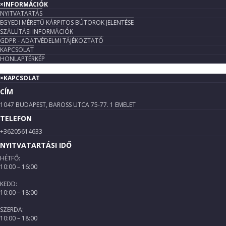
×
INFORMÁCIÓK
NYITVATARTÁS
EGYEDI MÉRETŰ KÁRPITOS BÚTOROK JELENTÉSE
SZÁLLÍTÁSI INFORMÁCIÓK
GDPR - ADATVÉDELMI TÁJÉKOZTATÓ
KAPCSOLAT
HONLAPTÉRKÉP
×
KAPCSOLAT
CÍM
1047 BUDAPEST, BAROSS UTCA 75-77. 1 EMELET
TELEFON
+36205614633
NYITVATARTÁSI IDŐ
HÉTFŐ:
10:00 – 16:00
KEDD:
10:00 – 18:00
SZERDA:
10:00 – 18:00