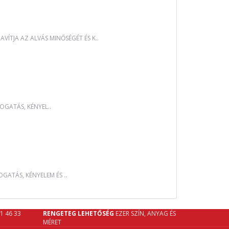
ÍTJA AZ ALVÁS MINŐSÉGÉT ÉS K..
OGATÁS, KÉNYEL..
GATÁS, KÉNYELEM ÉS ..
61 46 33
RENGETEG LEHETŐSÉG
EZER SZÍN, ANYAG ÉS
MÉRET