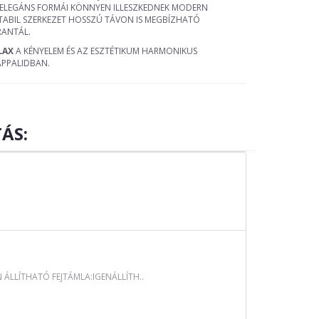
 ELEGÁNS FORMÁI KÖNNYEN ILLESZKEDNEK MODERN
STABIL SZERKEZET HOSSZÚ TÁVON IS MEGBÍZHATÓ
ANTÁL.
LAX
A KÉNYELEM ÉS AZ ESZTÉTIKUM HARMONIKUS
PPALIDBAN.
ÁS:
LLÍTHATÓ FEJTÁMLA:IGENÁLLÍTH..