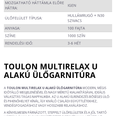
MOZGATHATÓ HÁTTÁMLA ELŐRE
IGEN
HÁTRA:
HULLÁMRUGÓ + N30
ÜLŐFELÜLET TÍPUSA:
SZIVACS
ANYAGA:
100 FAJTA
SZÍNE:
1000 SZÍN
RENDELÉSI IDŐ:
3-6 HÉT
TOULON MULTIRELAX U
ALAKÚ ÜLŐGARNITÚRA
A
TOULON MULTIRELAX U ALAKÚ ÜLŐGARNITÚRA
MODERN, MÉGIS
IDŐTÁLLÓ MEGJELENÉSÉVEL ÉS NAGY MÉRETŰ KIALAKÍTÁSÁVAL IDEÁLIS
VÁLASZTÁS TÁGAS NAPPALIKBA. AZ U ALAKÚ ELRENDEZÉS BŐSÉGES ÜLŐ-
ÉS PIHENŐHELYET KÍNÁL, ÍGY KIVÁLÓ CSALÁDI EGYÜTTLÉTEKHEZ,
VENDÉGFOGADÁSHOZ VAGY HOSSZABB RELAXÁLÁSHOZ.
A KÉNYELMESEN PÁRNÁZOTT, STEPPELT ÜLŐFELÜLETEK ÉS A JÓL TARTÓ