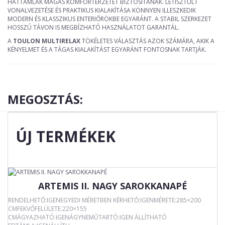
HÁTTÁMLÁK MAGAS KOMFORTÉRZETET BIZTOSÍTANAK. LETISZTULT
VONALVEZETÉSE ÉS PRAKTIKUS KIALAKÍTÁSA KÖNNYEN ILLESZKEDIK
MODERN ÉS KLASSZIKUS ENTERIŐRÖKBE EGYARÁNT. A STABIL SZERKEZET
HOSSZÚ TÁVON IS MEGBÍZHATÓ HASZNÁLATOT GARANTÁL.
A
TOULON MULTIRELAX
TÖKÉLETES VÁLASZTÁS AZOK SZÁMÁRA, AKIK A
KÉNYELMET ÉS A TÁGAS KIALAKÍTÁST EGYARÁNT FONTOSNAK TARTJÁK.
MEGOSZTÁS:
ÚJ TERMÉKEK
ARTEMIS II. NAGY SAROKKANAPÉ
RENDELHETŐ:IGENEGYEDI MÉRETBEN KÉRHETŐ:IGENMÉRETE:285×200
CMFEKVŐFELÜLETE:220×155
CMÁGYAZHATÓ:IGENÁGYNEMŰTARTÓ:IGEN ÁLLÍTHATÓ