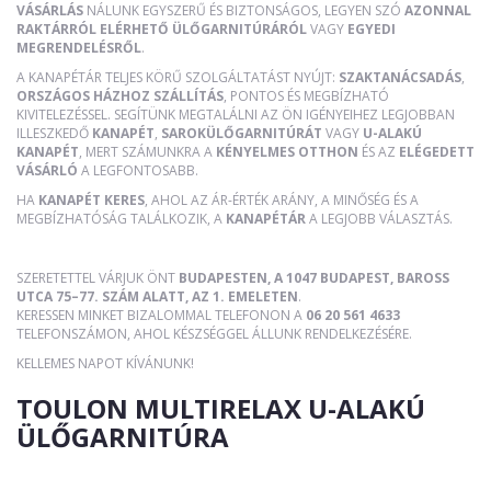
VÁSÁRLÁS
NÁLUNK EGYSZERŰ ÉS BIZTONSÁGOS, LEGYEN SZÓ
AZONNAL
RAKTÁRRÓL ELÉRHETŐ ÜLŐGARNITÚRÁRÓL
VAGY
EGYEDI
MEGRENDELÉSRŐL
.
A KANAPÉTÁR TELJES KÖRŰ SZOLGÁLTATÁST NYÚJT:
SZAKTANÁCSADÁS
,
ORSZÁGOS HÁZHOZ SZÁLLÍTÁS
, PONTOS ÉS MEGBÍZHATÓ
KIVITELEZÉSSEL. SEGÍTÜNK MEGTALÁLNI AZ ÖN IGÉNYEIHEZ LEGJOBBAN
ILLESZKEDŐ
KANAPÉT
,
SAROKÜLŐGARNITÚRÁT
VAGY
U-ALAKÚ
KANAPÉT
, MERT SZÁMUNKRA A
KÉNYELMES OTTHON
ÉS AZ
ELÉGEDETT
VÁSÁRLÓ
A LEGFONTOSABB.
HA
KANAPÉT KERES
, AHOL AZ ÁR-ÉRTÉK ARÁNY, A MINŐSÉG ÉS A
MEGBÍZHATÓSÁG TALÁLKOZIK, A
KANAPÉTÁR
A LEGJOBB VÁLASZTÁS.
SZERETETTEL VÁRJUK ÖNT
BUDAPESTEN, A 1047 BUDAPEST, BAROSS
UTCA 75–77. SZÁM ALATT, AZ 1. EMELETEN
.
KERESSEN MINKET BIZALOMMAL TELEFONON A
06 20 561 4633
TELEFONSZÁMON, AHOL KÉSZSÉGGEL ÁLLUNK RENDELKEZÉSÉRE.
KELLEMES NAPOT KÍVÁNUNK!
TOULON MULTIRELAX U-ALAKÚ
ÜLŐGARNITÚRA