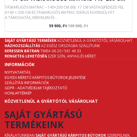
TÁSKARUGÓS MATRAC – 140×200 CM (KB. 17 CM VASTAG)FEDEZD FEL
A140 × 200 CM-ES TÁSKARUGÓS MATRAC IDEÁLIS EGYENSÚLYÁT
A TÁMOGATÁS, KÉNYELEM ÉS ..
59 900,-Ft
109 000,-Ft
SAJÁT GYÁRTÁSÚ TERMÉKEK
KÖZVETLENÜL A GYÁRTÓTÓL VÁSÁROLHAT
HÁZHOZSZÁLLÍTÁS
AZ EGÉSZ ORSZÁGBA SZÁLLÍTUNK
KERESSEN BÁTRAN
TIMEA 06 20 / 561 46 33
RENGETEG LEHETŐSÉG
EZER SZÍN, ANYAG ÉS MÉRET
INFORMÁCIÓK
NYITVATARTÁS
EGYEDI MÉRETŰ KÁRPITOS BÚTOROK JELENTÉSE
SZÁLLÍTÁSI INFORMÁCIÓK
GDPR - ADATVÉDELMI TÁJÉKOZTATÓ
HONLAPTÉRKÉP
KÖZVETLENÜL A GYÁRTÓTÓL VÁSÁROLHAT
SAJÁT GYÁRTÁSÚ
TERMÉKEINK
KÍNÁLATUNKBAN
SAJÁT GYÁRTÁSÚ KÁRPITOS BÚTOROK
SZEREPELNEK,