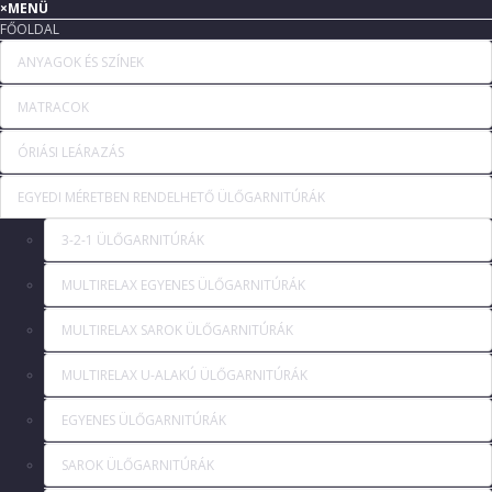
×
MENÜ
FŐOLDAL
ANYAGOK ÉS SZÍNEK
MATRACOK
ÓRIÁSI LEÁRAZÁS
EGYEDI MÉRETBEN RENDELHETŐ ÜLŐGARNITÚRÁK
3-2-1 ÜLŐGARNITÚRÁK
MULTIRELAX EGYENES ÜLŐGARNITÚRÁK
MULTIRELAX SAROK ÜLŐGARNITÚRÁK
MULTIRELAX U-ALAKÚ ÜLŐGARNITÚRÁK
EGYENES ÜLŐGARNITÚRÁK
SAROK ÜLŐGARNITÚRÁK