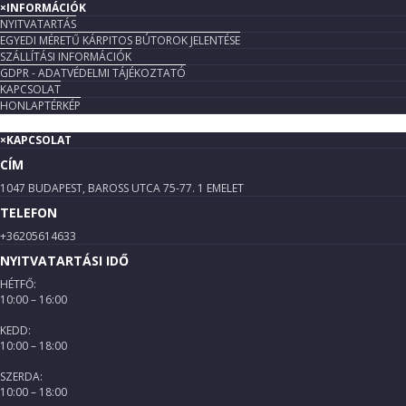
×
INFORMÁCIÓK
NYITVATARTÁS
EGYEDI MÉRETŰ KÁRPITOS BÚTOROK JELENTÉSE
SZÁLLÍTÁSI INFORMÁCIÓK
GDPR - ADATVÉDELMI TÁJÉKOZTATÓ
KAPCSOLAT
HONLAPTÉRKÉP
×
KAPCSOLAT
CÍM
1047 BUDAPEST, BAROSS UTCA 75-77. 1 EMELET
TELEFON
+36205614633
NYITVATARTÁSI IDŐ
HÉTFŐ:
10:00 – 16:00
KEDD:
10:00 – 18:00
SZERDA:
10:00 – 18:00