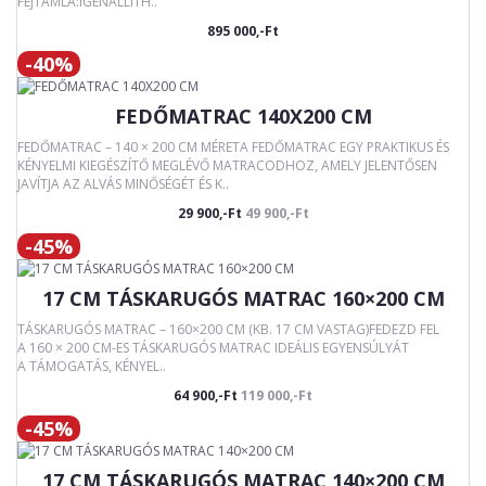
FEJTÁMLA:IGENÁLLÍTH..
895 000,-Ft
-40%
FEDŐMATRAC 140X200 CM
FEDŐMATRAC – 140 × 200 CM MÉRETA FEDŐMATRAC EGY PRAKTIKUS ÉS
KÉNYELMI KIEGÉSZÍTŐ MEGLÉVŐ MATRACODHOZ, AMELY JELENTŐSEN
JAVÍTJA AZ ALVÁS MINŐSÉGÉT ÉS K..
29 900,-Ft
49 900,-Ft
-45%
17 CM TÁSKARUGÓS MATRAC 160×200 CM
TÁSKARUGÓS MATRAC – 160×200 CM (KB. 17 CM VASTAG)FEDEZD FEL
A 160 × 200 CM-ES TÁSKARUGÓS MATRAC IDEÁLIS EGYENSÚLYÁT
A TÁMOGATÁS, KÉNYEL..
64 900,-Ft
119 000,-Ft
-45%
17 CM TÁSKARUGÓS MATRAC 140×200 CM