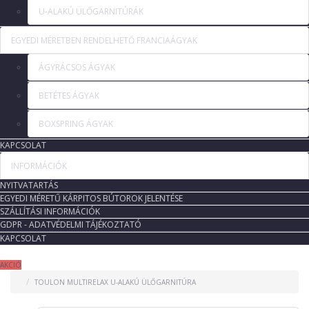
U-ALAKÚ ÜLŐGARNITÚRÁK
EGYEDI MÉRETBEN RENDELHETŐ FRANCIAÁGYAK
ÁGYRÁCSOS ÁGYAK
BETÉTES ÁGYAK
BOXSPRING ÁGYAK
KAPCSOLAT
INFORMÁCIÓK
NYITVATARTÁS
EGYEDI MÉRETŰ KÁRPITOS BÚTOROK JELENTÉSE
SZÁLLÍTÁSI INFORMÁCIÓK
GDPR - ADATVÉDELMI TÁJÉKOZTATÓ
KAPCSOLAT
AKCIÓ
TOULON MULTIRELAX U-ALAKÚ ÜLŐGARNITÚRA