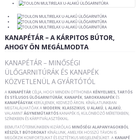
KANAPÉTÁR – A KÁRPITOS BÚTOR,
AHOGY ÖN MEGÁLMODTA
KANAPÉTÁR – MINŐSÉGI
ÜLŐGARNITÚRÁK ÉS KANAPÉK
KÖZVETLENÜL A GYÁRTÓTÓL
A
KANAPÉTÁR
CÉLJA, HOGY MINDEN OTTHONBA
KÉNYELMES, TARTÓS
ÉS STÍLUSOS ÜLŐGARNITÚRÁK
,
KANAPÉK
,
SAROKKANAPÉK
ÉS
KANAPÉÁGYAK
KERÜLJENEK, KEDVEZŐ ÁRON. KÍNÁLATUNKBAN
MEGTALÁLHATÓAK A
MODERN
,
KLASSZIKUS
,
U ALAKÚ
,
L ALAKÚ
,
VALAMINT
ÁGYNEMŰTARTÓS
KANAPÉK IS, KÜLÖNBÖZŐ MÉRETEKBEN,
SZÍNEKBEN ÉS KÁRPITVÁLASZTÉKKAL.
BEMUTATÓTERMÜNKBEN KIZÁRÓLAG
MINŐSÉGI ALAPANYAGOKBÓL
KÉSZÜLT BÚTOROKAT
KÍNÁLUNK, AMELYEK HOSSZÚ TÁVON IS
MEGŐRZIK KOMFORTJUKAT ÉS ESZTÉTIKUS MEGJELENÉSÜKET. A
KANAPÉ