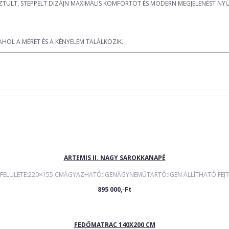
ZTULT, STEPPELT DIZÁJN MAXIMÁLIS KOMFORTOT ÉS MODERN MEGJELENÉST NYÚ
AHOL A MÉRET ÉS A KÉNYELEM TALÁLKOZIK.
ARTEMIS II. NAGY SAROKKANAPÉ
FELÜLETE:220×155 CMÁGYAZHATÓ:IGENÁGYNEMŰTARTÓ:IGEN ÁLLÍTHATÓ FEJTÁ
895 000,-Ft
FEDŐMATRAC 140X200 CM