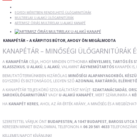
EGYEDI MÉRETBEN RENDELHETŐ ÜLŐGARNITÚRÁK
MULTIRELAX U-ALAKÚ ÜLŐGARNITÚRÁK
ARTEMISZ ÓRIÁS MULTIRELAX U-ALAKÚ KANAPÉ
KANAPÉTÁR – A KÁRPITOS BÚTOR, AHOGY ÖN MEGÁLMODTA
KANAPÉTÁR – MINŐSÉGI ÜLŐGARNITÚRÁK É
A
KANAPÉTÁR
CÉLJA, HOGY MINDEN OTTHONBA
KÉNYELMES, TARTÓS ÉS 
KLASSZIKUS
,
U ALAKÚ
,
L ALAKÚ
, VALAMINT
ÁGYNEMŰTARTÓS
KANAPÉK IS,
BEMUTATÓTERMÜNKBEN KIZÁRÓLAG
MINŐSÉGI ALAPANYAGOKBÓL KÉSZ
EGYSZERŰ ÉS BIZTONSÁGOS, LEGYEN SZÓ
AZONNAL RAKTÁRRÓL ELÉRHET
A KANAPÉTÁR TELJES KÖRŰ SZOLGÁLTATÁST NYÚJT:
SZAKTANÁCSADÁS
,
ORS
SAROKÜLŐGARNITÚRÁT
VAGY
U-ALAKÚ KANAPÉT
, MERT SZÁMUNKRA A
KÉ
HA
KANAPÉT KERES
, AHOL AZ ÁR-ÉRTÉK ARÁNY, A MINŐSÉG ÉS A MEGBÍZHA
SZERETETTEL VÁRJUK ÖNT
BUDAPESTEN, A 1047 BUDAPEST, BAROSS UTCA 7
KERESSEN MINKET BIZALOMMAL TELEFONON A
06 20 561 4633
TELEFONSZÁMON
KELLEMES NAPOT KÍVÁNUNK!