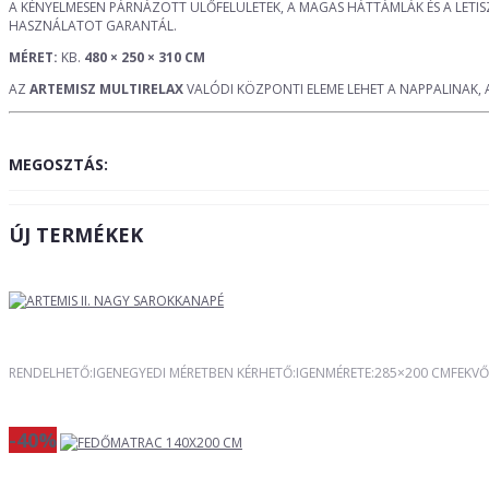
A KÉNYELMESEN PÁRNÁZOTT ÜLŐFELÜLETEK, A MAGAS HÁTTÁMLÁK ÉS A LETIS
HASZNÁLATOT GARANTÁL.
MÉRET:
KB.
480 × 250 × 310 CM
AZ
ARTEMISZ MULTIRELAX
VALÓDI KÖZPONTI ELEME LEHET A NAPPALINAK, 
MEGOSZTÁS:
ÚJ TERMÉKEK
RENDELHETŐ:IGENEGYEDI MÉRETBEN KÉRHETŐ:IGENMÉRETE:285×200 CMFEKVŐ
-40%