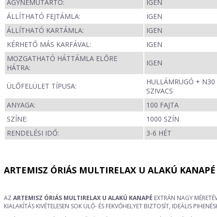
ÁGYNEMŰTARTÓ:
IGEN
ÁLLÍTHATÓ FEJTÁMLA:
IGEN
ÁLLÍTHATÓ KARTÁMLA:
IGEN
KÉRHETŐ MÁS KARFÁVAL:
IGEN
MOZGATHATÓ HÁTTÁMLA ELŐRE
IGEN
HÁTRA:
HULLÁMRUGÓ + N30
ÜLŐFELÜLET TÍPUSA:
SZIVACS
ANYAGA:
100 FAJTA
SZÍNE:
1000 SZÍN
RENDELÉSI IDŐ:
3-6 HÉT
ARTEMISZ ÓRIÁS MULTIRELAX U ALAKÚ KANAPÉ
AZ
ARTEMISZ ÓRIÁS MULTIRELAX U ALAKÚ KANAPÉ
EXTRÁN NAGY MÉRETÉV
KIALAKÍTÁS KIVÉTELESEN SOK ÜLŐ- ÉS FEKVŐHELYET BIZTOSÍT, IDEÁLIS PI