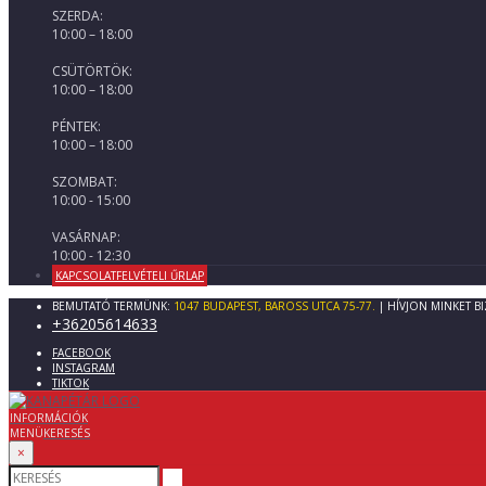
SZERDA:
10:00 – 18:00
CSÜTÖRTÖK:
10:00 – 18:00
PÉNTEK:
10:00 – 18:00
SZOMBAT:
10:00 - 15:00
VASÁRNAP:
10:00 - 12:30
KAPCSOLATFELVÉTELI ŰRLAP
BEMUTATÓ TERMÜNK:
1047 BUDAPEST, BAROSS UTCA 75-77.
| HÍVJON MINKET B
+36205614633
FACEBOOK
INSTAGRAM
TIKTOK
INFORMÁCIÓK
MENÜ
KERESÉS
×