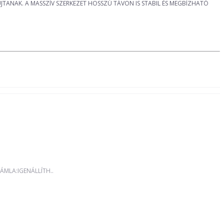
JTANAK. A MASSZÍV SZERKEZET HOSSZÚ TÁVON IS STABIL ÉS MEGBÍZHATÓ
MLA:IGENÁLLÍTH..