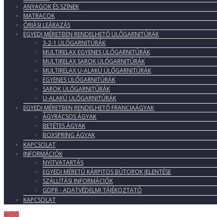
ANYAGOK ÉS SZÍNEK
MATRACOK
ÓRIÁSI LEÁRAZÁS
EGYEDI MÉRETBEN RENDELHETŐ ÜLŐGARNITÚRÁK
3-2-1 ÜLŐGARNITÚRÁK
MULTIRELAX EGYENES ÜLŐGARNITÚRÁK
MULTIRELAX SAROK ÜLŐGARNITÚRÁK
MULTIRELAX U-ALAKÚ ÜLŐGARNITÚRÁK
EGYENES ÜLŐGARNITÚRÁK
SAROK ÜLŐGARNITÚRÁK
U-ALAKÚ ÜLŐGARNITÚRÁK
EGYEDI MÉRETBEN RENDELHETŐ FRANCIAÁGYAK
ÁGYRÁCSOS ÁGYAK
BETÉTES ÁGYAK
BOXSPRING ÁGYAK
KAPCSOLAT
INFORMÁCIÓK
NYITVATARTÁS
EGYEDI MÉRETŰ KÁRPITOS BÚTOROK JELENTÉSE
SZÁLLÍTÁSI INFORMÁCIÓK
GDPR - ADATVÉDELMI TÁJÉKOZTATÓ
KAPCSOLAT
AKCIÓ