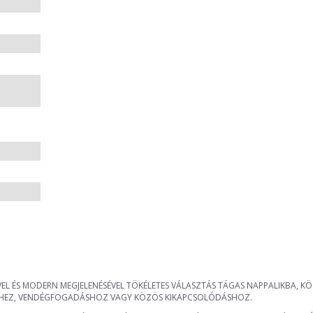
EL ÉS MODERN MEGJELENÉSÉVEL TÖKÉLETES VÁLASZTÁS TÁGAS NAPPALIKBA, 
HENÉSHEZ, VENDÉGFOGADÁSHOZ VAGY KÖZÖS KIKAPCSOLÓDÁSHOZ.