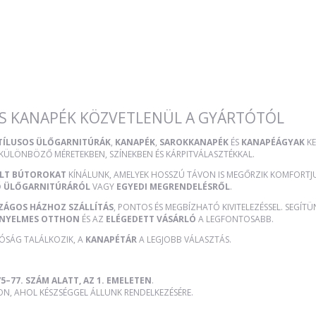
S KANAPÉK KÖZVETLENÜL A GYÁRTÓTÓL
STÍLUSOS ÜLŐGARNITÚRÁK
,
KANAPÉK
,
SAROKKANAPÉK
ÉS
KANAPÉÁGYAK
KE
 KÜLÖNBÖZŐ MÉRETEKBEN, SZÍNEKBEN ÉS KÁRPITVÁLASZTÉKKAL.
ÜLT BÚTOROKAT
KÍNÁLUNK, AMELYEK HOSSZÚ TÁVON IS MEGŐRZIK KOMFORTJUK
Ő ÜLŐGARNITÚRÁRÓL
VAGY
EGYEDI MEGRENDELÉSRŐL
.
ZÁGOS HÁZHOZ SZÁLLÍTÁS
, PONTOS ÉS MEGBÍZHATÓ KIVITELEZÉSSEL. SEGÍT
NYELMES OTTHON
ÉS AZ
ELÉGEDETT VÁSÁRLÓ
A LEGFONTOSABB.
TÓSÁG TALÁLKOZIK, A
KANAPÉTÁR
A LEGJOBB VÁLASZTÁS.
5–77. SZÁM ALATT, AZ 1. EMELETEN
.
, AHOL KÉSZSÉGGEL ÁLLUNK RENDELKEZÉSÉRE.