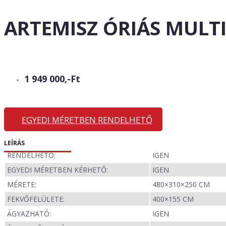
ARTEMISZ ÓRIÁS MULT
1 949 000,-Ft
EGYEDI MÉRETBEN RENDELHETŐ
LEÍRÁS
RENDELHETŐ:
IGEN
EGYEDI MÉRETBEN KÉRHETŐ:
IGEN
MÉRETE:
480×310×250 CM
FEKVŐFELÜLETE:
400×155 CM
ÁGYAZHATÓ:
IGEN