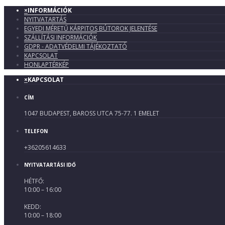
×
INFORMÁCIÓK
NYITVATARTÁS
EGYEDI MÉRETŰ KÁRPITOS BÚTOROK JELENTÉSE
SZÁLLÍTÁSI INFORMÁCIÓK
GDPR - ADATVÉDELMI TÁJÉKOZTATÓ
KAPCSOLAT
HONLAPTÉRKÉP
×
KAPCSOLAT
CÍM
1047 BUDAPEST, BAROSS UTCA 75-77. 1 EMELET
TELEFON
+36205614633
NYITVATARTÁSI IDŐ
HÉTFŐ:
10:00 – 16:00
KEDD:
10:00 – 18:00