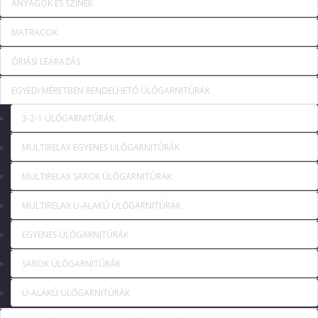
ANYAGOK ÉS SZÍNEK
MATRACOK
ÓRIÁSI LEÁRAZÁS
EGYEDI MÉRETBEN RENDELHETŐ ÜLŐGARNITÚRÁK
3-2-1 ÜLŐGARNITÚRÁK
MULTIRELAX EGYENES ÜLŐGARNITÚRÁK
MULTIRELAX SAROK ÜLŐGARNITÚRÁK
MULTIRELAX U-ALAKÚ ÜLŐGARNITÚRÁK
EGYENES ÜLŐGARNITÚRÁK
SAROK ÜLŐGARNITÚRÁK
U-ALAKÚ ÜLŐGARNITÚRÁK