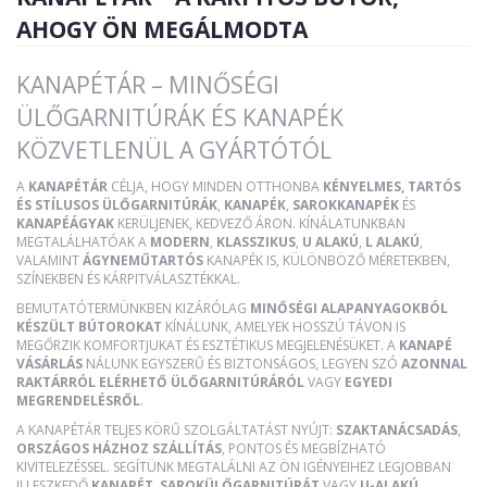
AHOGY ÖN MEGÁLMODTA
KANAPÉTÁR – MINŐSÉGI
ÜLŐGARNITÚRÁK ÉS KANAPÉK
KÖZVETLENÜL A GYÁRTÓTÓL
A
KANAPÉTÁR
CÉLJA, HOGY MINDEN OTTHONBA
KÉNYELMES, TARTÓS
ÉS STÍLUSOS ÜLŐGARNITÚRÁK
,
KANAPÉK
,
SAROKKANAPÉK
ÉS
KANAPÉÁGYAK
KERÜLJENEK, KEDVEZŐ ÁRON. KÍNÁLATUNKBAN
MEGTALÁLHATÓAK A
MODERN
,
KLASSZIKUS
,
U ALAKÚ
,
L ALAKÚ
,
VALAMINT
ÁGYNEMŰTARTÓS
KANAPÉK IS, KÜLÖNBÖZŐ MÉRETEKBEN,
SZÍNEKBEN ÉS KÁRPITVÁLASZTÉKKAL.
BEMUTATÓTERMÜNKBEN KIZÁRÓLAG
MINŐSÉGI ALAPANYAGOKBÓL
KÉSZÜLT BÚTOROKAT
KÍNÁLUNK, AMELYEK HOSSZÚ TÁVON IS
MEGŐRZIK KOMFORTJUKAT ÉS ESZTÉTIKUS MEGJELENÉSÜKET. A
KANAPÉ
VÁSÁRLÁS
NÁLUNK EGYSZERŰ ÉS BIZTONSÁGOS, LEGYEN SZÓ
AZONNAL
RAKTÁRRÓL ELÉRHETŐ ÜLŐGARNITÚRÁRÓL
VAGY
EGYEDI
MEGRENDELÉSRŐL
.
A KANAPÉTÁR TELJES KÖRŰ SZOLGÁLTATÁST NYÚJT:
SZAKTANÁCSADÁS
,
ORSZÁGOS HÁZHOZ SZÁLLÍTÁS
, PONTOS ÉS MEGBÍZHATÓ
KIVITELEZÉSSEL. SEGÍTÜNK MEGTALÁLNI AZ ÖN IGÉNYEIHEZ LEGJOBBAN
ILLESZKEDŐ
KANAPÉT
,
SAROKÜLŐGARNITÚRÁT
VAGY
U-ALAKÚ