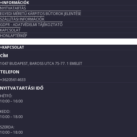
×
INFORMÁCIÓK
NYITVATARTÁS
EGYEDI MÉRETŰ KÁRPITOS BÚTOROK JELENTÉSE
SZÁLLÍTÁSI INFORMÁCIÓK
GDPR - ADATVÉDELMI TÁJÉKOZTATÓ
KAPCSOLAT
HONLAPTÉRKÉP
×
KAPCSOLAT
CÍM
1047 BUDAPEST, BAROSS UTCA 75-77. 1 EMELET
TELEFON
+36205614633
NYITVATARTÁSI IDŐ
HÉTFŐ:
10:00 – 16:00
KEDD:
10:00 – 18:00
SZERDA:
10:00 – 18:00