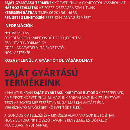
SAJÁT GYÁRTÁSÚ TERMÉKEK
KÖZVETLENÜL A GYÁRTÓTÓL VÁSÁROLHAT
HÁZHOZSZÁLLÍTÁS
AZ EGÉSZ ORSZÁGBA SZÁLLÍTUNK
KERESSEN BÁTRAN
TIMEA 06 20 / 561 46 33
RENGETEG LEHETŐSÉG
EZER SZÍN, ANYAG ÉS MÉRET
INFORMÁCIÓK
NYITVATARTÁS
EGYEDI MÉRETŰ KÁRPITOS BÚTOROK JELENTÉSE
SZÁLLÍTÁSI INFORMÁCIÓK
GDPR - ADATVÉDELMI TÁJÉKOZTATÓ
HONLAPTÉRKÉP
KÖZVETLENÜL A GYÁRTÓTÓL VÁSÁROLHAT
SAJÁT GYÁRTÁSÚ
TERMÉKEINK
KÍNÁLATUNKBAN
SAJÁT GYÁRTÁSÚ KÁRPITOS BÚTOROK
SZEREPELNEK,
AMELYEKET KÖZVETLENÜL MI MAGUNK FORGALMAZUNK. EZ LEHETŐVÉ
TESZI AZ EGYEDI MÉRETEZÉST, A RUGALMAS KIALAKÍTÁST ÉS A
MEGBÍZHATÓ MINŐSÉGET, KÖZVETÍTŐK NÉLKÜL.
A GONDOS KIVITELEZÉS ÉS A MINŐSÉGI ALAPANYAGOK BIZTOSÍTJÁK,
HOGY BÚTORAINK HOSSZÚ TÁVON IS KÉNYELMES ÉS IDŐTÁLLÓ
MEGOLDÁST NYÚJTSANAK.