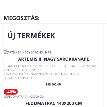
MEGOSZTÁS:
ÚJ TERMÉKEK
ARTEMIS II. NAGY SAROKKANAPÉ
RENDELHETŐ:IGENEGYEDI MÉRETBEN KÉRHETŐ:IGENMÉRETE:285×200
CMFEKVŐFELÜLETE:220×155
CMÁGYAZHATÓ:IGENÁGYNEMŰTARTÓ:IGEN ÁLLÍTHATÓ
FEJTÁMLA:IGENÁLLÍTH..
895 000,-Ft
-40%
FEDŐMATRAC 140X200 CM