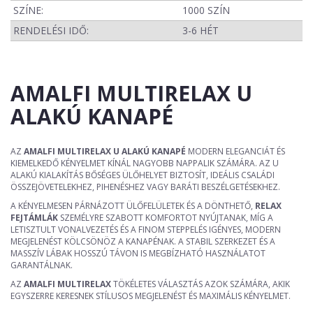
SZÍNE:
1000 SZÍN
RENDELÉSI IDŐ:
3-6 HÉT
AMALFI MULTIRELAX U
ALAKÚ KANAPÉ
AZ
AMALFI MULTIRELAX U ALAKÚ KANAPÉ
MODERN ELEGANCIÁT ÉS
KIEMELKEDŐ KÉNYELMET KÍNÁL NAGYOBB NAPPALIK SZÁMÁRA. AZ U
ALAKÚ KIALAKÍTÁS BŐSÉGES ÜLŐHELYET BIZTOSÍT, IDEÁLIS CSALÁDI
ÖSSZEJÖVETELEKHEZ, PIHENÉSHEZ VAGY BARÁTI BESZÉLGETÉSEKHEZ.
A KÉNYELMESEN PÁRNÁZOTT ÜLŐFELÜLETEK ÉS A DÖNTHETŐ,
RELAX
FEJTÁMLÁK
SZEMÉLYRE SZABOTT KOMFORTOT NYÚJTANAK, MÍG A
LETISZTULT VONALVEZETÉS ÉS A FINOM STEPPELÉS IGÉNYES, MODERN
MEGJELENÉST KÖLCSÖNÖZ A KANAPÉNAK. A STABIL SZERKEZET ÉS A
MASSZÍV LÁBAK HOSSZÚ TÁVON IS MEGBÍZHATÓ HASZNÁLATOT
GARANTÁLNAK.
AZ
AMALFI MULTIRELAX
TÖKÉLETES VÁLASZTÁS AZOK SZÁMÁRA, AKIK
EGYSZERRE KERESNEK STÍLUSOS MEGJELENÉST ÉS MAXIMÁLIS KÉNYELMET.