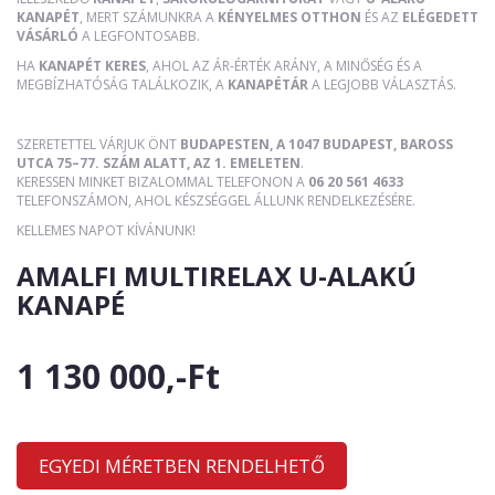
KANAPÉT
, MERT SZÁMUNKRA A
KÉNYELMES OTTHON
ÉS AZ
ELÉGEDETT
VÁSÁRLÓ
A LEGFONTOSABB.
HA
KANAPÉT KERES
, AHOL AZ ÁR-ÉRTÉK ARÁNY, A MINŐSÉG ÉS A
MEGBÍZHATÓSÁG TALÁLKOZIK, A
KANAPÉTÁR
A LEGJOBB VÁLASZTÁS.
SZERETETTEL VÁRJUK ÖNT
BUDAPESTEN, A 1047 BUDAPEST, BAROSS
UTCA 75–77. SZÁM ALATT, AZ 1. EMELETEN
.
KERESSEN MINKET BIZALOMMAL TELEFONON A
06 20 561 4633
TELEFONSZÁMON, AHOL KÉSZSÉGGEL ÁLLUNK RENDELKEZÉSÉRE.
KELLEMES NAPOT KÍVÁNUNK!
AMALFI MULTIRELAX U-ALAKÚ
KANAPÉ
1 130 000,-Ft
EGYEDI MÉRETBEN RENDELHETŐ