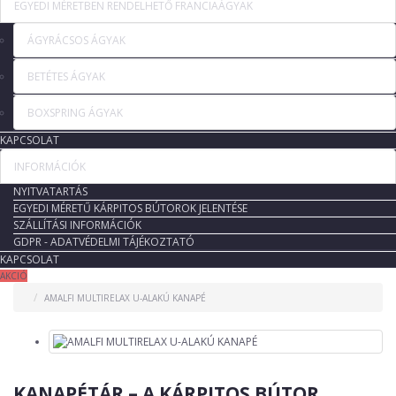
EGYEDI MÉRETBEN RENDELHETŐ FRANCIAÁGYAK
ÁGYRÁCSOS ÁGYAK
BETÉTES ÁGYAK
BOXSPRING ÁGYAK
KAPCSOLAT
INFORMÁCIÓK
NYITVATARTÁS
EGYEDI MÉRETŰ KÁRPITOS BÚTOROK JELENTÉSE
SZÁLLÍTÁSI INFORMÁCIÓK
GDPR - ADATVÉDELMI TÁJÉKOZTATÓ
KAPCSOLAT
AKCIÓ
AMALFI MULTIRELAX U-ALAKÚ KANAPÉ
KANAPÉTÁR – A KÁRPITOS BÚTOR,