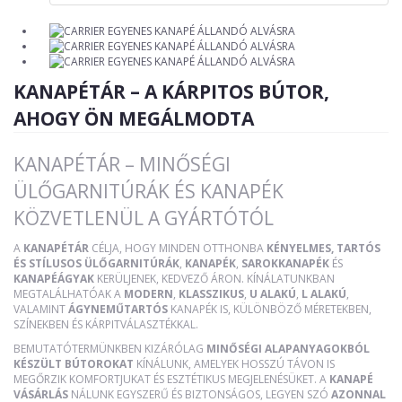
KANAPÉTÁR – A KÁRPITOS BÚTOR,
AHOGY ÖN MEGÁLMODTA
KANAPÉTÁR – MINŐSÉGI
ÜLŐGARNITÚRÁK ÉS KANAPÉK
KÖZVETLENÜL A GYÁRTÓTÓL
A
KANAPÉTÁR
CÉLJA, HOGY MINDEN OTTHONBA
KÉNYELMES, TARTÓS
ÉS STÍLUSOS ÜLŐGARNITÚRÁK
,
KANAPÉK
,
SAROKKANAPÉK
ÉS
KANAPÉÁGYAK
KERÜLJENEK, KEDVEZŐ ÁRON. KÍNÁLATUNKBAN
MEGTALÁLHATÓAK A
MODERN
,
KLASSZIKUS
,
U ALAKÚ
,
L ALAKÚ
,
VALAMINT
ÁGYNEMŰTARTÓS
KANAPÉK IS, KÜLÖNBÖZŐ MÉRETEKBEN,
SZÍNEKBEN ÉS KÁRPITVÁLASZTÉKKAL.
BEMUTATÓTERMÜNKBEN KIZÁRÓLAG
MINŐSÉGI ALAPANYAGOKBÓL
KÉSZÜLT BÚTOROKAT
KÍNÁLUNK, AMELYEK HOSSZÚ TÁVON IS
MEGŐRZIK KOMFORTJUKAT ÉS ESZTÉTIKUS MEGJELENÉSÜKET. A
KANAPÉ
VÁSÁRLÁS
NÁLUNK EGYSZERŰ ÉS BIZTONSÁGOS, LEGYEN SZÓ
AZONNAL