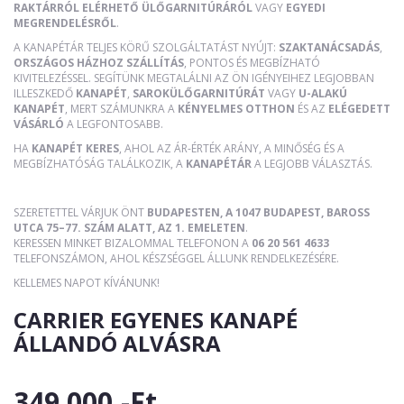
RAKTÁRRÓL ELÉRHETŐ ÜLŐGARNITÚRÁRÓL
VAGY
EGYEDI
MEGRENDELÉSRŐL
.
A KANAPÉTÁR TELJES KÖRŰ SZOLGÁLTATÁST NYÚJT:
SZAKTANÁCSADÁS
,
ORSZÁGOS HÁZHOZ SZÁLLÍTÁS
, PONTOS ÉS MEGBÍZHATÓ
KIVITELEZÉSSEL. SEGÍTÜNK MEGTALÁLNI AZ ÖN IGÉNYEIHEZ LEGJOBBAN
ILLESZKEDŐ
KANAPÉT
,
SAROKÜLŐGARNITÚRÁT
VAGY
U-ALAKÚ
KANAPÉT
, MERT SZÁMUNKRA A
KÉNYELMES OTTHON
ÉS AZ
ELÉGEDETT
VÁSÁRLÓ
A LEGFONTOSABB.
HA
KANAPÉT KERES
, AHOL AZ ÁR-ÉRTÉK ARÁNY, A MINŐSÉG ÉS A
MEGBÍZHATÓSÁG TALÁLKOZIK, A
KANAPÉTÁR
A LEGJOBB VÁLASZTÁS.
SZERETETTEL VÁRJUK ÖNT
BUDAPESTEN, A 1047 BUDAPEST, BAROSS
UTCA 75–77. SZÁM ALATT, AZ 1. EMELETEN
.
KERESSEN MINKET BIZALOMMAL TELEFONON A
06 20 561 4633
TELEFONSZÁMON, AHOL KÉSZSÉGGEL ÁLLUNK RENDELKEZÉSÉRE.
KELLEMES NAPOT KÍVÁNUNK!
CARRIER EGYENES KANAPÉ
ÁLLANDÓ ALVÁSRA
349 000,-Ft