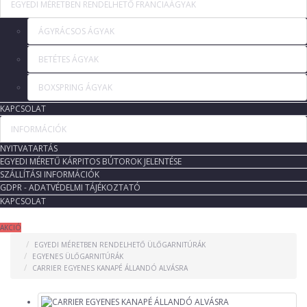
EGYEDI MÉRETBEN RENDELHETŐ FRANCIAÁGYAK
ÁGYRÁCSOS ÁGYAK
BETÉTES ÁGYAK
BOXSPRING ÁGYAK
KAPCSOLAT
INFORMÁCIÓK
NYITVATARTÁS
EGYEDI MÉRETŰ KÁRPITOS BÚTOROK JELENTÉSE
SZÁLLÍTÁSI INFORMÁCIÓK
GDPR - ADATVÉDELMI TÁJÉKOZTATÓ
KAPCSOLAT
AKCIÓ
EGYEDI MÉRETBEN RENDELHETŐ ÜLŐGARNITÚRÁK
EGYENES ÜLŐGARNITÚRÁK
CARRIER EGYENES KANAPÉ ÁLLANDÓ ALVÁSRA