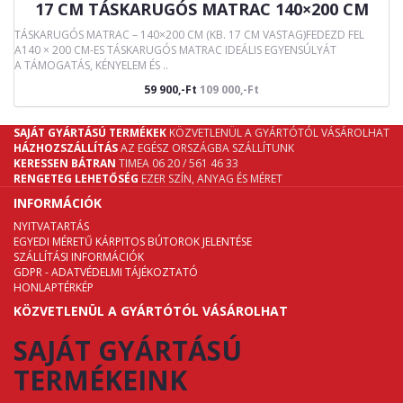
17 CM TÁSKARUGÓS MATRAC 140×200 CM
TÁSKARUGÓS MATRAC – 140×200 CM (KB. 17 CM VASTAG)FEDEZD FEL
A140 × 200 CM-ES TÁSKARUGÓS MATRAC IDEÁLIS EGYENSÚLYÁT
A TÁMOGATÁS, KÉNYELEM ÉS ..
59 900,-Ft
109 000,-Ft
SAJÁT GYÁRTÁSÚ TERMÉKEK
KÖZVETLENÜL A GYÁRTÓTÓL VÁSÁROLHAT
HÁZHOZSZÁLLÍTÁS
AZ EGÉSZ ORSZÁGBA SZÁLLÍTUNK
KERESSEN BÁTRAN
TIMEA 06 20 / 561 46 33
RENGETEG LEHETŐSÉG
EZER SZÍN, ANYAG ÉS MÉRET
INFORMÁCIÓK
NYITVATARTÁS
EGYEDI MÉRETŰ KÁRPITOS BÚTOROK JELENTÉSE
SZÁLLÍTÁSI INFORMÁCIÓK
GDPR - ADATVÉDELMI TÁJÉKOZTATÓ
HONLAPTÉRKÉP
KÖZVETLENÜL A GYÁRTÓTÓL VÁSÁROLHAT
SAJÁT GYÁRTÁSÚ
TERMÉKEINK