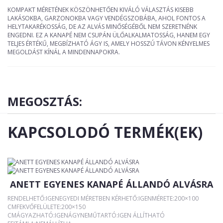
KOMPAKT MÉRETÉNEK KÖSZÖNHETŐEN KIVÁLÓ VÁLASZTÁS KISEBB
LAKÁSOKBA, GARZONOKBA VAGY VENDÉGSZOBÁBA, AHOL FONTOS A
HELYTAKARÉKOSSÁG, DE AZ ALVÁS MINŐSÉGÉBŐL NEM SZERETNÉNK
ENGEDNI. EZ A KANAPÉ NEM CSUPÁN ÜLŐALKALMATOSSÁG, HANEM EGY
TELJES ÉRTÉKŰ, MEGBÍZHATÓ ÁGY IS, AMELY HOSSZÚ TÁVON KÉNYELMES
MEGOLDÁST KÍNÁL A MINDENNAPOKRA.
MEGOSZTÁS:
KAPCSOLODÓ TERMÉK(EK)
ANETT EGYENES KANAPÉ ÁLLANDÓ ALVÁSRA
RENDELHETŐ:IGENEGYEDI MÉRETBEN KÉRHETŐ:IGENMÉRETE:200×100
CMFEKVŐFELÜLETE:200×150
CMÁGYAZHATÓ:IGENÁGYNEMŰTARTÓ:IGEN ÁLLÍTHATÓ