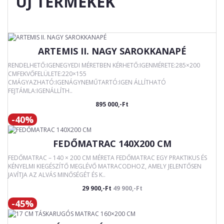
ÚJ TERMÉKEK
ARTEMIS II. NAGY SAROKKANAPÉ
RENDELHETŐ:IGENEGYEDI MÉRETBEN KÉRHETŐ:IGENMÉRETE:285×200
CMFEKVŐFELÜLETE:220×155
CMÁGYAZHATÓ:IGENÁGYNEMŰTARTÓ:IGEN ÁLLÍTHATÓ
FEJTÁMLA:IGENÁLLÍTH..
895 000,-Ft
-40%
FEDŐMATRAC 140X200 CM
FEDŐMATRAC – 140 × 200 CM MÉRETA FEDŐMATRAC EGY PRAKTIKUS ÉS
KÉNYELMI KIEGÉSZÍTŐ MEGLÉVŐ MATRACODHOZ, AMELY JELENTŐSEN
JAVÍTJA AZ ALVÁS MINŐSÉGÉT ÉS K..
29 900,-Ft
49 900,-Ft
-45%