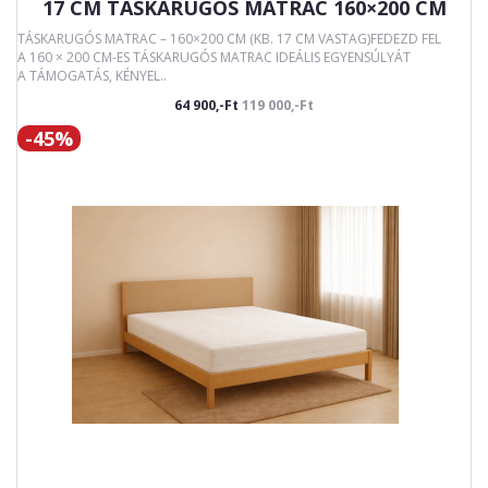
17 CM TÁSKARUGÓS MATRAC 160×200 CM
TÁSKARUGÓS MATRAC – 160×200 CM (KB. 17 CM VASTAG)FEDEZD FEL
A 160 × 200 CM-ES TÁSKARUGÓS MATRAC IDEÁLIS EGYENSÚLYÁT
A TÁMOGATÁS, KÉNYEL..
64 900,-Ft
119 000,-Ft
-45%