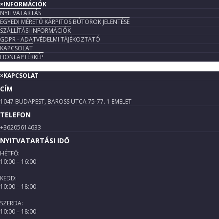
×
INFORMÁCIÓK
NYITVATARTÁS
EGYEDI MÉRETŰ KÁRPITOS BÚTOROK JELENTÉSE
SZÁLLÍTÁSI INFORMÁCIÓK
GDPR - ADATVÉDELMI TÁJÉKOZTATÓ
KAPCSOLAT
HONLAPTÉRKÉP
×
KAPCSOLAT
CÍM
1047 BUDAPEST, BAROSS UTCA 75-77. 1 EMELET
TELEFON
+36205614633
NYITVATARTÁSI IDŐ
HÉTFŐ:
10:00 – 16:00
KEDD:
10:00 – 18:00
SZERDA:
10:00 – 18:00