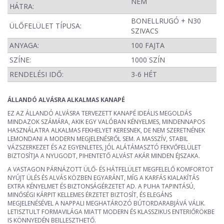
NEM
HÁTRA:
BONELLRUGÓ + N30
ÜLŐFELÜLET TÍPUSA:
SZIVACS
ANYAGA:
100 FAJTA
SZÍNE:
1000 SZÍN
RENDELÉSI IDŐ:
3-6 HÉT
ÁLLANDÓ ALVÁSRA ALKALMAS KANAPÉ
EZ AZ ÁLLANDÓ ALVÁSRA TERVEZETT KANAPÉ IDEÁLIS MEGOLDÁS
MINDAZOK SZÁMÁRA, AKIK EGY VALÓBAN KÉNYELMES, MINDENNAPOS
HASZNÁLATRA ALKALMAS FEKHELYET KERESNEK, DE NEM SZERETNÉNEK
LEMONDANI A MODERN MEGJELENÉSRŐL SEM. A MASSZÍV, STABIL
VÁZSZERKEZET ÉS AZ EGYENLETES, JÓL ALÁTÁMASZTÓ FEKVŐFELÜLET
BIZTOSÍTJA A NYUGODT, PIHENTETŐ ALVÁST AKÁR MINDEN ÉJSZAKA.
A VASTAGON PÁRNÁZOTT ÜLŐ- ÉS HÁTFELÜLET MEGFELELŐ KOMFORTOT
NYÚJT ÜLÉS ÉS ALVÁS KÖZBEN EGYARÁNT, MÍG A KARFÁS KIALAKÍTÁS
EXTRA KÉNYELMET ÉS BIZTONSÁGÉRZETET AD. A PUHA TAPINTÁSÚ,
MINŐSÉGI KÁRPIT KELLEMES ÉRZETET BIZTOSÍT, ÉS ELEGÁNS
MEGJELENÉSÉVEL A NAPPALI MEGHATÁROZÓ BÚTORDARABJÁVÁ VÁLIK.
LETISZTULT FORMAVILÁGA MIATT MODERN ÉS KLASSZIKUS ENTERIŐRÖKBE
IS KÖNNYEDÉN BEILLESZTHETŐ.