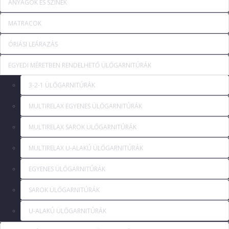
ANYAGOK ÉS SZÍNEK
MATRACOK
ÓRIÁSI LEÁRAZÁS
EGYEDI MÉRETBEN RENDELHETŐ ÜLŐGARNITÚRÁK
3-2-1 ÜLŐGARNITÚRÁK
MULTIRELAX EGYENES ÜLŐGARNITÚRÁK
MULTIRELAX SAROK ÜLŐGARNITÚRÁK
MULTIRELAX U-ALAKÚ ÜLŐGARNITÚRÁK
EGYENES ÜLŐGARNITÚRÁK
SAROK ÜLŐGARNITÚRÁK
U-ALAKÚ ÜLŐGARNITÚRÁK