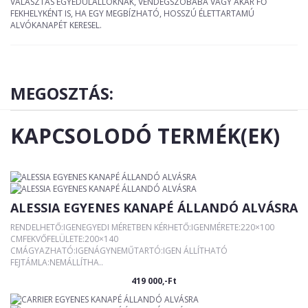
VÁLASZTÁS EGYEDÜLÁLLÓKNAK, VENDÉGSZOBÁBA VAGY AKÁR FŐ
FEKHELYKÉNT IS, HA EGY MEGBÍZHATÓ, HOSSZÚ ÉLETTARTAMÚ
ALVÓKANAPÉT KERESEL.
MEGOSZTÁS:
KAPCSOLODÓ TERMÉK(EK)
ALESSIA EGYENES KANAPÉ ÁLLANDÓ ALVÁSRA
RENDELHETŐ:IGENEGYEDI MÉRETBEN KÉRHETŐ:IGENMÉRETE:220×100
CMFEKVŐFELÜLETE:200×140
CMÁGYAZHATÓ:IGENÁGYNEMŰTARTÓ:IGEN ÁLLÍTHATÓ
FEJTÁMLA:NEMÁLLÍTHA..
419 000,-Ft