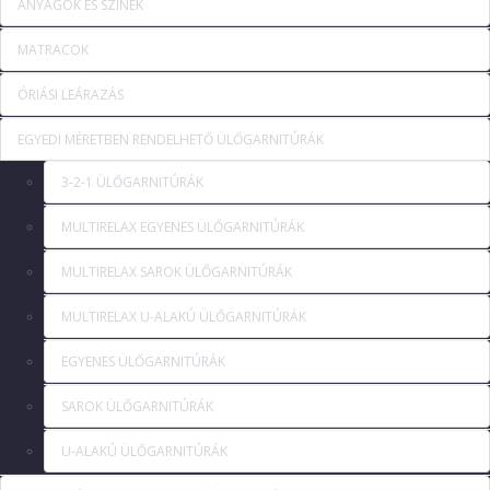
ANYAGOK ÉS SZÍNEK
MATRACOK
ÓRIÁSI LEÁRAZÁS
EGYEDI MÉRETBEN RENDELHETŐ ÜLŐGARNITÚRÁK
3-2-1 ÜLŐGARNITÚRÁK
MULTIRELAX EGYENES ÜLŐGARNITÚRÁK
MULTIRELAX SAROK ÜLŐGARNITÚRÁK
MULTIRELAX U-ALAKÚ ÜLŐGARNITÚRÁK
EGYENES ÜLŐGARNITÚRÁK
SAROK ÜLŐGARNITÚRÁK
U-ALAKÚ ÜLŐGARNITÚRÁK