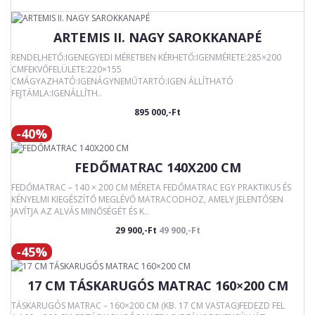
ARTEMIS II. NAGY SAROKKANAPÉ
RENDELHETŐ:IGENEGYEDI MÉRETBEN KÉRHETŐ:IGENMÉRETE:285×200
CMFEKVŐFELÜLETE:220×155
CMÁGYAZHATÓ:IGENÁGYNEMŰTARTÓ:IGEN ÁLLÍTHATÓ
FEJTÁMLA:IGENÁLLÍTH..
895 000,-Ft
-40%
FEDŐMATRAC 140X200 CM
FEDŐMATRAC – 140 × 200 CM MÉRETA FEDŐMATRAC EGY PRAKTIKUS ÉS
KÉNYELMI KIEGÉSZÍTŐ MEGLÉVŐ MATRACODHOZ, AMELY JELENTŐSEN
JAVÍTJA AZ ALVÁS MINŐSÉGÉT ÉS K..
29 900,-Ft
49 900,-Ft
-45%
17 CM TÁSKARUGÓS MATRAC 160×200 CM
TÁSKARUGÓS MATRAC – 160×200 CM (KB. 17 CM VASTAG)FEDEZD FEL