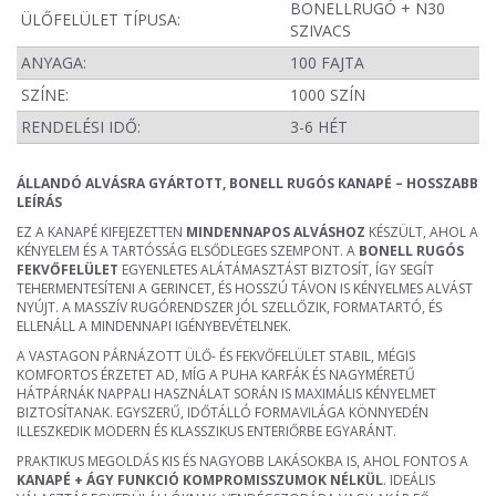
BONELLRUGÓ + N30
ÜLŐFELÜLET TÍPUSA:
SZIVACS
ANYAGA:
100 FAJTA
SZÍNE:
1000 SZÍN
RENDELÉSI IDŐ:
3-6 HÉT
ÁLLANDÓ ALVÁSRA GYÁRTOTT, BONELL RUGÓS KANAPÉ – HOSSZABB
LEÍRÁS
EZ A KANAPÉ KIFEJEZETTEN
MINDENNAPOS ALVÁSHOZ
KÉSZÜLT, AHOL A
KÉNYELEM ÉS A TARTÓSSÁG ELSŐDLEGES SZEMPONT. A
BONELL RUGÓS
FEKVŐFELÜLET
EGYENLETES ALÁTÁMASZTÁST BIZTOSÍT, ÍGY SEGÍT
TEHERMENTESÍTENI A GERINCET, ÉS HOSSZÚ TÁVON IS KÉNYELMES ALVÁST
NYÚJT. A MASSZÍV RUGÓRENDSZER JÓL SZELLŐZIK, FORMATARTÓ, ÉS
ELLENÁLL A MINDENNAPI IGÉNYBEVÉTELNEK.
A VASTAGON PÁRNÁZOTT ÜLŐ- ÉS FEKVŐFELÜLET STABIL, MÉGIS
KOMFORTOS ÉRZETET AD, MÍG A PUHA KARFÁK ÉS NAGYMÉRETŰ
HÁTPÁRNÁK NAPPALI HASZNÁLAT SORÁN IS MAXIMÁLIS KÉNYELMET
BIZTOSÍTANAK. EGYSZERŰ, IDŐTÁLLÓ FORMAVILÁGA KÖNNYEDÉN
ILLESZKEDIK MODERN ÉS KLASSZIKUS ENTERIŐRBE EGYARÁNT.
PRAKTIKUS MEGOLDÁS KIS ÉS NAGYOBB LAKÁSOKBA IS, AHOL FONTOS A
KANAPÉ + ÁGY FUNKCIÓ KOMPROMISSZUMOK NÉLKÜL
. IDEÁLIS