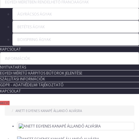
EGYEDI MÉRETBEN RENDELHETŐ FRANCIAÁGYAK
ÁGYRÁCSOS ÁGYAK
BETÉTES ÁGYAK
BOXSPRING ÁGYAK
KAPCSOLAT
INFORMÁCIÓK
NYITVATARTÁS
EGYEDI MÉRETŰ KÁRPITOS BÚTOROK JELENTÉSE
SZÁLLÍTÁSI INFORMÁCIÓK
GDPR - ADATVÉDELMI TÁJÉKOZTATÓ
KAPCSOLAT
AKCIÓ
ANETT EGYENES KANAPÉ ÁLLANDÓ ALVÁSRA