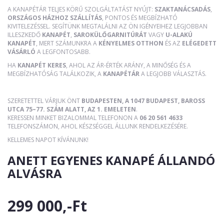
A KANAPÉTÁR TELJES KÖRŰ SZOLGÁLTATÁST NYÚJT:
SZAKTANÁCSADÁS
,
ORSZÁGOS HÁZHOZ SZÁLLÍTÁS
, PONTOS ÉS MEGBÍZHATÓ
KIVITELEZÉSSEL. SEGÍTÜNK MEGTALÁLNI AZ ÖN IGÉNYEIHEZ LEGJOBBAN
ILLESZKEDŐ
KANAPÉT
,
SAROKÜLŐGARNITÚRÁT
VAGY
U-ALAKÚ
KANAPÉT
, MERT SZÁMUNKRA A
KÉNYELMES OTTHON
ÉS AZ
ELÉGEDETT
VÁSÁRLÓ
A LEGFONTOSABB.
HA
KANAPÉT KERES
, AHOL AZ ÁR-ÉRTÉK ARÁNY, A MINŐSÉG ÉS A
MEGBÍZHATÓSÁG TALÁLKOZIK, A
KANAPÉTÁR
A LEGJOBB VÁLASZTÁS.
SZERETETTEL VÁRJUK ÖNT
BUDAPESTEN, A 1047 BUDAPEST, BAROSS
UTCA 75–77. SZÁM ALATT, AZ 1. EMELETEN
.
KERESSEN MINKET BIZALOMMAL TELEFONON A
06 20 561 4633
TELEFONSZÁMON, AHOL KÉSZSÉGGEL ÁLLUNK RENDELKEZÉSÉRE.
KELLEMES NAPOT KÍVÁNUNK!
ANETT EGYENES KANAPÉ ÁLLANDÓ
ALVÁSRA
299 000,-Ft