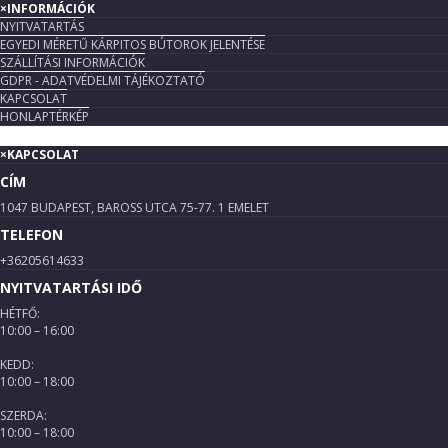
×
INFORMÁCIÓK
NYITVATARTÁS
EGYEDI MÉRETŰ KÁRPITOS BÚTOROK JELENTÉSE
SZÁLLÍTÁSI INFORMÁCIÓK
GDPR - ADATVÉDELMI TÁJÉKOZTATÓ
KAPCSOLAT
HONLAPTÉRKÉP
×
KAPCSOLAT
CÍM
1047 BUDAPEST, BAROSS UTCA 75-77. 1 EMELET
TELEFON
+36205614633
NYITVATARTÁSI IDŐ
HÉTFŐ:
10:00 – 16:00
KEDD:
10:00 – 18:00
SZERDA:
10:00 – 18:00