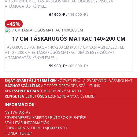
A 160 × 200 CM-ES TÁSKARUGÓS MATRAC IDEÁLIS EGYENSÚLYÁT
A TÁMOGATÁS, KÉNYEL..
64 900,-Ft
119 000,-Ft
-45%
17 CM TÁSKARUGÓS MATRAC 140×200 CM
TÁSKARUGÓS MATRAC – 140×200 CM (KB. 17 CM VASTAG)FEDEZD FEL
A140 × 200 CM-ES TÁSKARUGÓS MATRAC IDEÁLIS EGYENSÚLYÁT
A TÁMOGATÁS, KÉNYELEM ÉS ..
59 900,-Ft
109 000,-Ft
SAJÁT GYÁRTÁSÚ TERMÉKEK
KÖZVETLENÜL A GYÁRTÓTÓL VÁSÁROLHAT
HÁZHOZSZÁLLÍTÁS
AZ EGÉSZ ORSZÁGBA SZÁLLÍTUNK
KERESSEN BÁTRAN
TIMEA 06 20 / 561 46 33
RENGETEG LEHETŐSÉG
EZER SZÍN, ANYAG ÉS MÉRET
INFORMÁCIÓK
NYITVATARTÁS
EGYEDI MÉRETŰ KÁRPITOS BÚTOROK JELENTÉSE
SZÁLLÍTÁSI INFORMÁCIÓK
GDPR - ADATVÉDELMI TÁJÉKOZTATÓ
HONLAPTÉRKÉP