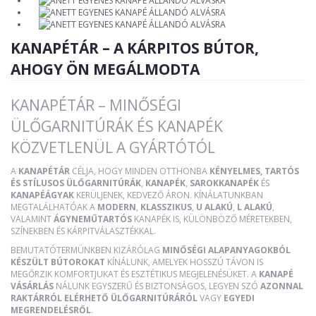
KANAPÉTÁR – A KÁRPITOS BÚTOR,
AHOGY ÖN MEGÁLMODTA
KANAPÉTÁR – MINŐSÉGI
ÜLŐGARNITÚRÁK ÉS KANAPÉK
KÖZVETLENÜL A GYÁRTÓTÓL
A
KANAPÉTÁR
CÉLJA, HOGY MINDEN OTTHONBA
KÉNYELMES, TARTÓS
ÉS STÍLUSOS ÜLŐGARNITÚRÁK
,
KANAPÉK
,
SAROKKANAPÉK
ÉS
KANAPÉÁGYAK
KERÜLJENEK, KEDVEZŐ ÁRON. KÍNÁLATUNKBAN
MEGTALÁLHATÓAK A
MODERN
,
KLASSZIKUS
,
U ALAKÚ
,
L ALAKÚ
,
VALAMINT
ÁGYNEMŰTARTÓS
KANAPÉK IS, KÜLÖNBÖZŐ MÉRETEKBEN,
SZÍNEKBEN ÉS KÁRPITVÁLASZTÉKKAL.
BEMUTATÓTERMÜNKBEN KIZÁRÓLAG
MINŐSÉGI ALAPANYAGOKBÓL
KÉSZÜLT BÚTOROKAT
KÍNÁLUNK, AMELYEK HOSSZÚ TÁVON IS
MEGŐRZIK KOMFORTJUKAT ÉS ESZTÉTIKUS MEGJELENÉSÜKET. A
KANAPÉ
VÁSÁRLÁS
NÁLUNK EGYSZERŰ ÉS BIZTONSÁGOS, LEGYEN SZÓ
AZONNAL
RAKTÁRRÓL ELÉRHETŐ ÜLŐGARNITÚRÁRÓL
VAGY
EGYEDI
MEGRENDELÉSRŐL
.