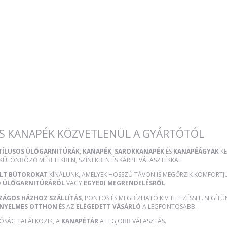
S KANAPÉK KÖZVETLENÜL A GYÁRTÓTÓL
STÍLUSOS ÜLŐGARNITÚRÁK
,
KANAPÉK
,
SAROKKANAPÉK
ÉS
KANAPÉÁGYAK
KE
 KÜLÖNBÖZŐ MÉRETEKBEN, SZÍNEKBEN ÉS KÁRPITVÁLASZTÉKKAL.
ÜLT BÚTOROKAT
KÍNÁLUNK, AMELYEK HOSSZÚ TÁVON IS MEGŐRZIK KOMFORTJUK
Ő ÜLŐGARNITÚRÁRÓL
VAGY
EGYEDI MEGRENDELÉSRŐL
.
ZÁGOS HÁZHOZ SZÁLLÍTÁS
, PONTOS ÉS MEGBÍZHATÓ KIVITELEZÉSSEL. SEGÍT
NYELMES OTTHON
ÉS AZ
ELÉGEDETT VÁSÁRLÓ
A LEGFONTOSABB.
TÓSÁG TALÁLKOZIK, A
KANAPÉTÁR
A LEGJOBB VÁLASZTÁS.