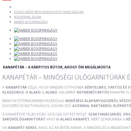
EGYEDI MÉRETBEN RENDELHETŐ FRANCIAÁGYAK
BOXSPRING ÁGYAK
AMBER BOXSPRINGÁGY
KANAPÉTÁR – A KÁRPITOS BÚTOR, AHOGY ÖN MEGÁLMODTA
KANAPÉTÁR – MINŐSÉGI ÜLŐGARNITÚRÁK É
A
KANAPÉTÁR
CÉLJA, HOGY MINDEN OTTHONBA
KÉNYELMES, TARTÓS ÉS 
KLASSZIKUS
,
U ALAKÚ
,
L ALAKÚ
, VALAMINT
ÁGYNEMŰTARTÓS
KANAPÉK IS,
BEMUTATÓTERMÜNKBEN KIZÁRÓLAG
MINŐSÉGI ALAPANYAGOKBÓL KÉSZ
EGYSZERŰ ÉS BIZTONSÁGOS, LEGYEN SZÓ
AZONNAL RAKTÁRRÓL ELÉRHET
A KANAPÉTÁR TELJES KÖRŰ SZOLGÁLTATÁST NYÚJT:
SZAKTANÁCSADÁS
,
ORS
SAROKÜLŐGARNITÚRÁT
VAGY
U-ALAKÚ KANAPÉT
, MERT SZÁMUNKRA A
KÉ
HA
KANAPÉT KERES
, AHOL AZ ÁR-ÉRTÉK ARÁNY, A MINŐSÉG ÉS A MEGBÍZHA