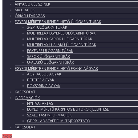
ANYAGOK ÉS SZÍNEK
MATRACOK
ÓRIÁSI LEÁRAZÁS
EGYEDI MÉRETBEN RENDELHETŐ ÜLŐGARNITÚRÁK
3-2-1 ÜLŐGARNITÚRÁK
MULTIRELAX EGYENES ÜLŐGARNITÚRÁK
MULTIRELAX SAROK ÜLŐGARNITÚRÁK
MULTIRELAX U-ALAKÚ ÜLŐGARNITÚRÁK
EGYENES ÜLŐGARNITÚRÁK
SAROK ÜLŐGARNITÚRÁK
U-ALAKÚ ÜLŐGARNITÚRÁK
EGYEDI MÉRETBEN RENDELHETŐ FRANCIAÁGYAK
ÁGYRÁCSOS ÁGYAK
BETÉTES ÁGYAK
BOXSPRING ÁGYAK
KAPCSOLAT
INFORMÁCIÓK
NYITVATARTÁS
EGYEDI MÉRETŰ KÁRPITOS BÚTOROK JELENTÉSE
SZÁLLÍTÁSI INFORMÁCIÓK
GDPR - ADATVÉDELMI TÁJÉKOZTATÓ
KAPCSOLAT
AKCIÓ