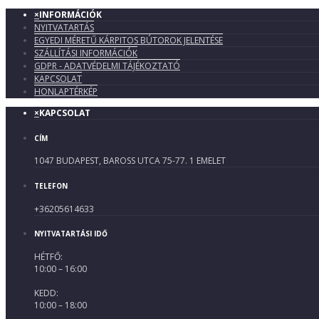
×
INFORMÁCIÓK
NYITVATARTÁS
EGYEDI MÉRETŰ KÁRPITOS BÚTOROK JELENTÉSE
SZÁLLÍTÁSI INFORMÁCIÓK
GDPR - ADATVÉDELMI TÁJÉKOZTATÓ
KAPCSOLAT
HONLAPTÉRKÉP
×
KAPCSOLAT
CÍM
1047 BUDAPEST, BAROSS UTCA 75-77. 1 EMELET
TELEFON
+36205614633
NYITVATARTÁSI IDŐ
HÉTFŐ:
10:00 – 16:00
KEDD:
10:00 – 18:00