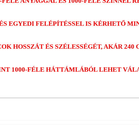
0-FÉLE ANYAGGAL ÉS 1000-FÉLE SZÍNNEL 
ÉS EGYEDI FELÉPÍTÉSSEL IS KÉRHETŐ MI
OK HOSSZÁT ÉS SZÉLESSÉGÉT, AKÁR 240 C
INT 1000-FÉLE HÁTTÁMLÁBÓL LEHET VÁLA