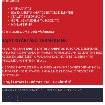
INFORMÁCIÓK
NYITVATARTÁS
EGYEDI MÉRETŰ KÁRPITOS BÚTOROK JELENTÉSE
SZÁLLÍTÁSI INFORMÁCIÓK
GDPR - ADATVÉDELMI TÁJÉKOZTATÓ
HONLAPTÉRKÉP
KÖZVETLENÜL A GYÁRTÓTÓL VÁSÁROLHAT
SAJÁT GYÁRTÁSÚ TERMÉKEINK
KÍNÁLATUNKBAN
SAJÁT GYÁRTÁSÚ KÁRPITOS BÚTOROK
SZEREPELNEK,
AMELYEKET KÖZVETLENÜL MI MAGUNK FORGALMAZUNK. EZ LEHETŐVÉ TESZI
AZ EGYEDI MÉRETEZÉST, A RUGALMAS KIALAKÍTÁST ÉS A MEGBÍZHATÓ
MINŐSÉGET, KÖZVETÍTŐK NÉLKÜL.
A GONDOS KIVITELEZÉS ÉS A MINŐSÉGI ALAPANYAGOK BIZTOSÍTJÁK, HOGY
BÚTORAINK HOSSZÚ TÁVON IS KÉNYELMES ÉS IDŐTÁLLÓ MEGOLDÁST
NYÚJTSANAK.
👉
SAJÁT GYÁRTÁS – KÖZVETLENÜL A GYÁRTÓTÓL.
COPYRIGHT © 2026 KANAPÉTÁR - MINDEN JOG FENNTARTVA!