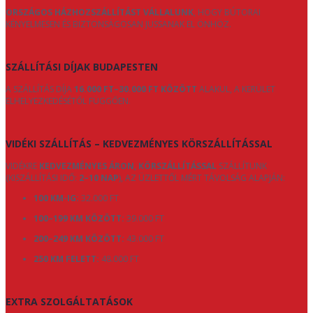
ORSZÁGOS HÁZHOZSZÁLLÍTÁST VÁLLALUNK
, HOGY BÚTORAI
KÉNYELMESEN ÉS BIZTONSÁGOSAN JUSSANAK EL ÖNHÖZ.
SZÁLLÍTÁSI DÍJAK BUDAPESTEN
A SZÁLLÍTÁS DÍJA
16.000 FT–30.000 FT KÖZÖTT
ALAKUL, A KERÜLET
ELHELYEZKEDÉSÉTŐL FÜGGŐEN.
VIDÉKI SZÁLLÍTÁS – KEDVEZMÉNYES KÖRSZÁLLÍTÁSSAL
VIDÉKRE
KEDVEZMÉNYES ÁRON, KÖRSZÁLLÍTÁSSAL
SZÁLLÍTUNK
(KISZÁLLÍTÁSI IDŐ:
2–10 NAP
), AZ ÜZLETTŐL MÉRT TÁVOLSÁG ALAPJÁN:
100 KM-IG:
32.000 FT
100–199 KM KÖZÖTT:
39.000 FT
200–249 KM KÖZÖTT:
43.000 FT
250 KM FELETT:
48.000 FT
EXTRA SZOLGÁLTATÁSOK