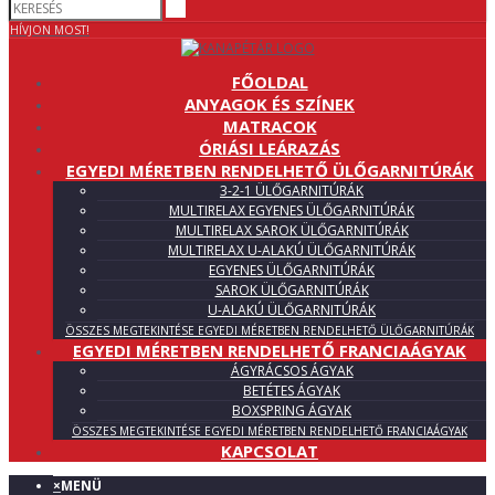
HÍVJON MOST!
FŐOLDAL
ANYAGOK ÉS SZÍNEK
MATRACOK
ÓRIÁSI LEÁRAZÁS
EGYEDI MÉRETBEN RENDELHETŐ ÜLŐGARNITÚRÁK
3-2-1 ÜLŐGARNITÚRÁK
MULTIRELAX EGYENES ÜLŐGARNITÚRÁK
MULTIRELAX SAROK ÜLŐGARNITÚRÁK
MULTIRELAX U-ALAKÚ ÜLŐGARNITÚRÁK
EGYENES ÜLŐGARNITÚRÁK
SAROK ÜLŐGARNITÚRÁK
U-ALAKÚ ÜLŐGARNITÚRÁK
ÖSSZES MEGTEKINTÉSE EGYEDI MÉRETBEN RENDELHETŐ ÜLŐGARNITÚRÁK
EGYEDI MÉRETBEN RENDELHETŐ FRANCIAÁGYAK
ÁGYRÁCSOS ÁGYAK
BETÉTES ÁGYAK
BOXSPRING ÁGYAK
ÖSSZES MEGTEKINTÉSE EGYEDI MÉRETBEN RENDELHETŐ FRANCIAÁGYAK
KAPCSOLAT
×
MENÜ