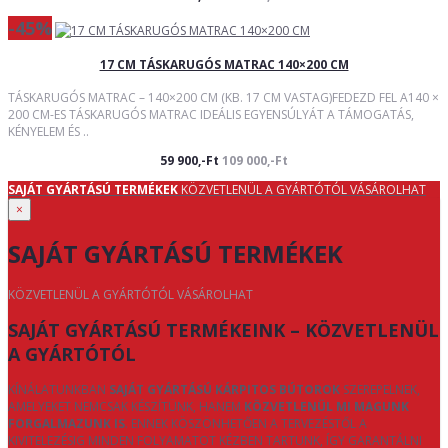
-45%
17 CM TÁSKARUGÓS MATRAC 140×200 CM
TÁSKARUGÓS MATRAC – 140×200 CM (KB. 17 CM VASTAG)FEDEZD FEL A140 ×
200 CM-ES TÁSKARUGÓS MATRAC IDEÁLIS EGYENSÚLYÁT A TÁMOGATÁS,
KÉNYELEM ÉS ..
59 900,-Ft
109 000,-Ft
SAJÁT GYÁRTÁSÚ TERMÉKEK
KÖZVETLENÜL A GYÁRTÓTÓL VÁSÁROLHAT
×
SAJÁT GYÁRTÁSÚ TERMÉKEK
KÖZVETLENÜL A GYÁRTÓTÓL VÁSÁROLHAT
SAJÁT GYÁRTÁSÚ TERMÉKEINK – KÖZVETLENÜL
A GYÁRTÓTÓL
KÍNÁLATUNKBAN
SAJÁT GYÁRTÁSÚ KÁRPITOS BÚTOROK
SZEREPELNEK,
AMELYEKET NEMCSAK KÉSZÍTÜNK, HANEM
KÖZVETLENÜL MI MAGUNK
FORGALMAZUNK IS
. ENNEK KÖSZÖNHETŐEN A TERVEZÉSTŐL A
KIVITELEZÉSIG MINDEN FOLYAMATOT KÉZBEN TARTUNK, ÍGY GARANTÁLNI