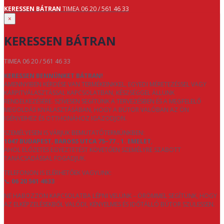
KERESSEN BÁTRAN
TIMEA 06 20 / 561 46 33
×
KERESSEN BÁTRAN
TIMEA 06 20 / 561 46 33
KERESSEN BENNÜNKET BÁTRAN!
AMENNYIBEN KÉRDÉSE VAN TERMÉKEINKKEL, EGYEDI MÉRETEZÉSSEL VAGY
KÁRPITVÁLASZTÁSSAL KAPCSOLATBAN, KÉSZSÉGGEL ÁLLUNK
RENDELKEZÉSÉRE. SZÍVESEN SEGÍTÜNK A TERVEZÉSBEN ÉS A MEGFELELŐ
MEGOLDÁS KIVÁLASZTÁSÁBAN, HOGY A BÚTOR VALÓBAN AZ ÖN
IGÉNYEIHEZ ÉS OTTHONÁHOZ IGAZODJON.
SZEMÉLYESEN IS VÁRJUK BEMUTATÓTERMÜNKBEN:
1047 BUDAPEST, BAROSS UTCA 75–77., 1. EMELET
,
AHOL ELŐZETES EGYEZTETÉST KÖVETŐEN SZEMÉLYRE SZABOTT
TANÁCSADÁSSAL FOGADJUK.
TELEFONON IS ELÉRHETŐEK VAGYUNK:
📞
06 20 561 4633
NE HABOZZON KAPCSOLATBA LÉPNI VELÜNK – ÖRÖMMEL SEGÍTÜNK, HOGY
AZ ELKÉPZELÉSEKBŐL VALÓDI, KÉNYELMES ÉS IDŐTÁLLÓ BÚTOR SZÜLESSEN.