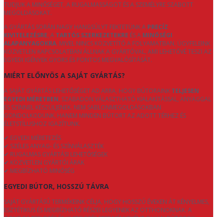
TUDJUK A MINŐSÉGET, A RUGALMASSÁGOT ÉS A SZEMÉLYRE SZABOTT
MEGOLDÁSOKAT.
A GYÁRTÁS SORÁN NAGY HANGSÚLYT FEKTETÜNK A
PRECÍZ
KIVITELEZÉSRE
, A
TARTÓS SZERKEZETEKRE
ÉS A
MINŐSÉGI
ALAPANYAGOKRA
. MIVEL NINCS KÖZVETÍTŐ A FOLYAMATBAN, ÜGYFELEINK
KÖZVETLEN KAPCSOLATBAN ÁLLNAK A GYÁRTÓVAL, AMI LEHETŐVÉ TESZI AZ
EGYEDI IGÉNYEK GYORS ÉS PONTOS MEGVALÓSÍTÁSÁT.
MIÉRT ELŐNYÖS A SAJÁT GYÁRTÁS?
A SAJÁT GYÁRTÁS LEHETŐSÉGET AD ARRA, HOGY BÚTORAINK
TELJESEN
EGYEDI MÉRETBEN
, SZABADON VÁLASZTHATÓ KIALAKÍTÁSSAL, ANYAGGAL
ÉS SZÍNNEL KÉSZÜLJENEK. NEM SABLONMEGOLDÁSOKBAN
GONDOLKODUNK, HANEM MINDEN BÚTORT AZ ADOTT TÉRHEZ ÉS
ÉLETSTÍLUSHOZ IGAZÍTUNK.
✔ EGYEDI MÉRETEZÉS
✔ SZÉLES ANYAG- ÉS SZÍNVÁLASZTÉK
✔ RUGALMAS GYÁRTÁSI LEHETŐSÉGEK
✔ KÖZVETLEN GYÁRTÓI ÁRAK
✔ MEGBÍZHATÓ MINŐSÉG
EGYEDI BÚTOR, HOSSZÚ TÁVRA
SAJÁT GYÁRTÁSÚ TERMÉKEINK CÉLJA, HOGY HOSSZÚ ÉVEKEN ÁT KÉNYELMES,
ESZTÉTIKUS ÉS MEGBÍZHATÓ RÉSZEI LEGYENEK AZ OTTHONOKNAK. A