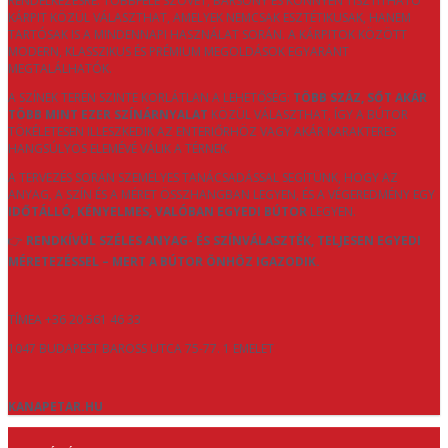
RENDELKEZÉSRE. TÖBBFÉLE SZÖVET, BÁRSONY ÉS KÖNNYEN TISZTÍTHATÓ
KÁRPIT KÖZÜL VÁLASZTHAT, AMELYEK NEMCSAK ESZTÉTIKUSAK, HANEM
TARTÓSAK IS A MINDENNAPI HASZNÁLAT SORÁN. A KÁRPITOK KÖZÖTT
MODERN, KLASSZIKUS ÉS PRÉMIUM MEGOLDÁSOK EGYARÁNT
MEGTALÁLHATÓK.
A SZÍNEK TERÉN SZINTE KORLÁTLAN A LEHETŐSÉG:
TÖBB SZÁZ, SŐT AKÁR
TÖBB MINT EZER SZÍNÁRNYALAT
KÖZÜL VÁLASZTHAT, ÍGY A BÚTOR
TÖKÉLETESEN ILLESZKEDIK AZ ENTERIŐRHÖZ VAGY AKÁR KARAKTERES
HANGSÚLYOS ELEMÉVÉ VÁLIK A TÉRNEK.
A TERVEZÉS SORÁN SZEMÉLYES TANÁCSADÁSSAL SEGÍTÜNK, HOGY AZ
ANYAG, A SZÍN ÉS A MÉRET ÖSSZHANGBAN LEGYEN, ÉS A VÉGEREDMÉNY EGY
IDŐTÁLLÓ, KÉNYELMES, VALÓBAN EGYEDI BÚTOR
LEGYEN.
👉
RENDKÍVÜL SZÉLES ANYAG- ÉS SZÍNVÁLASZTÉK, TELJESEN EGYEDI
MÉRETEZÉSSEL – MERT A BÚTOR ÖNHÖZ IGAZODIK.
TÍMEA +36 20 561 46 33
1047 BUDAPEST BAROSS UTCA 75-77. 1 EMELET
KANAPETAR.HU