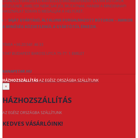
GONDOS TERVEZÉS ÉS KIVITELEZÉS EREDMÉNYEKÉNT OLYAN BÚTOROK
KÉSZÜLNEK, AMELYEK NEMCSAK JÓL MUTATNAK, HANEM A MINDENNAPI
HASZNÁLAT SORÁN IS MEGÁLLJÁK A HELYÜKET.
👉
SAJÁT GYÁRTÁSÚ, ÁLTALUNK FORGALMAZOTT BÚTOROK – AMIKOR
A MINŐSÉG KÖZVETLENÜL A GYÁRTÓTÓL ÉRKEZIK.
TÍMEA +36 20 561 46 33
1047 BUDAPEST BAROSS UTCA 75-77. 1 EMELET
KANAPETAR.HU
HÁZHOZSZÁLLÍTÁS
AZ EGÉSZ ORSZÁGBA SZÁLLÍTUNK
×
HÁZHOZSZÁLLÍTÁS
AZ EGÉSZ ORSZÁGBA SZÁLLÍTUNK
KEDVES VÁSÁRLÓINK!