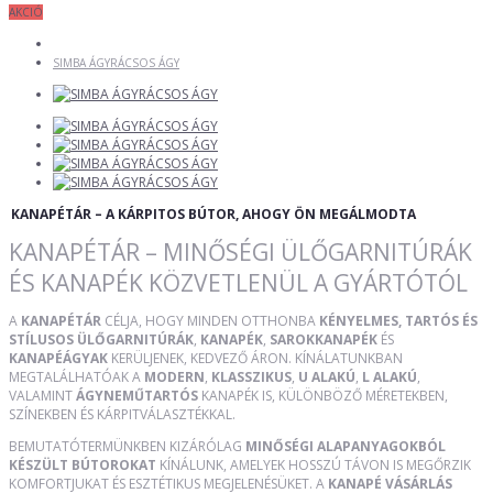
AKCIÓ
SIMBA ÁGYRÁCSOS ÁGY
KANAPÉTÁR – A KÁRPITOS BÚTOR, AHOGY ÖN MEGÁLMODTA
KANAPÉTÁR – MINŐSÉGI ÜLŐGARNITÚRÁK
ÉS KANAPÉK KÖZVETLENÜL A GYÁRTÓTÓL
A
KANAPÉTÁR
CÉLJA, HOGY MINDEN OTTHONBA
KÉNYELMES, TARTÓS ÉS
STÍLUSOS ÜLŐGARNITÚRÁK
,
KANAPÉK
,
SAROKKANAPÉK
ÉS
KANAPÉÁGYAK
KERÜLJENEK, KEDVEZŐ ÁRON. KÍNÁLATUNKBAN
MEGTALÁLHATÓAK A
MODERN
,
KLASSZIKUS
,
U ALAKÚ
,
L ALAKÚ
,
VALAMINT
ÁGYNEMŰTARTÓS
KANAPÉK IS, KÜLÖNBÖZŐ MÉRETEKBEN,
SZÍNEKBEN ÉS KÁRPITVÁLASZTÉKKAL.
BEMUTATÓTERMÜNKBEN KIZÁRÓLAG
MINŐSÉGI ALAPANYAGOKBÓL
KÉSZÜLT BÚTOROKAT
KÍNÁLUNK, AMELYEK HOSSZÚ TÁVON IS MEGŐRZIK
KOMFORTJUKAT ÉS ESZTÉTIKUS MEGJELENÉSÜKET. A
KANAPÉ VÁSÁRLÁS