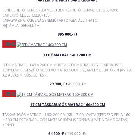
ARTEMIS II. NAGY SAROKKANAPÉ
RENDELHETŐ:IGENEGYEDI MÉRETBEN KÉRHETŐ:IGENMÉRETE:285×200
CMFEKVŐFELÜLETE:220×155
CMÁGYAZHATÓ:IGENÁGYNEMŰTARTÓ:IGEN ÁLLÍTHATÓ
FEJTÁMLA:IGENÁLLÍTH..
895 000,-Ft
-40%
FEDŐMATRAC 140X200 CM
FEDŐMATRAC – 140 × 200 CM MÉRETA FEDŐMATRAC EGY PRAKTIKUS ÉS
KÉNYELMI KIEGÉSZÍTŐ MEGLÉVŐ MATRACODHOZ, AMELY JELENTŐSEN JAVÍTJA
AZ ALVÁS MINŐSÉGÉT ÉS K..
29 900,-Ft
49 900,-Ft
-45%
17 CM TÁSKARUGÓS MATRAC 160×200 CM
TÁSKARUGÓS MATRAC – 160×200 CM (KB. 17 CM VASTAG)FEDEZD FEL A 160
× 200 CM-ES TÁSKARUGÓS MATRAC IDEÁLIS EGYENSÚLYÁT A TÁMOGATÁS,
KÉNYEL..
64 900,-Ft
119 000,-Ft