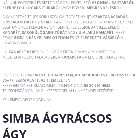
NÁLUNK EGYSZERŰ ÉS BIZTONSÁGOS, LEGYEN SZÓ
AZONNAL RAKTÁRRÓL
ELÉRHETŐ ÜLŐGARNITÚRÁRÓL
VAGY
EGYEDI MEGRENDELÉSRŐL
.
A KANAPÉTÁR TELJES KÖRŰ SZOLGÁLTATÁST NYÚJT:
SZAKTANÁCSADÁS
,
ORSZÁGOS HÁZHOZ SZÁLLÍTÁS
, PONTOS ÉS MEGBÍZHATÓ KIVITELEZÉSSEL.
SEGÍTÜNK MEGTALÁLNI AZ ÖN IGÉNYEIHEZ LEGJOBBAN ILLESZKEDŐ
KANAPÉT
,
SAROKÜLŐGARNITÚRÁT
VAGY
U-ALAKÚ KANAPÉT
, MERT
SZÁMUNKRA A
KÉNYELMES OTTHON
ÉS AZ
ELÉGEDETT VÁSÁRLÓ
A
LEGFONTOSABB.
HA
KANAPÉT KERES
, AHOL AZ ÁR-ÉRTÉK ARÁNY, A MINŐSÉG ÉS A
MEGBÍZHATÓSÁG TALÁLKOZIK, A
KANAPÉTÁR
A LEGJOBB VÁLASZTÁS.
SZERETETTEL VÁRJUK ÖNT
BUDAPESTEN, A 1047 BUDAPEST, BAROSS UTCA
75–77. SZÁM ALATT, AZ 1. EMELETEN
.
KERESSEN MINKET BIZALOMMAL TELEFONON A
06 20 561 4633
TELEFONSZÁMON, AHOL KÉSZSÉGGEL ÁLLUNK RENDELKEZÉSÉRE.
KELLEMES NAPOT KÍVÁNUNK!
SIMBA ÁGYRÁCSOS
ÁGY