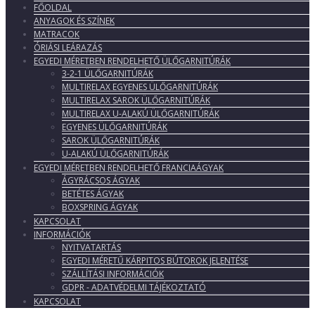
FŐOLDAL
ANYAGOK ÉS SZÍNEK
MATRACOK
ÓRIÁSI LEÁRAZÁS
EGYEDI MÉRETBEN RENDELHETŐ ÜLŐGARNITÚRÁK
3-2-1 ÜLŐGARNITÚRÁK
MULTIRELAX EGYENES ÜLŐGARNITÚRÁK
MULTIRELAX SAROK ÜLŐGARNITÚRÁK
MULTIRELAX U-ALAKÚ ÜLŐGARNITÚRÁK
EGYENES ÜLŐGARNITÚRÁK
SAROK ÜLŐGARNITÚRÁK
U-ALAKÚ ÜLŐGARNITÚRÁK
EGYEDI MÉRETBEN RENDELHETŐ FRANCIAÁGYAK
ÁGYRÁCSOS ÁGYAK
BETÉTES ÁGYAK
BOXSPRING ÁGYAK
KAPCSOLAT
INFORMÁCIÓK
NYITVATARTÁS
EGYEDI MÉRETŰ KÁRPITOS BÚTOROK JELENTÉSE
SZÁLLÍTÁSI INFORMÁCIÓK
GDPR - ADATVÉDELMI TÁJÉKOZTATÓ
KAPCSOLAT