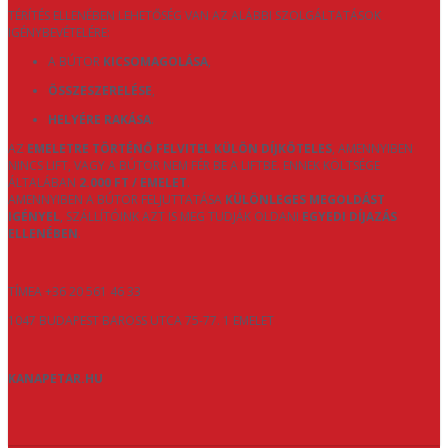
TÉRÍTÉS ELLENÉBEN LEHETŐSÉG VAN AZ ALÁBBI SZOLGÁLTATÁSOK
IGÉNYBEVÉTELÉRE:
A BÚTOR
KICSOMAGOLÁSA
,
ÖSSZESZERELÉSE
,
HELYÉRE RAKÁSA
.
AZ
EMELETRE TÖRTÉNŐ FELVITEL KÜLÖN DÍJKÖTELES
, AMENNYIBEN
NINCS LIFT, VAGY A BÚTOR NEM FÉR BE A LIFTBE. ENNEK KÖLTSÉGE
ÁLTALÁBAN
2.000 FT / EMELET
.
AMENNYIBEN A BÚTOR FELJUTTATÁSA
KÜLÖNLEGES MEGOLDÁST
IGÉNYEL
, SZÁLLÍTÓINK AZT IS MEG TUDJÁK OLDANI
EGYEDI DÍJAZÁS
ELLENÉBEN
.
TÍMEA +36 20 561 46 33
1047 BUDAPEST BAROSS UTCA 75-77. 1 EMELET
KANAPETAR.HU