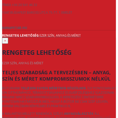
TÍMEA +36 20 561 46 33
1047 BUDAPEST BAROSS UTCA 75-77. 1 EMELET
KANAPETAR.HU
RENGETEG LEHETŐSÉG
EZER SZÍN, ANYAG ÉS MÉRET
×
RENGETEG LEHETŐSÉG
EZER SZÍN, ANYAG ÉS MÉRET
TELJES SZABADSÁG A TERVEZÉSBEN – ANYAG,
SZÍN ÉS MÉRET KOMPROMISSZUMOK NÉLKÜL
BÚTORAINK
TELJESEN EGYEDI MÉRETBEN KÉSZÜLNEK
, ÍGY PONTOSAN AZ
ÖN OTTHONÁHOZ, TÉRADOTTSÁGAIHOZ ÉS ELKÉPZELÉSEIHEZ IGAZODNAK.
NÁLUNK NINCS SZABVÁNYMEGOLDÁS: A MÉRETEZÉST CENTIMÉTERRE
PONTOSAN HATÁROZZUK MEG, HOGY A BÚTOR NE CSAK SZÉP LEGYEN,
HANEM VALÓBAN KÉNYELMES ÉS PRAKTIKUS IS.
A KIALAKÍTÁS MELLETT RENDKÍVÜL SZÉLES
ANYAGVÁLASZTÉK
ÁLL