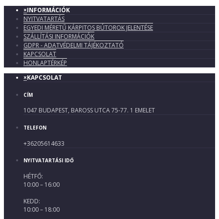
×
INFORMÁCIÓK
NYITVATARTÁS
EGYEDI MÉRETŰ KÁRPITOS BÚTOROK JELENTÉSE
SZÁLLÍTÁSI INFORMÁCIÓK
GDPR - ADATVÉDELMI TÁJÉKOZTATÓ
KAPCSOLAT
HONLAPTÉRKÉP
×
KAPCSOLAT
CÍM
1047 BUDAPEST, BAROSS UTCA 75-77. 1 EMELET
TELEFON
+36205614633
NYITVATARTÁSI IDŐ
HÉTFŐ:
10:00 – 16:00
KEDD:
10:00 – 18:00