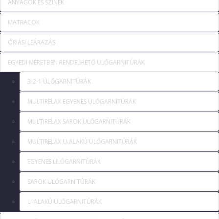
ANYAGOK ÉS SZÍNEK
MATRACOK
ÓRIÁSI LEÁRAZÁS
EGYEDI MÉRETBEN RENDELHETŐ ÜLŐGARNITÚRÁK
3-2-1 ÜLŐGARNITÚRÁK
MULTIRELAX EGYENES ÜLŐGARNITÚRÁK
MULTIRELAX SAROK ÜLŐGARNITÚRÁK
MULTIRELAX U-ALAKÚ ÜLŐGARNITÚRÁK
EGYENES ÜLŐGARNITÚRÁK
SAROK ÜLŐGARNITÚRÁK
U-ALAKÚ ÜLŐGARNITÚRÁK