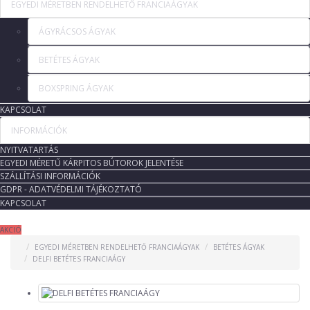
EGYEDI MÉRETBEN RENDELHETŐ FRANCIAÁGYAK
ÁGYRÁCSOS ÁGYAK
BETÉTES ÁGYAK
BOXSPRING ÁGYAK
KAPCSOLAT
INFORMÁCIÓK
NYITVATARTÁS
EGYEDI MÉRETŰ KÁRPITOS BÚTOROK JELENTÉSE
SZÁLLÍTÁSI INFORMÁCIÓK
GDPR - ADATVÉDELMI TÁJÉKOZTATÓ
KAPCSOLAT
AKCIÓ
EGYEDI MÉRETBEN RENDELHETŐ FRANCIAÁGYAK
BETÉTES ÁGYAK
DELFI BETÉTES FRANCIAÁGY