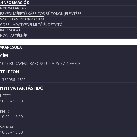
×
INFORMÁCIÓK
NYITVATARTÁS
EGYEDI MÉRETŰ KÁRPITOS BÚTOROK JELENTÉSE
SZÁLLÍTÁSI INFORMÁCIÓK
GDPR - ADATVÉDELMI TÁJÉKOZTATÓ
KAPCSOLAT
HONLAPTÉRKÉP
×
KAPCSOLAT
CÍM
1047 BUDAPEST, BAROSS UTCA 75-77. 1 EMELET
TELEFON
+36205614633
NYITVATARTÁSI IDŐ
HÉTFŐ:
10:00 – 16:00
KEDD:
10:00 – 18:00
SZERDA:
10:00 – 18:00