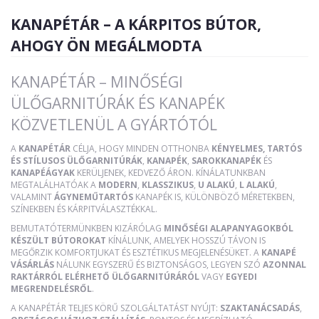
KANAPÉTÁR – A KÁRPITOS BÚTOR,
AHOGY ÖN MEGÁLMODTA
KANAPÉTÁR – MINŐSÉGI
ÜLŐGARNITÚRÁK ÉS KANAPÉK
KÖZVETLENÜL A GYÁRTÓTÓL
A
KANAPÉTÁR
CÉLJA, HOGY MINDEN OTTHONBA
KÉNYELMES, TARTÓS
ÉS STÍLUSOS ÜLŐGARNITÚRÁK
,
KANAPÉK
,
SAROKKANAPÉK
ÉS
KANAPÉÁGYAK
KERÜLJENEK, KEDVEZŐ ÁRON. KÍNÁLATUNKBAN
MEGTALÁLHATÓAK A
MODERN
,
KLASSZIKUS
,
U ALAKÚ
,
L ALAKÚ
,
VALAMINT
ÁGYNEMŰTARTÓS
KANAPÉK IS, KÜLÖNBÖZŐ MÉRETEKBEN,
SZÍNEKBEN ÉS KÁRPITVÁLASZTÉKKAL.
BEMUTATÓTERMÜNKBEN KIZÁRÓLAG
MINŐSÉGI ALAPANYAGOKBÓL
KÉSZÜLT BÚTOROKAT
KÍNÁLUNK, AMELYEK HOSSZÚ TÁVON IS
MEGŐRZIK KOMFORTJUKAT ÉS ESZTÉTIKUS MEGJELENÉSÜKET. A
KANAPÉ
VÁSÁRLÁS
NÁLUNK EGYSZERŰ ÉS BIZTONSÁGOS, LEGYEN SZÓ
AZONNAL
RAKTÁRRÓL ELÉRHETŐ ÜLŐGARNITÚRÁRÓL
VAGY
EGYEDI
MEGRENDELÉSRŐL
.
A KANAPÉTÁR TELJES KÖRŰ SZOLGÁLTATÁST NYÚJT:
SZAKTANÁCSADÁS
,