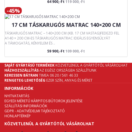
64 900,-Ft
119 000,-Ft
-45%
17 CM TÁSKARUGÓS MATRAC 140×200 CM
TÁSKARUGÓS MATRAC – 140×200 CM (KB. 17 CM VASTAG)FEDEZD FEL
A140 × 200 CM-ES TÁSKARUGÓS MATRAC IDEÁLIS EGYENSÚLYÁT
A TÁMOGATÁS, KÉNYELEM ÉS ..
59 900,-Ft
109 000,-Ft
SAJÁT GYÁRTÁSÚ TERMÉKEK
KÖZVETLENÜL A GYÁRTÓTÓL VÁSÁROLHAT
HÁZHOZSZÁLLÍTÁS
AZ EGÉSZ ORSZÁGBA SZÁLLÍTUNK
KERESSEN BÁTRAN
TIMEA 06 20 / 561 46 33
RENGETEG LEHETŐSÉG
EZER SZÍN, ANYAG ÉS MÉRET
INFORMÁCIÓK
NYITVATARTÁS
EGYEDI MÉRETŰ KÁRPITOS BÚTOROK JELENTÉSE
SZÁLLÍTÁSI INFORMÁCIÓK
GDPR - ADATVÉDELMI TÁJÉKOZTATÓ
HONLAPTÉRKÉP
KÖZVETLENÜL A GYÁRTÓTÓL VÁSÁROLHAT