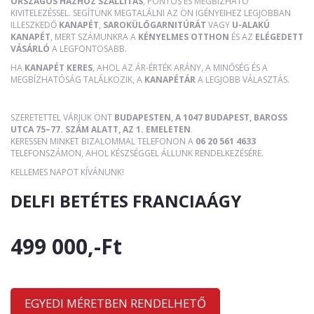
ORSZÁGOS HÁZHOZ SZÁLLÍTÁS
, PONTOS ÉS MEGBÍZHATÓ
KIVITELEZÉSSEL. SEGÍTÜNK MEGTALÁLNI AZ ÖN IGÉNYEIHEZ LEGJOBBAN
ILLESZKEDŐ
KANAPÉT
,
SAROKÜLŐGARNITÚRÁT
VAGY
U-ALAKÚ
KANAPÉT
, MERT SZÁMUNKRA A
KÉNYELMES OTTHON
ÉS AZ
ELÉGEDETT
VÁSÁRLÓ
A LEGFONTOSABB.
HA
KANAPÉT KERES
, AHOL AZ ÁR-ÉRTÉK ARÁNY, A MINŐSÉG ÉS A
MEGBÍZHATÓSÁG TALÁLKOZIK, A
KANAPÉTÁR
A LEGJOBB VÁLASZTÁS.
SZERETETTEL VÁRJUK ÖNT
BUDAPESTEN, A 1047 BUDAPEST, BAROSS
UTCA 75–77. SZÁM ALATT, AZ 1. EMELETEN
.
KERESSEN MINKET BIZALOMMAL TELEFONON A
06 20 561 4633
TELEFONSZÁMON, AHOL KÉSZSÉGGEL ÁLLUNK RENDELKEZÉSÉRE.
KELLEMES NAPOT KÍVÁNUNK!
DELFI BETÉTES FRANCIAÁGY
499 000,-Ft
EGYEDI MÉRETBEN RENDELHETŐ