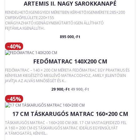
ARTEMIS II. NAGY SAROKKANAPÉ
RENDELHETŐ:IGENEGYEDI MÉRETBEN KÉRHETŐ:IGENMÉRETE:285×200
CMFEKVŐFELÜLETE:220×155
CMÁGYAZHATÓ:IGENÁGYNEMŰTARTÓ:IGEN ÁLLÍTHATÓ
FEJTÁMLA:IGENÁLLÍTH..
895 000,-Ft
-40%
FEDŐMATRAC 140X200 CM
FEDŐMATRAC – 140 × 200 CM MÉRETA FEDŐMATRAC EGY PRAKTIKUS ÉS
KÉNYELMI KIEGÉSZÍTŐ MEGLÉVŐ MATRACODHOZ, AMELY JELENTŐSEN
JAVÍTJA AZ ALVÁS MINŐSÉGÉT ÉS K..
29 900,-Ft
49 900,-Ft
-45%
17 CM TÁSKARUGÓS MATRAC 160×200 CM
TÁSKARUGÓS MATRAC – 160×200 CM (KB. 17 CM VASTAG)FEDEZD FEL
A 160 × 200 CM-ES TÁSKARUGÓS MATRAC IDEÁLIS EGYENSÚLYÁT
A TÁMOGATÁS, KÉNYEL..