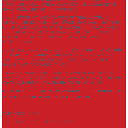
PONTOSAN HATÁROZZUK MEG, HOGY A BÚTOR NE CSAK SZÉP LEGYEN,
HANEM VALÓBAN KÉNYELMES ÉS PRAKTIKUS IS.
A KIALAKÍTÁS MELLETT RENDKÍVÜL SZÉLES
ANYAGVÁLASZTÉK
ÁLL
RENDELKEZÉSRE. TÖBBFÉLE SZÖVET, BÁRSONY ÉS KÖNNYEN TISZTÍTHATÓ
KÁRPIT KÖZÜL VÁLASZTHAT, AMELYEK NEMCSAK ESZTÉTIKUSAK, HANEM
TARTÓSAK IS A MINDENNAPI HASZNÁLAT SORÁN. A KÁRPITOK KÖZÖTT
MODERN, KLASSZIKUS ÉS PRÉMIUM MEGOLDÁSOK EGYARÁNT
MEGTALÁLHATÓK.
A SZÍNEK TERÉN SZINTE KORLÁTLAN A LEHETŐSÉG:
TÖBB SZÁZ, SŐT AKÁR
TÖBB MINT EZER SZÍNÁRNYALAT
KÖZÜL VÁLASZTHAT, ÍGY A BÚTOR
TÖKÉLETESEN ILLESZKEDIK AZ ENTERIŐRHÖZ VAGY AKÁR KARAKTERES
HANGSÚLYOS ELEMÉVÉ VÁLIK A TÉRNEK.
A TERVEZÉS SORÁN SZEMÉLYES TANÁCSADÁSSAL SEGÍTÜNK, HOGY AZ
ANYAG, A SZÍN ÉS A MÉRET ÖSSZHANGBAN LEGYEN, ÉS A VÉGEREDMÉNY EGY
IDŐTÁLLÓ, KÉNYELMES, VALÓBAN EGYEDI BÚTOR
LEGYEN.
👉
RENDKÍVÜL SZÉLES ANYAG- ÉS SZÍNVÁLASZTÉK, TELJESEN EGYEDI
MÉRETEZÉSSEL – MERT A BÚTOR ÖNHÖZ IGAZODIK.
TÍMEA +36 20 561 46 33
1047 BUDAPEST BAROSS UTCA 75-77. 1 EMELET