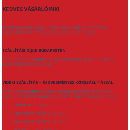
KEDVES VÁSÁRLÓINK!
ORSZÁGOS HÁZHOZSZÁLLÍTÁST VÁLLALUNK
, HOGY BÚTORAI
KÉNYELMESEN ÉS BIZTONSÁGOSAN JUSSANAK EL ÖNHÖZ.
SZÁLLÍTÁSI DÍJAK BUDAPESTEN
A SZÁLLÍTÁS DÍJA
16.000 FT–30.000 FT KÖZÖTT
ALAKUL, A KERÜLET
ELHELYEZKEDÉSÉTŐL FÜGGŐEN.
VIDÉKI SZÁLLÍTÁS – KEDVEZMÉNYES KÖRSZÁLLÍTÁSSAL
VIDÉKRE
KEDVEZMÉNYES ÁRON, KÖRSZÁLLÍTÁSSAL
SZÁLLÍTUNK
(KISZÁLLÍTÁSI IDŐ:
2–10 NAP
), AZ ÜZLETTŐL MÉRT TÁVOLSÁG ALAPJÁN:
100 KM-IG:
32.000 FT
100–199 KM KÖZÖTT:
39.000 FT
200–249 KM KÖZÖTT:
43.000 FT