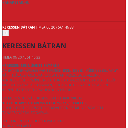
KANAPETAR.HU
KERESSEN BÁTRAN
TIMEA 06 20 / 561 46 33
×
KERESSEN BÁTRAN
TIMEA 06 20 / 561 46 33
KERESSEN BENNÜNKET BÁTRAN!
AMENNYIBEN KÉRDÉSE VAN TERMÉKEINKKEL, EGYEDI MÉRETEZÉSSEL VAGY
KÁRPITVÁLASZTÁSSAL KAPCSOLATBAN, KÉSZSÉGGEL ÁLLUNK
RENDELKEZÉSÉRE. SZÍVESEN SEGÍTÜNK A TERVEZÉSBEN ÉS A MEGFELELŐ
MEGOLDÁS KIVÁLASZTÁSÁBAN, HOGY A BÚTOR VALÓBAN AZ ÖN
IGÉNYEIHEZ ÉS OTTHONÁHOZ IGAZODJON.
SZEMÉLYESEN IS VÁRJUK BEMUTATÓTERMÜNKBEN:
1047 BUDAPEST, BAROSS UTCA 75–77., 1. EMELET
,
AHOL ELŐZETES EGYEZTETÉST KÖVETŐEN SZEMÉLYRE SZABOTT
TANÁCSADÁSSAL FOGADJUK.
TELEFONON IS ELÉRHETŐEK VAGYUNK:
📞
06 20 561 4633