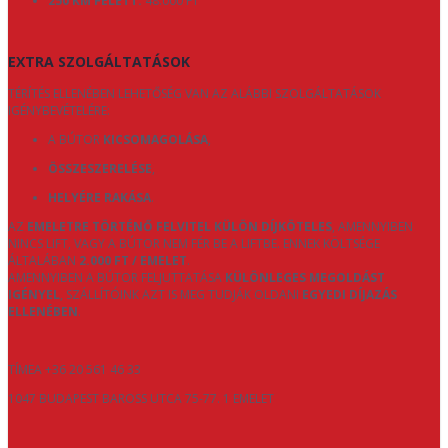
250 KM FELETT:
48.000 FT
EXTRA SZOLGÁLTATÁSOK
TÉRÍTÉS ELLENÉBEN LEHETŐSÉG VAN AZ ALÁBBI SZOLGÁLTATÁSOK
IGÉNYBEVÉTELÉRE:
A BÚTOR
KICSOMAGOLÁSA
,
ÖSSZESZERELÉSE
,
HELYÉRE RAKÁSA
.
AZ
EMELETRE TÖRTÉNŐ FELVITEL KÜLÖN DÍJKÖTELES
, AMENNYIBEN
NINCS LIFT, VAGY A BÚTOR NEM FÉR BE A LIFTBE. ENNEK KÖLTSÉGE
ÁLTALÁBAN
2.000 FT / EMELET
.
AMENNYIBEN A BÚTOR FELJUTTATÁSA
KÜLÖNLEGES MEGOLDÁST
IGÉNYEL
, SZÁLLÍTÓINK AZT IS MEG TUDJÁK OLDANI
EGYEDI DÍJAZÁS
ELLENÉBEN
.
TÍMEA +36 20 561 46 33
1047 BUDAPEST BAROSS UTCA 75-77. 1 EMELET