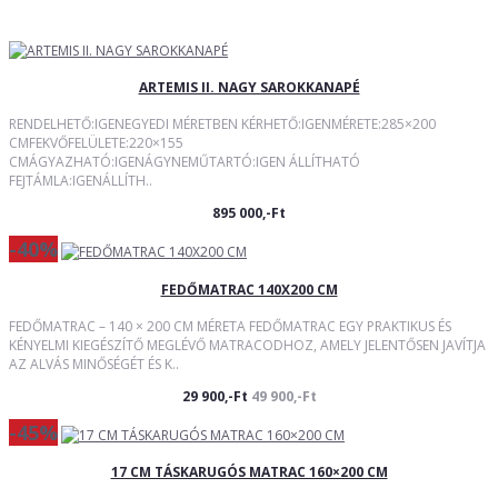
ARTEMIS II. NAGY SAROKKANAPÉ
RENDELHETŐ:IGENEGYEDI MÉRETBEN KÉRHETŐ:IGENMÉRETE:285×200
CMFEKVŐFELÜLETE:220×155
CMÁGYAZHATÓ:IGENÁGYNEMŰTARTÓ:IGEN ÁLLÍTHATÓ
FEJTÁMLA:IGENÁLLÍTH..
895 000,-Ft
-40%
FEDŐMATRAC 140X200 CM
FEDŐMATRAC – 140 × 200 CM MÉRETA FEDŐMATRAC EGY PRAKTIKUS ÉS
KÉNYELMI KIEGÉSZÍTŐ MEGLÉVŐ MATRACODHOZ, AMELY JELENTŐSEN JAVÍTJA
AZ ALVÁS MINŐSÉGÉT ÉS K..
29 900,-Ft
49 900,-Ft
-45%
17 CM TÁSKARUGÓS MATRAC 160×200 CM