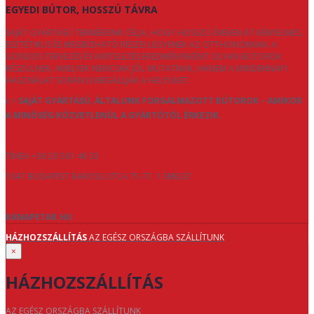
EGYEDI BÚTOR, HOSSZÚ TÁVRA
SAJÁT GYÁRTÁSÚ TERMÉKEINK CÉLJA, HOGY HOSSZÚ ÉVEKEN ÁT KÉNYELMES,
ESZTÉTIKUS ÉS MEGBÍZHATÓ RÉSZEI LEGYENEK AZ OTTHONOKNAK. A
GONDOS TERVEZÉS ÉS KIVITELEZÉS EREDMÉNYEKÉNT OLYAN BÚTOROK
KÉSZÜLNEK, AMELYEK NEMCSAK JÓL MUTATNAK, HANEM A MINDENNAPI
HASZNÁLAT SORÁN IS MEGÁLLJÁK A HELYÜKET.
👉
SAJÁT GYÁRTÁSÚ, ÁLTALUNK FORGALMAZOTT BÚTOROK – AMIKOR
A MINŐSÉG KÖZVETLENÜL A GYÁRTÓTÓL ÉRKEZIK.
TÍMEA +36 20 561 46 33
1047 BUDAPEST BAROSS UTCA 75-77. 1 EMELET
KANAPETAR.HU
HÁZHOZSZÁLLÍTÁS
AZ EGÉSZ ORSZÁGBA SZÁLLÍTUNK
×
HÁZHOZSZÁLLÍTÁS
AZ EGÉSZ ORSZÁGBA SZÁLLÍTUNK