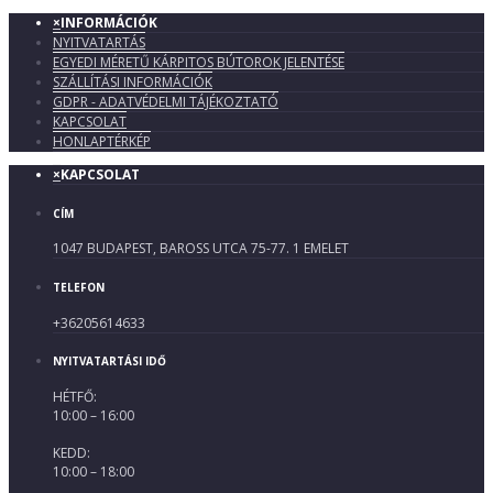
×
INFORMÁCIÓK
NYITVATARTÁS
EGYEDI MÉRETŰ KÁRPITOS BÚTOROK JELENTÉSE
SZÁLLÍTÁSI INFORMÁCIÓK
GDPR - ADATVÉDELMI TÁJÉKOZTATÓ
KAPCSOLAT
HONLAPTÉRKÉP
×
KAPCSOLAT
CÍM
1047 BUDAPEST, BAROSS UTCA 75-77. 1 EMELET
TELEFON
+36205614633
NYITVATARTÁSI IDŐ
HÉTFŐ:
10:00 – 16:00
KEDD:
10:00 – 18:00