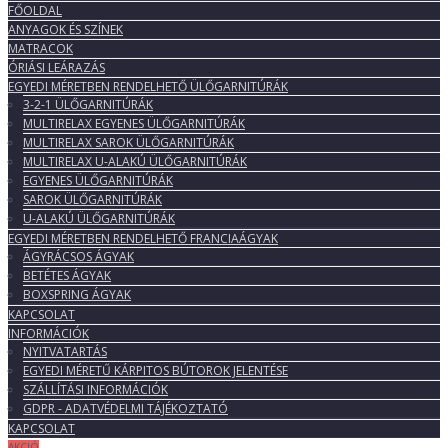
FŐOLDAL
ANYAGOK ÉS SZÍNEK
MATRACOK
ÓRIÁSI LEÁRAZÁS
EGYEDI MÉRETBEN RENDELHETŐ ÜLŐGARNITÚRÁK
3-2-1 ÜLŐGARNITÚRÁK
MULTIRELAX EGYENES ÜLŐGARNITÚRÁK
MULTIRELAX SAROK ÜLŐGARNITÚRÁK
MULTIRELAX U-ALAKÚ ÜLŐGARNITÚRÁK
EGYENES ÜLŐGARNITÚRÁK
SAROK ÜLŐGARNITÚRÁK
U-ALAKÚ ÜLŐGARNITÚRÁK
EGYEDI MÉRETBEN RENDELHETŐ FRANCIAÁGYAK
ÁGYRÁCSOS ÁGYAK
BETÉTES ÁGYAK
BOXSPRING ÁGYAK
KAPCSOLAT
INFORMÁCIÓK
NYITVATARTÁS
EGYEDI MÉRETŰ KÁRPITOS BÚTOROK JELENTÉSE
SZÁLLÍTÁSI INFORMÁCIÓK
GDPR - ADATVÉDELMI TÁJÉKOZTATÓ
KAPCSOLAT
AKCIÓ