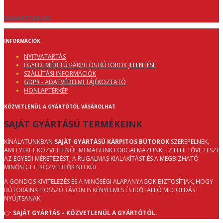
KANAPETAR.HU
INFORMÁCIÓK
NYITVATARTÁS
EGYEDI MÉRETŰ KÁRPITOS BÚTOROK JELENTÉSE
SZÁLLÍTÁSI INFORMÁCIÓK
GDPR - ADATVÉDELMI TÁJÉKOZTATÓ
HONLAPTÉRKÉP
KÖZVETLENÜL A GYÁRTÓTÓL VÁSÁROLHAT
SAJÁT GYÁRTÁSÚ TERMÉKEINK
KÍNÁLATUNKBAN
SAJÁT GYÁRTÁSÚ KÁRPITOS BÚTOROK
SZEREPELNEK,
AMELYEKET KÖZVETLENÜL MI MAGUNK FORGALMAZUNK. EZ LEHETŐVÉ TESZI
AZ EGYEDI MÉRETEZÉST, A RUGALMAS KIALAKÍTÁST ÉS A MEGBÍZHATÓ
MINŐSÉGET, KÖZVETÍTŐK NÉLKÜL.
A GONDOS KIVITELEZÉS ÉS A MINŐSÉGI ALAPANYAGOK BIZTOSÍTJÁK, HOGY
BÚTORAINK HOSSZÚ TÁVON IS KÉNYELMES ÉS IDŐTÁLLÓ MEGOLDÁST
NYÚJTSANAK.
👉
SAJÁT GYÁRTÁS – KÖZVETLENÜL A GYÁRTÓTÓL.