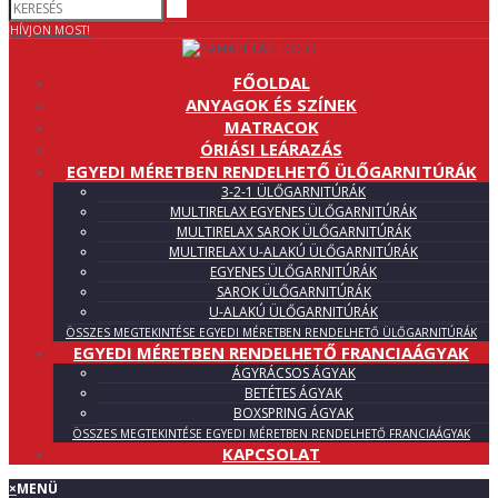
HÍVJON MOST!
FŐOLDAL
ANYAGOK ÉS SZÍNEK
MATRACOK
ÓRIÁSI LEÁRAZÁS
EGYEDI MÉRETBEN RENDELHETŐ ÜLŐGARNITÚRÁK
3-2-1 ÜLŐGARNITÚRÁK
MULTIRELAX EGYENES ÜLŐGARNITÚRÁK
MULTIRELAX SAROK ÜLŐGARNITÚRÁK
MULTIRELAX U-ALAKÚ ÜLŐGARNITÚRÁK
EGYENES ÜLŐGARNITÚRÁK
SAROK ÜLŐGARNITÚRÁK
U-ALAKÚ ÜLŐGARNITÚRÁK
ÖSSZES MEGTEKINTÉSE EGYEDI MÉRETBEN RENDELHETŐ ÜLŐGARNITÚRÁK
EGYEDI MÉRETBEN RENDELHETŐ FRANCIAÁGYAK
ÁGYRÁCSOS ÁGYAK
BETÉTES ÁGYAK
BOXSPRING ÁGYAK
ÖSSZES MEGTEKINTÉSE EGYEDI MÉRETBEN RENDELHETŐ FRANCIAÁGYAK
KAPCSOLAT
×
MENÜ