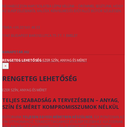
NE HABOZZON KAPCSOLATBA LÉPNI VELÜNK – ÖRÖMMEL SEGÍTÜNK, HOGY
AZ ELKÉPZELÉSEKBŐL VALÓDI, KÉNYELMES ÉS IDŐTÁLLÓ BÚTOR SZÜLESSEN.
TÍMEA +36 20 561 46 33
1047 BUDAPEST BAROSS UTCA 75-77. 1 EMELET
KANAPETAR.HU
RENGETEG LEHETŐSÉG
EZER SZÍN, ANYAG ÉS MÉRET
×
RENGETEG LEHETŐSÉG
EZER SZÍN, ANYAG ÉS MÉRET
TELJES SZABADSÁG A TERVEZÉSBEN – ANYAG,
SZÍN ÉS MÉRET KOMPROMISSZUMOK NÉLKÜL
BÚTORAINK
TELJESEN EGYEDI MÉRETBEN KÉSZÜLNEK
, ÍGY PONTOSAN AZ
ÖN OTTHONÁHOZ, TÉRADOTTSÁGAIHOZ ÉS ELKÉPZELÉSEIHEZ IGAZODNAK.
NÁLUNK NINCS SZABVÁNYMEGOLDÁS: A MÉRETEZÉST CENTIMÉTERRE