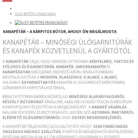
SUZY BETÉTES FRANCIAÁGY
KANAPÉTÁR – A KÁRPITOS BÚTOR, AHOGY ÖN MEGÁLMODTA
KANAPÉTÁR – MINŐSÉGI ÜLŐGARNITÚRÁK
ÉS KANAPÉK KÖZVETLENÜL A GYÁRTÓTÓL
A
KANAPÉTÁR
CÉLJA, HOGY MINDEN OTTHONBA
KÉNYELMES, TARTÓS ÉS
STÍLUSOS ÜLŐGARNITÚRÁK
,
KANAPÉK
,
SAROKKANAPÉK
ÉS
KANAPÉÁGYAK
KERÜLJENEK, KEDVEZŐ ÁRON. KÍNÁLATUNKBAN
MEGTALÁLHATÓAK A
MODERN
,
KLASSZIKUS
,
U ALAKÚ
,
L ALAKÚ
,
VALAMINT
ÁGYNEMŰTARTÓS
KANAPÉK IS, KÜLÖNBÖZŐ MÉRETEKBEN,
SZÍNEKBEN ÉS KÁRPITVÁLASZTÉKKAL.
BEMUTATÓTERMÜNKBEN KIZÁRÓLAG
MINŐSÉGI ALAPANYAGOKBÓL
KÉSZÜLT BÚTOROKAT
KÍNÁLUNK, AMELYEK HOSSZÚ TÁVON IS MEGŐRZIK
KOMFORTJUKAT ÉS ESZTÉTIKUS MEGJELENÉSÜKET. A
KANAPÉ VÁSÁRLÁS
NÁLUNK EGYSZERŰ ÉS BIZTONSÁGOS, LEGYEN SZÓ
AZONNAL RAKTÁRRÓL
ELÉRHETŐ ÜLŐGARNITÚRÁRÓL
VAGY
EGYEDI MEGRENDELÉSRŐL
.
A KANAPÉTÁR TELJES KÖRŰ SZOLGÁLTATÁST NYÚJT:
SZAKTANÁCSADÁS
,
ORSZÁGOS HÁZHOZ SZÁLLÍTÁS
, PONTOS ÉS MEGBÍZHATÓ KIVITELEZÉSSEL.
SEGÍTÜNK MEGTALÁLNI AZ ÖN IGÉNYEIHEZ LEGJOBBAN ILLESZKEDŐ