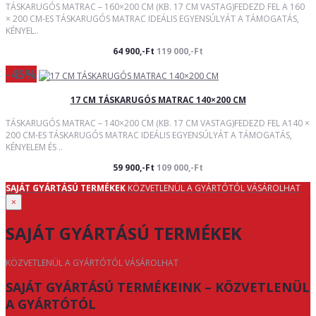
TÁSKARUGÓS MATRAC – 160×200 CM (KB. 17 CM VASTAG)FEDEZD FEL A 160
× 200 CM-ES TÁSKARUGÓS MATRAC IDEÁLIS EGYENSÚLYÁT A TÁMOGATÁS,
KÉNYEL..
64 900,-Ft
119 000,-Ft
-45%
17 CM TÁSKARUGÓS MATRAC 140×200 CM
TÁSKARUGÓS MATRAC – 140×200 CM (KB. 17 CM VASTAG)FEDEZD FEL A140 ×
200 CM-ES TÁSKARUGÓS MATRAC IDEÁLIS EGYENSÚLYÁT A TÁMOGATÁS,
KÉNYELEM ÉS ..
59 900,-Ft
109 000,-Ft
SAJÁT GYÁRTÁSÚ TERMÉKEK
KÖZVETLENÜL A GYÁRTÓTÓL VÁSÁROLHAT
×
SAJÁT GYÁRTÁSÚ TERMÉKEK
KÖZVETLENÜL A GYÁRTÓTÓL VÁSÁROLHAT
SAJÁT GYÁRTÁSÚ TERMÉKEINK – KÖZVETLENÜL
A GYÁRTÓTÓL