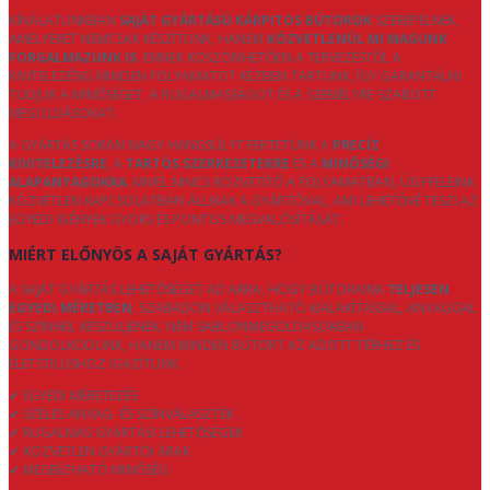
KÍNÁLATUNKBAN
SAJÁT GYÁRTÁSÚ KÁRPITOS BÚTOROK
SZEREPELNEK,
AMELYEKET NEMCSAK KÉSZÍTÜNK, HANEM
KÖZVETLENÜL MI MAGUNK
FORGALMAZUNK IS
. ENNEK KÖSZÖNHETŐEN A TERVEZÉSTŐL A
KIVITELEZÉSIG MINDEN FOLYAMATOT KÉZBEN TARTUNK, ÍGY GARANTÁLNI
TUDJUK A MINŐSÉGET, A RUGALMASSÁGOT ÉS A SZEMÉLYRE SZABOTT
MEGOLDÁSOKAT.
A GYÁRTÁS SORÁN NAGY HANGSÚLYT FEKTETÜNK A
PRECÍZ
KIVITELEZÉSRE
, A
TARTÓS SZERKEZETEKRE
ÉS A
MINŐSÉGI
ALAPANYAGOKRA
. MIVEL NINCS KÖZVETÍTŐ A FOLYAMATBAN, ÜGYFELEINK
KÖZVETLEN KAPCSOLATBAN ÁLLNAK A GYÁRTÓVAL, AMI LEHETŐVÉ TESZI AZ
EGYEDI IGÉNYEK GYORS ÉS PONTOS MEGVALÓSÍTÁSÁT.
MIÉRT ELŐNYÖS A SAJÁT GYÁRTÁS?
A SAJÁT GYÁRTÁS LEHETŐSÉGET AD ARRA, HOGY BÚTORAINK
TELJESEN
EGYEDI MÉRETBEN
, SZABADON VÁLASZTHATÓ KIALAKÍTÁSSAL, ANYAGGAL
ÉS SZÍNNEL KÉSZÜLJENEK. NEM SABLONMEGOLDÁSOKBAN
GONDOLKODUNK, HANEM MINDEN BÚTORT AZ ADOTT TÉRHEZ ÉS
ÉLETSTÍLUSHOZ IGAZÍTUNK.
✔ EGYEDI MÉRETEZÉS
✔ SZÉLES ANYAG- ÉS SZÍNVÁLASZTÉK
✔ RUGALMAS GYÁRTÁSI LEHETŐSÉGEK
✔ KÖZVETLEN GYÁRTÓI ÁRAK
✔ MEGBÍZHATÓ MINŐSÉG