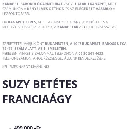
KANAPÉT
,
SAROKÜLŐGARNITÚRÁT
VAGY
U-ALAKÚ KANAPÉT
, MERT
SZÁMUNKRA A
KÉNYELMES OTTHON
ÉS AZ
ELÉGEDETT VÁSÁRLÓ
A
LEGFONTOSABB.
HA
KANAPÉT KERES
, AHOL AZ ÁR-ÉRTÉK ARÁNY, A MINŐSÉG ÉS A
MEGBÍZHATÓSÁG TALÁLKOZIK, A
KANAPÉTÁR
A LEGJOBB VÁLASZTÁS.
SZERETETTEL VÁRJUK ÖNT
BUDAPESTEN, A 1047 BUDAPEST, BAROSS UTCA
75–77. SZÁM ALATT, AZ 1. EMELETEN
.
KERESSEN MINKET BIZALOMMAL TELEFONON A
06 20 561 4633
TELEFONSZÁMON, AHOL KÉSZSÉGGEL ÁLLUNK RENDELKEZÉSÉRE.
KELLEMES NAPOT KÍVÁNUNK!
SUZY BETÉTES
FRANCIAÁGY
499 000,-Ft