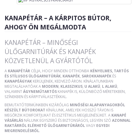
KANAPÉTÁR – A KÁRPITOS BÚTOR,
AHOGY ÖN MEGÁLMODTA
KANAPÉTÁR – MINŐSÉGI
ÜLŐGARNITÚRÁK ÉS KANAPÉK
KÖZVETLENÜL A GYÁRTÓTÓL
A
KANAPÉTÁR
CÉLJA, HOGY MINDEN OTTHONBA
KÉNYELMES, TARTÓS
ÉS STÍLUSOS ÜLŐGARNITÚRÁK
,
KANAPÉK
,
SAROKKANAPÉK
ÉS
KANAPÉÁGYAK
KERÜLJENEK, KEDVEZŐ ÁRON. KÍNÁLATUNKBAN
MEGTALÁLHATÓAK A
MODERN
,
KLASSZIKUS
,
U ALAKÚ
,
L ALAKÚ
,
VALAMINT
ÁGYNEMŰTARTÓS
KANAPÉK IS, KÜLÖNBÖZŐ MÉRETEKBEN,
SZÍNEKBEN ÉS KÁRPITVÁLASZTÉKKAL.
BEMUTATÓTERMÜNKBEN KIZÁRÓLAG
MINŐSÉGI ALAPANYAGOKBÓL
KÉSZÜLT BÚTOROKAT
KÍNÁLUNK, AMELYEK HOSSZÚ TÁVON IS
MEGŐRZIK KOMFORTJUKAT ÉS ESZTÉTIKUS MEGJELENÉSÜKET. A
KANAPÉ
VÁSÁRLÁS
NÁLUNK EGYSZERŰ ÉS BIZTONSÁGOS, LEGYEN SZÓ
AZONNAL
RAKTÁRRÓL ELÉRHETŐ ÜLŐGARNITÚRÁRÓL
VAGY
EGYEDI
MEGRENDELÉSRŐL
.