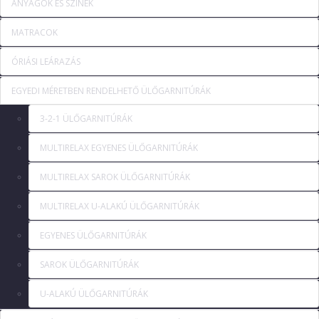
ANYAGOK ÉS SZÍNEK
MATRACOK
ÓRIÁSI LEÁRAZÁS
EGYEDI MÉRETBEN RENDELHETŐ ÜLŐGARNITÚRÁK
3-2-1 ÜLŐGARNITÚRÁK
MULTIRELAX EGYENES ÜLŐGARNITÚRÁK
MULTIRELAX SAROK ÜLŐGARNITÚRÁK
MULTIRELAX U-ALAKÚ ÜLŐGARNITÚRÁK
EGYENES ÜLŐGARNITÚRÁK
SAROK ÜLŐGARNITÚRÁK
U-ALAKÚ ÜLŐGARNITÚRÁK