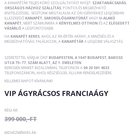
A KANAPÉTÁR TELJES KÖRŰ SZOLGÁLTATÁST NYÚJT:
SZAKTANÁCSADÁS
,
ORSZÁGOS HÁZHOZ SZÁLLÍTÁS
, PONTOS ÉS MEGBÍZHATÓ
KIVITELEZÉSSEL. SEGÍTÜNK MEGTALÁLNI AZ ÖN IGÉNYEIHEZ LEGJOBBAN
ILLESZKEDŐ
KANAPÉT
,
SAROKÜLŐGARNITÚRÁT
VAGY
U-ALAKÚ
KANAPÉT
, MERT SZÁMUNKRA A
KÉNYELMES OTTHON
ÉS AZ
ELÉGEDETT
VÁSÁRLÓ
A LEGFONTOSABB.
HA
KANAPÉT KERES
, AHOL AZ ÁR-ÉRTÉK ARÁNY, A MINŐSÉG ÉS A
MEGBÍZHATÓSÁG TALÁLKOZIK, A
KANAPÉTÁR
A LEGJOBB VÁLASZTÁS.
SZERETETTEL VÁRJUK ÖNT
BUDAPESTEN, A 1047 BUDAPEST, BAROSS
UTCA 75–77. SZÁM ALATT, AZ 1. EMELETEN
.
KERESSEN MINKET BIZALOMMAL TELEFONON A
06 20 561 4633
TELEFONSZÁMON, AHOL KÉSZSÉGGEL ÁLLUNK RENDELKEZÉSÉRE.
KELLEMES NAPOT KÍVÁNUNK!
VIP ÁGYRÁCSOS FRANCIAÁGY
RÉGI ÁR:
399 000,-FT
KEDVEZMÉNYES ÁR: