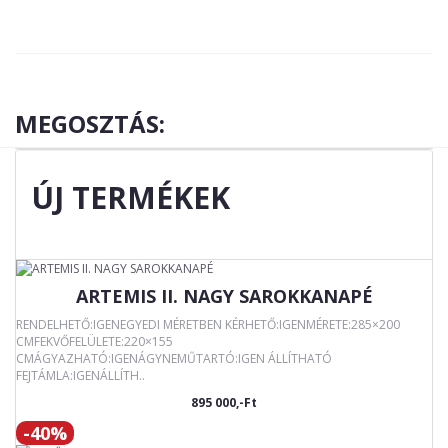
MEGOSZTÁS:
ÚJ TERMÉKEK
ARTEMIS II. NAGY SAROKKANAPÉ
RENDELHETŐ:IGENEGYEDI MÉRETBEN KÉRHETŐ:IGENMÉRETE:285×200
CMFEKVŐFELÜLETE:220×155
CMÁGYAZHATÓ:IGENÁGYNEMŰTARTÓ:IGEN ÁLLÍTHATÓ
FEJTÁMLA:IGENÁLLÍTH..
895 000,-Ft
-40%