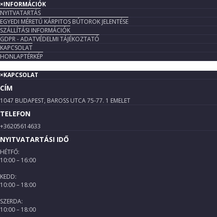
×
INFORMÁCIÓK
NYITVATARTÁS
EGYEDI MÉRETŰ KÁRPITOS BÚTOROK JELENTÉSE
SZÁLLÍTÁSI INFORMÁCIÓK
GDPR - ADATVÉDELMI TÁJÉKOZTATÓ
KAPCSOLAT
HONLAPTÉRKÉP
×
KAPCSOLAT
CÍM
1047 BUDAPEST, BAROSS UTCA 75-77. 1 EMELET
TELEFON
+36205614633
NYITVATARTÁSI IDŐ
HÉTFŐ:
10:00 – 16:00
KEDD:
10:00 – 18:00
SZERDA:
10:00 – 18:00