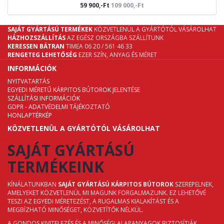
59 900,-Ft
109 000,-Ft
SAJÁT GYÁRTÁSÚ TERMÉKEK
KÖZVETLENÜL A GYÁRTÓTÓL VÁSÁROLHAT
HÁZHOZSZÁLLÍTÁS
AZ EGÉSZ ORSZÁGBA SZÁLLÍTUNK
KERESSEN BÁTRAN
TIMEA 06 20 / 561 46 33
RENGETEG LEHETŐSÉG
EZER SZÍN, ANYAG ÉS MÉRET
INFORMÁCIÓK
NYITVATARTÁS
EGYEDI MÉRETŰ KÁRPITOS BÚTOROK JELENTÉSE
SZÁLLÍTÁSI INFORMÁCIÓK
GDPR - ADATVÉDELMI TÁJÉKOZTATÓ
HONLAPTÉRKÉP
KÖZVETLENÜL A GYÁRTÓTÓL VÁSÁROLHAT
SAJÁT GYÁRTÁSÚ
TERMÉKEINK
KÍNÁLATUNKBAN
SAJÁT GYÁRTÁSÚ KÁRPITOS BÚTOROK
SZEREPELNEK,
AMELYEKET KÖZVETLENÜL MI MAGUNK FORGALMAZUNK. EZ LEHETŐVÉ
TESZI AZ EGYEDI MÉRETEZÉST, A RUGALMAS KIALAKÍTÁST ÉS A
MEGBÍZHATÓ MINŐSÉGET, KÖZVETÍTŐK NÉLKÜL.
A GONDOS KIVITELEZÉS ÉS A MINŐSÉGI ALAPANYAGOK BIZTOSÍTJÁK,