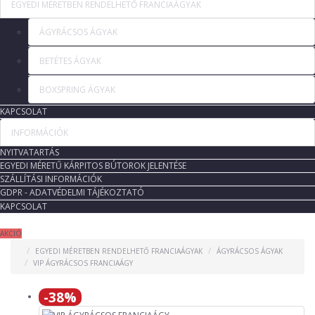
EGYEDI MÉRETBEN RENDELHETŐ FRANCIAÁGYAK
ÁGYRÁCSOS ÁGYAK
BETÉTES ÁGYAK
BOXSPRING ÁGYAK
KAPCSOLAT
INFORMÁCIÓK
NYITVATARTÁS
EGYEDI MÉRETŰ KÁRPITOS BÚTOROK JELENTÉSE
SZÁLLÍTÁSI INFORMÁCIÓK
GDPR - ADATVÉDELMI TÁJÉKOZTATÓ
KAPCSOLAT
AKCIÓ
EGYEDI MÉRETBEN RENDELHETŐ FRANCIAÁGYAK
ÁGYRÁCSOS ÁGYAK
VIP ÁGYRÁCSOS FRANCIAÁGY
-38%