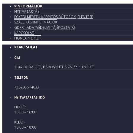
×
INFORMÁCIÓK
NYITVATARTÁS
EGYEDI MÉRETŰ KÁRPITOS BÚTOROK JELENTÉSE
SZÁLLÍTÁSI INFORMÁCIÓK
GDPR - ADATVÉDELMI TÁJÉKOZTATÓ
KAPCSOLAT
HONLAPTÉRKÉP
×
KAPCSOLAT
CÍM
1047 BUDAPEST, BAROSS UTCA 75-77. 1 EMELET
TELEFON
+36205614633
NYITVATARTÁSI IDŐ
HÉTFŐ:
10:00 – 16:00
KEDD:
10:00 – 18:00