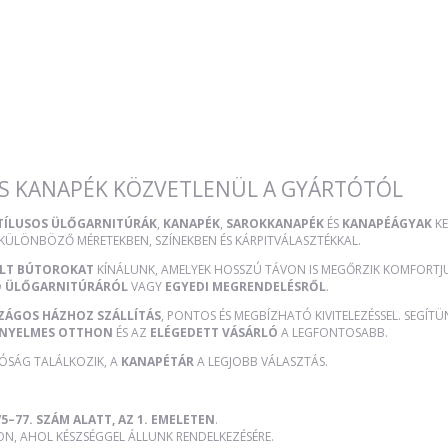
S KANAPÉK KÖZVETLENÜL A GYÁRTÓTÓL
STÍLUSOS ÜLŐGARNITÚRÁK
,
KANAPÉK
,
SAROKKANAPÉK
ÉS
KANAPÉÁGYAK
KE
 KÜLÖNBÖZŐ MÉRETEKBEN, SZÍNEKBEN ÉS KÁRPITVÁLASZTÉKKAL.
ÜLT BÚTOROKAT
KÍNÁLUNK, AMELYEK HOSSZÚ TÁVON IS MEGŐRZIK KOMFORTJUK
Ő ÜLŐGARNITÚRÁRÓL
VAGY
EGYEDI MEGRENDELÉSRŐL
.
ZÁGOS HÁZHOZ SZÁLLÍTÁS
, PONTOS ÉS MEGBÍZHATÓ KIVITELEZÉSSEL. SEGÍT
NYELMES OTTHON
ÉS AZ
ELÉGEDETT VÁSÁRLÓ
A LEGFONTOSABB.
TÓSÁG TALÁLKOZIK, A
KANAPÉTÁR
A LEGJOBB VÁLASZTÁS.
5–77. SZÁM ALATT, AZ 1. EMELETEN
.
, AHOL KÉSZSÉGGEL ÁLLUNK RENDELKEZÉSÉRE.