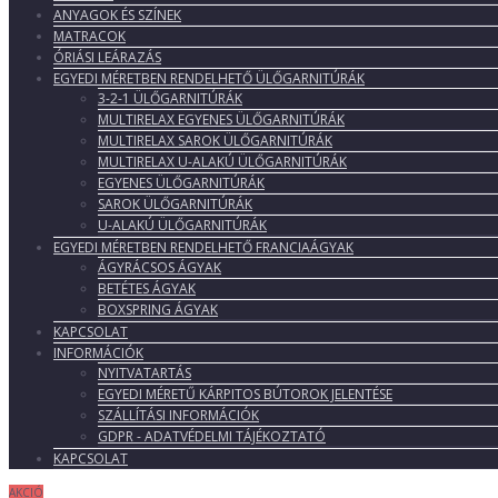
ANYAGOK ÉS SZÍNEK
MATRACOK
ÓRIÁSI LEÁRAZÁS
EGYEDI MÉRETBEN RENDELHETŐ ÜLŐGARNITÚRÁK
3-2-1 ÜLŐGARNITÚRÁK
MULTIRELAX EGYENES ÜLŐGARNITÚRÁK
MULTIRELAX SAROK ÜLŐGARNITÚRÁK
MULTIRELAX U-ALAKÚ ÜLŐGARNITÚRÁK
EGYENES ÜLŐGARNITÚRÁK
SAROK ÜLŐGARNITÚRÁK
U-ALAKÚ ÜLŐGARNITÚRÁK
EGYEDI MÉRETBEN RENDELHETŐ FRANCIAÁGYAK
ÁGYRÁCSOS ÁGYAK
BETÉTES ÁGYAK
BOXSPRING ÁGYAK
KAPCSOLAT
INFORMÁCIÓK
NYITVATARTÁS
EGYEDI MÉRETŰ KÁRPITOS BÚTOROK JELENTÉSE
SZÁLLÍTÁSI INFORMÁCIÓK
GDPR - ADATVÉDELMI TÁJÉKOZTATÓ
KAPCSOLAT
AKCIÓ