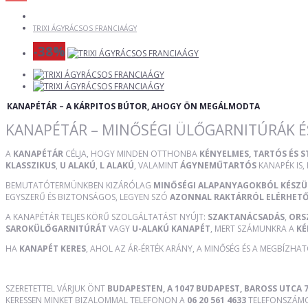
TRIXI ÁGYRÁCSOS FRANCIAÁGY
-38%
KANAPÉTÁR – A KÁRPITOS BÚTOR, AHOGY ÖN MEGÁLMODTA
KANAPÉTÁR – MINŐSÉGI ÜLŐGARNITÚRÁK É
A
KANAPÉTÁR
CÉLJA, HOGY MINDEN OTTHONBA
KÉNYELMES, TARTÓS ÉS 
KLASSZIKUS
,
U ALAKÚ
,
L ALAKÚ
, VALAMINT
ÁGYNEMŰTARTÓS
KANAPÉK IS,
BEMUTATÓTERMÜNKBEN KIZÁRÓLAG
MINŐSÉGI ALAPANYAGOKBÓL KÉSZ
EGYSZERŰ ÉS BIZTONSÁGOS, LEGYEN SZÓ
AZONNAL RAKTÁRRÓL ELÉRHET
A KANAPÉTÁR TELJES KÖRŰ SZOLGÁLTATÁST NYÚJT:
SZAKTANÁCSADÁS
,
ORS
SAROKÜLŐGARNITÚRÁT
VAGY
U-ALAKÚ KANAPÉT
, MERT SZÁMUNKRA A
KÉ
HA
KANAPÉT KERES
, AHOL AZ ÁR-ÉRTÉK ARÁNY, A MINŐSÉG ÉS A MEGBÍZHA
SZERETETTEL VÁRJUK ÖNT
BUDAPESTEN, A 1047 BUDAPEST, BAROSS UTCA 7
KERESSEN MINKET BIZALOMMAL TELEFONON A
06 20 561 4633
TELEFONSZÁMON