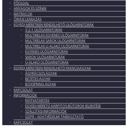
FŐOLDAL
ANYAGOK ÉS SZÍNEK
MATRACOK
ÓRIÁSI LEÁRAZÁS
EGYEDI MÉRETBEN RENDELHETŐ ÜLŐGARNITÚRÁK
3-2-1 ÜLŐGARNITÚRÁK
MULTIRELAX EGYENES ÜLŐGARNITÚRÁK
MULTIRELAX SAROK ÜLŐGARNITÚRÁK
MULTIRELAX U-ALAKÚ ÜLŐGARNITÚRÁK
EGYENES ÜLŐGARNITÚRÁK
SAROK ÜLŐGARNITÚRÁK
U-ALAKÚ ÜLŐGARNITÚRÁK
EGYEDI MÉRETBEN RENDELHETŐ FRANCIAÁGYAK
ÁGYRÁCSOS ÁGYAK
BETÉTES ÁGYAK
BOXSPRING ÁGYAK
KAPCSOLAT
INFORMÁCIÓK
NYITVATARTÁS
EGYEDI MÉRETŰ KÁRPITOS BÚTOROK JELENTÉSE
SZÁLLÍTÁSI INFORMÁCIÓK
GDPR - ADATVÉDELMI TÁJÉKOZTATÓ
KAPCSOLAT