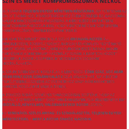
SZÍN ÉS MÉRET KOMPROMISSZUMOK NÉLKÜL
BÚTORAINK
TELJESEN EGYEDI MÉRETBEN KÉSZÜLNEK
, ÍGY PONTOSAN AZ
ÖN OTTHONÁHOZ, TÉRADOTTSÁGAIHOZ ÉS ELKÉPZELÉSEIHEZ IGAZODNAK.
NÁLUNK NINCS SZABVÁNYMEGOLDÁS: A MÉRETEZÉST CENTIMÉTERRE
PONTOSAN HATÁROZZUK MEG, HOGY A BÚTOR NE CSAK SZÉP LEGYEN,
HANEM VALÓBAN KÉNYELMES ÉS PRAKTIKUS IS.
A KIALAKÍTÁS MELLETT RENDKÍVÜL SZÉLES
ANYAGVÁLASZTÉK
ÁLL
RENDELKEZÉSRE. TÖBBFÉLE SZÖVET, BÁRSONY ÉS KÖNNYEN TISZTÍTHATÓ
KÁRPIT KÖZÜL VÁLASZTHAT, AMELYEK NEMCSAK ESZTÉTIKUSAK, HANEM
TARTÓSAK IS A MINDENNAPI HASZNÁLAT SORÁN. A KÁRPITOK KÖZÖTT
MODERN, KLASSZIKUS ÉS PRÉMIUM MEGOLDÁSOK EGYARÁNT
MEGTALÁLHATÓK.
A SZÍNEK TERÉN SZINTE KORLÁTLAN A LEHETŐSÉG:
TÖBB SZÁZ, SŐT AKÁR
TÖBB MINT EZER SZÍNÁRNYALAT
KÖZÜL VÁLASZTHAT, ÍGY A BÚTOR
TÖKÉLETESEN ILLESZKEDIK AZ ENTERIŐRHÖZ VAGY AKÁR KARAKTERES
HANGSÚLYOS ELEMÉVÉ VÁLIK A TÉRNEK.
A TERVEZÉS SORÁN SZEMÉLYES TANÁCSADÁSSAL SEGÍTÜNK, HOGY AZ
ANYAG, A SZÍN ÉS A MÉRET ÖSSZHANGBAN LEGYEN, ÉS A VÉGEREDMÉNY EGY
IDŐTÁLLÓ, KÉNYELMES, VALÓBAN EGYEDI BÚTOR
LEGYEN.
👉
RENDKÍVÜL SZÉLES ANYAG- ÉS SZÍNVÁLASZTÉK, TELJESEN EGYEDI
MÉRETEZÉSSEL – MERT A BÚTOR ÖNHÖZ IGAZODIK.