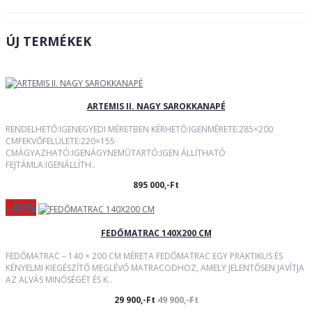
ÚJ TERMÉKEK
ARTEMIS II. NAGY SAROKKANAPÉ
RENDELHETŐ:IGENEGYEDI MÉRETBEN KÉRHETŐ:IGENMÉRETE:285×200
CMFEKVŐFELÜLETE:220×155
CMÁGYAZHATÓ:IGENÁGYNEMŰTARTÓ:IGEN ÁLLÍTHATÓ
FEJTÁMLA:IGENÁLLÍTH..
895 000,-Ft
-40%
FEDŐMATRAC 140X200 CM
FEDŐMATRAC – 140 × 200 CM MÉRETA FEDŐMATRAC EGY PRAKTIKUS ÉS
KÉNYELMI KIEGÉSZÍTŐ MEGLÉVŐ MATRACODHOZ, AMELY JELENTŐSEN JAVÍTJA
AZ ALVÁS MINŐSÉGÉT ÉS K..
29 900,-Ft
49 900,-Ft