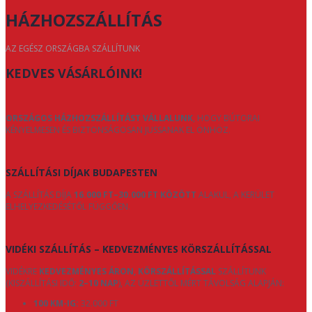
HÁZHOZSZÁLLÍTÁS
AZ EGÉSZ ORSZÁGBA SZÁLLÍTUNK
KEDVES VÁSÁRLÓINK!
ORSZÁGOS HÁZHOZSZÁLLÍTÁST VÁLLALUNK
, HOGY BÚTORAI
KÉNYELMESEN ÉS BIZTONSÁGOSAN JUSSANAK EL ÖNHÖZ.
SZÁLLÍTÁSI DÍJAK BUDAPESTEN
A SZÁLLÍTÁS DÍJA
16.000 FT–30.000 FT KÖZÖTT
ALAKUL, A KERÜLET
ELHELYEZKEDÉSÉTŐL FÜGGŐEN.
VIDÉKI SZÁLLÍTÁS – KEDVEZMÉNYES KÖRSZÁLLÍTÁSSAL
VIDÉKRE
KEDVEZMÉNYES ÁRON, KÖRSZÁLLÍTÁSSAL
SZÁLLÍTUNK
(KISZÁLLÍTÁSI IDŐ:
2–10 NAP
), AZ ÜZLETTŐL MÉRT TÁVOLSÁG ALAPJÁN:
100 KM-IG:
32.000 FT