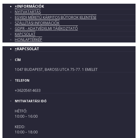
×
INFORMÁCIÓK
NYITVATARTÁS
EGYEDI MÉRETŰ KÁRPITOS BÚTOROK JELENTÉSE
SZÁLLÍTÁSI INFORMÁCIÓK
GDPR - ADATVÉDELMI TÁJÉKOZTATÓ
KAPCSOLAT
HONLAPTÉRKÉP
×
KAPCSOLAT
CÍM
1047 BUDAPEST, BAROSS UTCA 75-77. 1 EMELET
TELEFON
+36205614633
NYITVATARTÁSI IDŐ
HÉTFŐ:
10:00 – 16:00
KEDD:
10:00 – 18:00