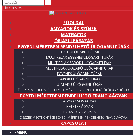
HÍVJON MOST!
FŐOLDAL
ANYAGOK ÉS SZÍNEK
MATRACOK
ÓRIÁSI LEÁRAZÁS
EGYEDI MÉRETBEN RENDELHETŐ ÜLŐGARNITÚRÁK
3-2-1 ÜLŐGARNITÚRÁK
MULTIRELAX EGYENES ÜLŐGARNITÚRÁK
MULTIRELAX SAROK ÜLŐGARNITÚRÁK
MULTIRELAX U-ALAKÚ ÜLŐGARNITÚRÁK
EGYENES ÜLŐGARNITÚRÁK
SAROK ÜLŐGARNITÚRÁK
U-ALAKÚ ÜLŐGARNITÚRÁK
ÖSSZES MEGTEKINTÉSE EGYEDI MÉRETBEN RENDELHETŐ ÜLŐGARNITÚRÁK
EGYEDI MÉRETBEN RENDELHETŐ FRANCIAÁGYAK
ÁGYRÁCSOS ÁGYAK
BETÉTES ÁGYAK
BOXSPRING ÁGYAK
ÖSSZES MEGTEKINTÉSE EGYEDI MÉRETBEN RENDELHETŐ FRANCIAÁGYAK
KAPCSOLAT
×
MENÜ