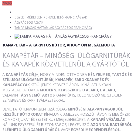
AKCIÓ
EGYEDI MÉRETBEN RENDELHETŐ FRANCIAÁGYAK
ÁGYRÁCSOS ÁGYAK
TAMPA MAGAS HÁTTÁMLÁS ÁGYRÁCSOS FRANCIAÁGY
KANAPÉTÁR – A KÁRPITOS BÚTOR, AHOGY ÖN MEGÁLMODTA
KANAPÉTÁR – MINŐSÉGI ÜLŐGARNITÚRÁK
ÉS KANAPÉK KÖZVETLENÜL A GYÁRTÓTÓL
A
KANAPÉTÁR
CÉLJA, HOGY MINDEN OTTHONBA
KÉNYELMES, TARTÓS ÉS
STÍLUSOS ÜLŐGARNITÚRÁK
,
KANAPÉK
,
SAROKKANAPÉK
ÉS
KANAPÉÁGYAK
KERÜLJENEK, KEDVEZŐ ÁRON. KÍNÁLATUNKBAN
MEGTALÁLHATÓAK A
MODERN
,
KLASSZIKUS
,
U ALAKÚ
,
L ALAKÚ
,
VALAMINT
ÁGYNEMŰTARTÓS
KANAPÉK IS, KÜLÖNBÖZŐ MÉRETEKBEN,
SZÍNEKBEN ÉS KÁRPITVÁLASZTÉKKAL.
BEMUTATÓTERMÜNKBEN KIZÁRÓLAG
MINŐSÉGI ALAPANYAGOKBÓL
KÉSZÜLT BÚTOROKAT
KÍNÁLUNK, AMELYEK HOSSZÚ TÁVON IS MEGŐRZIK
KOMFORTJUKAT ÉS ESZTÉTIKUS MEGJELENÉSÜKET. A
KANAPÉ VÁSÁRLÁS
NÁLUNK EGYSZERŰ ÉS BIZTONSÁGOS, LEGYEN SZÓ
AZONNAL RAKTÁRRÓL
ELÉRHETŐ ÜLŐGARNITÚRÁRÓL
VAGY
EGYEDI MEGRENDELÉSRŐL
.