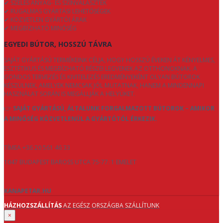
✔ SZÉLES ANYAG- ÉS SZÍNVÁLASZTÉK
✔ RUGALMAS GYÁRTÁSI LEHETŐSÉGEK
✔ KÖZVETLEN GYÁRTÓI ÁRAK
✔ MEGBÍZHATÓ MINŐSÉG
EGYEDI BÚTOR, HOSSZÚ TÁVRA
SAJÁT GYÁRTÁSÚ TERMÉKEINK CÉLJA, HOGY HOSSZÚ ÉVEKEN ÁT KÉNYELMES,
ESZTÉTIKUS ÉS MEGBÍZHATÓ RÉSZEI LEGYENEK AZ OTTHONOKNAK. A
GONDOS TERVEZÉS ÉS KIVITELEZÉS EREDMÉNYEKÉNT OLYAN BÚTOROK
KÉSZÜLNEK, AMELYEK NEMCSAK JÓL MUTATNAK, HANEM A MINDENNAPI
HASZNÁLAT SORÁN IS MEGÁLLJÁK A HELYÜKET.
👉
SAJÁT GYÁRTÁSÚ, ÁLTALUNK FORGALMAZOTT BÚTOROK – AMIKOR
A MINŐSÉG KÖZVETLENÜL A GYÁRTÓTÓL ÉRKEZIK.
TÍMEA +36 20 561 46 33
1047 BUDAPEST BAROSS UTCA 75-77. 1 EMELET
KANAPETAR.HU
HÁZHOZSZÁLLÍTÁS
AZ EGÉSZ ORSZÁGBA SZÁLLÍTUNK
×