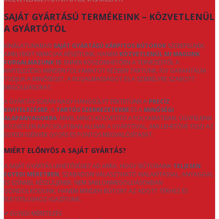
SAJÁT GYÁRTÁSÚ TERMÉKEINK – KÖZVETLENÜL
A GYÁRTÓTÓL
KÍNÁLATUNKBAN
SAJÁT GYÁRTÁSÚ KÁRPITOS BÚTOROK
SZEREPELNEK,
AMELYEKET NEMCSAK KÉSZÍTÜNK, HANEM
KÖZVETLENÜL MI MAGUNK
FORGALMAZUNK IS
. ENNEK KÖSZÖNHETŐEN A TERVEZÉSTŐL A
KIVITELEZÉSIG MINDEN FOLYAMATOT KÉZBEN TARTUNK, ÍGY GARANTÁLNI
TUDJUK A MINŐSÉGET, A RUGALMASSÁGOT ÉS A SZEMÉLYRE SZABOTT
MEGOLDÁSOKAT.
A GYÁRTÁS SORÁN NAGY HANGSÚLYT FEKTETÜNK A
PRECÍZ
KIVITELEZÉSRE
, A
TARTÓS SZERKEZETEKRE
ÉS A
MINŐSÉGI
ALAPANYAGOKRA
. MIVEL NINCS KÖZVETÍTŐ A FOLYAMATBAN, ÜGYFELEINK
KÖZVETLEN KAPCSOLATBAN ÁLLNAK A GYÁRTÓVAL, AMI LEHETŐVÉ TESZI AZ
EGYEDI IGÉNYEK GYORS ÉS PONTOS MEGVALÓSÍTÁSÁT.
MIÉRT ELŐNYÖS A SAJÁT GYÁRTÁS?
A SAJÁT GYÁRTÁS LEHETŐSÉGET AD ARRA, HOGY BÚTORAINK
TELJESEN
EGYEDI MÉRETBEN
, SZABADON VÁLASZTHATÓ KIALAKÍTÁSSAL, ANYAGGAL
ÉS SZÍNNEL KÉSZÜLJENEK. NEM SABLONMEGOLDÁSOKBAN
GONDOLKODUNK, HANEM MINDEN BÚTORT AZ ADOTT TÉRHEZ ÉS
ÉLETSTÍLUSHOZ IGAZÍTUNK.
✔ EGYEDI MÉRETEZÉS