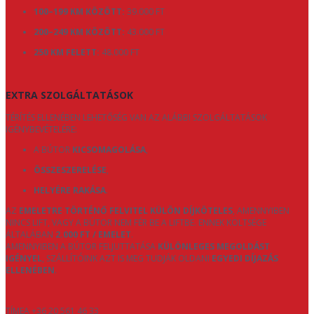
100–199 KM KÖZÖTT:
39.000 FT
200–249 KM KÖZÖTT:
43.000 FT
250 KM FELETT:
48.000 FT
EXTRA SZOLGÁLTATÁSOK
TÉRÍTÉS ELLENÉBEN LEHETŐSÉG VAN AZ ALÁBBI SZOLGÁLTATÁSOK
IGÉNYBEVÉTELÉRE:
A BÚTOR
KICSOMAGOLÁSA
,
ÖSSZESZERELÉSE
,
HELYÉRE RAKÁSA
.
AZ
EMELETRE TÖRTÉNŐ FELVITEL KÜLÖN DÍJKÖTELES
, AMENNYIBEN
NINCS LIFT, VAGY A BÚTOR NEM FÉR BE A LIFTBE. ENNEK KÖLTSÉGE
ÁLTALÁBAN
2.000 FT / EMELET
.
AMENNYIBEN A BÚTOR FELJUTTATÁSA
KÜLÖNLEGES MEGOLDÁST
IGÉNYEL
, SZÁLLÍTÓINK AZT IS MEG TUDJÁK OLDANI
EGYEDI DÍJAZÁS
ELLENÉBEN
.
TÍMEA +36 20 561 46 33