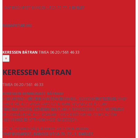
1047 BUDAPEST BAROSS UTCA 75-77. 1 EMELET
KANAPETAR.HU
KERESSEN BÁTRAN
TIMEA 06 20 / 561 46 33
×
KERESSEN BÁTRAN
TIMEA 06 20 / 561 46 33
KERESSEN BENNÜNKET BÁTRAN!
AMENNYIBEN KÉRDÉSE VAN TERMÉKEINKKEL, EGYEDI MÉRETEZÉSSEL VAGY
KÁRPITVÁLASZTÁSSAL KAPCSOLATBAN, KÉSZSÉGGEL ÁLLUNK
RENDELKEZÉSÉRE. SZÍVESEN SEGÍTÜNK A TERVEZÉSBEN ÉS A MEGFELELŐ
MEGOLDÁS KIVÁLASZTÁSÁBAN, HOGY A BÚTOR VALÓBAN AZ ÖN
IGÉNYEIHEZ ÉS OTTHONÁHOZ IGAZODJON.
SZEMÉLYESEN IS VÁRJUK BEMUTATÓTERMÜNKBEN:
1047 BUDAPEST, BAROSS UTCA 75–77., 1. EMELET
,