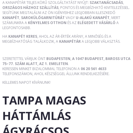
A KANAPÉTÁR TELJES KÖRŰ SZOLGÁLTATÁST NYÚJT:
SZAKTANÁCSADÁS
,
ORSZÁGOS HÁZHOZ SZÁLLÍTÁS
, PONTOS ÉS MEGBÍZHATÓ KIVITELEZÉSSEL.
SEGÍTÜNK MEGTALÁLNI AZ ÖN IGÉNYEIHEZ LEGJOBBAN ILLESZKEDŐ
KANAPÉT
,
SAROKÜLŐGARNITÚRÁT
VAGY
U-ALAKÚ KANAPÉT
, MERT
SZÁMUNKRA A
KÉNYELMES OTTHON
ÉS AZ
ELÉGEDETT VÁSÁRLÓ
A
LEGFONTOSABB.
HA
KANAPÉT KERES
, AHOL AZ ÁR-ÉRTÉK ARÁNY, A MINŐSÉG ÉS A
MEGBÍZHATÓSÁG TALÁLKOZIK, A
KANAPÉTÁR
A LEGJOBB VÁLASZTÁS.
SZERETETTEL VÁRJUK ÖNT
BUDAPESTEN, A 1047 BUDAPEST, BAROSS UTCA
75–77. SZÁM ALATT, AZ 1. EMELETEN
.
KERESSEN MINKET BIZALOMMAL TELEFONON A
06 20 561 4633
TELEFONSZÁMON, AHOL KÉSZSÉGGEL ÁLLUNK RENDELKEZÉSÉRE.
KELLEMES NAPOT KÍVÁNUNK!
TAMPA MAGAS
HÁTTÁMLÁS
ÁGYRÁCSOS