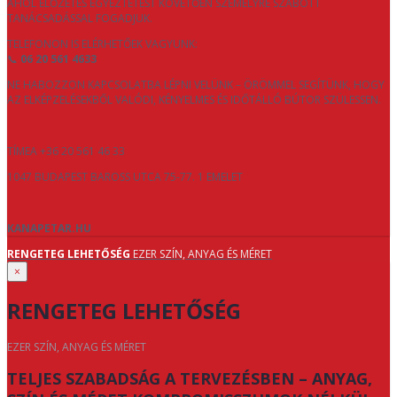
AHOL ELŐZETES EGYEZTETÉST KÖVETŐEN SZEMÉLYRE SZABOTT
TANÁCSADÁSSAL FOGADJUK.
TELEFONON IS ELÉRHETŐEK VAGYUNK:
📞
06 20 561 4633
NE HABOZZON KAPCSOLATBA LÉPNI VELÜNK – ÖRÖMMEL SEGÍTÜNK, HOGY
AZ ELKÉPZELÉSEKBŐL VALÓDI, KÉNYELMES ÉS IDŐTÁLLÓ BÚTOR SZÜLESSEN.
TÍMEA +36 20 561 46 33
1047 BUDAPEST BAROSS UTCA 75-77. 1 EMELET
KANAPETAR.HU
RENGETEG LEHETŐSÉG
EZER SZÍN, ANYAG ÉS MÉRET
×
RENGETEG LEHETŐSÉG
EZER SZÍN, ANYAG ÉS MÉRET
TELJES SZABADSÁG A TERVEZÉSBEN – ANYAG,