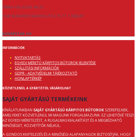
TÍMEA +36 20 561 46 33
1047 BUDAPEST BAROSS UTCA 75-77. 1 EMELET
KANAPETAR.HU
INFORMÁCIÓK
NYITVATARTÁS
EGYEDI MÉRETŰ KÁRPITOS BÚTOROK JELENTÉSE
SZÁLLÍTÁSI INFORMÁCIÓK
GDPR - ADATVÉDELMI TÁJÉKOZTATÓ
HONLAPTÉRKÉP
KÖZVETLENÜL A GYÁRTÓTÓL VÁSÁROLHAT
SAJÁT GYÁRTÁSÚ TERMÉKEINK
KÍNÁLATUNKBAN
SAJÁT GYÁRTÁSÚ KÁRPITOS BÚTOROK
SZEREPELNEK,
AMELYEKET KÖZVETLENÜL MI MAGUNK FORGALMAZUNK. EZ LEHETŐVÉ TESZI
AZ EGYEDI MÉRETEZÉST, A RUGALMAS KIALAKÍTÁST ÉS A MEGBÍZHATÓ
MINŐSÉGET, KÖZVETÍTŐK NÉLKÜL.
A GONDOS KIVITELEZÉS ÉS A MINŐSÉGI ALAPANYAGOK BIZTOSÍTJÁK, HOGY