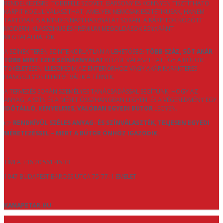
RENDELKEZÉSRE. TÖBBFÉLE SZÖVET, BÁRSONY ÉS KÖNNYEN TISZTÍTHATÓ
KÁRPIT KÖZÜL VÁLASZTHAT, AMELYEK NEMCSAK ESZTÉTIKUSAK, HANEM
TARTÓSAK IS A MINDENNAPI HASZNÁLAT SORÁN. A KÁRPITOK KÖZÖTT
MODERN, KLASSZIKUS ÉS PRÉMIUM MEGOLDÁSOK EGYARÁNT
MEGTALÁLHATÓK.
A SZÍNEK TERÉN SZINTE KORLÁTLAN A LEHETŐSÉG:
TÖBB SZÁZ, SŐT AKÁR
TÖBB MINT EZER SZÍNÁRNYALAT
KÖZÜL VÁLASZTHAT, ÍGY A BÚTOR
TÖKÉLETESEN ILLESZKEDIK AZ ENTERIŐRHÖZ VAGY AKÁR KARAKTERES
HANGSÚLYOS ELEMÉVÉ VÁLIK A TÉRNEK.
A TERVEZÉS SORÁN SZEMÉLYES TANÁCSADÁSSAL SEGÍTÜNK, HOGY AZ
ANYAG, A SZÍN ÉS A MÉRET ÖSSZHANGBAN LEGYEN, ÉS A VÉGEREDMÉNY EGY
IDŐTÁLLÓ, KÉNYELMES, VALÓBAN EGYEDI BÚTOR
LEGYEN.
👉
RENDKÍVÜL SZÉLES ANYAG- ÉS SZÍNVÁLASZTÉK, TELJESEN EGYEDI
MÉRETEZÉSSEL – MERT A BÚTOR ÖNHÖZ IGAZODIK.
TÍMEA +36 20 561 46 33
1047 BUDAPEST BAROSS UTCA 75-77. 1 EMELET
KANAPETAR.HU