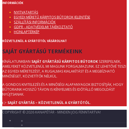
INFORMÁCIÓK
NYITVATARTÁS
EGYEDI MÉRETŰ KÁRPITOS BÚTOROK JELENTÉSE
SZÁLLÍTÁSI INFORMÁCIÓK
GDPR - ADATVÉDELMI TÁJÉKOZTATÓ
HONLAPTÉRKÉP
KÖZVETLENÜL A GYÁRTÓTÓL VÁSÁROLHAT
SAJÁT GYÁRTÁSÚ TERMÉKEINK
KÍNÁLATUNKBAN
SAJÁT GYÁRTÁSÚ KÁRPITOS BÚTOROK
SZEREPELNEK,
AMELYEKET KÖZVETLENÜL MI MAGUNK FORGALMAZUNK. EZ LEHETŐVÉ TESZI
AZ EGYEDI MÉRETEZÉST, A RUGALMAS KIALAKÍTÁST ÉS A MEGBÍZHATÓ
MINŐSÉGET, KÖZVETÍTŐK NÉLKÜL.
A GONDOS KIVITELEZÉS ÉS A MINŐSÉGI ALAPANYAGOK BIZTOSÍTJÁK, HOGY
BÚTORAINK HOSSZÚ TÁVON IS KÉNYELMES ÉS IDŐTÁLLÓ MEGOLDÁST
NYÚJTSANAK.
👉
SAJÁT GYÁRTÁS – KÖZVETLENÜL A GYÁRTÓTÓL.
COPYRIGHT © 2026 KANAPÉTÁR - MINDEN JOG FENNTARTVA!