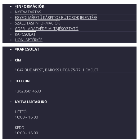
×
INFORMÁCIÓK
NYITVATARTÁS
EGYEDI MÉRETŰ KÁRPITOS BÚTOROK JELENTÉSE
SZÁLLÍTÁSI INFORMÁCIÓK
GDPR - ADATVÉDELMI TÁJÉKOZTATÓ
KAPCSOLAT
HONLAPTÉRKÉP
×
KAPCSOLAT
CÍM
1047 BUDAPEST, BAROSS UTCA 75-77. 1 EMELET
TELEFON
+36205614633
NYITVATARTÁSI IDŐ
HÉTFŐ:
10:00 – 16:00
KEDD:
10:00 – 18:00