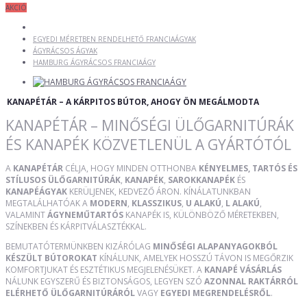
AKCIÓ
EGYEDI MÉRETBEN RENDELHETŐ FRANCIAÁGYAK
ÁGYRÁCSOS ÁGYAK
HAMBURG ÁGYRÁCSOS FRANCIAÁGY
KANAPÉTÁR – A KÁRPITOS BÚTOR, AHOGY ÖN MEGÁLMODTA
KANAPÉTÁR – MINŐSÉGI ÜLŐGARNITÚRÁK
ÉS KANAPÉK KÖZVETLENÜL A GYÁRTÓTÓL
A
KANAPÉTÁR
CÉLJA, HOGY MINDEN OTTHONBA
KÉNYELMES, TARTÓS ÉS
STÍLUSOS ÜLŐGARNITÚRÁK
,
KANAPÉK
,
SAROKKANAPÉK
ÉS
KANAPÉÁGYAK
KERÜLJENEK, KEDVEZŐ ÁRON. KÍNÁLATUNKBAN
MEGTALÁLHATÓAK A
MODERN
,
KLASSZIKUS
,
U ALAKÚ
,
L ALAKÚ
,
VALAMINT
ÁGYNEMŰTARTÓS
KANAPÉK IS, KÜLÖNBÖZŐ MÉRETEKBEN,
SZÍNEKBEN ÉS KÁRPITVÁLASZTÉKKAL.
BEMUTATÓTERMÜNKBEN KIZÁRÓLAG
MINŐSÉGI ALAPANYAGOKBÓL
KÉSZÜLT BÚTOROKAT
KÍNÁLUNK, AMELYEK HOSSZÚ TÁVON IS MEGŐRZIK
KOMFORTJUKAT ÉS ESZTÉTIKUS MEGJELENÉSÜKET. A
KANAPÉ VÁSÁRLÁS
NÁLUNK EGYSZERŰ ÉS BIZTONSÁGOS, LEGYEN SZÓ
AZONNAL RAKTÁRRÓL
ELÉRHETŐ ÜLŐGARNITÚRÁRÓL
VAGY
EGYEDI MEGRENDELÉSRŐL
.