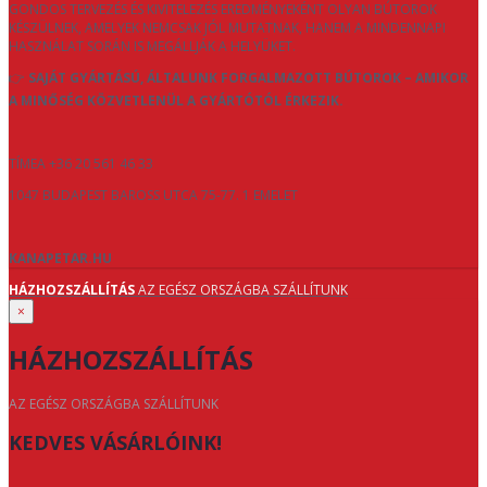
GONDOS TERVEZÉS ÉS KIVITELEZÉS EREDMÉNYEKÉNT OLYAN BÚTOROK
KÉSZÜLNEK, AMELYEK NEMCSAK JÓL MUTATNAK, HANEM A MINDENNAPI
HASZNÁLAT SORÁN IS MEGÁLLJÁK A HELYÜKET.
👉
SAJÁT GYÁRTÁSÚ, ÁLTALUNK FORGALMAZOTT BÚTOROK – AMIKOR
A MINŐSÉG KÖZVETLENÜL A GYÁRTÓTÓL ÉRKEZIK.
TÍMEA +36 20 561 46 33
1047 BUDAPEST BAROSS UTCA 75-77. 1 EMELET
KANAPETAR.HU
HÁZHOZSZÁLLÍTÁS
AZ EGÉSZ ORSZÁGBA SZÁLLÍTUNK
×
HÁZHOZSZÁLLÍTÁS
AZ EGÉSZ ORSZÁGBA SZÁLLÍTUNK
KEDVES VÁSÁRLÓINK!