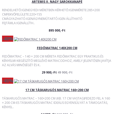
ARTEMIS II. NAGY SAROKKANAPÉ
RENDELHETŐ:IGENEGYEDI MÉRETBEN KÉRHETŐ:IGENMÉRETE:285×200
CMFEKVŐFELÜLETE:220×155
CMÁGYAZHATÓ:IGENÁGYNEMŰTARTÓ:IGEN ÁLLÍTHATÓ
FEJTÁMLA:IGENÁLLÍTH..
895 000,-Ft
-40%
FEDŐMATRAC 140X200 CM
FEDŐMATRAC – 140 × 200 CM MÉRETA FEDŐMATRAC EGY PRAKTIKUS ÉS
KÉNYELMI KIEGÉSZÍTŐ MEGLÉVŐ MATRACODHOZ, AMELY JELENTŐSEN JAVÍTJA
AZ ALVÁS MINŐSÉGÉT ÉS K..
29 900,-Ft
49 900,-Ft
-45%
17 CM TÁSKARUGÓS MATRAC 160×200 CM
TÁSKARUGÓS MATRAC – 160×200 CM (KB. 17 CM VASTAG)FEDEZD FEL A 160
× 200 CM-ES TÁSKARUGÓS MATRAC IDEÁLIS EGYENSÚLYÁT A TÁMOGATÁS,
KÉNYEL..