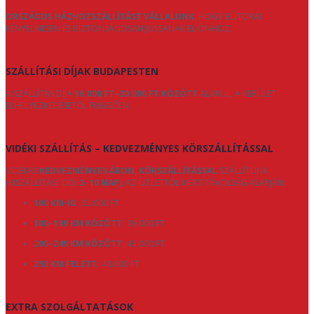
ORSZÁGOS HÁZHOZSZÁLLÍTÁST VÁLLALUNK
, HOGY BÚTORAI
KÉNYELMESEN ÉS BIZTONSÁGOSAN JUSSANAK EL ÖNHÖZ.
SZÁLLÍTÁSI DÍJAK BUDAPESTEN
A SZÁLLÍTÁS DÍJA
16.000 FT–30.000 FT KÖZÖTT
ALAKUL, A KERÜLET
ELHELYEZKEDÉSÉTŐL FÜGGŐEN.
VIDÉKI SZÁLLÍTÁS – KEDVEZMÉNYES KÖRSZÁLLÍTÁSSAL
VIDÉKRE
KEDVEZMÉNYES ÁRON, KÖRSZÁLLÍTÁSSAL
SZÁLLÍTUNK
(KISZÁLLÍTÁSI IDŐ:
2–10 NAP
), AZ ÜZLETTŐL MÉRT TÁVOLSÁG ALAPJÁN:
100 KM-IG:
32.000 FT
100–199 KM KÖZÖTT:
39.000 FT
200–249 KM KÖZÖTT:
43.000 FT
250 KM FELETT:
48.000 FT
EXTRA SZOLGÁLTATÁSOK