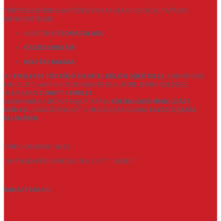
TÉRÍTÉS ELLENÉBEN LEHETŐSÉG VAN AZ ALÁBBI SZOLGÁLTATÁSOK
IGÉNYBEVÉTELÉRE:
A BÚTOR
KICSOMAGOLÁSA
,
ÖSSZESZERELÉSE
,
HELYÉRE RAKÁSA
.
AZ
EMELETRE TÖRTÉNŐ FELVITEL KÜLÖN DÍJKÖTELES
, AMENNYIBEN
NINCS LIFT, VAGY A BÚTOR NEM FÉR BE A LIFTBE. ENNEK KÖLTSÉGE
ÁLTALÁBAN
2.000 FT / EMELET
.
AMENNYIBEN A BÚTOR FELJUTTATÁSA
KÜLÖNLEGES MEGOLDÁST
IGÉNYEL
, SZÁLLÍTÓINK AZT IS MEG TUDJÁK OLDANI
EGYEDI DÍJAZÁS
ELLENÉBEN
.
TÍMEA +36 20 561 46 33
1047 BUDAPEST BAROSS UTCA 75-77. 1 EMELET
KANAPETAR.HU