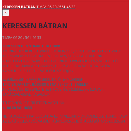
KERESSEN BÁTRAN
TIMEA 06 20 / 561 46 33
×
KERESSEN BÁTRAN
TIMEA 06 20 / 561 46 33
KERESSEN BENNÜNKET BÁTRAN!
AMENNYIBEN KÉRDÉSE VAN TERMÉKEINKKEL, EGYEDI MÉRETEZÉSSEL VAGY
KÁRPITVÁLASZTÁSSAL KAPCSOLATBAN, KÉSZSÉGGEL ÁLLUNK
RENDELKEZÉSÉRE. SZÍVESEN SEGÍTÜNK A TERVEZÉSBEN ÉS A MEGFELELŐ
MEGOLDÁS KIVÁLASZTÁSÁBAN, HOGY A BÚTOR VALÓBAN AZ ÖN
IGÉNYEIHEZ ÉS OTTHONÁHOZ IGAZODJON.
SZEMÉLYESEN IS VÁRJUK BEMUTATÓTERMÜNKBEN:
1047 BUDAPEST, BAROSS UTCA 75–77., 1. EMELET
,
AHOL ELŐZETES EGYEZTETÉST KÖVETŐEN SZEMÉLYRE SZABOTT
TANÁCSADÁSSAL FOGADJUK.
TELEFONON IS ELÉRHETŐEK VAGYUNK:
📞
06 20 561 4633
NE HABOZZON KAPCSOLATBA LÉPNI VELÜNK – ÖRÖMMEL SEGÍTÜNK, HOGY
AZ ELKÉPZELÉSEKBŐL VALÓDI, KÉNYELMES ÉS IDŐTÁLLÓ BÚTOR SZÜLESSEN.