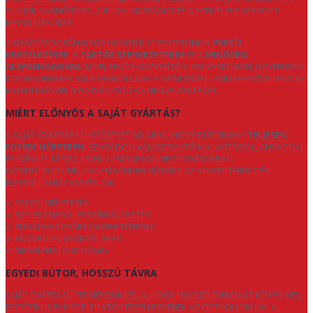
TUDJUK A MINŐSÉGET, A RUGALMASSÁGOT ÉS A SZEMÉLYRE SZABOTT
MEGOLDÁSOKAT.
A GYÁRTÁS SORÁN NAGY HANGSÚLYT FEKTETÜNK A
PRECÍZ
KIVITELEZÉSRE
, A
TARTÓS SZERKEZETEKRE
ÉS A
MINŐSÉGI
ALAPANYAGOKRA
. MIVEL NINCS KÖZVETÍTŐ A FOLYAMATBAN, ÜGYFELEINK
KÖZVETLEN KAPCSOLATBAN ÁLLNAK A GYÁRTÓVAL, AMI LEHETŐVÉ TESZI AZ
EGYEDI IGÉNYEK GYORS ÉS PONTOS MEGVALÓSÍTÁSÁT.
MIÉRT ELŐNYÖS A SAJÁT GYÁRTÁS?
A SAJÁT GYÁRTÁS LEHETŐSÉGET AD ARRA, HOGY BÚTORAINK
TELJESEN
EGYEDI MÉRETBEN
, SZABADON VÁLASZTHATÓ KIALAKÍTÁSSAL, ANYAGGAL
ÉS SZÍNNEL KÉSZÜLJENEK. NEM SABLONMEGOLDÁSOKBAN
GONDOLKODUNK, HANEM MINDEN BÚTORT AZ ADOTT TÉRHEZ ÉS
ÉLETSTÍLUSHOZ IGAZÍTUNK.
✔ EGYEDI MÉRETEZÉS
✔ SZÉLES ANYAG- ÉS SZÍNVÁLASZTÉK
✔ RUGALMAS GYÁRTÁSI LEHETŐSÉGEK
✔ KÖZVETLEN GYÁRTÓI ÁRAK
✔ MEGBÍZHATÓ MINŐSÉG
EGYEDI BÚTOR, HOSSZÚ TÁVRA
SAJÁT GYÁRTÁSÚ TERMÉKEINK CÉLJA, HOGY HOSSZÚ ÉVEKEN ÁT KÉNYELMES,
ESZTÉTIKUS ÉS MEGBÍZHATÓ RÉSZEI LEGYENEK AZ OTTHONOKNAK. A