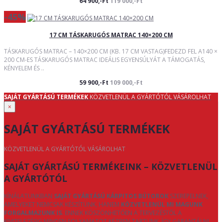
64 900,-Ft
119 000,-Ft
-45%
17 CM TÁSKARUGÓS MATRAC 140×200 CM
TÁSKARUGÓS MATRAC – 140×200 CM (KB. 17 CM VASTAG)FEDEZD FEL A140 ×
200 CM-ES TÁSKARUGÓS MATRAC IDEÁLIS EGYENSÚLYÁT A TÁMOGATÁS,
KÉNYELEM ÉS ..
59 900,-Ft
109 000,-Ft
SAJÁT GYÁRTÁSÚ TERMÉKEK
KÖZVETLENÜL A GYÁRTÓTÓL VÁSÁROLHAT
×
SAJÁT GYÁRTÁSÚ TERMÉKEK
KÖZVETLENÜL A GYÁRTÓTÓL VÁSÁROLHAT
SAJÁT GYÁRTÁSÚ TERMÉKEINK – KÖZVETLENÜL
A GYÁRTÓTÓL
KÍNÁLATUNKBAN
SAJÁT GYÁRTÁSÚ KÁRPITOS BÚTOROK
SZEREPELNEK,
AMELYEKET NEMCSAK KÉSZÍTÜNK, HANEM
KÖZVETLENÜL MI MAGUNK
FORGALMAZUNK IS
. ENNEK KÖSZÖNHETŐEN A TERVEZÉSTŐL A
KIVITELEZÉSIG MINDEN FOLYAMATOT KÉZBEN TARTUNK, ÍGY GARANTÁLNI