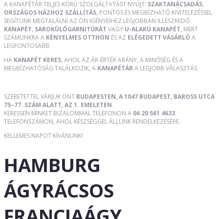
A KANAPÉTÁR TELJES KÖRŰ SZOLGÁLTATÁST NYÚJT:
SZAKTANÁCSADÁS
,
ORSZÁGOS HÁZHOZ SZÁLLÍTÁS
, PONTOS ÉS MEGBÍZHATÓ KIVITELEZÉSSEL.
SEGÍTÜNK MEGTALÁLNI AZ ÖN IGÉNYEIHEZ LEGJOBBAN ILLESZKEDŐ
KANAPÉT
,
SAROKÜLŐGARNITÚRÁT
VAGY
U-ALAKÚ KANAPÉT
, MERT
SZÁMUNKRA A
KÉNYELMES OTTHON
ÉS AZ
ELÉGEDETT VÁSÁRLÓ
A
LEGFONTOSABB.
HA
KANAPÉT KERES
, AHOL AZ ÁR-ÉRTÉK ARÁNY, A MINŐSÉG ÉS A
MEGBÍZHATÓSÁG TALÁLKOZIK, A
KANAPÉTÁR
A LEGJOBB VÁLASZTÁS.
SZERETETTEL VÁRJUK ÖNT
BUDAPESTEN, A 1047 BUDAPEST, BAROSS UTCA
75–77. SZÁM ALATT, AZ 1. EMELETEN
.
KERESSEN MINKET BIZALOMMAL TELEFONON A
06 20 561 4633
TELEFONSZÁMON, AHOL KÉSZSÉGGEL ÁLLUNK RENDELKEZÉSÉRE.
KELLEMES NAPOT KÍVÁNUNK!
HAMBURG
ÁGYRÁCSOS
FRANCIAÁGY