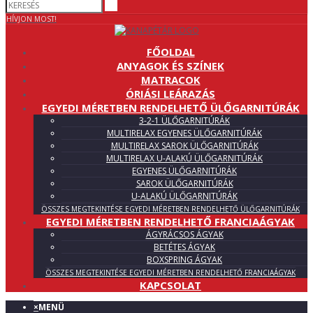
HÍVJON MOST!
FŐOLDAL
ANYAGOK ÉS SZÍNEK
MATRACOK
ÓRIÁSI LEÁRAZÁS
EGYEDI MÉRETBEN RENDELHETŐ ÜLŐGARNITÚRÁK
3-2-1 ÜLŐGARNITÚRÁK
MULTIRELAX EGYENES ÜLŐGARNITÚRÁK
MULTIRELAX SAROK ÜLŐGARNITÚRÁK
MULTIRELAX U-ALAKÚ ÜLŐGARNITÚRÁK
EGYENES ÜLŐGARNITÚRÁK
SAROK ÜLŐGARNITÚRÁK
U-ALAKÚ ÜLŐGARNITÚRÁK
ÖSSZES MEGTEKINTÉSE EGYEDI MÉRETBEN RENDELHETŐ ÜLŐGARNITÚRÁK
EGYEDI MÉRETBEN RENDELHETŐ FRANCIAÁGYAK
ÁGYRÁCSOS ÁGYAK
BETÉTES ÁGYAK
BOXSPRING ÁGYAK
ÖSSZES MEGTEKINTÉSE EGYEDI MÉRETBEN RENDELHETŐ FRANCIAÁGYAK
KAPCSOLAT
×
MENÜ