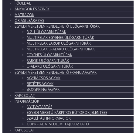
FŐOLDAL
ANYAGOK ÉS SZÍNEK
MATRACOK
ÓRIÁSI LEÁRAZÁS
EGYEDI MÉRETBEN RENDELHETŐ ÜLŐGARNITÚRÁK
3-2-1 ÜLŐGARNITÚRÁK
MULTIRELAX EGYENES ÜLŐGARNITÚRÁK
MULTIRELAX SAROK ÜLŐGARNITÚRÁK
MULTIRELAX U-ALAKÚ ÜLŐGARNITÚRÁK
EGYENES ÜLŐGARNITÚRÁK
SAROK ÜLŐGARNITÚRÁK
U-ALAKÚ ÜLŐGARNITÚRÁK
EGYEDI MÉRETBEN RENDELHETŐ FRANCIAÁGYAK
ÁGYRÁCSOS ÁGYAK
BETÉTES ÁGYAK
BOXSPRING ÁGYAK
KAPCSOLAT
INFORMÁCIÓK
NYITVATARTÁS
EGYEDI MÉRETŰ KÁRPITOS BÚTOROK JELENTÉSE
SZÁLLÍTÁSI INFORMÁCIÓK
GDPR - ADATVÉDELMI TÁJÉKOZTATÓ
KAPCSOLAT