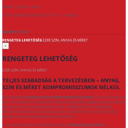
TÍMEA +36 20 561 46 33
1047 BUDAPEST BAROSS UTCA 75-77. 1 EMELET
KANAPETAR.HU
RENGETEG LEHETŐSÉG
EZER SZÍN, ANYAG ÉS MÉRET
×
RENGETEG LEHETŐSÉG
EZER SZÍN, ANYAG ÉS MÉRET
TELJES SZABADSÁG A TERVEZÉSBEN – ANYAG,
SZÍN ÉS MÉRET KOMPROMISSZUMOK NÉLKÜL
BÚTORAINK
TELJESEN EGYEDI MÉRETBEN KÉSZÜLNEK
, ÍGY PONTOSAN AZ
ÖN OTTHONÁHOZ, TÉRADOTTSÁGAIHOZ ÉS ELKÉPZELÉSEIHEZ IGAZODNAK.
NÁLUNK NINCS SZABVÁNYMEGOLDÁS: A MÉRETEZÉST CENTIMÉTERRE
PONTOSAN HATÁROZZUK MEG, HOGY A BÚTOR NE CSAK SZÉP LEGYEN,
HANEM VALÓBAN KÉNYELMES ÉS PRAKTIKUS IS.
A KIALAKÍTÁS MELLETT RENDKÍVÜL SZÉLES
ANYAGVÁLASZTÉK
ÁLL