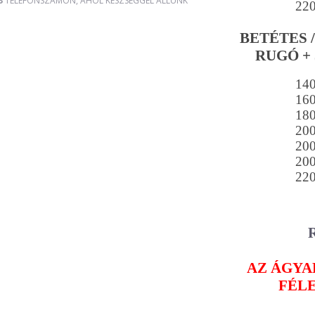
3
TELEFONSZÁMON, AHOL KÉSZSÉGGEL ÁLLUNK
22
BETÉTES 
RUGÓ + 
14
16
18
20
20
20
22
AZ ÁGYAK
FÉL