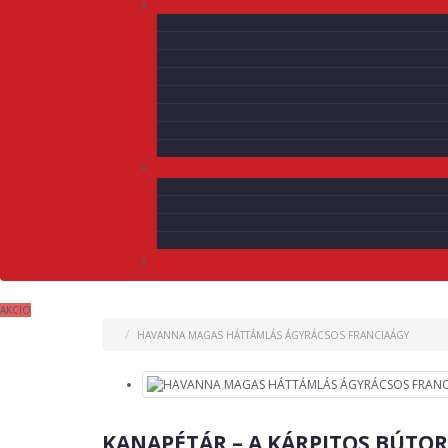
AKCIÓ
HAVANNA MAGAS HÁTTÁMLÁS ÁGYRÁCSOS FRANCIAÁGY
KANAPÉTÁR – A KÁRPITOS BÚTO