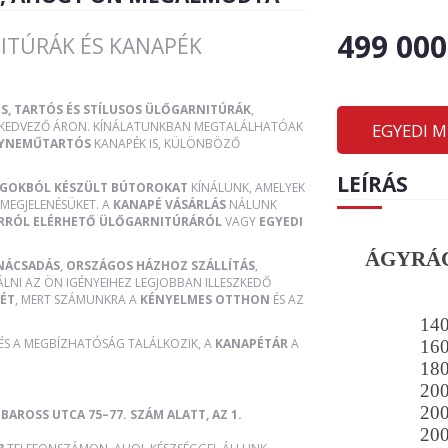
499 000
ITÚRÁK ÉS KANAPÉK
S, TARTÓS ÉS STÍLUSOS ÜLŐGARNITÚRÁK
,
, KEDVEZŐ ÁRON. KÍNÁLATUNKBAN MEGTALÁLHATÓAK
EGYEDI 
YNEMŰTARTÓS
KANAPÉK IS, KÜLÖNBÖZŐ
LEÍRÁS
AGOKBÓL KÉSZÜLT BÚTOROKAT
KÍNÁLUNK, AMELYEK
MEGJELENÉSÜKET. A
KANAPÉ VÁSÁRLÁS
NÁLUNK
RRÓL ELÉRHETŐ ÜLŐGARNITÚRÁRÓL
VAGY
EGYEDI
ÁGYRÁC
NÁCSADÁS
,
ORSZÁGOS HÁZHOZ SZÁLLÍTÁS
,
ÁLNI AZ ÖN IGÉNYEIHEZ LEGJOBBAN ILLESZKEDŐ
ÉT
, MERT SZÁMUNKRA A
KÉNYELMES OTTHON
ÉS AZ
14
 ÉS A MEGBÍZHATÓSÁG TALÁLKOZIK, A
KANAPÉTÁR
A
16
18
20
20
BAROSS UTCA 75–77. SZÁM ALATT, AZ 1.
20