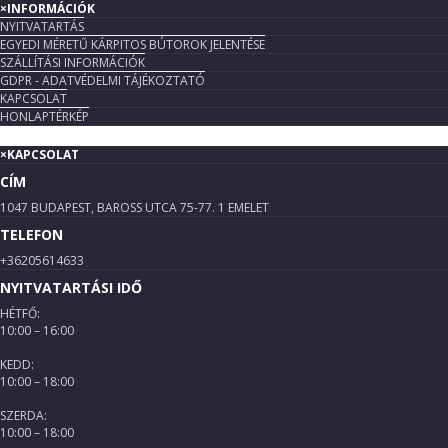
×
INFORMÁCIÓK
NYITVATARTÁS
EGYEDI MÉRETŰ KÁRPITOS BÚTOROK JELENTÉSE
SZÁLLÍTÁSI INFORMÁCIÓK
GDPR - ADATVÉDELMI TÁJÉKOZTATÓ
KAPCSOLAT
HONLAPTÉRKÉP
×
KAPCSOLAT
CÍM
1047 BUDAPEST, BAROSS UTCA 75-77. 1 EMELET
TELEFON
+36205614633
NYITVATARTÁSI IDŐ
HÉTFŐ:
10:00 – 16:00
KEDD:
10:00 – 18:00
SZERDA:
10:00 – 18:00