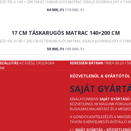
EZD FEL A 160 × 200 CM-ES TÁSKARUGÓS MATRAC IDEÁLIS EGYENSÚLYÁT A TÁM
64 900,-Ft
119 000,-Ft
17 CM TÁSKARUGÓS MATRAC 140×200 CM
ZD FEL A140 × 200 CM-ES TÁSKARUGÓS MATRAC IDEÁLIS EGYENSÚLYÁT A TÁMO
59 900,-Ft
109 000,-Ft
SZÁLLÍTÁS
AZ EGÉSZ ORSZÁGBA
KERESSEN BÁTRAN
TIMEA 06 20 / 5
UNK
KÖZVETLENÜL A GYÁRTÓTÓL
SAJÁT GYÁRT
KÍNÁLATUNKBAN
SAJÁT GYÁRTÁSÚ
KÖZVETLENÜL MI MAGUNK FORGALMAZ
RUGALMAS KIALAKÍTÁST ÉS A MEGBÍ
A GONDOS KIVITELEZÉS ÉS A MINŐS
TÁVON IS KÉNYELMES ÉS IDŐTÁLLÓ 
👉
SAJÁT GYÁRTÁS – KÖZVETLENÜ