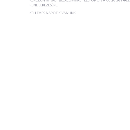
KERESSEN MINKET BIZALOMMAL TELEFONON A
06 20 561 463
RENDELKEZÉSÉRE.
KELLEMES NAPOT KÍVÁNUNK!