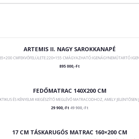
ARTEMIS II. NAGY SAROKKANAPÉ
285×200 CMFEKVŐFELÜLETE:220×155 CMÁGYAZHATÓ:IGENÁGYNEMŰTARTÓ:IGEN Á
895 000,-Ft
FEDŐMATRAC 140X200 CM
IKUS ÉS KÉNYELMI KIEGÉSZÍTŐ MEGLÉVŐ MATRACODHOZ, AMELY JELENTŐSEN JAV
29 900,-Ft
49 900,-Ft
17 CM TÁSKARUGÓS MATRAC 160×200 CM