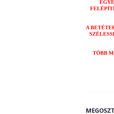
EGYE
FELÉPÍT
A BETÉTE
SZÉLESSÉ
TÖBB M
MEGOSZT