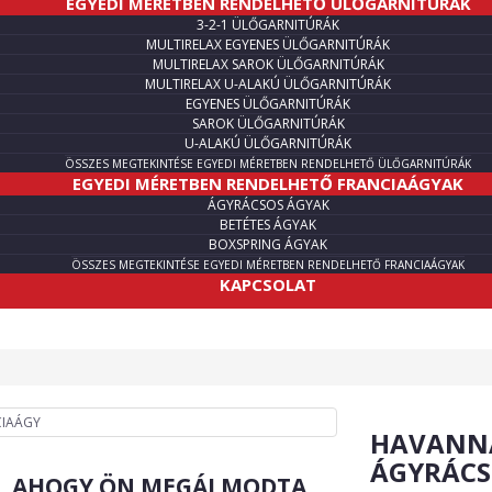
EGYEDI MÉRETBEN RENDELHETŐ ÜLŐGARNITÚRÁK
3-2-1 ÜLŐGARNITÚRÁK
MULTIRELAX EGYENES ÜLŐGARNITÚRÁK
MULTIRELAX SAROK ÜLŐGARNITÚRÁK
MULTIRELAX U-ALAKÚ ÜLŐGARNITÚRÁK
EGYENES ÜLŐGARNITÚRÁK
SAROK ÜLŐGARNITÚRÁK
U-ALAKÚ ÜLŐGARNITÚRÁK
ÖSSZES MEGTEKINTÉSE EGYEDI MÉRETBEN RENDELHETŐ ÜLŐGARNITÚRÁK
EGYEDI MÉRETBEN RENDELHETŐ FRANCIAÁGYAK
ÁGYRÁCSOS ÁGYAK
BETÉTES ÁGYAK
BOXSPRING ÁGYAK
ÖSSZES MEGTEKINTÉSE EGYEDI MÉRETBEN RENDELHETŐ FRANCIAÁGYAK
KAPCSOLAT
HAVANN
ÁGYRÁCS
R, AHOGY ÖN MEGÁLMODTA