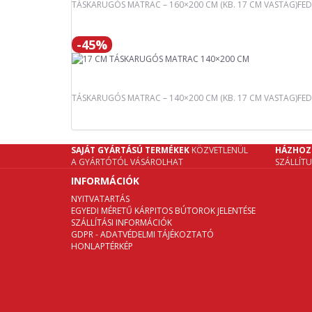
TÁSKARUGÓS MATRAC – 160×200 CM (KB. 17 CM VASTAG)FED
-45%
TÁSKARUGÓS MATRAC – 140×200 CM (KB. 17 CM VASTAG)FEDE
SAJÁT GYÁRTÁSÚ TERMÉKEK
KÖZVETLENÜL
HÁZHOZ
A GYÁRTÓTÓL VÁSÁROLHAT
SZÁLLÍT
INFORMÁCIÓK
NYITVATARTÁS
EGYEDI MÉRETŰ KÁRPITOS BÚTOROK JELENTÉSE
SZÁLLÍTÁSI INFORMÁCIÓK
GDPR - ADATVÉDELMI TÁJÉKOZTATÓ
HONLAPTÉRKÉP