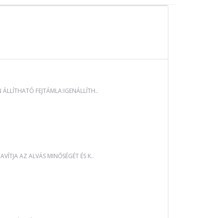
LLÍTHATÓ FEJTÁMLA:IGENÁLLÍTH..
ÍTJA AZ ALVÁS MINŐSÉGÉT ÉS K..