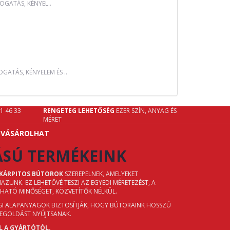
OGATÁS, KÉNYEL..
GATÁS, KÉNYELEM ÉS ..
61 46 33
RENGETEG LEHETŐSÉG
EZER SZÍN, ANYAG ÉS
MÉRET
 VÁSÁROLHAT
ÁSÚ TERMÉKEINK
 KÁRPITOS BÚTOROK
SZEREPELNEK, AMELYEKET
UNK. EZ LEHETŐVÉ TESZI AZ EGYEDI MÉRETEZÉST, A
ZHATÓ MINŐSÉGET, KÖZVETÍTŐK NÉLKÜL.
ÉGI ALAPANYAGOK BIZTOSÍTJÁK, HOGY BÚTORAINK HOSSZÚ
MEGOLDÁST NYÚJTSANAK.
L A GYÁRTÓTÓL.