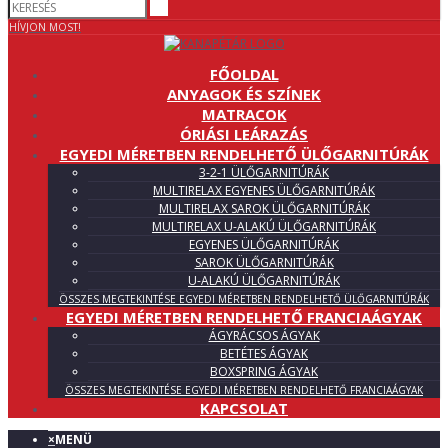
HÍVJON MOST!
FŐOLDAL
ANYAGOK ÉS SZÍNEK
MATRACOK
ÓRIÁSI LEÁRAZÁS
EGYEDI MÉRETBEN RENDELHETŐ ÜLŐGARNITÚRÁK
3-2-1 ÜLŐGARNITÚRÁK
MULTIRELAX EGYENES ÜLŐGARNITÚRÁK
MULTIRELAX SAROK ÜLŐGARNITÚRÁK
MULTIRELAX U-ALAKÚ ÜLŐGARNITÚRÁK
EGYENES ÜLŐGARNITÚRÁK
SAROK ÜLŐGARNITÚRÁK
U-ALAKÚ ÜLŐGARNITÚRÁK
ÖSSZES MEGTEKINTÉSE EGYEDI MÉRETBEN RENDELHETŐ ÜLŐGARNITÚRÁK
EGYEDI MÉRETBEN RENDELHETŐ FRANCIAÁGYAK
ÁGYRÁCSOS ÁGYAK
BETÉTES ÁGYAK
BOXSPRING ÁGYAK
ÖSSZES MEGTEKINTÉSE EGYEDI MÉRETBEN RENDELHETŐ FRANCIAÁGYAK
KAPCSOLAT
×
MENÜ