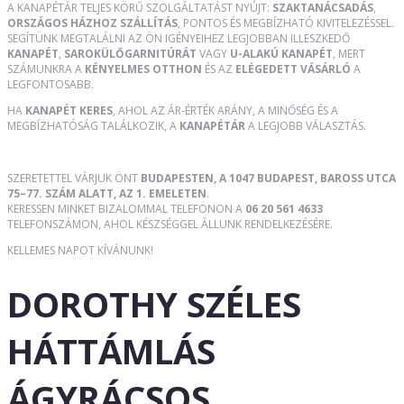
A KANAPÉTÁR TELJES KÖRŰ SZOLGÁLTATÁST NYÚJT:
SZAKTANÁCSADÁS
,
ORSZÁGOS HÁZHOZ SZÁLLÍTÁS
, PONTOS ÉS MEGBÍZHATÓ KIVITELEZÉSSEL.
SEGÍTÜNK MEGTALÁLNI AZ ÖN IGÉNYEIHEZ LEGJOBBAN ILLESZKEDŐ
KANAPÉT
,
SAROKÜLŐGARNITÚRÁT
VAGY
U-ALAKÚ KANAPÉT
, MERT
SZÁMUNKRA A
KÉNYELMES OTTHON
ÉS AZ
ELÉGEDETT VÁSÁRLÓ
A
LEGFONTOSABB.
HA
KANAPÉT KERES
, AHOL AZ ÁR-ÉRTÉK ARÁNY, A MINŐSÉG ÉS A
MEGBÍZHATÓSÁG TALÁLKOZIK, A
KANAPÉTÁR
A LEGJOBB VÁLASZTÁS.
SZERETETTEL VÁRJUK ÖNT
BUDAPESTEN, A 1047 BUDAPEST, BAROSS UTCA
75–77. SZÁM ALATT, AZ 1. EMELETEN
.
KERESSEN MINKET BIZALOMMAL TELEFONON A
06 20 561 4633
TELEFONSZÁMON, AHOL KÉSZSÉGGEL ÁLLUNK RENDELKEZÉSÉRE.
KELLEMES NAPOT KÍVÁNUNK!
DOROTHY SZÉLES
HÁTTÁMLÁS
ÁGYRÁCSOS