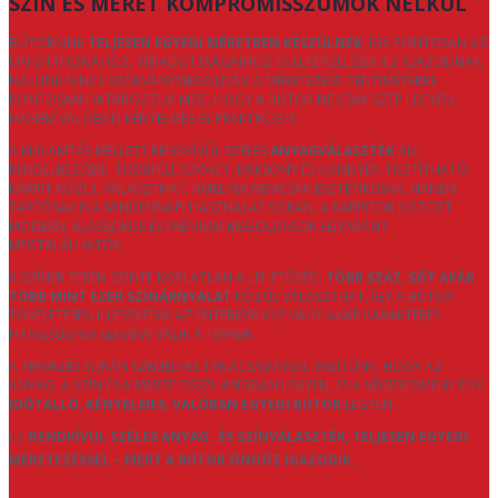
SZÍN ÉS MÉRET KOMPROMISSZUMOK NÉLKÜL
BÚTORAINK
TELJESEN EGYEDI MÉRETBEN KÉSZÜLNEK
, ÍGY PONTOSAN AZ
ÖN OTTHONÁHOZ, TÉRADOTTSÁGAIHOZ ÉS ELKÉPZELÉSEIHEZ IGAZODNAK.
NÁLUNK NINCS SZABVÁNYMEGOLDÁS: A MÉRETEZÉST CENTIMÉTERRE
PONTOSAN HATÁROZZUK MEG, HOGY A BÚTOR NE CSAK SZÉP LEGYEN,
HANEM VALÓBAN KÉNYELMES ÉS PRAKTIKUS IS.
A KIALAKÍTÁS MELLETT RENDKÍVÜL SZÉLES
ANYAGVÁLASZTÉK
ÁLL
RENDELKEZÉSRE. TÖBBFÉLE SZÖVET, BÁRSONY ÉS KÖNNYEN TISZTÍTHATÓ
KÁRPIT KÖZÜL VÁLASZTHAT, AMELYEK NEMCSAK ESZTÉTIKUSAK, HANEM
TARTÓSAK IS A MINDENNAPI HASZNÁLAT SORÁN. A KÁRPITOK KÖZÖTT
MODERN, KLASSZIKUS ÉS PRÉMIUM MEGOLDÁSOK EGYARÁNT
MEGTALÁLHATÓK.
A SZÍNEK TERÉN SZINTE KORLÁTLAN A LEHETŐSÉG:
TÖBB SZÁZ, SŐT AKÁR
TÖBB MINT EZER SZÍNÁRNYALAT
KÖZÜL VÁLASZTHAT, ÍGY A BÚTOR
TÖKÉLETESEN ILLESZKEDIK AZ ENTERIŐRHÖZ VAGY AKÁR KARAKTERES
HANGSÚLYOS ELEMÉVÉ VÁLIK A TÉRNEK.
A TERVEZÉS SORÁN SZEMÉLYES TANÁCSADÁSSAL SEGÍTÜNK, HOGY AZ
ANYAG, A SZÍN ÉS A MÉRET ÖSSZHANGBAN LEGYEN, ÉS A VÉGEREDMÉNY EGY
IDŐTÁLLÓ, KÉNYELMES, VALÓBAN EGYEDI BÚTOR
LEGYEN.
👉
RENDKÍVÜL SZÉLES ANYAG- ÉS SZÍNVÁLASZTÉK, TELJESEN EGYEDI
MÉRETEZÉSSEL – MERT A BÚTOR ÖNHÖZ IGAZODIK.