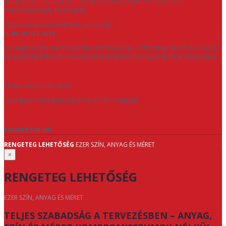
AHOL ELŐZETES EGYEZTETÉST KÖVETŐEN SZEMÉLYRE SZABOTT
TANÁCSADÁSSAL FOGADJUK.
TELEFONON IS ELÉRHETŐEK VAGYUNK:
📞
06 20 561 4633
NE HABOZZON KAPCSOLATBA LÉPNI VELÜNK – ÖRÖMMEL SEGÍTÜNK, HOGY
AZ ELKÉPZELÉSEKBŐL VALÓDI, KÉNYELMES ÉS IDŐTÁLLÓ BÚTOR SZÜLESSEN.
TÍMEA +36 20 561 46 33
1047 BUDAPEST BAROSS UTCA 75-77. 1 EMELET
KANAPETAR.HU
RENGETEG LEHETŐSÉG
EZER SZÍN, ANYAG ÉS MÉRET
×
RENGETEG LEHETŐSÉG
EZER SZÍN, ANYAG ÉS MÉRET
TELJES SZABADSÁG A TERVEZÉSBEN – ANYAG,