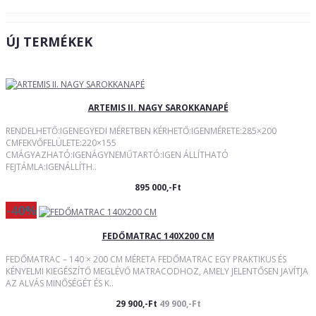
ÚJ TERMÉKEK
ARTEMIS II. NAGY SAROKKANAPÉ
RENDELHETŐ:IGENEGYEDI MÉRETBEN KÉRHETŐ:IGENMÉRETE:285×200
CMFEKVŐFELÜLETE:220×155
CMÁGYAZHATÓ:IGENÁGYNEMŰTARTÓ:IGEN ÁLLÍTHATÓ
FEJTÁMLA:IGENÁLLÍTH..
895 000,-Ft
-40%
FEDŐMATRAC 140X200 CM
FEDŐMATRAC – 140 × 200 CM MÉRETA FEDŐMATRAC EGY PRAKTIKUS ÉS
KÉNYELMI KIEGÉSZÍTŐ MEGLÉVŐ MATRACODHOZ, AMELY JELENTŐSEN JAVÍTJA
AZ ALVÁS MINŐSÉGÉT ÉS K..
29 900,-Ft
49 900,-Ft