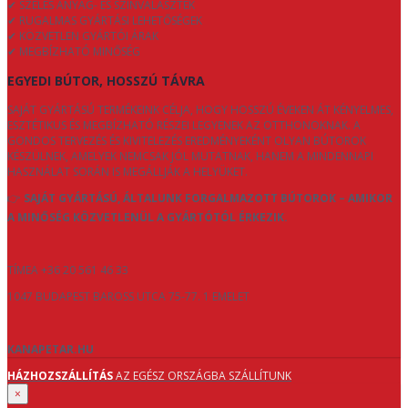
✔ SZÉLES ANYAG- ÉS SZÍNVÁLASZTÉK
✔ RUGALMAS GYÁRTÁSI LEHETŐSÉGEK
✔ KÖZVETLEN GYÁRTÓI ÁRAK
✔ MEGBÍZHATÓ MINŐSÉG
EGYEDI BÚTOR, HOSSZÚ TÁVRA
SAJÁT GYÁRTÁSÚ TERMÉKEINK CÉLJA, HOGY HOSSZÚ ÉVEKEN ÁT KÉNYELMES,
ESZTÉTIKUS ÉS MEGBÍZHATÓ RÉSZEI LEGYENEK AZ OTTHONOKNAK. A
GONDOS TERVEZÉS ÉS KIVITELEZÉS EREDMÉNYEKÉNT OLYAN BÚTOROK
KÉSZÜLNEK, AMELYEK NEMCSAK JÓL MUTATNAK, HANEM A MINDENNAPI
HASZNÁLAT SORÁN IS MEGÁLLJÁK A HELYÜKET.
👉
SAJÁT GYÁRTÁSÚ, ÁLTALUNK FORGALMAZOTT BÚTOROK – AMIKOR
A MINŐSÉG KÖZVETLENÜL A GYÁRTÓTÓL ÉRKEZIK.
TÍMEA +36 20 561 46 33
1047 BUDAPEST BAROSS UTCA 75-77. 1 EMELET
KANAPETAR.HU
HÁZHOZSZÁLLÍTÁS
AZ EGÉSZ ORSZÁGBA SZÁLLÍTUNK
×