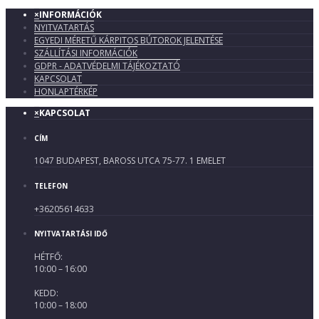
×
INFORMÁCIÓK
NYITVATARTÁS
EGYEDI MÉRETŰ KÁRPITOS BÚTOROK JELENTÉSE
SZÁLLÍTÁSI INFORMÁCIÓK
GDPR - ADATVÉDELMI TÁJÉKOZTATÓ
KAPCSOLAT
HONLAPTÉRKÉP
×
KAPCSOLAT
CÍM
1047 BUDAPEST, BAROSS UTCA 75-77. 1 EMELET
TELEFON
+36205614633
NYITVATARTÁSI IDŐ
HÉTFŐ:
10:00 – 16:00
KEDD:
10:00 – 18:00