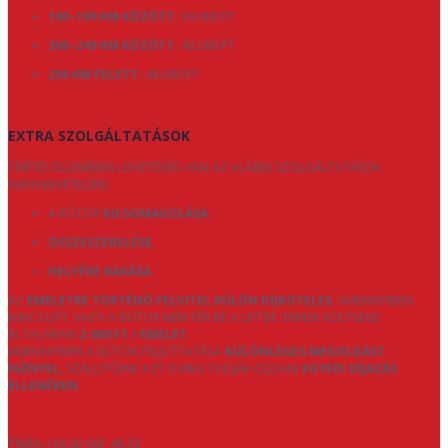
100–199 KM KÖZÖTT:
39.000 FT
200–249 KM KÖZÖTT:
43.000 FT
250 KM FELETT:
48.000 FT
EXTRA SZOLGÁLTATÁSOK
TÉRÍTÉS ELLENÉBEN LEHETŐSÉG VAN AZ ALÁBBI SZOLGÁLTATÁSOK
IGÉNYBEVÉTELÉRE:
A BÚTOR
KICSOMAGOLÁSA
,
ÖSSZESZERELÉSE
,
HELYÉRE RAKÁSA
.
AZ
EMELETRE TÖRTÉNŐ FELVITEL KÜLÖN DÍJKÖTELES
, AMENNYIBEN
NINCS LIFT, VAGY A BÚTOR NEM FÉR BE A LIFTBE. ENNEK KÖLTSÉGE
ÁLTALÁBAN
2.000 FT / EMELET
.
AMENNYIBEN A BÚTOR FELJUTTATÁSA
KÜLÖNLEGES MEGOLDÁST
IGÉNYEL
, SZÁLLÍTÓINK AZT IS MEG TUDJÁK OLDANI
EGYEDI DÍJAZÁS
ELLENÉBEN
.
TÍMEA +36 20 561 46 33