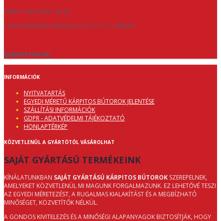
TÍMEA +36 20 561 46 33
1047 BUDAPEST BAROSS UTCA 75-77. 1 EMELET
KANAPETAR.HU
INFORMÁCIÓK
NYITVATARTÁS
EGYEDI MÉRETŰ KÁRPITOS BÚTOROK JELENTÉSE
SZÁLLÍTÁSI INFORMÁCIÓK
GDPR - ADATVÉDELMI TÁJÉKOZTATÓ
HONLAPTÉRKÉP
KÖZVETLENÜL A GYÁRTÓTÓL VÁSÁROLHAT
SAJÁT GYÁRTÁSÚ TERMÉKEINK
KÍNÁLATUNKBAN
SAJÁT GYÁRTÁSÚ KÁRPITOS BÚTOROK
SZEREPELNEK,
AMELYEKET KÖZVETLENÜL MI MAGUNK FORGALMAZUNK. EZ LEHETŐVÉ TESZI
AZ EGYEDI MÉRETEZÉST, A RUGALMAS KIALAKÍTÁST ÉS A MEGBÍZHATÓ
MINŐSÉGET, KÖZVETÍTŐK NÉLKÜL.
A GONDOS KIVITELEZÉS ÉS A MINŐSÉGI ALAPANYAGOK BIZTOSÍTJÁK, HOGY