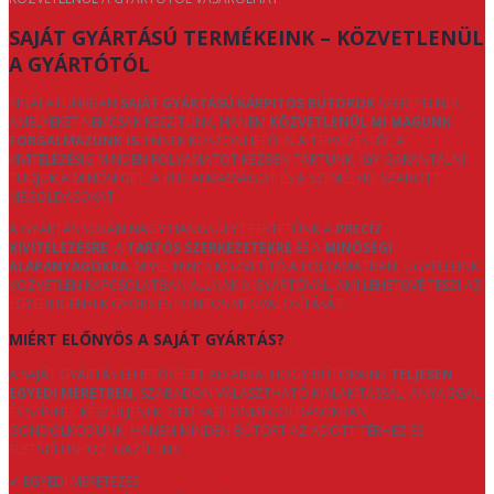
SAJÁT GYÁRTÁSÚ TERMÉKEINK – KÖZVETLENÜL
A GYÁRTÓTÓL
KÍNÁLATUNKBAN
SAJÁT GYÁRTÁSÚ KÁRPITOS BÚTOROK
SZEREPELNEK,
AMELYEKET NEMCSAK KÉSZÍTÜNK, HANEM
KÖZVETLENÜL MI MAGUNK
FORGALMAZUNK IS
. ENNEK KÖSZÖNHETŐEN A TERVEZÉSTŐL A
KIVITELEZÉSIG MINDEN FOLYAMATOT KÉZBEN TARTUNK, ÍGY GARANTÁLNI
TUDJUK A MINŐSÉGET, A RUGALMASSÁGOT ÉS A SZEMÉLYRE SZABOTT
MEGOLDÁSOKAT.
A GYÁRTÁS SORÁN NAGY HANGSÚLYT FEKTETÜNK A
PRECÍZ
KIVITELEZÉSRE
, A
TARTÓS SZERKEZETEKRE
ÉS A
MINŐSÉGI
ALAPANYAGOKRA
. MIVEL NINCS KÖZVETÍTŐ A FOLYAMATBAN, ÜGYFELEINK
KÖZVETLEN KAPCSOLATBAN ÁLLNAK A GYÁRTÓVAL, AMI LEHETŐVÉ TESZI AZ
EGYEDI IGÉNYEK GYORS ÉS PONTOS MEGVALÓSÍTÁSÁT.
MIÉRT ELŐNYÖS A SAJÁT GYÁRTÁS?
A SAJÁT GYÁRTÁS LEHETŐSÉGET AD ARRA, HOGY BÚTORAINK
TELJESEN
EGYEDI MÉRETBEN
, SZABADON VÁLASZTHATÓ KIALAKÍTÁSSAL, ANYAGGAL
ÉS SZÍNNEL KÉSZÜLJENEK. NEM SABLONMEGOLDÁSOKBAN
GONDOLKODUNK, HANEM MINDEN BÚTORT AZ ADOTT TÉRHEZ ÉS
ÉLETSTÍLUSHOZ IGAZÍTUNK.
✔ EGYEDI MÉRETEZÉS