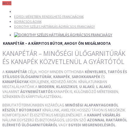
AKCIÓ
EGYEDI MÉRETBEN RENDELHETŐ FRANCIAÁGYAK
ÁGYRÁCSOS ÁGYAK
DOROTHY SZÉLES HÁTTÁMLÁS ÁGYRÁCSOS FRANCIAÁGY
KANAPÉTÁR – A KÁRPITOS BÚTOR, AHOGY ÖN MEGÁLMODTA
KANAPÉTÁR – MINŐSÉGI ÜLŐGARNITÚRÁK
ÉS KANAPÉK KÖZVETLENÜL A GYÁRTÓTÓL
A
KANAPÉTÁR
CÉLJA, HOGY MINDEN OTTHONBA
KÉNYELMES, TARTÓS ÉS
STÍLUSOS ÜLŐGARNITÚRÁK
,
KANAPÉK
,
SAROKKANAPÉK
ÉS
KANAPÉÁGYAK
KERÜLJENEK, KEDVEZŐ ÁRON. KÍNÁLATUNKBAN
MEGTALÁLHATÓAK A
MODERN
,
KLASSZIKUS
,
U ALAKÚ
,
L ALAKÚ
,
VALAMINT
ÁGYNEMŰTARTÓS
KANAPÉK IS, KÜLÖNBÖZŐ MÉRETEKBEN,
SZÍNEKBEN ÉS KÁRPITVÁLASZTÉKKAL.
BEMUTATÓTERMÜNKBEN KIZÁRÓLAG
MINŐSÉGI ALAPANYAGOKBÓL
KÉSZÜLT BÚTOROKAT
KÍNÁLUNK, AMELYEK HOSSZÚ TÁVON IS MEGŐRZIK
KOMFORTJUKAT ÉS ESZTÉTIKUS MEGJELENÉSÜKET. A
KANAPÉ VÁSÁRLÁS
NÁLUNK EGYSZERŰ ÉS BIZTONSÁGOS, LEGYEN SZÓ
AZONNAL RAKTÁRRÓL
ELÉRHETŐ ÜLŐGARNITÚRÁRÓL
VAGY
EGYEDI MEGRENDELÉSRŐL
.