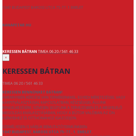
1047 BUDAPEST BAROSS UTCA 75-77. 1 EMELET
KANAPETAR.HU
KERESSEN BÁTRAN
TIMEA 06 20 / 561 46 33
×
KERESSEN BÁTRAN
TIMEA 06 20 / 561 46 33
KERESSEN BENNÜNKET BÁTRAN!
AMENNYIBEN KÉRDÉSE VAN TERMÉKEINKKEL, EGYEDI MÉRETEZÉSSEL VAGY
KÁRPITVÁLASZTÁSSAL KAPCSOLATBAN, KÉSZSÉGGEL ÁLLUNK
RENDELKEZÉSÉRE. SZÍVESEN SEGÍTÜNK A TERVEZÉSBEN ÉS A MEGFELELŐ
MEGOLDÁS KIVÁLASZTÁSÁBAN, HOGY A BÚTOR VALÓBAN AZ ÖN
IGÉNYEIHEZ ÉS OTTHONÁHOZ IGAZODJON.
SZEMÉLYESEN IS VÁRJUK BEMUTATÓTERMÜNKBEN:
1047 BUDAPEST, BAROSS UTCA 75–77., 1. EMELET
,