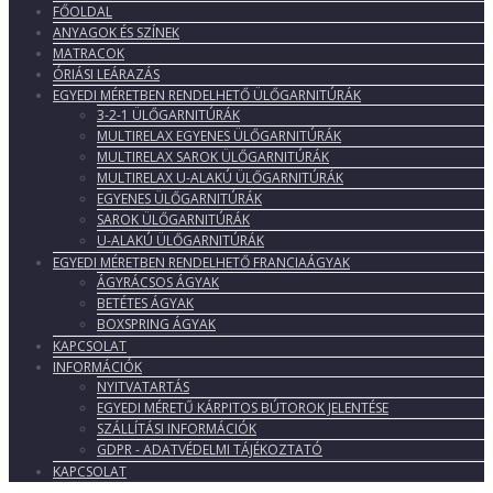
FŐOLDAL
ANYAGOK ÉS SZÍNEK
MATRACOK
ÓRIÁSI LEÁRAZÁS
EGYEDI MÉRETBEN RENDELHETŐ ÜLŐGARNITÚRÁK
3-2-1 ÜLŐGARNITÚRÁK
MULTIRELAX EGYENES ÜLŐGARNITÚRÁK
MULTIRELAX SAROK ÜLŐGARNITÚRÁK
MULTIRELAX U-ALAKÚ ÜLŐGARNITÚRÁK
EGYENES ÜLŐGARNITÚRÁK
SAROK ÜLŐGARNITÚRÁK
U-ALAKÚ ÜLŐGARNITÚRÁK
EGYEDI MÉRETBEN RENDELHETŐ FRANCIAÁGYAK
ÁGYRÁCSOS ÁGYAK
BETÉTES ÁGYAK
BOXSPRING ÁGYAK
KAPCSOLAT
INFORMÁCIÓK
NYITVATARTÁS
EGYEDI MÉRETŰ KÁRPITOS BÚTOROK JELENTÉSE
SZÁLLÍTÁSI INFORMÁCIÓK
GDPR - ADATVÉDELMI TÁJÉKOZTATÓ
KAPCSOLAT