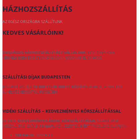
HÁZHOZSZÁLLÍTÁS
AZ EGÉSZ ORSZÁGBA SZÁLLÍTUNK
KEDVES VÁSÁRLÓINK!
ORSZÁGOS HÁZHOZSZÁLLÍTÁST VÁLLALUNK
, HOGY BÚTORAI
KÉNYELMESEN ÉS BIZTONSÁGOSAN JUSSANAK EL ÖNHÖZ.
SZÁLLÍTÁSI DÍJAK BUDAPESTEN
A SZÁLLÍTÁS DÍJA
16.000 FT–30.000 FT KÖZÖTT
ALAKUL, A KERÜLET
ELHELYEZKEDÉSÉTŐL FÜGGŐEN.
VIDÉKI SZÁLLÍTÁS – KEDVEZMÉNYES KÖRSZÁLLÍTÁSSAL
VIDÉKRE
KEDVEZMÉNYES ÁRON, KÖRSZÁLLÍTÁSSAL
SZÁLLÍTUNK
(KISZÁLLÍTÁSI IDŐ:
2–10 NAP
), AZ ÜZLETTŐL MÉRT TÁVOLSÁG ALAPJÁN:
100 KM-IG:
32.000 FT