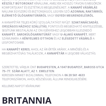
KÉSZÜLT BÚTOROKAT
KÍNÁLUNK, AMELYEK HOSSZÚ TÁVON IS MEGŐRZIK
KOMFORTJUKAT ÉS ESZTÉTIKUS MEGJELENÉSÜKET. A
KANAPÉ VÁSÁRLÁS
NÁLUNK EGYSZERŰ ÉS BIZTONSÁGOS, LEGYEN SZÓ
AZONNAL RAKTÁRRÓL
ELÉRHETŐ ÜLŐGARNITÚRÁRÓL
VAGY
EGYEDI MEGRENDELÉSRŐL
.
A KANAPÉTÁR TELJES KÖRŰ SZOLGÁLTATÁST NYÚJT:
SZAKTANÁCSADÁS
,
ORSZÁGOS HÁZHOZ SZÁLLÍTÁS
, PONTOS ÉS MEGBÍZHATÓ KIVITELEZÉSSEL.
SEGÍTÜNK MEGTALÁLNI AZ ÖN IGÉNYEIHEZ LEGJOBBAN ILLESZKEDŐ
KANAPÉT
,
SAROKÜLŐGARNITÚRÁT
VAGY
U-ALAKÚ KANAPÉT
, MERT
SZÁMUNKRA A
KÉNYELMES OTTHON
ÉS AZ
ELÉGEDETT VÁSÁRLÓ
A
LEGFONTOSABB.
HA
KANAPÉT KERES
, AHOL AZ ÁR-ÉRTÉK ARÁNY, A MINŐSÉG ÉS A
MEGBÍZHATÓSÁG TALÁLKOZIK, A
KANAPÉTÁR
A LEGJOBB VÁLASZTÁS.
SZERETETTEL VÁRJUK ÖNT
BUDAPESTEN, A 1047 BUDAPEST, BAROSS UTCA
75–77. SZÁM ALATT, AZ 1. EMELETEN
.
KERESSEN MINKET BIZALOMMAL TELEFONON A
06 20 561 4633
TELEFONSZÁMON, AHOL KÉSZSÉGGEL ÁLLUNK RENDELKEZÉSÉRE.
KELLEMES NAPOT KÍVÁNUNK!
BRITANNIA