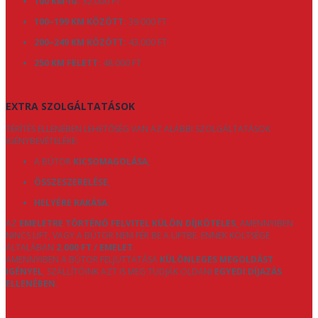
100 KM-IG:
32.000 FT
100–199 KM KÖZÖTT:
39.000 FT
200–249 KM KÖZÖTT:
43.000 FT
250 KM FELETT:
48.000 FT
EXTRA SZOLGÁLTATÁSOK
TÉRÍTÉS ELLENÉBEN LEHETŐSÉG VAN AZ ALÁBBI SZOLGÁLTATÁSOK
IGÉNYBEVÉTELÉRE:
A BÚTOR
KICSOMAGOLÁSA
,
ÖSSZESZERELÉSE
,
HELYÉRE RAKÁSA
.
AZ
EMELETRE TÖRTÉNŐ FELVITEL KÜLÖN DÍJKÖTELES
, AMENNYIBEN
NINCS LIFT, VAGY A BÚTOR NEM FÉR BE A LIFTBE. ENNEK KÖLTSÉGE
ÁLTALÁBAN
2.000 FT / EMELET
.
AMENNYIBEN A BÚTOR FELJUTTATÁSA
KÜLÖNLEGES MEGOLDÁST
IGÉNYEL
, SZÁLLÍTÓINK AZT IS MEG TUDJÁK OLDANI
EGYEDI DÍJAZÁS
ELLENÉBEN
.