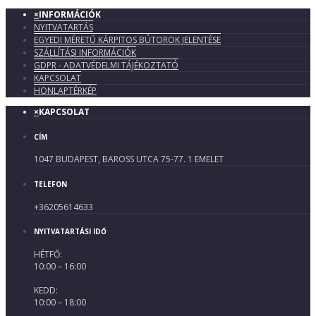
×
INFORMÁCIÓK
NYITVATARTÁS
EGYEDI MÉRETŰ KÁRPITOS BÚTOROK JELENTÉSE
SZÁLLÍTÁSI INFORMÁCIÓK
GDPR - ADATVÉDELMI TÁJÉKOZTATÓ
KAPCSOLAT
HONLAPTÉRKÉP
×
KAPCSOLAT
CÍM
1047 BUDAPEST, BAROSS UTCA 75-77. 1 EMELET
TELEFON
+36205614633
NYITVATARTÁSI IDŐ
HÉTFŐ:
10:00 – 16:00
KEDD:
10:00 – 18:00