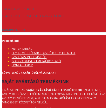
TÍMEA +36 20 561 46 33
1047 BUDAPEST BAROSS UTCA 75-77. 1 EMELET
KANAPETAR.HU
INFORMÁCIÓK
NYITVATARTÁS
EGYEDI MÉRETŰ KÁRPITOS BÚTOROK JELENTÉSE
SZÁLLÍTÁSI INFORMÁCIÓK
GDPR - ADATVÉDELMI TÁJÉKOZTATÓ
HONLAPTÉRKÉP
KÖZVETLENÜL A GYÁRTÓTÓL VÁSÁROLHAT
SAJÁT GYÁRTÁSÚ TERMÉKEINK
KÍNÁLATUNKBAN
SAJÁT GYÁRTÁSÚ KÁRPITOS BÚTOROK
SZEREPELNEK,
AMELYEKET KÖZVETLENÜL MI MAGUNK FORGALMAZUNK. EZ LEHETŐVÉ TESZI
AZ EGYEDI MÉRETEZÉST, A RUGALMAS KIALAKÍTÁST ÉS A MEGBÍZHATÓ
MINŐSÉGET, KÖZVETÍTŐK NÉLKÜL.