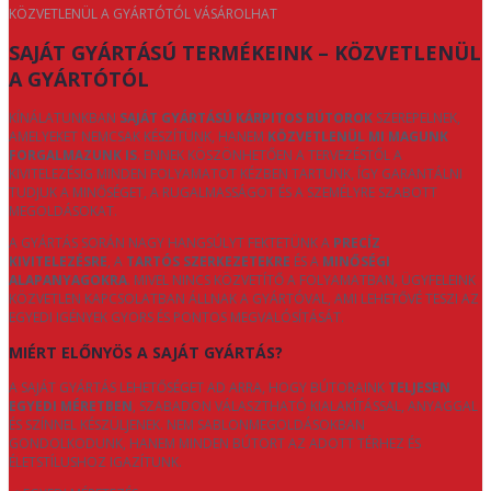
KÖZVETLENÜL A GYÁRTÓTÓL VÁSÁROLHAT
SAJÁT GYÁRTÁSÚ TERMÉKEINK – KÖZVETLENÜL
A GYÁRTÓTÓL
KÍNÁLATUNKBAN
SAJÁT GYÁRTÁSÚ KÁRPITOS BÚTOROK
SZEREPELNEK,
AMELYEKET NEMCSAK KÉSZÍTÜNK, HANEM
KÖZVETLENÜL MI MAGUNK
FORGALMAZUNK IS
. ENNEK KÖSZÖNHETŐEN A TERVEZÉSTŐL A
KIVITELEZÉSIG MINDEN FOLYAMATOT KÉZBEN TARTUNK, ÍGY GARANTÁLNI
TUDJUK A MINŐSÉGET, A RUGALMASSÁGOT ÉS A SZEMÉLYRE SZABOTT
MEGOLDÁSOKAT.
A GYÁRTÁS SORÁN NAGY HANGSÚLYT FEKTETÜNK A
PRECÍZ
KIVITELEZÉSRE
, A
TARTÓS SZERKEZETEKRE
ÉS A
MINŐSÉGI
ALAPANYAGOKRA
. MIVEL NINCS KÖZVETÍTŐ A FOLYAMATBAN, ÜGYFELEINK
KÖZVETLEN KAPCSOLATBAN ÁLLNAK A GYÁRTÓVAL, AMI LEHETŐVÉ TESZI AZ
EGYEDI IGÉNYEK GYORS ÉS PONTOS MEGVALÓSÍTÁSÁT.
MIÉRT ELŐNYÖS A SAJÁT GYÁRTÁS?
A SAJÁT GYÁRTÁS LEHETŐSÉGET AD ARRA, HOGY BÚTORAINK
TELJESEN
EGYEDI MÉRETBEN
, SZABADON VÁLASZTHATÓ KIALAKÍTÁSSAL, ANYAGGAL
ÉS SZÍNNEL KÉSZÜLJENEK. NEM SABLONMEGOLDÁSOKBAN
GONDOLKODUNK, HANEM MINDEN BÚTORT AZ ADOTT TÉRHEZ ÉS
ÉLETSTÍLUSHOZ IGAZÍTUNK.