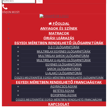
HÍVJON MOST!
FŐOLDAL
ANYAGOK ÉS SZÍNEK
MATRACOK
ÓRIÁSI LEÁRAZÁS
EGYEDI MÉRETBEN RENDELHETŐ ÜLŐGARNITÚRÁK
3-2-1 ÜLŐGARNITÚRÁK
MULTIRELAX EGYENES ÜLŐGARNITÚRÁK
MULTIRELAX SAROK ÜLŐGARNITÚRÁK
MULTIRELAX U-ALAKÚ ÜLŐGARNITÚRÁK
EGYENES ÜLŐGARNITÚRÁK
SAROK ÜLŐGARNITÚRÁK
U-ALAKÚ ÜLŐGARNITÚRÁK
ÖSSZES MEGTEKINTÉSE EGYEDI MÉRETBEN RENDELHETŐ ÜLŐGARNITÚRÁK
EGYEDI MÉRETBEN RENDELHETŐ FRANCIAÁGYAK
ÁGYRÁCSOS ÁGYAK
BETÉTES ÁGYAK
BOXSPRING ÁGYAK
ÖSSZES MEGTEKINTÉSE EGYEDI MÉRETBEN RENDELHETŐ FRANCIAÁGYAK
KAPCSOLAT