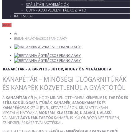
SZÁLLÍTÁSI INFORMÁCIÓK
GDPR - ADATVÉDELMI TÁJÉKOZTATÓ
KAPCSOLAT
AKCIÓ
BRITANNIA ÁGYRÁCSOS FRANCIAÁGY
KANAPÉTÁR – A KÁRPITOS BÚTOR, AHOGY ÖN MEGÁLMODTA
KANAPÉTÁR – MINŐSÉGI ÜLŐGARNITÚRÁK
ÉS KANAPÉK KÖZVETLENÜL A GYÁRTÓTÓL
A
KANAPÉTÁR
CÉLJA, HOGY MINDEN OTTHONBA
KÉNYELMES, TARTÓS ÉS
STÍLUSOS ÜLŐGARNITÚRÁK
,
KANAPÉK
,
SAROKKANAPÉK
ÉS
KANAPÉÁGYAK
KERÜLJENEK, KEDVEZŐ ÁRON. KÍNÁLATUNKBAN
MEGTALÁLHATÓAK A
MODERN
,
KLASSZIKUS
,
U ALAKÚ
,
L ALAKÚ
,
VALAMINT
ÁGYNEMŰTARTÓS
KANAPÉK IS, KÜLÖNBÖZŐ MÉRETEKBEN,
SZÍNEKBEN ÉS KÁRPITVÁLASZTÉKKAL.
BEMUTATÓTERMÜNKBEN KIZÁRÓLAG
MINŐSÉGI ALAPANYAGOKBÓL