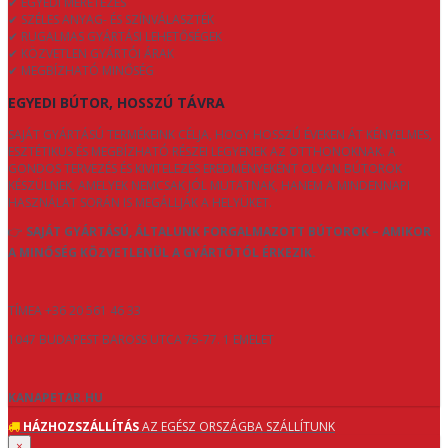
✔ EGYEDI MÉRETEZÉS
✔ SZÉLES ANYAG- ÉS SZÍNVÁLASZTÉK
✔ RUGALMAS GYÁRTÁSI LEHETŐSÉGEK
✔ KÖZVETLEN GYÁRTÓI ÁRAK
✔ MEGBÍZHATÓ MINŐSÉG
EGYEDI BÚTOR, HOSSZÚ TÁVRA
SAJÁT GYÁRTÁSÚ TERMÉKEINK CÉLJA, HOGY HOSSZÚ ÉVEKEN ÁT KÉNYELMES,
ESZTÉTIKUS ÉS MEGBÍZHATÓ RÉSZEI LEGYENEK AZ OTTHONOKNAK. A
GONDOS TERVEZÉS ÉS KIVITELEZÉS EREDMÉNYEKÉNT OLYAN BÚTOROK
KÉSZÜLNEK, AMELYEK NEMCSAK JÓL MUTATNAK, HANEM A MINDENNAPI
HASZNÁLAT SORÁN IS MEGÁLLJÁK A HELYÜKET.
👉
SAJÁT GYÁRTÁSÚ, ÁLTALUNK FORGALMAZOTT BÚTOROK – AMIKOR
A MINŐSÉG KÖZVETLENÜL A GYÁRTÓTÓL ÉRKEZIK.
TÍMEA +36 20 561 46 33
1047 BUDAPEST BAROSS UTCA 75-77. 1 EMELET
KANAPETAR.HU
HÁZHOZSZÁLLÍTÁS
AZ EGÉSZ ORSZÁGBA SZÁLLÍTUNK
×