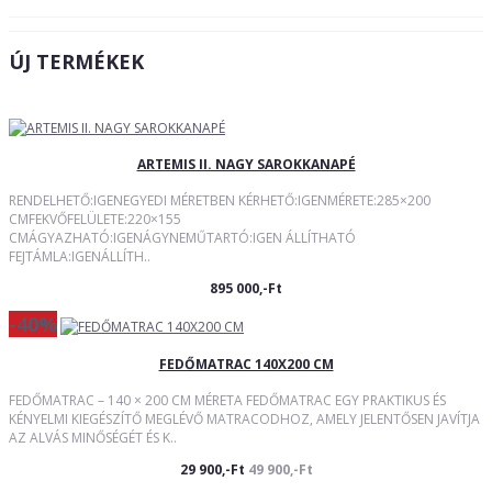
ÚJ TERMÉKEK
ARTEMIS II. NAGY SAROKKANAPÉ
RENDELHETŐ:IGENEGYEDI MÉRETBEN KÉRHETŐ:IGENMÉRETE:285×200
CMFEKVŐFELÜLETE:220×155
CMÁGYAZHATÓ:IGENÁGYNEMŰTARTÓ:IGEN ÁLLÍTHATÓ
FEJTÁMLA:IGENÁLLÍTH..
895 000,-Ft
-40%
FEDŐMATRAC 140X200 CM
FEDŐMATRAC – 140 × 200 CM MÉRETA FEDŐMATRAC EGY PRAKTIKUS ÉS
KÉNYELMI KIEGÉSZÍTŐ MEGLÉVŐ MATRACODHOZ, AMELY JELENTŐSEN JAVÍTJA
AZ ALVÁS MINŐSÉGÉT ÉS K..
29 900,-Ft
49 900,-Ft