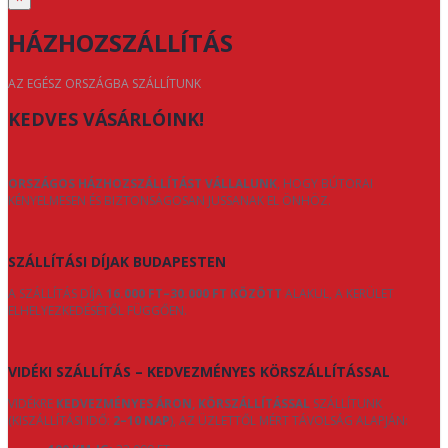
HÁZHOZSZÁLLÍTÁS
AZ EGÉSZ ORSZÁGBA SZÁLLÍTUNK
KEDVES VÁSÁRLÓINK!
ORSZÁGOS HÁZHOZSZÁLLÍTÁST VÁLLALUNK
, HOGY BÚTORAI
KÉNYELMESEN ÉS BIZTONSÁGOSAN JUSSANAK EL ÖNHÖZ.
SZÁLLÍTÁSI DÍJAK BUDAPESTEN
A SZÁLLÍTÁS DÍJA
16.000 FT–30.000 FT KÖZÖTT
ALAKUL, A KERÜLET
ELHELYEZKEDÉSÉTŐL FÜGGŐEN.
VIDÉKI SZÁLLÍTÁS – KEDVEZMÉNYES KÖRSZÁLLÍTÁSSAL
VIDÉKRE
KEDVEZMÉNYES ÁRON, KÖRSZÁLLÍTÁSSAL
SZÁLLÍTUNK
(KISZÁLLÍTÁSI IDŐ:
2–10 NAP
), AZ ÜZLETTŐL MÉRT TÁVOLSÁG ALAPJÁN: