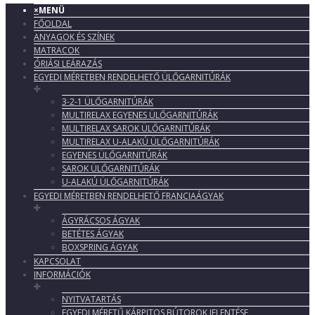
×
MENÜ
FŐOLDAL
ANYAGOK ÉS SZÍNEK
MATRACOK
ÓRIÁSI LEÁRAZÁS
EGYEDI MÉRETBEN RENDELHETŐ ÜLŐGARNITÚRÁK
3-2-1 ÜLŐGARNITÚRÁK
MULTIRELAX EGYENES ÜLŐGARNITÚRÁK
MULTIRELAX SAROK ÜLŐGARNITÚRÁK
MULTIRELAX U-ALAKÚ ÜLŐGARNITÚRÁK
EGYENES ÜLŐGARNITÚRÁK
SAROK ÜLŐGARNITÚRÁK
U-ALAKÚ ÜLŐGARNITÚRÁK
EGYEDI MÉRETBEN RENDELHETŐ FRANCIAÁGYAK
ÁGYRÁCSOS ÁGYAK
BETÉTES ÁGYAK
BOXSPRING ÁGYAK
KAPCSOLAT
INFORMÁCIÓK
NYITVATARTÁS
EGYEDI MÉRETŰ KÁRPITOS BÚTOROK JELENTÉSE