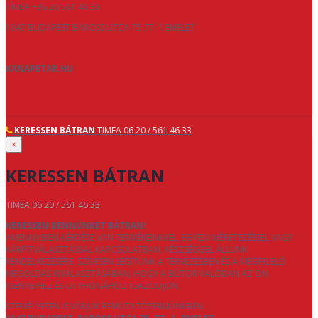
TÍMEA +36 20 561 46 33
1047 BUDAPEST BAROSS UTCA 75-77. 1 EMELET
KANAPETAR.HU
KERESSEN BÁTRAN
TIMEA 06 20 / 561 46 33
×
KERESSEN BÁTRAN
TIMEA 06 20 / 561 46 33
KERESSEN BENNÜNKET BÁTRAN!
AMENNYIBEN KÉRDÉSE VAN TERMÉKEINKKEL, EGYEDI MÉRETEZÉSSEL VAGY
KÁRPITVÁLASZTÁSSAL KAPCSOLATBAN, KÉSZSÉGGEL ÁLLUNK
RENDELKEZÉSÉRE. SZÍVESEN SEGÍTÜNK A TERVEZÉSBEN ÉS A MEGFELELŐ
MEGOLDÁS KIVÁLASZTÁSÁBAN, HOGY A BÚTOR VALÓBAN AZ ÖN
IGÉNYEIHEZ ÉS OTTHONÁHOZ IGAZODJON.
SZEMÉLYESEN IS VÁRJUK BEMUTATÓTERMÜNKBEN: