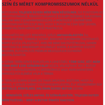
SZÍN ÉS MÉRET KOMPROMISSZUMOK NÉLKÜL
BÚTORAINK
TELJESEN EGYEDI MÉRETBEN KÉSZÜLNEK
, ÍGY PONTOSAN AZ
ÖN OTTHONÁHOZ, TÉRADOTTSÁGAIHOZ ÉS ELKÉPZELÉSEIHEZ IGAZODNAK.
NÁLUNK NINCS SZABVÁNYMEGOLDÁS: A MÉRETEZÉST CENTIMÉTERRE
PONTOSAN HATÁROZZUK MEG, HOGY A BÚTOR NE CSAK SZÉP LEGYEN,
HANEM VALÓBAN KÉNYELMES ÉS PRAKTIKUS IS.
A KIALAKÍTÁS MELLETT RENDKÍVÜL SZÉLES
ANYAGVÁLASZTÉK
ÁLL
RENDELKEZÉSRE. TÖBBFÉLE SZÖVET, BÁRSONY ÉS KÖNNYEN TISZTÍTHATÓ
KÁRPIT KÖZÜL VÁLASZTHAT, AMELYEK NEMCSAK ESZTÉTIKUSAK, HANEM
TARTÓSAK IS A MINDENNAPI HASZNÁLAT SORÁN. A KÁRPITOK KÖZÖTT
MODERN, KLASSZIKUS ÉS PRÉMIUM MEGOLDÁSOK EGYARÁNT
MEGTALÁLHATÓK.
A SZÍNEK TERÉN SZINTE KORLÁTLAN A LEHETŐSÉG:
TÖBB SZÁZ, SŐT AKÁR
TÖBB MINT EZER SZÍNÁRNYALAT
KÖZÜL VÁLASZTHAT, ÍGY A BÚTOR
TÖKÉLETESEN ILLESZKEDIK AZ ENTERIŐRHÖZ VAGY AKÁR KARAKTERES
HANGSÚLYOS ELEMÉVÉ VÁLIK A TÉRNEK.
A TERVEZÉS SORÁN SZEMÉLYES TANÁCSADÁSSAL SEGÍTÜNK, HOGY AZ
ANYAG, A SZÍN ÉS A MÉRET ÖSSZHANGBAN LEGYEN, ÉS A VÉGEREDMÉNY EGY
IDŐTÁLLÓ, KÉNYELMES, VALÓBAN EGYEDI BÚTOR
LEGYEN.
👉
RENDKÍVÜL SZÉLES ANYAG- ÉS SZÍNVÁLASZTÉK, TELJESEN EGYEDI
MÉRETEZÉSSEL – MERT A BÚTOR ÖNHÖZ IGAZODIK.