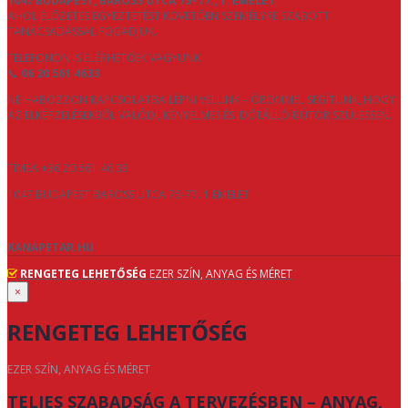
1047 BUDAPEST, BAROSS UTCA 75–77., 1. EMELET
,
AHOL ELŐZETES EGYEZTETÉST KÖVETŐEN SZEMÉLYRE SZABOTT
TANÁCSADÁSSAL FOGADJUK.
TELEFONON IS ELÉRHETŐEK VAGYUNK:
📞
06 20 561 4633
NE HABOZZON KAPCSOLATBA LÉPNI VELÜNK – ÖRÖMMEL SEGÍTÜNK, HOGY
AZ ELKÉPZELÉSEKBŐL VALÓDI, KÉNYELMES ÉS IDŐTÁLLÓ BÚTOR SZÜLESSEN.
TÍMEA +36 20 561 46 33
1047 BUDAPEST BAROSS UTCA 75-77. 1 EMELET
KANAPETAR.HU
RENGETEG LEHETŐSÉG
EZER SZÍN, ANYAG ÉS MÉRET
×
RENGETEG LEHETŐSÉG
EZER SZÍN, ANYAG ÉS MÉRET
TELJES SZABADSÁG A TERVEZÉSBEN – ANYAG,