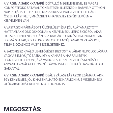
A
VIRGINIA SAROKKANAPÉ
IDŐTÁLLÓ MEGJELENÉSÉVEL ÉS MAGAS
KOMFORTFOKOZATÁVAL TÖKÉLETESEN ILLESZKEDIK BÁRMELY OTTHON
NAPPALIJÁBA. LETISZTULT, KLASSZIKUS VONALVEZETÉSE ELEGÁNS
ÖSSZHATÁST KELT, MIKÖZBEN A HANGSÚLY EGYÉRTELMŰEN A
KÉNYELEMEN VAN.
A VASTAGON PÁRNÁZOTT ÜLŐFELÜLET ÉS A JÓL ALÁTÁMASZTOTT
HÁTTÁMLÁK GONDOSKODNAK A KÉNYELMES ÜLÉSPOZÍCIÓRÓL AKÁR
HOSSZABB PIHENÉS SORÁN IS. A KARFÁK PUHÁK ÉS ERGONOMIKUSAN
FORMÁZOTTAK, ÍGY EXTRA KOMFORTOT NYÚJTANAK OLVASÁSHOZ,
TELEVÍZIÓZÁSHOZ VAGY BESZÉLGETÉSHEZ.
A SAROKRÉSZ KIVÁLÓ LEHETŐSÉGET BIZTOSÍT A LÁBAK FELPOLCOLÁSÁRA
VAGY AZ ELNYÚJTÓZÁSRA, ÍGY A KANAPÉ A NAPPALI EGYIK
LEGKEDVELTEBB PONTJÁVÁ VÁLIK. STABIL SZERKEZETE ÉS MINŐSÉGI
ANYAGHASZNÁLATA HOSSZÚ TÁVON IS MEGBÍZHATÓ HASZNÁLATOT
GARANTÁL.
A
VIRGINIA SAROKKANAPÉ
IDEÁLIS VÁLASZTÁS AZOK SZÁMÁRA, AKIK
EGY KÉNYELMES, JÓL KIHASZNÁLHATÓ ÉS HARMONIKUS MEGJELENÉSŰ
ÜLŐGARNITÚRÁT KERESNEK OTTHONUKBA.
MEGOSZTÁS: