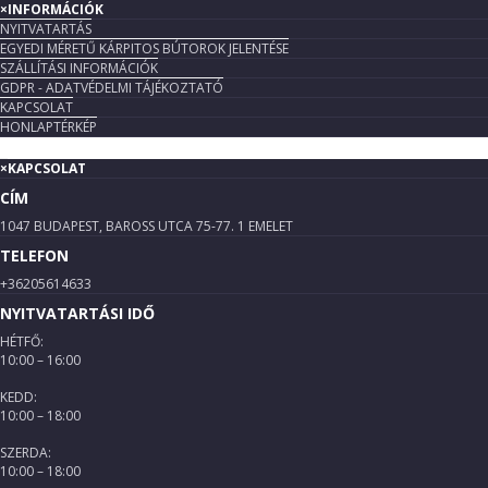
×
INFORMÁCIÓK
NYITVATARTÁS
EGYEDI MÉRETŰ KÁRPITOS BÚTOROK JELENTÉSE
SZÁLLÍTÁSI INFORMÁCIÓK
GDPR - ADATVÉDELMI TÁJÉKOZTATÓ
KAPCSOLAT
HONLAPTÉRKÉP
×
KAPCSOLAT
CÍM
1047 BUDAPEST, BAROSS UTCA 75-77. 1 EMELET
TELEFON
+36205614633
NYITVATARTÁSI IDŐ
HÉTFŐ:
10:00 – 16:00
KEDD:
10:00 – 18:00
SZERDA:
10:00 – 18:00