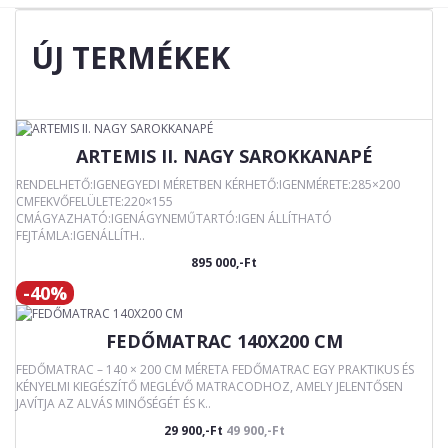
ÚJ TERMÉKEK
ARTEMIS II. NAGY SAROKKANAPÉ
RENDELHETŐ:IGENEGYEDI MÉRETBEN KÉRHETŐ:IGENMÉRETE:285×200
CMFEKVŐFELÜLETE:220×155
CMÁGYAZHATÓ:IGENÁGYNEMŰTARTÓ:IGEN ÁLLÍTHATÓ
FEJTÁMLA:IGENÁLLÍTH..
895 000,-Ft
-40%
FEDŐMATRAC 140X200 CM
FEDŐMATRAC – 140 × 200 CM MÉRETA FEDŐMATRAC EGY PRAKTIKUS ÉS
KÉNYELMI KIEGÉSZÍTŐ MEGLÉVŐ MATRACODHOZ, AMELY JELENTŐSEN
JAVÍTJA AZ ALVÁS MINŐSÉGÉT ÉS K..
29 900,-Ft
49 900,-Ft