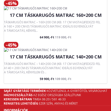
-45%
17 CM TÁSKARUGÓS MATRAC 160×200 CM
TÁSKARUGÓS MATRAC – 160×200 CM (KB. 17 CM VASTAG)FEDEZD FEL
A 160 × 200 CM-ES TÁSKARUGÓS MATRAC IDEÁLIS EGYENSÚLYÁT
A TÁMOGATÁS, KÉNYEL..
64 900,-Ft
119 000,-Ft
-45%
17 CM TÁSKARUGÓS MATRAC 140×200 CM
TÁSKARUGÓS MATRAC – 140×200 CM (KB. 17 CM VASTAG)FEDEZD FEL
A140 × 200 CM-ES TÁSKARUGÓS MATRAC IDEÁLIS EGYENSÚLYÁT
A TÁMOGATÁS, KÉNYELEM ÉS ..
59 900,-Ft
109 000,-Ft
SAJÁT GYÁRTÁSÚ TERMÉKEK
KÖZVETLENÜL A GYÁRTÓTÓL VÁSÁROLHAT
HÁZHOZSZÁLLÍTÁS
AZ EGÉSZ ORSZÁGBA SZÁLLÍTUNK
KERESSEN BÁTRAN
TIMEA 06 20 / 561 46 33
RENGETEG LEHETŐSÉG
EZER SZÍN, ANYAG ÉS MÉRET
INFORMÁCIÓK