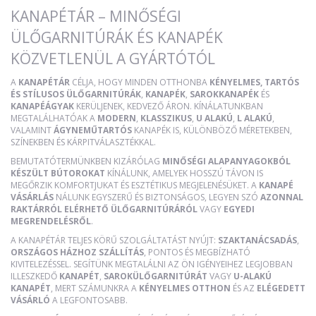
KANAPÉTÁR – MINŐSÉGI
ÜLŐGARNITÚRÁK ÉS KANAPÉK
KÖZVETLENÜL A GYÁRTÓTÓL
A
KANAPÉTÁR
CÉLJA, HOGY MINDEN OTTHONBA
KÉNYELMES, TARTÓS
ÉS STÍLUSOS ÜLŐGARNITÚRÁK
,
KANAPÉK
,
SAROKKANAPÉK
ÉS
KANAPÉÁGYAK
KERÜLJENEK, KEDVEZŐ ÁRON. KÍNÁLATUNKBAN
MEGTALÁLHATÓAK A
MODERN
,
KLASSZIKUS
,
U ALAKÚ
,
L ALAKÚ
,
VALAMINT
ÁGYNEMŰTARTÓS
KANAPÉK IS, KÜLÖNBÖZŐ MÉRETEKBEN,
SZÍNEKBEN ÉS KÁRPITVÁLASZTÉKKAL.
BEMUTATÓTERMÜNKBEN KIZÁRÓLAG
MINŐSÉGI ALAPANYAGOKBÓL
KÉSZÜLT BÚTOROKAT
KÍNÁLUNK, AMELYEK HOSSZÚ TÁVON IS
MEGŐRZIK KOMFORTJUKAT ÉS ESZTÉTIKUS MEGJELENÉSÜKET. A
KANAPÉ
VÁSÁRLÁS
NÁLUNK EGYSZERŰ ÉS BIZTONSÁGOS, LEGYEN SZÓ
AZONNAL
RAKTÁRRÓL ELÉRHETŐ ÜLŐGARNITÚRÁRÓL
VAGY
EGYEDI
MEGRENDELÉSRŐL
.
A KANAPÉTÁR TELJES KÖRŰ SZOLGÁLTATÁST NYÚJT:
SZAKTANÁCSADÁS
,
ORSZÁGOS HÁZHOZ SZÁLLÍTÁS
, PONTOS ÉS MEGBÍZHATÓ
KIVITELEZÉSSEL. SEGÍTÜNK MEGTALÁLNI AZ ÖN IGÉNYEIHEZ LEGJOBBAN
ILLESZKEDŐ
KANAPÉT
,
SAROKÜLŐGARNITÚRÁT
VAGY
U-ALAKÚ
KANAPÉT
, MERT SZÁMUNKRA A
KÉNYELMES OTTHON
ÉS AZ
ELÉGEDETT
VÁSÁRLÓ
A LEGFONTOSABB.