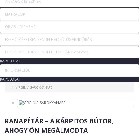
ANYAGOK ÉS SZÍNEK
MATRACOK
ÓRIÁSI LEÁRAZÁS
EGYEDI MÉRETBEN RENDELHETŐ ÜLŐGARNITÚRÁK
EGYEDI MÉRETBEN RENDELHETŐ FRANCIAÁGYAK
KAPCSOLAT
INFORMÁCIÓK
KAPCSOLAT
VIRGINIA SAROKKANAPÉ
KANAPÉTÁR – A KÁRPITOS BÚTOR,
AHOGY ÖN MEGÁLMODTA