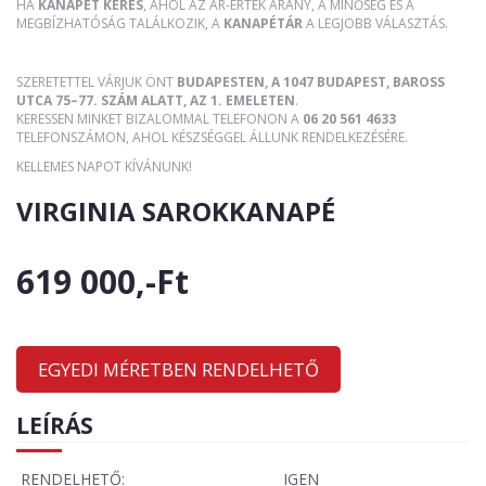
HA
KANAPÉT KERES
, AHOL AZ ÁR-ÉRTÉK ARÁNY, A MINŐSÉG ÉS A
MEGBÍZHATÓSÁG TALÁLKOZIK, A
KANAPÉTÁR
A LEGJOBB VÁLASZTÁS.
SZERETETTEL VÁRJUK ÖNT
BUDAPESTEN, A 1047 BUDAPEST, BAROSS
UTCA 75–77. SZÁM ALATT, AZ 1. EMELETEN
.
KERESSEN MINKET BIZALOMMAL TELEFONON A
06 20 561 4633
TELEFONSZÁMON, AHOL KÉSZSÉGGEL ÁLLUNK RENDELKEZÉSÉRE.
KELLEMES NAPOT KÍVÁNUNK!
VIRGINIA SAROKKANAPÉ
619 000,-Ft
EGYEDI MÉRETBEN RENDELHETŐ
LEÍRÁS
RENDELHETŐ:
IGEN