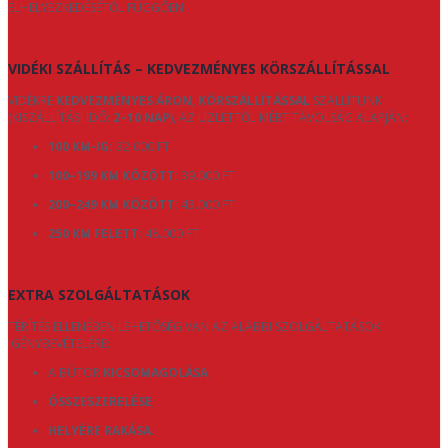
ELHELYEZKEDÉSÉTŐL FÜGGŐEN.
VIDÉKI SZÁLLÍTÁS – KEDVEZMÉNYES KÖRSZÁLLÍTÁSSAL
VIDÉKRE
KEDVEZMÉNYES ÁRON, KÖRSZÁLLÍTÁSSAL
SZÁLLÍTUNK
(KISZÁLLÍTÁSI IDŐ:
2–10 NAP
), AZ ÜZLETTŐL MÉRT TÁVOLSÁG ALAPJÁN:
100 KM-IG:
32.000 FT
100–199 KM KÖZÖTT:
39.000 FT
200–249 KM KÖZÖTT:
43.000 FT
250 KM FELETT:
48.000 FT
EXTRA SZOLGÁLTATÁSOK
TÉRÍTÉS ELLENÉBEN LEHETŐSÉG VAN AZ ALÁBBI SZOLGÁLTATÁSOK
IGÉNYBEVÉTELÉRE:
A BÚTOR
KICSOMAGOLÁSA
,
ÖSSZESZERELÉSE
,
HELYÉRE RAKÁSA
.