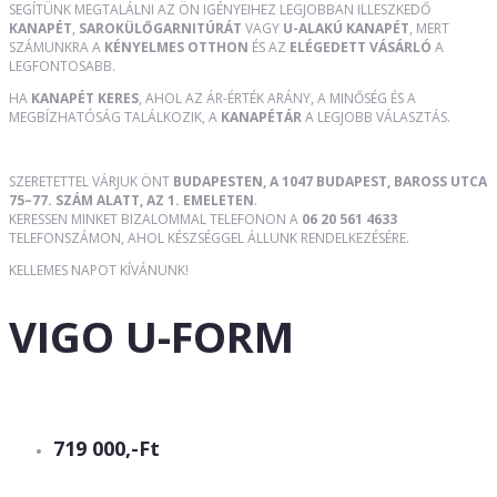
SEGÍTÜNK MEGTALÁLNI AZ ÖN IGÉNYEIHEZ LEGJOBBAN ILLESZKEDŐ
KANAPÉT
,
SAROKÜLŐGARNITÚRÁT
VAGY
U-ALAKÚ KANAPÉT
, MERT
SZÁMUNKRA A
KÉNYELMES OTTHON
ÉS AZ
ELÉGEDETT VÁSÁRLÓ
A
LEGFONTOSABB.
HA
KANAPÉT KERES
, AHOL AZ ÁR-ÉRTÉK ARÁNY, A MINŐSÉG ÉS A
MEGBÍZHATÓSÁG TALÁLKOZIK, A
KANAPÉTÁR
A LEGJOBB VÁLASZTÁS.
SZERETETTEL VÁRJUK ÖNT
BUDAPESTEN, A 1047 BUDAPEST, BAROSS UTCA
75–77. SZÁM ALATT, AZ 1. EMELETEN
.
KERESSEN MINKET BIZALOMMAL TELEFONON A
06 20 561 4633
TELEFONSZÁMON, AHOL KÉSZSÉGGEL ÁLLUNK RENDELKEZÉSÉRE.
KELLEMES NAPOT KÍVÁNUNK!
VIGO U-FORM
719 000,-Ft