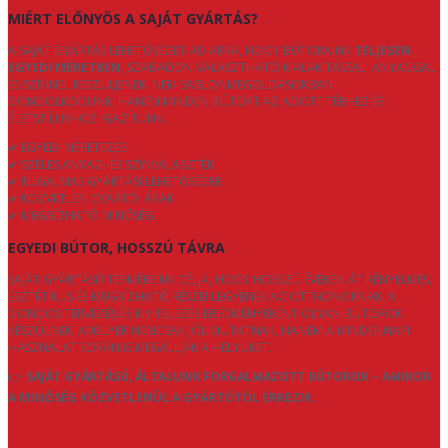
MIÉRT ELŐNYÖS A SAJÁT GYÁRTÁS?
A SAJÁT GYÁRTÁS LEHETŐSÉGET AD ARRA, HOGY BÚTORAINK
TELJESEN
EGYEDI MÉRETBEN
, SZABADON VÁLASZTHATÓ KIALAKÍTÁSSAL, ANYAGGAL
ÉS SZÍNNEL KÉSZÜLJENEK. NEM SABLONMEGOLDÁSOKBAN
GONDOLKODUNK, HANEM MINDEN BÚTORT AZ ADOTT TÉRHEZ ÉS
ÉLETSTÍLUSHOZ IGAZÍTUNK.
✔ EGYEDI MÉRETEZÉS
✔ SZÉLES ANYAG- ÉS SZÍNVÁLASZTÉK
✔ RUGALMAS GYÁRTÁSI LEHETŐSÉGEK
✔ KÖZVETLEN GYÁRTÓI ÁRAK
✔ MEGBÍZHATÓ MINŐSÉG
EGYEDI BÚTOR, HOSSZÚ TÁVRA
SAJÁT GYÁRTÁSÚ TERMÉKEINK CÉLJA, HOGY HOSSZÚ ÉVEKEN ÁT KÉNYELMES,
ESZTÉTIKUS ÉS MEGBÍZHATÓ RÉSZEI LEGYENEK AZ OTTHONOKNAK. A
GONDOS TERVEZÉS ÉS KIVITELEZÉS EREDMÉNYEKÉNT OLYAN BÚTOROK
KÉSZÜLNEK, AMELYEK NEMCSAK JÓL MUTATNAK, HANEM A MINDENNAPI
HASZNÁLAT SORÁN IS MEGÁLLJÁK A HELYÜKET.
👉
SAJÁT GYÁRTÁSÚ, ÁLTALUNK FORGALMAZOTT BÚTOROK – AMIKOR
A MINŐSÉG KÖZVETLENÜL A GYÁRTÓTÓL ÉRKEZIK.