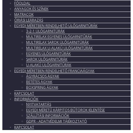
FŐOLDAL
ANYAGOK ÉS SZÍNEK
MATRACOK
ÓRIÁSI LEÁRAZÁS
EGYEDI MÉRETBEN RENDELHETŐ ÜLŐGARNITÚRÁK
3-2-1 ÜLŐGARNITÚRÁK
MULTIRELAX EGYENES ÜLŐGARNITÚRÁK
MULTIRELAX SAROK ÜLŐGARNITÚRÁK
MULTIRELAX U-ALAKÚ ÜLŐGARNITÚRÁK
EGYENES ÜLŐGARNITÚRÁK
SAROK ÜLŐGARNITÚRÁK
U-ALAKÚ ÜLŐGARNITÚRÁK
EGYEDI MÉRETBEN RENDELHETŐ FRANCIAÁGYAK
ÁGYRÁCSOS ÁGYAK
BETÉTES ÁGYAK
BOXSPRING ÁGYAK
KAPCSOLAT
INFORMÁCIÓK
NYITVATARTÁS
EGYEDI MÉRETŰ KÁRPITOS BÚTOROK JELENTÉSE
SZÁLLÍTÁSI INFORMÁCIÓK
GDPR - ADATVÉDELMI TÁJÉKOZTATÓ
KAPCSOLAT