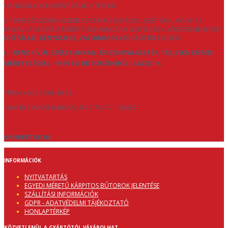
HANGSÚLYOS ELEMÉVÉ VÁLIK A TÉRNEK.
A TERVEZÉS SORÁN SZEMÉLYES TANÁCSADÁSSAL SEGÍTÜNK, HOGY AZ
ANYAG, A SZÍN ÉS A MÉRET ÖSSZHANGBAN LEGYEN, ÉS A VÉGEREDMÉNY EGY
IDŐTÁLLÓ, KÉNYELMES, VALÓBAN EGYEDI BÚTOR
LEGYEN.
👉
RENDKÍVÜL SZÉLES ANYAG- ÉS SZÍNVÁLASZTÉK, TELJESEN EGYEDI
MÉRETEZÉSSEL – MERT A BÚTOR ÖNHÖZ IGAZODIK.
TÍMEA +36 20 561 46 33
1047 BUDAPEST BAROSS UTCA 75-77. 1 EMELET
KANAPETAR.HU
INFORMÁCIÓK
NYITVATARTÁS
EGYEDI MÉRETŰ KÁRPITOS BÚTOROK JELENTÉSE
SZÁLLÍTÁSI INFORMÁCIÓK
GDPR - ADATVÉDELMI TÁJÉKOZTATÓ
HONLAPTÉRKÉP
KÖZVETLENÜL A GYÁRTÓTÓL VÁSÁROLHAT