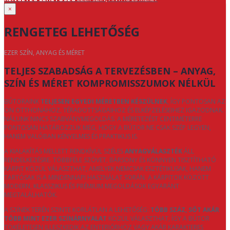
×
RENGETEG LEHETŐSÉG
EZER SZÍN, ANYAG ÉS MÉRET
TELJES SZABADSÁG A TERVEZÉSBEN – ANYAG,
SZÍN ÉS MÉRET KOMPROMISSZUMOK NÉLKÜL
BÚTORAINK
TELJESEN EGYEDI MÉRETBEN KÉSZÜLNEK
, ÍGY PONTOSAN AZ
ÖN OTTHONÁHOZ, TÉRADOTTSÁGAIHOZ ÉS ELKÉPZELÉSEIHEZ IGAZODNAK.
NÁLUNK NINCS SZABVÁNYMEGOLDÁS: A MÉRETEZÉST CENTIMÉTERRE
PONTOSAN HATÁROZZUK MEG, HOGY A BÚTOR NE CSAK SZÉP LEGYEN,
HANEM VALÓBAN KÉNYELMES ÉS PRAKTIKUS IS.
A KIALAKÍTÁS MELLETT RENDKÍVÜL SZÉLES
ANYAGVÁLASZTÉK
ÁLL
RENDELKEZÉSRE. TÖBBFÉLE SZÖVET, BÁRSONY ÉS KÖNNYEN TISZTÍTHATÓ
KÁRPIT KÖZÜL VÁLASZTHAT, AMELYEK NEMCSAK ESZTÉTIKUSAK, HANEM
TARTÓSAK IS A MINDENNAPI HASZNÁLAT SORÁN. A KÁRPITOK KÖZÖTT
MODERN, KLASSZIKUS ÉS PRÉMIUM MEGOLDÁSOK EGYARÁNT
MEGTALÁLHATÓK.
A SZÍNEK TERÉN SZINTE KORLÁTLAN A LEHETŐSÉG:
TÖBB SZÁZ, SŐT AKÁR
TÖBB MINT EZER SZÍNÁRNYALAT
KÖZÜL VÁLASZTHAT, ÍGY A BÚTOR
TÖKÉLETESEN ILLESZKEDIK AZ ENTERIŐRHÖZ VAGY AKÁR KARAKTERES