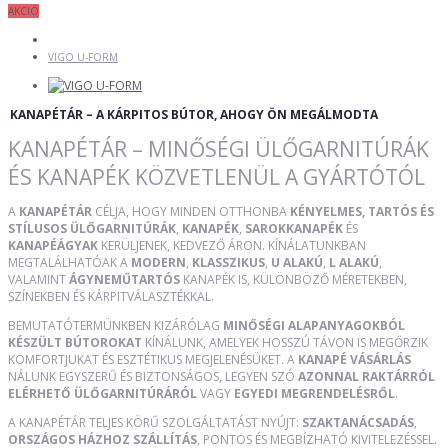
AKCIÓ
VIGO U-FORM
KANAPÉTÁR – A KÁRPITOS BÚTOR, AHOGY ÖN MEGÁLMODTA
KANAPÉTÁR – MINŐSÉGI ÜLŐGARNITÚRÁK
ÉS KANAPÉK KÖZVETLENÜL A GYÁRTÓTÓL
A
KANAPÉTÁR
CÉLJA, HOGY MINDEN OTTHONBA
KÉNYELMES, TARTÓS ÉS
STÍLUSOS ÜLŐGARNITÚRÁK
,
KANAPÉK
,
SAROKKANAPÉK
ÉS
KANAPÉÁGYAK
KERÜLJENEK, KEDVEZŐ ÁRON. KÍNÁLATUNKBAN
MEGTALÁLHATÓAK A
MODERN
,
KLASSZIKUS
,
U ALAKÚ
,
L ALAKÚ
,
VALAMINT
ÁGYNEMŰTARTÓS
KANAPÉK IS, KÜLÖNBÖZŐ MÉRETEKBEN,
SZÍNEKBEN ÉS KÁRPITVÁLASZTÉKKAL.
BEMUTATÓTERMÜNKBEN KIZÁRÓLAG
MINŐSÉGI ALAPANYAGOKBÓL
KÉSZÜLT BÚTOROKAT
KÍNÁLUNK, AMELYEK HOSSZÚ TÁVON IS MEGŐRZIK
KOMFORTJUKAT ÉS ESZTÉTIKUS MEGJELENÉSÜKET. A
KANAPÉ VÁSÁRLÁS
NÁLUNK EGYSZERŰ ÉS BIZTONSÁGOS, LEGYEN SZÓ
AZONNAL RAKTÁRRÓL
ELÉRHETŐ ÜLŐGARNITÚRÁRÓL
VAGY
EGYEDI MEGRENDELÉSRŐL
.
A KANAPÉTÁR TELJES KÖRŰ SZOLGÁLTATÁST NYÚJT:
SZAKTANÁCSADÁS
,
ORSZÁGOS HÁZHOZ SZÁLLÍTÁS
, PONTOS ÉS MEGBÍZHATÓ KIVITELEZÉSSEL.