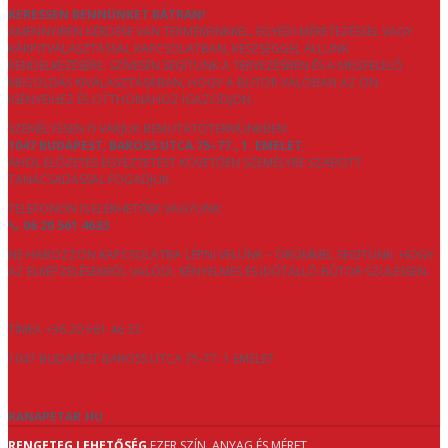
KERESSEN BENNÜNKET BÁTRAN!
AMENNYIBEN KÉRDÉSE VAN TERMÉKEINKKEL, EGYEDI MÉRETEZÉSSEL VAGY
KÁRPITVÁLASZTÁSSAL KAPCSOLATBAN, KÉSZSÉGGEL ÁLLUNK
RENDELKEZÉSÉRE. SZÍVESEN SEGÍTÜNK A TERVEZÉSBEN ÉS A MEGFELELŐ
MEGOLDÁS KIVÁLASZTÁSÁBAN, HOGY A BÚTOR VALÓBAN AZ ÖN
IGÉNYEIHEZ ÉS OTTHONÁHOZ IGAZODJON.
SZEMÉLYESEN IS VÁRJUK BEMUTATÓTERMÜNKBEN:
1047 BUDAPEST, BAROSS UTCA 75–77., 1. EMELET
,
AHOL ELŐZETES EGYEZTETÉST KÖVETŐEN SZEMÉLYRE SZABOTT
TANÁCSADÁSSAL FOGADJUK.
TELEFONON IS ELÉRHETŐEK VAGYUNK:
📞
06 20 561 4633
NE HABOZZON KAPCSOLATBA LÉPNI VELÜNK – ÖRÖMMEL SEGÍTÜNK, HOGY
AZ ELKÉPZELÉSEKBŐL VALÓDI, KÉNYELMES ÉS IDŐTÁLLÓ BÚTOR SZÜLESSEN.
TÍMEA +36 20 561 46 33
1047 BUDAPEST BAROSS UTCA 75-77. 1 EMELET
KANAPETAR.HU
RENGETEG LEHETŐSÉG
EZER SZÍN, ANYAG ÉS MÉRET