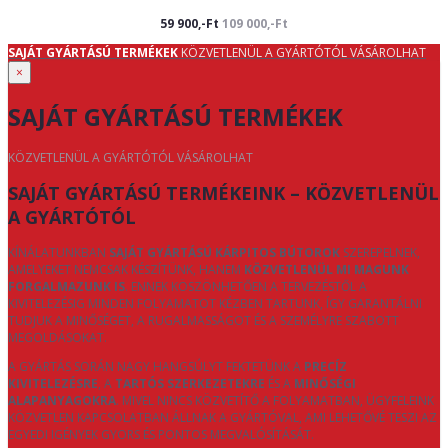
59 900,-Ft
109 000,-Ft
SAJÁT GYÁRTÁSÚ TERMÉKEK
KÖZVETLENÜL A GYÁRTÓTÓL VÁSÁROLHAT
×
SAJÁT GYÁRTÁSÚ TERMÉKEK
KÖZVETLENÜL A GYÁRTÓTÓL VÁSÁROLHAT
SAJÁT GYÁRTÁSÚ TERMÉKEINK – KÖZVETLENÜL
A GYÁRTÓTÓL
KÍNÁLATUNKBAN
SAJÁT GYÁRTÁSÚ KÁRPITOS BÚTOROK
SZEREPELNEK,
AMELYEKET NEMCSAK KÉSZÍTÜNK, HANEM
KÖZVETLENÜL MI MAGUNK
FORGALMAZUNK IS
. ENNEK KÖSZÖNHETŐEN A TERVEZÉSTŐL A
KIVITELEZÉSIG MINDEN FOLYAMATOT KÉZBEN TARTUNK, ÍGY GARANTÁLNI
TUDJUK A MINŐSÉGET, A RUGALMASSÁGOT ÉS A SZEMÉLYRE SZABOTT
MEGOLDÁSOKAT.
A GYÁRTÁS SORÁN NAGY HANGSÚLYT FEKTETÜNK A
PRECÍZ
KIVITELEZÉSRE
, A
TARTÓS SZERKEZETEKRE
ÉS A
MINŐSÉGI
ALAPANYAGOKRA
. MIVEL NINCS KÖZVETÍTŐ A FOLYAMATBAN, ÜGYFELEINK
KÖZVETLEN KAPCSOLATBAN ÁLLNAK A GYÁRTÓVAL, AMI LEHETŐVÉ TESZI AZ
EGYEDI IGÉNYEK GYORS ÉS PONTOS MEGVALÓSÍTÁSÁT.