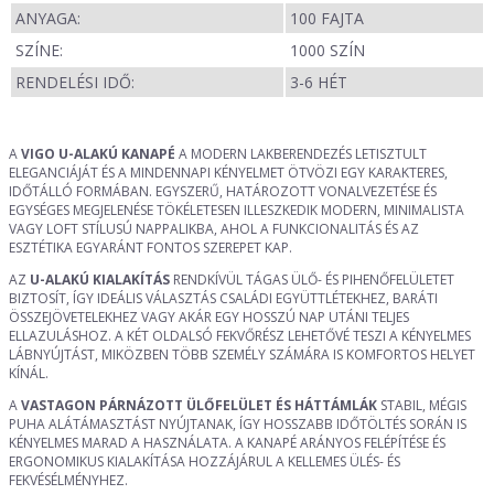
ANYAGA:
100 FAJTA
SZÍNE:
1000 SZÍN
RENDELÉSI IDŐ:
3-6 HÉT
A
VIGO U-ALAKÚ KANAPÉ
A MODERN LAKBERENDEZÉS LETISZTULT
ELEGANCIÁJÁT ÉS A MINDENNAPI KÉNYELMET ÖTVÖZI EGY KARAKTERES,
IDŐTÁLLÓ FORMÁBAN. EGYSZERŰ, HATÁROZOTT VONALVEZETÉSE ÉS
EGYSÉGES MEGJELENÉSE TÖKÉLETESEN ILLESZKEDIK MODERN, MINIMALISTA
VAGY LOFT STÍLUSÚ NAPPALIKBA, AHOL A FUNKCIONALITÁS ÉS AZ
ESZTÉTIKA EGYARÁNT FONTOS SZEREPET KAP.
AZ
U-ALAKÚ KIALAKÍTÁS
RENDKÍVÜL TÁGAS ÜLŐ- ÉS PIHENŐFELÜLETET
BIZTOSÍT, ÍGY IDEÁLIS VÁLASZTÁS CSALÁDI EGYÜTTLÉTEKHEZ, BARÁTI
ÖSSZEJÖVETELEKHEZ VAGY AKÁR EGY HOSSZÚ NAP UTÁNI TELJES
ELLAZULÁSHOZ. A KÉT OLDALSÓ FEKVŐRÉSZ LEHETŐVÉ TESZI A KÉNYELMES
LÁBNYÚJTÁST, MIKÖZBEN TÖBB SZEMÉLY SZÁMÁRA IS KOMFORTOS HELYET
KÍNÁL.
A
VASTAGON PÁRNÁZOTT ÜLŐFELÜLET ÉS HÁTTÁMLÁK
STABIL, MÉGIS
PUHA ALÁTÁMASZTÁST NYÚJTANAK, ÍGY HOSSZABB IDŐTÖLTÉS SORÁN IS
KÉNYELMES MARAD A HASZNÁLATA. A KANAPÉ ARÁNYOS FELÉPÍTÉSE ÉS
ERGONOMIKUS KIALAKÍTÁSA HOZZÁJÁRUL A KELLEMES ÜLÉS- ÉS
FEKVÉSÉLMÉNYHEZ.