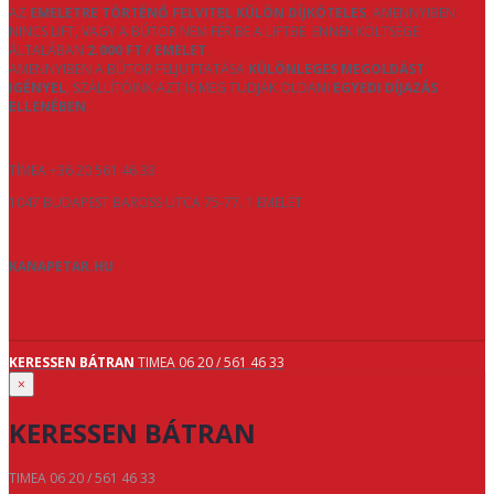
AZ
EMELETRE TÖRTÉNŐ FELVITEL KÜLÖN DÍJKÖTELES
, AMENNYIBEN
NINCS LIFT, VAGY A BÚTOR NEM FÉR BE A LIFTBE. ENNEK KÖLTSÉGE
ÁLTALÁBAN
2.000 FT / EMELET
.
AMENNYIBEN A BÚTOR FELJUTTATÁSA
KÜLÖNLEGES MEGOLDÁST
IGÉNYEL
, SZÁLLÍTÓINK AZT IS MEG TUDJÁK OLDANI
EGYEDI DÍJAZÁS
ELLENÉBEN
.
TÍMEA +36 20 561 46 33
1047 BUDAPEST BAROSS UTCA 75-77. 1 EMELET
KANAPETAR.HU
KERESSEN BÁTRAN
TIMEA 06 20 / 561 46 33
×
KERESSEN BÁTRAN
TIMEA 06 20 / 561 46 33