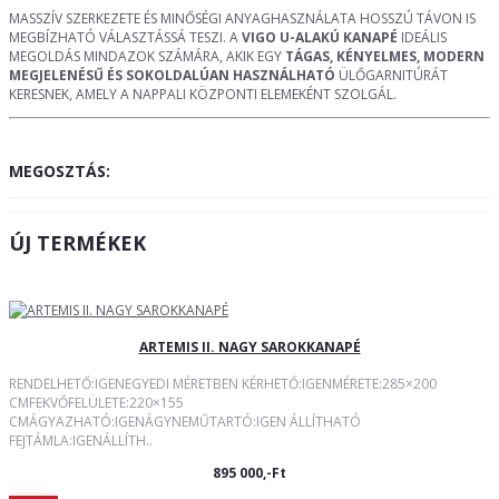
MASSZÍV SZERKEZETE ÉS MINŐSÉGI ANYAGHASZNÁLATA HOSSZÚ TÁVON IS
MEGBÍZHATÓ VÁLASZTÁSSÁ TESZI. A
VIGO U-ALAKÚ KANAPÉ
IDEÁLIS
MEGOLDÁS MINDAZOK SZÁMÁRA, AKIK EGY
TÁGAS, KÉNYELMES, MODERN
MEGJELENÉSŰ ÉS SOKOLDALÚAN HASZNÁLHATÓ
ÜLŐGARNITÚRÁT
KERESNEK, AMELY A NAPPALI KÖZPONTI ELEMEKÉNT SZOLGÁL.
MEGOSZTÁS:
ÚJ TERMÉKEK
ARTEMIS II. NAGY SAROKKANAPÉ
RENDELHETŐ:IGENEGYEDI MÉRETBEN KÉRHETŐ:IGENMÉRETE:285×200
CMFEKVŐFELÜLETE:220×155
CMÁGYAZHATÓ:IGENÁGYNEMŰTARTÓ:IGEN ÁLLÍTHATÓ
FEJTÁMLA:IGENÁLLÍTH..
895 000,-Ft