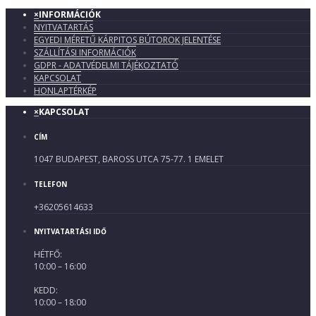
×
INFORMÁCIÓK
NYITVATARTÁS
EGYEDI MÉRETŰ KÁRPITOS BÚTOROK JELENTÉSE
SZÁLLÍTÁSI INFORMÁCIÓK
GDPR - ADATVÉDELMI TÁJÉKOZTATÓ
KAPCSOLAT
HONLAPTÉRKÉP
×
KAPCSOLAT
CÍM
1047 BUDAPEST, BAROSS UTCA 75-77. 1 EMELET
TELEFON
+36205614633
NYITVATARTÁSI IDŐ
HÉTFŐ:
10:00 – 16:00
KEDD:
10:00 – 18:00