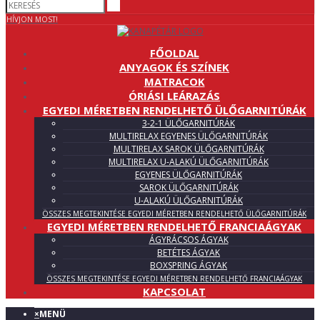
HÍVJON MOST!
FŐOLDAL
ANYAGOK ÉS SZÍNEK
MATRACOK
ÓRIÁSI LEÁRAZÁS
EGYEDI MÉRETBEN RENDELHETŐ ÜLŐGARNITÚRÁK
3-2-1 ÜLŐGARNITÚRÁK
MULTIRELAX EGYENES ÜLŐGARNITÚRÁK
MULTIRELAX SAROK ÜLŐGARNITÚRÁK
MULTIRELAX U-ALAKÚ ÜLŐGARNITÚRÁK
EGYENES ÜLŐGARNITÚRÁK
SAROK ÜLŐGARNITÚRÁK
U-ALAKÚ ÜLŐGARNITÚRÁK
ÖSSZES MEGTEKINTÉSE EGYEDI MÉRETBEN RENDELHETŐ ÜLŐGARNITÚRÁK
EGYEDI MÉRETBEN RENDELHETŐ FRANCIAÁGYAK
ÁGYRÁCSOS ÁGYAK
BETÉTES ÁGYAK
BOXSPRING ÁGYAK
ÖSSZES MEGTEKINTÉSE EGYEDI MÉRETBEN RENDELHETŐ FRANCIAÁGYAK
KAPCSOLAT
×
MENÜ