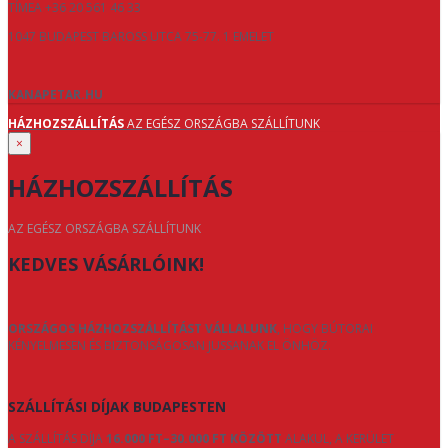
TÍMEA +36 20 561 46 33
1047 BUDAPEST BAROSS UTCA 75-77. 1 EMELET
KANAPETAR.HU
HÁZHOZSZÁLLÍTÁS
AZ EGÉSZ ORSZÁGBA SZÁLLÍTUNK
×
HÁZHOZSZÁLLÍTÁS
AZ EGÉSZ ORSZÁGBA SZÁLLÍTUNK
KEDVES VÁSÁRLÓINK!
ORSZÁGOS HÁZHOZSZÁLLÍTÁST VÁLLALUNK
, HOGY BÚTORAI
KÉNYELMESEN ÉS BIZTONSÁGOSAN JUSSANAK EL ÖNHÖZ.
SZÁLLÍTÁSI DÍJAK BUDAPESTEN
A SZÁLLÍTÁS DÍJA
16.000 FT–30.000 FT KÖZÖTT
ALAKUL, A KERÜLET