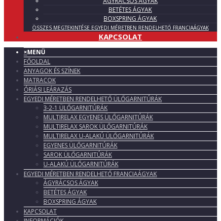
ÁGYRÁCSOS ÁGYAK
BETÉTES ÁGYAK
BOXSPRING ÁGYAK
ÖSSZES MEGTEKINTÉSE EGYEDI MÉRETBEN RENDELHETŐ FRANCIAÁGYAK
KAPCSOLAT
×
MENÜ
FŐOLDAL
ANYAGOK ÉS SZÍNEK
MATRACOK
ÓRIÁSI LEÁRAZÁS
EGYEDI MÉRETBEN RENDELHETŐ ÜLŐGARNITÚRÁK
3-2-1 ÜLŐGARNITÚRÁK
MULTIRELAX EGYENES ÜLŐGARNITÚRÁK
MULTIRELAX SAROK ÜLŐGARNITÚRÁK
MULTIRELAX U-ALAKÚ ÜLŐGARNITÚRÁK
EGYENES ÜLŐGARNITÚRÁK
SAROK ÜLŐGARNITÚRÁK
U-ALAKÚ ÜLŐGARNITÚRÁK
EGYEDI MÉRETBEN RENDELHETŐ FRANCIAÁGYAK
ÁGYRÁCSOS ÁGYAK
BETÉTES ÁGYAK
BOXSPRING ÁGYAK
KAPCSOLAT
INFORMÁCIÓK