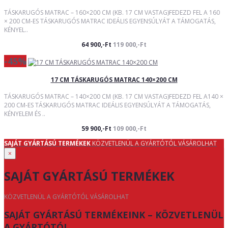
TÁSKARUGÓS MATRAC – 160×200 CM (KB. 17 CM VASTAG)FEDEZD FEL A 160
× 200 CM-ES TÁSKARUGÓS MATRAC IDEÁLIS EGYENSÚLYÁT A TÁMOGATÁS,
KÉNYEL..
64 900,-Ft
119 000,-Ft
-45%
17 CM TÁSKARUGÓS MATRAC 140×200 CM
TÁSKARUGÓS MATRAC – 140×200 CM (KB. 17 CM VASTAG)FEDEZD FEL A140 ×
200 CM-ES TÁSKARUGÓS MATRAC IDEÁLIS EGYENSÚLYÁT A TÁMOGATÁS,
KÉNYELEM ÉS ..
59 900,-Ft
109 000,-Ft
SAJÁT GYÁRTÁSÚ TERMÉKEK
KÖZVETLENÜL A GYÁRTÓTÓL VÁSÁROLHAT
×
SAJÁT GYÁRTÁSÚ TERMÉKEK
KÖZVETLENÜL A GYÁRTÓTÓL VÁSÁROLHAT
SAJÁT GYÁRTÁSÚ TERMÉKEINK – KÖZVETLENÜL
A GYÁRTÓTÓL