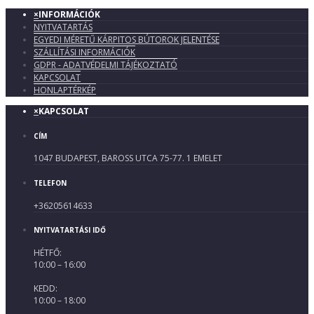
×
INFORMÁCIÓK
NYITVATARTÁS
EGYEDI MÉRETŰ KÁRPITOS BÚTOROK JELENTÉSE
SZÁLLÍTÁSI INFORMÁCIÓK
GDPR - ADATVÉDELMI TÁJÉKOZTATÓ
KAPCSOLAT
HONLAPTÉRKÉP
×
KAPCSOLAT
CÍM
1047 BUDAPEST, BAROSS UTCA 75-77. 1 EMELET
TELEFON
+36205614633
NYITVATARTÁSI IDŐ
HÉTFŐ:
10:00 – 16:00
KEDD:
10:00 – 18:00