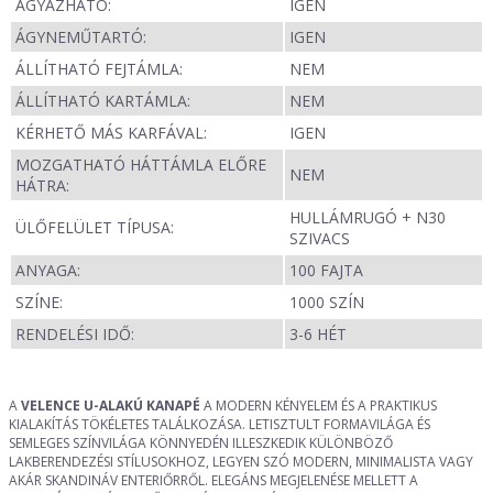
ÁGYAZHATÓ:
IGEN
ÁGYNEMŰTARTÓ:
IGEN
ÁLLÍTHATÓ FEJTÁMLA:
NEM
ÁLLÍTHATÓ KARTÁMLA:
NEM
KÉRHETŐ MÁS KARFÁVAL:
IGEN
MOZGATHATÓ HÁTTÁMLA ELŐRE
NEM
HÁTRA:
HULLÁMRUGÓ + N30
ÜLŐFELÜLET TÍPUSA:
SZIVACS
ANYAGA:
100 FAJTA
SZÍNE:
1000 SZÍN
RENDELÉSI IDŐ:
3-6 HÉT
A
VELENCE U-ALAKÚ KANAPÉ
A MODERN KÉNYELEM ÉS A PRAKTIKUS
KIALAKÍTÁS TÖKÉLETES TALÁLKOZÁSA. LETISZTULT FORMAVILÁGA ÉS
SEMLEGES SZÍNVILÁGA KÖNNYEDÉN ILLESZKEDIK KÜLÖNBÖZŐ
LAKBERENDEZÉSI STÍLUSOKHOZ, LEGYEN SZÓ MODERN, MINIMALISTA VAGY
AKÁR SKANDINÁV ENTERIŐRRŐL. ELEGÁNS MEGJELENÉSE MELLETT A