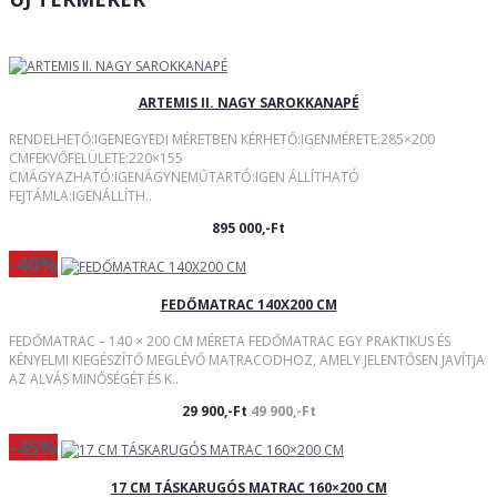
ARTEMIS II. NAGY SAROKKANAPÉ
RENDELHETŐ:IGENEGYEDI MÉRETBEN KÉRHETŐ:IGENMÉRETE:285×200
CMFEKVŐFELÜLETE:220×155
CMÁGYAZHATÓ:IGENÁGYNEMŰTARTÓ:IGEN ÁLLÍTHATÓ
FEJTÁMLA:IGENÁLLÍTH..
895 000,-Ft
-40%
FEDŐMATRAC 140X200 CM
FEDŐMATRAC – 140 × 200 CM MÉRETA FEDŐMATRAC EGY PRAKTIKUS ÉS
KÉNYELMI KIEGÉSZÍTŐ MEGLÉVŐ MATRACODHOZ, AMELY JELENTŐSEN JAVÍTJA
AZ ALVÁS MINŐSÉGÉT ÉS K..
29 900,-Ft
49 900,-Ft
-45%
17 CM TÁSKARUGÓS MATRAC 160×200 CM