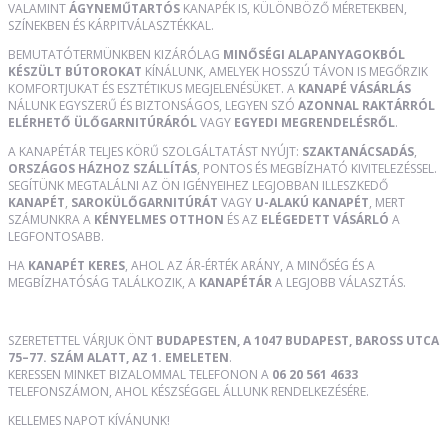
VALAMINT
ÁGYNEMŰTARTÓS
KANAPÉK IS, KÜLÖNBÖZŐ MÉRETEKBEN,
SZÍNEKBEN ÉS KÁRPITVÁLASZTÉKKAL.
BEMUTATÓTERMÜNKBEN KIZÁRÓLAG
MINŐSÉGI ALAPANYAGOKBÓL
KÉSZÜLT BÚTOROKAT
KÍNÁLUNK, AMELYEK HOSSZÚ TÁVON IS MEGŐRZIK
KOMFORTJUKAT ÉS ESZTÉTIKUS MEGJELENÉSÜKET. A
KANAPÉ VÁSÁRLÁS
NÁLUNK EGYSZERŰ ÉS BIZTONSÁGOS, LEGYEN SZÓ
AZONNAL RAKTÁRRÓL
ELÉRHETŐ ÜLŐGARNITÚRÁRÓL
VAGY
EGYEDI MEGRENDELÉSRŐL
.
A KANAPÉTÁR TELJES KÖRŰ SZOLGÁLTATÁST NYÚJT:
SZAKTANÁCSADÁS
,
ORSZÁGOS HÁZHOZ SZÁLLÍTÁS
, PONTOS ÉS MEGBÍZHATÓ KIVITELEZÉSSEL.
SEGÍTÜNK MEGTALÁLNI AZ ÖN IGÉNYEIHEZ LEGJOBBAN ILLESZKEDŐ
KANAPÉT
,
SAROKÜLŐGARNITÚRÁT
VAGY
U-ALAKÚ KANAPÉT
, MERT
SZÁMUNKRA A
KÉNYELMES OTTHON
ÉS AZ
ELÉGEDETT VÁSÁRLÓ
A
LEGFONTOSABB.
HA
KANAPÉT KERES
, AHOL AZ ÁR-ÉRTÉK ARÁNY, A MINŐSÉG ÉS A
MEGBÍZHATÓSÁG TALÁLKOZIK, A
KANAPÉTÁR
A LEGJOBB VÁLASZTÁS.
SZERETETTEL VÁRJUK ÖNT
BUDAPESTEN, A 1047 BUDAPEST, BAROSS UTCA
75–77. SZÁM ALATT, AZ 1. EMELETEN
.
KERESSEN MINKET BIZALOMMAL TELEFONON A
06 20 561 4633
TELEFONSZÁMON, AHOL KÉSZSÉGGEL ÁLLUNK RENDELKEZÉSÉRE.
KELLEMES NAPOT KÍVÁNUNK!