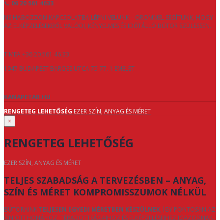
📞
06 20 561 4633
NE HABOZZON KAPCSOLATBA LÉPNI VELÜNK – ÖRÖMMEL SEGÍTÜNK, HOGY
AZ ELKÉPZELÉSEKBŐL VALÓDI, KÉNYELMES ÉS IDŐTÁLLÓ BÚTOR SZÜLESSEN.
TÍMEA +36 20 561 46 33
1047 BUDAPEST BAROSS UTCA 75-77. 1 EMELET
KANAPETAR.HU
RENGETEG LEHETŐSÉG
EZER SZÍN, ANYAG ÉS MÉRET
×
RENGETEG LEHETŐSÉG
EZER SZÍN, ANYAG ÉS MÉRET
TELJES SZABADSÁG A TERVEZÉSBEN – ANYAG,
SZÍN ÉS MÉRET KOMPROMISSZUMOK NÉLKÜL
BÚTORAINK
TELJESEN EGYEDI MÉRETBEN KÉSZÜLNEK
, ÍGY PONTOSAN AZ
ÖN OTTHONÁHOZ, TÉRADOTTSÁGAIHOZ ÉS ELKÉPZELÉSEIHEZ IGAZODNAK.