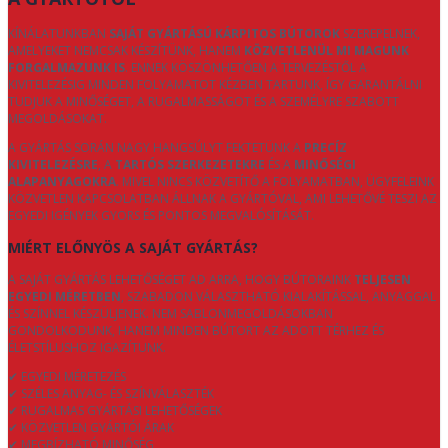
KÍNÁLATUNKBAN
SAJÁT GYÁRTÁSÚ KÁRPITOS BÚTOROK
SZEREPELNEK,
AMELYEKET NEMCSAK KÉSZÍTÜNK, HANEM
KÖZVETLENÜL MI MAGUNK
FORGALMAZUNK IS
. ENNEK KÖSZÖNHETŐEN A TERVEZÉSTŐL A
KIVITELEZÉSIG MINDEN FOLYAMATOT KÉZBEN TARTUNK, ÍGY GARANTÁLNI
TUDJUK A MINŐSÉGET, A RUGALMASSÁGOT ÉS A SZEMÉLYRE SZABOTT
MEGOLDÁSOKAT.
A GYÁRTÁS SORÁN NAGY HANGSÚLYT FEKTETÜNK A
PRECÍZ
KIVITELEZÉSRE
, A
TARTÓS SZERKEZETEKRE
ÉS A
MINŐSÉGI
ALAPANYAGOKRA
. MIVEL NINCS KÖZVETÍTŐ A FOLYAMATBAN, ÜGYFELEINK
KÖZVETLEN KAPCSOLATBAN ÁLLNAK A GYÁRTÓVAL, AMI LEHETŐVÉ TESZI AZ
EGYEDI IGÉNYEK GYORS ÉS PONTOS MEGVALÓSÍTÁSÁT.
MIÉRT ELŐNYÖS A SAJÁT GYÁRTÁS?
A SAJÁT GYÁRTÁS LEHETŐSÉGET AD ARRA, HOGY BÚTORAINK
TELJESEN
EGYEDI MÉRETBEN
, SZABADON VÁLASZTHATÓ KIALAKÍTÁSSAL, ANYAGGAL
ÉS SZÍNNEL KÉSZÜLJENEK. NEM SABLONMEGOLDÁSOKBAN
GONDOLKODUNK, HANEM MINDEN BÚTORT AZ ADOTT TÉRHEZ ÉS
ÉLETSTÍLUSHOZ IGAZÍTUNK.
✔ EGYEDI MÉRETEZÉS
✔ SZÉLES ANYAG- ÉS SZÍNVÁLASZTÉK
✔ RUGALMAS GYÁRTÁSI LEHETŐSÉGEK
✔ KÖZVETLEN GYÁRTÓI ÁRAK
✔ MEGBÍZHATÓ MINŐSÉG