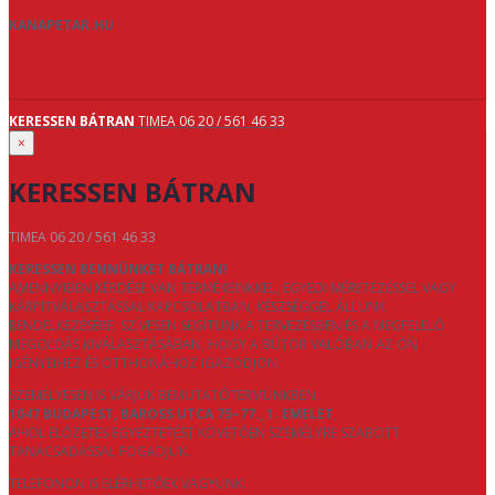
KANAPETAR.HU
KERESSEN BÁTRAN
TIMEA 06 20 / 561 46 33
×
KERESSEN BÁTRAN
TIMEA 06 20 / 561 46 33
KERESSEN BENNÜNKET BÁTRAN!
AMENNYIBEN KÉRDÉSE VAN TERMÉKEINKKEL, EGYEDI MÉRETEZÉSSEL VAGY
KÁRPITVÁLASZTÁSSAL KAPCSOLATBAN, KÉSZSÉGGEL ÁLLUNK
RENDELKEZÉSÉRE. SZÍVESEN SEGÍTÜNK A TERVEZÉSBEN ÉS A MEGFELELŐ
MEGOLDÁS KIVÁLASZTÁSÁBAN, HOGY A BÚTOR VALÓBAN AZ ÖN
IGÉNYEIHEZ ÉS OTTHONÁHOZ IGAZODJON.
SZEMÉLYESEN IS VÁRJUK BEMUTATÓTERMÜNKBEN:
1047 BUDAPEST, BAROSS UTCA 75–77., 1. EMELET
,
AHOL ELŐZETES EGYEZTETÉST KÖVETŐEN SZEMÉLYRE SZABOTT
TANÁCSADÁSSAL FOGADJUK.
TELEFONON IS ELÉRHETŐEK VAGYUNK: