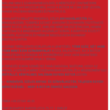
NÁLUNK NINCS SZABVÁNYMEGOLDÁS: A MÉRETEZÉST CENTIMÉTERRE
PONTOSAN HATÁROZZUK MEG, HOGY A BÚTOR NE CSAK SZÉP LEGYEN,
HANEM VALÓBAN KÉNYELMES ÉS PRAKTIKUS IS.
A KIALAKÍTÁS MELLETT RENDKÍVÜL SZÉLES
ANYAGVÁLASZTÉK
ÁLL
RENDELKEZÉSRE. TÖBBFÉLE SZÖVET, BÁRSONY ÉS KÖNNYEN TISZTÍTHATÓ
KÁRPIT KÖZÜL VÁLASZTHAT, AMELYEK NEMCSAK ESZTÉTIKUSAK, HANEM
TARTÓSAK IS A MINDENNAPI HASZNÁLAT SORÁN. A KÁRPITOK KÖZÖTT
MODERN, KLASSZIKUS ÉS PRÉMIUM MEGOLDÁSOK EGYARÁNT
MEGTALÁLHATÓK.
A SZÍNEK TERÉN SZINTE KORLÁTLAN A LEHETŐSÉG:
TÖBB SZÁZ, SŐT AKÁR
TÖBB MINT EZER SZÍNÁRNYALAT
KÖZÜL VÁLASZTHAT, ÍGY A BÚTOR
TÖKÉLETESEN ILLESZKEDIK AZ ENTERIŐRHÖZ VAGY AKÁR KARAKTERES
HANGSÚLYOS ELEMÉVÉ VÁLIK A TÉRNEK.
A TERVEZÉS SORÁN SZEMÉLYES TANÁCSADÁSSAL SEGÍTÜNK, HOGY AZ
ANYAG, A SZÍN ÉS A MÉRET ÖSSZHANGBAN LEGYEN, ÉS A VÉGEREDMÉNY EGY
IDŐTÁLLÓ, KÉNYELMES, VALÓBAN EGYEDI BÚTOR
LEGYEN.
👉
RENDKÍVÜL SZÉLES ANYAG- ÉS SZÍNVÁLASZTÉK, TELJESEN EGYEDI
MÉRETEZÉSSEL – MERT A BÚTOR ÖNHÖZ IGAZODIK.
TÍMEA +36 20 561 46 33
1047 BUDAPEST BAROSS UTCA 75-77. 1 EMELET