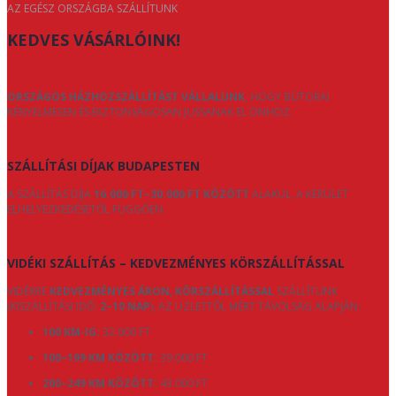
AZ EGÉSZ ORSZÁGBA SZÁLLÍTUNK
KEDVES VÁSÁRLÓINK!
ORSZÁGOS HÁZHOZSZÁLLÍTÁST VÁLLALUNK
, HOGY BÚTORAI
KÉNYELMESEN ÉS BIZTONSÁGOSAN JUSSANAK EL ÖNHÖZ.
SZÁLLÍTÁSI DÍJAK BUDAPESTEN
A SZÁLLÍTÁS DÍJA
16.000 FT–30.000 FT KÖZÖTT
ALAKUL, A KERÜLET
ELHELYEZKEDÉSÉTŐL FÜGGŐEN.
VIDÉKI SZÁLLÍTÁS – KEDVEZMÉNYES KÖRSZÁLLÍTÁSSAL
VIDÉKRE
KEDVEZMÉNYES ÁRON, KÖRSZÁLLÍTÁSSAL
SZÁLLÍTUNK
(KISZÁLLÍTÁSI IDŐ:
2–10 NAP
), AZ ÜZLETTŐL MÉRT TÁVOLSÁG ALAPJÁN:
100 KM-IG:
32.000 FT
100–199 KM KÖZÖTT:
39.000 FT
200–249 KM KÖZÖTT:
43.000 FT