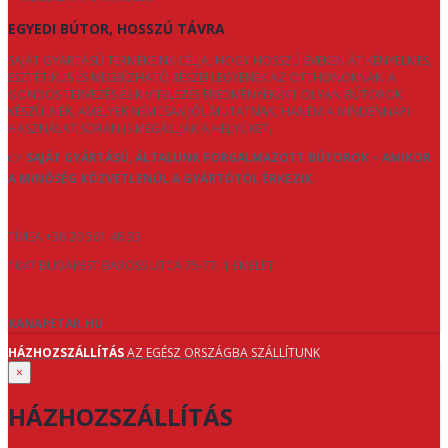
EGYEDI BÚTOR, HOSSZÚ TÁVRA
SAJÁT GYÁRTÁSÚ TERMÉKEINK CÉLJA, HOGY HOSSZÚ ÉVEKEN ÁT KÉNYELMES,
ESZTÉTIKUS ÉS MEGBÍZHATÓ RÉSZEI LEGYENEK AZ OTTHONOKNAK. A
GONDOS TERVEZÉS ÉS KIVITELEZÉS EREDMÉNYEKÉNT OLYAN BÚTOROK
KÉSZÜLNEK, AMELYEK NEMCSAK JÓL MUTATNAK, HANEM A MINDENNAPI
HASZNÁLAT SORÁN IS MEGÁLLJÁK A HELYÜKET.
👉
SAJÁT GYÁRTÁSÚ, ÁLTALUNK FORGALMAZOTT BÚTOROK – AMIKOR
A MINŐSÉG KÖZVETLENÜL A GYÁRTÓTÓL ÉRKEZIK.
TÍMEA +36 20 561 46 33
1047 BUDAPEST BAROSS UTCA 75-77. 1 EMELET
KANAPETAR.HU
HÁZHOZSZÁLLÍTÁS
AZ EGÉSZ ORSZÁGBA SZÁLLÍTUNK
×
HÁZHOZSZÁLLÍTÁS