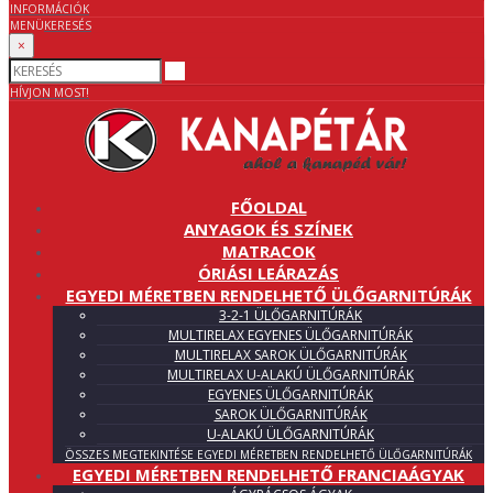
INFORMÁCIÓK
MENÜ
KERESÉS
×
HÍVJON MOST!
FŐOLDAL
ANYAGOK ÉS SZÍNEK
MATRACOK
ÓRIÁSI LEÁRAZÁS
EGYEDI MÉRETBEN RENDELHETŐ ÜLŐGARNITÚRÁK
3-2-1 ÜLŐGARNITÚRÁK
MULTIRELAX EGYENES ÜLŐGARNITÚRÁK
MULTIRELAX SAROK ÜLŐGARNITÚRÁK
MULTIRELAX U-ALAKÚ ÜLŐGARNITÚRÁK
EGYENES ÜLŐGARNITÚRÁK
SAROK ÜLŐGARNITÚRÁK
U-ALAKÚ ÜLŐGARNITÚRÁK
ÖSSZES MEGTEKINTÉSE EGYEDI MÉRETBEN RENDELHETŐ ÜLŐGARNITÚRÁK
EGYEDI MÉRETBEN RENDELHETŐ FRANCIAÁGYAK