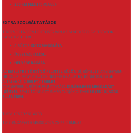
250 KM FELETT:
48.000 FT
EXTRA SZOLGÁLTATÁSOK
TÉRÍTÉS ELLENÉBEN LEHETŐSÉG VAN AZ ALÁBBI SZOLGÁLTATÁSOK
IGÉNYBEVÉTELÉRE:
A BÚTOR
KICSOMAGOLÁSA
,
ÖSSZESZERELÉSE
,
HELYÉRE RAKÁSA
.
AZ
EMELETRE TÖRTÉNŐ FELVITEL KÜLÖN DÍJKÖTELES
, AMENNYIBEN
NINCS LIFT, VAGY A BÚTOR NEM FÉR BE A LIFTBE. ENNEK KÖLTSÉGE
ÁLTALÁBAN
2.000 FT / EMELET
.
AMENNYIBEN A BÚTOR FELJUTTATÁSA
KÜLÖNLEGES MEGOLDÁST
IGÉNYEL
, SZÁLLÍTÓINK AZT IS MEG TUDJÁK OLDANI
EGYEDI DÍJAZÁS
ELLENÉBEN
.
TÍMEA +36 20 561 46 33
1047 BUDAPEST BAROSS UTCA 75-77. 1 EMELET