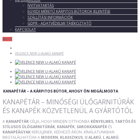
NYITVATARTÁS
EGYEDI MÉRETŰ KÁRPITOS BÚTOROK JELENTÉSE
SZÁLLÍTÁSI INFORMÁCIÓK
GDPR - ADATVÉDELMI TÁJÉKOZTATÓ
KAPCSOLAT
AKCIÓ
VELENCE NEW U-ALAKÚ KANAPÉ
KANAPÉTÁR – A KÁRPITOS BÚTOR, AHOGY ÖN MEGÁLMODTA
KANAPÉTÁR – MINŐSÉGI ÜLŐGARNITÚRÁK
ÉS KANAPÉK KÖZVETLENÜL A GYÁRTÓTÓL
A
KANAPÉTÁR
CÉLJA, HOGY MINDEN OTTHONBA
KÉNYELMES, TARTÓS ÉS
STÍLUSOS ÜLŐGARNITÚRÁK
,
KANAPÉK
,
SAROKKANAPÉK
ÉS
KANAPÉÁGYAK
KERÜLJENEK, KEDVEZŐ ÁRON. KÍNÁLATUNKBAN
MEGTALÁLHATÓAK A
MODERN
,
KLASSZIKUS
,
U ALAKÚ
,
L ALAKÚ
,