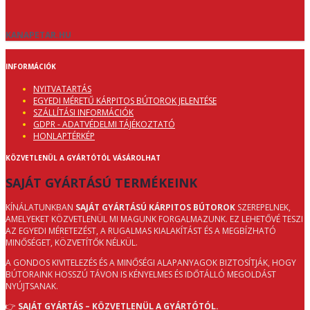
KANAPETAR.HU
INFORMÁCIÓK
NYITVATARTÁS
EGYEDI MÉRETŰ KÁRPITOS BÚTOROK JELENTÉSE
SZÁLLÍTÁSI INFORMÁCIÓK
GDPR - ADATVÉDELMI TÁJÉKOZTATÓ
HONLAPTÉRKÉP
KÖZVETLENÜL A GYÁRTÓTÓL VÁSÁROLHAT
SAJÁT GYÁRTÁSÚ TERMÉKEINK
KÍNÁLATUNKBAN
SAJÁT GYÁRTÁSÚ KÁRPITOS BÚTOROK
SZEREPELNEK,
AMELYEKET KÖZVETLENÜL MI MAGUNK FORGALMAZUNK. EZ LEHETŐVÉ TESZI
AZ EGYEDI MÉRETEZÉST, A RUGALMAS KIALAKÍTÁST ÉS A MEGBÍZHATÓ
MINŐSÉGET, KÖZVETÍTŐK NÉLKÜL.
A GONDOS KIVITELEZÉS ÉS A MINŐSÉGI ALAPANYAGOK BIZTOSÍTJÁK, HOGY
BÚTORAINK HOSSZÚ TÁVON IS KÉNYELMES ÉS IDŐTÁLLÓ MEGOLDÁST
NYÚJTSANAK.
👉
SAJÁT GYÁRTÁS – KÖZVETLENÜL A GYÁRTÓTÓL.