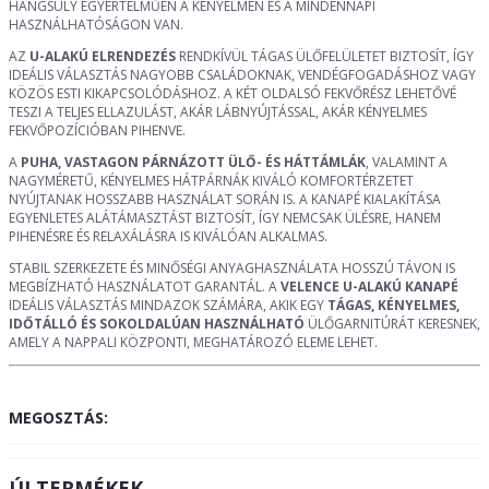
HANGSÚLY EGYÉRTELMŰEN A KÉNYELMEN ÉS A MINDENNAPI
HASZNÁLHATÓSÁGON VAN.
AZ
U-ALAKÚ ELRENDEZÉS
RENDKÍVÜL TÁGAS ÜLŐFELÜLETET BIZTOSÍT, ÍGY
IDEÁLIS VÁLASZTÁS NAGYOBB CSALÁDOKNAK, VENDÉGFOGADÁSHOZ VAGY
KÖZÖS ESTI KIKAPCSOLÓDÁSHOZ. A KÉT OLDALSÓ FEKVŐRÉSZ LEHETŐVÉ
TESZI A TELJES ELLAZULÁST, AKÁR LÁBNYÚJTÁSSAL, AKÁR KÉNYELMES
FEKVŐPOZÍCIÓBAN PIHENVE.
A
PUHA, VASTAGON PÁRNÁZOTT ÜLŐ- ÉS HÁTTÁMLÁK
, VALAMINT A
NAGYMÉRETŰ, KÉNYELMES HÁTPÁRNÁK KIVÁLÓ KOMFORTÉRZETET
NYÚJTANAK HOSSZABB HASZNÁLAT SORÁN IS. A KANAPÉ KIALAKÍTÁSA
EGYENLETES ALÁTÁMASZTÁST BIZTOSÍT, ÍGY NEMCSAK ÜLÉSRE, HANEM
PIHENÉSRE ÉS RELAXÁLÁSRA IS KIVÁLÓAN ALKALMAS.
STABIL SZERKEZETE ÉS MINŐSÉGI ANYAGHASZNÁLATA HOSSZÚ TÁVON IS
MEGBÍZHATÓ HASZNÁLATOT GARANTÁL. A
VELENCE U-ALAKÚ KANAPÉ
IDEÁLIS VÁLASZTÁS MINDAZOK SZÁMÁRA, AKIK EGY
TÁGAS, KÉNYELMES,
IDŐTÁLLÓ ÉS SOKOLDALÚAN HASZNÁLHATÓ
ÜLŐGARNITÚRÁT KERESNEK,
AMELY A NAPPALI KÖZPONTI, MEGHATÁROZÓ ELEME LEHET.
MEGOSZTÁS:
ÚJ TERMÉKEK