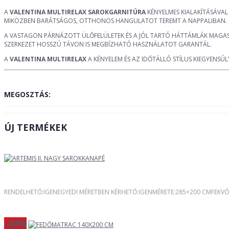
A
VALENTINA MULTIRELAX SAROKGARNITÚRA
KÉNYELMES KIALAKÍTÁSÁVAL
MIKÖZBEN BARÁTSÁGOS, OTTHONOS HANGULATOT TEREMT A NAPPALIBAN.
A VASTAGON PÁRNÁZOTT ÜLŐFELÜLETEK ÉS A JÓL TARTÓ HÁTTÁMLÁK MAGAS 
SZERKEZET HOSSZÚ TÁVON IS MEGBÍZHATÓ HASZNÁLATOT GARANTÁL.
A
VALENTINA MULTIRELAX
A KÉNYELEM ÉS AZ IDŐTÁLLÓ STÍLUS KIEGYENS
MEGOSZTÁS:
ÚJ TERMÉKEK
RENDELHETŐ:IGENEGYEDI MÉRETBEN KÉRHETŐ:IGENMÉRETE:285×200 CMFEKVŐ
-40%