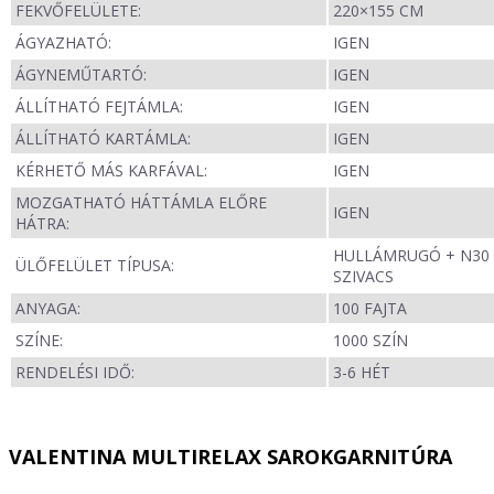
FEKVŐFELÜLETE:
220×155 CM
ÁGYAZHATÓ:
IGEN
ÁGYNEMŰTARTÓ:
IGEN
ÁLLÍTHATÓ FEJTÁMLA:
IGEN
ÁLLÍTHATÓ KARTÁMLA:
IGEN
KÉRHETŐ MÁS KARFÁVAL:
IGEN
MOZGATHATÓ HÁTTÁMLA ELŐRE
IGEN
HÁTRA:
HULLÁMRUGÓ + N30
ÜLŐFELÜLET TÍPUSA:
SZIVACS
ANYAGA:
100 FAJTA
SZÍNE:
1000 SZÍN
RENDELÉSI IDŐ:
3-6 HÉT
VALENTINA MULTIRELAX SAROKGARNITÚRA