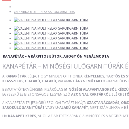
VALENTINA MULTIRELAX SAROKGARNITÚRA
KANAPÉTÁR – A KÁRPITOS BÚTOR, AHOGY ÖN MEGÁLMODTA
KANAPÉTÁR – MINŐSÉGI ÜLŐGARNITÚRÁK É
A
KANAPÉTÁR
CÉLJA, HOGY MINDEN OTTHONBA
KÉNYELMES, TARTÓS ÉS 
KLASSZIKUS
,
U ALAKÚ
,
L ALAKÚ
, VALAMINT
ÁGYNEMŰTARTÓS
KANAPÉK IS,
BEMUTATÓTERMÜNKBEN KIZÁRÓLAG
MINŐSÉGI ALAPANYAGOKBÓL KÉSZ
EGYSZERŰ ÉS BIZTONSÁGOS, LEGYEN SZÓ
AZONNAL RAKTÁRRÓL ELÉRHET
A KANAPÉTÁR TELJES KÖRŰ SZOLGÁLTATÁST NYÚJT:
SZAKTANÁCSADÁS
,
ORS
SAROKÜLŐGARNITÚRÁT
VAGY
U-ALAKÚ KANAPÉT
, MERT SZÁMUNKRA A
KÉ
HA
KANAPÉT KERES
, AHOL AZ ÁR-ÉRTÉK ARÁNY, A MINŐSÉG ÉS A MEGBÍZHA