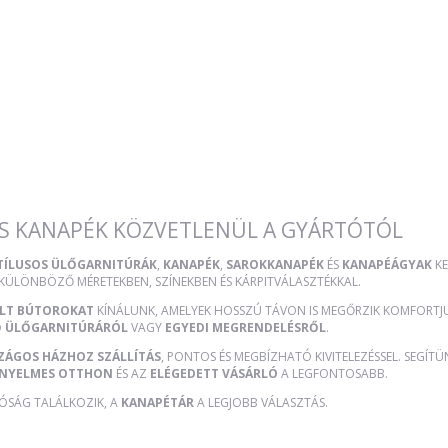
S KANAPÉK KÖZVETLENÜL A GYÁRTÓTÓL
STÍLUSOS ÜLŐGARNITÚRÁK
,
KANAPÉK
,
SAROKKANAPÉK
ÉS
KANAPÉÁGYAK
KE
 KÜLÖNBÖZŐ MÉRETEKBEN, SZÍNEKBEN ÉS KÁRPITVÁLASZTÉKKAL.
ÜLT BÚTOROKAT
KÍNÁLUNK, AMELYEK HOSSZÚ TÁVON IS MEGŐRZIK KOMFORTJUK
Ő ÜLŐGARNITÚRÁRÓL
VAGY
EGYEDI MEGRENDELÉSRŐL
.
ZÁGOS HÁZHOZ SZÁLLÍTÁS
, PONTOS ÉS MEGBÍZHATÓ KIVITELEZÉSSEL. SEGÍT
NYELMES OTTHON
ÉS AZ
ELÉGEDETT VÁSÁRLÓ
A LEGFONTOSABB.
TÓSÁG TALÁLKOZIK, A
KANAPÉTÁR
A LEGJOBB VÁLASZTÁS.