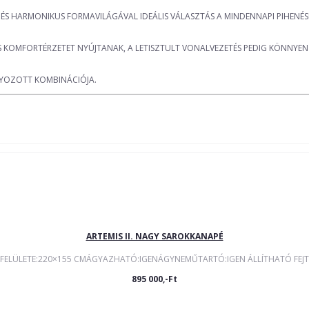
 ÉS HARMONIKUS FORMAVILÁGÁVAL IDEÁLIS VÁLASZTÁS A MINDENNAPI PIHENÉSH
KOMFORTÉRZETET NYÚJTANAK, A LETISZTULT VONALVEZETÉS PEDIG KÖNNYEN I
ÚLYOZOTT KOMBINÁCIÓJA.
ARTEMIS II. NAGY SAROKKANAPÉ
FELÜLETE:220×155 CMÁGYAZHATÓ:IGENÁGYNEMŰTARTÓ:IGEN ÁLLÍTHATÓ FEJTÁ
895 000,-Ft