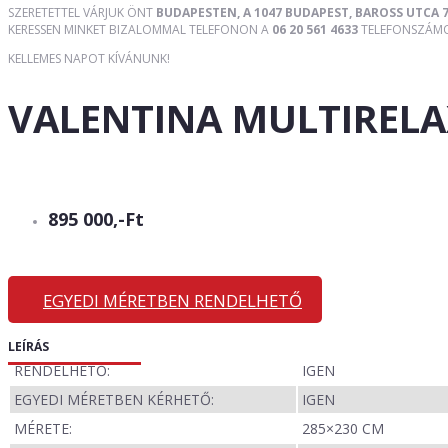
SZERETETTEL VÁRJUK ÖNT
BUDAPESTEN, A 1047 BUDAPEST, BAROSS UTCA 7
KERESSEN MINKET BIZALOMMAL TELEFONON A
06 20 561 4633
TELEFONSZÁMON
KELLEMES NAPOT KÍVÁNUNK!
VALENTINA MULTIREL
895 000,-Ft
EGYEDI MÉRETBEN RENDELHETŐ
LEÍRÁS
RENDELHETŐ:
IGEN
EGYEDI MÉRETBEN KÉRHETŐ:
IGEN
MÉRETE:
285×230 CM