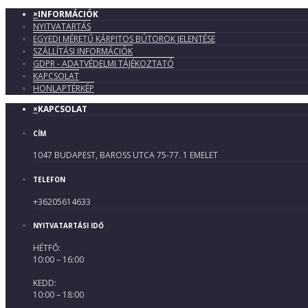
×
INFORMÁCIÓK
NYITVATARTÁS
EGYEDI MÉRETŰ KÁRPITOS BÚTOROK JELENTÉSE
SZÁLLÍTÁSI INFORMÁCIÓK
GDPR - ADATVÉDELMI TÁJÉKOZTATÓ
KAPCSOLAT
HONLAPTÉRKÉP
×
KAPCSOLAT
CÍM
1047 BUDAPEST, BAROSS UTCA 75-77. 1 EMELET
TELEFON
+36205614633
NYITVATARTÁSI IDŐ
HÉTFŐ:
10:00 – 16:00
KEDD:
10:00 – 18:00