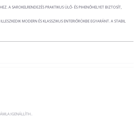
EZ. A SAROKELRENDEZÉS PRAKTIKUS ÜLŐ- ÉS PIHENŐHELYET BIZTOSÍT,
LLESZKEDIK MODERN ÉS KLASSZIKUS ENTERIŐRÖKBE EGYARÁNT. A STABIL
MLA:IGENÁLLÍTH..