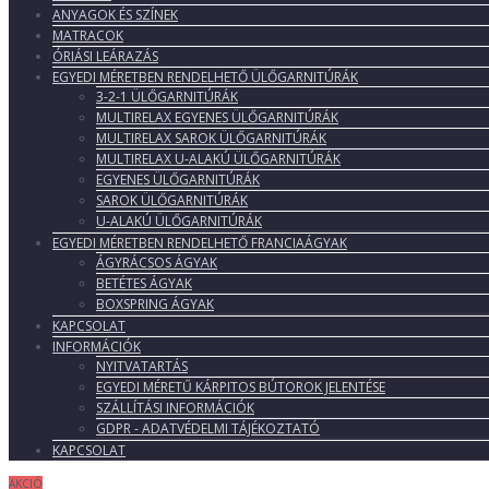
ANYAGOK ÉS SZÍNEK
MATRACOK
ÓRIÁSI LEÁRAZÁS
EGYEDI MÉRETBEN RENDELHETŐ ÜLŐGARNITÚRÁK
3-2-1 ÜLŐGARNITÚRÁK
MULTIRELAX EGYENES ÜLŐGARNITÚRÁK
MULTIRELAX SAROK ÜLŐGARNITÚRÁK
MULTIRELAX U-ALAKÚ ÜLŐGARNITÚRÁK
EGYENES ÜLŐGARNITÚRÁK
SAROK ÜLŐGARNITÚRÁK
U-ALAKÚ ÜLŐGARNITÚRÁK
EGYEDI MÉRETBEN RENDELHETŐ FRANCIAÁGYAK
ÁGYRÁCSOS ÁGYAK
BETÉTES ÁGYAK
BOXSPRING ÁGYAK
KAPCSOLAT
INFORMÁCIÓK
NYITVATARTÁS
EGYEDI MÉRETŰ KÁRPITOS BÚTOROK JELENTÉSE
SZÁLLÍTÁSI INFORMÁCIÓK
GDPR - ADATVÉDELMI TÁJÉKOZTATÓ
KAPCSOLAT
AKCIÓ