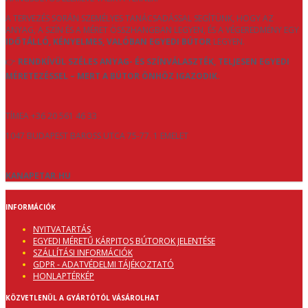
A TERVEZÉS SORÁN SZEMÉLYES TANÁCSADÁSSAL SEGÍTÜNK, HOGY AZ
ANYAG, A SZÍN ÉS A MÉRET ÖSSZHANGBAN LEGYEN, ÉS A VÉGEREDMÉNY EGY
IDŐTÁLLÓ, KÉNYELMES, VALÓBAN EGYEDI BÚTOR
LEGYEN.
👉
RENDKÍVÜL SZÉLES ANYAG- ÉS SZÍNVÁLASZTÉK, TELJESEN EGYEDI
MÉRETEZÉSSEL – MERT A BÚTOR ÖNHÖZ IGAZODIK.
TÍMEA +36 20 561 46 33
1047 BUDAPEST BAROSS UTCA 75-77. 1 EMELET
KANAPETAR.HU
INFORMÁCIÓK
NYITVATARTÁS
EGYEDI MÉRETŰ KÁRPITOS BÚTOROK JELENTÉSE
SZÁLLÍTÁSI INFORMÁCIÓK
GDPR - ADATVÉDELMI TÁJÉKOZTATÓ
HONLAPTÉRKÉP
KÖZVETLENÜL A GYÁRTÓTÓL VÁSÁROLHAT