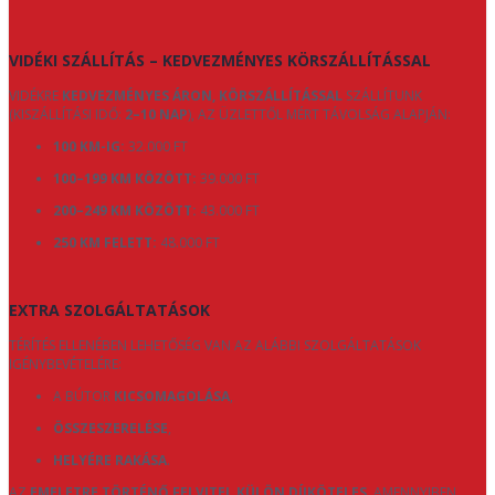
VIDÉKI SZÁLLÍTÁS – KEDVEZMÉNYES KÖRSZÁLLÍTÁSSAL
VIDÉKRE
KEDVEZMÉNYES ÁRON, KÖRSZÁLLÍTÁSSAL
SZÁLLÍTUNK
(KISZÁLLÍTÁSI IDŐ:
2–10 NAP
), AZ ÜZLETTŐL MÉRT TÁVOLSÁG ALAPJÁN:
100 KM-IG:
32.000 FT
100–199 KM KÖZÖTT:
39.000 FT
200–249 KM KÖZÖTT:
43.000 FT
250 KM FELETT:
48.000 FT
EXTRA SZOLGÁLTATÁSOK
TÉRÍTÉS ELLENÉBEN LEHETŐSÉG VAN AZ ALÁBBI SZOLGÁLTATÁSOK
IGÉNYBEVÉTELÉRE:
A BÚTOR
KICSOMAGOLÁSA
,
ÖSSZESZERELÉSE
,
HELYÉRE RAKÁSA
.
AZ
EMELETRE TÖRTÉNŐ FELVITEL KÜLÖN DÍJKÖTELES
, AMENNYIBEN