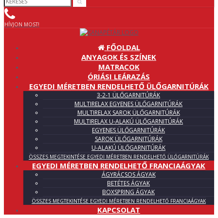
HÍVJON MOST!
FŐOLDAL
ANYAGOK ÉS SZÍNEK
MATRACOK
ÓRIÁSI LEÁRAZÁS
EGYEDI MÉRETBEN RENDELHETŐ ÜLŐGARNITÚRÁK
3-2-1 ÜLŐGARNITÚRÁK
MULTIRELAX EGYENES ÜLŐGARNITÚRÁK
MULTIRELAX SAROK ÜLŐGARNITÚRÁK
MULTIRELAX U-ALAKÚ ÜLŐGARNITÚRÁK
EGYENES ÜLŐGARNITÚRÁK
SAROK ÜLŐGARNITÚRÁK
U-ALAKÚ ÜLŐGARNITÚRÁK
ÖSSZES MEGTEKINTÉSE EGYEDI MÉRETBEN RENDELHETŐ ÜLŐGARNITÚRÁK
EGYEDI MÉRETBEN RENDELHETŐ FRANCIAÁGYAK
ÁGYRÁCSOS ÁGYAK
BETÉTES ÁGYAK
BOXSPRING ÁGYAK
ÖSSZES MEGTEKINTÉSE EGYEDI MÉRETBEN RENDELHETŐ FRANCIAÁGYAK
KAPCSOLAT