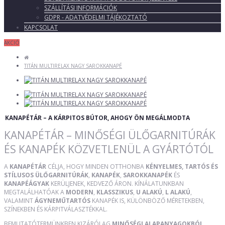
SZÁLLÍTÁSI INFORMÁCIÓK
GDPR - ADATVÉDELMI TÁJÉKOZTATÓ
KAPCSOLAT
AKCIÓ
TITÁN MULTIRELAX NAGY SAROKKANAPÉ
KANAPÉTÁR – A KÁRPITOS BÚTOR, AHOGY ÖN MEGÁLMODTA
KANAPÉTÁR – MINŐSÉGI ÜLŐGARNITÚRÁK
ÉS KANAPÉK KÖZVETLENÜL A GYÁRTÓTÓL
A
KANAPÉTÁR
CÉLJA, HOGY MINDEN OTTHONBA
KÉNYELMES, TARTÓS ÉS
STÍLUSOS ÜLŐGARNITÚRÁK
,
KANAPÉK
,
SAROKKANAPÉK
ÉS
KANAPÉÁGYAK
KERÜLJENEK, KEDVEZŐ ÁRON. KÍNÁLATUNKBAN
MEGTALÁLHATÓAK A
MODERN
,
KLASSZIKUS
,
U ALAKÚ
,
L ALAKÚ
,
VALAMINT
ÁGYNEMŰTARTÓS
KANAPÉK IS, KÜLÖNBÖZŐ MÉRETEKBEN,
SZÍNEKBEN ÉS KÁRPITVÁLASZTÉKKAL.
BEMUTATÓTERMÜNKBEN KIZÁRÓLAG
MINŐSÉGI ALAPANYAGOKBÓL