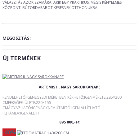
VÁLASZTÁS AZOK SZÁMÁRA, AKIK EGY PRAKTIKUS, MÉGIS KÉNYELMES
KÖZPONTI BÚTORDARABOT KERESNEK OTTHONUKBA.
MEGOSZTÁS:
ÚJ TERMÉKEK
ARTEMIS II. NAGY SAROKKANAPÉ
RENDELHETŐ:IGENEGYEDI MÉRETBEN KÉRHETŐ:IGENMÉRETE:285×200
CMFEKVŐFELÜLETE:220×155
CMÁGYAZHATÓ:IGENÁGYNEMŰTARTÓ:IGEN ÁLLÍTHATÓ
FEJTÁMLA:IGENÁLLÍTH..
895 000,-Ft
-40%