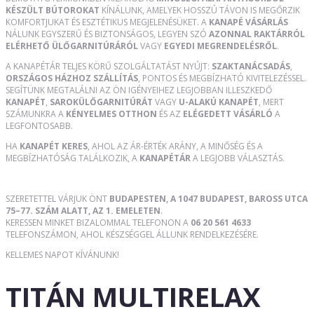
KÉSZÜLT BÚTOROKAT
KÍNÁLUNK, AMELYEK HOSSZÚ TÁVON IS MEGŐRZIK
KOMFORTJUKAT ÉS ESZTÉTIKUS MEGJELENÉSÜKET. A
KANAPÉ VÁSÁRLÁS
NÁLUNK EGYSZERŰ ÉS BIZTONSÁGOS, LEGYEN SZÓ
AZONNAL RAKTÁRRÓL
ELÉRHETŐ ÜLŐGARNITÚRÁRÓL
VAGY
EGYEDI MEGRENDELÉSRŐL
.
A KANAPÉTÁR TELJES KÖRŰ SZOLGÁLTATÁST NYÚJT:
SZAKTANÁCSADÁS
,
ORSZÁGOS HÁZHOZ SZÁLLÍTÁS
, PONTOS ÉS MEGBÍZHATÓ KIVITELEZÉSSEL.
SEGÍTÜNK MEGTALÁLNI AZ ÖN IGÉNYEIHEZ LEGJOBBAN ILLESZKEDŐ
KANAPÉT
,
SAROKÜLŐGARNITÚRÁT
VAGY
U-ALAKÚ KANAPÉT
, MERT
SZÁMUNKRA A
KÉNYELMES OTTHON
ÉS AZ
ELÉGEDETT VÁSÁRLÓ
A
LEGFONTOSABB.
HA
KANAPÉT KERES
, AHOL AZ ÁR-ÉRTÉK ARÁNY, A MINŐSÉG ÉS A
MEGBÍZHATÓSÁG TALÁLKOZIK, A
KANAPÉTÁR
A LEGJOBB VÁLASZTÁS.
SZERETETTEL VÁRJUK ÖNT
BUDAPESTEN, A 1047 BUDAPEST, BAROSS UTCA
75–77. SZÁM ALATT, AZ 1. EMELETEN
.
KERESSEN MINKET BIZALOMMAL TELEFONON A
06 20 561 4633
TELEFONSZÁMON, AHOL KÉSZSÉGGEL ÁLLUNK RENDELKEZÉSÉRE.
KELLEMES NAPOT KÍVÁNUNK!
TITÁN MULTIRELAX