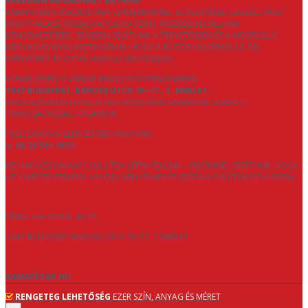
KERESSEN BENNÜNKET BÁTRAN!
AMENNYIBEN KÉRDÉSE VAN TERMÉKEINKKEL, EGYEDI MÉRETEZÉSSEL VAGY
KÁRPITVÁLASZTÁSSAL KAPCSOLATBAN, KÉSZSÉGGEL ÁLLUNK
RENDELKEZÉSÉRE. SZÍVESEN SEGÍTÜNK A TERVEZÉSBEN ÉS A MEGFELELŐ
MEGOLDÁS KIVÁLASZTÁSÁBAN, HOGY A BÚTOR VALÓBAN AZ ÖN
IGÉNYEIHEZ ÉS OTTHONÁHOZ IGAZODJON.
SZEMÉLYESEN IS VÁRJUK BEMUTATÓTERMÜNKBEN:
1047 BUDAPEST, BAROSS UTCA 75–77., 1. EMELET
,
AHOL ELŐZETES EGYEZTETÉST KÖVETŐEN SZEMÉLYRE SZABOTT
TANÁCSADÁSSAL FOGADJUK.
TELEFONON IS ELÉRHETŐEK VAGYUNK:
📞
06 20 561 4633
NE HABOZZON KAPCSOLATBA LÉPNI VELÜNK – ÖRÖMMEL SEGÍTÜNK, HOGY
AZ ELKÉPZELÉSEKBŐL VALÓDI, KÉNYELMES ÉS IDŐTÁLLÓ BÚTOR SZÜLESSEN.
TÍMEA +36 20 561 46 33
1047 BUDAPEST BAROSS UTCA 75-77. 1 EMELET
KANAPETAR.HU
RENGETEG LEHETŐSÉG
EZER SZÍN, ANYAG ÉS MÉRET