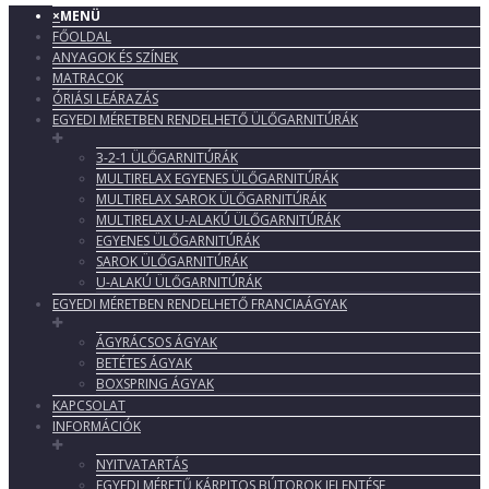
×
MENÜ
FŐOLDAL
ANYAGOK ÉS SZÍNEK
MATRACOK
ÓRIÁSI LEÁRAZÁS
EGYEDI MÉRETBEN RENDELHETŐ ÜLŐGARNITÚRÁK
3-2-1 ÜLŐGARNITÚRÁK
MULTIRELAX EGYENES ÜLŐGARNITÚRÁK
MULTIRELAX SAROK ÜLŐGARNITÚRÁK
MULTIRELAX U-ALAKÚ ÜLŐGARNITÚRÁK
EGYENES ÜLŐGARNITÚRÁK
SAROK ÜLŐGARNITÚRÁK
U-ALAKÚ ÜLŐGARNITÚRÁK
EGYEDI MÉRETBEN RENDELHETŐ FRANCIAÁGYAK
ÁGYRÁCSOS ÁGYAK
BETÉTES ÁGYAK
BOXSPRING ÁGYAK
KAPCSOLAT
INFORMÁCIÓK
NYITVATARTÁS
EGYEDI MÉRETŰ KÁRPITOS BÚTOROK JELENTÉSE