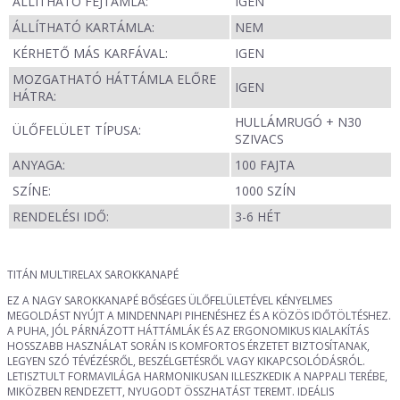
ÁLLÍTHATÓ FEJTÁMLA:
IGEN
ÁLLÍTHATÓ KARTÁMLA:
NEM
KÉRHETŐ MÁS KARFÁVAL:
IGEN
MOZGATHATÓ HÁTTÁMLA ELŐRE
IGEN
HÁTRA:
HULLÁMRUGÓ + N30
ÜLŐFELÜLET TÍPUSA:
SZIVACS
ANYAGA:
100 FAJTA
SZÍNE:
1000 SZÍN
RENDELÉSI IDŐ:
3-6 HÉT
TITÁN MULTIRELAX SAROKKANAPÉ
EZ A NAGY SAROKKANAPÉ BŐSÉGES ÜLŐFELÜLETÉVEL KÉNYELMES
MEGOLDÁST NYÚJT A MINDENNAPI PIHENÉSHEZ ÉS A KÖZÖS IDŐTÖLTÉSHEZ.
A PUHA, JÓL PÁRNÁZOTT HÁTTÁMLÁK ÉS AZ ERGONOMIKUS KIALAKÍTÁS
HOSSZABB HASZNÁLAT SORÁN IS KOMFORTOS ÉRZETET BIZTOSÍTANAK,
LEGYEN SZÓ TÉVÉZÉSRŐL, BESZÉLGETÉSRŐL VAGY KIKAPCSOLÓDÁSRÓL.
LETISZTULT FORMAVILÁGA HARMONIKUSAN ILLESZKEDIK A NAPPALI TERÉBE,
MIKÖZBEN RENDEZETT, NYUGODT ÖSSZHATÁST TEREMT. IDEÁLIS