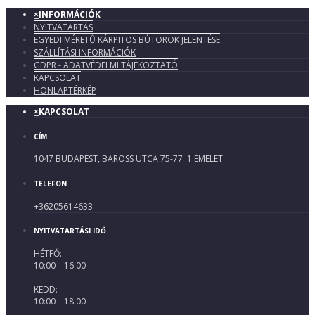
×
INFORMÁCIÓK
NYITVATARTÁS
EGYEDI MÉRETŰ KÁRPITOS BÚTOROK JELENTÉSE
SZÁLLÍTÁSI INFORMÁCIÓK
GDPR - ADATVÉDELMI TÁJÉKOZTATÓ
KAPCSOLAT
HONLAPTÉRKÉP
×
KAPCSOLAT
CÍM
1047 BUDAPEST, BAROSS UTCA 75-77. 1 EMELET
TELEFON
+36205614633
NYITVATARTÁSI IDŐ
HÉTFŐ:
10:00 – 16:00
KEDD:
10:00 – 18:00