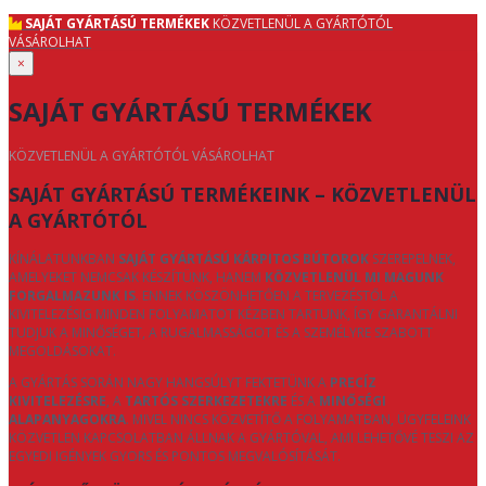
SAJÁT GYÁRTÁSÚ TERMÉKEK
KÖZVETLENÜL A GYÁRTÓTÓL
VÁSÁROLHAT
×
SAJÁT GYÁRTÁSÚ TERMÉKEK
KÖZVETLENÜL A GYÁRTÓTÓL VÁSÁROLHAT
SAJÁT GYÁRTÁSÚ TERMÉKEINK – KÖZVETLENÜL
A GYÁRTÓTÓL
KÍNÁLATUNKBAN
SAJÁT GYÁRTÁSÚ KÁRPITOS BÚTOROK
SZEREPELNEK,
AMELYEKET NEMCSAK KÉSZÍTÜNK, HANEM
KÖZVETLENÜL MI MAGUNK
FORGALMAZUNK IS
. ENNEK KÖSZÖNHETŐEN A TERVEZÉSTŐL A
KIVITELEZÉSIG MINDEN FOLYAMATOT KÉZBEN TARTUNK, ÍGY GARANTÁLNI
TUDJUK A MINŐSÉGET, A RUGALMASSÁGOT ÉS A SZEMÉLYRE SZABOTT
MEGOLDÁSOKAT.
A GYÁRTÁS SORÁN NAGY HANGSÚLYT FEKTETÜNK A
PRECÍZ
KIVITELEZÉSRE
, A
TARTÓS SZERKEZETEKRE
ÉS A
MINŐSÉGI
ALAPANYAGOKRA
. MIVEL NINCS KÖZVETÍTŐ A FOLYAMATBAN, ÜGYFELEINK
KÖZVETLEN KAPCSOLATBAN ÁLLNAK A GYÁRTÓVAL, AMI LEHETŐVÉ TESZI AZ
EGYEDI IGÉNYEK GYORS ÉS PONTOS MEGVALÓSÍTÁSÁT.