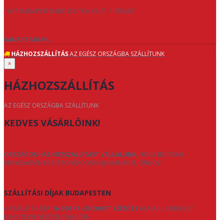
1047 BUDAPEST BAROSS UTCA 75-77. 1 EMELET
KANAPETAR.HU
HÁZHOZSZÁLLÍTÁS
AZ EGÉSZ ORSZÁGBA SZÁLLÍTUNK
×
HÁZHOZSZÁLLÍTÁS
AZ EGÉSZ ORSZÁGBA SZÁLLÍTUNK
KEDVES VÁSÁRLÓINK!
ORSZÁGOS HÁZHOZSZÁLLÍTÁST VÁLLALUNK
, HOGY BÚTORAI
KÉNYELMESEN ÉS BIZTONSÁGOSAN JUSSANAK EL ÖNHÖZ.
SZÁLLÍTÁSI DÍJAK BUDAPESTEN
A SZÁLLÍTÁS DÍJA
16.000 FT–30.000 FT KÖZÖTT
ALAKUL, A KERÜLET
ELHELYEZKEDÉSÉTŐL FÜGGŐEN.