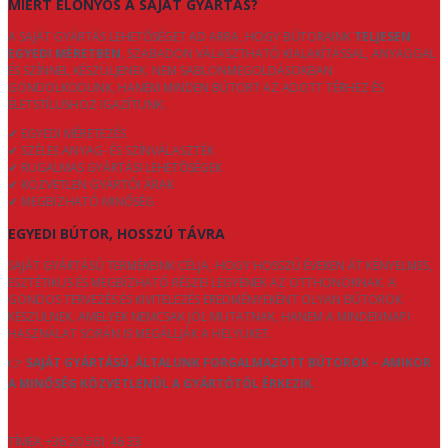
MIÉRT ELŐNYÖS A SAJÁT GYÁRTÁS?
A SAJÁT GYÁRTÁS LEHETŐSÉGET AD ARRA, HOGY BÚTORAINK
TELJESEN
EGYEDI MÉRETBEN
, SZABADON VÁLASZTHATÓ KIALAKÍTÁSSAL, ANYAGGAL
ÉS SZÍNNEL KÉSZÜLJENEK. NEM SABLONMEGOLDÁSOKBAN
GONDOLKODUNK, HANEM MINDEN BÚTORT AZ ADOTT TÉRHEZ ÉS
ÉLETSTÍLUSHOZ IGAZÍTUNK.
✔ EGYEDI MÉRETEZÉS
✔ SZÉLES ANYAG- ÉS SZÍNVÁLASZTÉK
✔ RUGALMAS GYÁRTÁSI LEHETŐSÉGEK
✔ KÖZVETLEN GYÁRTÓI ÁRAK
✔ MEGBÍZHATÓ MINŐSÉG
EGYEDI BÚTOR, HOSSZÚ TÁVRA
SAJÁT GYÁRTÁSÚ TERMÉKEINK CÉLJA, HOGY HOSSZÚ ÉVEKEN ÁT KÉNYELMES,
ESZTÉTIKUS ÉS MEGBÍZHATÓ RÉSZEI LEGYENEK AZ OTTHONOKNAK. A
GONDOS TERVEZÉS ÉS KIVITELEZÉS EREDMÉNYEKÉNT OLYAN BÚTOROK
KÉSZÜLNEK, AMELYEK NEMCSAK JÓL MUTATNAK, HANEM A MINDENNAPI
HASZNÁLAT SORÁN IS MEGÁLLJÁK A HELYÜKET.
👉
SAJÁT GYÁRTÁSÚ, ÁLTALUNK FORGALMAZOTT BÚTOROK – AMIKOR
A MINŐSÉG KÖZVETLENÜL A GYÁRTÓTÓL ÉRKEZIK.
TÍMEA +36 20 561 46 33