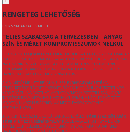
×
RENGETEG LEHETŐSÉG
EZER SZÍN, ANYAG ÉS MÉRET
TELJES SZABADSÁG A TERVEZÉSBEN – ANYAG,
SZÍN ÉS MÉRET KOMPROMISSZUMOK NÉLKÜL
BÚTORAINK
TELJESEN EGYEDI MÉRETBEN KÉSZÜLNEK
, ÍGY PONTOSAN AZ
ÖN OTTHONÁHOZ, TÉRADOTTSÁGAIHOZ ÉS ELKÉPZELÉSEIHEZ IGAZODNAK.
NÁLUNK NINCS SZABVÁNYMEGOLDÁS: A MÉRETEZÉST CENTIMÉTERRE
PONTOSAN HATÁROZZUK MEG, HOGY A BÚTOR NE CSAK SZÉP LEGYEN,
HANEM VALÓBAN KÉNYELMES ÉS PRAKTIKUS IS.
A KIALAKÍTÁS MELLETT RENDKÍVÜL SZÉLES
ANYAGVÁLASZTÉK
ÁLL
RENDELKEZÉSRE. TÖBBFÉLE SZÖVET, BÁRSONY ÉS KÖNNYEN TISZTÍTHATÓ
KÁRPIT KÖZÜL VÁLASZTHAT, AMELYEK NEMCSAK ESZTÉTIKUSAK, HANEM
TARTÓSAK IS A MINDENNAPI HASZNÁLAT SORÁN. A KÁRPITOK KÖZÖTT
MODERN, KLASSZIKUS ÉS PRÉMIUM MEGOLDÁSOK EGYARÁNT
MEGTALÁLHATÓK.
A SZÍNEK TERÉN SZINTE KORLÁTLAN A LEHETŐSÉG:
TÖBB SZÁZ, SŐT AKÁR
TÖBB MINT EZER SZÍNÁRNYALAT
KÖZÜL VÁLASZTHAT, ÍGY A BÚTOR
TÖKÉLETESEN ILLESZKEDIK AZ ENTERIŐRHÖZ VAGY AKÁR KARAKTERES
HANGSÚLYOS ELEMÉVÉ VÁLIK A TÉRNEK.