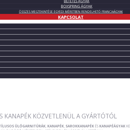
BETÉTES ÁGYAK
BOXSPRING ÁGYAK
ÖSSZES MEGTEKINTÉSE EGYEDI MÉRETBEN RENDELHETŐ FRANCIAÁGYAK
KAPCSOLAT
S KANAPÉK KÖZVETLENÜL A GYÁRTÓTÓL
STÍLUSOS ÜLŐGARNITÚRÁK
,
KANAPÉK
,
SAROKKANAPÉK
ÉS
KANAPÉÁGYAK
KE