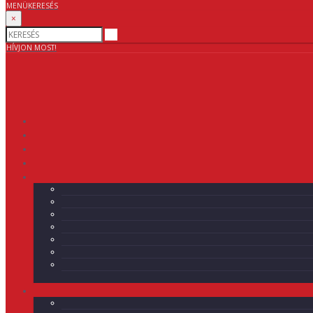
MENÜ
KERESÉS
×
HÍVJON MOST!