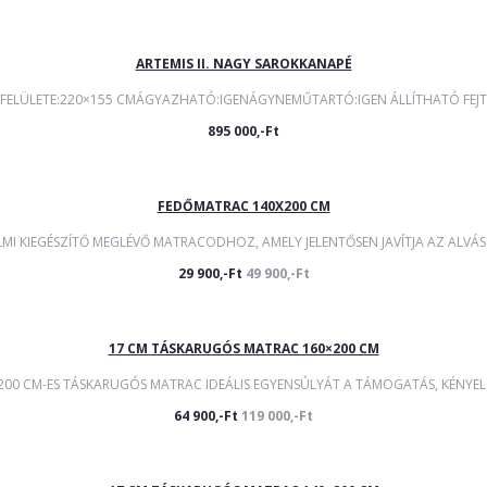
ARTEMIS II. NAGY SAROKKANAPÉ
FELÜLETE:220×155 CMÁGYAZHATÓ:IGENÁGYNEMŰTARTÓ:IGEN ÁLLÍTHATÓ FEJTÁ
895 000,-Ft
FEDŐMATRAC 140X200 CM
MI KIEGÉSZÍTŐ MEGLÉVŐ MATRACODHOZ, AMELY JELENTŐSEN JAVÍTJA AZ ALVÁS 
29 900,-Ft
49 900,-Ft
17 CM TÁSKARUGÓS MATRAC 160×200 CM
 200 CM-ES TÁSKARUGÓS MATRAC IDEÁLIS EGYENSÚLYÁT A TÁMOGATÁS, KÉNYEL.
64 900,-Ft
119 000,-Ft