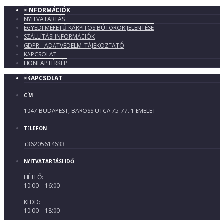
×
INFORMÁCIÓK
NYITVATARTÁS
EGYEDI MÉRETŰ KÁRPITOS BÚTOROK JELENTÉSE
SZÁLLÍTÁSI INFORMÁCIÓK
GDPR - ADATVÉDELMI TÁJÉKOZTATÓ
KAPCSOLAT
HONLAPTÉRKÉP
×
KAPCSOLAT
CÍM
1047 BUDAPEST, BAROSS UTCA 75-77. 1 EMELET
TELEFON
+36205614633
NYITVATARTÁSI IDŐ
HÉTFŐ:
10:00 – 16:00
KEDD:
10:00 – 18:00