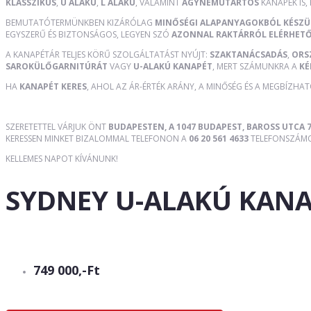
KLASSZIKUS
,
U ALAKÚ
,
L ALAKÚ
, VALAMINT
ÁGYNEMŰTARTÓS
KANAPÉK IS,
BEMUTATÓTERMÜNKBEN KIZÁRÓLAG
MINŐSÉGI ALAPANYAGOKBÓL KÉSZ
EGYSZERŰ ÉS BIZTONSÁGOS, LEGYEN SZÓ
AZONNAL RAKTÁRRÓL ELÉRHET
A KANAPÉTÁR TELJES KÖRŰ SZOLGÁLTATÁST NYÚJT:
SZAKTANÁCSADÁS
,
ORS
SAROKÜLŐGARNITÚRÁT
VAGY
U-ALAKÚ KANAPÉT
, MERT SZÁMUNKRA A
KÉ
HA
KANAPÉT KERES
, AHOL AZ ÁR-ÉRTÉK ARÁNY, A MINŐSÉG ÉS A MEGBÍZHA
SZERETETTEL VÁRJUK ÖNT
BUDAPESTEN, A 1047 BUDAPEST, BAROSS UTCA 7
KERESSEN MINKET BIZALOMMAL TELEFONON A
06 20 561 4633
TELEFONSZÁMON
KELLEMES NAPOT KÍVÁNUNK!
SYDNEY U-ALAKÚ KAN
749 000,-Ft