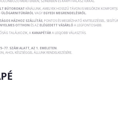
 KÜLÖNBÖZŐ MÉRETEKBEN, SZÍNEKBEN ÉS KÁRPITVÁLASZTÉKKAL.
ÜLT BÚTOROKAT
KÍNÁLUNK, AMELYEK HOSSZÚ TÁVON IS MEGŐRZIK KOMFORTJUK
Ő ÜLŐGARNITÚRÁRÓL
VAGY
EGYEDI MEGRENDELÉSRŐL
.
ZÁGOS HÁZHOZ SZÁLLÍTÁS
, PONTOS ÉS MEGBÍZHATÓ KIVITELEZÉSSEL. SEGÍT
NYELMES OTTHON
ÉS AZ
ELÉGEDETT VÁSÁRLÓ
A LEGFONTOSABB.
TÓSÁG TALÁLKOZIK, A
KANAPÉTÁR
A LEGJOBB VÁLASZTÁS.
5–77. SZÁM ALATT, AZ 1. EMELETEN
.
, AHOL KÉSZSÉGGEL ÁLLUNK RENDELKEZÉSÉRE.
APÉ