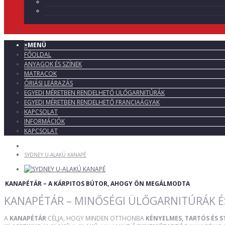
×
MENÜ
FŐOLDAL
ANYAGOK ÉS SZÍNEK
MATRACOK
ÓRIÁSI LEÁRAZÁS
EGYEDI MÉRETBEN RENDELHETŐ ÜLŐGARNITÚRÁK
EGYEDI MÉRETBEN RENDELHETŐ FRANCIAÁGYAK
KAPCSOLAT
INFORMÁCIÓK
KAPCSOLAT
SYDNEY U-ALAKÚ KANAPÉ
KANAPÉTÁR – A KÁRPITOS BÚTOR, AHOGY ÖN MEGÁLMODTA
KANAPÉTÁR – MINŐSÉGI ÜLŐGARNITÚRÁK É
A
KANAPÉTÁR
CÉLJA, HOGY MINDEN OTTHONBA
KÉNYELMES, TARTÓS ÉS 