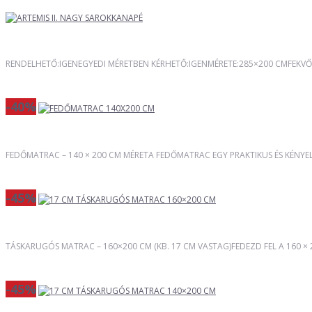
RENDELHETŐ:IGENEGYEDI MÉRETBEN KÉRHETŐ:IGENMÉRETE:285×200 CMFEKVŐ
-40%
FEDŐMATRAC – 140 × 200 CM MÉRETA FEDŐMATRAC EGY PRAKTIKUS ÉS KÉNYEL
-45%
TÁSKARUGÓS MATRAC – 160×200 CM (KB. 17 CM VASTAG)FEDEZD FEL A 160 ×
-45%