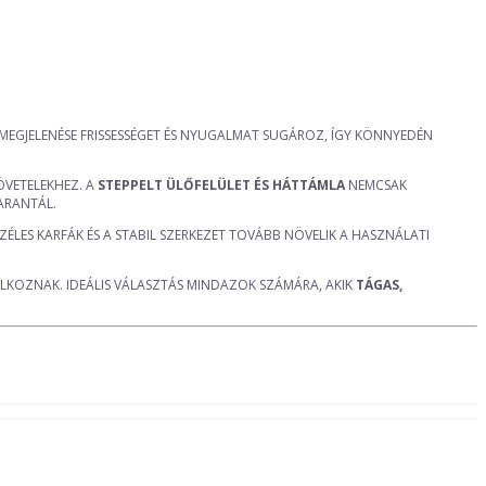
 MEGJELENÉSE FRISSESSÉGET ÉS NYUGALMAT SUGÁROZ, ÍGY KÖNNYEDÉN
ÖVETELEKHEZ. A
STEPPELT ÜLŐFELÜLET ÉS HÁTTÁMLA
NEMCSAK
ARANTÁL.
LES KARFÁK ÉS A STABIL SZERKEZET TOVÁBB NÖVELIK A HASZNÁLATI
ÁLKOZNAK. IDEÁLIS VÁLASZTÁS MINDAZOK SZÁMÁRA, AKIK
TÁGAS,