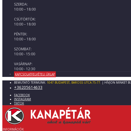
SZERDA:
10:00 – 18:00
CSÜTÖRTÖK:
10:00 – 18:00
PÉNTEK:
10:00 – 18:00
SZOMBAT:
10:00 - 15:00
VASÁRNAP:
10:00 - 12:30
KAPCSOLATFELVÉTELI ŰRLAP
BEMUTATÓ TERMÜNK:
1047 BUDAPEST, BAROSS UTCA 75-77.
| HÍVJON MINKET B
+36205614633
FACEBOOK
INSTAGRAM
TIKTOK
INFORMÁCIÓK