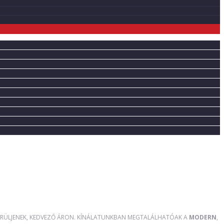
RÜLJENEK, KEDVEZŐ ÁRON. KÍNÁLATUNKBAN MEGTALÁLHATÓAK A
MODERN
,