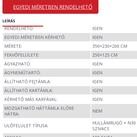
EGYEDI MÉRETBEN RENDELHETŐ
LEÍRÁS
RENDELHETŐ:
IGEN
EGYEDI MÉRETBEN KÉRHETŐ:
IGEN
MÉRETE:
350×230×200 CM
FEKVŐFELÜLETE:
250×125 CM
ÁGYAZHATÓ:
IGEN
ÁGYNEMŰTARTÓ:
IGEN
ÁLLÍTHATÓ FEJTÁMLA:
IGEN
ÁLLÍTHATÓ KARTÁMLA:
IGEN
KÉRHETŐ MÁS KARFÁVAL:
IGEN
MOZGATHATÓ HÁTTÁMLA ELŐRE
NEM
HÁTRA:
HULLÁMRUGÓ + N30
ÜLŐFELÜLET TÍPUSA:
SZIVACS