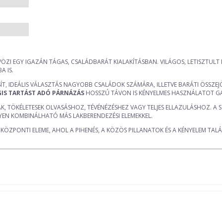
ÖZI EGY IGAZÁN TÁGAS, CSALÁDBARÁT KIALAKÍTÁSBAN. VILÁGOS, LETISZTULT
A IS.
ÍT, IDEÁLIS VÁLASZTÁS NAGYOBB CSALÁDOK SZÁMÁRA, ILLETVE BARÁTI ÖSSZEJ
GIS TARTÁST ADÓ PÁRNÁZÁS
HOSSZÚ TÁVON IS KÉNYELMES HASZNÁLATOT G
TÖKÉLETESEK OLVASÁSHOZ, TÉVÉNÉZÉSHEZ VAGY TELJES ELLAZULÁSHOZ. A SZÉ
NYEN KOMBINÁLHATÓ MÁS LAKBERENDEZÉSI ELEMEKKEL.
ÖZPONTI ELEME, AHOL A PIHENÉS, A KÖZÖS PILLANATOK ÉS A KÉNYELEM TAL