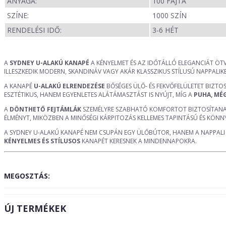
ANYAGA:
100 FAJTA
SZÍNE:
1000 SZÍN
RENDELÉSI IDŐ:
3-6 HÉT
A
SYDNEY U-ALAKÚ KANAPÉ
A KÉNYELMET ÉS AZ IDŐTÁLLÓ ELEGANCIÁT ÖTV
ILLESZKEDIK MODERN, SKANDINÁV VAGY AKÁR KLASSZIKUS STÍLUSÚ NAPPALIKB
A KANAPÉ
U-ALAKÚ ELRENDEZÉSE
BŐSÉGES ÜLŐ- ÉS FEKVŐFELÜLETET BIZTOS
ESZTÉTIKUS, HANEM EGYENLETES ALÁTÁMASZTÁST IS NYÚJT, MÍG A
PUHA, MÉ
A
DÖNTHETŐ FEJTÁMLÁK
SZEMÉLYRE SZABHATÓ KOMFORTOT BIZTOSÍTANAK, 
ÉLMÉNYT, MIKÖZBEN A MINŐSÉGI KÁRPITOZÁS KELLEMES TAPINTÁSÚ ÉS KÖN
A SYDNEY U-ALAKÚ KANAPÉ NEM CSUPÁN EGY ÜLŐBÚTOR, HANEM A NAPPALI K
KÉNYELMES ÉS STÍLUSOS
KANAPÉT KERESNEK A MINDENNAPOKRA.
MEGOSZTÁS:
ÚJ TERMÉKEK