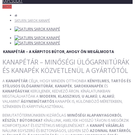
KAPCSOLAT
AKCIÓ
SATURN SAROK KANAPÉ
KANAPÉTÁR – A KÁRPITOS BÚTOR, AHOGY ÖN MEGÁLMODTA
KANAPÉTÁR – MINŐSÉGI ÜLŐGARNITÚRÁK
ÉS KANAPÉK KÖZVETLENÜL A GYÁRTÓTÓL
A
KANAPÉTÁR
CÉLJA, HOGY MINDEN OTTHONBA
KÉNYELMES, TARTÓS ÉS
STÍLUSOS ÜLŐGARNITÚRÁK
,
KANAPÉK
,
SAROKKANAPÉK
ÉS
KANAPÉÁGYAK
KERÜLJENEK, KEDVEZŐ ÁRON. KÍNÁLATUNKBAN
MEGTALÁLHATÓAK A
MODERN
,
KLASSZIKUS
,
U ALAKÚ
,
L ALAKÚ
,
VALAMINT
ÁGYNEMŰTARTÓS
KANAPÉK IS, KÜLÖNBÖZŐ MÉRETEKBEN,
SZÍNEKBEN ÉS KÁRPITVÁLASZTÉKKAL.
BEMUTATÓTERMÜNKBEN KIZÁRÓLAG
MINŐSÉGI ALAPANYAGOKBÓL
KÉSZÜLT BÚTOROKAT
KÍNÁLUNK, AMELYEK HOSSZÚ TÁVON IS MEGŐRZIK
KOMFORTJUKAT ÉS ESZTÉTIKUS MEGJELENÉSÜKET. A
KANAPÉ VÁSÁRLÁS
NÁLUNK EGYSZERŰ ÉS BIZTONSÁGOS, LEGYEN SZÓ
AZONNAL RAKTÁRRÓL