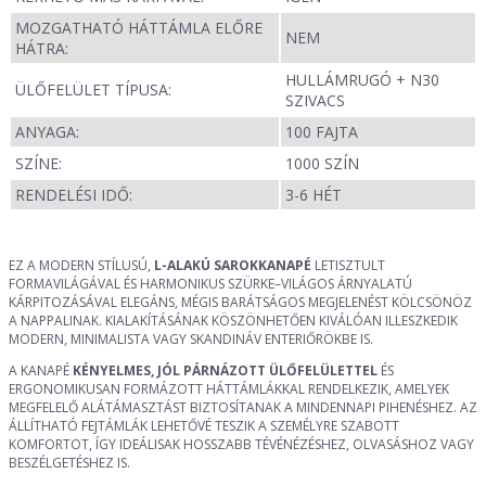
MOZGATHATÓ HÁTTÁMLA ELŐRE
NEM
HÁTRA:
HULLÁMRUGÓ + N30
ÜLŐFELÜLET TÍPUSA:
SZIVACS
ANYAGA:
100 FAJTA
SZÍNE:
1000 SZÍN
RENDELÉSI IDŐ:
3-6 HÉT
EZ A MODERN STÍLUSÚ,
L-ALAKÚ SAROKKANAPÉ
LETISZTULT
FORMAVILÁGÁVAL ÉS HARMONIKUS SZÜRKE–VILÁGOS ÁRNYALATÚ
KÁRPITOZÁSÁVAL ELEGÁNS, MÉGIS BARÁTSÁGOS MEGJELENÉST KÖLCSÖNÖZ
A NAPPALINAK. KIALAKÍTÁSÁNAK KÖSZÖNHETŐEN KIVÁLÓAN ILLESZKEDIK
MODERN, MINIMALISTA VAGY SKANDINÁV ENTERIŐRÖKBE IS.
A KANAPÉ
KÉNYELMES, JÓL PÁRNÁZOTT ÜLŐFELÜLETTEL
ÉS
ERGONOMIKUSAN FORMÁZOTT HÁTTÁMLÁKKAL RENDELKEZIK, AMELYEK
MEGFELELŐ ALÁTÁMASZTÁST BIZTOSÍTANAK A MINDENNAPI PIHENÉSHEZ. AZ
ÁLLÍTHATÓ FEJTÁMLÁK LEHETŐVÉ TESZIK A SZEMÉLYRE SZABOTT
KOMFORTOT, ÍGY IDEÁLISAK HOSSZABB TÉVÉNÉZÉSHEZ, OLVASÁSHOZ VAGY
BESZÉLGETÉSHEZ IS.