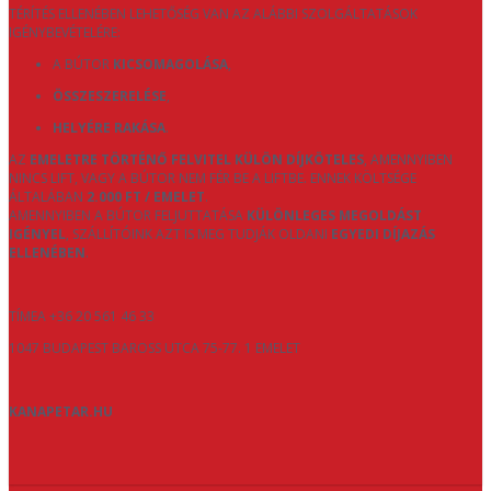
TÉRÍTÉS ELLENÉBEN LEHETŐSÉG VAN AZ ALÁBBI SZOLGÁLTATÁSOK
IGÉNYBEVÉTELÉRE:
A BÚTOR
KICSOMAGOLÁSA
,
ÖSSZESZERELÉSE
,
HELYÉRE RAKÁSA
.
AZ
EMELETRE TÖRTÉNŐ FELVITEL KÜLÖN DÍJKÖTELES
, AMENNYIBEN
NINCS LIFT, VAGY A BÚTOR NEM FÉR BE A LIFTBE. ENNEK KÖLTSÉGE
ÁLTALÁBAN
2.000 FT / EMELET
.
AMENNYIBEN A BÚTOR FELJUTTATÁSA
KÜLÖNLEGES MEGOLDÁST
IGÉNYEL
, SZÁLLÍTÓINK AZT IS MEG TUDJÁK OLDANI
EGYEDI DÍJAZÁS
ELLENÉBEN
.
TÍMEA +36 20 561 46 33
1047 BUDAPEST BAROSS UTCA 75-77. 1 EMELET
KANAPETAR.HU