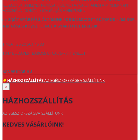
KÉSZÜLNEK, AMELYEK NEMCSAK JÓL MUTATNAK, HANEM A MINDENNAPI
HASZNÁLAT SORÁN IS MEGÁLLJÁK A HELYÜKET.
👉
SAJÁT GYÁRTÁSÚ, ÁLTALUNK FORGALMAZOTT BÚTOROK – AMIKOR
A MINŐSÉG KÖZVETLENÜL A GYÁRTÓTÓL ÉRKEZIK.
TÍMEA +36 20 561 46 33
1047 BUDAPEST BAROSS UTCA 75-77. 1 EMELET
KANAPETAR.HU
HÁZHOZSZÁLLÍTÁS
AZ EGÉSZ ORSZÁGBA SZÁLLÍTUNK
×
HÁZHOZSZÁLLÍTÁS
AZ EGÉSZ ORSZÁGBA SZÁLLÍTUNK
KEDVES VÁSÁRLÓINK!