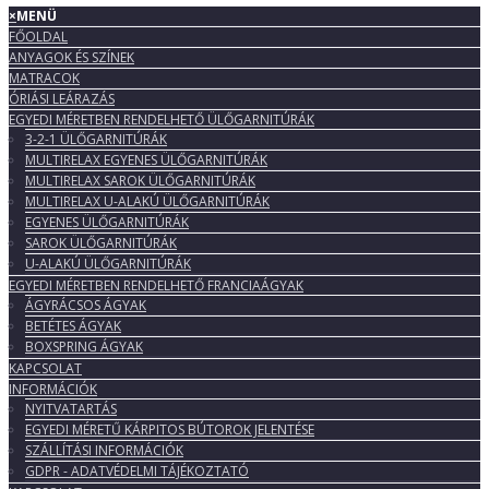
×
MENÜ
FŐOLDAL
ANYAGOK ÉS SZÍNEK
MATRACOK
ÓRIÁSI LEÁRAZÁS
EGYEDI MÉRETBEN RENDELHETŐ ÜLŐGARNITÚRÁK
3-2-1 ÜLŐGARNITÚRÁK
MULTIRELAX EGYENES ÜLŐGARNITÚRÁK
MULTIRELAX SAROK ÜLŐGARNITÚRÁK
MULTIRELAX U-ALAKÚ ÜLŐGARNITÚRÁK
EGYENES ÜLŐGARNITÚRÁK
SAROK ÜLŐGARNITÚRÁK
U-ALAKÚ ÜLŐGARNITÚRÁK
EGYEDI MÉRETBEN RENDELHETŐ FRANCIAÁGYAK
ÁGYRÁCSOS ÁGYAK
BETÉTES ÁGYAK
BOXSPRING ÁGYAK
KAPCSOLAT
INFORMÁCIÓK
NYITVATARTÁS
EGYEDI MÉRETŰ KÁRPITOS BÚTOROK JELENTÉSE
SZÁLLÍTÁSI INFORMÁCIÓK
GDPR - ADATVÉDELMI TÁJÉKOZTATÓ