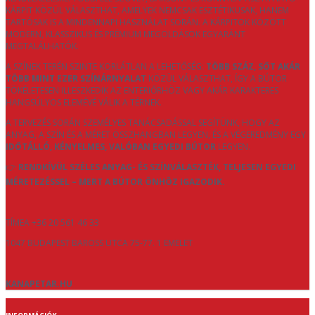
KÁRPIT KÖZÜL VÁLASZTHAT, AMELYEK NEMCSAK ESZTÉTIKUSAK, HANEM
TARTÓSAK IS A MINDENNAPI HASZNÁLAT SORÁN. A KÁRPITOK KÖZÖTT
MODERN, KLASSZIKUS ÉS PRÉMIUM MEGOLDÁSOK EGYARÁNT
MEGTALÁLHATÓK.
A SZÍNEK TERÉN SZINTE KORLÁTLAN A LEHETŐSÉG:
TÖBB SZÁZ, SŐT AKÁR
TÖBB MINT EZER SZÍNÁRNYALAT
KÖZÜL VÁLASZTHAT, ÍGY A BÚTOR
TÖKÉLETESEN ILLESZKEDIK AZ ENTERIŐRHÖZ VAGY AKÁR KARAKTERES
HANGSÚLYOS ELEMÉVÉ VÁLIK A TÉRNEK.
A TERVEZÉS SORÁN SZEMÉLYES TANÁCSADÁSSAL SEGÍTÜNK, HOGY AZ
ANYAG, A SZÍN ÉS A MÉRET ÖSSZHANGBAN LEGYEN, ÉS A VÉGEREDMÉNY EGY
IDŐTÁLLÓ, KÉNYELMES, VALÓBAN EGYEDI BÚTOR
LEGYEN.
👉
RENDKÍVÜL SZÉLES ANYAG- ÉS SZÍNVÁLASZTÉK, TELJESEN EGYEDI
MÉRETEZÉSSEL – MERT A BÚTOR ÖNHÖZ IGAZODIK.
TÍMEA +36 20 561 46 33
1047 BUDAPEST BAROSS UTCA 75-77. 1 EMELET
KANAPETAR.HU