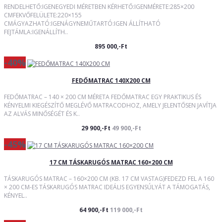
RENDELHETŐ:IGENEGYEDI MÉRETBEN KÉRHETŐ:IGENMÉRETE:285×200
CMFEKVŐFELÜLETE:220×155
CMÁGYAZHATÓ:IGENÁGYNEMŰTARTÓ:IGEN ÁLLÍTHATÓ
FEJTÁMLA:IGENÁLLÍTH..
895 000,-Ft
-40%
FEDŐMATRAC 140X200 CM
FEDŐMATRAC – 140 × 200 CM MÉRETA FEDŐMATRAC EGY PRAKTIKUS ÉS
KÉNYELMI KIEGÉSZÍTŐ MEGLÉVŐ MATRACODHOZ, AMELY JELENTŐSEN JAVÍTJA
AZ ALVÁS MINŐSÉGÉT ÉS K..
29 900,-Ft
49 900,-Ft
-45%
17 CM TÁSKARUGÓS MATRAC 160×200 CM
TÁSKARUGÓS MATRAC – 160×200 CM (KB. 17 CM VASTAG)FEDEZD FEL A 160
× 200 CM-ES TÁSKARUGÓS MATRAC IDEÁLIS EGYENSÚLYÁT A TÁMOGATÁS,
KÉNYEL..
64 900,-Ft
119 000,-Ft