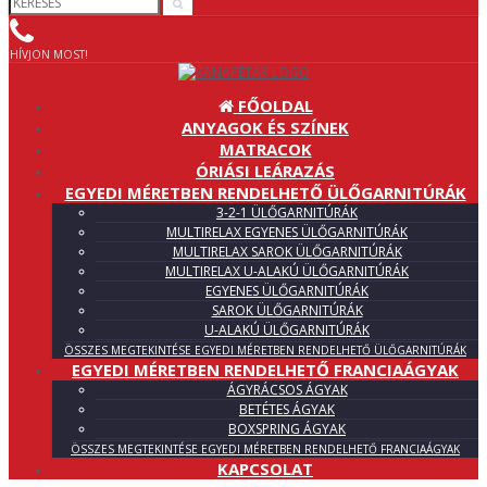
HÍVJON MOST!
FŐOLDAL
ANYAGOK ÉS SZÍNEK
MATRACOK
ÓRIÁSI LEÁRAZÁS
EGYEDI MÉRETBEN RENDELHETŐ ÜLŐGARNITÚRÁK
3-2-1 ÜLŐGARNITÚRÁK
MULTIRELAX EGYENES ÜLŐGARNITÚRÁK
MULTIRELAX SAROK ÜLŐGARNITÚRÁK
MULTIRELAX U-ALAKÚ ÜLŐGARNITÚRÁK
EGYENES ÜLŐGARNITÚRÁK
SAROK ÜLŐGARNITÚRÁK
U-ALAKÚ ÜLŐGARNITÚRÁK
ÖSSZES MEGTEKINTÉSE EGYEDI MÉRETBEN RENDELHETŐ ÜLŐGARNITÚRÁK
EGYEDI MÉRETBEN RENDELHETŐ FRANCIAÁGYAK
ÁGYRÁCSOS ÁGYAK
BETÉTES ÁGYAK
BOXSPRING ÁGYAK
ÖSSZES MEGTEKINTÉSE EGYEDI MÉRETBEN RENDELHETŐ FRANCIAÁGYAK
KAPCSOLAT