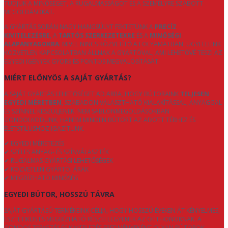
TUDJUK A MINŐSÉGET, A RUGALMASSÁGOT ÉS A SZEMÉLYRE SZABOTT
MEGOLDÁSOKAT.
A GYÁRTÁS SORÁN NAGY HANGSÚLYT FEKTETÜNK A
PRECÍZ
KIVITELEZÉSRE
, A
TARTÓS SZERKEZETEKRE
ÉS A
MINŐSÉGI
ALAPANYAGOKRA
. MIVEL NINCS KÖZVETÍTŐ A FOLYAMATBAN, ÜGYFELEINK
KÖZVETLEN KAPCSOLATBAN ÁLLNAK A GYÁRTÓVAL, AMI LEHETŐVÉ TESZI AZ
EGYEDI IGÉNYEK GYORS ÉS PONTOS MEGVALÓSÍTÁSÁT.
MIÉRT ELŐNYÖS A SAJÁT GYÁRTÁS?
A SAJÁT GYÁRTÁS LEHETŐSÉGET AD ARRA, HOGY BÚTORAINK
TELJESEN
EGYEDI MÉRETBEN
, SZABADON VÁLASZTHATÓ KIALAKÍTÁSSAL, ANYAGGAL
ÉS SZÍNNEL KÉSZÜLJENEK. NEM SABLONMEGOLDÁSOKBAN
GONDOLKODUNK, HANEM MINDEN BÚTORT AZ ADOTT TÉRHEZ ÉS
ÉLETSTÍLUSHOZ IGAZÍTUNK.
✔ EGYEDI MÉRETEZÉS
✔ SZÉLES ANYAG- ÉS SZÍNVÁLASZTÉK
✔ RUGALMAS GYÁRTÁSI LEHETŐSÉGEK
✔ KÖZVETLEN GYÁRTÓI ÁRAK
✔ MEGBÍZHATÓ MINŐSÉG
EGYEDI BÚTOR, HOSSZÚ TÁVRA
SAJÁT GYÁRTÁSÚ TERMÉKEINK CÉLJA, HOGY HOSSZÚ ÉVEKEN ÁT KÉNYELMES,
ESZTÉTIKUS ÉS MEGBÍZHATÓ RÉSZEI LEGYENEK AZ OTTHONOKNAK. A
GONDOS TERVEZÉS ÉS KIVITELEZÉS EREDMÉNYEKÉNT OLYAN BÚTOROK