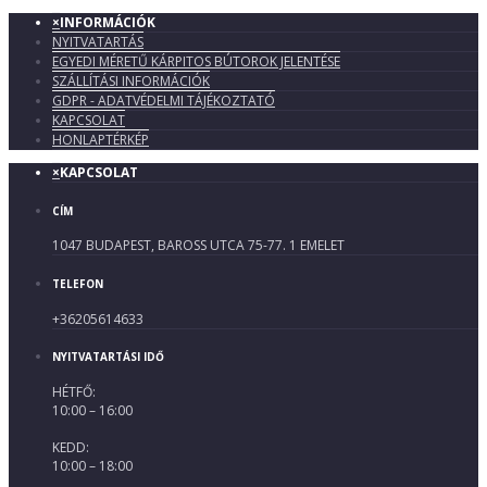
×
INFORMÁCIÓK
NYITVATARTÁS
EGYEDI MÉRETŰ KÁRPITOS BÚTOROK JELENTÉSE
SZÁLLÍTÁSI INFORMÁCIÓK
GDPR - ADATVÉDELMI TÁJÉKOZTATÓ
KAPCSOLAT
HONLAPTÉRKÉP
×
KAPCSOLAT
CÍM
1047 BUDAPEST, BAROSS UTCA 75-77. 1 EMELET
TELEFON
+36205614633
NYITVATARTÁSI IDŐ
HÉTFŐ:
10:00 – 16:00
KEDD:
10:00 – 18:00