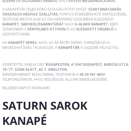
ELÉRHETŐ ÜLŐGARNITÚRÁRÓL
VAGY
EGYEDI MEGRENDELÉSRŐL
.
A KANAPÉTÁR TELJES KÖRŰ SZOLGÁLTATÁST NYÚJT:
SZAKTANÁCSADÁS
,
ORSZÁGOS HÁZHOZ SZÁLLÍTÁS
, PONTOS ÉS MEGBÍZHATÓ KIVITELEZÉSSEL.
SEGÍTÜNK MEGTALÁLNI AZ ÖN IGÉNYEIHEZ LEGJOBBAN ILLESZKEDŐ
KANAPÉT
,
SAROKÜLŐGARNITÚRÁT
VAGY
U-ALAKÚ KANAPÉT
, MERT
SZÁMUNKRA A
KÉNYELMES OTTHON
ÉS AZ
ELÉGEDETT VÁSÁRLÓ
A
LEGFONTOSABB.
HA
KANAPÉT KERES
, AHOL AZ ÁR-ÉRTÉK ARÁNY, A MINŐSÉG ÉS A
MEGBÍZHATÓSÁG TALÁLKOZIK, A
KANAPÉTÁR
A LEGJOBB VÁLASZTÁS.
SZERETETTEL VÁRJUK ÖNT
BUDAPESTEN, A 1047 BUDAPEST, BAROSS UTCA
75–77. SZÁM ALATT, AZ 1. EMELETEN
.
KERESSEN MINKET BIZALOMMAL TELEFONON A
06 20 561 4633
TELEFONSZÁMON, AHOL KÉSZSÉGGEL ÁLLUNK RENDELKEZÉSÉRE.
KELLEMES NAPOT KÍVÁNUNK!
SATURN SAROK
KANAPÉ