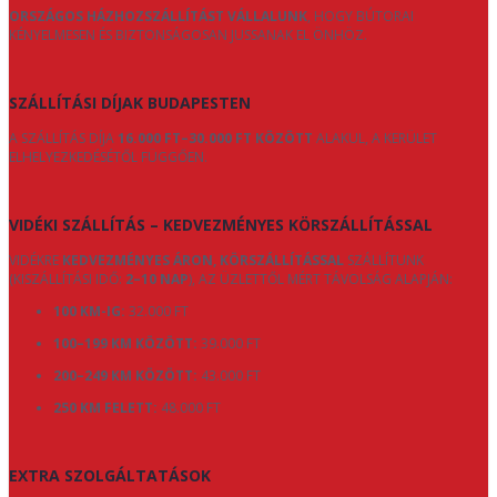
ORSZÁGOS HÁZHOZSZÁLLÍTÁST VÁLLALUNK
, HOGY BÚTORAI
KÉNYELMESEN ÉS BIZTONSÁGOSAN JUSSANAK EL ÖNHÖZ.
SZÁLLÍTÁSI DÍJAK BUDAPESTEN
A SZÁLLÍTÁS DÍJA
16.000 FT–30.000 FT KÖZÖTT
ALAKUL, A KERÜLET
ELHELYEZKEDÉSÉTŐL FÜGGŐEN.
VIDÉKI SZÁLLÍTÁS – KEDVEZMÉNYES KÖRSZÁLLÍTÁSSAL
VIDÉKRE
KEDVEZMÉNYES ÁRON, KÖRSZÁLLÍTÁSSAL
SZÁLLÍTUNK
(KISZÁLLÍTÁSI IDŐ:
2–10 NAP
), AZ ÜZLETTŐL MÉRT TÁVOLSÁG ALAPJÁN:
100 KM-IG:
32.000 FT
100–199 KM KÖZÖTT:
39.000 FT
200–249 KM KÖZÖTT:
43.000 FT
250 KM FELETT:
48.000 FT
EXTRA SZOLGÁLTATÁSOK