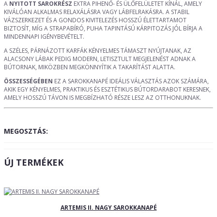
A
NYITOTT SAROKRÉSZ
EXTRA PIHENŐ- ÉS ÜLŐFELÜLETET KÍNÁL, AMELY
KIVÁLÓAN ALKALMAS RELAXÁLÁSRA VAGY LÁBFELRAKÁSRA. A STABIL
VÁZSZERKEZET ÉS A GONDOS KIVITELEZÉS HOSSZÚ ÉLETTARTAMOT
BIZTOSÍT, MÍG A STRAPABÍRÓ, PUHA TAPINTÁSÚ KÁRPITOZÁS JÓL BÍRJA A
MINDENNAPI IGÉNYBEVÉTELT.
A SZÉLES, PÁRNÁZOTT KARFÁK KÉNYELMES TÁMASZT NYÚJTANAK, AZ
ALACSONY LÁBAK PEDIG MODERN, LETISZTULT MEGJELENÉST ADNAK A
BÚTORNAK, MIKÖZBEN MEGKÖNNYÍTIK A TAKARÍTÁST ALATTA.
ÖSSZESSÉGÉBEN
EZ A SAROKKANAPÉ IDEÁLIS VÁLASZTÁS AZOK SZÁMÁRA,
AKIK EGY KÉNYELMES, PRAKTIKUS ÉS ESZTÉTIKUS BÚTORDARABOT KERESNEK,
AMELY HOSSZÚ TÁVON IS MEGBÍZHATÓ RÉSZE LESZ AZ OTTHONUKNAK.
MEGOSZTÁS:
ÚJ TERMÉKEK
ARTEMIS II. NAGY SAROKKANAPÉ