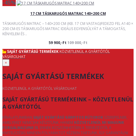
-45%
17 CM TÁSKARUGÓS MATRAC 140×200 CM
TÁSKARUGÓS MATRAC – 140×200 CM (KB. 17 CM VASTAG)FEDEZD FEL A140 ×
200 CM-ES TÁSKARUGÓS MATRAC IDEÁLIS EGYENSÚLYÁT A TÁMOGATÁS,
KÉNYELEM ÉS ..
59 900,-Ft
109 000,-Ft
SAJÁT GYÁRTÁSÚ TERMÉKEK
KÖZVETLENÜL A GYÁRTÓTÓL
VÁSÁROLHAT
×
SAJÁT GYÁRTÁSÚ TERMÉKEK
KÖZVETLENÜL A GYÁRTÓTÓL VÁSÁROLHAT
SAJÁT GYÁRTÁSÚ TERMÉKEINK – KÖZVETLENÜL
A GYÁRTÓTÓL
KÍNÁLATUNKBAN
SAJÁT GYÁRTÁSÚ KÁRPITOS BÚTOROK
SZEREPELNEK,
AMELYEKET NEMCSAK KÉSZÍTÜNK, HANEM
KÖZVETLENÜL MI MAGUNK
FORGALMAZUNK IS
. ENNEK KÖSZÖNHETŐEN A TERVEZÉSTŐL A
KIVITELEZÉSIG MINDEN FOLYAMATOT KÉZBEN TARTUNK, ÍGY GARANTÁLNI