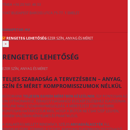
TÍMEA +36 20 561 46 33
1047 BUDAPEST BAROSS UTCA 75-77. 1 EMELET
KANAPETAR.HU
RENGETEG LEHETŐSÉG
EZER SZÍN, ANYAG ÉS MÉRET
×
RENGETEG LEHETŐSÉG
EZER SZÍN, ANYAG ÉS MÉRET
TELJES SZABADSÁG A TERVEZÉSBEN – ANYAG,
SZÍN ÉS MÉRET KOMPROMISSZUMOK NÉLKÜL
BÚTORAINK
TELJESEN EGYEDI MÉRETBEN KÉSZÜLNEK
, ÍGY PONTOSAN AZ
ÖN OTTHONÁHOZ, TÉRADOTTSÁGAIHOZ ÉS ELKÉPZELÉSEIHEZ IGAZODNAK.
NÁLUNK NINCS SZABVÁNYMEGOLDÁS: A MÉRETEZÉST CENTIMÉTERRE
PONTOSAN HATÁROZZUK MEG, HOGY A BÚTOR NE CSAK SZÉP LEGYEN,
HANEM VALÓBAN KÉNYELMES ÉS PRAKTIKUS IS.
A KIALAKÍTÁS MELLETT RENDKÍVÜL SZÉLES
ANYAGVÁLASZTÉK
ÁLL
RENDELKEZÉSRE. TÖBBFÉLE SZÖVET, BÁRSONY ÉS KÖNNYEN TISZTÍTHATÓ