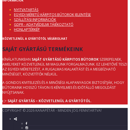
INFORMÁCIÓK
NYITVATARTÁS
EGYEDI MÉRETŰ KÁRPITOS BÚTOROK JELENTÉSE
SZÁLLÍTÁSI INFORMÁCIÓK
GDPR - ADATVÉDELMI TÁJÉKOZTATÓ
HONLAPTÉRKÉP
KÖZVETLENÜL A GYÁRTÓTÓL VÁSÁROLHAT
SAJÁT GYÁRTÁSÚ TERMÉKEINK
KÍNÁLATUNKBAN
SAJÁT GYÁRTÁSÚ KÁRPITOS BÚTOROK
SZEREPELNEK,
AMELYEKET KÖZVETLENÜL MI MAGUNK FORGALMAZUNK. EZ LEHETŐVÉ TESZI
AZ EGYEDI MÉRETEZÉST, A RUGALMAS KIALAKÍTÁST ÉS A MEGBÍZHATÓ
MINŐSÉGET, KÖZVETÍTŐK NÉLKÜL.
A GONDOS KIVITELEZÉS ÉS A MINŐSÉGI ALAPANYAGOK BIZTOSÍTJÁK, HOGY
BÚTORAINK HOSSZÚ TÁVON IS KÉNYELMES ÉS IDŐTÁLLÓ MEGOLDÁST
NYÚJTSANAK.
👉
SAJÁT GYÁRTÁS – KÖZVETLENÜL A GYÁRTÓTÓL.
COPYRIGHT © 2026 KANAPÉTÁR - MINDEN JOG FENNTARTVA!