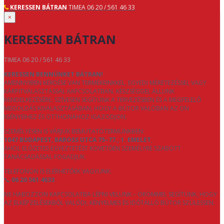
KERESSEN BÁTRAN
TIMEA 06 20 / 561 46 33
×
KERESSEN BÁTRAN
TIMEA 06 20 / 561 46 33
KERESSEN BENNÜNKET BÁTRAN!
AMENNYIBEN KÉRDÉSE VAN TERMÉKEINKKEL, EGYEDI MÉRETEZÉSSEL VAGY
KÁRPITVÁLASZTÁSSAL KAPCSOLATBAN, KÉSZSÉGGEL ÁLLUNK
RENDELKEZÉSÉRE. SZÍVESEN SEGÍTÜNK A TERVEZÉSBEN ÉS A MEGFELELŐ
MEGOLDÁS KIVÁLASZTÁSÁBAN, HOGY A BÚTOR VALÓBAN AZ ÖN
IGÉNYEIHEZ ÉS OTTHONÁHOZ IGAZODJON.
SZEMÉLYESEN IS VÁRJUK BEMUTATÓTERMÜNKBEN:
1047 BUDAPEST, BAROSS UTCA 75–77., 1. EMELET
,
AHOL ELŐZETES EGYEZTETÉST KÖVETŐEN SZEMÉLYRE SZABOTT
TANÁCSADÁSSAL FOGADJUK.
TELEFONON IS ELÉRHETŐEK VAGYUNK:
📞
06 20 561 4633
NE HABOZZON KAPCSOLATBA LÉPNI VELÜNK – ÖRÖMMEL SEGÍTÜNK, HOGY
AZ ELKÉPZELÉSEKBŐL VALÓDI, KÉNYELMES ÉS IDŐTÁLLÓ BÚTOR SZÜLESSEN.