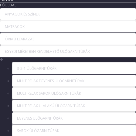
FŐOLDAL
ANYAGOK ÉS SZÍNEK
MATRACOK
ÓRIÁSI LEÁRAZÁS
EGYEDI MÉRETBEN RENDELHETŐ ÜLŐGARNITÚRÁK
3-2-1 ÜLŐGARNITÚRÁK
MULTIRELAX EGYENES ÜLŐGARNITÚRÁK
MULTIRELAX SAROK ÜLŐGARNITÚRÁK
MULTIRELAX U-ALAKÚ ÜLŐGARNITÚRÁK
EGYENES ÜLŐGARNITÚRÁK
SAROK ÜLŐGARNITÚRÁK