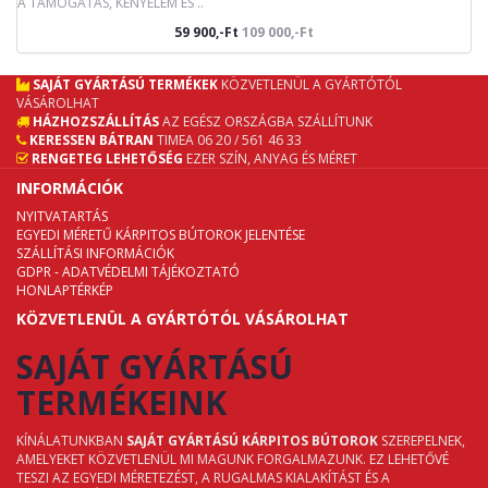
A TÁMOGATÁS, KÉNYELEM ÉS ..
59 900,-Ft
109 000,-Ft
SAJÁT GYÁRTÁSÚ TERMÉKEK
KÖZVETLENÜL A GYÁRTÓTÓL
VÁSÁROLHAT
HÁZHOZSZÁLLÍTÁS
AZ EGÉSZ ORSZÁGBA SZÁLLÍTUNK
KERESSEN BÁTRAN
TIMEA 06 20 / 561 46 33
RENGETEG LEHETŐSÉG
EZER SZÍN, ANYAG ÉS MÉRET
INFORMÁCIÓK
NYITVATARTÁS
EGYEDI MÉRETŰ KÁRPITOS BÚTOROK JELENTÉSE
SZÁLLÍTÁSI INFORMÁCIÓK
GDPR - ADATVÉDELMI TÁJÉKOZTATÓ
HONLAPTÉRKÉP
KÖZVETLENÜL A GYÁRTÓTÓL VÁSÁROLHAT
SAJÁT GYÁRTÁSÚ
TERMÉKEINK
KÍNÁLATUNKBAN
SAJÁT GYÁRTÁSÚ KÁRPITOS BÚTOROK
SZEREPELNEK,
AMELYEKET KÖZVETLENÜL MI MAGUNK FORGALMAZUNK. EZ LEHETŐVÉ
TESZI AZ EGYEDI MÉRETEZÉST, A RUGALMAS KIALAKÍTÁST ÉS A