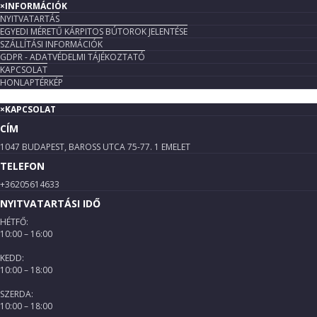
×
INFORMÁCIÓK
NYITVATARTÁS
EGYEDI MÉRETŰ KÁRPITOS BÚTOROK JELENTÉSE
SZÁLLÍTÁSI INFORMÁCIÓK
GDPR - ADATVÉDELMI TÁJÉKOZTATÓ
KAPCSOLAT
HONLAPTÉRKÉP
×
KAPCSOLAT
CÍM
1047 BUDAPEST, BAROSS UTCA 75-77. 1 EMELET
TELEFON
+36205614633
NYITVATARTÁSI IDŐ
HÉTFŐ:
10:00 – 16:00
KEDD:
10:00 – 18:00
SZERDA:
10:00 – 18:00