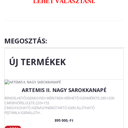
LEHET VÁLASZTANI.
MEGOSZTÁS:
ÚJ TERMÉKEK
ARTEMIS II. NAGY SAROKKANAPÉ
RENDELHETŐ:IGENEGYEDI MÉRETBEN KÉRHETŐ:IGENMÉRETE:285×200
CMFEKVŐFELÜLETE:220×155
CMÁGYAZHATÓ:IGENÁGYNEMŰTARTÓ:IGEN ÁLLÍTHATÓ
FEJTÁMLA:IGENÁLLÍTH..
895 000,-Ft