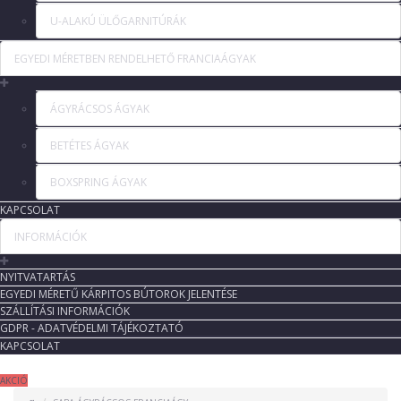
U-ALAKÚ ÜLŐGARNITÚRÁK
EGYEDI MÉRETBEN RENDELHETŐ FRANCIAÁGYAK
ÁGYRÁCSOS ÁGYAK
BETÉTES ÁGYAK
BOXSPRING ÁGYAK
KAPCSOLAT
INFORMÁCIÓK
NYITVATARTÁS
EGYEDI MÉRETŰ KÁRPITOS BÚTOROK JELENTÉSE
SZÁLLÍTÁSI INFORMÁCIÓK
GDPR - ADATVÉDELMI TÁJÉKOZTATÓ
KAPCSOLAT
AKCIÓ