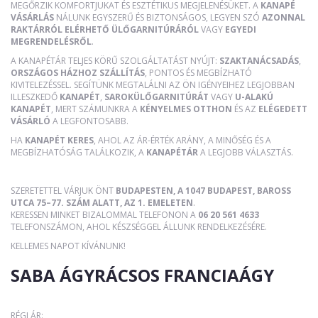
MEGŐRZIK KOMFORTJUKAT ÉS ESZTÉTIKUS MEGJELENÉSÜKET. A
KANAPÉ
VÁSÁRLÁS
NÁLUNK EGYSZERŰ ÉS BIZTONSÁGOS, LEGYEN SZÓ
AZONNAL
RAKTÁRRÓL ELÉRHETŐ ÜLŐGARNITÚRÁRÓL
VAGY
EGYEDI
MEGRENDELÉSRŐL
.
A KANAPÉTÁR TELJES KÖRŰ SZOLGÁLTATÁST NYÚJT:
SZAKTANÁCSADÁS
,
ORSZÁGOS HÁZHOZ SZÁLLÍTÁS
, PONTOS ÉS MEGBÍZHATÓ
KIVITELEZÉSSEL. SEGÍTÜNK MEGTALÁLNI AZ ÖN IGÉNYEIHEZ LEGJOBBAN
ILLESZKEDŐ
KANAPÉT
,
SAROKÜLŐGARNITÚRÁT
VAGY
U-ALAKÚ
KANAPÉT
, MERT SZÁMUNKRA A
KÉNYELMES OTTHON
ÉS AZ
ELÉGEDETT
VÁSÁRLÓ
A LEGFONTOSABB.
HA
KANAPÉT KERES
, AHOL AZ ÁR-ÉRTÉK ARÁNY, A MINŐSÉG ÉS A
MEGBÍZHATÓSÁG TALÁLKOZIK, A
KANAPÉTÁR
A LEGJOBB VÁLASZTÁS.
SZERETETTEL VÁRJUK ÖNT
BUDAPESTEN, A 1047 BUDAPEST, BAROSS
UTCA 75–77. SZÁM ALATT, AZ 1. EMELETEN
.
KERESSEN MINKET BIZALOMMAL TELEFONON A
06 20 561 4633
TELEFONSZÁMON, AHOL KÉSZSÉGGEL ÁLLUNK RENDELKEZÉSÉRE.
KELLEMES NAPOT KÍVÁNUNK!
SABA ÁGYRÁCSOS FRANCIAÁGY
RÉGI ÁR: