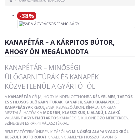
SABA ÁGYRÁCSOS FRANCIAÁGY
-38%
KANAPÉTÁR – A KÁRPITOS BÚTOR,
AHOGY ÖN MEGÁLMODTA
KANAPÉTÁR – MINŐSÉGI
ÜLŐGARNITÚRÁK ÉS KANAPÉK
KÖZVETLENÜL A GYÁRTÓTÓL
A
KANAPÉTÁR
CÉLJA, HOGY MINDEN OTTHONBA
KÉNYELMES, TARTÓS
ÉS STÍLUSOS ÜLŐGARNITÚRÁK
,
KANAPÉK
,
SAROKKANAPÉK
ÉS
KANAPÉÁGYAK
KERÜLJENEK, KEDVEZŐ ÁRON. KÍNÁLATUNKBAN
MEGTALÁLHATÓAK A
MODERN
,
KLASSZIKUS
,
U ALAKÚ
,
L ALAKÚ
,
VALAMINT
ÁGYNEMŰTARTÓS
KANAPÉK IS, KÜLÖNBÖZŐ MÉRETEKBEN,
SZÍNEKBEN ÉS KÁRPITVÁLASZTÉKKAL.
BEMUTATÓTERMÜNKBEN KIZÁRÓLAG
MINŐSÉGI ALAPANYAGOKBÓL
KÉSZÜLT BÚTOROKAT
KÍNÁLUNK, AMELYEK HOSSZÚ TÁVON IS