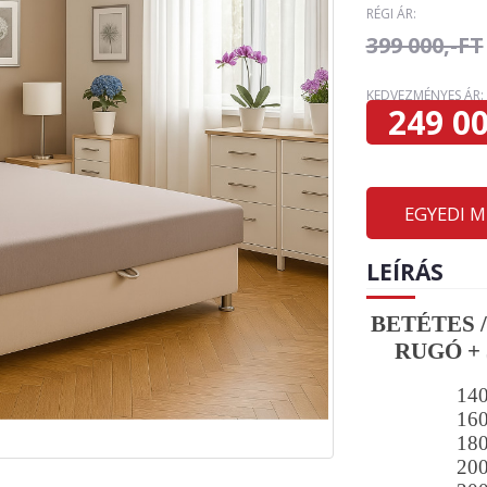
RÉGI ÁR:
399 000,-FT
KEDVEZMÉNYES ÁR:
249 00
EGYEDI 
LEÍRÁS
BETÉTES 
RUGÓ + 
14
16
18
20