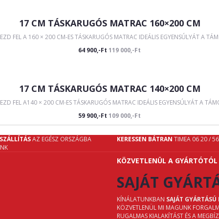
17 CM TÁSKARUGÓS MATRAC 160×200 CM
EZD FEL A 160 × 200 CM-ES TÁSKARUGÓS MATRAC IDEÁLIS EGYENSÚLYÁT A TÁM
64 900,-Ft
119 000,-Ft
17 CM TÁSKARUGÓS MATRAC 140×200 CM
ZD FEL A140 × 200 CM-ES TÁSKARUGÓS MATRAC IDEÁLIS EGYENSÚLYÁT A TÁMO
59 900,-Ft
109 000,-Ft
SZÁLLÍTÁS
AZ EGÉSZ ORSZÁGBA
KERESSEN BÁTRAN
TIMEA 06 20 / 5
UNK
KÖZVETLENÜL A GYÁRTÓTÓL
SAJÁT GYÁRT
KÍNÁLATUNKBAN
SAJÁT GYÁRTÁSÚ
KÖZVETLENÜL MI MAGUNK FORGALMAZ
RUGALMAS KIALAKÍTÁST ÉS A MEGBÍ