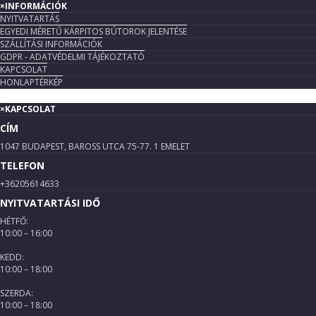
×
INFORMÁCIÓK
NYITVATARTÁS
EGYEDI MÉRETŰ KÁRPITOS BÚTOROK JELENTÉSE
SZÁLLÍTÁSI INFORMÁCIÓK
GDPR - ADATVÉDELMI TÁJÉKOZTATÓ
KAPCSOLAT
HONLAPTÉRKÉP
×
KAPCSOLAT
CÍM
1047 BUDAPEST, BAROSS UTCA 75-77. 1 EMELET
TELEFON
+36205614633
NYITVATARTÁSI IDŐ
HÉTFŐ:
10:00 – 16:00
KEDD:
10:00 – 18:00
SZERDA:
10:00 – 18:00