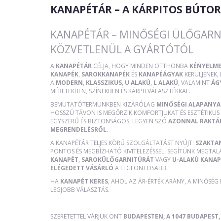
KANAPÉTÁR – A KÁRPITOS BÚTO
KANAPÉTÁR – MINŐSÉGI ÜLŐGARN
KÖZVETLENÜL A GYÁRTÓTÓL
A
KANAPÉTÁR
CÉLJA, HOGY MINDEN OTTHONBA
KÉNYELME
KANAPÉK
,
SAROKKANAPÉK
ÉS
KANAPÉÁGYAK
KERÜLJENEK
A
MODERN
,
KLASSZIKUS
,
U ALAKÚ
,
L ALAKÚ
, VALAMINT
ÁG
MÉRETEKBEN, SZÍNEKBEN ÉS KÁRPITVÁLASZTÉKKAL.
BEMUTATÓTERMÜNKBEN KIZÁRÓLAG
MINŐSÉGI ALAPANY
HOSSZÚ TÁVON IS MEGŐRZIK KOMFORTJUKAT ÉS ESZTÉTIKUS 
EGYSZERŰ ÉS BIZTONSÁGOS, LEGYEN SZÓ
AZONNAL RAKTÁ
MEGRENDELÉSRŐL
.
A KANAPÉTÁR TELJES KÖRŰ SZOLGÁLTATÁST NYÚJT:
SZAKTA
PONTOS ÉS MEGBÍZHATÓ KIVITELEZÉSSEL. SEGÍTÜNK MEGTAL
KANAPÉT
,
SAROKÜLŐGARNITÚRÁT
VAGY
U-ALAKÚ KANAP
ELÉGEDETT VÁSÁRLÓ
A LEGFONTOSABB.
HA
KANAPÉT KERES
, AHOL AZ ÁR-ÉRTÉK ARÁNY, A MINŐSÉG
LEGJOBB VÁLASZTÁS.
SZERETETTEL VÁRJUK ÖNT
BUDAPESTEN, A 1047 BUDAPEST, 