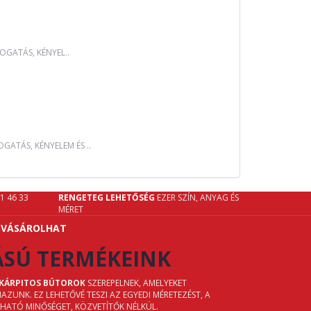
OGATÁS, KÉNYEL..
GATÁS, KÉNYELEM ÉS ..
61 46 33
RENGETEG LEHETŐSÉG
EZER SZÍN, ANYAG ÉS
MÉRET
 VÁSÁROLHAT
ÁSÚ TERMÉKEINK
 KÁRPITOS BÚTOROK
SZEREPELNEK, AMELYEKET
UNK. EZ LEHETŐVÉ TESZI AZ EGYEDI MÉRETEZÉST, A
ZHATÓ MINŐSÉGET, KÖZVETÍTŐK NÉLKÜL.