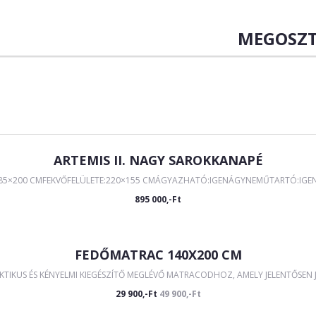
MEGOSZT
ARTEMIS II. NAGY SAROKKANAPÉ
285×200 CMFEKVŐFELÜLETE:220×155 CMÁGYAZHATÓ:IGENÁGYNEMŰTARTÓ:IGEN Á
895 000,-Ft
FEDŐMATRAC 140X200 CM
IKUS ÉS KÉNYELMI KIEGÉSZÍTŐ MEGLÉVŐ MATRACODHOZ, AMELY JELENTŐSEN JAV
29 900,-Ft
49 900,-Ft