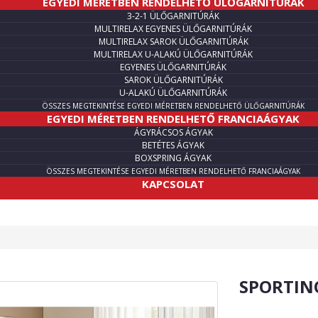
EGYEDI MÉRETBEN RENDELHETŐ ÜLŐGARNITÚRÁK
3-2-1 ÜLŐGARNITÚRÁK
MULTIRELAX EGYENES ÜLŐGARNITÚRÁK
MULTIRELAX SAROK ÜLŐGARNITÚRÁK
MULTIRELAX U-ALAKÚ ÜLŐGARNITÚRÁK
EGYENES ÜLŐGARNITÚRÁK
SAROK ÜLŐGARNITÚRÁK
U-ALAKÚ ÜLŐGARNITÚRÁK
ÖSSZES MEGTEKINTÉSE EGYEDI MÉRETBEN RENDELHETŐ ÜLŐGARNITÚRÁK
EGYEDI MÉRETBEN RENDELHETŐ FRANCIAÁGYAK
ÁGYRÁCSOS ÁGYAK
BETÉTES ÁGYAK
BOXSPRING ÁGYAK
ÖSSZES MEGTEKINTÉSE EGYEDI MÉRETBEN RENDELHETŐ FRANCIAÁGYAK
KAPCSOLAT
SPORTIN