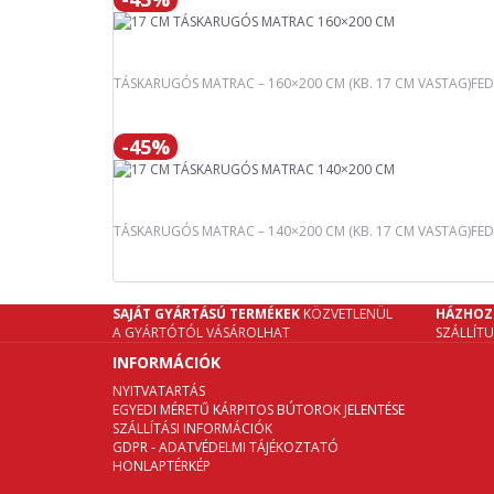
TÁSKARUGÓS MATRAC – 160×200 CM (KB. 17 CM VASTAG)FED
-45%
TÁSKARUGÓS MATRAC – 140×200 CM (KB. 17 CM VASTAG)FEDE
SAJÁT GYÁRTÁSÚ TERMÉKEK
KÖZVETLENÜL
HÁZHOZ
A GYÁRTÓTÓL VÁSÁROLHAT
SZÁLLÍT
INFORMÁCIÓK
NYITVATARTÁS
EGYEDI MÉRETŰ KÁRPITOS BÚTOROK JELENTÉSE
SZÁLLÍTÁSI INFORMÁCIÓK
GDPR - ADATVÉDELMI TÁJÉKOZTATÓ
HONLAPTÉRKÉP