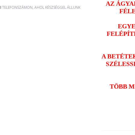
AZ ÁGYAK
3
TELEFONSZÁMON, AHOL KÉSZSÉGGEL ÁLLUNK
FÉL
EGYE
FELÉPÍT
A BETÉTE
SZÉLESSÉ
TÖBB M