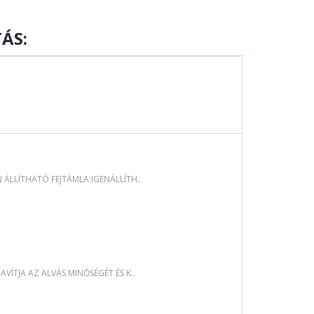
ÁS:
LLÍTHATÓ FEJTÁMLA:IGENÁLLÍTH..
ÍTJA AZ ALVÁS MINŐSÉGÉT ÉS K..