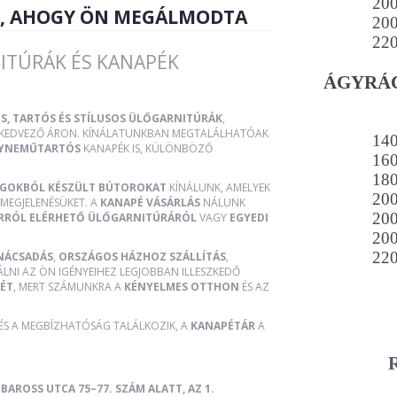
20
R, AHOGY ÖN MEGÁLMODTA
20
22
ITÚRÁK ÉS KANAPÉK
ÁGYRÁC
S, TARTÓS ÉS STÍLUSOS ÜLŐGARNITÚRÁK
,
, KEDVEZŐ ÁRON. KÍNÁLATUNKBAN MEGTALÁLHATÓAK
14
YNEMŰTARTÓS
KANAPÉK IS, KÜLÖNBÖZŐ
16
18
AGOKBÓL KÉSZÜLT BÚTOROKAT
KÍNÁLUNK, AMELYEK
20
MEGJELENÉSÜKET. A
KANAPÉ VÁSÁRLÁS
NÁLUNK
20
RRÓL ELÉRHETŐ ÜLŐGARNITÚRÁRÓL
VAGY
EGYEDI
20
22
NÁCSADÁS
,
ORSZÁGOS HÁZHOZ SZÁLLÍTÁS
,
ÁLNI AZ ÖN IGÉNYEIHEZ LEGJOBBAN ILLESZKEDŐ
ÉT
, MERT SZÁMUNKRA A
KÉNYELMES OTTHON
ÉS AZ
 ÉS A MEGBÍZHATÓSÁG TALÁLKOZIK, A
KANAPÉTÁR
A
BAROSS UTCA 75–77. SZÁM ALATT, AZ 1.