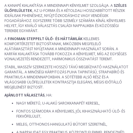
A KANAPÉ KIALAKÍTÁSA A MINDENNAPI KÉNYELMET SZOLGÁLJA. A
SZÉLES
ÜLŐFELÜLETEK
, AZ U-FORMA ÉS A KÉTOLDALI HOSSZABBÍTOTT RÉSZEK
IDEÁLISAK PIHENÉSHEZ, NYÚJTÓZKODÁSHOZ VAGY VENDÉGEK
FOGADÁSÁHOZ. EGYSZERRE TÖBB SZEMÉLY SZÁMÁRA KÍNÁL KÉNYELMES
HELYET, ÍGY KIVÁLÓ VÁLASZTÁS CSALÁDI NAPPALIKBA ÉS KÖZÖSSÉGI
TEREKBE EGYARÁNT.
A
FINOMAN STEPPELT ÜLŐ- ÉS HÁTTÁMLÁK
KELLEMES
KOMFORTÉRZETET BIZTOSÍTANAK, MIKÖZBEN MEGFELELŐ
ALÁTÁMASZTÁST NYÚJTANAK A MINDENNAPI HASZNÁLAT SORÁN. A
KARFÁK KIALAKÍTÁSA TOVÁBB FOKOZZA A KÉNYELMET, MÍG AZ EGYSÉGES
VONALVEZETÉS RENDEZETT, HARMONIKUS ÖSSZHATÁST TEREMT.
STABIL, MASSZÍV SZERKEZETE HOSSZÚ TÁVÚ MEGBÍZHATÓ HASZNÁLATOT
GARANTÁL. A MINŐSÉGI KÁRPITOZÁS PUHA TAPINTÁSÚ, STRAPABÍRÓ ÉS
PRAKTIKUS A MINDENNAPOKBAN. A SÖTÉTEBB ALSÓ RÉSZ ÉS A
VILÁGOSABB ÜLŐFELÜLETEK KONTRASZTJA ELEGÁNS, MÉGIS IDŐTÁLLÓ
MEGJELENÉST BIZTOSÍT.
AJÁNLOTT VÁLASZTÁS
, HA:
NAGY MÉRETŰ, U-ALAKÚ SAROKKANAPÉT KERESEL,
FONTOS SZÁMODRA A KÉNYELMES, JÓL KIHASZNÁLHATÓ ÜLŐ- ÉS
FEKVŐFELÜLET,
MELEG, OTTHONOS HANGULATÚ BÚTORT SZERETNÉL,
A NAPPALIDAT EGY PRAKTIKUS, KÖZPONTI ELEMMEL RENDEZNÉD