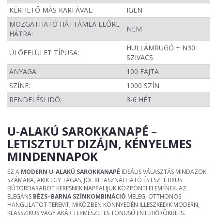
KÉRHETŐ MÁS KARFÁVAL:
IGEN
MOZGATHATÓ HÁTTÁMLA ELŐRE
NEM
HÁTRA:
HULLÁMRUGÓ + N30
ÜLŐFELÜLET TÍPUSA:
SZIVACS
ANYAGA:
100 FAJTA
SZÍNE:
1000 SZÍN
RENDELÉSI IDŐ:
3-6 HÉT
U-ALAKÚ SAROKKANAPÉ –
LETISZTULT DIZÁJN, KÉNYELMES
MINDENNAPOK
EZ A
MODERN U-ALAKÚ SAROKKANAPÉ
IDEÁLIS VÁLASZTÁS MINDAZOK
SZÁMÁRA, AKIK EGY TÁGAS, JÓL KIHASZNÁLHATÓ ÉS ESZTÉTIKUS
BÚTORDARABOT KERESNEK NAPPALIJUK KÖZPONTI ELEMÉNEK. AZ
ELEGÁNS
BÉZS–BARNA SZÍNKOMBINÁCIÓ
MELEG, OTTHONOS
HANGULATOT TEREMT, MIKÖZBEN KÖNNYEDÉN ILLESZKEDIK MODERN,
KLASSZIKUS VAGY AKÁR TERMÉSZETES TÓNUSÚ ENTERIŐRÖKBE IS.