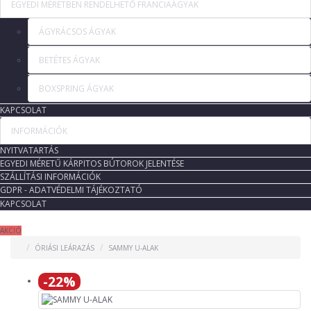
EGYEDI MÉRETBEN RENDELHETŐ FRANCIAÁGYAK
ÁGYRÁCSOS ÁGYAK
BETÉTES ÁGYAK
BOXSPRING ÁGYAK
KAPCSOLAT
INFORMÁCIÓK
NYITVATARTÁS
EGYEDI MÉRETŰ KÁRPITOS BÚTOROK JELENTÉSE
SZÁLLÍTÁSI INFORMÁCIÓK
GDPR - ADATVÉDELMI TÁJÉKOZTATÓ
KAPCSOLAT
AKCIÓ
ÓRIÁSI LEÁRAZÁS
SAMMY U-ALAK
-22%