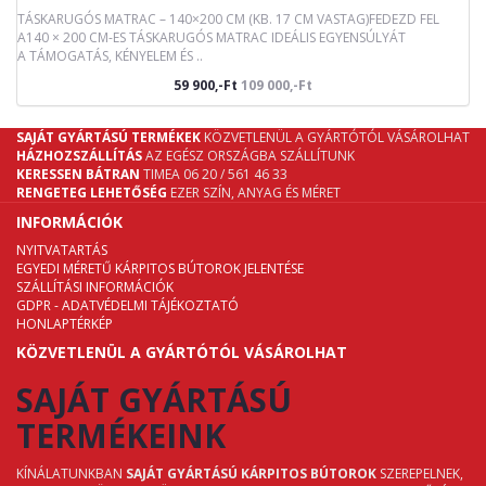
TÁSKARUGÓS MATRAC – 140×200 CM (KB. 17 CM VASTAG)FEDEZD FEL
A140 × 200 CM-ES TÁSKARUGÓS MATRAC IDEÁLIS EGYENSÚLYÁT
A TÁMOGATÁS, KÉNYELEM ÉS ..
59 900,-Ft
109 000,-Ft
SAJÁT GYÁRTÁSÚ TERMÉKEK
KÖZVETLENÜL A GYÁRTÓTÓL VÁSÁROLHAT
HÁZHOZSZÁLLÍTÁS
AZ EGÉSZ ORSZÁGBA SZÁLLÍTUNK
KERESSEN BÁTRAN
TIMEA 06 20 / 561 46 33
RENGETEG LEHETŐSÉG
EZER SZÍN, ANYAG ÉS MÉRET
INFORMÁCIÓK
NYITVATARTÁS
EGYEDI MÉRETŰ KÁRPITOS BÚTOROK JELENTÉSE
SZÁLLÍTÁSI INFORMÁCIÓK
GDPR - ADATVÉDELMI TÁJÉKOZTATÓ
HONLAPTÉRKÉP
KÖZVETLENÜL A GYÁRTÓTÓL VÁSÁROLHAT
SAJÁT GYÁRTÁSÚ
TERMÉKEINK
KÍNÁLATUNKBAN
SAJÁT GYÁRTÁSÚ KÁRPITOS BÚTOROK
SZEREPELNEK,