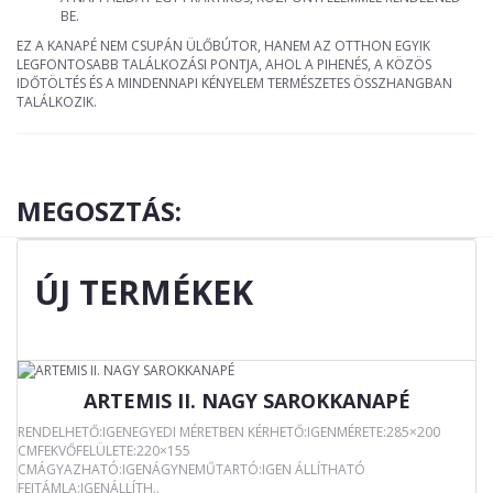
BE.
EZ A KANAPÉ NEM CSUPÁN ÜLŐBÚTOR, HANEM AZ OTTHON EGYIK
LEGFONTOSABB TALÁLKOZÁSI PONTJA, AHOL A PIHENÉS, A KÖZÖS
IDŐTÖLTÉS ÉS A MINDENNAPI KÉNYELEM TERMÉSZETES ÖSSZHANGBAN
TALÁLKOZIK.
MEGOSZTÁS:
ÚJ TERMÉKEK
ARTEMIS II. NAGY SAROKKANAPÉ
RENDELHETŐ:IGENEGYEDI MÉRETBEN KÉRHETŐ:IGENMÉRETE:285×200
CMFEKVŐFELÜLETE:220×155
CMÁGYAZHATÓ:IGENÁGYNEMŰTARTÓ:IGEN ÁLLÍTHATÓ
FEJTÁMLA:IGENÁLLÍTH..