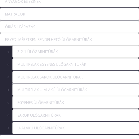
ANYAGOK ÉS SZÍNEK
MATRACOK
ÓRIÁSI LEÁRAZÁS
EGYEDI MÉRETBEN RENDELHETŐ ÜLŐGARNITÚRÁK
3-2-1 ÜLŐGARNITÚRÁK
MULTIRELAX EGYENES ÜLŐGARNITÚRÁK
MULTIRELAX SAROK ÜLŐGARNITÚRÁK
MULTIRELAX U-ALAKÚ ÜLŐGARNITÚRÁK
EGYENES ÜLŐGARNITÚRÁK
SAROK ÜLŐGARNITÚRÁK
U-ALAKÚ ÜLŐGARNITÚRÁK