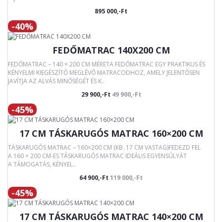
895 000,-Ft
-40%
FEDŐMATRAC 140X200 CM
FEDŐMATRAC – 140 × 200 CM MÉRETA FEDŐMATRAC EGY PRAKTIKUS ÉS
KÉNYELMI KIEGÉSZÍTŐ MEGLÉVŐ MATRACODHOZ, AMELY JELENTŐSEN
JAVÍTJA AZ ALVÁS MINŐSÉGÉT ÉS K..
29 900,-Ft
49 900,-Ft
-45%
17 CM TÁSKARUGÓS MATRAC 160×200 CM
TÁSKARUGÓS MATRAC – 160×200 CM (KB. 17 CM VASTAG)FEDEZD FEL
A 160 × 200 CM-ES TÁSKARUGÓS MATRAC IDEÁLIS EGYENSÚLYÁT
A TÁMOGATÁS, KÉNYEL..
64 900,-Ft
119 000,-Ft
-45%
17 CM TÁSKARUGÓS MATRAC 140×200 CM