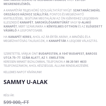
MEGRENDELÉSRŐL
.
A KANAPÉTÁR TELJES KÖRŰ SZOLGÁLTATÁST NYÚJT:
SZAKTANÁCSADÁS
,
ORSZÁGOS HÁZHOZ SZÁLLÍTÁS
, PONTOS ÉS MEGBÍZHATÓ
KIVITELEZÉSSEL. SEGÍTÜNK MEGTALÁLNI AZ ÖN IGÉNYEIHEZ LEGJOBBAN
ILLESZKEDŐ
KANAPÉT
,
SAROKÜLŐGARNITÚRÁT
VAGY
U-ALAKÚ
KANAPÉT
, MERT SZÁMUNKRA A
KÉNYELMES OTTHON
ÉS AZ
ELÉGEDETT
VÁSÁRLÓ
A LEGFONTOSABB.
HA
KANAPÉT KERES
, AHOL AZ ÁR-ÉRTÉK ARÁNY, A MINŐSÉG ÉS A
MEGBÍZHATÓSÁG TALÁLKOZIK, A
KANAPÉTÁR
A LEGJOBB VÁLASZTÁS.
SZERETETTEL VÁRJUK ÖNT
BUDAPESTEN, A 1047 BUDAPEST, BAROSS
UTCA 75–77. SZÁM ALATT, AZ 1. EMELETEN
.
KERESSEN MINKET BIZALOMMAL TELEFONON A
06 20 561 4633
TELEFONSZÁMON, AHOL KÉSZSÉGGEL ÁLLUNK RENDELKEZÉSÉRE.
KELLEMES NAPOT KÍVÁNUNK!
SAMMY U-ALAK
RÉGI ÁR:
599 000,-FT