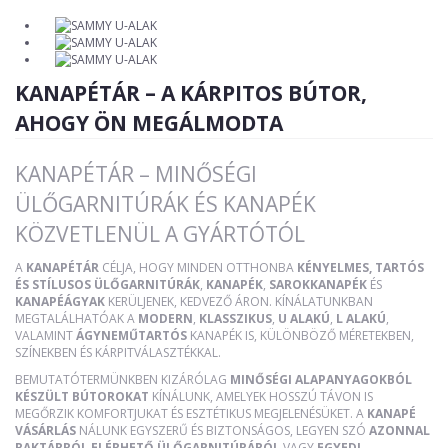
KANAPÉTÁR – A KÁRPITOS BÚTOR,
AHOGY ÖN MEGÁLMODTA
KANAPÉTÁR – MINŐSÉGI
ÜLŐGARNITÚRÁK ÉS KANAPÉK
KÖZVETLENÜL A GYÁRTÓTÓL
A
KANAPÉTÁR
CÉLJA, HOGY MINDEN OTTHONBA
KÉNYELMES, TARTÓS
ÉS STÍLUSOS ÜLŐGARNITÚRÁK
,
KANAPÉK
,
SAROKKANAPÉK
ÉS
KANAPÉÁGYAK
KERÜLJENEK, KEDVEZŐ ÁRON. KÍNÁLATUNKBAN
MEGTALÁLHATÓAK A
MODERN
,
KLASSZIKUS
,
U ALAKÚ
,
L ALAKÚ
,
VALAMINT
ÁGYNEMŰTARTÓS
KANAPÉK IS, KÜLÖNBÖZŐ MÉRETEKBEN,
SZÍNEKBEN ÉS KÁRPITVÁLASZTÉKKAL.
BEMUTATÓTERMÜNKBEN KIZÁRÓLAG
MINŐSÉGI ALAPANYAGOKBÓL
KÉSZÜLT BÚTOROKAT
KÍNÁLUNK, AMELYEK HOSSZÚ TÁVON IS
MEGŐRZIK KOMFORTJUKAT ÉS ESZTÉTIKUS MEGJELENÉSÜKET. A
KANAPÉ
VÁSÁRLÁS
NÁLUNK EGYSZERŰ ÉS BIZTONSÁGOS, LEGYEN SZÓ
AZONNAL
RAKTÁRRÓL ELÉRHETŐ ÜLŐGARNITÚRÁRÓL
VAGY
EGYEDI