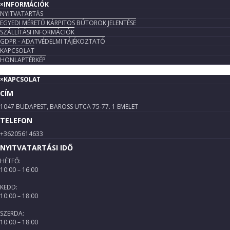
×
INFORMÁCIÓK
NYITVATARTÁS
EGYEDI MÉRETŰ KÁRPITOS BÚTOROK JELENTÉSE
SZÁLLÍTÁSI INFORMÁCIÓK
GDPR - ADATVÉDELMI TÁJÉKOZTATÓ
KAPCSOLAT
HONLAPTÉRKÉP
×
KAPCSOLAT
CÍM
1047 BUDAPEST, BAROSS UTCA 75-77. 1 EMELET
TELEFON
+36205614633
NYITVATARTÁSI IDŐ
HÉTFŐ:
10:00 – 16:00
KEDD:
10:00 – 18:00
SZERDA:
10:00 – 18:00