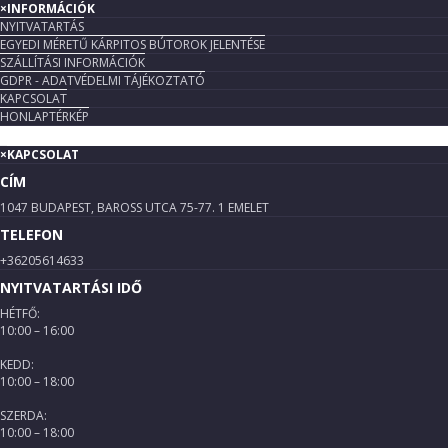
×
INFORMÁCIÓK
NYITVATARTÁS
EGYEDI MÉRETŰ KÁRPITOS BÚTOROK JELENTÉSE
SZÁLLÍTÁSI INFORMÁCIÓK
GDPR - ADATVÉDELMI TÁJÉKOZTATÓ
KAPCSOLAT
HONLAPTÉRKÉP
×
KAPCSOLAT
CÍM
1047 BUDAPEST, BAROSS UTCA 75-77. 1 EMELET
TELEFON
+36205614633
NYITVATARTÁSI IDŐ
HÉTFŐ:
10:00 – 16:00
KEDD:
10:00 – 18:00
SZERDA:
10:00 – 18:00