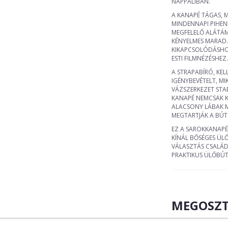
NAPPALIBAN.
A KANAPÉ TÁGAS, 
MINDENNAPI PIHEN
MEGFELELŐ ALÁTÁM
KÉNYELMES MARAD. 
KIKAPCSOLÓDÁSHOZ
ESTI FILMNÉZÉSHEZ.
A STRAPABÍRÓ, KEL
IGÉNYBEVÉTELT, MI
VÁZSZERKEZET STA
KANAPÉ NEMCSAK K
ALACSONY LÁBAK M
MEGTARTJÁK A BÚT
EZ A SAROKKANAPÉ
KÍNÁL BŐSÉGES ÜLŐ
VÁLASZTÁS CSALÁD
PRAKTIKUS ÜLŐBÚ
MEGOSZT