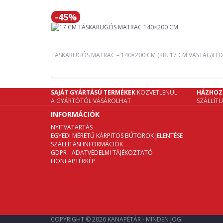
-45%
TÁSKARUGÓS MATRAC – 140×200 CM (KB. 17 CM VASTAG)FEDE
SAJÁT GYÁRTÁSÚ TERMÉKEK
KÖZVETLENÜL
HÁZHOZ
A GYÁRTÓTÓL VÁSÁROLHAT
SZÁLLÍT
INFORMÁCIÓK
NYITVATARTÁS
EGYEDI MÉRETŰ KÁRPITOS BÚTOROK JELENTÉSE
SZÁLLÍTÁSI INFORMÁCIÓK
GDPR - ADATVÉDELMI TÁJÉKOZTATÓ
HONLAPTÉRKÉP
COPYRIGHT © 2026 KANAPÉTÁR - MINDEN JOG