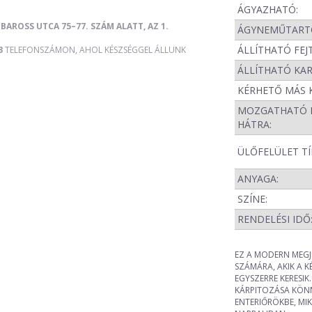
ÁGYAZHATÓ:
BAROSS UTCA 75–77. SZÁM ALATT, AZ 1.
ÁGYNEMŰTART
ÁLLÍTHATÓ FEJ
3
TELEFONSZÁMON, AHOL KÉSZSÉGGEL ÁLLUNK
ÁLLÍTHATÓ KA
KÉRHETŐ MÁS 
MOZGATHATÓ 
HÁTRA:
ÜLŐFELÜLET TÍ
ANYAGA:
SZÍNE:
RENDELÉSI IDŐ
EZ A MODERN MEG
SZÁMÁRA, AKIK A K
EGYSZERRE KERESIK
KÁRPITOZÁSA KÖNN
ENTERIŐRÖKBE, M