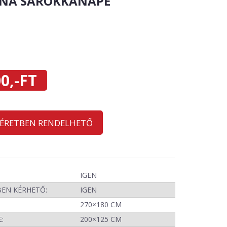
NA SAROKKANAPÉ
0,-FT
MÉRETBEN RENDELHETŐ
IGEN
BEN KÉRHETŐ:
IGEN
270×180 CM
:
200×125 CM