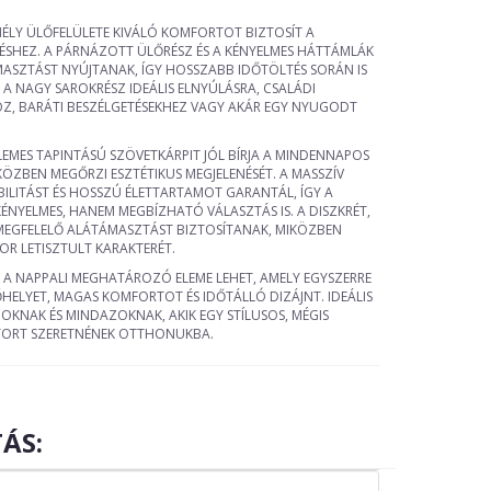
MÉLY ÜLŐFELÜLETE KIVÁLÓ KOMFORTOT BIZTOSÍT A
ÉSHEZ. A PÁRNÁZOTT ÜLŐRÉSZ ÉS A KÉNYELMES HÁTTÁMLÁK
ASZTÁST NYÚJTANAK, ÍGY HOSSZABB IDŐTÖLTÉS SORÁN IS
A NAGY SAROKRÉSZ IDEÁLIS ELNYÚLÁSRA, CSALÁDI
, BARÁTI BESZÉLGETÉSEKHEZ VAGY AKÁR EGY NYUGODT
LEMES TAPINTÁSÚ SZÖVETKÁRPIT JÓL BÍRJA A MINDENNAPOS
KÖZBEN MEGŐRZI ESZTÉTIKUS MEGJELENÉSÉT. A MASSZÍV
BILITÁST ÉS HOSSZÚ ÉLETTARTAMOT GARANTÁL, ÍGY A
ÉNYELMES, HANEM MEGBÍZHATÓ VÁLASZTÁS IS. A DISZKRÉT,
EGFELELŐ ALÁTÁMASZTÁST BIZTOSÍTANAK, MIKÖZBEN
OR LETISZTULT KARAKTERÉT.
 A NAPPALI MEGHATÁROZÓ ELEME LEHET, AMELY EGYSZERRE
HELYET, MAGAS KOMFORTOT ÉS IDŐTÁLLÓ DIZÁJNT. IDEÁLIS
OKNAK ÉS MINDAZOKNAK, AKIK EGY STÍLUSOS, MÉGIS
TORT SZERETNÉNEK OTTHONUKBA.
ÁS: