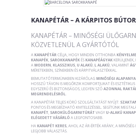
KANAPÉTÁR – A KÁRPITOS BÚTO
KANAPÉTÁR – MINŐSÉGI ÜLŐGARN
KÖZVETLENÜL A GYÁRTÓTÓL
A
KANAPÉTÁR
CÉLJA, HOGY MINDEN OTTHONBA
KÉNYELME
KANAPÉK
,
SAROKKANAPÉK
ÉS
KANAPÉÁGYAK
KERÜLJENEK
A
MODERN
,
KLASSZIKUS
,
U ALAKÚ
,
L ALAKÚ
, VALAMINT
ÁG
MÉRETEKBEN, SZÍNEKBEN ÉS KÁRPITVÁLASZTÉKKAL.
BEMUTATÓTERMÜNKBEN KIZÁRÓLAG
MINŐSÉGI ALAPANY
HOSSZÚ TÁVON IS MEGŐRZIK KOMFORTJUKAT ÉS ESZTÉTIKUS 
EGYSZERŰ ÉS BIZTONSÁGOS, LEGYEN SZÓ
AZONNAL RAKTÁ
MEGRENDELÉSRŐL
.
A KANAPÉTÁR TELJES KÖRŰ SZOLGÁLTATÁST NYÚJT:
SZAKTA
PONTOS ÉS MEGBÍZHATÓ KIVITELEZÉSSEL. SEGÍTÜNK MEGTAL
KANAPÉT
,
SAROKÜLŐGARNITÚRÁT
VAGY
U-ALAKÚ KANAP
ELÉGEDETT VÁSÁRLÓ
A LEGFONTOSABB.
HA
KANAPÉT KERES
, AHOL AZ ÁR-ÉRTÉK ARÁNY, A MINŐSÉG
LEGJOBB VÁLASZTÁS.