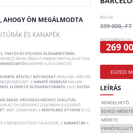
BARCELO
RÉGI ÁR:
R, AHOGY ÖN MEGÁLMODTA
399 000,-FT
ITÚRÁK ÉS KANAPÉK
KEDVEZMÉNYES ÁR:
269 00
S, TARTÓS ÉS STÍLUSOS ÜLŐGARNITÚRÁK
,
, KEDVEZŐ ÁRON. KÍNÁLATUNKBAN MEGTALÁLHATÓAK
YNEMŰTARTÓS
KANAPÉK IS, KÜLÖNBÖZŐ
EGYEDI 
AGOKBÓL KÉSZÜLT BÚTOROKAT
KÍNÁLUNK, AMELYEK
MEGJELENÉSÜKET. A
KANAPÉ VÁSÁRLÁS
NÁLUNK
LEÍRÁS
RRÓL ELÉRHETŐ ÜLŐGARNITÚRÁRÓL
VAGY
EGYEDI
NÁCSADÁS
,
ORSZÁGOS HÁZHOZ SZÁLLÍTÁS
,
RENDELHETŐ:
ÁLNI AZ ÖN IGÉNYEIHEZ LEGJOBBAN ILLESZKEDŐ
ÉT
, MERT SZÁMUNKRA A
KÉNYELMES OTTHON
ÉS AZ
EGYEDI MÉRET
MÉRETE:
 ÉS A MEGBÍZHATÓSÁG TALÁLKOZIK, A
KANAPÉTÁR
A
FEKVŐFELÜLETE