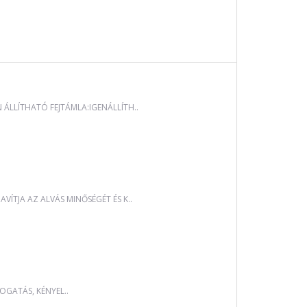
LLÍTHATÓ FEJTÁMLA:IGENÁLLÍTH..
ÍTJA AZ ALVÁS MINŐSÉGÉT ÉS K..
OGATÁS, KÉNYEL..