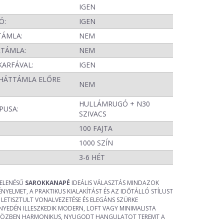
IGEN
Ó:
IGEN
TÁMLA:
NEM
RTÁMLA:
NEM
KARFÁVAL:
IGEN
HÁTTÁMLA ELŐRE
NEM
HULLÁMRUGÓ + N30
PUSA:
SZIVACS
100 FAJTA
1000 SZÍN
:
3-6 HÉT
JELENÉSŰ
SAROKKANAPÉ
IDEÁLIS VÁLASZTÁS MINDAZOK
ÉNYELMET, A PRAKTIKUS KIALAKÍTÁST ÉS AZ IDŐTÁLLÓ STÍLUST
. LETISZTULT VONALVEZETÉSE ÉS ELEGÁNS SZÜRKE
YEDÉN ILLESZKEDIK MODERN, LOFT VAGY MINIMALISTA
IKÖZBEN HARMONIKUS, NYUGODT HANGULATOT TEREMT A