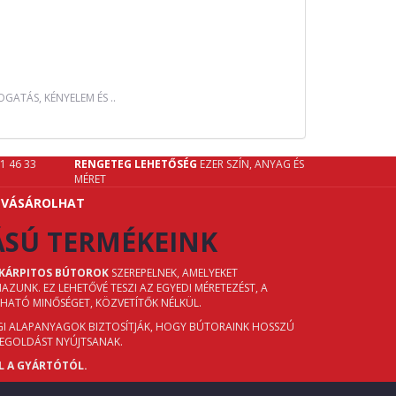
GATÁS, KÉNYELEM ÉS ..
61 46 33
RENGETEG LEHETŐSÉG
EZER SZÍN, ANYAG ÉS
MÉRET
 VÁSÁROLHAT
ÁSÚ TERMÉKEINK
 KÁRPITOS BÚTOROK
SZEREPELNEK, AMELYEKET
UNK. EZ LEHETŐVÉ TESZI AZ EGYEDI MÉRETEZÉST, A
ZHATÓ MINŐSÉGET, KÖZVETÍTŐK NÉLKÜL.
ÉGI ALAPANYAGOK BIZTOSÍTJÁK, HOGY BÚTORAINK HOSSZÚ
MEGOLDÁST NYÚJTSANAK.
L A GYÁRTÓTÓL.