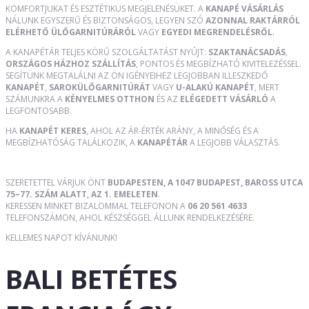
KOMFORTJUKAT ÉS ESZTÉTIKUS MEGJELENÉSÜKET. A
KANAPÉ VÁSÁRLÁS
NÁLUNK EGYSZERŰ ÉS BIZTONSÁGOS, LEGYEN SZÓ
AZONNAL RAKTÁRRÓL
ELÉRHETŐ ÜLŐGARNITÚRÁRÓL
VAGY
EGYEDI MEGRENDELÉSRŐL
.
A KANAPÉTÁR TELJES KÖRŰ SZOLGÁLTATÁST NYÚJT:
SZAKTANÁCSADÁS
,
ORSZÁGOS HÁZHOZ SZÁLLÍTÁS
, PONTOS ÉS MEGBÍZHATÓ KIVITELEZÉSSEL.
SEGÍTÜNK MEGTALÁLNI AZ ÖN IGÉNYEIHEZ LEGJOBBAN ILLESZKEDŐ
KANAPÉT
,
SAROKÜLŐGARNITÚRÁT
VAGY
U-ALAKÚ KANAPÉT
, MERT
SZÁMUNKRA A
KÉNYELMES OTTHON
ÉS AZ
ELÉGEDETT VÁSÁRLÓ
A
LEGFONTOSABB.
HA
KANAPÉT KERES
, AHOL AZ ÁR-ÉRTÉK ARÁNY, A MINŐSÉG ÉS A
MEGBÍZHATÓSÁG TALÁLKOZIK, A
KANAPÉTÁR
A LEGJOBB VÁLASZTÁS.
SZERETETTEL VÁRJUK ÖNT
BUDAPESTEN, A 1047 BUDAPEST, BAROSS UTCA
75–77. SZÁM ALATT, AZ 1. EMELETEN
.
KERESSEN MINKET BIZALOMMAL TELEFONON A
06 20 561 4633
TELEFONSZÁMON, AHOL KÉSZSÉGGEL ÁLLUNK RENDELKEZÉSÉRE.
KELLEMES NAPOT KÍVÁNUNK!
BALI BETÉTES