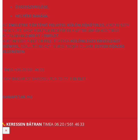
ÖSSZESZERELÉSE
,
HELYÉRE RAKÁSA
.
AZ
EMELETRE TÖRTÉNŐ FELVITEL KÜLÖN DÍJKÖTELES
, AMENNYIBEN
NINCS LIFT, VAGY A BÚTOR NEM FÉR BE A LIFTBE. ENNEK KÖLTSÉGE
ÁLTALÁBAN
2.000 FT / EMELET
.
AMENNYIBEN A BÚTOR FELJUTTATÁSA
KÜLÖNLEGES MEGOLDÁST
IGÉNYEL
, SZÁLLÍTÓINK AZT IS MEG TUDJÁK OLDANI
EGYEDI DÍJAZÁS
ELLENÉBEN
.
TÍMEA +36 20 561 46 33
1047 BUDAPEST BAROSS UTCA 75-77. 1 EMELET
KANAPETAR.HU
KERESSEN BÁTRAN
TIMEA 06 20 / 561 46 33
×