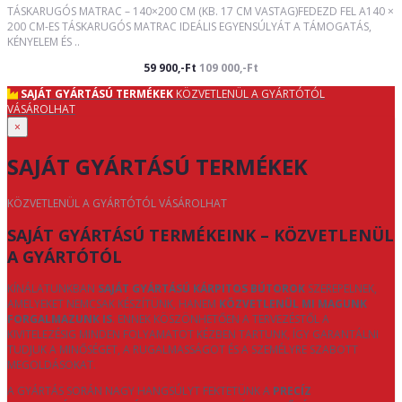
TÁSKARUGÓS MATRAC – 140×200 CM (KB. 17 CM VASTAG)FEDEZD FEL A140 ×
200 CM-ES TÁSKARUGÓS MATRAC IDEÁLIS EGYENSÚLYÁT A TÁMOGATÁS,
KÉNYELEM ÉS ..
59 900,-Ft
109 000,-Ft
SAJÁT GYÁRTÁSÚ TERMÉKEK
KÖZVETLENÜL A GYÁRTÓTÓL
VÁSÁROLHAT
×
SAJÁT GYÁRTÁSÚ TERMÉKEK
KÖZVETLENÜL A GYÁRTÓTÓL VÁSÁROLHAT
SAJÁT GYÁRTÁSÚ TERMÉKEINK – KÖZVETLENÜL
A GYÁRTÓTÓL
KÍNÁLATUNKBAN
SAJÁT GYÁRTÁSÚ KÁRPITOS BÚTOROK
SZEREPELNEK,
AMELYEKET NEMCSAK KÉSZÍTÜNK, HANEM
KÖZVETLENÜL MI MAGUNK
FORGALMAZUNK IS
. ENNEK KÖSZÖNHETŐEN A TERVEZÉSTŐL A
KIVITELEZÉSIG MINDEN FOLYAMATOT KÉZBEN TARTUNK, ÍGY GARANTÁLNI
TUDJUK A MINŐSÉGET, A RUGALMASSÁGOT ÉS A SZEMÉLYRE SZABOTT
MEGOLDÁSOKAT.
A GYÁRTÁS SORÁN NAGY HANGSÚLYT FEKTETÜNK A
PRECÍZ