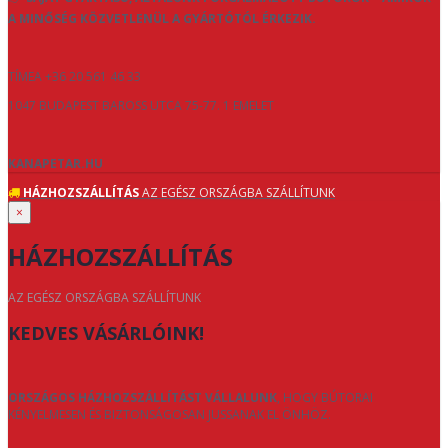
A MINŐSÉG KÖZVETLENÜL A GYÁRTÓTÓL ÉRKEZIK.
TÍMEA +36 20 561 46 33
1047 BUDAPEST BAROSS UTCA 75-77. 1 EMELET
KANAPETAR.HU
HÁZHOZSZÁLLÍTÁS
AZ EGÉSZ ORSZÁGBA SZÁLLÍTUNK
×
HÁZHOZSZÁLLÍTÁS
AZ EGÉSZ ORSZÁGBA SZÁLLÍTUNK
KEDVES VÁSÁRLÓINK!
ORSZÁGOS HÁZHOZSZÁLLÍTÁST VÁLLALUNK
, HOGY BÚTORAI
KÉNYELMESEN ÉS BIZTONSÁGOSAN JUSSANAK EL ÖNHÖZ.