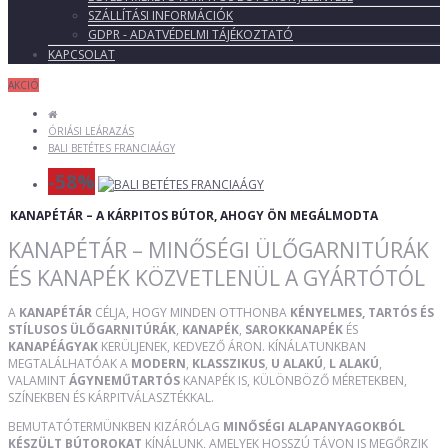
SZÁLLÍTÁSI INFORMÁCIÓK
GDPR - ADATVÉDELMI TÁJÉKOZTATÓ
KAPCSOLAT
AKCIÓ
ÓRIÁSI LEÁRAZÁS
BALI BETÉTES FRANCIAÁGY
-58%
KANAPÉTÁR – A KÁRPITOS BÚTOR, AHOGY ÖN MEGÁLMODTA
KANAPÉTÁR – MINŐSÉGI ÜLŐGARNITÚRÁK
ÉS KANAPÉK KÖZVETLENÜL A GYÁRTÓTÓL
A
KANAPÉTÁR
CÉLJA, HOGY MINDEN OTTHONBA
KÉNYELMES, TARTÓS ÉS
STÍLUSOS ÜLŐGARNITÚRÁK
,
KANAPÉK
,
SAROKKANAPÉK
ÉS
KANAPÉÁGYAK
KERÜLJENEK, KEDVEZŐ ÁRON. KÍNÁLATUNKBAN
MEGTALÁLHATÓAK A
MODERN
,
KLASSZIKUS
,
U ALAKÚ
,
L ALAKÚ
,
VALAMINT
ÁGYNEMŰTARTÓS
KANAPÉK IS, KÜLÖNBÖZŐ MÉRETEKBEN,
SZÍNEKBEN ÉS KÁRPITVÁLASZTÉKKAL.
BEMUTATÓTERMÜNKBEN KIZÁRÓLAG
MINŐSÉGI ALAPANYAGOKBÓL
KÉSZÜLT BÚTOROKAT
KÍNÁLUNK, AMELYEK HOSSZÚ TÁVON IS MEGŐRZIK