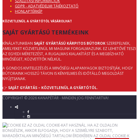
SZÁLLÍTÁSI INFORMÁCIÓK
GDPR - ADATVÉDELMI TÁJÉKOZTATÓ
HONLAPTÉRKÉP
KÖZVETLENÜL A GYÁRTÓTÓL VÁSÁROLHAT
SAJÁT GYÁRTÁSÚ TERMÉKEINK
KÍNÁLATUNKBAN
SAJÁT GYÁRTÁSÚ KÁRPITOS BÚTOROK
SZEREPELNEK,
AMELYEKET KÖZVETLENÜL MI MAGUNK FORGALMAZUNK. EZ LEHETŐVÉ TESZI
AZ EGYEDI MÉRETEZÉST, A RUGALMAS KIALAKÍTÁST ÉS A MEGBÍZHATÓ
MINŐSÉGET, KÖZVETÍTŐK NÉLKÜL.
A GONDOS KIVITELEZÉS ÉS A MINŐSÉGI ALAPANYAGOK BIZTOSÍTJÁK, HOGY
BÚTORAINK HOSSZÚ TÁVON IS KÉNYELMES ÉS IDŐTÁLLÓ MEGOLDÁST
NYÚJTSANAK.
👉
SAJÁT GYÁRTÁS – KÖZVETLENÜL A GYÁRTÓTÓL.
COPYRIGHT © 2026 KANAPÉTÁR - MINDEN JOG FENNTARTVA!
EZ AZ OLDAL COOKIE-KAT HASZNÁL. HA AZ OLDALON
BÖNGÉSZIK, AKKOR ELFOGADJA, HOGY A SZEMÉLYRE SZABOTT,
MARADÉKTALAN MINŐSÉGŰ TARTALOM ÉRDEKÉBEN AZ OLDAL COOKIE-K