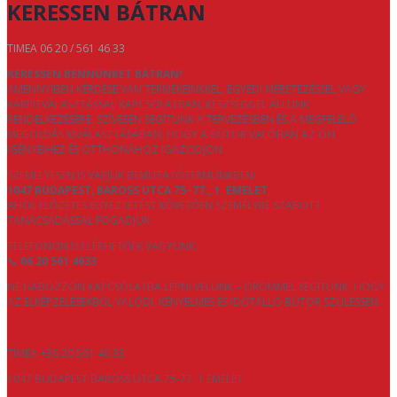
KERESSEN BÁTRAN
TIMEA 06 20 / 561 46 33
KERESSEN BENNÜNKET BÁTRAN!
AMENNYIBEN KÉRDÉSE VAN TERMÉKEINKKEL, EGYEDI MÉRETEZÉSSEL VAGY
KÁRPITVÁLASZTÁSSAL KAPCSOLATBAN, KÉSZSÉGGEL ÁLLUNK
RENDELKEZÉSÉRE. SZÍVESEN SEGÍTÜNK A TERVEZÉSBEN ÉS A MEGFELELŐ
MEGOLDÁS KIVÁLASZTÁSÁBAN, HOGY A BÚTOR VALÓBAN AZ ÖN
IGÉNYEIHEZ ÉS OTTHONÁHOZ IGAZODJON.
SZEMÉLYESEN IS VÁRJUK BEMUTATÓTERMÜNKBEN:
1047 BUDAPEST, BAROSS UTCA 75–77., 1. EMELET
,
AHOL ELŐZETES EGYEZTETÉST KÖVETŐEN SZEMÉLYRE SZABOTT
TANÁCSADÁSSAL FOGADJUK.
TELEFONON IS ELÉRHETŐEK VAGYUNK:
📞
06 20 561 4633
NE HABOZZON KAPCSOLATBA LÉPNI VELÜNK – ÖRÖMMEL SEGÍTÜNK, HOGY
AZ ELKÉPZELÉSEKBŐL VALÓDI, KÉNYELMES ÉS IDŐTÁLLÓ BÚTOR SZÜLESSEN.
TÍMEA +36 20 561 46 33
1047 BUDAPEST BAROSS UTCA 75-77. 1 EMELET