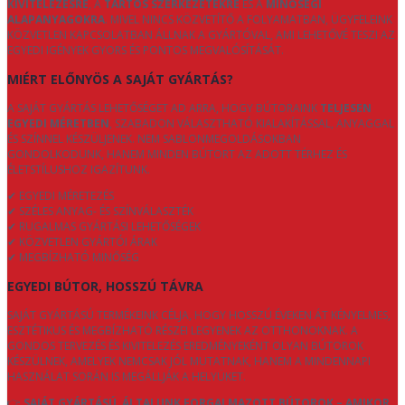
KIVITELEZÉSRE
, A
TARTÓS SZERKEZETEKRE
ÉS A
MINŐSÉGI
ALAPANYAGOKRA
. MIVEL NINCS KÖZVETÍTŐ A FOLYAMATBAN, ÜGYFELEINK
KÖZVETLEN KAPCSOLATBAN ÁLLNAK A GYÁRTÓVAL, AMI LEHETŐVÉ TESZI AZ
EGYEDI IGÉNYEK GYORS ÉS PONTOS MEGVALÓSÍTÁSÁT.
MIÉRT ELŐNYÖS A SAJÁT GYÁRTÁS?
A SAJÁT GYÁRTÁS LEHETŐSÉGET AD ARRA, HOGY BÚTORAINK
TELJESEN
EGYEDI MÉRETBEN
, SZABADON VÁLASZTHATÓ KIALAKÍTÁSSAL, ANYAGGAL
ÉS SZÍNNEL KÉSZÜLJENEK. NEM SABLONMEGOLDÁSOKBAN
GONDOLKODUNK, HANEM MINDEN BÚTORT AZ ADOTT TÉRHEZ ÉS
ÉLETSTÍLUSHOZ IGAZÍTUNK.
✔ EGYEDI MÉRETEZÉS
✔ SZÉLES ANYAG- ÉS SZÍNVÁLASZTÉK
✔ RUGALMAS GYÁRTÁSI LEHETŐSÉGEK
✔ KÖZVETLEN GYÁRTÓI ÁRAK
✔ MEGBÍZHATÓ MINŐSÉG
EGYEDI BÚTOR, HOSSZÚ TÁVRA
SAJÁT GYÁRTÁSÚ TERMÉKEINK CÉLJA, HOGY HOSSZÚ ÉVEKEN ÁT KÉNYELMES,
ESZTÉTIKUS ÉS MEGBÍZHATÓ RÉSZEI LEGYENEK AZ OTTHONOKNAK. A
GONDOS TERVEZÉS ÉS KIVITELEZÉS EREDMÉNYEKÉNT OLYAN BÚTOROK
KÉSZÜLNEK, AMELYEK NEMCSAK JÓL MUTATNAK, HANEM A MINDENNAPI
HASZNÁLAT SORÁN IS MEGÁLLJÁK A HELYÜKET.
👉
SAJÁT GYÁRTÁSÚ, ÁLTALUNK FORGALMAZOTT BÚTOROK – AMIKOR