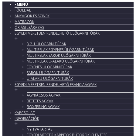
×
MENÜ
FŐOLDAL
ANYAGOK ÉS SZÍNEK
MATRACOK
ÓRIÁSI LEÁRAZÁS
EGYEDI MÉRETBEN RENDELHETŐ ÜLŐGARNITÚRÁK
3-2-1 ÜLŐGARNITÚRÁK
MULTIRELAX EGYENES ÜLŐGARNITÚRÁK
MULTIRELAX SAROK ÜLŐGARNITÚRÁK
MULTIRELAX U-ALAKÚ ÜLŐGARNITÚRÁK
EGYENES ÜLŐGARNITÚRÁK
SAROK ÜLŐGARNITÚRÁK
U-ALAKÚ ÜLŐGARNITÚRÁK
EGYEDI MÉRETBEN RENDELHETŐ FRANCIAÁGYAK
ÁGYRÁCSOS ÁGYAK
BETÉTES ÁGYAK
BOXSPRING ÁGYAK
KAPCSOLAT
INFORMÁCIÓK
NYITVATARTÁS
EGYEDI MÉRETŰ KÁRPITOS BÚTOROK JELENTÉSE