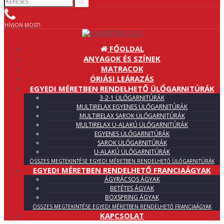
HÍVJON MOST!
FŐOLDAL
ANYAGOK ÉS SZÍNEK
MATRACOK
ÓRIÁSI LEÁRAZÁS
EGYEDI MÉRETBEN RENDELHETŐ ÜLŐGARNITÚRÁK
3-2-1 ÜLŐGARNITÚRÁK
MULTIRELAX EGYENES ÜLŐGARNITÚRÁK
MULTIRELAX SAROK ÜLŐGARNITÚRÁK
MULTIRELAX U-ALAKÚ ÜLŐGARNITÚRÁK
EGYENES ÜLŐGARNITÚRÁK
SAROK ÜLŐGARNITÚRÁK
U-ALAKÚ ÜLŐGARNITÚRÁK
ÖSSZES MEGTEKINTÉSE EGYEDI MÉRETBEN RENDELHETŐ ÜLŐGARNITÚRÁK
EGYEDI MÉRETBEN RENDELHETŐ FRANCIAÁGYAK
ÁGYRÁCSOS ÁGYAK
BETÉTES ÁGYAK
BOXSPRING ÁGYAK
ÖSSZES MEGTEKINTÉSE EGYEDI MÉRETBEN RENDELHETŐ FRANCIAÁGYAK
KAPCSOLAT