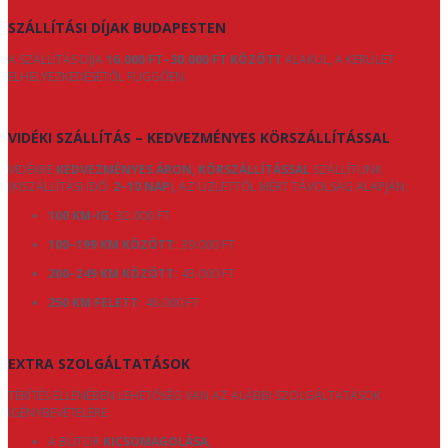
SZÁLLÍTÁSI DÍJAK BUDAPESTEN
A SZÁLLÍTÁS DÍJA
16.000 FT–30.000 FT KÖZÖTT
ALAKUL, A KERÜLET
ELHELYEZKEDÉSÉTŐL FÜGGŐEN.
VIDÉKI SZÁLLÍTÁS – KEDVEZMÉNYES KÖRSZÁLLÍTÁSSAL
VIDÉKRE
KEDVEZMÉNYES ÁRON, KÖRSZÁLLÍTÁSSAL
SZÁLLÍTUNK
(KISZÁLLÍTÁSI IDŐ:
2–10 NAP
), AZ ÜZLETTŐL MÉRT TÁVOLSÁG ALAPJÁN:
100 KM-IG:
32.000 FT
100–199 KM KÖZÖTT:
39.000 FT
200–249 KM KÖZÖTT:
43.000 FT
250 KM FELETT:
48.000 FT
EXTRA SZOLGÁLTATÁSOK
TÉRÍTÉS ELLENÉBEN LEHETŐSÉG VAN AZ ALÁBBI SZOLGÁLTATÁSOK
IGÉNYBEVÉTELÉRE:
A BÚTOR
KICSOMAGOLÁSA
,