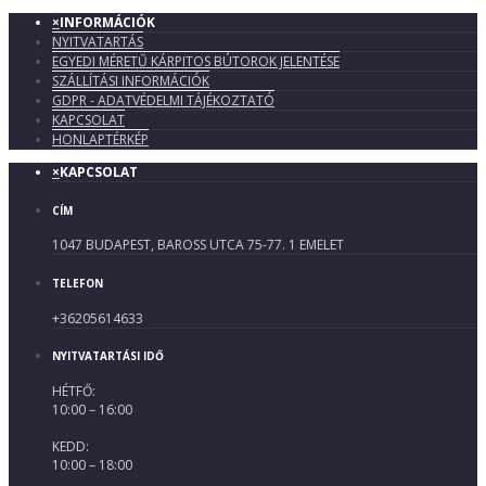
×
INFORMÁCIÓK
NYITVATARTÁS
EGYEDI MÉRETŰ KÁRPITOS BÚTOROK JELENTÉSE
SZÁLLÍTÁSI INFORMÁCIÓK
GDPR - ADATVÉDELMI TÁJÉKOZTATÓ
KAPCSOLAT
HONLAPTÉRKÉP
×
KAPCSOLAT
CÍM
1047 BUDAPEST, BAROSS UTCA 75-77. 1 EMELET
TELEFON
+36205614633
NYITVATARTÁSI IDŐ
HÉTFŐ:
10:00 – 16:00
KEDD:
10:00 – 18:00