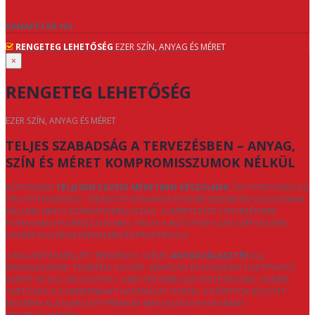
KANAPETAR.HU
RENGETEG LEHETŐSÉG
EZER SZÍN, ANYAG ÉS MÉRET
×
RENGETEG LEHETŐSÉG
EZER SZÍN, ANYAG ÉS MÉRET
TELJES SZABADSÁG A TERVEZÉSBEN – ANYAG,
SZÍN ÉS MÉRET KOMPROMISSZUMOK NÉLKÜL
BÚTORAINK
TELJESEN EGYEDI MÉRETBEN KÉSZÜLNEK
, ÍGY PONTOSAN AZ
ÖN OTTHONÁHOZ, TÉRADOTTSÁGAIHOZ ÉS ELKÉPZELÉSEIHEZ IGAZODNAK.
NÁLUNK NINCS SZABVÁNYMEGOLDÁS: A MÉRETEZÉST CENTIMÉTERRE
PONTOSAN HATÁROZZUK MEG, HOGY A BÚTOR NE CSAK SZÉP LEGYEN,
HANEM VALÓBAN KÉNYELMES ÉS PRAKTIKUS IS.
A KIALAKÍTÁS MELLETT RENDKÍVÜL SZÉLES
ANYAGVÁLASZTÉK
ÁLL
RENDELKEZÉSRE. TÖBBFÉLE SZÖVET, BÁRSONY ÉS KÖNNYEN TISZTÍTHATÓ
KÁRPIT KÖZÜL VÁLASZTHAT, AMELYEK NEMCSAK ESZTÉTIKUSAK, HANEM
TARTÓSAK IS A MINDENNAPI HASZNÁLAT SORÁN. A KÁRPITOK KÖZÖTT
MODERN, KLASSZIKUS ÉS PRÉMIUM MEGOLDÁSOK EGYARÁNT