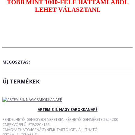
TÖBB MINT 1000-FÉLE HÁTTÁMLÁBÓL
LEHET VÁLASZTANI.
MEGOSZTÁS:
ÚJ TERMÉKEK
ARTEMIS II. NAGY SAROKKANAPÉ
RENDELHETŐ:IGENEGYEDI MÉRETBEN KÉRHETŐ:IGENMÉRETE:285×200
CMFEKVŐFELÜLETE:220×155
CMÁGYAZHATÓ:IGENÁGYNEMŰTARTÓ:IGEN ÁLLÍTHATÓ
FEJTÁMLA:IGENÁLLÍTH..