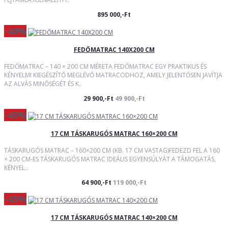
895 000,-Ft
-40%
FEDŐMATRAC 140X200 CM
FEDŐMATRAC – 140 × 200 CM MÉRETA FEDŐMATRAC EGY PRAKTIKUS ÉS
KÉNYELMI KIEGÉSZÍTŐ MEGLÉVŐ MATRACODHOZ, AMELY JELENTŐSEN JAVÍTJA
AZ ALVÁS MINŐSÉGÉT ÉS K..
29 900,-Ft
49 900,-Ft
-45%
17 CM TÁSKARUGÓS MATRAC 160×200 CM
TÁSKARUGÓS MATRAC – 160×200 CM (KB. 17 CM VASTAG)FEDEZD FEL A 160
× 200 CM-ES TÁSKARUGÓS MATRAC IDEÁLIS EGYENSÚLYÁT A TÁMOGATÁS,
KÉNYEL..
64 900,-Ft
119 000,-Ft
-45%
17 CM TÁSKARUGÓS MATRAC 140×200 CM