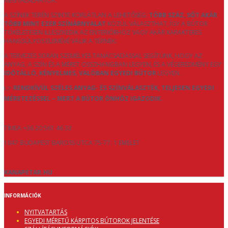
MEGTALÁLHATÓK.
A SZÍNEK TERÉN SZINTE KORLÁTLAN A LEHETŐSÉG:
TÖBB SZÁZ, SŐT AKÁR
TÖBB MINT EZER SZÍNÁRNYALAT
KÖZÜL VÁLASZTHAT, ÍGY A BÚTOR
TÖKÉLETESEN ILLESZKEDIK AZ ENTERIŐRHÖZ VAGY AKÁR KARAKTERES
HANGSÚLYOS ELEMÉVÉ VÁLIK A TÉRNEK.
A TERVEZÉS SORÁN SZEMÉLYES TANÁCSADÁSSAL SEGÍTÜNK, HOGY AZ
ANYAG, A SZÍN ÉS A MÉRET ÖSSZHANGBAN LEGYEN, ÉS A VÉGEREDMÉNY EGY
IDŐTÁLLÓ, KÉNYELMES, VALÓBAN EGYEDI BÚTOR
LEGYEN.
👉
RENDKÍVÜL SZÉLES ANYAG- ÉS SZÍNVÁLASZTÉK, TELJESEN EGYEDI
MÉRETEZÉSSEL – MERT A BÚTOR ÖNHÖZ IGAZODIK.
TÍMEA +36 20 561 46 33
1047 BUDAPEST BAROSS UTCA 75-77. 1 EMELET
KANAPETAR.HU
INFORMÁCIÓK
NYITVATARTÁS
EGYEDI MÉRETŰ KÁRPITOS BÚTOROK JELENTÉSE