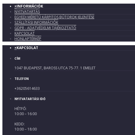
×
INFORMÁCIÓK
NYITVATARTÁS
EGYEDI MÉRETŰ KÁRPITOS BÚTOROK JELENTÉSE
SZÁLLÍTÁSI INFORMÁCIÓK
GDPR - ADATVÉDELMI TÁJÉKOZTATÓ
KAPCSOLAT
HONLAPTÉRKÉP
×
KAPCSOLAT
CÍM
1047 BUDAPEST, BAROSS UTCA 75-77. 1 EMELET
TELEFON
+36205614633
NYITVATARTÁSI IDŐ
HÉTFŐ:
10:00 – 16:00
KEDD:
10:00 – 18:00