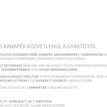
S KANAPÉK KÖZVETLENÜL A GYÁRTÓTÓL
STÍLUSOS ÜLŐGARNITÚRÁK
,
KANAPÉK
,
SAROKKANAPÉK
ÉS
KANAPÉÁGYAK
KE
 KÜLÖNBÖZŐ MÉRETEKBEN, SZÍNEKBEN ÉS KÁRPITVÁLASZTÉKKAL.
ÜLT BÚTOROKAT
KÍNÁLUNK, AMELYEK HOSSZÚ TÁVON IS MEGŐRZIK KOMFORTJUK
Ő ÜLŐGARNITÚRÁRÓL
VAGY
EGYEDI MEGRENDELÉSRŐL
.
ZÁGOS HÁZHOZ SZÁLLÍTÁS
, PONTOS ÉS MEGBÍZHATÓ KIVITELEZÉSSEL. SEGÍT
NYELMES OTTHON
ÉS AZ
ELÉGEDETT VÁSÁRLÓ
A LEGFONTOSABB.
TÓSÁG TALÁLKOZIK, A
KANAPÉTÁR
A LEGJOBB VÁLASZTÁS.
5–77. SZÁM ALATT, AZ 1. EMELETEN
.
, AHOL KÉSZSÉGGEL ÁLLUNK RENDELKEZÉSÉRE.