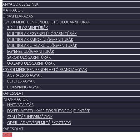
ANYAGOK ÉS SZÍNEK
MATRACOK
ÓRIÁSI LEÁRAZÁS
EGYEDI MÉRETBEN RENDELHETŐ ÜLŐGARNITÚRÁK
3-2-1 ÜLŐGARNITÚRÁK
MULTIRELAX EGYENES ÜLŐGARNITÚRÁK
MULTIRELAX SAROK ÜLŐGARNITÚRÁK
MULTIRELAX U-ALAKÚ ÜLŐGARNITÚRÁK
EGYENES ÜLŐGARNITÚRÁK
SAROK ÜLŐGARNITÚRÁK
U-ALAKÚ ÜLŐGARNITÚRÁK
EGYEDI MÉRETBEN RENDELHETŐ FRANCIAÁGYAK
ÁGYRÁCSOS ÁGYAK
BETÉTES ÁGYAK
BOXSPRING ÁGYAK
KAPCSOLAT
INFORMÁCIÓK
NYITVATARTÁS
EGYEDI MÉRETŰ KÁRPITOS BÚTOROK JELENTÉSE
SZÁLLÍTÁSI INFORMÁCIÓK
GDPR - ADATVÉDELMI TÁJÉKOZTATÓ
KAPCSOLAT
AKCIÓ