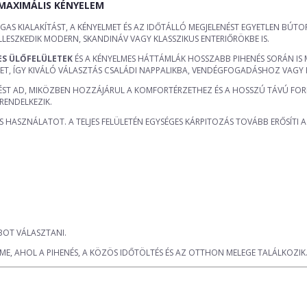
 MAXIMÁLIS KÉNYELEM
ÁGAS KIALAKÍTÁST, A KÉNYELMET ÉS AZ IDŐTÁLLÓ MEGJELENÉST EGYETLEN BÚ
ESZKEDIK MODERN, SKANDINÁV VAGY KLASSZIKUS ENTERIŐRÖKBE IS.
ES ÜLŐFELÜLETEK
ÉS A KÉNYELMES HÁTTÁMLÁK HOSSZABB PIHENÉS SORÁN IS
ET, ÍGY KIVÁLÓ VÁLASZTÁS CSALÁDI NAPPALIKBA, VENDÉGFOGADÁSHOZ VAGY
NÉST AD, MIKÖZBEN HOZZÁJÁRUL A KOMFORTÉRZETHEZ ÉS A HOSSZÚ TÁVÚ FO
RENDELKEZIK.
TÓS HASZNÁLATOT. A TELJES FELÜLETÉN EGYSÉGES KÁRPITOZÁS TOVÁBB ERŐSÍTI
BOT VÁLASZTANI.
E, AHOL A PIHENÉS, A KÖZÖS IDŐTÖLTÉS ÉS AZ OTTHON MELEGE TALÁLKOZIK