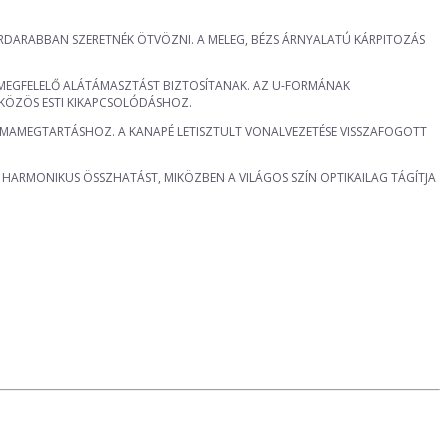
TORDARABBAN SZERETNÉK ÖTVÖZNI. A MELEG, BÉZS ÁRNYALATÚ KÁRPITOZÁS
 MEGFELELŐ ALÁTÁMASZTÁST BIZTOSÍTANAK. AZ U-FORMÁNAK
 KÖZÖS ESTI KIKAPCSOLÓDÁSHOZ.
RMAMEGTARTÁSHOZ. A KANAPÉ LETISZTULT VONALVEZETÉSE VISSZAFOGOTT
 A HARMONIKUS ÖSSZHATÁST, MIKÖZBEN A VILÁGOS SZÍN OPTIKAILAG TÁGÍTJA
.