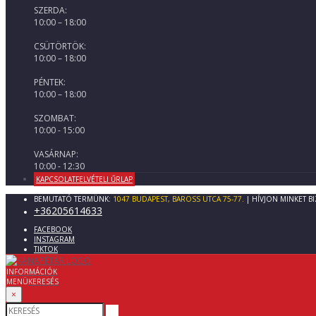
SZERDA:
10:00 – 18:00
CSÜTÖRTÖK:
10:00 – 18:00
PÉNTEK:
10:00 – 18:00
SZOMBAT:
10:00 - 15:00
VASÁRNAP:
10:00 - 12:30
KAPCSOLATFELVÉTELI ŰRLAP
BEMUTATÓ TERMÜNK:
1047 BUDAPEST, BAROSS UTCA 75-77.
| HÍVJON MINKET B
+36205614633
FACEBOOK
INSTAGRAM
TIKTOK
INFORMÁCIÓK
MENÜ
KERESÉS
×