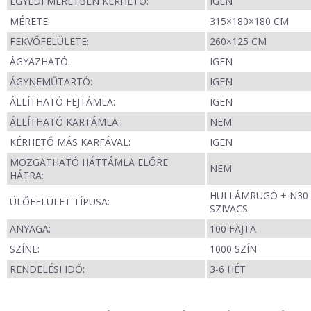
EGYEDI MÉRETBEN KÉRHETŐ:
IGEN
MÉRETE:
315×180×180 CM
FEKVŐFELÜLETE:
260×125 CM
ÁGYAZHATÓ:
IGEN
ÁGYNEMŰTARTÓ:
IGEN
ÁLLÍTHATÓ FEJTÁMLA:
IGEN
ÁLLÍTHATÓ KARTÁMLA:
NEM
KÉRHETŐ MÁS KARFÁVAL:
IGEN
MOZGATHATÓ HÁTTÁMLA ELŐRE
NEM
HÁTRA:
HULLÁMRUGÓ + N30
ÜLŐFELÜLET TÍPUSA:
SZIVACS
ANYAGA:
100 FAJTA
SZÍNE:
1000 SZÍN
RENDELÉSI IDŐ:
3-6 HÉT