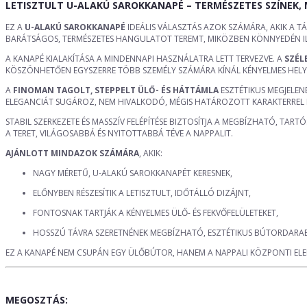
LETISZTULT U-ALAKÚ SAROKKANAPÉ – TERMÉSZETES SZÍNEK,
EZ A
U-ALAKÚ SAROKKANAPÉ
IDEÁLIS VÁLASZTÁS AZOK SZÁMÁRA, AKIK A T
BARÁTSÁGOS, TERMÉSZETES HANGULATOT TEREMT, MIKÖZBEN KÖNNYEDÉN ILL
A KANAPÉ KIALAKÍTÁSA A MINDENNAPI HASZNÁLATRA LETT TERVEZVE. A
SZÉL
KÖSZÖNHETŐEN EGYSZERRE TÖBB SZEMÉLY SZÁMÁRA KÍNÁL KÉNYELMES HELY
A
FINOMAN TAGOLT, STEPPELT ÜLŐ- ÉS HÁTTÁMLA
ESZTÉTIKUS MEGJELE
ELEGANCIÁT SUGÁROZ, NEM HIVALKODÓ, MÉGIS HATÁROZOTT KARAKTERREL 
STABIL SZERKEZETE ÉS MASSZÍV FELÉPÍTÉSE BIZTOSÍTJA A MEGBÍZHATÓ, TAR
A TERET, VILÁGOSABBÁ ÉS NYITOTTABBÁ TÉVE A NAPPALIT.
AJÁNLOTT MINDAZOK SZÁMÁRA
, AKIK:
NAGY MÉRETŰ, U-ALAKÚ SAROKKANAPÉT KERESNEK,
ELŐNYBEN RÉSZESÍTIK A LETISZTULT, IDŐTÁLLÓ DIZÁJNT,
FONTOSNAK TARTJÁK A KÉNYELMES ÜLŐ- ÉS FEKVŐFELÜLETEKET,
HOSSZÚ TÁVRA SZERETNÉNEK MEGBÍZHATÓ, ESZTÉTIKUS BÚTORDARA
EZ A KANAPÉ NEM CSUPÁN EGY ÜLŐBÚTOR, HANEM A NAPPALI KÖZPONTI ELEM
MEGOSZTÁS: