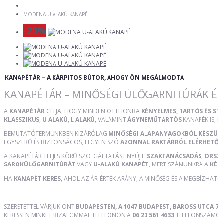
MODENA U-ALAKÚ KANAPÉ
-20%
KANAPÉTÁR – A KÁRPITOS BÚTOR, AHOGY ÖN MEGÁLMODTA
KANAPÉTÁR – MINŐSÉGI ÜLŐGARNITÚRÁK É
A
KANAPÉTÁR
CÉLJA, HOGY MINDEN OTTHONBA
KÉNYELMES, TARTÓS ÉS 
KLASSZIKUS
,
U ALAKÚ
,
L ALAKÚ
, VALAMINT
ÁGYNEMŰTARTÓS
KANAPÉK IS,
BEMUTATÓTERMÜNKBEN KIZÁRÓLAG
MINŐSÉGI ALAPANYAGOKBÓL KÉSZ
EGYSZERŰ ÉS BIZTONSÁGOS, LEGYEN SZÓ
AZONNAL RAKTÁRRÓL ELÉRHET
A KANAPÉTÁR TELJES KÖRŰ SZOLGÁLTATÁST NYÚJT:
SZAKTANÁCSADÁS
,
ORS
SAROKÜLŐGARNITÚRÁT
VAGY
U-ALAKÚ KANAPÉT
, MERT SZÁMUNKRA A
KÉ
HA
KANAPÉT KERES
, AHOL AZ ÁR-ÉRTÉK ARÁNY, A MINŐSÉG ÉS A MEGBÍZHA
SZERETETTEL VÁRJUK ÖNT
BUDAPESTEN, A 1047 BUDAPEST, BAROSS UTCA 7
KERESSEN MINKET BIZALOMMAL TELEFONON A
06 20 561 4633
TELEFONSZÁMON