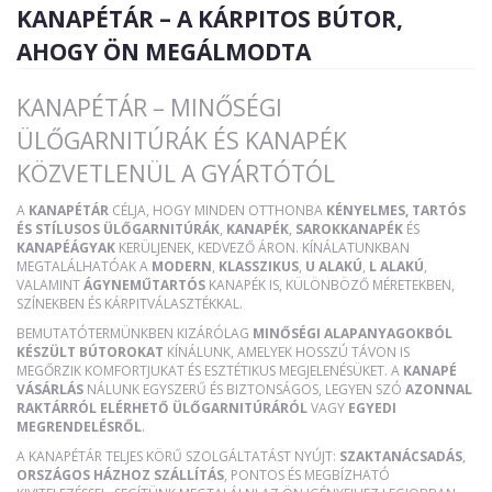
KANAPÉTÁR – A KÁRPITOS BÚTOR,
AHOGY ÖN MEGÁLMODTA
KANAPÉTÁR – MINŐSÉGI
ÜLŐGARNITÚRÁK ÉS KANAPÉK
KÖZVETLENÜL A GYÁRTÓTÓL
A
KANAPÉTÁR
CÉLJA, HOGY MINDEN OTTHONBA
KÉNYELMES, TARTÓS
ÉS STÍLUSOS ÜLŐGARNITÚRÁK
,
KANAPÉK
,
SAROKKANAPÉK
ÉS
KANAPÉÁGYAK
KERÜLJENEK, KEDVEZŐ ÁRON. KÍNÁLATUNKBAN
MEGTALÁLHATÓAK A
MODERN
,
KLASSZIKUS
,
U ALAKÚ
,
L ALAKÚ
,
VALAMINT
ÁGYNEMŰTARTÓS
KANAPÉK IS, KÜLÖNBÖZŐ MÉRETEKBEN,
SZÍNEKBEN ÉS KÁRPITVÁLASZTÉKKAL.
BEMUTATÓTERMÜNKBEN KIZÁRÓLAG
MINŐSÉGI ALAPANYAGOKBÓL
KÉSZÜLT BÚTOROKAT
KÍNÁLUNK, AMELYEK HOSSZÚ TÁVON IS
MEGŐRZIK KOMFORTJUKAT ÉS ESZTÉTIKUS MEGJELENÉSÜKET. A
KANAPÉ
VÁSÁRLÁS
NÁLUNK EGYSZERŰ ÉS BIZTONSÁGOS, LEGYEN SZÓ
AZONNAL
RAKTÁRRÓL ELÉRHETŐ ÜLŐGARNITÚRÁRÓL
VAGY
EGYEDI
MEGRENDELÉSRŐL
.
A KANAPÉTÁR TELJES KÖRŰ SZOLGÁLTATÁST NYÚJT:
SZAKTANÁCSADÁS
,
ORSZÁGOS HÁZHOZ SZÁLLÍTÁS
, PONTOS ÉS MEGBÍZHATÓ