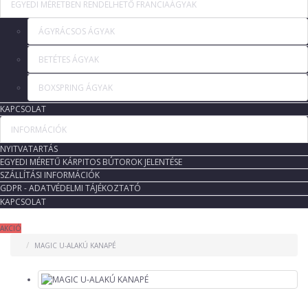
EGYEDI MÉRETBEN RENDELHETŐ FRANCIAÁGYAK
ÁGYRÁCSOS ÁGYAK
BETÉTES ÁGYAK
BOXSPRING ÁGYAK
KAPCSOLAT
INFORMÁCIÓK
NYITVATARTÁS
EGYEDI MÉRETŰ KÁRPITOS BÚTOROK JELENTÉSE
SZÁLLÍTÁSI INFORMÁCIÓK
GDPR - ADATVÉDELMI TÁJÉKOZTATÓ
KAPCSOLAT
AKCIÓ
MAGIC U-ALAKÚ KANAPÉ