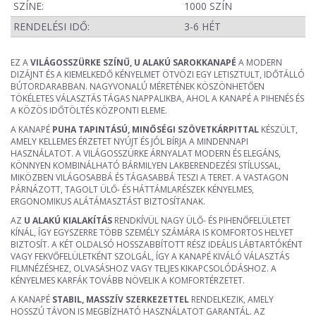
SZÍNE:
1000 SZÍN
RENDELÉSI IDŐ:
3-6 HÉT
EZ A
VILÁGOSSZÜRKE SZÍNŰ, U ALAKÚ SAROKKANAPÉ
A MODERN
DIZÁJNT ÉS A KIEMELKEDŐ KÉNYELMET ÖTVÖZI EGY LETISZTULT, IDŐTÁLLÓ
BÚTORDARABBAN. NAGYVONALÚ MÉRETÉNEK KÖSZÖNHETŐEN
TÖKÉLETES VÁLASZTÁS TÁGAS NAPPALIKBA, AHOL A KANAPÉ A PIHENÉS ÉS
A KÖZÖS IDŐTÖLTÉS KÖZPONTI ELEME.
A KANAPÉ
PUHA TAPINTÁSÚ, MINŐSÉGI SZÖVETKÁRPITTAL
KÉSZÜLT,
AMELY KELLEMES ÉRZETET NYÚJT ÉS JÓL BÍRJA A MINDENNAPI
HASZNÁLATOT. A VILÁGOSSZÜRKE ÁRNYALAT MODERN ÉS ELEGÁNS,
KÖNNYEN KOMBINÁLHATÓ BÁRMILYEN LAKBERENDEZÉSI STÍLUSSAL,
MIKÖZBEN VILÁGOSABBÁ ÉS TÁGASABBÁ TESZI A TERET. A VASTAGON
PÁRNÁZOTT, TAGOLT ÜLŐ- ÉS HÁTTÁMLARÉSZEK KÉNYELMES,
ERGONOMIKUS ALÁTÁMASZTÁST BIZTOSÍTANAK.
AZ
U ALAKÚ KIALAKÍTÁS
RENDKÍVÜL NAGY ÜLŐ- ÉS PIHENŐFELÜLETET
KÍNÁL, ÍGY EGYSZERRE TÖBB SZEMÉLY SZÁMÁRA IS KOMFORTOS HELYET
BIZTOSÍT. A KÉT OLDALSÓ HOSSZABBÍTOTT RÉSZ IDEÁLIS LÁBTARTÓKÉNT
VAGY FEKVŐFELÜLETKÉNT SZOLGÁL, ÍGY A KANAPÉ KIVÁLÓ VÁLASZTÁS
FILMNÉZÉSHEZ, OLVASÁSHOZ VAGY TELJES KIKAPCSOLÓDÁSHOZ. A
KÉNYELMES KARFÁK TOVÁBB NÖVELIK A KOMFORTÉRZETET.
A KANAPÉ
STABIL, MASSZÍV SZERKEZETTEL
RENDELKEZIK, AMELY
HOSSZÚ TÁVON IS MEGBÍZHATÓ HASZNÁLATOT GARANTÁL. AZ