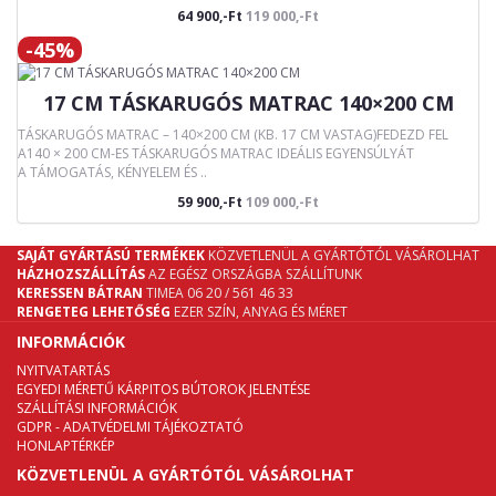
64 900,-Ft
119 000,-Ft
-45%
17 CM TÁSKARUGÓS MATRAC 140×200 CM
TÁSKARUGÓS MATRAC – 140×200 CM (KB. 17 CM VASTAG)FEDEZD FEL
A140 × 200 CM-ES TÁSKARUGÓS MATRAC IDEÁLIS EGYENSÚLYÁT
A TÁMOGATÁS, KÉNYELEM ÉS ..
59 900,-Ft
109 000,-Ft
SAJÁT GYÁRTÁSÚ TERMÉKEK
KÖZVETLENÜL A GYÁRTÓTÓL VÁSÁROLHAT
HÁZHOZSZÁLLÍTÁS
AZ EGÉSZ ORSZÁGBA SZÁLLÍTUNK
KERESSEN BÁTRAN
TIMEA 06 20 / 561 46 33
RENGETEG LEHETŐSÉG
EZER SZÍN, ANYAG ÉS MÉRET
INFORMÁCIÓK
NYITVATARTÁS
EGYEDI MÉRETŰ KÁRPITOS BÚTOROK JELENTÉSE
SZÁLLÍTÁSI INFORMÁCIÓK
GDPR - ADATVÉDELMI TÁJÉKOZTATÓ
HONLAPTÉRKÉP
KÖZVETLENÜL A GYÁRTÓTÓL VÁSÁROLHAT