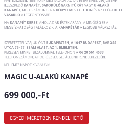
KIVITELEZÉSSEL. SEGÍTÜNK MEGTALÁLNI AZ ÖN IGÉNYEIHEZ LEGJOBBAN
ILLESZKEDŐ
KANAPÉT
,
SAROKÜLŐGARNITÚRÁT
VAGY
U-ALAKÚ
KANAPÉT
, MERT SZÁMUNKRA A
KÉNYELMES OTTHON
ÉS AZ
ELÉGEDETT
VÁSÁRLÓ
A LEGFONTOSABB.
HA
KANAPÉT KERES
, AHOL AZ ÁR-ÉRTÉK ARÁNY, A MINŐSÉG ÉS A
MEGBÍZHATÓSÁG TALÁLKOZIK, A
KANAPÉTÁR
A LEGJOBB VÁLASZTÁS.
SZERETETTEL VÁRJUK ÖNT
BUDAPESTEN, A 1047 BUDAPEST, BAROSS
UTCA 75–77. SZÁM ALATT, AZ 1. EMELETEN
.
KERESSEN MINKET BIZALOMMAL TELEFONON A
06 20 561 4633
TELEFONSZÁMON, AHOL KÉSZSÉGGEL ÁLLUNK RENDELKEZÉSÉRE.
KELLEMES NAPOT KÍVÁNUNK!
MAGIC U-ALAKÚ KANAPÉ
699 000,-Ft
EGYEDI MÉRETBEN RENDELHETŐ