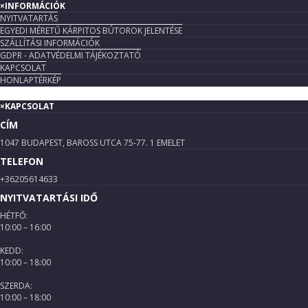
×
INFORMÁCIÓK
NYITVATARTÁS
EGYEDI MÉRETŰ KÁRPITOS BÚTOROK JELENTÉSE
SZÁLLÍTÁSI INFORMÁCIÓK
GDPR - ADATVÉDELMI TÁJÉKOZTATÓ
KAPCSOLAT
HONLAPTÉRKÉP
×
KAPCSOLAT
CÍM
1047 BUDAPEST, BAROSS UTCA 75-77. 1 EMELET
TELEFON
+36205614633
NYITVATARTÁSI IDŐ
HÉTFŐ:
10:00 – 16:00
KEDD:
10:00 – 18:00
SZERDA:
10:00 – 18:00