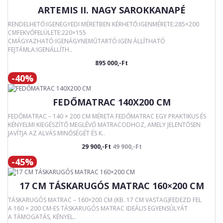
ARTEMIS II. NAGY SAROKKANAPÉ
RENDELHETŐ:IGENEGYEDI MÉRETBEN KÉRHETŐ:IGENMÉRETE:285×200
CMFEKVŐFELÜLETE:220×155
CMÁGYAZHATÓ:IGENÁGYNEMŰTARTÓ:IGEN ÁLLÍTHATÓ
FEJTÁMLA:IGENÁLLÍTH..
895 000,-Ft
-40%
FEDŐMATRAC 140X200 CM
FEDŐMATRAC – 140 × 200 CM MÉRETA FEDŐMATRAC EGY PRAKTIKUS ÉS
KÉNYELMI KIEGÉSZÍTŐ MEGLÉVŐ MATRACODHOZ, AMELY JELENTŐSEN
JAVÍTJA AZ ALVÁS MINŐSÉGÉT ÉS K..
29 900,-Ft
49 900,-Ft
-45%
17 CM TÁSKARUGÓS MATRAC 160×200 CM
TÁSKARUGÓS MATRAC – 160×200 CM (KB. 17 CM VASTAG)FEDEZD FEL
A 160 × 200 CM-ES TÁSKARUGÓS MATRAC IDEÁLIS EGYENSÚLYÁT
A TÁMOGATÁS, KÉNYEL..