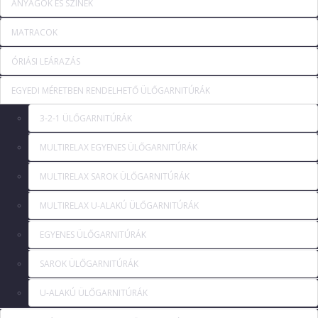
ANYAGOK ÉS SZÍNEK
MATRACOK
ÓRIÁSI LEÁRAZÁS
EGYEDI MÉRETBEN RENDELHETŐ ÜLŐGARNITÚRÁK
3-2-1 ÜLŐGARNITÚRÁK
MULTIRELAX EGYENES ÜLŐGARNITÚRÁK
MULTIRELAX SAROK ÜLŐGARNITÚRÁK
MULTIRELAX U-ALAKÚ ÜLŐGARNITÚRÁK
EGYENES ÜLŐGARNITÚRÁK
SAROK ÜLŐGARNITÚRÁK
U-ALAKÚ ÜLŐGARNITÚRÁK