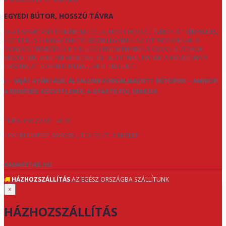
EGYEDI BÚTOR, HOSSZÚ TÁVRA
SAJÁT GYÁRTÁSÚ TERMÉKEINK CÉLJA, HOGY HOSSZÚ ÉVEKEN ÁT KÉNYELMES,
ESZTÉTIKUS ÉS MEGBÍZHATÓ RÉSZEI LEGYENEK AZ OTTHONOKNAK. A
GONDOS TERVEZÉS ÉS KIVITELEZÉS EREDMÉNYEKÉNT OLYAN BÚTOROK
KÉSZÜLNEK, AMELYEK NEMCSAK JÓL MUTATNAK, HANEM A MINDENNAPI
HASZNÁLAT SORÁN IS MEGÁLLJÁK A HELYÜKET.
👉
SAJÁT GYÁRTÁSÚ, ÁLTALUNK FORGALMAZOTT BÚTOROK – AMIKOR
A MINŐSÉG KÖZVETLENÜL A GYÁRTÓTÓL ÉRKEZIK.
TÍMEA +36 20 561 46 33
1047 BUDAPEST BAROSS UTCA 75-77. 1 EMELET
KANAPETAR.HU
HÁZHOZSZÁLLÍTÁS
AZ EGÉSZ ORSZÁGBA SZÁLLÍTUNK
×
HÁZHOZSZÁLLÍTÁS