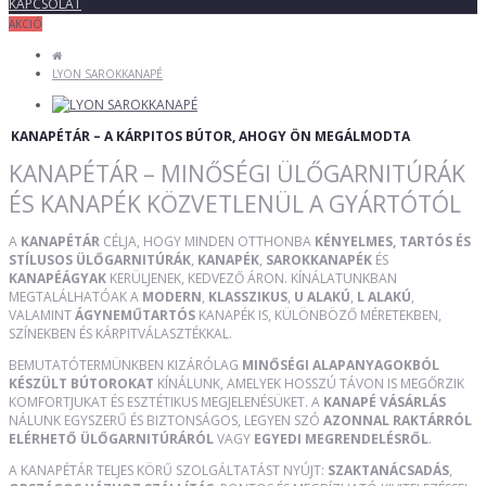
KAPCSOLAT
AKCIÓ
LYON SAROKKANAPÉ
KANAPÉTÁR – A KÁRPITOS BÚTOR, AHOGY ÖN MEGÁLMODTA
KANAPÉTÁR – MINŐSÉGI ÜLŐGARNITÚRÁK
ÉS KANAPÉK KÖZVETLENÜL A GYÁRTÓTÓL
A
KANAPÉTÁR
CÉLJA, HOGY MINDEN OTTHONBA
KÉNYELMES, TARTÓS ÉS
STÍLUSOS ÜLŐGARNITÚRÁK
,
KANAPÉK
,
SAROKKANAPÉK
ÉS
KANAPÉÁGYAK
KERÜLJENEK, KEDVEZŐ ÁRON. KÍNÁLATUNKBAN
MEGTALÁLHATÓAK A
MODERN
,
KLASSZIKUS
,
U ALAKÚ
,
L ALAKÚ
,
VALAMINT
ÁGYNEMŰTARTÓS
KANAPÉK IS, KÜLÖNBÖZŐ MÉRETEKBEN,
SZÍNEKBEN ÉS KÁRPITVÁLASZTÉKKAL.
BEMUTATÓTERMÜNKBEN KIZÁRÓLAG
MINŐSÉGI ALAPANYAGOKBÓL
KÉSZÜLT BÚTOROKAT
KÍNÁLUNK, AMELYEK HOSSZÚ TÁVON IS MEGŐRZIK
KOMFORTJUKAT ÉS ESZTÉTIKUS MEGJELENÉSÜKET. A
KANAPÉ VÁSÁRLÁS
NÁLUNK EGYSZERŰ ÉS BIZTONSÁGOS, LEGYEN SZÓ
AZONNAL RAKTÁRRÓL
ELÉRHETŐ ÜLŐGARNITÚRÁRÓL
VAGY
EGYEDI MEGRENDELÉSRŐL
.
A KANAPÉTÁR TELJES KÖRŰ SZOLGÁLTATÁST NYÚJT:
SZAKTANÁCSADÁS
,