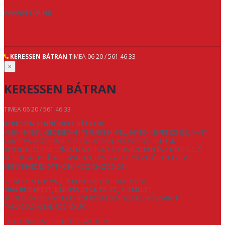
KANAPETAR.HU
KERESSEN BÁTRAN
TIMEA 06 20 / 561 46 33
×
KERESSEN BÁTRAN
TIMEA 06 20 / 561 46 33
KERESSEN BENNÜNKET BÁTRAN!
AMENNYIBEN KÉRDÉSE VAN TERMÉKEINKKEL, EGYEDI MÉRETEZÉSSEL VAGY
KÁRPITVÁLASZTÁSSAL KAPCSOLATBAN, KÉSZSÉGGEL ÁLLUNK
RENDELKEZÉSÉRE. SZÍVESEN SEGÍTÜNK A TERVEZÉSBEN ÉS A MEGFELELŐ
MEGOLDÁS KIVÁLASZTÁSÁBAN, HOGY A BÚTOR VALÓBAN AZ ÖN
IGÉNYEIHEZ ÉS OTTHONÁHOZ IGAZODJON.
SZEMÉLYESEN IS VÁRJUK BEMUTATÓTERMÜNKBEN:
1047 BUDAPEST, BAROSS UTCA 75–77., 1. EMELET
,
AHOL ELŐZETES EGYEZTETÉST KÖVETŐEN SZEMÉLYRE SZABOTT
TANÁCSADÁSSAL FOGADJUK.
TELEFONON IS ELÉRHETŐEK VAGYUNK: