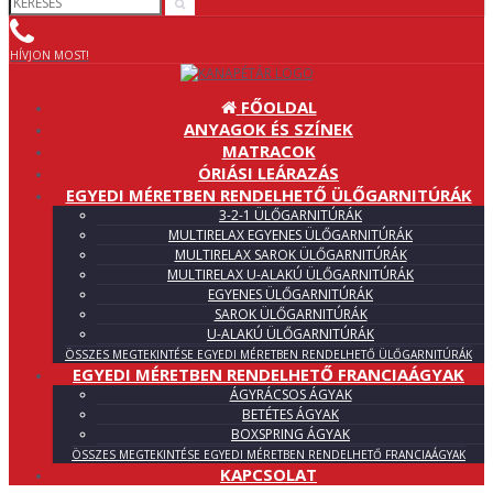
HÍVJON MOST!
FŐOLDAL
ANYAGOK ÉS SZÍNEK
MATRACOK
ÓRIÁSI LEÁRAZÁS
EGYEDI MÉRETBEN RENDELHETŐ ÜLŐGARNITÚRÁK
3-2-1 ÜLŐGARNITÚRÁK
MULTIRELAX EGYENES ÜLŐGARNITÚRÁK
MULTIRELAX SAROK ÜLŐGARNITÚRÁK
MULTIRELAX U-ALAKÚ ÜLŐGARNITÚRÁK
EGYENES ÜLŐGARNITÚRÁK
SAROK ÜLŐGARNITÚRÁK
U-ALAKÚ ÜLŐGARNITÚRÁK
ÖSSZES MEGTEKINTÉSE EGYEDI MÉRETBEN RENDELHETŐ ÜLŐGARNITÚRÁK
EGYEDI MÉRETBEN RENDELHETŐ FRANCIAÁGYAK
ÁGYRÁCSOS ÁGYAK
BETÉTES ÁGYAK
BOXSPRING ÁGYAK
ÖSSZES MEGTEKINTÉSE EGYEDI MÉRETBEN RENDELHETŐ FRANCIAÁGYAK
KAPCSOLAT