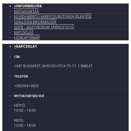
×
INFORMÁCIÓK
NYITVATARTÁS
EGYEDI MÉRETŰ KÁRPITOS BÚTOROK JELENTÉSE
SZÁLLÍTÁSI INFORMÁCIÓK
GDPR - ADATVÉDELMI TÁJÉKOZTATÓ
KAPCSOLAT
HONLAPTÉRKÉP
×
KAPCSOLAT
CÍM
1047 BUDAPEST, BAROSS UTCA 75-77. 1 EMELET
TELEFON
+36205614633
NYITVATARTÁSI IDŐ
HÉTFŐ:
10:00 – 16:00
KEDD:
10:00 – 18:00