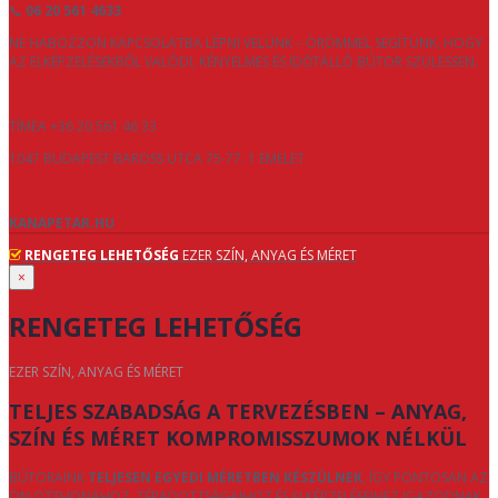
📞
06 20 561 4633
NE HABOZZON KAPCSOLATBA LÉPNI VELÜNK – ÖRÖMMEL SEGÍTÜNK, HOGY
AZ ELKÉPZELÉSEKBŐL VALÓDI, KÉNYELMES ÉS IDŐTÁLLÓ BÚTOR SZÜLESSEN.
TÍMEA +36 20 561 46 33
1047 BUDAPEST BAROSS UTCA 75-77. 1 EMELET
KANAPETAR.HU
RENGETEG LEHETŐSÉG
EZER SZÍN, ANYAG ÉS MÉRET
×
RENGETEG LEHETŐSÉG
EZER SZÍN, ANYAG ÉS MÉRET
TELJES SZABADSÁG A TERVEZÉSBEN – ANYAG,
SZÍN ÉS MÉRET KOMPROMISSZUMOK NÉLKÜL
BÚTORAINK
TELJESEN EGYEDI MÉRETBEN KÉSZÜLNEK
, ÍGY PONTOSAN AZ
ÖN OTTHONÁHOZ, TÉRADOTTSÁGAIHOZ ÉS ELKÉPZELÉSEIHEZ IGAZODNAK.