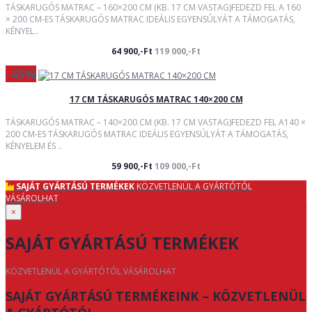
TÁSKARUGÓS MATRAC – 160×200 CM (KB. 17 CM VASTAG)FEDEZD FEL A 160
× 200 CM-ES TÁSKARUGÓS MATRAC IDEÁLIS EGYENSÚLYÁT A TÁMOGATÁS,
KÉNYEL..
64 900,-Ft
119 000,-Ft
-45%
17 CM TÁSKARUGÓS MATRAC 140×200 CM
TÁSKARUGÓS MATRAC – 140×200 CM (KB. 17 CM VASTAG)FEDEZD FEL A140 ×
200 CM-ES TÁSKARUGÓS MATRAC IDEÁLIS EGYENSÚLYÁT A TÁMOGATÁS,
KÉNYELEM ÉS ..
59 900,-Ft
109 000,-Ft
SAJÁT GYÁRTÁSÚ TERMÉKEK
KÖZVETLENÜL A GYÁRTÓTÓL
VÁSÁROLHAT
×
SAJÁT GYÁRTÁSÚ TERMÉKEK
KÖZVETLENÜL A GYÁRTÓTÓL VÁSÁROLHAT
SAJÁT GYÁRTÁSÚ TERMÉKEINK – KÖZVETLENÜL