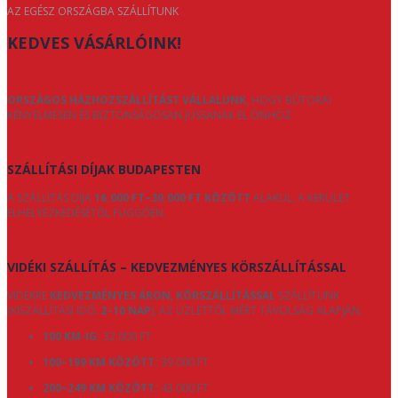
AZ EGÉSZ ORSZÁGBA SZÁLLÍTUNK
KEDVES VÁSÁRLÓINK!
ORSZÁGOS HÁZHOZSZÁLLÍTÁST VÁLLALUNK
, HOGY BÚTORAI
KÉNYELMESEN ÉS BIZTONSÁGOSAN JUSSANAK EL ÖNHÖZ.
SZÁLLÍTÁSI DÍJAK BUDAPESTEN
A SZÁLLÍTÁS DÍJA
16.000 FT–30.000 FT KÖZÖTT
ALAKUL, A KERÜLET
ELHELYEZKEDÉSÉTŐL FÜGGŐEN.
VIDÉKI SZÁLLÍTÁS – KEDVEZMÉNYES KÖRSZÁLLÍTÁSSAL
VIDÉKRE
KEDVEZMÉNYES ÁRON, KÖRSZÁLLÍTÁSSAL
SZÁLLÍTUNK
(KISZÁLLÍTÁSI IDŐ:
2–10 NAP
), AZ ÜZLETTŐL MÉRT TÁVOLSÁG ALAPJÁN:
100 KM-IG:
32.000 FT
100–199 KM KÖZÖTT:
39.000 FT
200–249 KM KÖZÖTT:
43.000 FT