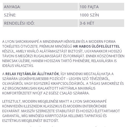
ANYAGA:
100 FAJTA
SZÍNE:
1000 SZÍN
RENDELÉSI IDŐ:
3-6 HÉT
A LYON SAROKKANAPÉ A MINDENNAPI KÉNYELEM ÉS A MODERN FORMA
TÖKÉLETES ÖTVÖZETE. PRÉMIUM MINŐSÉGŰ
HR HABOS ÜLŐFELÜLETTEL
KÉSZÜL, AMELY KIVÁLÓ ALÁTÁMASZTÁST BIZTOSÍT, UGYANAKKOR HOSSZÚ
TÁVON IS MEGŐRZI RUGALMASSÁGÁT ÉS FORMÁJÁT. ENNEK KÖSZÖNHETŐEN
NEMCSAK ÜLÉSRE, HANEM HOSSZAN TARTÓ PIHENÉSRE, RELAXÁLÁSRA IS
IDEÁLIS VÁLASZTÁS.
A
RELAX FEJTÁMLÁK ÁLLÍTHATÓK
, ÍGY MINDENKI MEGTALÁLHATJA A
SZÁMÁRA LEGKÉNYELMESEBB POZÍCIÓT – LEGYEN SZÓ TÉVÉZÉSRŐL,
OLVASÁSRÓL VAGY EGYSZERŰ KIKAPCSOLÓDÁSRÓL. A TÁGAS SAROKRÉSZ ÉS
AZ ERGONOMIKUSAN KIALAKÍTOTT HÁTTÁMLA MAXIMÁLIS
KOMFORTÉRZETET NYÚJT AZ EGÉSZ CSALÁD SZÁMÁRA.
LETISZTULT, MODERN MEGJELENÉSE MIATT A LYON SAROKKANAPÉ
KÖNNYEDÉN ILLESZKEDIK KLASSZIKUS ÉS MODERN ENTERIŐRÖKBE
EGYARÁNT. MASSZÍV SZERKEZETE STABILITÁST ÉS HOSSZÚ ÉLETTARTAMOT
GARANTÁL, MÍG MINŐSÉGI KÁRPITOZÁSA KELLEMES TAPINTÁSÚ ÉS
ESZTÉTIKUS MEGJELENÉST BIZTOSÍT.