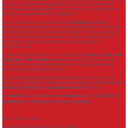
NÁLUNK NINCS SZABVÁNYMEGOLDÁS: A MÉRETEZÉST CENTIMÉTERRE
PONTOSAN HATÁROZZUK MEG, HOGY A BÚTOR NE CSAK SZÉP LEGYEN,
HANEM VALÓBAN KÉNYELMES ÉS PRAKTIKUS IS.
A KIALAKÍTÁS MELLETT RENDKÍVÜL SZÉLES
ANYAGVÁLASZTÉK
ÁLL
RENDELKEZÉSRE. TÖBBFÉLE SZÖVET, BÁRSONY ÉS KÖNNYEN TISZTÍTHATÓ
KÁRPIT KÖZÜL VÁLASZTHAT, AMELYEK NEMCSAK ESZTÉTIKUSAK, HANEM
TARTÓSAK IS A MINDENNAPI HASZNÁLAT SORÁN. A KÁRPITOK KÖZÖTT
MODERN, KLASSZIKUS ÉS PRÉMIUM MEGOLDÁSOK EGYARÁNT
MEGTALÁLHATÓK.
A SZÍNEK TERÉN SZINTE KORLÁTLAN A LEHETŐSÉG:
TÖBB SZÁZ, SŐT AKÁR
TÖBB MINT EZER SZÍNÁRNYALAT
KÖZÜL VÁLASZTHAT, ÍGY A BÚTOR
TÖKÉLETESEN ILLESZKEDIK AZ ENTERIŐRHÖZ VAGY AKÁR KARAKTERES
HANGSÚLYOS ELEMÉVÉ VÁLIK A TÉRNEK.
A TERVEZÉS SORÁN SZEMÉLYES TANÁCSADÁSSAL SEGÍTÜNK, HOGY AZ
ANYAG, A SZÍN ÉS A MÉRET ÖSSZHANGBAN LEGYEN, ÉS A VÉGEREDMÉNY EGY
IDŐTÁLLÓ, KÉNYELMES, VALÓBAN EGYEDI BÚTOR
LEGYEN.
👉
RENDKÍVÜL SZÉLES ANYAG- ÉS SZÍNVÁLASZTÉK, TELJESEN EGYEDI
MÉRETEZÉSSEL – MERT A BÚTOR ÖNHÖZ IGAZODIK.
TÍMEA +36 20 561 46 33
1047 BUDAPEST BAROSS UTCA 75-77. 1 EMELET