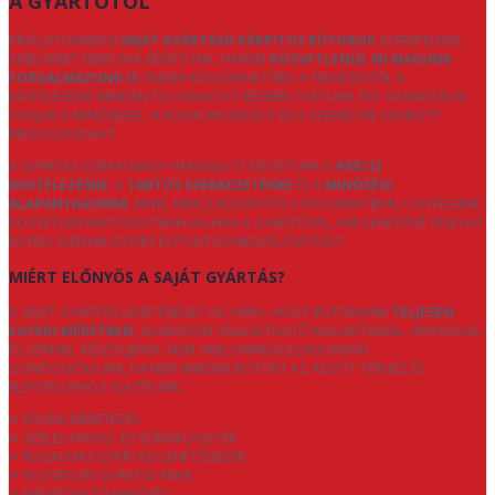
A GYÁRTÓTÓL
KÍNÁLATUNKBAN
SAJÁT GYÁRTÁSÚ KÁRPITOS BÚTOROK
SZEREPELNEK,
AMELYEKET NEMCSAK KÉSZÍTÜNK, HANEM
KÖZVETLENÜL MI MAGUNK
FORGALMAZUNK IS
. ENNEK KÖSZÖNHETŐEN A TERVEZÉSTŐL A
KIVITELEZÉSIG MINDEN FOLYAMATOT KÉZBEN TARTUNK, ÍGY GARANTÁLNI
TUDJUK A MINŐSÉGET, A RUGALMASSÁGOT ÉS A SZEMÉLYRE SZABOTT
MEGOLDÁSOKAT.
A GYÁRTÁS SORÁN NAGY HANGSÚLYT FEKTETÜNK A
PRECÍZ
KIVITELEZÉSRE
, A
TARTÓS SZERKEZETEKRE
ÉS A
MINŐSÉGI
ALAPANYAGOKRA
. MIVEL NINCS KÖZVETÍTŐ A FOLYAMATBAN, ÜGYFELEINK
KÖZVETLEN KAPCSOLATBAN ÁLLNAK A GYÁRTÓVAL, AMI LEHETŐVÉ TESZI AZ
EGYEDI IGÉNYEK GYORS ÉS PONTOS MEGVALÓSÍTÁSÁT.
MIÉRT ELŐNYÖS A SAJÁT GYÁRTÁS?
A SAJÁT GYÁRTÁS LEHETŐSÉGET AD ARRA, HOGY BÚTORAINK
TELJESEN
EGYEDI MÉRETBEN
, SZABADON VÁLASZTHATÓ KIALAKÍTÁSSAL, ANYAGGAL
ÉS SZÍNNEL KÉSZÜLJENEK. NEM SABLONMEGOLDÁSOKBAN
GONDOLKODUNK, HANEM MINDEN BÚTORT AZ ADOTT TÉRHEZ ÉS
ÉLETSTÍLUSHOZ IGAZÍTUNK.
✔ EGYEDI MÉRETEZÉS
✔ SZÉLES ANYAG- ÉS SZÍNVÁLASZTÉK
✔ RUGALMAS GYÁRTÁSI LEHETŐSÉGEK
✔ KÖZVETLEN GYÁRTÓI ÁRAK
✔ MEGBÍZHATÓ MINŐSÉG