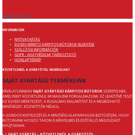
KANAPETAR.HU
INFORMÁCIÓK
NYITVATARTÁS
EGYEDI MÉRETŰ KÁRPITOS BÚTOROK JELENTÉSE
SZÁLLÍTÁSI INFORMÁCIÓK
GDPR - ADATVÉDELMI TÁJÉKOZTATÓ
HONLAPTÉRKÉP
KÖZVETLENÜL A GYÁRTÓTÓL VÁSÁROLHAT
SAJÁT GYÁRTÁSÚ TERMÉKEINK
KÍNÁLATUNKBAN
SAJÁT GYÁRTÁSÚ KÁRPITOS BÚTOROK
SZEREPELNEK,
AMELYEKET KÖZVETLENÜL MI MAGUNK FORGALMAZUNK. EZ LEHETŐVÉ TESZI
AZ EGYEDI MÉRETEZÉST, A RUGALMAS KIALAKÍTÁST ÉS A MEGBÍZHATÓ
MINŐSÉGET, KÖZVETÍTŐK NÉLKÜL.
A GONDOS KIVITELEZÉS ÉS A MINŐSÉGI ALAPANYAGOK BIZTOSÍTJÁK, HOGY
BÚTORAINK HOSSZÚ TÁVON IS KÉNYELMES ÉS IDŐTÁLLÓ MEGOLDÁST
NYÚJTSANAK.
👉
SAJÁT GYÁRTÁS – KÖZVETLENÜL A GYÁRTÓTÓL.