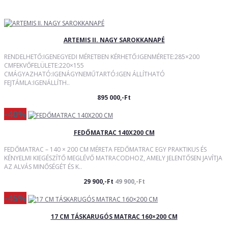
ARTEMIS II. NAGY SAROKKANAPÉ
RENDELHETŐ:IGENEGYEDI MÉRETBEN KÉRHETŐ:IGENMÉRETE:285×200
CMFEKVŐFELÜLETE:220×155
CMÁGYAZHATÓ:IGENÁGYNEMŰTARTÓ:IGEN ÁLLÍTHATÓ
FEJTÁMLA:IGENÁLLÍTH..
895 000,-Ft
-40%
FEDŐMATRAC 140X200 CM
FEDŐMATRAC – 140 × 200 CM MÉRETA FEDŐMATRAC EGY PRAKTIKUS ÉS
KÉNYELMI KIEGÉSZÍTŐ MEGLÉVŐ MATRACODHOZ, AMELY JELENTŐSEN JAVÍTJA
AZ ALVÁS MINŐSÉGÉT ÉS K..
29 900,-Ft
49 900,-Ft
-45%
17 CM TÁSKARUGÓS MATRAC 160×200 CM