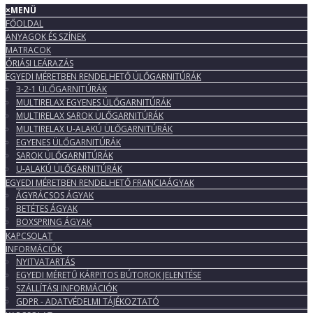
×
MENÜ
FŐOLDAL
ANYAGOK ÉS SZÍNEK
MATRACOK
ÓRIÁSI LEÁRAZÁS
EGYEDI MÉRETBEN RENDELHETŐ ÜLŐGARNITÚRÁK
3-2-1 ÜLŐGARNITÚRÁK
MULTIRELAX EGYENES ÜLŐGARNITÚRÁK
MULTIRELAX SAROK ÜLŐGARNITÚRÁK
MULTIRELAX U-ALAKÚ ÜLŐGARNITÚRÁK
EGYENES ÜLŐGARNITÚRÁK
SAROK ÜLŐGARNITÚRÁK
U-ALAKÚ ÜLŐGARNITÚRÁK
EGYEDI MÉRETBEN RENDELHETŐ FRANCIAÁGYAK
ÁGYRÁCSOS ÁGYAK
BETÉTES ÁGYAK
BOXSPRING ÁGYAK
KAPCSOLAT
INFORMÁCIÓK
NYITVATARTÁS
EGYEDI MÉRETŰ KÁRPITOS BÚTOROK JELENTÉSE
SZÁLLÍTÁSI INFORMÁCIÓK
GDPR - ADATVÉDELMI TÁJÉKOZTATÓ