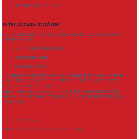
250 KM FELETT:
48.000 FT
EXTRA SZOLGÁLTATÁSOK
TÉRÍTÉS ELLENÉBEN LEHETŐSÉG VAN AZ ALÁBBI SZOLGÁLTATÁSOK
IGÉNYBEVÉTELÉRE:
A BÚTOR
KICSOMAGOLÁSA
,
ÖSSZESZERELÉSE
,
HELYÉRE RAKÁSA
.
AZ
EMELETRE TÖRTÉNŐ FELVITEL KÜLÖN DÍJKÖTELES
, AMENNYIBEN
NINCS LIFT, VAGY A BÚTOR NEM FÉR BE A LIFTBE. ENNEK KÖLTSÉGE
ÁLTALÁBAN
2.000 FT / EMELET
.
AMENNYIBEN A BÚTOR FELJUTTATÁSA
KÜLÖNLEGES MEGOLDÁST
IGÉNYEL
, SZÁLLÍTÓINK AZT IS MEG TUDJÁK OLDANI
EGYEDI DÍJAZÁS
ELLENÉBEN
.
TÍMEA +36 20 561 46 33
1047 BUDAPEST BAROSS UTCA 75-77. 1 EMELET