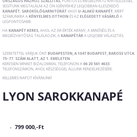
ORSZÁGOS HÁZHOZ SZÁLLÍTÁS
, PONTOS ÉS MEGBÍZHATÓ KIVITELEZÉSSEL.
SEGÍTÜNK MEGTALÁLNI AZ ÖN IGÉNYEIHEZ LEGJOBBAN ILLESZKEDŐ
KANAPÉT
,
SAROKÜLŐGARNITÚRÁT
VAGY
U-ALAKÚ KANAPÉT
, MERT
SZÁMUNKRA A
KÉNYELMES OTTHON
ÉS AZ
ELÉGEDETT VÁSÁRLÓ
A
LEGFONTOSABB.
HA
KANAPÉT KERES
, AHOL AZ ÁR-ÉRTÉK ARÁNY, A MINŐSÉG ÉS A
MEGBÍZHATÓSÁG TALÁLKOZIK, A
KANAPÉTÁR
A LEGJOBB VÁLASZTÁS.
SZERETETTEL VÁRJUK ÖNT
BUDAPESTEN, A 1047 BUDAPEST, BAROSS UTCA
75–77. SZÁM ALATT, AZ 1. EMELETEN
.
KERESSEN MINKET BIZALOMMAL TELEFONON A
06 20 561 4633
TELEFONSZÁMON, AHOL KÉSZSÉGGEL ÁLLUNK RENDELKEZÉSÉRE.
KELLEMES NAPOT KÍVÁNUNK!
LYON SAROKKANAPÉ
799 000,-Ft