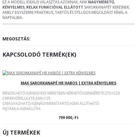
EZ A MODELL IDEÁLIS VÁLASZTÁS AZOKNAK, AKIK
NAGYMÉRETŰ,
KÉNYELMES, RELAX FUNKCIÓVAL ELLÁTOTT
SAROKKANAPÉT KERESNEK,
AMELY EGYSZERRE PRAKTIKUS, TARTÓS ÉS STÍLUSOS MEGOLDÁST KÍNÁL A
NAPPALIBA.
MEGOSZTÁS:
KAPCSOLODÓ TERMÉK(EK)
MAX SAROKKANAPÉ HR HABOS | EXTRA KÉNYELMES
RENDELHETŐ:IGENEGYEDI MÉRETBEN KÉRHETŐ:IGENMÉRETE:275×220
CMFEKVŐFELÜLETE:200×125
CMÁGYAZHATÓ:IGENÁGYNEMŰTARTÓ:IGEN ÁLLÍTHATÓ
FEJTÁMLA:IGENÁLLÍTH..
799 000,-Ft
ÚJ TERMÉKEK