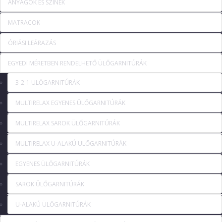
ANYAGOK ÉS SZÍNEK
MATRACOK
ÓRIÁSI LEÁRAZÁS
EGYEDI MÉRETBEN RENDELHETŐ ÜLŐGARNITÚRÁK
3-2-1 ÜLŐGARNITÚRÁK
MULTIRELAX EGYENES ÜLŐGARNITÚRÁK
MULTIRELAX SAROK ÜLŐGARNITÚRÁK
MULTIRELAX U-ALAKÚ ÜLŐGARNITÚRÁK
EGYENES ÜLŐGARNITÚRÁK
SAROK ÜLŐGARNITÚRÁK
U-ALAKÚ ÜLŐGARNITÚRÁK