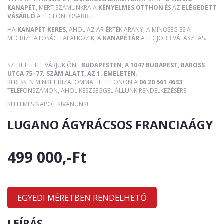
KANAPÉT
, MERT SZÁMUNKRA A
KÉNYELMES OTTHON
ÉS AZ
ELÉGEDETT
VÁSÁRLÓ
A LEGFONTOSABB.
HA
KANAPÉT KERES
, AHOL AZ ÁR-ÉRTÉK ARÁNY, A MINŐSÉG ÉS A
MEGBÍZHATÓSÁG TALÁLKOZIK, A
KANAPÉTÁR
A LEGJOBB VÁLASZTÁS.
SZERETETTEL VÁRJUK ÖNT
BUDAPESTEN, A 1047 BUDAPEST, BAROSS
UTCA 75–77. SZÁM ALATT, AZ 1. EMELETEN
.
KERESSEN MINKET BIZALOMMAL TELEFONON A
06 20 561 4633
TELEFONSZÁMON, AHOL KÉSZSÉGGEL ÁLLUNK RENDELKEZÉSÉRE.
KELLEMES NAPOT KÍVÁNUNK!
LUGANO ÁGYRÁCSOS FRANCIAÁGY
499 000,-Ft
EGYEDI MÉRETBEN RENDELHETŐ
LEÍRÁS