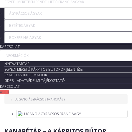
EGYEDI MÉRETBEN RENDELHETŐ FRANCIAÁGYAK
ÁGYRÁCSOS ÁGYAK
BETÉTES ÁGYAK
BOXSPRING ÁGYAK
KAPCSOLAT
INFORMÁCIÓK
NYITVATARTÁS
EGYEDI MÉRETŰ KÁRPITOS BÚTOROK JELENTÉSE
SZÁLLÍTÁSI INFORMÁCIÓK
GDPR - ADATVÉDELMI TÁJÉKOZTATÓ
KAPCSOLAT
AKCIÓ
LUGANO ÁGYRÁCSOS FRANCIAÁGY
KANAPÉTÁR – A KÁRPITOS BÚTOR,