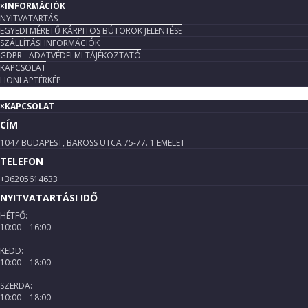
×
INFORMÁCIÓK
NYITVATARTÁS
EGYEDI MÉRETŰ KÁRPITOS BÚTOROK JELENTÉSE
SZÁLLÍTÁSI INFORMÁCIÓK
GDPR - ADATVÉDELMI TÁJÉKOZTATÓ
KAPCSOLAT
HONLAPTÉRKÉP
×
KAPCSOLAT
CÍM
1047 BUDAPEST, BAROSS UTCA 75-77. 1 EMELET
TELEFON
+36205614633
NYITVATARTÁSI IDŐ
HÉTFŐ:
10:00 – 16:00
KEDD:
10:00 – 18:00
SZERDA:
10:00 – 18:00