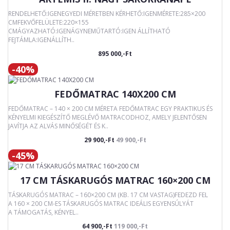
RENDELHETŐ:IGENEGYEDI MÉRETBEN KÉRHETŐ:IGENMÉRETE:285×200
CMFEKVŐFELÜLETE:220×155
CMÁGYAZHATÓ:IGENÁGYNEMŰTARTÓ:IGEN ÁLLÍTHATÓ
FEJTÁMLA:IGENÁLLÍTH..
895 000,-Ft
-40%
FEDŐMATRAC 140X200 CM
FEDŐMATRAC – 140 × 200 CM MÉRETA FEDŐMATRAC EGY PRAKTIKUS ÉS
KÉNYELMI KIEGÉSZÍTŐ MEGLÉVŐ MATRACODHOZ, AMELY JELENTŐSEN
JAVÍTJA AZ ALVÁS MINŐSÉGÉT ÉS K..
29 900,-Ft
49 900,-Ft
-45%
17 CM TÁSKARUGÓS MATRAC 160×200 CM
TÁSKARUGÓS MATRAC – 160×200 CM (KB. 17 CM VASTAG)FEDEZD FEL
A 160 × 200 CM-ES TÁSKARUGÓS MATRAC IDEÁLIS EGYENSÚLYÁT
A TÁMOGATÁS, KÉNYEL..
64 900,-Ft
119 000,-Ft