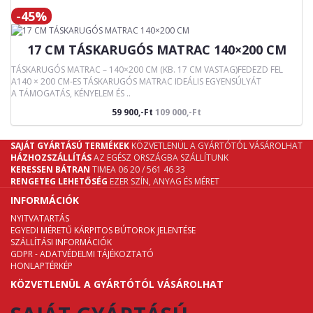
-45%
17 CM TÁSKARUGÓS MATRAC 140×200 CM
TÁSKARUGÓS MATRAC – 140×200 CM (KB. 17 CM VASTAG)FEDEZD FEL
A140 × 200 CM-ES TÁSKARUGÓS MATRAC IDEÁLIS EGYENSÚLYÁT
A TÁMOGATÁS, KÉNYELEM ÉS ..
59 900,-Ft
109 000,-Ft
SAJÁT GYÁRTÁSÚ TERMÉKEK
KÖZVETLENÜL A GYÁRTÓTÓL VÁSÁROLHAT
HÁZHOZSZÁLLÍTÁS
AZ EGÉSZ ORSZÁGBA SZÁLLÍTUNK
KERESSEN BÁTRAN
TIMEA 06 20 / 561 46 33
RENGETEG LEHETŐSÉG
EZER SZÍN, ANYAG ÉS MÉRET
INFORMÁCIÓK
NYITVATARTÁS
EGYEDI MÉRETŰ KÁRPITOS BÚTOROK JELENTÉSE
SZÁLLÍTÁSI INFORMÁCIÓK
GDPR - ADATVÉDELMI TÁJÉKOZTATÓ
HONLAPTÉRKÉP
KÖZVETLENÜL A GYÁRTÓTÓL VÁSÁROLHAT