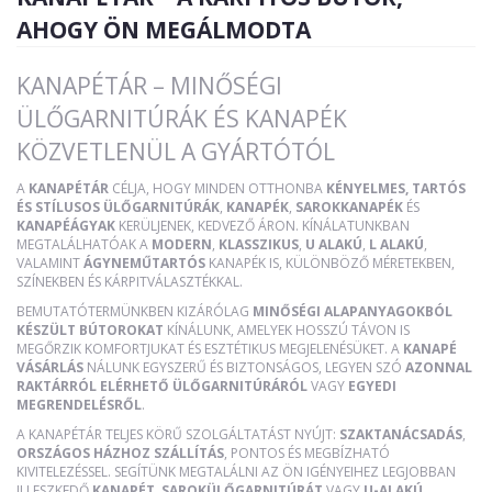
AHOGY ÖN MEGÁLMODTA
KANAPÉTÁR – MINŐSÉGI
ÜLŐGARNITÚRÁK ÉS KANAPÉK
KÖZVETLENÜL A GYÁRTÓTÓL
A
KANAPÉTÁR
CÉLJA, HOGY MINDEN OTTHONBA
KÉNYELMES, TARTÓS
ÉS STÍLUSOS ÜLŐGARNITÚRÁK
,
KANAPÉK
,
SAROKKANAPÉK
ÉS
KANAPÉÁGYAK
KERÜLJENEK, KEDVEZŐ ÁRON. KÍNÁLATUNKBAN
MEGTALÁLHATÓAK A
MODERN
,
KLASSZIKUS
,
U ALAKÚ
,
L ALAKÚ
,
VALAMINT
ÁGYNEMŰTARTÓS
KANAPÉK IS, KÜLÖNBÖZŐ MÉRETEKBEN,
SZÍNEKBEN ÉS KÁRPITVÁLASZTÉKKAL.
BEMUTATÓTERMÜNKBEN KIZÁRÓLAG
MINŐSÉGI ALAPANYAGOKBÓL
KÉSZÜLT BÚTOROKAT
KÍNÁLUNK, AMELYEK HOSSZÚ TÁVON IS
MEGŐRZIK KOMFORTJUKAT ÉS ESZTÉTIKUS MEGJELENÉSÜKET. A
KANAPÉ
VÁSÁRLÁS
NÁLUNK EGYSZERŰ ÉS BIZTONSÁGOS, LEGYEN SZÓ
AZONNAL
RAKTÁRRÓL ELÉRHETŐ ÜLŐGARNITÚRÁRÓL
VAGY
EGYEDI
MEGRENDELÉSRŐL
.
A KANAPÉTÁR TELJES KÖRŰ SZOLGÁLTATÁST NYÚJT:
SZAKTANÁCSADÁS
,
ORSZÁGOS HÁZHOZ SZÁLLÍTÁS
, PONTOS ÉS MEGBÍZHATÓ
KIVITELEZÉSSEL. SEGÍTÜNK MEGTALÁLNI AZ ÖN IGÉNYEIHEZ LEGJOBBAN
ILLESZKEDŐ
KANAPÉT
,
SAROKÜLŐGARNITÚRÁT
VAGY
U-ALAKÚ