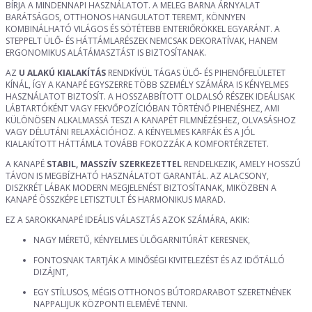
BÍRJA A MINDENNAPI HASZNÁLATOT. A MELEG BARNA ÁRNYALAT
BARÁTSÁGOS, OTTHONOS HANGULATOT TEREMT, KÖNNYEN
KOMBINÁLHATÓ VILÁGOS ÉS SÖTÉTEBB ENTERIŐRÖKKEL EGYARÁNT. A
STEPPELT ÜLŐ- ÉS HÁTTÁMLARÉSZEK NEMCSAK DEKORATÍVAK, HANEM
ERGONOMIKUS ALÁTÁMASZTÁST IS BIZTOSÍTANAK.
AZ
U ALAKÚ KIALAKÍTÁS
RENDKÍVÜL TÁGAS ÜLŐ- ÉS PIHENŐFELÜLETET
KÍNÁL, ÍGY A KANAPÉ EGYSZERRE TÖBB SZEMÉLY SZÁMÁRA IS KÉNYELMES
HASZNÁLATOT BIZTOSÍT. A HOSSZABBÍTOTT OLDALSÓ RÉSZEK IDEÁLISAK
LÁBTARTÓKÉNT VAGY FEKVŐPOZÍCIÓBAN TÖRTÉNŐ PIHENÉSHEZ, AMI
KÜLÖNÖSEN ALKALMASSÁ TESZI A KANAPÉT FILMNÉZÉSHEZ, OLVASÁSHOZ
VAGY DÉLUTÁNI RELAXÁCIÓHOZ. A KÉNYELMES KARFÁK ÉS A JÓL
KIALAKÍTOTT HÁTTÁMLA TOVÁBB FOKOZZÁK A KOMFORTÉRZETET.
A KANAPÉ
STABIL, MASSZÍV SZERKEZETTEL
RENDELKEZIK, AMELY HOSSZÚ
TÁVON IS MEGBÍZHATÓ HASZNÁLATOT GARANTÁL. AZ ALACSONY,
DISZKRÉT LÁBAK MODERN MEGJELENÉST BIZTOSÍTANAK, MIKÖZBEN A
KANAPÉ ÖSSZKÉPE LETISZTULT ÉS HARMONIKUS MARAD.
EZ A SAROKKANAPÉ IDEÁLIS VÁLASZTÁS AZOK SZÁMÁRA, AKIK:
NAGY MÉRETŰ, KÉNYELMES ÜLŐGARNITÚRÁT KERESNEK,
FONTOSNAK TARTJÁK A MINŐSÉGI KIVITELEZÉST ÉS AZ IDŐTÁLLÓ
DIZÁJNT,
EGY STÍLUSOS, MÉGIS OTTHONOS BÚTORDARABOT SZERETNÉNEK
NAPPALIJUK KÖZPONTI ELEMÉVÉ TENNI.