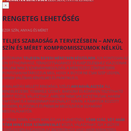
×
RENGETEG LEHETŐSÉG
EZER SZÍN, ANYAG ÉS MÉRET
TELJES SZABADSÁG A TERVEZÉSBEN – ANYAG,
SZÍN ÉS MÉRET KOMPROMISSZUMOK NÉLKÜL
BÚTORAINK
TELJESEN EGYEDI MÉRETBEN KÉSZÜLNEK
, ÍGY PONTOSAN AZ
ÖN OTTHONÁHOZ, TÉRADOTTSÁGAIHOZ ÉS ELKÉPZELÉSEIHEZ IGAZODNAK.
NÁLUNK NINCS SZABVÁNYMEGOLDÁS: A MÉRETEZÉST CENTIMÉTERRE
PONTOSAN HATÁROZZUK MEG, HOGY A BÚTOR NE CSAK SZÉP LEGYEN,
HANEM VALÓBAN KÉNYELMES ÉS PRAKTIKUS IS.
A KIALAKÍTÁS MELLETT RENDKÍVÜL SZÉLES
ANYAGVÁLASZTÉK
ÁLL
RENDELKEZÉSRE. TÖBBFÉLE SZÖVET, BÁRSONY ÉS KÖNNYEN TISZTÍTHATÓ
KÁRPIT KÖZÜL VÁLASZTHAT, AMELYEK NEMCSAK ESZTÉTIKUSAK, HANEM
TARTÓSAK IS A MINDENNAPI HASZNÁLAT SORÁN. A KÁRPITOK KÖZÖTT
MODERN, KLASSZIKUS ÉS PRÉMIUM MEGOLDÁSOK EGYARÁNT
MEGTALÁLHATÓK.
A SZÍNEK TERÉN SZINTE KORLÁTLAN A LEHETŐSÉG:
TÖBB SZÁZ, SŐT AKÁR
TÖBB MINT EZER SZÍNÁRNYALAT
KÖZÜL VÁLASZTHAT, ÍGY A BÚTOR
TÖKÉLETESEN ILLESZKEDIK AZ ENTERIŐRHÖZ VAGY AKÁR KARAKTERES