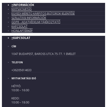
×
INFORMÁCIÓK
NYITVATARTÁS
EGYEDI MÉRETŰ KÁRPITOS BÚTOROK JELENTÉSE
SZÁLLÍTÁSI INFORMÁCIÓK
GDPR - ADATVÉDELMI TÁJÉKOZTATÓ
KAPCSOLAT
HONLAPTÉRKÉP
×
KAPCSOLAT
CÍM
1047 BUDAPEST, BAROSS UTCA 75-77. 1 EMELET
TELEFON
+36205614633
NYITVATARTÁSI IDŐ
HÉTFŐ:
10:00 – 16:00
KEDD:
10:00 – 18:00