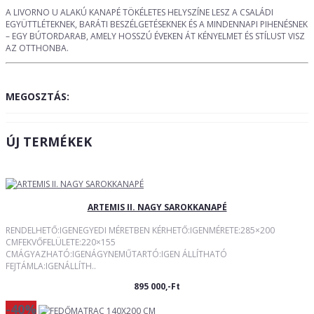
A LIVORNO U ALAKÚ KANAPÉ TÖKÉLETES HELYSZÍNE LESZ A CSALÁDI
EGYÜTTLÉTEKNEK, BARÁTI BESZÉLGETÉSEKNEK ÉS A MINDENNAPI PIHENÉSNEK
– EGY BÚTORDARAB, AMELY HOSSZÚ ÉVEKEN ÁT KÉNYELMET ÉS STÍLUST VISZ
AZ OTTHONBA.
MEGOSZTÁS:
ÚJ TERMÉKEK
ARTEMIS II. NAGY SAROKKANAPÉ
RENDELHETŐ:IGENEGYEDI MÉRETBEN KÉRHETŐ:IGENMÉRETE:285×200
CMFEKVŐFELÜLETE:220×155
CMÁGYAZHATÓ:IGENÁGYNEMŰTARTÓ:IGEN ÁLLÍTHATÓ
FEJTÁMLA:IGENÁLLÍTH..
895 000,-Ft
-40%