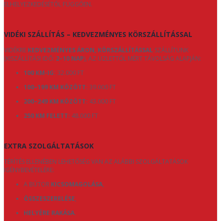
ELHELYEZKEDÉSÉTŐL FÜGGŐEN.
VIDÉKI SZÁLLÍTÁS – KEDVEZMÉNYES KÖRSZÁLLÍTÁSSAL
VIDÉKRE
KEDVEZMÉNYES ÁRON, KÖRSZÁLLÍTÁSSAL
SZÁLLÍTUNK
(KISZÁLLÍTÁSI IDŐ:
2–10 NAP
), AZ ÜZLETTŐL MÉRT TÁVOLSÁG ALAPJÁN:
100 KM-IG:
32.000 FT
100–199 KM KÖZÖTT:
39.000 FT
200–249 KM KÖZÖTT:
43.000 FT
250 KM FELETT:
48.000 FT
EXTRA SZOLGÁLTATÁSOK
TÉRÍTÉS ELLENÉBEN LEHETŐSÉG VAN AZ ALÁBBI SZOLGÁLTATÁSOK
IGÉNYBEVÉTELÉRE:
A BÚTOR
KICSOMAGOLÁSA
,
ÖSSZESZERELÉSE
,
HELYÉRE RAKÁSA
.