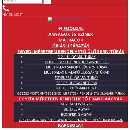
HÍVJON MOST!
FŐOLDAL
ANYAGOK ÉS SZÍNEK
MATRACOK
ÓRIÁSI LEÁRAZÁS
EGYEDI MÉRETBEN RENDELHETŐ ÜLŐGARNITÚRÁK
3-2-1 ÜLŐGARNITÚRÁK
MULTIRELAX EGYENES ÜLŐGARNITÚRÁK
MULTIRELAX SAROK ÜLŐGARNITÚRÁK
MULTIRELAX U-ALAKÚ ÜLŐGARNITÚRÁK
EGYENES ÜLŐGARNITÚRÁK
SAROK ÜLŐGARNITÚRÁK
U-ALAKÚ ÜLŐGARNITÚRÁK
ÖSSZES MEGTEKINTÉSE EGYEDI MÉRETBEN RENDELHETŐ ÜLŐGARNITÚRÁK
EGYEDI MÉRETBEN RENDELHETŐ FRANCIAÁGYAK
ÁGYRÁCSOS ÁGYAK
BETÉTES ÁGYAK
BOXSPRING ÁGYAK
ÖSSZES MEGTEKINTÉSE EGYEDI MÉRETBEN RENDELHETŐ FRANCIAÁGYAK
KAPCSOLAT