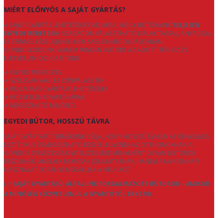
MIÉRT ELŐNYÖS A SAJÁT GYÁRTÁS?
A SAJÁT GYÁRTÁS LEHETŐSÉGET AD ARRA, HOGY BÚTORAINK
TELJESEN
EGYEDI MÉRETBEN
, SZABADON VÁLASZTHATÓ KIALAKÍTÁSSAL, ANYAGGAL
ÉS SZÍNNEL KÉSZÜLJENEK. NEM SABLONMEGOLDÁSOKBAN
GONDOLKODUNK, HANEM MINDEN BÚTORT AZ ADOTT TÉRHEZ ÉS
ÉLETSTÍLUSHOZ IGAZÍTUNK.
✔ EGYEDI MÉRETEZÉS
✔ SZÉLES ANYAG- ÉS SZÍNVÁLASZTÉK
✔ RUGALMAS GYÁRTÁSI LEHETŐSÉGEK
✔ KÖZVETLEN GYÁRTÓI ÁRAK
✔ MEGBÍZHATÓ MINŐSÉG
EGYEDI BÚTOR, HOSSZÚ TÁVRA
SAJÁT GYÁRTÁSÚ TERMÉKEINK CÉLJA, HOGY HOSSZÚ ÉVEKEN ÁT KÉNYELMES,
ESZTÉTIKUS ÉS MEGBÍZHATÓ RÉSZEI LEGYENEK AZ OTTHONOKNAK. A
GONDOS TERVEZÉS ÉS KIVITELEZÉS EREDMÉNYEKÉNT OLYAN BÚTOROK
KÉSZÜLNEK, AMELYEK NEMCSAK JÓL MUTATNAK, HANEM A MINDENNAPI
HASZNÁLAT SORÁN IS MEGÁLLJÁK A HELYÜKET.
👉
SAJÁT GYÁRTÁSÚ, ÁLTALUNK FORGALMAZOTT BÚTOROK – AMIKOR
A MINŐSÉG KÖZVETLENÜL A GYÁRTÓTÓL ÉRKEZIK.