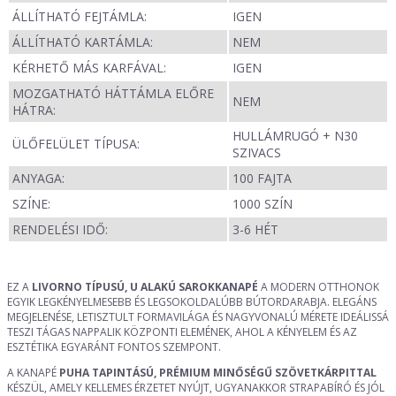
ÁLLÍTHATÓ FEJTÁMLA:
IGEN
ÁLLÍTHATÓ KARTÁMLA:
NEM
KÉRHETŐ MÁS KARFÁVAL:
IGEN
MOZGATHATÓ HÁTTÁMLA ELŐRE
NEM
HÁTRA:
HULLÁMRUGÓ + N30
ÜLŐFELÜLET TÍPUSA:
SZIVACS
ANYAGA:
100 FAJTA
SZÍNE:
1000 SZÍN
RENDELÉSI IDŐ:
3-6 HÉT
EZ A
LIVORNO TÍPUSÚ, U ALAKÚ SAROKKANAPÉ
A MODERN OTTHONOK
EGYIK LEGKÉNYELMESEBB ÉS LEGSOKOLDALÚBB BÚTORDARABJA. ELEGÁNS
MEGJELENÉSE, LETISZTULT FORMAVILÁGA ÉS NAGYVONALÚ MÉRETE IDEÁLISSÁ
TESZI TÁGAS NAPPALIK KÖZPONTI ELEMÉNEK, AHOL A KÉNYELEM ÉS AZ
ESZTÉTIKA EGYARÁNT FONTOS SZEMPONT.
A KANAPÉ
PUHA TAPINTÁSÚ, PRÉMIUM MINŐSÉGŰ SZÖVETKÁRPITTAL
KÉSZÜL, AMELY KELLEMES ÉRZETET NYÚJT, UGYANAKKOR STRAPABÍRÓ ÉS JÓL