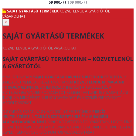
59 900,-Ft
109 000,-Ft
SAJÁT GYÁRTÁSÚ TERMÉKEK
KÖZVETLENÜL A GYÁRTÓTÓL
VÁSÁROLHAT
×
SAJÁT GYÁRTÁSÚ TERMÉKEK
KÖZVETLENÜL A GYÁRTÓTÓL VÁSÁROLHAT
SAJÁT GYÁRTÁSÚ TERMÉKEINK – KÖZVETLENÜL
A GYÁRTÓTÓL
KÍNÁLATUNKBAN
SAJÁT GYÁRTÁSÚ KÁRPITOS BÚTOROK
SZEREPELNEK,
AMELYEKET NEMCSAK KÉSZÍTÜNK, HANEM
KÖZVETLENÜL MI MAGUNK
FORGALMAZUNK IS
. ENNEK KÖSZÖNHETŐEN A TERVEZÉSTŐL A
KIVITELEZÉSIG MINDEN FOLYAMATOT KÉZBEN TARTUNK, ÍGY GARANTÁLNI
TUDJUK A MINŐSÉGET, A RUGALMASSÁGOT ÉS A SZEMÉLYRE SZABOTT
MEGOLDÁSOKAT.
A GYÁRTÁS SORÁN NAGY HANGSÚLYT FEKTETÜNK A
PRECÍZ
KIVITELEZÉSRE
, A
TARTÓS SZERKEZETEKRE
ÉS A
MINŐSÉGI
ALAPANYAGOKRA
. MIVEL NINCS KÖZVETÍTŐ A FOLYAMATBAN, ÜGYFELEINK
KÖZVETLEN KAPCSOLATBAN ÁLLNAK A GYÁRTÓVAL, AMI LEHETŐVÉ TESZI AZ
EGYEDI IGÉNYEK GYORS ÉS PONTOS MEGVALÓSÍTÁSÁT.