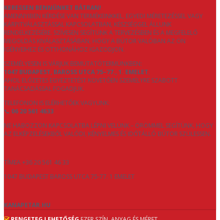
KERESSEN BENNÜNKET BÁTRAN!
AMENNYIBEN KÉRDÉSE VAN TERMÉKEINKKEL, EGYEDI MÉRETEZÉSSEL VAGY
KÁRPITVÁLASZTÁSSAL KAPCSOLATBAN, KÉSZSÉGGEL ÁLLUNK
RENDELKEZÉSÉRE. SZÍVESEN SEGÍTÜNK A TERVEZÉSBEN ÉS A MEGFELELŐ
MEGOLDÁS KIVÁLASZTÁSÁBAN, HOGY A BÚTOR VALÓBAN AZ ÖN
IGÉNYEIHEZ ÉS OTTHONÁHOZ IGAZODJON.
SZEMÉLYESEN IS VÁRJUK BEMUTATÓTERMÜNKBEN:
1047 BUDAPEST, BAROSS UTCA 75–77., 1. EMELET
,
AHOL ELŐZETES EGYEZTETÉST KÖVETŐEN SZEMÉLYRE SZABOTT
TANÁCSADÁSSAL FOGADJUK.
TELEFONON IS ELÉRHETŐEK VAGYUNK:
📞
06 20 561 4633
NE HABOZZON KAPCSOLATBA LÉPNI VELÜNK – ÖRÖMMEL SEGÍTÜNK, HOGY
AZ ELKÉPZELÉSEKBŐL VALÓDI, KÉNYELMES ÉS IDŐTÁLLÓ BÚTOR SZÜLESSEN.
TÍMEA +36 20 561 46 33
1047 BUDAPEST BAROSS UTCA 75-77. 1 EMELET
KANAPETAR.HU
RENGETEG LEHETŐSÉG
EZER SZÍN, ANYAG ÉS MÉRET