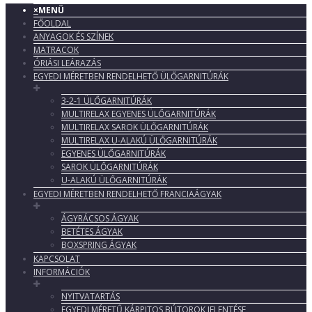
×
MENÜ
FŐOLDAL
ANYAGOK ÉS SZÍNEK
MATRACOK
ÓRIÁSI LEÁRAZÁS
EGYEDI MÉRETBEN RENDELHETŐ ÜLŐGARNITÚRÁK
3-2-1 ÜLŐGARNITÚRÁK
MULTIRELAX EGYENES ÜLŐGARNITÚRÁK
MULTIRELAX SAROK ÜLŐGARNITÚRÁK
MULTIRELAX U-ALAKÚ ÜLŐGARNITÚRÁK
EGYENES ÜLŐGARNITÚRÁK
SAROK ÜLŐGARNITÚRÁK
U-ALAKÚ ÜLŐGARNITÚRÁK
EGYEDI MÉRETBEN RENDELHETŐ FRANCIAÁGYAK
ÁGYRÁCSOS ÁGYAK
BETÉTES ÁGYAK
BOXSPRING ÁGYAK
KAPCSOLAT
INFORMÁCIÓK
NYITVATARTÁS
EGYEDI MÉRETŰ KÁRPITOS BÚTOROK JELENTÉSE