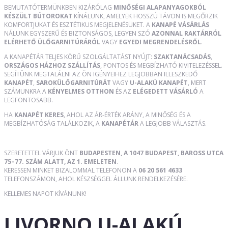
BEMUTATÓTERMÜNKBEN KIZÁRÓLAG
MINŐSÉGI ALAPANYAGOKBÓL
KÉSZÜLT BÚTOROKAT
KÍNÁLUNK, AMELYEK HOSSZÚ TÁVON IS MEGŐRZIK
KOMFORTJUKAT ÉS ESZTÉTIKUS MEGJELENÉSÜKET. A
KANAPÉ VÁSÁRLÁS
NÁLUNK EGYSZERŰ ÉS BIZTONSÁGOS, LEGYEN SZÓ
AZONNAL RAKTÁRRÓL
ELÉRHETŐ ÜLŐGARNITÚRÁRÓL
VAGY
EGYEDI MEGRENDELÉSRŐL
.
A KANAPÉTÁR TELJES KÖRŰ SZOLGÁLTATÁST NYÚJT:
SZAKTANÁCSADÁS
,
ORSZÁGOS HÁZHOZ SZÁLLÍTÁS
, PONTOS ÉS MEGBÍZHATÓ KIVITELEZÉSSEL.
SEGÍTÜNK MEGTALÁLNI AZ ÖN IGÉNYEIHEZ LEGJOBBAN ILLESZKEDŐ
KANAPÉT
,
SAROKÜLŐGARNITÚRÁT
VAGY
U-ALAKÚ KANAPÉT
, MERT
SZÁMUNKRA A
KÉNYELMES OTTHON
ÉS AZ
ELÉGEDETT VÁSÁRLÓ
A
LEGFONTOSABB.
HA
KANAPÉT KERES
, AHOL AZ ÁR-ÉRTÉK ARÁNY, A MINŐSÉG ÉS A
MEGBÍZHATÓSÁG TALÁLKOZIK, A
KANAPÉTÁR
A LEGJOBB VÁLASZTÁS.
SZERETETTEL VÁRJUK ÖNT
BUDAPESTEN, A 1047 BUDAPEST, BAROSS UTCA
75–77. SZÁM ALATT, AZ 1. EMELETEN
.
KERESSEN MINKET BIZALOMMAL TELEFONON A
06 20 561 4633
TELEFONSZÁMON, AHOL KÉSZSÉGGEL ÁLLUNK RENDELKEZÉSÉRE.
KELLEMES NAPOT KÍVÁNUNK!
LIVORNO U-ALAKÚ