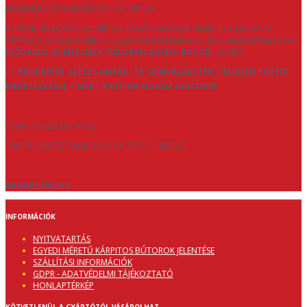
HANGSÚLYOS ELEMÉVÉ VÁLIK A TÉRNEK.
A TERVEZÉS SORÁN SZEMÉLYES TANÁCSADÁSSAL SEGÍTÜNK, HOGY AZ
ANYAG, A SZÍN ÉS A MÉRET ÖSSZHANGBAN LEGYEN, ÉS A VÉGEREDMÉNY EGY
IDŐTÁLLÓ, KÉNYELMES, VALÓBAN EGYEDI BÚTOR
LEGYEN.
👉
RENDKÍVÜL SZÉLES ANYAG- ÉS SZÍNVÁLASZTÉK, TELJESEN EGYEDI
MÉRETEZÉSSEL – MERT A BÚTOR ÖNHÖZ IGAZODIK.
TÍMEA +36 20 561 46 33
1047 BUDAPEST BAROSS UTCA 75-77. 1 EMELET
KANAPETAR.HU
INFORMÁCIÓK
NYITVATARTÁS
EGYEDI MÉRETŰ KÁRPITOS BÚTOROK JELENTÉSE
SZÁLLÍTÁSI INFORMÁCIÓK
GDPR - ADATVÉDELMI TÁJÉKOZTATÓ
HONLAPTÉRKÉP