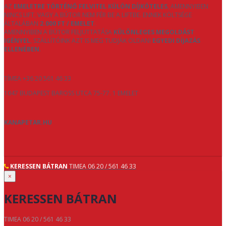
AZ
EMELETRE TÖRTÉNŐ FELVITEL KÜLÖN DÍJKÖTELES
, AMENNYIBEN
NINCS LIFT, VAGY A BÚTOR NEM FÉR BE A LIFTBE. ENNEK KÖLTSÉGE
ÁLTALÁBAN
2.000 FT / EMELET
.
AMENNYIBEN A BÚTOR FELJUTTATÁSA
KÜLÖNLEGES MEGOLDÁST
IGÉNYEL
, SZÁLLÍTÓINK AZT IS MEG TUDJÁK OLDANI
EGYEDI DÍJAZÁS
ELLENÉBEN
.
TÍMEA +36 20 561 46 33
1047 BUDAPEST BAROSS UTCA 75-77. 1 EMELET
KANAPETAR.HU
KERESSEN BÁTRAN
TIMEA 06 20 / 561 46 33
×
KERESSEN BÁTRAN
TIMEA 06 20 / 561 46 33