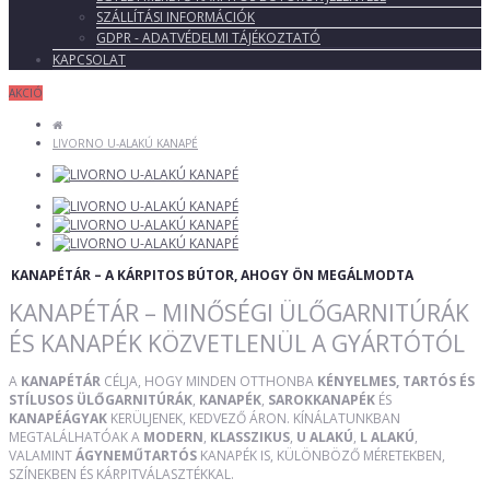
SZÁLLÍTÁSI INFORMÁCIÓK
GDPR - ADATVÉDELMI TÁJÉKOZTATÓ
KAPCSOLAT
AKCIÓ
LIVORNO U-ALAKÚ KANAPÉ
KANAPÉTÁR – A KÁRPITOS BÚTOR, AHOGY ÖN MEGÁLMODTA
KANAPÉTÁR – MINŐSÉGI ÜLŐGARNITÚRÁK
ÉS KANAPÉK KÖZVETLENÜL A GYÁRTÓTÓL
A
KANAPÉTÁR
CÉLJA, HOGY MINDEN OTTHONBA
KÉNYELMES, TARTÓS ÉS
STÍLUSOS ÜLŐGARNITÚRÁK
,
KANAPÉK
,
SAROKKANAPÉK
ÉS
KANAPÉÁGYAK
KERÜLJENEK, KEDVEZŐ ÁRON. KÍNÁLATUNKBAN
MEGTALÁLHATÓAK A
MODERN
,
KLASSZIKUS
,
U ALAKÚ
,
L ALAKÚ
,
VALAMINT
ÁGYNEMŰTARTÓS
KANAPÉK IS, KÜLÖNBÖZŐ MÉRETEKBEN,
SZÍNEKBEN ÉS KÁRPITVÁLASZTÉKKAL.