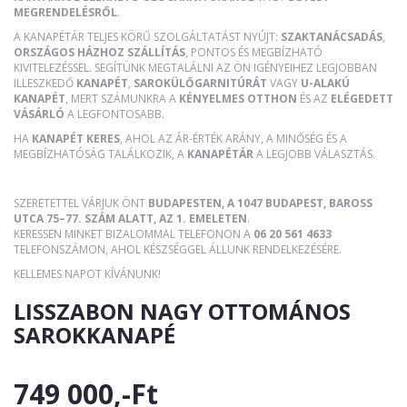
MEGRENDELÉSRŐL
.
A KANAPÉTÁR TELJES KÖRŰ SZOLGÁLTATÁST NYÚJT:
SZAKTANÁCSADÁS
,
ORSZÁGOS HÁZHOZ SZÁLLÍTÁS
, PONTOS ÉS MEGBÍZHATÓ
KIVITELEZÉSSEL. SEGÍTÜNK MEGTALÁLNI AZ ÖN IGÉNYEIHEZ LEGJOBBAN
ILLESZKEDŐ
KANAPÉT
,
SAROKÜLŐGARNITÚRÁT
VAGY
U-ALAKÚ
KANAPÉT
, MERT SZÁMUNKRA A
KÉNYELMES OTTHON
ÉS AZ
ELÉGEDETT
VÁSÁRLÓ
A LEGFONTOSABB.
HA
KANAPÉT KERES
, AHOL AZ ÁR-ÉRTÉK ARÁNY, A MINŐSÉG ÉS A
MEGBÍZHATÓSÁG TALÁLKOZIK, A
KANAPÉTÁR
A LEGJOBB VÁLASZTÁS.
SZERETETTEL VÁRJUK ÖNT
BUDAPESTEN, A 1047 BUDAPEST, BAROSS
UTCA 75–77. SZÁM ALATT, AZ 1. EMELETEN
.
KERESSEN MINKET BIZALOMMAL TELEFONON A
06 20 561 4633
TELEFONSZÁMON, AHOL KÉSZSÉGGEL ÁLLUNK RENDELKEZÉSÉRE.
KELLEMES NAPOT KÍVÁNUNK!
LISSZABON NAGY OTTOMÁNOS
SAROKKANAPÉ
749 000,-Ft