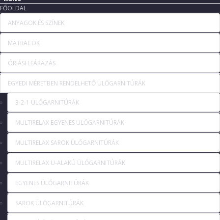
FŐOLDAL
ANYAGOK ÉS SZÍNEK
MATRACOK
ÓRIÁSI LEÁRAZÁS
EGYEDI MÉRETBEN RENDELHETŐ ÜLŐGARNITÚRÁK
3-2-1 ÜLŐGARNITÚRÁK
MULTIRELAX EGYENES ÜLŐGARNITÚRÁK
MULTIRELAX SAROK ÜLŐGARNITÚRÁK
MULTIRELAX U-ALAKÚ ÜLŐGARNITÚRÁK
EGYENES ÜLŐGARNITÚRÁK
SAROK ÜLŐGARNITÚRÁK