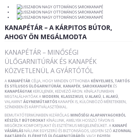
KANAPÉTÁR – A KÁRPITOS BÚTOR,
AHOGY ÖN MEGÁLMODTA
KANAPÉTÁR – MINŐSÉGI
ÜLŐGARNITÚRÁK ÉS KANAPÉK
KÖZVETLENÜL A GYÁRTÓTÓL
A
KANAPÉTÁR
CÉLJA, HOGY MINDEN OTTHONBA
KÉNYELMES, TARTÓS
ÉS STÍLUSOS ÜLŐGARNITÚRÁK
,
KANAPÉK
,
SAROKKANAPÉK
ÉS
KANAPÉÁGYAK
KERÜLJENEK, KEDVEZŐ ÁRON. KÍNÁLATUNKBAN
MEGTALÁLHATÓAK A
MODERN
,
KLASSZIKUS
,
U ALAKÚ
,
L ALAKÚ
,
VALAMINT
ÁGYNEMŰTARTÓS
KANAPÉK IS, KÜLÖNBÖZŐ MÉRETEKBEN,
SZÍNEKBEN ÉS KÁRPITVÁLASZTÉKKAL.
BEMUTATÓTERMÜNKBEN KIZÁRÓLAG
MINŐSÉGI ALAPANYAGOKBÓL
KÉSZÜLT BÚTOROKAT
KÍNÁLUNK, AMELYEK HOSSZÚ TÁVON IS
MEGŐRZIK KOMFORTJUKAT ÉS ESZTÉTIKUS MEGJELENÉSÜKET. A
KANAPÉ
VÁSÁRLÁS
NÁLUNK EGYSZERŰ ÉS BIZTONSÁGOS, LEGYEN SZÓ
AZONNAL
RAKTÁRRÓL ELÉRHETŐ ÜLŐGARNITÚRÁRÓL
VAGY
EGYEDI