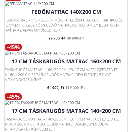
FEDŐMATRAC 140X200 CM
FEDŐMATRAC – 140 × 200 CM MÉRETA FEDŐMATRAC EGY PRAKTIKUS ÉS
KÉNYELMI KIEGÉSZÍTŐ MEGLÉVŐ MATRACODHOZ, AMELY JELENTŐSEN
JAVÍTJA AZ ALVÁS MINŐSÉGÉT ÉS K..
29 900,-Ft
49 900,-Ft
-45%
17 CM TÁSKARUGÓS MATRAC 160×200 CM
TÁSKARUGÓS MATRAC – 160×200 CM (KB. 17 CM VASTAG)FEDEZD FEL
A 160 × 200 CM-ES TÁSKARUGÓS MATRAC IDEÁLIS EGYENSÚLYÁT
A TÁMOGATÁS, KÉNYEL..
64 900,-Ft
119 000,-Ft
-45%
17 CM TÁSKARUGÓS MATRAC 140×200 CM
TÁSKARUGÓS MATRAC – 140×200 CM (KB. 17 CM VASTAG)FEDEZD FEL
A140 × 200 CM-ES TÁSKARUGÓS MATRAC IDEÁLIS EGYENSÚLYÁT
A TÁMOGATÁS, KÉNYELEM ÉS ..