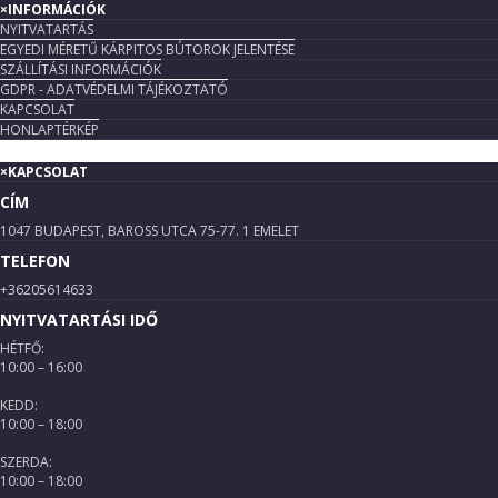
×
INFORMÁCIÓK
NYITVATARTÁS
EGYEDI MÉRETŰ KÁRPITOS BÚTOROK JELENTÉSE
SZÁLLÍTÁSI INFORMÁCIÓK
GDPR - ADATVÉDELMI TÁJÉKOZTATÓ
KAPCSOLAT
HONLAPTÉRKÉP
×
KAPCSOLAT
CÍM
1047 BUDAPEST, BAROSS UTCA 75-77. 1 EMELET
TELEFON
+36205614633
NYITVATARTÁSI IDŐ
HÉTFŐ:
10:00 – 16:00
KEDD:
10:00 – 18:00
SZERDA:
10:00 – 18:00