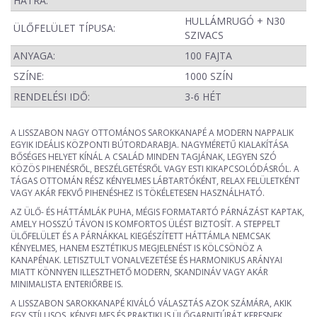
HÁTRA:
HULLÁMRUGÓ + N30
ÜLŐFELÜLET TÍPUSA:
SZIVACS
ANYAGA:
100 FAJTA
SZÍNE:
1000 SZÍN
RENDELÉSI IDŐ:
3-6 HÉT
A LISSZABON NAGY OTTOMÁNOS SAROKKANAPÉ A MODERN NAPPALIK
EGYIK IDEÁLIS KÖZPONTI BÚTORDARABJA. NAGYMÉRETŰ KIALAKÍTÁSA
BŐSÉGES HELYET KÍNÁL A CSALÁD MINDEN TAGJÁNAK, LEGYEN SZÓ
KÖZÖS PIHENÉSRŐL, BESZÉLGETÉSRŐL VAGY ESTI KIKAPCSOLÓDÁSRÓL. A
TÁGAS OTTOMÁN RÉSZ KÉNYELMES LÁBTARTÓKÉNT, RELAX FELÜLETKÉNT
VAGY AKÁR FEKVŐ PIHENÉSHEZ IS TÖKÉLETESEN HASZNÁLHATÓ.
AZ ÜLŐ- ÉS HÁTTÁMLÁK PUHA, MÉGIS FORMATARTÓ PÁRNÁZÁST KAPTAK,
AMELY HOSSZÚ TÁVON IS KOMFORTOS ÜLÉST BIZTOSÍT. A STEPPELT
ÜLŐFELÜLET ÉS A PÁRNÁKKAL KIEGÉSZÍTETT HÁTTÁMLA NEMCSAK
KÉNYELMES, HANEM ESZTÉTIKUS MEGJELENÉST IS KÖLCSÖNÖZ A
KANAPÉNAK. LETISZTULT VONALVEZETÉSE ÉS HARMONIKUS ARÁNYAI
MIATT KÖNNYEN ILLESZTHETŐ MODERN, SKANDINÁV VAGY AKÁR
MINIMALISTA ENTERIŐRBE IS.
A LISSZABON SAROKKANAPÉ KIVÁLÓ VÁLASZTÁS AZOK SZÁMÁRA, AKIK
EGY STÍLUSOS, KÉNYELMES ÉS PRAKTIKUS ÜLŐGARNITÚRÁT KERESNEK,