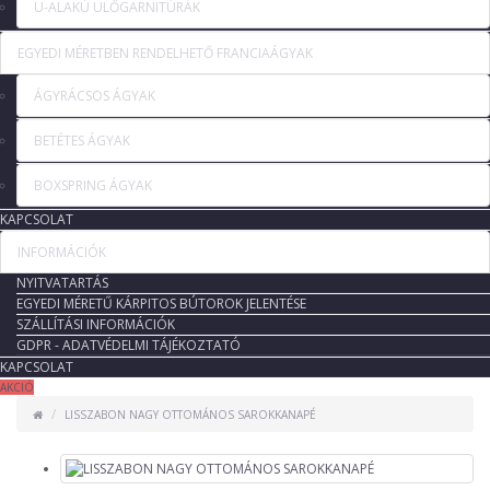
U-ALAKÚ ÜLŐGARNITÚRÁK
EGYEDI MÉRETBEN RENDELHETŐ FRANCIAÁGYAK
ÁGYRÁCSOS ÁGYAK
BETÉTES ÁGYAK
BOXSPRING ÁGYAK
KAPCSOLAT
INFORMÁCIÓK
NYITVATARTÁS
EGYEDI MÉRETŰ KÁRPITOS BÚTOROK JELENTÉSE
SZÁLLÍTÁSI INFORMÁCIÓK
GDPR - ADATVÉDELMI TÁJÉKOZTATÓ
KAPCSOLAT
AKCIÓ
LISSZABON NAGY OTTOMÁNOS SAROKKANAPÉ