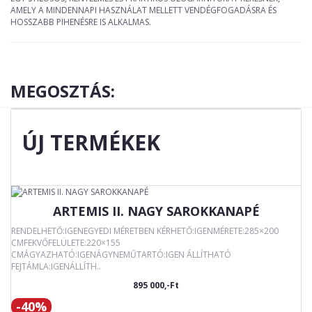
AMELY A MINDENNAPI HASZNÁLAT MELLETT VENDÉGFOGADÁSRA ÉS
HOSSZABB PIHENÉSRE IS ALKALMAS.
MEGOSZTÁS:
ÚJ TERMÉKEK
ARTEMIS II. NAGY SAROKKANAPÉ
RENDELHETŐ:IGENEGYEDI MÉRETBEN KÉRHETŐ:IGENMÉRETE:285×200
CMFEKVŐFELÜLETE:220×155
CMÁGYAZHATÓ:IGENÁGYNEMŰTARTÓ:IGEN ÁLLÍTHATÓ
FEJTÁMLA:IGENÁLLÍTH..
895 000,-Ft
-40%