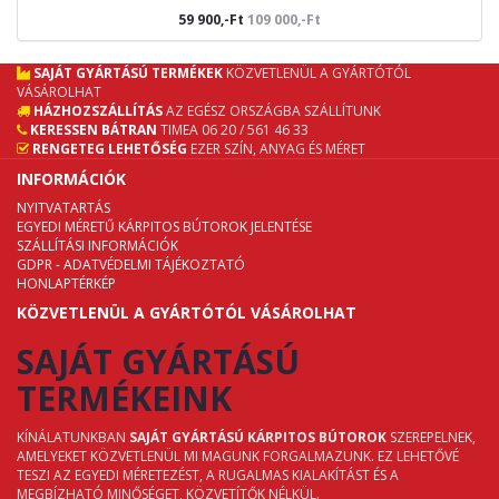
59 900,-Ft
109 000,-Ft
SAJÁT GYÁRTÁSÚ TERMÉKEK
KÖZVETLENÜL A GYÁRTÓTÓL
VÁSÁROLHAT
HÁZHOZSZÁLLÍTÁS
AZ EGÉSZ ORSZÁGBA SZÁLLÍTUNK
KERESSEN BÁTRAN
TIMEA 06 20 / 561 46 33
RENGETEG LEHETŐSÉG
EZER SZÍN, ANYAG ÉS MÉRET
INFORMÁCIÓK
NYITVATARTÁS
EGYEDI MÉRETŰ KÁRPITOS BÚTOROK JELENTÉSE
SZÁLLÍTÁSI INFORMÁCIÓK
GDPR - ADATVÉDELMI TÁJÉKOZTATÓ
HONLAPTÉRKÉP
KÖZVETLENÜL A GYÁRTÓTÓL VÁSÁROLHAT
SAJÁT GYÁRTÁSÚ
TERMÉKEINK
KÍNÁLATUNKBAN
SAJÁT GYÁRTÁSÚ KÁRPITOS BÚTOROK
SZEREPELNEK,
AMELYEKET KÖZVETLENÜL MI MAGUNK FORGALMAZUNK. EZ LEHETŐVÉ
TESZI AZ EGYEDI MÉRETEZÉST, A RUGALMAS KIALAKÍTÁST ÉS A
MEGBÍZHATÓ MINŐSÉGET, KÖZVETÍTŐK NÉLKÜL.