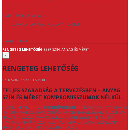
TÍMEA +36 20 561 46 33
1047 BUDAPEST BAROSS UTCA 75-77. 1 EMELET
KANAPETAR.HU
RENGETEG LEHETŐSÉG
EZER SZÍN, ANYAG ÉS MÉRET
×
RENGETEG LEHETŐSÉG
EZER SZÍN, ANYAG ÉS MÉRET
TELJES SZABADSÁG A TERVEZÉSBEN – ANYAG,
SZÍN ÉS MÉRET KOMPROMISSZUMOK NÉLKÜL
BÚTORAINK
TELJESEN EGYEDI MÉRETBEN KÉSZÜLNEK
, ÍGY PONTOSAN AZ
ÖN OTTHONÁHOZ, TÉRADOTTSÁGAIHOZ ÉS ELKÉPZELÉSEIHEZ IGAZODNAK.
NÁLUNK NINCS SZABVÁNYMEGOLDÁS: A MÉRETEZÉST CENTIMÉTERRE
PONTOSAN HATÁROZZUK MEG, HOGY A BÚTOR NE CSAK SZÉP LEGYEN,
HANEM VALÓBAN KÉNYELMES ÉS PRAKTIKUS IS.