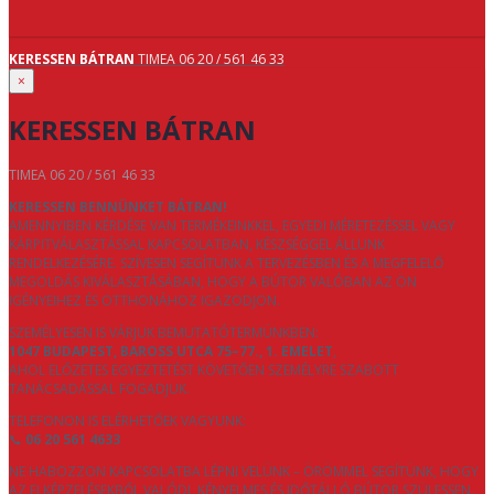
KERESSEN BÁTRAN
TIMEA 06 20 / 561 46 33
×
KERESSEN BÁTRAN
TIMEA 06 20 / 561 46 33
KERESSEN BENNÜNKET BÁTRAN!
AMENNYIBEN KÉRDÉSE VAN TERMÉKEINKKEL, EGYEDI MÉRETEZÉSSEL VAGY
KÁRPITVÁLASZTÁSSAL KAPCSOLATBAN, KÉSZSÉGGEL ÁLLUNK
RENDELKEZÉSÉRE. SZÍVESEN SEGÍTÜNK A TERVEZÉSBEN ÉS A MEGFELELŐ
MEGOLDÁS KIVÁLASZTÁSÁBAN, HOGY A BÚTOR VALÓBAN AZ ÖN
IGÉNYEIHEZ ÉS OTTHONÁHOZ IGAZODJON.
SZEMÉLYESEN IS VÁRJUK BEMUTATÓTERMÜNKBEN:
1047 BUDAPEST, BAROSS UTCA 75–77., 1. EMELET
,
AHOL ELŐZETES EGYEZTETÉST KÖVETŐEN SZEMÉLYRE SZABOTT
TANÁCSADÁSSAL FOGADJUK.
TELEFONON IS ELÉRHETŐEK VAGYUNK:
📞
06 20 561 4633
NE HABOZZON KAPCSOLATBA LÉPNI VELÜNK – ÖRÖMMEL SEGÍTÜNK, HOGY
AZ ELKÉPZELÉSEKBŐL VALÓDI, KÉNYELMES ÉS IDŐTÁLLÓ BÚTOR SZÜLESSEN.