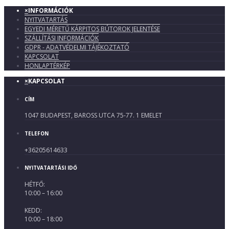
×
INFORMÁCIÓK
NYITVATARTÁS
EGYEDI MÉRETŰ KÁRPITOS BÚTOROK JELENTÉSE
SZÁLLÍTÁSI INFORMÁCIÓK
GDPR - ADATVÉDELMI TÁJÉKOZTATÓ
KAPCSOLAT
HONLAPTÉRKÉP
×
KAPCSOLAT
CÍM
1047 BUDAPEST, BAROSS UTCA 75-77. 1 EMELET
TELEFON
+36205614633
NYITVATARTÁSI IDŐ
HÉTFŐ:
10:00 – 16:00
KEDD:
10:00 – 18:00