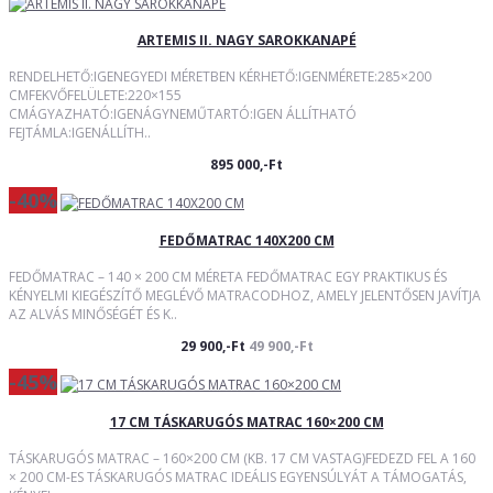
ARTEMIS II. NAGY SAROKKANAPÉ
RENDELHETŐ:IGENEGYEDI MÉRETBEN KÉRHETŐ:IGENMÉRETE:285×200
CMFEKVŐFELÜLETE:220×155
CMÁGYAZHATÓ:IGENÁGYNEMŰTARTÓ:IGEN ÁLLÍTHATÓ
FEJTÁMLA:IGENÁLLÍTH..
895 000,-Ft
-40%
FEDŐMATRAC 140X200 CM
FEDŐMATRAC – 140 × 200 CM MÉRETA FEDŐMATRAC EGY PRAKTIKUS ÉS
KÉNYELMI KIEGÉSZÍTŐ MEGLÉVŐ MATRACODHOZ, AMELY JELENTŐSEN JAVÍTJA
AZ ALVÁS MINŐSÉGÉT ÉS K..
29 900,-Ft
49 900,-Ft
-45%
17 CM TÁSKARUGÓS MATRAC 160×200 CM
TÁSKARUGÓS MATRAC – 160×200 CM (KB. 17 CM VASTAG)FEDEZD FEL A 160
× 200 CM-ES TÁSKARUGÓS MATRAC IDEÁLIS EGYENSÚLYÁT A TÁMOGATÁS,