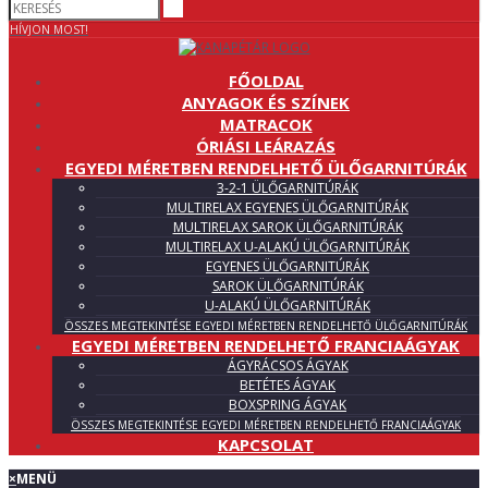
HÍVJON MOST!
FŐOLDAL
ANYAGOK ÉS SZÍNEK
MATRACOK
ÓRIÁSI LEÁRAZÁS
EGYEDI MÉRETBEN RENDELHETŐ ÜLŐGARNITÚRÁK
3-2-1 ÜLŐGARNITÚRÁK
MULTIRELAX EGYENES ÜLŐGARNITÚRÁK
MULTIRELAX SAROK ÜLŐGARNITÚRÁK
MULTIRELAX U-ALAKÚ ÜLŐGARNITÚRÁK
EGYENES ÜLŐGARNITÚRÁK
SAROK ÜLŐGARNITÚRÁK
U-ALAKÚ ÜLŐGARNITÚRÁK
ÖSSZES MEGTEKINTÉSE EGYEDI MÉRETBEN RENDELHETŐ ÜLŐGARNITÚRÁK
EGYEDI MÉRETBEN RENDELHETŐ FRANCIAÁGYAK
ÁGYRÁCSOS ÁGYAK
BETÉTES ÁGYAK
BOXSPRING ÁGYAK
ÖSSZES MEGTEKINTÉSE EGYEDI MÉRETBEN RENDELHETŐ FRANCIAÁGYAK
KAPCSOLAT
×
MENÜ