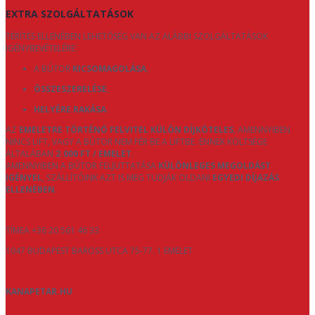
EXTRA SZOLGÁLTATÁSOK
TÉRÍTÉS ELLENÉBEN LEHETŐSÉG VAN AZ ALÁBBI SZOLGÁLTATÁSOK
IGÉNYBEVÉTELÉRE:
A BÚTOR
KICSOMAGOLÁSA
,
ÖSSZESZERELÉSE
,
HELYÉRE RAKÁSA
.
AZ
EMELETRE TÖRTÉNŐ FELVITEL KÜLÖN DÍJKÖTELES
, AMENNYIBEN
NINCS LIFT, VAGY A BÚTOR NEM FÉR BE A LIFTBE. ENNEK KÖLTSÉGE
ÁLTALÁBAN
2.000 FT / EMELET
.
AMENNYIBEN A BÚTOR FELJUTTATÁSA
KÜLÖNLEGES MEGOLDÁST
IGÉNYEL
, SZÁLLÍTÓINK AZT IS MEG TUDJÁK OLDANI
EGYEDI DÍJAZÁS
ELLENÉBEN
.
TÍMEA +36 20 561 46 33
1047 BUDAPEST BAROSS UTCA 75-77. 1 EMELET
KANAPETAR.HU