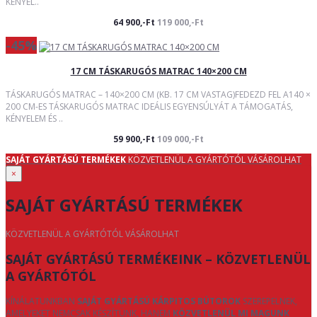
KÉNYEL..
64 900,-Ft
119 000,-Ft
-45%
17 CM TÁSKARUGÓS MATRAC 140×200 CM
TÁSKARUGÓS MATRAC – 140×200 CM (KB. 17 CM VASTAG)FEDEZD FEL A140 ×
200 CM-ES TÁSKARUGÓS MATRAC IDEÁLIS EGYENSÚLYÁT A TÁMOGATÁS,
KÉNYELEM ÉS ..
59 900,-Ft
109 000,-Ft
SAJÁT GYÁRTÁSÚ TERMÉKEK
KÖZVETLENÜL A GYÁRTÓTÓL VÁSÁROLHAT
×
SAJÁT GYÁRTÁSÚ TERMÉKEK
KÖZVETLENÜL A GYÁRTÓTÓL VÁSÁROLHAT
SAJÁT GYÁRTÁSÚ TERMÉKEINK – KÖZVETLENÜL
A GYÁRTÓTÓL
KÍNÁLATUNKBAN
SAJÁT GYÁRTÁSÚ KÁRPITOS BÚTOROK
SZEREPELNEK,
AMELYEKET NEMCSAK KÉSZÍTÜNK, HANEM
KÖZVETLENÜL MI MAGUNK