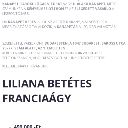
KANAPÉT
,
SAROKÜLŐGARNITÚRÁT
VAGY
U-ALAKÚ KANAPÉT
, MERT
SZÁMUNKRA A
KÉNYELMES OTTHON
ÉS AZ
ELÉGEDETT VÁSÁRLÓ
A
LEGFONTOSABB.
HA
KANAPÉT KERES
, AHOL AZ ÁR-ÉRTÉK ARÁNY, A MINŐSÉG ÉS A
MEGBÍZHATÓSÁG TALÁLKOZIK, A
KANAPÉTÁR
A LEGJOBB VÁLASZTÁS.
SZERETETTEL VÁRJUK ÖNT
BUDAPESTEN, A 1047 BUDAPEST, BAROSS UTCA
75–77. SZÁM ALATT, AZ 1. EMELETEN
.
KERESSEN MINKET BIZALOMMAL TELEFONON A
06 20 561 4633
TELEFONSZÁMON, AHOL KÉSZSÉGGEL ÁLLUNK RENDELKEZÉSÉRE.
KELLEMES NAPOT KÍVÁNUNK!
LILIANA BETÉTES
FRANCIAÁGY
499 000,-Ft