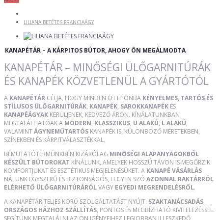
LILIANA BETÉTES FRANCIAÁGY
KANAPÉTÁR – A KÁRPITOS BÚTOR, AHOGY ÖN MEGÁLMODTA
KANAPÉTÁR – MINŐSÉGI ÜLŐGARNITÚRÁK
ÉS KANAPÉK KÖZVETLENÜL A GYÁRTÓTÓL
A
KANAPÉTÁR
CÉLJA, HOGY MINDEN OTTHONBA
KÉNYELMES, TARTÓS ÉS
STÍLUSOS ÜLŐGARNITÚRÁK
,
KANAPÉK
,
SAROKKANAPÉK
ÉS
KANAPÉÁGYAK
KERÜLJENEK, KEDVEZŐ ÁRON. KÍNÁLATUNKBAN
MEGTALÁLHATÓAK A
MODERN
,
KLASSZIKUS
,
U ALAKÚ
,
L ALAKÚ
,
VALAMINT
ÁGYNEMŰTARTÓS
KANAPÉK IS, KÜLÖNBÖZŐ MÉRETEKBEN,
SZÍNEKBEN ÉS KÁRPITVÁLASZTÉKKAL.
BEMUTATÓTERMÜNKBEN KIZÁRÓLAG
MINŐSÉGI ALAPANYAGOKBÓL
KÉSZÜLT BÚTOROKAT
KÍNÁLUNK, AMELYEK HOSSZÚ TÁVON IS MEGŐRZIK
KOMFORTJUKAT ÉS ESZTÉTIKUS MEGJELENÉSÜKET. A
KANAPÉ VÁSÁRLÁS
NÁLUNK EGYSZERŰ ÉS BIZTONSÁGOS, LEGYEN SZÓ
AZONNAL RAKTÁRRÓL
ELÉRHETŐ ÜLŐGARNITÚRÁRÓL
VAGY
EGYEDI MEGRENDELÉSRŐL
.
A KANAPÉTÁR TELJES KÖRŰ SZOLGÁLTATÁST NYÚJT:
SZAKTANÁCSADÁS
,
ORSZÁGOS HÁZHOZ SZÁLLÍTÁS
, PONTOS ÉS MEGBÍZHATÓ KIVITELEZÉSSEL.
SEGÍTÜNK MEGTALÁLNI AZ ÖN IGÉNYEIHEZ LEGJOBBAN ILLESZKEDŐ