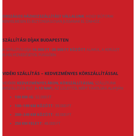
ORSZÁGOS HÁZHOZSZÁLLÍTÁST VÁLLALUNK
, HOGY BÚTORAI
KÉNYELMESEN ÉS BIZTONSÁGOSAN JUSSANAK EL ÖNHÖZ.
SZÁLLÍTÁSI DÍJAK BUDAPESTEN
A SZÁLLÍTÁS DÍJA
16.000 FT–30.000 FT KÖZÖTT
ALAKUL, A KERÜLET
ELHELYEZKEDÉSÉTŐL FÜGGŐEN.
VIDÉKI SZÁLLÍTÁS – KEDVEZMÉNYES KÖRSZÁLLÍTÁSSAL
VIDÉKRE
KEDVEZMÉNYES ÁRON, KÖRSZÁLLÍTÁSSAL
SZÁLLÍTUNK
(KISZÁLLÍTÁSI IDŐ:
2–10 NAP
), AZ ÜZLETTŐL MÉRT TÁVOLSÁG ALAPJÁN:
100 KM-IG:
32.000 FT
100–199 KM KÖZÖTT:
39.000 FT
200–249 KM KÖZÖTT:
43.000 FT
250 KM FELETT:
48.000 FT