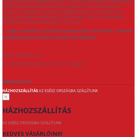
SAJÁT GYÁRTÁSÚ TERMÉKEINK CÉLJA, HOGY HOSSZÚ ÉVEKEN ÁT KÉNYELMES,
ESZTÉTIKUS ÉS MEGBÍZHATÓ RÉSZEI LEGYENEK AZ OTTHONOKNAK. A
GONDOS TERVEZÉS ÉS KIVITELEZÉS EREDMÉNYEKÉNT OLYAN BÚTOROK
KÉSZÜLNEK, AMELYEK NEMCSAK JÓL MUTATNAK, HANEM A MINDENNAPI
HASZNÁLAT SORÁN IS MEGÁLLJÁK A HELYÜKET.
👉
SAJÁT GYÁRTÁSÚ, ÁLTALUNK FORGALMAZOTT BÚTOROK – AMIKOR
A MINŐSÉG KÖZVETLENÜL A GYÁRTÓTÓL ÉRKEZIK.
TÍMEA +36 20 561 46 33
1047 BUDAPEST BAROSS UTCA 75-77. 1 EMELET
KANAPETAR.HU
HÁZHOZSZÁLLÍTÁS
AZ EGÉSZ ORSZÁGBA SZÁLLÍTUNK
×
HÁZHOZSZÁLLÍTÁS
AZ EGÉSZ ORSZÁGBA SZÁLLÍTUNK
KEDVES VÁSÁRLÓINK!