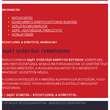
INFORMÁCIÓK
NYITVATARTÁS
EGYEDI MÉRETŰ KÁRPITOS BÚTOROK JELENTÉSE
SZÁLLÍTÁSI INFORMÁCIÓK
GDPR - ADATVÉDELMI TÁJÉKOZTATÓ
HONLAPTÉRKÉP
KÖZVETLENÜL A GYÁRTÓTÓL VÁSÁROLHAT
SAJÁT GYÁRTÁSÚ TERMÉKEINK
KÍNÁLATUNKBAN
SAJÁT GYÁRTÁSÚ KÁRPITOS BÚTOROK
SZEREPELNEK,
AMELYEKET KÖZVETLENÜL MI MAGUNK FORGALMAZUNK. EZ LEHETŐVÉ TESZI
AZ EGYEDI MÉRETEZÉST, A RUGALMAS KIALAKÍTÁST ÉS A MEGBÍZHATÓ
MINŐSÉGET, KÖZVETÍTŐK NÉLKÜL.
A GONDOS KIVITELEZÉS ÉS A MINŐSÉGI ALAPANYAGOK BIZTOSÍTJÁK, HOGY
BÚTORAINK HOSSZÚ TÁVON IS KÉNYELMES ÉS IDŐTÁLLÓ MEGOLDÁST
NYÚJTSANAK.
👉
SAJÁT GYÁRTÁS – KÖZVETLENÜL A GYÁRTÓTÓL.
COPYRIGHT © 2026 KANAPÉTÁR - MINDEN JOG FENNTARTVA!