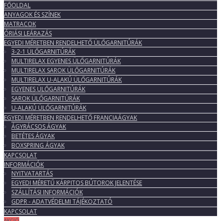
FŐOLDAL
ANYAGOK ÉS SZÍNEK
MATRACOK
ÓRIÁSI LEÁRAZÁS
EGYEDI MÉRETBEN RENDELHETŐ ÜLŐGARNITÚRÁK
3-2-1 ÜLŐGARNITÚRÁK
MULTIRELAX EGYENES ÜLŐGARNITÚRÁK
MULTIRELAX SAROK ÜLŐGARNITÚRÁK
MULTIRELAX U-ALAKÚ ÜLŐGARNITÚRÁK
EGYENES ÜLŐGARNITÚRÁK
SAROK ÜLŐGARNITÚRÁK
U-ALAKÚ ÜLŐGARNITÚRÁK
EGYEDI MÉRETBEN RENDELHETŐ FRANCIAÁGYAK
ÁGYRÁCSOS ÁGYAK
BETÉTES ÁGYAK
BOXSPRING ÁGYAK
KAPCSOLAT
INFORMÁCIÓK
NYITVATARTÁS
EGYEDI MÉRETŰ KÁRPITOS BÚTOROK JELENTÉSE
SZÁLLÍTÁSI INFORMÁCIÓK
GDPR - ADATVÉDELMI TÁJÉKOZTATÓ
KAPCSOLAT
AKCIÓ