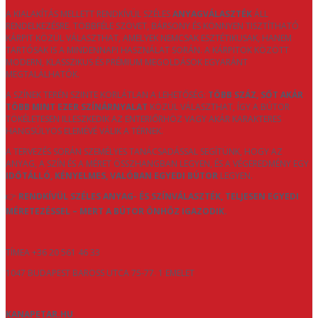
A KIALAKÍTÁS MELLETT RENDKÍVÜL SZÉLES
ANYAGVÁLASZTÉK
ÁLL
RENDELKEZÉSRE. TÖBBFÉLE SZÖVET, BÁRSONY ÉS KÖNNYEN TISZTÍTHATÓ
KÁRPIT KÖZÜL VÁLASZTHAT, AMELYEK NEMCSAK ESZTÉTIKUSAK, HANEM
TARTÓSAK IS A MINDENNAPI HASZNÁLAT SORÁN. A KÁRPITOK KÖZÖTT
MODERN, KLASSZIKUS ÉS PRÉMIUM MEGOLDÁSOK EGYARÁNT
MEGTALÁLHATÓK.
A SZÍNEK TERÉN SZINTE KORLÁTLAN A LEHETŐSÉG:
TÖBB SZÁZ, SŐT AKÁR
TÖBB MINT EZER SZÍNÁRNYALAT
KÖZÜL VÁLASZTHAT, ÍGY A BÚTOR
TÖKÉLETESEN ILLESZKEDIK AZ ENTERIŐRHÖZ VAGY AKÁR KARAKTERES
HANGSÚLYOS ELEMÉVÉ VÁLIK A TÉRNEK.
A TERVEZÉS SORÁN SZEMÉLYES TANÁCSADÁSSAL SEGÍTÜNK, HOGY AZ
ANYAG, A SZÍN ÉS A MÉRET ÖSSZHANGBAN LEGYEN, ÉS A VÉGEREDMÉNY EGY
IDŐTÁLLÓ, KÉNYELMES, VALÓBAN EGYEDI BÚTOR
LEGYEN.
👉
RENDKÍVÜL SZÉLES ANYAG- ÉS SZÍNVÁLASZTÉK, TELJESEN EGYEDI
MÉRETEZÉSSEL – MERT A BÚTOR ÖNHÖZ IGAZODIK.
TÍMEA +36 20 561 46 33
1047 BUDAPEST BAROSS UTCA 75-77. 1 EMELET
KANAPETAR.HU