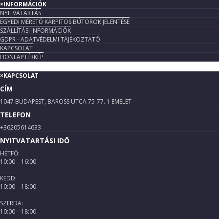
×
INFORMÁCIÓK
NYITVATARTÁS
EGYEDI MÉRETŰ KÁRPITOS BÚTOROK JELENTÉSE
SZÁLLÍTÁSI INFORMÁCIÓK
GDPR - ADATVÉDELMI TÁJÉKOZTATÓ
KAPCSOLAT
HONLAPTÉRKÉP
×
KAPCSOLAT
CÍM
1047 BUDAPEST, BAROSS UTCA 75-77. 1 EMELET
TELEFON
+36205614633
NYITVATARTÁSI IDŐ
HÉTFŐ:
10:00 – 16:00
KEDD:
10:00 – 18:00
SZERDA:
10:00 – 18:00