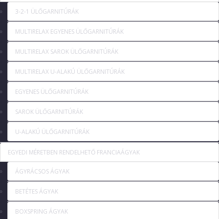
3-2-1 ÜLŐGARNITÚRÁK
MULTIRELAX EGYENES ÜLŐGARNITÚRÁK
MULTIRELAX SAROK ÜLŐGARNITÚRÁK
MULTIRELAX U-ALAKÚ ÜLŐGARNITÚRÁK
EGYENES ÜLŐGARNITÚRÁK
SAROK ÜLŐGARNITÚRÁK
U-ALAKÚ ÜLŐGARNITÚRÁK
EGYEDI MÉRETBEN RENDELHETŐ FRANCIAÁGYAK
ÁGYRÁCSOS ÁGYAK
BETÉTES ÁGYAK
BOXSPRING ÁGYAK