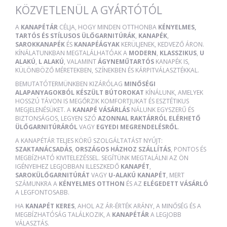
KÖZVETLENÜL A GYÁRTÓTÓL
A
KANAPÉTÁR
CÉLJA, HOGY MINDEN OTTHONBA
KÉNYELMES,
TARTÓS ÉS STÍLUSOS ÜLŐGARNITÚRÁK
,
KANAPÉK
,
SAROKKANAPÉK
ÉS
KANAPÉÁGYAK
KERÜLJENEK, KEDVEZŐ ÁRON.
KÍNÁLATUNKBAN MEGTALÁLHATÓAK A
MODERN
,
KLASSZIKUS
,
U
ALAKÚ
,
L ALAKÚ
, VALAMINT
ÁGYNEMŰTARTÓS
KANAPÉK IS,
KÜLÖNBÖZŐ MÉRETEKBEN, SZÍNEKBEN ÉS KÁRPITVÁLASZTÉKKAL.
BEMUTATÓTERMÜNKBEN KIZÁRÓLAG
MINŐSÉGI
ALAPANYAGOKBÓL KÉSZÜLT BÚTOROKAT
KÍNÁLUNK, AMELYEK
HOSSZÚ TÁVON IS MEGŐRZIK KOMFORTJUKAT ÉS ESZTÉTIKUS
MEGJELENÉSÜKET. A
KANAPÉ VÁSÁRLÁS
NÁLUNK EGYSZERŰ ÉS
BIZTONSÁGOS, LEGYEN SZÓ
AZONNAL RAKTÁRRÓL ELÉRHETŐ
ÜLŐGARNITÚRÁRÓL
VAGY
EGYEDI MEGRENDELÉSRŐL
.
A KANAPÉTÁR TELJES KÖRŰ SZOLGÁLTATÁST NYÚJT:
SZAKTANÁCSADÁS
,
ORSZÁGOS HÁZHOZ SZÁLLÍTÁS
, PONTOS ÉS
MEGBÍZHATÓ KIVITELEZÉSSEL. SEGÍTÜNK MEGTALÁLNI AZ ÖN
IGÉNYEIHEZ LEGJOBBAN ILLESZKEDŐ
KANAPÉT
,
SAROKÜLŐGARNITÚRÁT
VAGY
U-ALAKÚ KANAPÉT
, MERT
SZÁMUNKRA A
KÉNYELMES OTTHON
ÉS AZ
ELÉGEDETT VÁSÁRLÓ
A LEGFONTOSABB.
HA
KANAPÉT KERES
, AHOL AZ ÁR-ÉRTÉK ARÁNY, A MINŐSÉG ÉS A
MEGBÍZHATÓSÁG TALÁLKOZIK, A
KANAPÉTÁR
A LEGJOBB
VÁLASZTÁS.