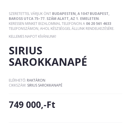
SZERETETTEL VÁRJUK ÖNT
BUDAPESTEN, A 1047 BUDAPEST,
BAROSS UTCA 75–77. SZÁM ALATT, AZ 1. EMELETEN
.
KERESSEN MINKET BIZALOMMAL TELEFONON A
06 20 561 4633
TELEFONSZÁMON, AHOL KÉSZSÉGGEL ÁLLUNK RENDELKEZÉSÉRE.
KELLEMES NAPOT KÍVÁNUNK!
SIRIUS
SAROKKANAPÉ
ELÉRHETŐ:
RAKTÁRON
CIKKSZÁM:
SIRIUS SAROKKANAPÉ
749 000,-Ft