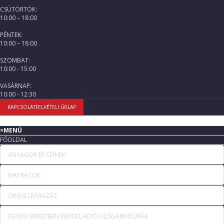
CSÜTÖRTÖK:
10:00 – 18:00
PÉNTEK:
10:00 – 18:00
SZOMBAT:
10:00 - 15:00
VASÁRNAP:
10:00 - 12:30
KAPCSOLATFELVÉTELI ŰRLAP
×
MENÜ
FŐOLDAL
ANYAGOK ÉS SZÍNEK
MATRACOK
ÓRIÁSI LEÁRAZÁS
EGYEDI MÉRETBEN RENDELHETŐ ÜLŐGARNITÚRÁK