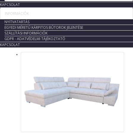
KAPCSOLAT
INFORMÁCIÓK
NYITVATARTÁS
EGYEDI MÉRETŰ KÁRPITOS BÚTOROK JELENTÉSE
SZÁLLÍTÁSI INFORMÁCIÓK
GDPR - ADATVÉDELMI TÁJÉKOZTATÓ
KAPCSOLAT