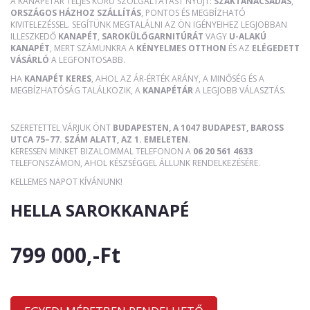
A KANAPÉTÁR TELJES KÖRŰ SZOLGÁLTATÁST NYÚJT:
SZAKTANÁCSADÁS
,
ORSZÁGOS HÁZHOZ SZÁLLÍTÁS
, PONTOS ÉS MEGBÍZHATÓ
KIVITELEZÉSSEL. SEGÍTÜNK MEGTALÁLNI AZ ÖN IGÉNYEIHEZ LEGJOBBAN
ILLESZKEDŐ
KANAPÉT
,
SAROKÜLŐGARNITÚRÁT
VAGY
U-ALAKÚ
KANAPÉT
, MERT SZÁMUNKRA A
KÉNYELMES OTTHON
ÉS AZ
ELÉGEDETT
VÁSÁRLÓ
A LEGFONTOSABB.
HA
KANAPÉT KERES
, AHOL AZ ÁR-ÉRTÉK ARÁNY, A MINŐSÉG ÉS A
MEGBÍZHATÓSÁG TALÁLKOZIK, A
KANAPÉTÁR
A LEGJOBB VÁLASZTÁS.
SZERETETTEL VÁRJUK ÖNT
BUDAPESTEN, A 1047 BUDAPEST, BAROSS
UTCA 75–77. SZÁM ALATT, AZ 1. EMELETEN
.
KERESSEN MINKET BIZALOMMAL TELEFONON A
06 20 561 4633
TELEFONSZÁMON, AHOL KÉSZSÉGGEL ÁLLUNK RENDELKEZÉSÉRE.
KELLEMES NAPOT KÍVÁNUNK!
HELLA SAROKKANAPÉ
799 000,-Ft