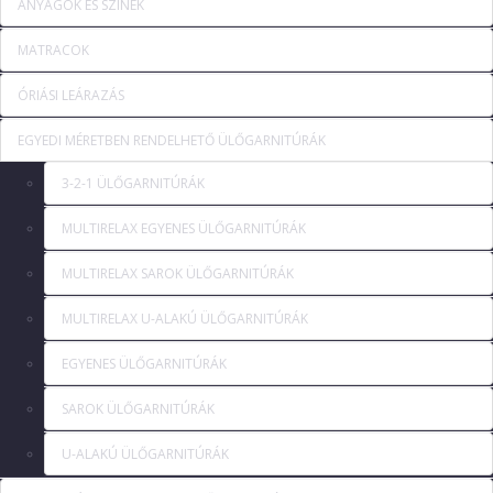
ANYAGOK ÉS SZÍNEK
MATRACOK
ÓRIÁSI LEÁRAZÁS
EGYEDI MÉRETBEN RENDELHETŐ ÜLŐGARNITÚRÁK
3-2-1 ÜLŐGARNITÚRÁK
MULTIRELAX EGYENES ÜLŐGARNITÚRÁK
MULTIRELAX SAROK ÜLŐGARNITÚRÁK
MULTIRELAX U-ALAKÚ ÜLŐGARNITÚRÁK
EGYENES ÜLŐGARNITÚRÁK
SAROK ÜLŐGARNITÚRÁK
U-ALAKÚ ÜLŐGARNITÚRÁK