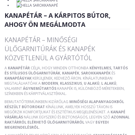
KANAPÉTÁR – A KÁRPITOS BÚTOR,
AHOGY ÖN MEGÁLMODTA
KANAPÉTÁR – MINŐSÉGI
ÜLŐGARNITÚRÁK ÉS KANAPÉK
KÖZVETLENÜL A GYÁRTÓTÓL
A
KANAPÉTÁR
CÉLJA, HOGY MINDEN OTTHONBA
KÉNYELMES, TARTÓS
ÉS STÍLUSOS ÜLŐGARNITÚRÁK
,
KANAPÉK
,
SAROKKANAPÉK
ÉS
KANAPÉÁGYAK
KERÜLJENEK, KEDVEZŐ ÁRON. KÍNÁLATUNKBAN
MEGTALÁLHATÓAK A
MODERN
,
KLASSZIKUS
,
U ALAKÚ
,
L ALAKÚ
,
VALAMINT
ÁGYNEMŰTARTÓS
KANAPÉK IS, KÜLÖNBÖZŐ MÉRETEKBEN,
SZÍNEKBEN ÉS KÁRPITVÁLASZTÉKKAL.
BEMUTATÓTERMÜNKBEN KIZÁRÓLAG
MINŐSÉGI ALAPANYAGOKBÓL
KÉSZÜLT BÚTOROKAT
KÍNÁLUNK, AMELYEK HOSSZÚ TÁVON IS
MEGŐRZIK KOMFORTJUKAT ÉS ESZTÉTIKUS MEGJELENÉSÜKET. A
KANAPÉ
VÁSÁRLÁS
NÁLUNK EGYSZERŰ ÉS BIZTONSÁGOS, LEGYEN SZÓ
AZONNAL
RAKTÁRRÓL ELÉRHETŐ ÜLŐGARNITÚRÁRÓL
VAGY
EGYEDI
MEGRENDELÉSRŐL
.