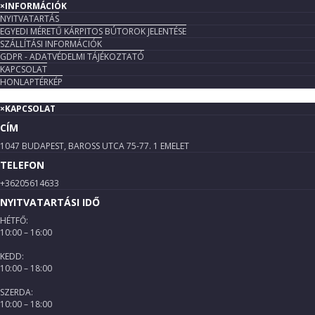
×
INFORMÁCIÓK
NYITVATARTÁS
EGYEDI MÉRETŰ KÁRPITOS BÚTOROK JELENTÉSE
SZÁLLÍTÁSI INFORMÁCIÓK
GDPR - ADATVÉDELMI TÁJÉKOZTATÓ
KAPCSOLAT
HONLAPTÉRKÉP
×
KAPCSOLAT
CÍM
1047 BUDAPEST, BAROSS UTCA 75-77. 1 EMELET
TELEFON
+36205614633
NYITVATARTÁSI IDŐ
HÉTFŐ:
10:00 – 16:00
KEDD:
10:00 – 18:00
SZERDA:
10:00 – 18:00