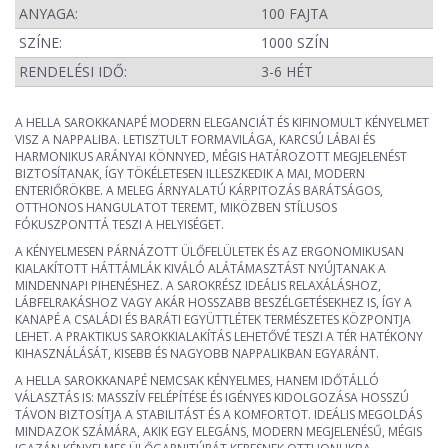
ANYAGA:
100 FAJTA
SZÍNE:
1000 SZÍN
RENDELÉSI IDŐ:
3-6 HÉT
A HELLA SAROKKANAPÉ MODERN ELEGANCIÁT ÉS KIFINOMULT KÉNYELMET
VISZ A NAPPALIBA. LETISZTULT FORMAVILÁGA, KARCSÚ LÁBAI ÉS
HARMONIKUS ARÁNYAI KÖNNYED, MÉGIS HATÁROZOTT MEGJELENÉST
BIZTOSÍTANAK, ÍGY TÖKÉLETESEN ILLESZKEDIK A MAI, MODERN
ENTERIŐRÖKBE. A MELEG ÁRNYALATÚ KÁRPITOZÁS BARÁTSÁGOS,
OTTHONOS HANGULATOT TEREMT, MIKÖZBEN STÍLUSOS
FÓKUSZPONTTÁ TESZI A HELYISÉGET.
A KÉNYELMESEN PÁRNÁZOTT ÜLŐFELÜLETEK ÉS AZ ERGONOMIKUSAN
KIALAKÍTOTT HÁTTÁMLÁK KIVÁLÓ ALÁTÁMASZTÁST NYÚJTANAK A
MINDENNAPI PIHENÉSHEZ. A SAROKRÉSZ IDEÁLIS RELAXÁLÁSHOZ,
LÁBFELRAKÁSHOZ VAGY AKÁR HOSSZABB BESZÉLGETÉSEKHEZ IS, ÍGY A
KANAPÉ A CSALÁDI ÉS BARÁTI EGYÜTTLÉTEK TERMÉSZETES KÖZPONTJA
LEHET. A PRAKTIKUS SAROKKIALAKÍTÁS LEHETŐVÉ TESZI A TÉR HATÉKONY
KIHASZNÁLÁSÁT, KISEBB ÉS NAGYOBB NAPPALIKBAN EGYARÁNT.
A HELLA SAROKKANAPÉ NEMCSAK KÉNYELMES, HANEM IDŐTÁLLÓ
VÁLASZTÁS IS: MASSZÍV FELÉPÍTÉSE ÉS IGÉNYES KIDOLGOZÁSA HOSSZÚ
TÁVON BIZTOSÍTJA A STABILITÁST ÉS A KOMFORTOT. IDEÁLIS MEGOLDÁS
MINDAZOK SZÁMÁRA, AKIK EGY ELEGÁNS, MODERN MEGJELENÉSŰ, MÉGIS