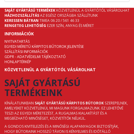
SAJÁT GYÁRTÁSÚ TERMÉKEK
KÖZVETLENÜL A GYÁRTÓTÓL VÁSÁROLHAT
HÁZHOZSZÁLLÍTÁS
AZ EGÉSZ ORSZÁGBA SZÁLLÍTUNK
KERESSEN BÁTRAN
TIMEA 06 20 / 561 46 33
RENGETEG LEHETŐSÉG
EZER SZÍN, ANYAG ÉS MÉRET
INFORMÁCIÓK
NYITVATARTÁS
EGYEDI MÉRETŰ KÁRPITOS BÚTOROK JELENTÉSE
SZÁLLÍTÁSI INFORMÁCIÓK
GDPR - ADATVÉDELMI TÁJÉKOZTATÓ
HONLAPTÉRKÉP
KÖZVETLENÜL A GYÁRTÓTÓL VÁSÁROLHAT
SAJÁT GYÁRTÁSÚ
TERMÉKEINK
KÍNÁLATUNKBAN
SAJÁT GYÁRTÁSÚ KÁRPITOS BÚTOROK
SZEREPELNEK,
AMELYEKET KÖZVETLENÜL MI MAGUNK FORGALMAZUNK. EZ LEHETŐVÉ
TESZI AZ EGYEDI MÉRETEZÉST, A RUGALMAS KIALAKÍTÁST ÉS A
MEGBÍZHATÓ MINŐSÉGET, KÖZVETÍTŐK NÉLKÜL.
A GONDOS KIVITELEZÉS ÉS A MINŐSÉGI ALAPANYAGOK BIZTOSÍTJÁK,
HOGY BÚTORAINK HOSSZÚ TÁVON IS KÉNYELMES ÉS IDŐTÁLLÓ