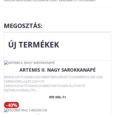
IGAZÁN KÉNYELMES ÜLŐGARNITÚRÁT KERESNEK OTTHONUKBA.
MEGOSZTÁS:
ÚJ TERMÉKEK
ARTEMIS II. NAGY SAROKKANAPÉ
RENDELHETŐ:IGENEGYEDI MÉRETBEN KÉRHETŐ:IGENMÉRETE:285×200
CMFEKVŐFELÜLETE:220×155
CMÁGYAZHATÓ:IGENÁGYNEMŰTARTÓ:IGEN ÁLLÍTHATÓ
FEJTÁMLA:IGENÁLLÍTH..
895 000,-Ft
-40%