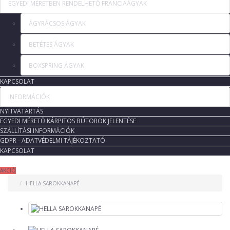
EGYEDI MÉRETBEN RENDELHETŐ FRANCIAÁGYAK
ÁGYRÁCSOS ÁGYAK
BETÉTES ÁGYAK
BOXSPRING ÁGYAK
KAPCSOLAT
INFORMÁCIÓK
NYITVATARTÁS
EGYEDI MÉRETŰ KÁRPITOS BÚTOROK JELENTÉSE
SZÁLLÍTÁSI INFORMÁCIÓK
GDPR - ADATVÉDELMI TÁJÉKOZTATÓ
KAPCSOLAT
AKCIÓ
HELLA SAROKKANAPÉ