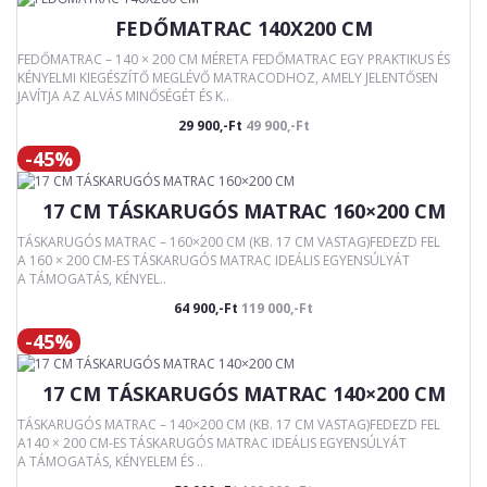
FEDŐMATRAC 140X200 CM
FEDŐMATRAC – 140 × 200 CM MÉRETA FEDŐMATRAC EGY PRAKTIKUS ÉS
KÉNYELMI KIEGÉSZÍTŐ MEGLÉVŐ MATRACODHOZ, AMELY JELENTŐSEN
JAVÍTJA AZ ALVÁS MINŐSÉGÉT ÉS K..
29 900,-Ft
49 900,-Ft
-45%
17 CM TÁSKARUGÓS MATRAC 160×200 CM
TÁSKARUGÓS MATRAC – 160×200 CM (KB. 17 CM VASTAG)FEDEZD FEL
A 160 × 200 CM-ES TÁSKARUGÓS MATRAC IDEÁLIS EGYENSÚLYÁT
A TÁMOGATÁS, KÉNYEL..
64 900,-Ft
119 000,-Ft
-45%
17 CM TÁSKARUGÓS MATRAC 140×200 CM
TÁSKARUGÓS MATRAC – 140×200 CM (KB. 17 CM VASTAG)FEDEZD FEL
A140 × 200 CM-ES TÁSKARUGÓS MATRAC IDEÁLIS EGYENSÚLYÁT
A TÁMOGATÁS, KÉNYELEM ÉS ..