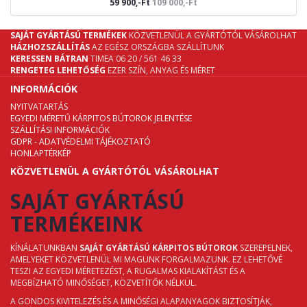
59 900,-Ft
109 000,-Ft
SAJÁT GYÁRTÁSÚ TERMÉKEK
KÖZVETLENÜL A GYÁRTÓTÓL VÁSÁROLHAT
HÁZHOZSZÁLLÍTÁS
AZ EGÉSZ ORSZÁGBA SZÁLLÍTUNK
KERESSEN BÁTRAN
TIMEA 06 20 / 561 46 33
RENGETEG LEHETŐSÉG
EZER SZÍN, ANYAG ÉS MÉRET
INFORMÁCIÓK
NYITVATARTÁS
EGYEDI MÉRETŰ KÁRPITOS BÚTOROK JELENTÉSE
SZÁLLÍTÁSI INFORMÁCIÓK
GDPR - ADATVÉDELMI TÁJÉKOZTATÓ
HONLAPTÉRKÉP
KÖZVETLENÜL A GYÁRTÓTÓL VÁSÁROLHAT
SAJÁT GYÁRTÁSÚ
TERMÉKEINK
KÍNÁLATUNKBAN
SAJÁT GYÁRTÁSÚ KÁRPITOS BÚTOROK
SZEREPELNEK,
AMELYEKET KÖZVETLENÜL MI MAGUNK FORGALMAZUNK. EZ LEHETŐVÉ
TESZI AZ EGYEDI MÉRETEZÉST, A RUGALMAS KIALAKÍTÁST ÉS A
MEGBÍZHATÓ MINŐSÉGET, KÖZVETÍTŐK NÉLKÜL.
A GONDOS KIVITELEZÉS ÉS A MINŐSÉGI ALAPANYAGOK BIZTOSÍTJÁK,