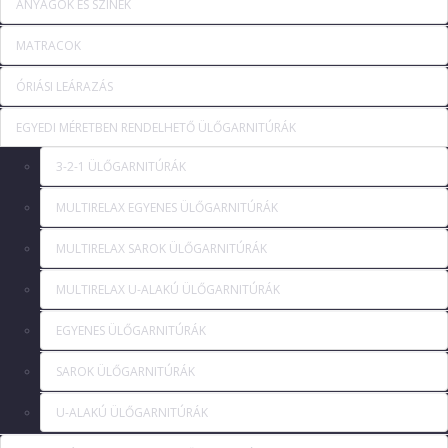
ANYAGOK ÉS SZÍNEK
MATRACOK
ÓRIÁSI LEÁRAZÁS
EGYEDI MÉRETBEN RENDELHETŐ ÜLŐGARNITÚRÁK
3-2-1 ÜLŐGARNITÚRÁK
MULTIRELAX EGYENES ÜLŐGARNITÚRÁK
MULTIRELAX SAROK ÜLŐGARNITÚRÁK
MULTIRELAX U-ALAKÚ ÜLŐGARNITÚRÁK
EGYENES ÜLŐGARNITÚRÁK
SAROK ÜLŐGARNITÚRÁK
U-ALAKÚ ÜLŐGARNITÚRÁK