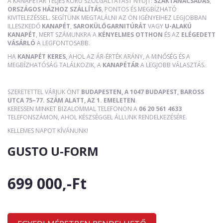
A KANAPÉTÁR TELJES KÖRŰ SZOLGÁLTATÁST NYÚJT:
SZAKTANÁCSADÁS
,
ORSZÁGOS HÁZHOZ SZÁLLÍTÁS
, PONTOS ÉS MEGBÍZHATÓ
KIVITELEZÉSSEL. SEGÍTÜNK MEGTALÁLNI AZ ÖN IGÉNYEIHEZ LEGJOBBAN
ILLESZKEDŐ
KANAPÉT
,
SAROKÜLŐGARNITÚRÁT
VAGY
U-ALAKÚ
KANAPÉT
, MERT SZÁMUNKRA A
KÉNYELMES OTTHON
ÉS AZ
ELÉGEDETT
VÁSÁRLÓ
A LEGFONTOSABB.
HA
KANAPÉT KERES
, AHOL AZ ÁR-ÉRTÉK ARÁNY, A MINŐSÉG ÉS A
MEGBÍZHATÓSÁG TALÁLKOZIK, A
KANAPÉTÁR
A LEGJOBB VÁLASZTÁS.
SZERETETTEL VÁRJUK ÖNT
BUDAPESTEN, A 1047 BUDAPEST, BAROSS
UTCA 75–77. SZÁM ALATT, AZ 1. EMELETEN
.
KERESSEN MINKET BIZALOMMAL TELEFONON A
06 20 561 4633
TELEFONSZÁMON, AHOL KÉSZSÉGGEL ÁLLUNK RENDELKEZÉSÉRE.
KELLEMES NAPOT KÍVÁNUNK!
GUSTO U-FORM
699 000,-Ft