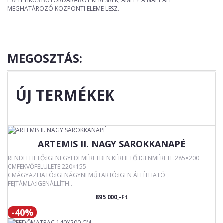
ESZTÉTIKUS BÚTORDARABOT KERESNEK, AMELY A NAPPALI
MEGHATÁROZÓ KÖZPONTI ELEME LESZ.
MEGOSZTÁS:
ÚJ TERMÉKEK
ARTEMIS II. NAGY SAROKKANAPÉ
RENDELHETŐ:IGENEGYEDI MÉRETBEN KÉRHETŐ:IGENMÉRETE:285×200
CMFEKVŐFELÜLETE:220×155
CMÁGYAZHATÓ:IGENÁGYNEMŰTARTÓ:IGEN ÁLLÍTHATÓ
FEJTÁMLA:IGENÁLLÍTH..
895 000,-Ft
-40%