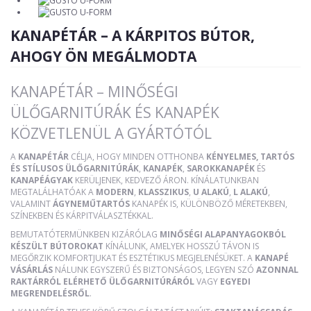
KANAPÉTÁR – A KÁRPITOS BÚTOR,
AHOGY ÖN MEGÁLMODTA
KANAPÉTÁR – MINŐSÉGI
ÜLŐGARNITÚRÁK ÉS KANAPÉK
KÖZVETLENÜL A GYÁRTÓTÓL
A
KANAPÉTÁR
CÉLJA, HOGY MINDEN OTTHONBA
KÉNYELMES, TARTÓS
ÉS STÍLUSOS ÜLŐGARNITÚRÁK
,
KANAPÉK
,
SAROKKANAPÉK
ÉS
KANAPÉÁGYAK
KERÜLJENEK, KEDVEZŐ ÁRON. KÍNÁLATUNKBAN
MEGTALÁLHATÓAK A
MODERN
,
KLASSZIKUS
,
U ALAKÚ
,
L ALAKÚ
,
VALAMINT
ÁGYNEMŰTARTÓS
KANAPÉK IS, KÜLÖNBÖZŐ MÉRETEKBEN,
SZÍNEKBEN ÉS KÁRPITVÁLASZTÉKKAL.
BEMUTATÓTERMÜNKBEN KIZÁRÓLAG
MINŐSÉGI ALAPANYAGOKBÓL
KÉSZÜLT BÚTOROKAT
KÍNÁLUNK, AMELYEK HOSSZÚ TÁVON IS
MEGŐRZIK KOMFORTJUKAT ÉS ESZTÉTIKUS MEGJELENÉSÜKET. A
KANAPÉ
VÁSÁRLÁS
NÁLUNK EGYSZERŰ ÉS BIZTONSÁGOS, LEGYEN SZÓ
AZONNAL
RAKTÁRRÓL ELÉRHETŐ ÜLŐGARNITÚRÁRÓL
VAGY
EGYEDI
MEGRENDELÉSRŐL
.