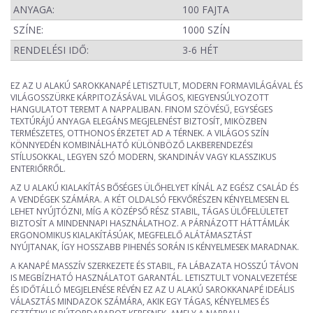
ANYAGA:
100 FAJTA
SZÍNE:
1000 SZÍN
RENDELÉSI IDŐ:
3-6 HÉT
EZ AZ U ALAKÚ SAROKKANAPÉ LETISZTULT, MODERN FORMAVILÁGÁVAL ÉS
VILÁGOSSZÜRKE KÁRPITOZÁSÁVAL VILÁGOS, KIEGYENSÚLYOZOTT
HANGULATOT TEREMT A NAPPALIBAN. FINOM SZÖVÉSŰ, EGYSÉGES
TEXTÚRÁJÚ ANYAGA ELEGÁNS MEGJELENÉST BIZTOSÍT, MIKÖZBEN
TERMÉSZETES, OTTHONOS ÉRZETET AD A TÉRNEK. A VILÁGOS SZÍN
KÖNNYEDÉN KOMBINÁLHATÓ KÜLÖNBÖZŐ LAKBERENDEZÉSI
STÍLUSOKKAL, LEGYEN SZÓ MODERN, SKANDINÁV VAGY KLASSZIKUS
ENTERIŐRRŐL.
AZ U ALAKÚ KIALAKÍTÁS BŐSÉGES ÜLŐHELYET KÍNÁL AZ EGÉSZ CSALÁD ÉS
A VENDÉGEK SZÁMÁRA. A KÉT OLDALSÓ FEKVŐRÉSZEN KÉNYELMESEN EL
LEHET NYÚJTÓZNI, MÍG A KÖZÉPSŐ RÉSZ STABIL, TÁGAS ÜLŐFELÜLETET
BIZTOSÍT A MINDENNAPI HASZNÁLATHOZ. A PÁRNÁZOTT HÁTTÁMLÁK
ERGONOMIKUS KIALAKÍTÁSÚAK, MEGFELELŐ ALÁTÁMASZTÁST
NYÚJTANAK, ÍGY HOSSZABB PIHENÉS SORÁN IS KÉNYELMESEK MARADNAK.
A KANAPÉ MASSZÍV SZERKEZETE ÉS STABIL, FA LÁBAZATA HOSSZÚ TÁVON
IS MEGBÍZHATÓ HASZNÁLATOT GARANTÁL. LETISZTULT VONALVEZETÉSE
ÉS IDŐTÁLLÓ MEGJELENÉSE RÉVÉN EZ AZ U ALAKÚ SAROKKANAPÉ IDEÁLIS
VÁLASZTÁS MINDAZOK SZÁMÁRA, AKIK EGY TÁGAS, KÉNYELMES ÉS