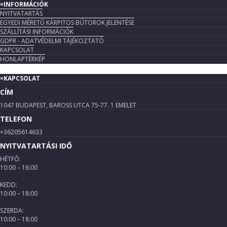
×
INFORMÁCIÓK
NYITVATARTÁS
EGYEDI MÉRETŰ KÁRPITOS BÚTOROK JELENTÉSE
SZÁLLÍTÁSI INFORMÁCIÓK
GDPR - ADATVÉDELMI TÁJÉKOZTATÓ
KAPCSOLAT
HONLAPTÉRKÉP
×
KAPCSOLAT
CÍM
1047 BUDAPEST, BAROSS UTCA 75-77. 1 EMELET
TELEFON
+36205614633
NYITVATARTÁSI IDŐ
HÉTFŐ:
10:00 – 16:00
KEDD:
10:00 – 18:00
SZERDA:
10:00 – 18:00