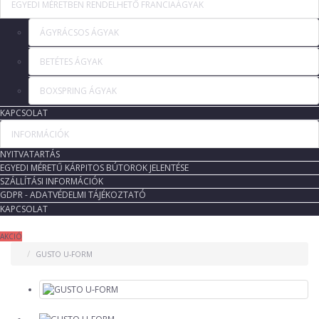
EGYEDI MÉRETBEN RENDELHETŐ FRANCIAÁGYAK
ÁGYRÁCSOS ÁGYAK
BETÉTES ÁGYAK
BOXSPRING ÁGYAK
KAPCSOLAT
INFORMÁCIÓK
NYITVATARTÁS
EGYEDI MÉRETŰ KÁRPITOS BÚTOROK JELENTÉSE
SZÁLLÍTÁSI INFORMÁCIÓK
GDPR - ADATVÉDELMI TÁJÉKOZTATÓ
KAPCSOLAT
AKCIÓ
GUSTO U-FORM