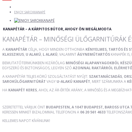
ENJOY SAROKKANAPÉ
KANAPÉTÁR – A KÁRPITOS BÚTOR, AHOGY ÖN MEGÁLMODTA
KANAPÉTÁR – MINŐSÉGI ÜLŐGARNITÚRÁK É
A
KANAPÉTÁR
CÉLJA, HOGY MINDEN OTTHONBA
KÉNYELMES, TARTÓS ÉS 
KLASSZIKUS
,
U ALAKÚ
,
L ALAKÚ
, VALAMINT
ÁGYNEMŰTARTÓS
KANAPÉK IS,
BEMUTATÓTERMÜNKBEN KIZÁRÓLAG
MINŐSÉGI ALAPANYAGOKBÓL KÉSZ
EGYSZERŰ ÉS BIZTONSÁGOS, LEGYEN SZÓ
AZONNAL RAKTÁRRÓL ELÉRHET
A KANAPÉTÁR TELJES KÖRŰ SZOLGÁLTATÁST NYÚJT:
SZAKTANÁCSADÁS
,
ORS
SAROKÜLŐGARNITÚRÁT
VAGY
U-ALAKÚ KANAPÉT
, MERT SZÁMUNKRA A
KÉ
HA
KANAPÉT KERES
, AHOL AZ ÁR-ÉRTÉK ARÁNY, A MINŐSÉG ÉS A MEGBÍZHA
SZERETETTEL VÁRJUK ÖNT
BUDAPESTEN, A 1047 BUDAPEST, BAROSS UTCA 7
KERESSEN MINKET BIZALOMMAL TELEFONON A
06 20 561 4633
TELEFONSZÁMON
KELLEMES NAPOT KÍVÁNUNK!