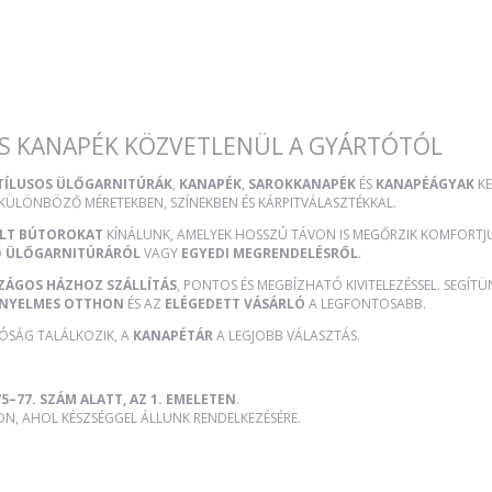
S KANAPÉK KÖZVETLENÜL A GYÁRTÓTÓL
STÍLUSOS ÜLŐGARNITÚRÁK
,
KANAPÉK
,
SAROKKANAPÉK
ÉS
KANAPÉÁGYAK
KE
 KÜLÖNBÖZŐ MÉRETEKBEN, SZÍNEKBEN ÉS KÁRPITVÁLASZTÉKKAL.
ÜLT BÚTOROKAT
KÍNÁLUNK, AMELYEK HOSSZÚ TÁVON IS MEGŐRZIK KOMFORTJUK
Ő ÜLŐGARNITÚRÁRÓL
VAGY
EGYEDI MEGRENDELÉSRŐL
.
ZÁGOS HÁZHOZ SZÁLLÍTÁS
, PONTOS ÉS MEGBÍZHATÓ KIVITELEZÉSSEL. SEGÍT
NYELMES OTTHON
ÉS AZ
ELÉGEDETT VÁSÁRLÓ
A LEGFONTOSABB.
TÓSÁG TALÁLKOZIK, A
KANAPÉTÁR
A LEGJOBB VÁLASZTÁS.
5–77. SZÁM ALATT, AZ 1. EMELETEN
.
, AHOL KÉSZSÉGGEL ÁLLUNK RENDELKEZÉSÉRE.