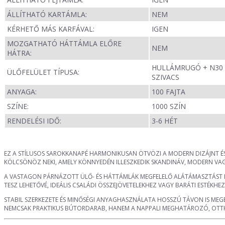
ÁLLÍTHATÓ KARTÁMLA:
NEM
KÉRHETŐ MÁS KARFÁVAL:
IGEN
MOZGATHATÓ HÁTTÁMLA ELŐRE
NEM
HÁTRA:
HULLÁMRUGÓ + N30
ÜLŐFELÜLET TÍPUSA:
SZIVACS
ANYAGA:
100 FAJTA
SZÍNE:
1000 SZÍN
RENDELÉSI IDŐ:
3-6 HÉT
EZ A STÍLUSOS SAROKKANAPÉ HARMONIKUSAN ÖTVÖZI A MODERN DIZÁJNT ÉS 
KÖLCSÖNÖZ NEKI, AMELY KÖNNYEDÉN ILLESZKEDIK SKANDINÁV, MODERN VAGY
A VASTAGON PÁRNÁZOTT ÜLŐ- ÉS HÁTTÁMLÁK MEGFELELŐ ALÁTÁMASZTÁST BIZ
TESZ LEHETŐVÉ, IDEÁLIS CSALÁDI ÖSSZEJÖVETELEKHEZ VAGY BARÁTI ESTÉKHEZ
STABIL SZERKEZETE ÉS MINŐSÉGI ANYAGHASZNÁLATA HOSSZÚ TÁVON IS MEGB
NEMCSAK PRAKTIKUS BÚTORDARAB, HANEM A NAPPALI MEGHATÁROZÓ, OTT