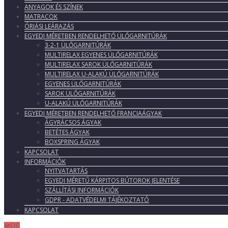
ANYAGOK ÉS SZÍNEK
MATRACOK
ÓRIÁSI LEÁRAZÁS
EGYEDI MÉRETBEN RENDELHETŐ ÜLŐGARNITÚRÁK
3-2-1 ÜLŐGARNITÚRÁK
MULTIRELAX EGYENES ÜLŐGARNITÚRÁK
MULTIRELAX SAROK ÜLŐGARNITÚRÁK
MULTIRELAX U-ALAKÚ ÜLŐGARNITÚRÁK
EGYENES ÜLŐGARNITÚRÁK
SAROK ÜLŐGARNITÚRÁK
U-ALAKÚ ÜLŐGARNITÚRÁK
EGYEDI MÉRETBEN RENDELHETŐ FRANCIAÁGYAK
ÁGYRÁCSOS ÁGYAK
BETÉTES ÁGYAK
BOXSPRING ÁGYAK
KAPCSOLAT
INFORMÁCIÓK
NYITVATARTÁS
EGYEDI MÉRETŰ KÁRPITOS BÚTOROK JELENTÉSE
SZÁLLÍTÁSI INFORMÁCIÓK
GDPR - ADATVÉDELMI TÁJÉKOZTATÓ
KAPCSOLAT
AKCIÓ