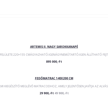
ARTEMIS II. NAGY SAROKKANAPÉ
FELÜLETE:220×155 CMÁGYAZHATÓ:IGENÁGYNEMŰTARTÓ:IGEN ÁLLÍTHATÓ FEJTÁ
895 000,-Ft
FEDŐMATRAC 140X200 CM
MI KIEGÉSZÍTŐ MEGLÉVŐ MATRACODHOZ, AMELY JELENTŐSEN JAVÍTJA AZ ALVÁS 
29 900,-Ft
49 900,-Ft