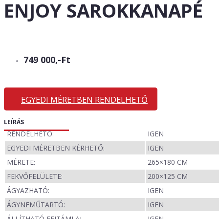
ENJOY SAROKKANAPÉ
749 000,-Ft
EGYEDI MÉRETBEN RENDELHETŐ
LEÍRÁS
RENDELHETŐ:
IGEN
EGYEDI MÉRETBEN KÉRHETŐ:
IGEN
MÉRETE:
265×180 CM
FEKVŐFELÜLETE:
200×125 CM
ÁGYAZHATÓ:
IGEN
ÁGYNEMŰTARTÓ:
IGEN
ÁLLÍTHATÓ FEJTÁMLA:
IGEN