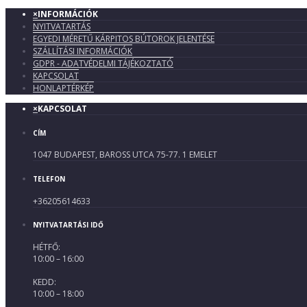
×
INFORMÁCIÓK
NYITVATARTÁS
EGYEDI MÉRETŰ KÁRPITOS BÚTOROK JELENTÉSE
SZÁLLÍTÁSI INFORMÁCIÓK
GDPR - ADATVÉDELMI TÁJÉKOZTATÓ
KAPCSOLAT
HONLAPTÉRKÉP
×
KAPCSOLAT
CÍM
1047 BUDAPEST, BAROSS UTCA 75-77. 1 EMELET
TELEFON
+36205614633
NYITVATARTÁSI IDŐ
HÉTFŐ:
10:00 – 16:00
KEDD:
10:00 – 18:00