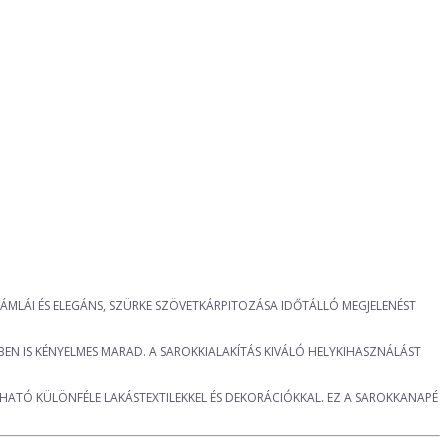
ÁMLÁI ÉS ELEGÁNS, SZÜRKE SZÖVETKÁRPITOZÁSA IDŐTÁLLÓ MEGJELENÉST
EN IS KÉNYELMES MARAD. A SAROKKIALAKÍTÁS KIVÁLÓ HELYKIHASZNÁLÁST
HATÓ KÜLÖNFÉLE LAKÁSTEXTILEKKEL ÉS DEKORÁCIÓKKAL. EZ A SAROKKANAPÉ