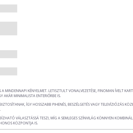
A MINDENNAPI KÉNYELMET. LETISZTULT VONALVEZETÉSE, FINOMAN ÍVELT KART
 AKÁR MINIMALISTA ENTERIŐRBE IS.
TOSÍTANAK, ÍGY HOSSZABB PIHENÉS, BESZÉLGETÉS VAGY TELEVÍZIÓZÁS KÖZB
.
ÍZHATÓ VÁLASZTÁSSÁ TESZI, MÍG A SEMLEGES SZÍNVILÁG KÖNNYEN KOMBINÁL
HONOS KÖZPONTJA IS.