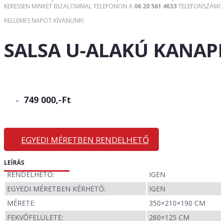
KERESSEN MINKET BIZALOMMAL TELEFONON A
06 20 561 4633
TELEFONSZÁMON
KELLEMES NAPOT KÍVÁNUNK!
SALSA U-ALAKÚ KANAP
749 000,-Ft
EGYEDI MÉRETBEN RENDELHETŐ
LEÍRÁS
RENDELHETŐ:
IGEN
EGYEDI MÉRETBEN KÉRHETŐ:
IGEN
MÉRETE:
350×210×190 CM
FEKVŐFELÜLETE:
260×125 CM