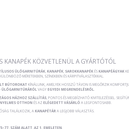
S KANAPÉK KÖZVETLENÜL A GYÁRTÓTÓL
STÍLUSOS ÜLŐGARNITÚRÁK
,
KANAPÉK
,
SAROKKANAPÉK
ÉS
KANAPÉÁGYAK
KE
 KÜLÖNBÖZŐ MÉRETEKBEN, SZÍNEKBEN ÉS KÁRPITVÁLASZTÉKKAL.
ÜLT BÚTOROKAT
KÍNÁLUNK, AMELYEK HOSSZÚ TÁVON IS MEGŐRZIK KOMFORTJUK
Ő ÜLŐGARNITÚRÁRÓL
VAGY
EGYEDI MEGRENDELÉSRŐL
.
ZÁGOS HÁZHOZ SZÁLLÍTÁS
, PONTOS ÉS MEGBÍZHATÓ KIVITELEZÉSSEL. SEGÍT
NYELMES OTTHON
ÉS AZ
ELÉGEDETT VÁSÁRLÓ
A LEGFONTOSABB.
TÓSÁG TALÁLKOZIK, A
KANAPÉTÁR
A LEGJOBB VÁLASZTÁS.
5–77. SZÁM ALATT, AZ 1. EMELETEN
.