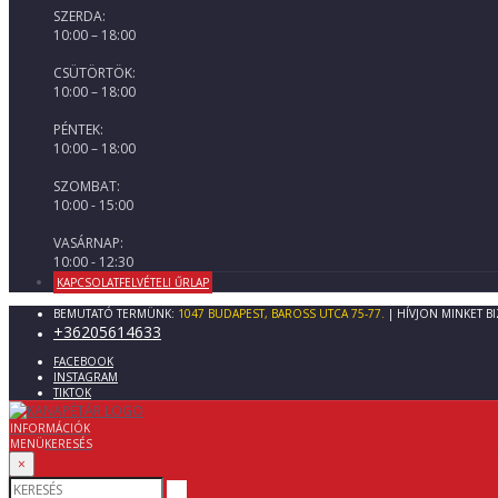
SZERDA:
10:00 – 18:00
CSÜTÖRTÖK:
10:00 – 18:00
PÉNTEK:
10:00 – 18:00
SZOMBAT:
10:00 - 15:00
VASÁRNAP:
10:00 - 12:30
KAPCSOLATFELVÉTELI ŰRLAP
BEMUTATÓ TERMÜNK:
1047 BUDAPEST, BAROSS UTCA 75-77.
| HÍVJON MINKET B
+36205614633
FACEBOOK
INSTAGRAM
TIKTOK
INFORMÁCIÓK
MENÜ
KERESÉS
×