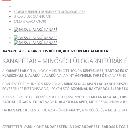
EGYEDI MÉRETBEN RENDELHETŐ ÜLŐGARNITÚRÁK
U-ALAKÚ ÜLŐGARNITÚRÁK
SALSA U-ALAKÚ KANAPÉ
KANAPÉTÁR – A KÁRPITOS BÚTOR, AHOGY ÖN MEGÁLMODTA
KANAPÉTÁR – MINŐSÉGI ÜLŐGARNITÚRÁK É
A
KANAPÉTÁR
CÉLJA, HOGY MINDEN OTTHONBA
KÉNYELMES, TARTÓS ÉS 
KLASSZIKUS
,
U ALAKÚ
,
L ALAKÚ
, VALAMINT
ÁGYNEMŰTARTÓS
KANAPÉK IS,
BEMUTATÓTERMÜNKBEN KIZÁRÓLAG
MINŐSÉGI ALAPANYAGOKBÓL KÉSZ
EGYSZERŰ ÉS BIZTONSÁGOS, LEGYEN SZÓ
AZONNAL RAKTÁRRÓL ELÉRHET
A KANAPÉTÁR TELJES KÖRŰ SZOLGÁLTATÁST NYÚJT:
SZAKTANÁCSADÁS
,
ORS
SAROKÜLŐGARNITÚRÁT
VAGY
U-ALAKÚ KANAPÉT
, MERT SZÁMUNKRA A
KÉ
HA
KANAPÉT KERES
, AHOL AZ ÁR-ÉRTÉK ARÁNY, A MINŐSÉG ÉS A MEGBÍZHA
SZERETETTEL VÁRJUK ÖNT
BUDAPESTEN, A 1047 BUDAPEST, BAROSS UTCA 7