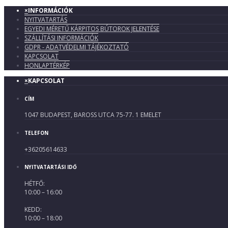
×
INFORMÁCIÓK
NYITVATARTÁS
EGYEDI MÉRETŰ KÁRPITOS BÚTOROK JELENTÉSE
SZÁLLÍTÁSI INFORMÁCIÓK
GDPR - ADATVÉDELMI TÁJÉKOZTATÓ
KAPCSOLAT
HONLAPTÉRKÉP
×
KAPCSOLAT
CÍM
1047 BUDAPEST, BAROSS UTCA 75-77. 1 EMELET
TELEFON
+36205614633
NYITVATARTÁSI IDŐ
HÉTFŐ:
10:00 – 16:00
KEDD:
10:00 – 18:00