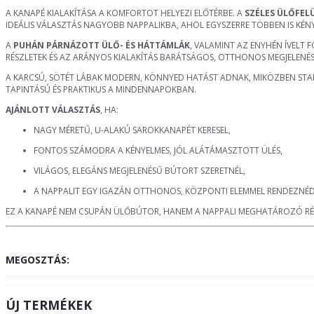
A KANAPÉ KIALAKÍTÁSA A KOMFORTOT HELYEZI ELŐTÉRBE. A
SZÉLES ÜLŐFEL
IDEÁLIS VÁLASZTÁS NAGYOBB NAPPALIKBA, AHOL EGYSZERRE TÖBBEN IS KÉN
A
PUHÁN PÁRNÁZOTT ÜLŐ- ÉS HÁTTÁMLÁK
, VALAMINT AZ ENYHÉN ÍVELT
RÉSZLETEK ÉS AZ ARÁNYOS KIALAKÍTÁS BARÁTSÁGOS, OTTHONOS MEGJELEN
A KARCSÚ, SÖTÉT LÁBAK MODERN, KÖNNYED HATÁST ADNAK, MIKÖZBEN STAB
TAPINTÁSÚ ÉS PRAKTIKUS A MINDENNAPOKBAN.
AJÁNLOTT VÁLASZTÁS
, HA:
NAGY MÉRETŰ, U-ALAKÚ SAROKKANAPÉT KERESEL,
FONTOS SZÁMODRA A KÉNYELMES, JÓL ALÁTÁMASZTOTT ÜLÉS,
VILÁGOS, ELEGÁNS MEGJELENÉSŰ BÚTORT SZERETNÉL,
A NAPPALIT EGY IGAZÁN OTTHONOS, KÖZPONTI ELEMMEL RENDEZNÉD
EZ A KANAPÉ NEM CSUPÁN ÜLŐBÚTOR, HANEM A NAPPALI MEGHATÁROZÓ RÉSZ
MEGOSZTÁS:
ÚJ TERMÉKEK