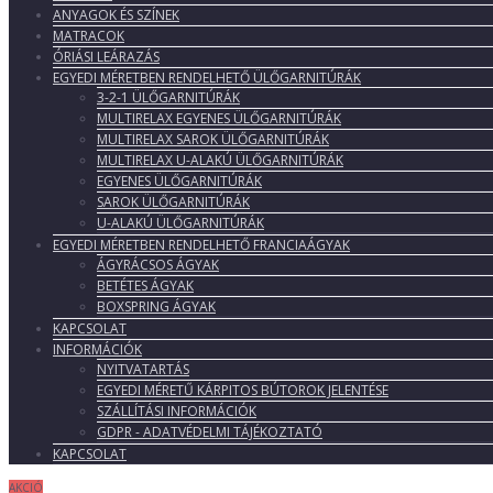
ANYAGOK ÉS SZÍNEK
MATRACOK
ÓRIÁSI LEÁRAZÁS
EGYEDI MÉRETBEN RENDELHETŐ ÜLŐGARNITÚRÁK
3-2-1 ÜLŐGARNITÚRÁK
MULTIRELAX EGYENES ÜLŐGARNITÚRÁK
MULTIRELAX SAROK ÜLŐGARNITÚRÁK
MULTIRELAX U-ALAKÚ ÜLŐGARNITÚRÁK
EGYENES ÜLŐGARNITÚRÁK
SAROK ÜLŐGARNITÚRÁK
U-ALAKÚ ÜLŐGARNITÚRÁK
EGYEDI MÉRETBEN RENDELHETŐ FRANCIAÁGYAK
ÁGYRÁCSOS ÁGYAK
BETÉTES ÁGYAK
BOXSPRING ÁGYAK
KAPCSOLAT
INFORMÁCIÓK
NYITVATARTÁS
EGYEDI MÉRETŰ KÁRPITOS BÚTOROK JELENTÉSE
SZÁLLÍTÁSI INFORMÁCIÓK
GDPR - ADATVÉDELMI TÁJÉKOZTATÓ
KAPCSOLAT
AKCIÓ