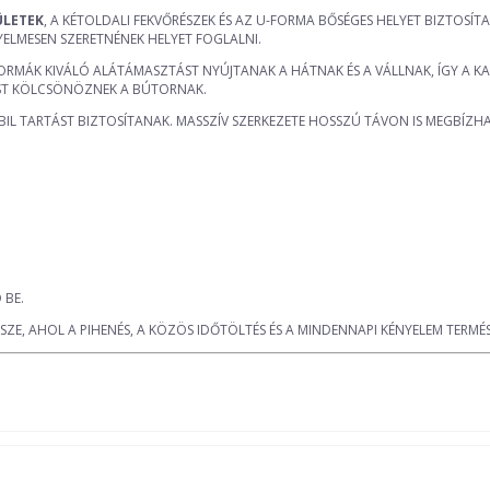
ÜLETEK
, A KÉTOLDALI FEKVŐRÉSZEK ÉS AZ U-FORMA BŐSÉGES HELYET BIZTOS
YELMESEN SZERETNÉNEK HELYET FOGLALNI.
 FORMÁK KIVÁLÓ ALÁTÁMASZTÁST NYÚJTANAK A HÁTNAK ÉS A VÁLLNAK, ÍGY A
ÉST KÖLCSÖNÖZNEK A BÚTORNAK.
IL TARTÁST BIZTOSÍTANAK. MASSZÍV SZERKEZETE HOSSZÚ TÁVON IS MEGBÍZH
 BE.
E, AHOL A PIHENÉS, A KÖZÖS IDŐTÖLTÉS ÉS A MINDENNAPI KÉNYELEM TERMÉS