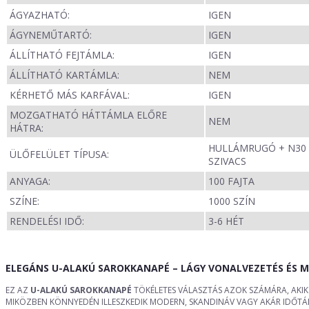
ÁGYAZHATÓ:
IGEN
ÁGYNEMŰTARTÓ:
IGEN
ÁLLÍTHATÓ FEJTÁMLA:
IGEN
ÁLLÍTHATÓ KARTÁMLA:
NEM
KÉRHETŐ MÁS KARFÁVAL:
IGEN
MOZGATHATÓ HÁTTÁMLA ELŐRE
NEM
HÁTRA:
HULLÁMRUGÓ + N30
ÜLŐFELÜLET TÍPUSA:
SZIVACS
ANYAGA:
100 FAJTA
SZÍNE:
1000 SZÍN
RENDELÉSI IDŐ:
3-6 HÉT
ELEGÁNS U-ALAKÚ SAROKKANAPÉ – LÁGY VONALVEZETÉS ÉS M
EZ AZ
U-ALAKÚ SAROKKANAPÉ
TÖKÉLETES VÁLASZTÁS AZOK SZÁMÁRA, AKIK 
MIKÖZBEN KÖNNYEDÉN ILLESZKEDIK MODERN, SKANDINÁV VAGY AKÁR IDŐTÁL