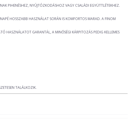
ÍTANAK PIHENÉSHEZ, NYÚJTÓZKODÁSHOZ VAGY CSALÁDI EGYÜTTLÉTEKHEZ.
 KANAPÉ HOSSZABB HASZNÁLAT SORÁN IS KOMFORTOS MARAD. A FINOM
ATÓ HASZNÁLATOT GARANTÁL, A MINŐSÉGI KÁRPITOZÁS PEDIG KELLEMES
ZETESEN TALÁLKOZIK.