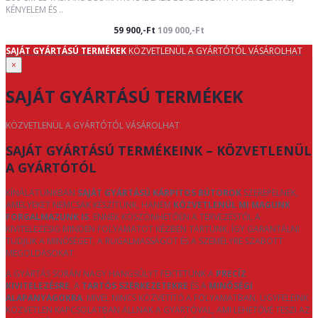
KÉNYELEM ÉS ..
59 900,-Ft
109 000,-Ft
SAJÁT GYÁRTÁSÚ TERMÉKEK
KÖZVETLENÜL A GYÁRTÓTÓL VÁSÁROLHAT
×
SAJÁT GYÁRTÁSÚ TERMÉKEK
KÖZVETLENÜL A GYÁRTÓTÓL VÁSÁROLHAT
SAJÁT GYÁRTÁSÚ TERMÉKEINK – KÖZVETLENÜL
A GYÁRTÓTÓL
KÍNÁLATUNKBAN
SAJÁT GYÁRTÁSÚ KÁRPITOS BÚTOROK
SZEREPELNEK,
AMELYEKET NEMCSAK KÉSZÍTÜNK, HANEM
KÖZVETLENÜL MI MAGUNK
FORGALMAZUNK IS
. ENNEK KÖSZÖNHETŐEN A TERVEZÉSTŐL A
KIVITELEZÉSIG MINDEN FOLYAMATOT KÉZBEN TARTUNK, ÍGY GARANTÁLNI
TUDJUK A MINŐSÉGET, A RUGALMASSÁGOT ÉS A SZEMÉLYRE SZABOTT
MEGOLDÁSOKAT.
A GYÁRTÁS SORÁN NAGY HANGSÚLYT FEKTETÜNK A
PRECÍZ
KIVITELEZÉSRE
, A
TARTÓS SZERKEZETEKRE
ÉS A
MINŐSÉGI
ALAPANYAGOKRA
. MIVEL NINCS KÖZVETÍTŐ A FOLYAMATBAN, ÜGYFELEINK
KÖZVETLEN KAPCSOLATBAN ÁLLNAK A GYÁRTÓVAL, AMI LEHETŐVÉ TESZI AZ