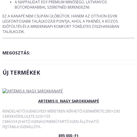
A NAPPALIDAT EGY PRÉMIUM MINŐSÉGŰ, LÁTVÁNYOS
BÚTORDARABBAL SZERETNÉD BERENDEZNI.
EZ A KANAPÉ NEM CSUPÁN ÜLŐBÚTOR, HANEM AZ OTTHON EGYIK
LEGFONTOSABB TALÁLKOZÁSI PONTJA, AHOL A PIHENÉS, A KÖZÖS
IDŐTÖLTÉS ÉS A MINDENNAPI KOMFORT TÖKÉLETES ÖSSZHANGBAN
TALÁLKOZIK.
MEGOSZTÁS:
ÚJ TERMÉKEK
ARTEMIS II. NAGY SAROKKANAPÉ
RENDELHETŐ:IGENEGYEDI MÉRETBEN KÉRHETŐ:IGENMÉRETE:285×200
CMFEKVŐFELÜLETE:220×155
CMÁGYAZHATÓ:IGENÁGYNEMŰTARTÓ:IGEN ÁLLÍTHATÓ
FEJTÁMLA:IGENÁLLÍTH..
895 000,-Ft