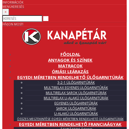
INFORMÁCIÓK
MENÜ
KERESÉS
×
HÍVJON MOST!
FŐOLDAL
ANYAGOK ÉS SZÍNEK
MATRACOK
ÓRIÁSI LEÁRAZÁS
EGYEDI MÉRETBEN RENDELHETŐ ÜLŐGARNITÚRÁK
3-2-1 ÜLŐGARNITÚRÁK
MULTIRELAX EGYENES ÜLŐGARNITÚRÁK
MULTIRELAX SAROK ÜLŐGARNITÚRÁK
MULTIRELAX U-ALAKÚ ÜLŐGARNITÚRÁK
EGYENES ÜLŐGARNITÚRÁK
SAROK ÜLŐGARNITÚRÁK
U-ALAKÚ ÜLŐGARNITÚRÁK
ÖSSZES MEGTEKINTÉSE EGYEDI MÉRETBEN RENDELHETŐ ÜLŐGARNITÚRÁK
EGYEDI MÉRETBEN RENDELHETŐ FRANCIAÁGYAK