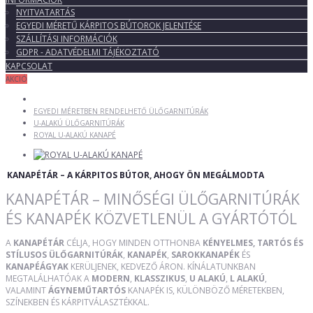
NYITVATARTÁS
EGYEDI MÉRETŰ KÁRPITOS BÚTOROK JELENTÉSE
SZÁLLÍTÁSI INFORMÁCIÓK
GDPR - ADATVÉDELMI TÁJÉKOZTATÓ
KAPCSOLAT
AKCIÓ
EGYEDI MÉRETBEN RENDELHETŐ ÜLŐGARNITÚRÁK
U-ALAKÚ ÜLŐGARNITÚRÁK
ROYAL U-ALAKÚ KANAPÉ
KANAPÉTÁR – A KÁRPITOS BÚTOR, AHOGY ÖN MEGÁLMODTA
KANAPÉTÁR – MINŐSÉGI ÜLŐGARNITÚRÁK
ÉS KANAPÉK KÖZVETLENÜL A GYÁRTÓTÓL
A
KANAPÉTÁR
CÉLJA, HOGY MINDEN OTTHONBA
KÉNYELMES, TARTÓS ÉS
STÍLUSOS ÜLŐGARNITÚRÁK
,
KANAPÉK
,
SAROKKANAPÉK
ÉS
KANAPÉÁGYAK
KERÜLJENEK, KEDVEZŐ ÁRON. KÍNÁLATUNKBAN
MEGTALÁLHATÓAK A
MODERN
,
KLASSZIKUS
,
U ALAKÚ
,
L ALAKÚ
,
VALAMINT
ÁGYNEMŰTARTÓS
KANAPÉK IS, KÜLÖNBÖZŐ MÉRETEKBEN,
SZÍNEKBEN ÉS KÁRPITVÁLASZTÉKKAL.