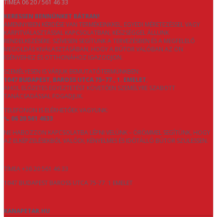
TIMEA 06 20 / 561 46 33
KERESSEN BENNÜNKET BÁTRAN!
AMENNYIBEN KÉRDÉSE VAN TERMÉKEINKKEL, EGYEDI MÉRETEZÉSSEL VAGY
KÁRPITVÁLASZTÁSSAL KAPCSOLATBAN, KÉSZSÉGGEL ÁLLUNK
RENDELKEZÉSÉRE. SZÍVESEN SEGÍTÜNK A TERVEZÉSBEN ÉS A MEGFELELŐ
MEGOLDÁS KIVÁLASZTÁSÁBAN, HOGY A BÚTOR VALÓBAN AZ ÖN
IGÉNYEIHEZ ÉS OTTHONÁHOZ IGAZODJON.
SZEMÉLYESEN IS VÁRJUK BEMUTATÓTERMÜNKBEN:
1047 BUDAPEST, BAROSS UTCA 75–77., 1. EMELET
,
AHOL ELŐZETES EGYEZTETÉST KÖVETŐEN SZEMÉLYRE SZABOTT
TANÁCSADÁSSAL FOGADJUK.
TELEFONON IS ELÉRHETŐEK VAGYUNK:
📞
06 20 561 4633
NE HABOZZON KAPCSOLATBA LÉPNI VELÜNK – ÖRÖMMEL SEGÍTÜNK, HOGY
AZ ELKÉPZELÉSEKBŐL VALÓDI, KÉNYELMES ÉS IDŐTÁLLÓ BÚTOR SZÜLESSEN.
TÍMEA +36 20 561 46 33
1047 BUDAPEST BAROSS UTCA 75-77. 1 EMELET
KANAPETAR.HU