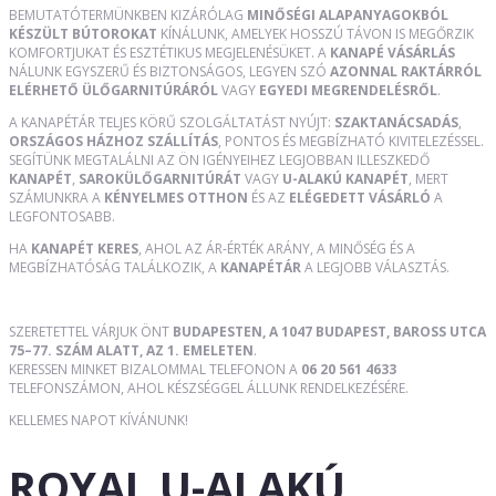
BEMUTATÓTERMÜNKBEN KIZÁRÓLAG
MINŐSÉGI ALAPANYAGOKBÓL
KÉSZÜLT BÚTOROKAT
KÍNÁLUNK, AMELYEK HOSSZÚ TÁVON IS MEGŐRZIK
KOMFORTJUKAT ÉS ESZTÉTIKUS MEGJELENÉSÜKET. A
KANAPÉ VÁSÁRLÁS
NÁLUNK EGYSZERŰ ÉS BIZTONSÁGOS, LEGYEN SZÓ
AZONNAL RAKTÁRRÓL
ELÉRHETŐ ÜLŐGARNITÚRÁRÓL
VAGY
EGYEDI MEGRENDELÉSRŐL
.
A KANAPÉTÁR TELJES KÖRŰ SZOLGÁLTATÁST NYÚJT:
SZAKTANÁCSADÁS
,
ORSZÁGOS HÁZHOZ SZÁLLÍTÁS
, PONTOS ÉS MEGBÍZHATÓ KIVITELEZÉSSEL.
SEGÍTÜNK MEGTALÁLNI AZ ÖN IGÉNYEIHEZ LEGJOBBAN ILLESZKEDŐ
KANAPÉT
,
SAROKÜLŐGARNITÚRÁT
VAGY
U-ALAKÚ KANAPÉT
, MERT
SZÁMUNKRA A
KÉNYELMES OTTHON
ÉS AZ
ELÉGEDETT VÁSÁRLÓ
A
LEGFONTOSABB.
HA
KANAPÉT KERES
, AHOL AZ ÁR-ÉRTÉK ARÁNY, A MINŐSÉG ÉS A
MEGBÍZHATÓSÁG TALÁLKOZIK, A
KANAPÉTÁR
A LEGJOBB VÁLASZTÁS.
SZERETETTEL VÁRJUK ÖNT
BUDAPESTEN, A 1047 BUDAPEST, BAROSS UTCA
75–77. SZÁM ALATT, AZ 1. EMELETEN
.
KERESSEN MINKET BIZALOMMAL TELEFONON A
06 20 561 4633
TELEFONSZÁMON, AHOL KÉSZSÉGGEL ÁLLUNK RENDELKEZÉSÉRE.
KELLEMES NAPOT KÍVÁNUNK!
ROYAL U-ALAKÚ