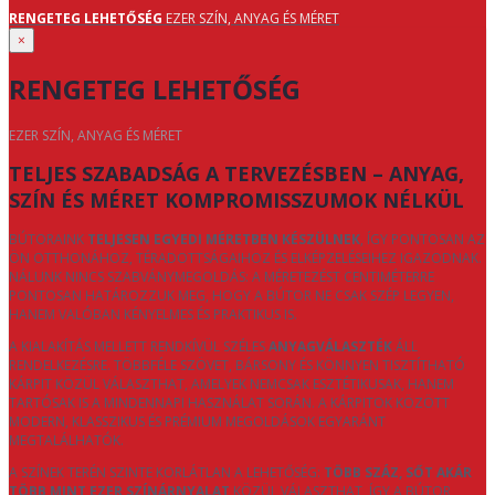
RENGETEG LEHETŐSÉG
EZER SZÍN, ANYAG ÉS MÉRET
×
RENGETEG LEHETŐSÉG
EZER SZÍN, ANYAG ÉS MÉRET
TELJES SZABADSÁG A TERVEZÉSBEN – ANYAG,
SZÍN ÉS MÉRET KOMPROMISSZUMOK NÉLKÜL
BÚTORAINK
TELJESEN EGYEDI MÉRETBEN KÉSZÜLNEK
, ÍGY PONTOSAN AZ
ÖN OTTHONÁHOZ, TÉRADOTTSÁGAIHOZ ÉS ELKÉPZELÉSEIHEZ IGAZODNAK.
NÁLUNK NINCS SZABVÁNYMEGOLDÁS: A MÉRETEZÉST CENTIMÉTERRE
PONTOSAN HATÁROZZUK MEG, HOGY A BÚTOR NE CSAK SZÉP LEGYEN,
HANEM VALÓBAN KÉNYELMES ÉS PRAKTIKUS IS.
A KIALAKÍTÁS MELLETT RENDKÍVÜL SZÉLES
ANYAGVÁLASZTÉK
ÁLL
RENDELKEZÉSRE. TÖBBFÉLE SZÖVET, BÁRSONY ÉS KÖNNYEN TISZTÍTHATÓ
KÁRPIT KÖZÜL VÁLASZTHAT, AMELYEK NEMCSAK ESZTÉTIKUSAK, HANEM
TARTÓSAK IS A MINDENNAPI HASZNÁLAT SORÁN. A KÁRPITOK KÖZÖTT
MODERN, KLASSZIKUS ÉS PRÉMIUM MEGOLDÁSOK EGYARÁNT
MEGTALÁLHATÓK.
A SZÍNEK TERÉN SZINTE KORLÁTLAN A LEHETŐSÉG:
TÖBB SZÁZ, SŐT AKÁR
TÖBB MINT EZER SZÍNÁRNYALAT
KÖZÜL VÁLASZTHAT, ÍGY A BÚTOR