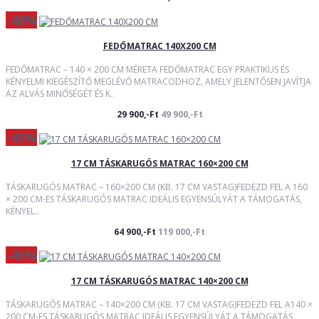
-40%
FEDŐMATRAC 140X200 CM
FEDŐMATRAC – 140 × 200 CM MÉRETA FEDŐMATRAC EGY PRAKTIKUS ÉS
KÉNYELMI KIEGÉSZÍTŐ MEGLÉVŐ MATRACODHOZ, AMELY JELENTŐSEN JAVÍTJA
AZ ALVÁS MINŐSÉGÉT ÉS K..
29 900,-Ft
49 900,-Ft
-45%
17 CM TÁSKARUGÓS MATRAC 160×200 CM
TÁSKARUGÓS MATRAC – 160×200 CM (KB. 17 CM VASTAG)FEDEZD FEL A 160
× 200 CM-ES TÁSKARUGÓS MATRAC IDEÁLIS EGYENSÚLYÁT A TÁMOGATÁS,
KÉNYEL..
64 900,-Ft
119 000,-Ft
-45%
17 CM TÁSKARUGÓS MATRAC 140×200 CM
TÁSKARUGÓS MATRAC – 140×200 CM (KB. 17 CM VASTAG)FEDEZD FEL A140 ×
200 CM-ES TÁSKARUGÓS MATRAC IDEÁLIS EGYENSÚLYÁT A TÁMOGATÁS,