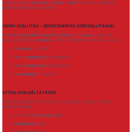
A SZÁLLÍTÁS DÍJA
16.000 FT–30.000 FT KÖZÖTT
ALAKUL, A KERÜLET
ELHELYEZKEDÉSÉTŐL FÜGGŐEN.
VIDÉKI SZÁLLÍTÁS – KEDVEZMÉNYES KÖRSZÁLLÍTÁSSAL
VIDÉKRE
KEDVEZMÉNYES ÁRON, KÖRSZÁLLÍTÁSSAL
SZÁLLÍTUNK
(KISZÁLLÍTÁSI IDŐ:
2–10 NAP
), AZ ÜZLETTŐL MÉRT TÁVOLSÁG ALAPJÁN:
100 KM-IG:
32.000 FT
100–199 KM KÖZÖTT:
39.000 FT
200–249 KM KÖZÖTT:
43.000 FT
250 KM FELETT:
48.000 FT
EXTRA SZOLGÁLTATÁSOK
TÉRÍTÉS ELLENÉBEN LEHETŐSÉG VAN AZ ALÁBBI SZOLGÁLTATÁSOK
IGÉNYBEVÉTELÉRE:
A BÚTOR
KICSOMAGOLÁSA
,
ÖSSZESZERELÉSE
,