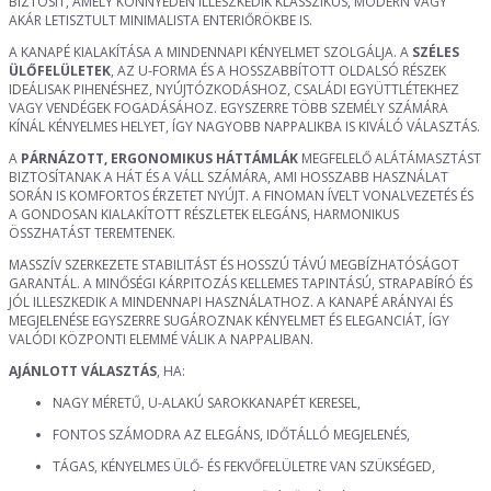
BIZTOSÍT, AMELY KÖNNYEDÉN ILLESZKEDIK KLASSZIKUS, MODERN VAGY
AKÁR LETISZTULT MINIMALISTA ENTERIŐRÖKBE IS.
A KANAPÉ KIALAKÍTÁSA A MINDENNAPI KÉNYELMET SZOLGÁLJA. A
SZÉLES
ÜLŐFELÜLETEK
, AZ U-FORMA ÉS A HOSSZABBÍTOTT OLDALSÓ RÉSZEK
IDEÁLISAK PIHENÉSHEZ, NYÚJTÓZKODÁSHOZ, CSALÁDI EGYÜTTLÉTEKHEZ
VAGY VENDÉGEK FOGADÁSÁHOZ. EGYSZERRE TÖBB SZEMÉLY SZÁMÁRA
KÍNÁL KÉNYELMES HELYET, ÍGY NAGYOBB NAPPALIKBA IS KIVÁLÓ VÁLASZTÁS.
A
PÁRNÁZOTT, ERGONOMIKUS HÁTTÁMLÁK
MEGFELELŐ ALÁTÁMASZTÁST
BIZTOSÍTANAK A HÁT ÉS A VÁLL SZÁMÁRA, AMI HOSSZABB HASZNÁLAT
SORÁN IS KOMFORTOS ÉRZETET NYÚJT. A FINOMAN ÍVELT VONALVEZETÉS ÉS
A GONDOSAN KIALAKÍTOTT RÉSZLETEK ELEGÁNS, HARMONIKUS
ÖSSZHATÁST TEREMTENEK.
MASSZÍV SZERKEZETE STABILITÁST ÉS HOSSZÚ TÁVÚ MEGBÍZHATÓSÁGOT
GARANTÁL. A MINŐSÉGI KÁRPITOZÁS KELLEMES TAPINTÁSÚ, STRAPABÍRÓ ÉS
JÓL ILLESZKEDIK A MINDENNAPI HASZNÁLATHOZ. A KANAPÉ ARÁNYAI ÉS
MEGJELENÉSE EGYSZERRE SUGÁROZNAK KÉNYELMET ÉS ELEGANCIÁT, ÍGY
VALÓDI KÖZPONTI ELEMMÉ VÁLIK A NAPPALIBAN.
AJÁNLOTT VÁLASZTÁS
, HA:
NAGY MÉRETŰ, U-ALAKÚ SAROKKANAPÉT KERESEL,
FONTOS SZÁMODRA AZ ELEGÁNS, IDŐTÁLLÓ MEGJELENÉS,
TÁGAS, KÉNYELMES ÜLŐ- ÉS FEKVŐFELÜLETRE VAN SZÜKSÉGED,