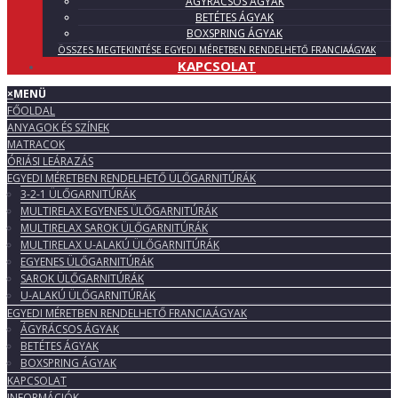
ÁGYRÁCSOS ÁGYAK
BETÉTES ÁGYAK
BOXSPRING ÁGYAK
ÖSSZES MEGTEKINTÉSE EGYEDI MÉRETBEN RENDELHETŐ FRANCIAÁGYAK
KAPCSOLAT
×
MENÜ
FŐOLDAL
ANYAGOK ÉS SZÍNEK
MATRACOK
ÓRIÁSI LEÁRAZÁS
EGYEDI MÉRETBEN RENDELHETŐ ÜLŐGARNITÚRÁK
3-2-1 ÜLŐGARNITÚRÁK
MULTIRELAX EGYENES ÜLŐGARNITÚRÁK
MULTIRELAX SAROK ÜLŐGARNITÚRÁK
MULTIRELAX U-ALAKÚ ÜLŐGARNITÚRÁK
EGYENES ÜLŐGARNITÚRÁK
SAROK ÜLŐGARNITÚRÁK
U-ALAKÚ ÜLŐGARNITÚRÁK
EGYEDI MÉRETBEN RENDELHETŐ FRANCIAÁGYAK
ÁGYRÁCSOS ÁGYAK
BETÉTES ÁGYAK
BOXSPRING ÁGYAK
KAPCSOLAT
INFORMÁCIÓK