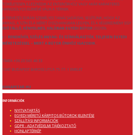
TÖKÉLETESEN ILLESZKEDIK AZ ENTERIŐRHÖZ VAGY AKÁR KARAKTERES
HANGSÚLYOS ELEMÉVÉ VÁLIK A TÉRNEK.
A TERVEZÉS SORÁN SZEMÉLYES TANÁCSADÁSSAL SEGÍTÜNK, HOGY AZ
ANYAG, A SZÍN ÉS A MÉRET ÖSSZHANGBAN LEGYEN, ÉS A VÉGEREDMÉNY EGY
IDŐTÁLLÓ, KÉNYELMES, VALÓBAN EGYEDI BÚTOR
LEGYEN.
👉
RENDKÍVÜL SZÉLES ANYAG- ÉS SZÍNVÁLASZTÉK, TELJESEN EGYEDI
MÉRETEZÉSSEL – MERT A BÚTOR ÖNHÖZ IGAZODIK.
TÍMEA +36 20 561 46 33
1047 BUDAPEST BAROSS UTCA 75-77. 1 EMELET
KANAPETAR.HU
INFORMÁCIÓK
NYITVATARTÁS
EGYEDI MÉRETŰ KÁRPITOS BÚTOROK JELENTÉSE
SZÁLLÍTÁSI INFORMÁCIÓK
GDPR - ADATVÉDELMI TÁJÉKOZTATÓ
HONLAPTÉRKÉP