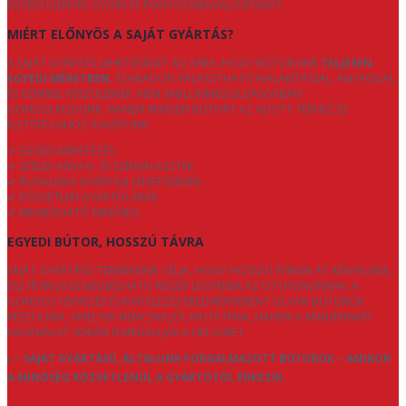
EGYEDI IGÉNYEK GYORS ÉS PONTOS MEGVALÓSÍTÁSÁT.
MIÉRT ELŐNYÖS A SAJÁT GYÁRTÁS?
A SAJÁT GYÁRTÁS LEHETŐSÉGET AD ARRA, HOGY BÚTORAINK
TELJESEN
EGYEDI MÉRETBEN
, SZABADON VÁLASZTHATÓ KIALAKÍTÁSSAL, ANYAGGAL
ÉS SZÍNNEL KÉSZÜLJENEK. NEM SABLONMEGOLDÁSOKBAN
GONDOLKODUNK, HANEM MINDEN BÚTORT AZ ADOTT TÉRHEZ ÉS
ÉLETSTÍLUSHOZ IGAZÍTUNK.
✔ EGYEDI MÉRETEZÉS
✔ SZÉLES ANYAG- ÉS SZÍNVÁLASZTÉK
✔ RUGALMAS GYÁRTÁSI LEHETŐSÉGEK
✔ KÖZVETLEN GYÁRTÓI ÁRAK
✔ MEGBÍZHATÓ MINŐSÉG
EGYEDI BÚTOR, HOSSZÚ TÁVRA
SAJÁT GYÁRTÁSÚ TERMÉKEINK CÉLJA, HOGY HOSSZÚ ÉVEKEN ÁT KÉNYELMES,
ESZTÉTIKUS ÉS MEGBÍZHATÓ RÉSZEI LEGYENEK AZ OTTHONOKNAK. A
GONDOS TERVEZÉS ÉS KIVITELEZÉS EREDMÉNYEKÉNT OLYAN BÚTOROK
KÉSZÜLNEK, AMELYEK NEMCSAK JÓL MUTATNAK, HANEM A MINDENNAPI
HASZNÁLAT SORÁN IS MEGÁLLJÁK A HELYÜKET.
👉
SAJÁT GYÁRTÁSÚ, ÁLTALUNK FORGALMAZOTT BÚTOROK – AMIKOR
A MINŐSÉG KÖZVETLENÜL A GYÁRTÓTÓL ÉRKEZIK.