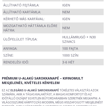
ÁLLÍTHATÓ FEJTÁMLA:
IGEN
ÁLLÍTHATÓ KARTÁMLA:
NEM
KÉRHETŐ MÁS KARFÁVAL:
IGEN
MOZGATHATÓ HÁTTÁMLA ELŐRE
NEM
HÁTRA:
HULLÁMRUGÓ + N30
ÜLŐFELÜLET TÍPUSA:
SZIVACS
ANYAGA:
100 FAJTA
SZÍNE:
1000 SZÍN
RENDELÉSI IDŐ:
3-6 HÉT
PRÉMIUM U-ALAKÚ SAROKKANAPÉ – KIFINOMULT
MEGJELENÉS, KIVÉTELES KÉNYELEM
EZ AZ
ELEGÁNS U-ALAKÚ SAROKKANAPÉ
TÖKÉLETES VÁLASZTÁS AZOK
SZÁMÁRA, AKIK A TÁGAS KIALAKÍTÁST, A MAGAS KOMFORTOT ÉS AZ
IDŐTÁLLÓ DIZÁJNT EGYETLEN BÚTORDARABBAN SZERETNÉK MEGKAPNI. A
VILÁGOSSZÜRKE KÁRPITOZÁS MODERN, MÉGIS VISSZAFOGOTT MEGJELENÉST