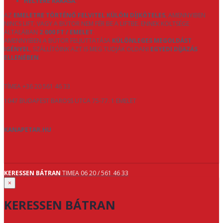
HELYÉRE RAKÁSA
.
AZ
EMELETRE TÖRTÉNŐ FELVITEL KÜLÖN DÍJKÖTELES
, AMENNYIBEN
NINCS LIFT, VAGY A BÚTOR NEM FÉR BE A LIFTBE. ENNEK KÖLTSÉGE
ÁLTALÁBAN
2.000 FT / EMELET
.
AMENNYIBEN A BÚTOR FELJUTTATÁSA
KÜLÖNLEGES MEGOLDÁST
IGÉNYEL
, SZÁLLÍTÓINK AZT IS MEG TUDJÁK OLDANI
EGYEDI DÍJAZÁS
ELLENÉBEN
.
TÍMEA +36 20 561 46 33
1047 BUDAPEST BAROSS UTCA 75-77. 1 EMELET
KANAPETAR.HU
KERESSEN BÁTRAN
TIMEA 06 20 / 561 46 33
×
KERESSEN BÁTRAN