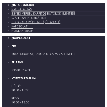
×
INFORMÁCIÓK
NYITVATARTÁS
EGYEDI MÉRETŰ KÁRPITOS BÚTOROK JELENTÉSE
SZÁLLÍTÁSI INFORMÁCIÓK
GDPR - ADATVÉDELMI TÁJÉKOZTATÓ
KAPCSOLAT
HONLAPTÉRKÉP
×
KAPCSOLAT
CÍM
1047 BUDAPEST, BAROSS UTCA 75-77. 1 EMELET
TELEFON
+36205614633
NYITVATARTÁSI IDŐ
HÉTFŐ:
10:00 – 16:00
KEDD:
10:00 – 18:00