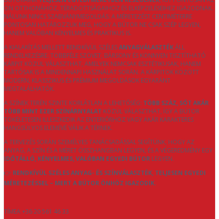
ÖN OTTHONÁHOZ, TÉRADOTTSÁGAIHOZ ÉS ELKÉPZELÉSEIHEZ IGAZODNAK.
NÁLUNK NINCS SZABVÁNYMEGOLDÁS: A MÉRETEZÉST CENTIMÉTERRE
PONTOSAN HATÁROZZUK MEG, HOGY A BÚTOR NE CSAK SZÉP LEGYEN,
HANEM VALÓBAN KÉNYELMES ÉS PRAKTIKUS IS.
A KIALAKÍTÁS MELLETT RENDKÍVÜL SZÉLES
ANYAGVÁLASZTÉK
ÁLL
RENDELKEZÉSRE. TÖBBFÉLE SZÖVET, BÁRSONY ÉS KÖNNYEN TISZTÍTHATÓ
KÁRPIT KÖZÜL VÁLASZTHAT, AMELYEK NEMCSAK ESZTÉTIKUSAK, HANEM
TARTÓSAK IS A MINDENNAPI HASZNÁLAT SORÁN. A KÁRPITOK KÖZÖTT
MODERN, KLASSZIKUS ÉS PRÉMIUM MEGOLDÁSOK EGYARÁNT
MEGTALÁLHATÓK.
A SZÍNEK TERÉN SZINTE KORLÁTLAN A LEHETŐSÉG:
TÖBB SZÁZ, SŐT AKÁR
TÖBB MINT EZER SZÍNÁRNYALAT
KÖZÜL VÁLASZTHAT, ÍGY A BÚTOR
TÖKÉLETESEN ILLESZKEDIK AZ ENTERIŐRHÖZ VAGY AKÁR KARAKTERES
HANGSÚLYOS ELEMÉVÉ VÁLIK A TÉRNEK.
A TERVEZÉS SORÁN SZEMÉLYES TANÁCSADÁSSAL SEGÍTÜNK, HOGY AZ
ANYAG, A SZÍN ÉS A MÉRET ÖSSZHANGBAN LEGYEN, ÉS A VÉGEREDMÉNY EGY
IDŐTÁLLÓ, KÉNYELMES, VALÓBAN EGYEDI BÚTOR
LEGYEN.
👉
RENDKÍVÜL SZÉLES ANYAG- ÉS SZÍNVÁLASZTÉK, TELJESEN EGYEDI
MÉRETEZÉSSEL – MERT A BÚTOR ÖNHÖZ IGAZODIK.
TÍMEA +36 20 561 46 33