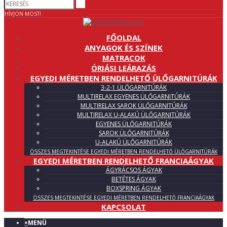
HÍVJON MOST!
FŐOLDAL
ANYAGOK ÉS SZÍNEK
MATRACOK
ÓRIÁSI LEÁRAZÁS
EGYEDI MÉRETBEN RENDELHETŐ ÜLŐGARNITÚRÁK
3-2-1 ÜLŐGARNITÚRÁK
MULTIRELAX EGYENES ÜLŐGARNITÚRÁK
MULTIRELAX SAROK ÜLŐGARNITÚRÁK
MULTIRELAX U-ALAKÚ ÜLŐGARNITÚRÁK
EGYENES ÜLŐGARNITÚRÁK
SAROK ÜLŐGARNITÚRÁK
U-ALAKÚ ÜLŐGARNITÚRÁK
ÖSSZES MEGTEKINTÉSE EGYEDI MÉRETBEN RENDELHETŐ ÜLŐGARNITÚRÁK
EGYEDI MÉRETBEN RENDELHETŐ FRANCIAÁGYAK
ÁGYRÁCSOS ÁGYAK
BETÉTES ÁGYAK
BOXSPRING ÁGYAK
ÖSSZES MEGTEKINTÉSE EGYEDI MÉRETBEN RENDELHETŐ FRANCIAÁGYAK
KAPCSOLAT
×
MENÜ