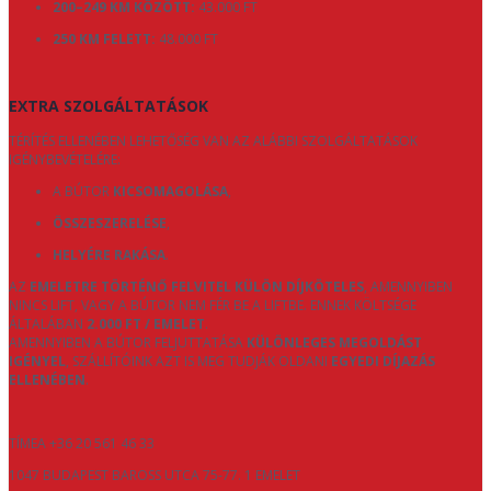
200–249 KM KÖZÖTT:
43.000 FT
250 KM FELETT:
48.000 FT
EXTRA SZOLGÁLTATÁSOK
TÉRÍTÉS ELLENÉBEN LEHETŐSÉG VAN AZ ALÁBBI SZOLGÁLTATÁSOK
IGÉNYBEVÉTELÉRE:
A BÚTOR
KICSOMAGOLÁSA
,
ÖSSZESZERELÉSE
,
HELYÉRE RAKÁSA
.
AZ
EMELETRE TÖRTÉNŐ FELVITEL KÜLÖN DÍJKÖTELES
, AMENNYIBEN
NINCS LIFT, VAGY A BÚTOR NEM FÉR BE A LIFTBE. ENNEK KÖLTSÉGE
ÁLTALÁBAN
2.000 FT / EMELET
.
AMENNYIBEN A BÚTOR FELJUTTATÁSA
KÜLÖNLEGES MEGOLDÁST
IGÉNYEL
, SZÁLLÍTÓINK AZT IS MEG TUDJÁK OLDANI
EGYEDI DÍJAZÁS
ELLENÉBEN
.
TÍMEA +36 20 561 46 33
1047 BUDAPEST BAROSS UTCA 75-77. 1 EMELET