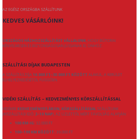
AZ EGÉSZ ORSZÁGBA SZÁLLÍTUNK
KEDVES VÁSÁRLÓINK!
ORSZÁGOS HÁZHOZSZÁLLÍTÁST VÁLLALUNK
, HOGY BÚTORAI
KÉNYELMESEN ÉS BIZTONSÁGOSAN JUSSANAK EL ÖNHÖZ.
SZÁLLÍTÁSI DÍJAK BUDAPESTEN
A SZÁLLÍTÁS DÍJA
16.000 FT–30.000 FT KÖZÖTT
ALAKUL, A KERÜLET
ELHELYEZKEDÉSÉTŐL FÜGGŐEN.
VIDÉKI SZÁLLÍTÁS – KEDVEZMÉNYES KÖRSZÁLLÍTÁSSAL
VIDÉKRE
KEDVEZMÉNYES ÁRON, KÖRSZÁLLÍTÁSSAL
SZÁLLÍTUNK
(KISZÁLLÍTÁSI IDŐ:
2–10 NAP
), AZ ÜZLETTŐL MÉRT TÁVOLSÁG ALAPJÁN:
100 KM-IG:
32.000 FT
100–199 KM KÖZÖTT:
39.000 FT