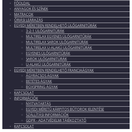
FŐOLDAL
ANYAGOK ÉS SZÍNEK
MATRACOK
ÓRIÁSI LEÁRAZÁS
EGYEDI MÉRETBEN RENDELHETŐ ÜLŐGARNITÚRÁK
3-2-1 ÜLŐGARNITÚRÁK
MULTIRELAX EGYENES ÜLŐGARNITÚRÁK
MULTIRELAX SAROK ÜLŐGARNITÚRÁK
MULTIRELAX U-ALAKÚ ÜLŐGARNITÚRÁK
EGYENES ÜLŐGARNITÚRÁK
SAROK ÜLŐGARNITÚRÁK
U-ALAKÚ ÜLŐGARNITÚRÁK
EGYEDI MÉRETBEN RENDELHETŐ FRANCIAÁGYAK
ÁGYRÁCSOS ÁGYAK
BETÉTES ÁGYAK
BOXSPRING ÁGYAK
KAPCSOLAT
INFORMÁCIÓK
NYITVATARTÁS
EGYEDI MÉRETŰ KÁRPITOS BÚTOROK JELENTÉSE
SZÁLLÍTÁSI INFORMÁCIÓK
GDPR - ADATVÉDELMI TÁJÉKOZTATÓ
KAPCSOLAT