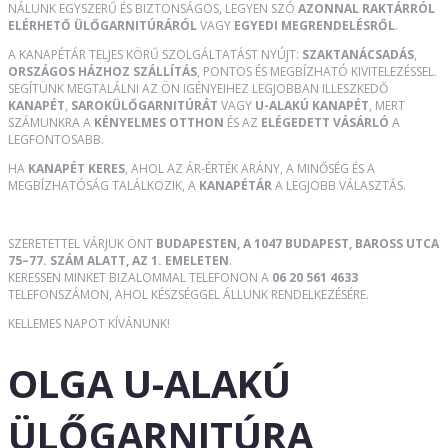
NÁLUNK EGYSZERŰ ÉS BIZTONSÁGOS, LEGYEN SZÓ
AZONNAL RAKTÁRRÓL
ELÉRHETŐ ÜLŐGARNITÚRÁRÓL
VAGY
EGYEDI MEGRENDELÉSRŐL
.
A KANAPÉTÁR TELJES KÖRŰ SZOLGÁLTATÁST NYÚJT:
SZAKTANÁCSADÁS
,
ORSZÁGOS HÁZHOZ SZÁLLÍTÁS
, PONTOS ÉS MEGBÍZHATÓ KIVITELEZÉSSEL.
SEGÍTÜNK MEGTALÁLNI AZ ÖN IGÉNYEIHEZ LEGJOBBAN ILLESZKEDŐ
KANAPÉT
,
SAROKÜLŐGARNITÚRÁT
VAGY
U-ALAKÚ KANAPÉT
, MERT
SZÁMUNKRA A
KÉNYELMES OTTHON
ÉS AZ
ELÉGEDETT VÁSÁRLÓ
A
LEGFONTOSABB.
HA
KANAPÉT KERES
, AHOL AZ ÁR-ÉRTÉK ARÁNY, A MINŐSÉG ÉS A
MEGBÍZHATÓSÁG TALÁLKOZIK, A
KANAPÉTÁR
A LEGJOBB VÁLASZTÁS.
SZERETETTEL VÁRJUK ÖNT
BUDAPESTEN, A 1047 BUDAPEST, BAROSS UTCA
75–77. SZÁM ALATT, AZ 1. EMELETEN
.
KERESSEN MINKET BIZALOMMAL TELEFONON A
06 20 561 4633
TELEFONSZÁMON, AHOL KÉSZSÉGGEL ÁLLUNK RENDELKEZÉSÉRE.
KELLEMES NAPOT KÍVÁNUNK!
OLGA U-ALAKÚ
ÜLŐGARNITÚRA