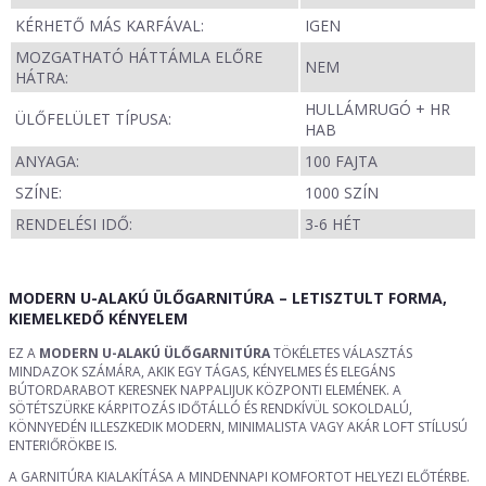
KÉRHETŐ MÁS KARFÁVAL:
IGEN
MOZGATHATÓ HÁTTÁMLA ELŐRE
NEM
HÁTRA:
HULLÁMRUGÓ + HR
ÜLŐFELÜLET TÍPUSA:
HAB
ANYAGA:
100 FAJTA
SZÍNE:
1000 SZÍN
RENDELÉSI IDŐ:
3-6 HÉT
MODERN U-ALAKÚ ÜLŐGARNITÚRA – LETISZTULT FORMA,
KIEMELKEDŐ KÉNYELEM
EZ A
MODERN U-ALAKÚ ÜLŐGARNITÚRA
TÖKÉLETES VÁLASZTÁS
MINDAZOK SZÁMÁRA, AKIK EGY TÁGAS, KÉNYELMES ÉS ELEGÁNS
BÚTORDARABOT KERESNEK NAPPALIJUK KÖZPONTI ELEMÉNEK. A
SÖTÉTSZÜRKE KÁRPITOZÁS IDŐTÁLLÓ ÉS RENDKÍVÜL SOKOLDALÚ,
KÖNNYEDÉN ILLESZKEDIK MODERN, MINIMALISTA VAGY AKÁR LOFT STÍLUSÚ
ENTERIŐRÖKBE IS.
A GARNITÚRA KIALAKÍTÁSA A MINDENNAPI KOMFORTOT HELYEZI ELŐTÉRBE.