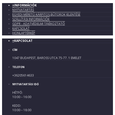
×
INFORMÁCIÓK
NYITVATARTÁS
EGYEDI MÉRETŰ KÁRPITOS BÚTOROK JELENTÉSE
SZÁLLÍTÁSI INFORMÁCIÓK
GDPR - ADATVÉDELMI TÁJÉKOZTATÓ
KAPCSOLAT
HONLAPTÉRKÉP
×
KAPCSOLAT
CÍM
1047 BUDAPEST, BAROSS UTCA 75-77. 1 EMELET
TELEFON
+36205614633
NYITVATARTÁSI IDŐ
HÉTFŐ:
10:00 – 16:00
KEDD:
10:00 – 18:00