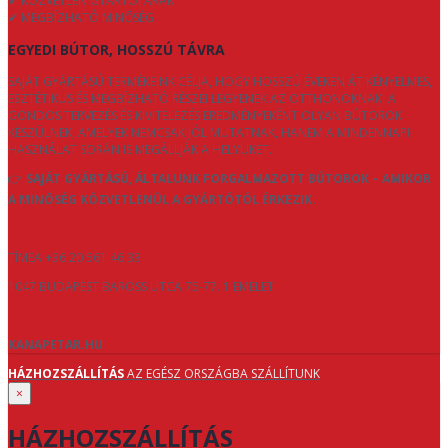
✔ KÖZVETLEN GYÁRTÓI ÁRAK
✔ MEGBÍZHATÓ MINŐSÉG
EGYEDI BÚTOR, HOSSZÚ TÁVRA
SAJÁT GYÁRTÁSÚ TERMÉKEINK CÉLJA, HOGY HOSSZÚ ÉVEKEN ÁT KÉNYELMES,
ESZTÉTIKUS ÉS MEGBÍZHATÓ RÉSZEI LEGYENEK AZ OTTHONOKNAK. A
GONDOS TERVEZÉS ÉS KIVITELEZÉS EREDMÉNYEKÉNT OLYAN BÚTOROK
KÉSZÜLNEK, AMELYEK NEMCSAK JÓL MUTATNAK, HANEM A MINDENNAPI
HASZNÁLAT SORÁN IS MEGÁLLJÁK A HELYÜKET.
👉
SAJÁT GYÁRTÁSÚ, ÁLTALUNK FORGALMAZOTT BÚTOROK – AMIKOR
A MINŐSÉG KÖZVETLENÜL A GYÁRTÓTÓL ÉRKEZIK.
TÍMEA +36 20 561 46 33
1047 BUDAPEST BAROSS UTCA 75-77. 1 EMELET
KANAPETAR.HU
HÁZHOZSZÁLLÍTÁS
AZ EGÉSZ ORSZÁGBA SZÁLLÍTUNK
×
HÁZHOZSZÁLLÍTÁS