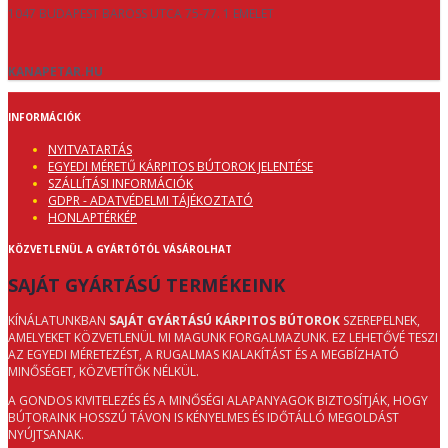
1047 BUDAPEST BAROSS UTCA 75-77. 1 EMELET
KANAPETAR.HU
INFORMÁCIÓK
NYITVATARTÁS
EGYEDI MÉRETŰ KÁRPITOS BÚTOROK JELENTÉSE
SZÁLLÍTÁSI INFORMÁCIÓK
GDPR - ADATVÉDELMI TÁJÉKOZTATÓ
HONLAPTÉRKÉP
KÖZVETLENÜL A GYÁRTÓTÓL VÁSÁROLHAT
SAJÁT GYÁRTÁSÚ TERMÉKEINK
KÍNÁLATUNKBAN
SAJÁT GYÁRTÁSÚ KÁRPITOS BÚTOROK
SZEREPELNEK,
AMELYEKET KÖZVETLENÜL MI MAGUNK FORGALMAZUNK. EZ LEHETŐVÉ TESZI
AZ EGYEDI MÉRETEZÉST, A RUGALMAS KIALAKÍTÁST ÉS A MEGBÍZHATÓ
MINŐSÉGET, KÖZVETÍTŐK NÉLKÜL.
A GONDOS KIVITELEZÉS ÉS A MINŐSÉGI ALAPANYAGOK BIZTOSÍTJÁK, HOGY
BÚTORAINK HOSSZÚ TÁVON IS KÉNYELMES ÉS IDŐTÁLLÓ MEGOLDÁST
NYÚJTSANAK.