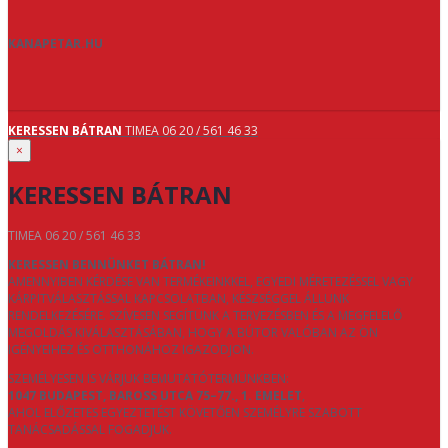
KANAPETAR.HU
KERESSEN BÁTRAN
TIMEA 06 20 / 561 46 33
×
KERESSEN BÁTRAN
TIMEA 06 20 / 561 46 33
KERESSEN BENNÜNKET BÁTRAN!
AMENNYIBEN KÉRDÉSE VAN TERMÉKEINKKEL, EGYEDI MÉRETEZÉSSEL VAGY
KÁRPITVÁLASZTÁSSAL KAPCSOLATBAN, KÉSZSÉGGEL ÁLLUNK
RENDELKEZÉSÉRE. SZÍVESEN SEGÍTÜNK A TERVEZÉSBEN ÉS A MEGFELELŐ
MEGOLDÁS KIVÁLASZTÁSÁBAN, HOGY A BÚTOR VALÓBAN AZ ÖN
IGÉNYEIHEZ ÉS OTTHONÁHOZ IGAZODJON.
SZEMÉLYESEN IS VÁRJUK BEMUTATÓTERMÜNKBEN:
1047 BUDAPEST, BAROSS UTCA 75–77., 1. EMELET
,
AHOL ELŐZETES EGYEZTETÉST KÖVETŐEN SZEMÉLYRE SZABOTT
TANÁCSADÁSSAL FOGADJUK.