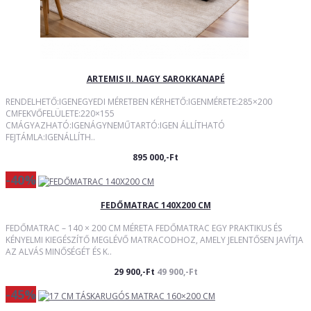
ARTEMIS II. NAGY SAROKKANAPÉ
RENDELHETŐ:IGENEGYEDI MÉRETBEN KÉRHETŐ:IGENMÉRETE:285×200
CMFEKVŐFELÜLETE:220×155
CMÁGYAZHATÓ:IGENÁGYNEMŰTARTÓ:IGEN ÁLLÍTHATÓ
FEJTÁMLA:IGENÁLLÍTH..
895 000,-Ft
-40%
FEDŐMATRAC 140X200 CM
FEDŐMATRAC – 140 × 200 CM MÉRETA FEDŐMATRAC EGY PRAKTIKUS ÉS
KÉNYELMI KIEGÉSZÍTŐ MEGLÉVŐ MATRACODHOZ, AMELY JELENTŐSEN JAVÍTJA
AZ ALVÁS MINŐSÉGÉT ÉS K..
29 900,-Ft
49 900,-Ft
-45%