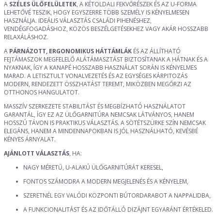
A
SZÉLES ÜLŐFELÜLETEK
, A KÉTOLDALI FEKVŐRÉSZEK ÉS AZ U-FORMA
LEHETŐVÉ TESZIK, HOGY EGYSZERRE TÖBB SZEMÉLY IS KÉNYELMESEN
HASZNÁLJA. IDEÁLIS VÁLASZTÁS CSALÁDI PIHENÉSHEZ,
VENDÉGFOGADÁSHOZ, KÖZÖS BESZÉLGETÉSEKHEZ VAGY AKÁR HOSSZABB
RELAXÁLÁSHOZ.
A
PÁRNÁZOTT, ERGONOMIKUS HÁTTÁMLÁK
ÉS AZ ÁLLÍTHATÓ
FEJTÁMASZOK MEGFELELŐ ALÁTÁMASZTÁST BIZTOSÍTANAK A HÁTNAK ÉS A
NYAKNAK, ÍGY A KANAPÉ HOSSZABB HASZNÁLAT SORÁN IS KÉNYELMES
MARAD. A LETISZTULT VONALVEZETÉS ÉS AZ EGYSÉGES KÁRPITOZÁS
MODERN, RENDEZETT ÖSSZHATÁST TEREMT, MIKÖZBEN MEGŐRZI AZ
OTTHONOS HANGULATOT.
MASSZÍV SZERKEZETE STABILITÁST ÉS MEGBÍZHATÓ HASZNÁLATOT
GARANTÁL, ÍGY EZ AZ ÜLŐGARNITÚRA NEMCSAK LÁTVÁNYOS, HANEM
HOSSZÚ TÁVON IS PRAKTIKUS VÁLASZTÁS. A SÖTÉTSZÜRKE SZÍN NEMCSAK
ELEGÁNS, HANEM A MINDENNAPOKBAN IS JÓL HASZNÁLHATÓ, KEVÉSBÉ
KÉNYES ÁRNYALAT.
AJÁNLOTT VÁLASZTÁS
, HA:
NAGY MÉRETŰ, U-ALAKÚ ÜLŐGARNITÚRÁT KERESEL,
FONTOS SZÁMODRA A MODERN MEGJELENÉS ÉS A KÉNYELEM,
SZERETNÉL EGY VALÓDI KÖZPONTI BÚTORDARABOT A NAPPALIDBA,
A FUNKCIONALITÁST ÉS AZ IDŐTÁLLÓ DIZÁJNT EGYARÁNT ÉRTÉKELED.