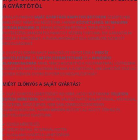
A GYÁRTÓTÓL
KÍNÁLATUNKBAN
SAJÁT GYÁRTÁSÚ KÁRPITOS BÚTOROK
SZEREPELNEK,
AMELYEKET NEMCSAK KÉSZÍTÜNK, HANEM
KÖZVETLENÜL MI MAGUNK
FORGALMAZUNK IS
. ENNEK KÖSZÖNHETŐEN A TERVEZÉSTŐL A
KIVITELEZÉSIG MINDEN FOLYAMATOT KÉZBEN TARTUNK, ÍGY GARANTÁLNI
TUDJUK A MINŐSÉGET, A RUGALMASSÁGOT ÉS A SZEMÉLYRE SZABOTT
MEGOLDÁSOKAT.
A GYÁRTÁS SORÁN NAGY HANGSÚLYT FEKTETÜNK A
PRECÍZ
KIVITELEZÉSRE
, A
TARTÓS SZERKEZETEKRE
ÉS A
MINŐSÉGI
ALAPANYAGOKRA
. MIVEL NINCS KÖZVETÍTŐ A FOLYAMATBAN, ÜGYFELEINK
KÖZVETLEN KAPCSOLATBAN ÁLLNAK A GYÁRTÓVAL, AMI LEHETŐVÉ TESZI AZ
EGYEDI IGÉNYEK GYORS ÉS PONTOS MEGVALÓSÍTÁSÁT.
MIÉRT ELŐNYÖS A SAJÁT GYÁRTÁS?
A SAJÁT GYÁRTÁS LEHETŐSÉGET AD ARRA, HOGY BÚTORAINK
TELJESEN
EGYEDI MÉRETBEN
, SZABADON VÁLASZTHATÓ KIALAKÍTÁSSAL, ANYAGGAL
ÉS SZÍNNEL KÉSZÜLJENEK. NEM SABLONMEGOLDÁSOKBAN
GONDOLKODUNK, HANEM MINDEN BÚTORT AZ ADOTT TÉRHEZ ÉS
ÉLETSTÍLUSHOZ IGAZÍTUNK.
✔ EGYEDI MÉRETEZÉS
✔ SZÉLES ANYAG- ÉS SZÍNVÁLASZTÉK
✔ RUGALMAS GYÁRTÁSI LEHETŐSÉGEK