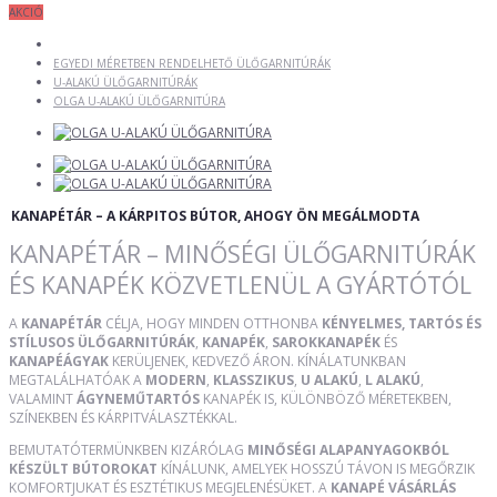
AKCIÓ
EGYEDI MÉRETBEN RENDELHETŐ ÜLŐGARNITÚRÁK
U-ALAKÚ ÜLŐGARNITÚRÁK
OLGA U-ALAKÚ ÜLŐGARNITÚRA
KANAPÉTÁR – A KÁRPITOS BÚTOR, AHOGY ÖN MEGÁLMODTA
KANAPÉTÁR – MINŐSÉGI ÜLŐGARNITÚRÁK
ÉS KANAPÉK KÖZVETLENÜL A GYÁRTÓTÓL
A
KANAPÉTÁR
CÉLJA, HOGY MINDEN OTTHONBA
KÉNYELMES, TARTÓS ÉS
STÍLUSOS ÜLŐGARNITÚRÁK
,
KANAPÉK
,
SAROKKANAPÉK
ÉS
KANAPÉÁGYAK
KERÜLJENEK, KEDVEZŐ ÁRON. KÍNÁLATUNKBAN
MEGTALÁLHATÓAK A
MODERN
,
KLASSZIKUS
,
U ALAKÚ
,
L ALAKÚ
,
VALAMINT
ÁGYNEMŰTARTÓS
KANAPÉK IS, KÜLÖNBÖZŐ MÉRETEKBEN,
SZÍNEKBEN ÉS KÁRPITVÁLASZTÉKKAL.
BEMUTATÓTERMÜNKBEN KIZÁRÓLAG
MINŐSÉGI ALAPANYAGOKBÓL
KÉSZÜLT BÚTOROKAT
KÍNÁLUNK, AMELYEK HOSSZÚ TÁVON IS MEGŐRZIK
KOMFORTJUKAT ÉS ESZTÉTIKUS MEGJELENÉSÜKET. A
KANAPÉ VÁSÁRLÁS