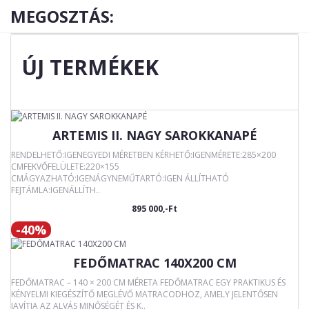
MEGOSZTÁS:
ÚJ TERMÉKEK
ARTEMIS II. NAGY SAROKKANAPÉ
RENDELHETŐ:IGENEGYEDI MÉRETBEN KÉRHETŐ:IGENMÉRETE:285×200
CMFEKVŐFELÜLETE:220×155
CMÁGYAZHATÓ:IGENÁGYNEMŰTARTÓ:IGEN ÁLLÍTHATÓ
FEJTÁMLA:IGENÁLLÍTH..
895 000,-Ft
-40%
FEDŐMATRAC 140X200 CM
FEDŐMATRAC – 140 × 200 CM MÉRETA FEDŐMATRAC EGY PRAKTIKUS ÉS
KÉNYELMI KIEGÉSZÍTŐ MEGLÉVŐ MATRACODHOZ, AMELY JELENTŐSEN
JAVÍTJA AZ ALVÁS MINŐSÉGÉT ÉS K..