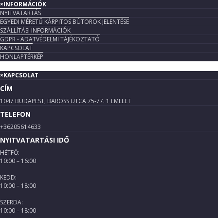
×
INFORMÁCIÓK
NYITVATARTÁS
EGYEDI MÉRETŰ KÁRPITOS BÚTOROK JELENTÉSE
SZÁLLÍTÁSI INFORMÁCIÓK
GDPR - ADATVÉDELMI TÁJÉKOZTATÓ
KAPCSOLAT
HONLAPTÉRKÉP
×
KAPCSOLAT
CÍM
1047 BUDAPEST, BAROSS UTCA 75-77. 1 EMELET
TELEFON
+36205614633
NYITVATARTÁSI IDŐ
HÉTFŐ:
10:00 – 16:00
KEDD:
10:00 – 18:00
SZERDA:
10:00 – 18:00