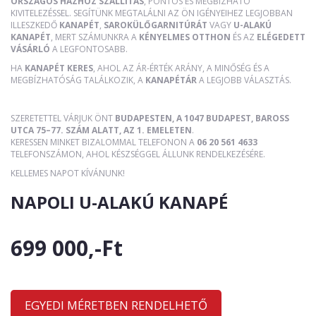
ORSZÁGOS HÁZHOZ SZÁLLÍTÁS
, PONTOS ÉS MEGBÍZHATÓ
KIVITELEZÉSSEL. SEGÍTÜNK MEGTALÁLNI AZ ÖN IGÉNYEIHEZ LEGJOBBAN
ILLESZKEDŐ
KANAPÉT
,
SAROKÜLŐGARNITÚRÁT
VAGY
U-ALAKÚ
KANAPÉT
, MERT SZÁMUNKRA A
KÉNYELMES OTTHON
ÉS AZ
ELÉGEDETT
VÁSÁRLÓ
A LEGFONTOSABB.
HA
KANAPÉT KERES
, AHOL AZ ÁR-ÉRTÉK ARÁNY, A MINŐSÉG ÉS A
MEGBÍZHATÓSÁG TALÁLKOZIK, A
KANAPÉTÁR
A LEGJOBB VÁLASZTÁS.
SZERETETTEL VÁRJUK ÖNT
BUDAPESTEN, A 1047 BUDAPEST, BAROSS
UTCA 75–77. SZÁM ALATT, AZ 1. EMELETEN
.
KERESSEN MINKET BIZALOMMAL TELEFONON A
06 20 561 4633
TELEFONSZÁMON, AHOL KÉSZSÉGGEL ÁLLUNK RENDELKEZÉSÉRE.
KELLEMES NAPOT KÍVÁNUNK!
NAPOLI U-ALAKÚ KANAPÉ
699 000,-Ft
EGYEDI MÉRETBEN RENDELHETŐ