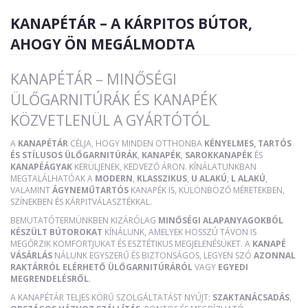
KANAPÉTÁR – A KÁRPITOS BÚTOR,
AHOGY ÖN MEGÁLMODTA
KANAPÉTÁR – MINŐSÉGI
ÜLŐGARNITÚRÁK ÉS KANAPÉK
KÖZVETLENÜL A GYÁRTÓTÓL
A
KANAPÉTÁR
CÉLJA, HOGY MINDEN OTTHONBA
KÉNYELMES, TARTÓS
ÉS STÍLUSOS ÜLŐGARNITÚRÁK
,
KANAPÉK
,
SAROKKANAPÉK
ÉS
KANAPÉÁGYAK
KERÜLJENEK, KEDVEZŐ ÁRON. KÍNÁLATUNKBAN
MEGTALÁLHATÓAK A
MODERN
,
KLASSZIKUS
,
U ALAKÚ
,
L ALAKÚ
,
VALAMINT
ÁGYNEMŰTARTÓS
KANAPÉK IS, KÜLÖNBÖZŐ MÉRETEKBEN,
SZÍNEKBEN ÉS KÁRPITVÁLASZTÉKKAL.
BEMUTATÓTERMÜNKBEN KIZÁRÓLAG
MINŐSÉGI ALAPANYAGOKBÓL
KÉSZÜLT BÚTOROKAT
KÍNÁLUNK, AMELYEK HOSSZÚ TÁVON IS
MEGŐRZIK KOMFORTJUKAT ÉS ESZTÉTIKUS MEGJELENÉSÜKET. A
KANAPÉ
VÁSÁRLÁS
NÁLUNK EGYSZERŰ ÉS BIZTONSÁGOS, LEGYEN SZÓ
AZONNAL
RAKTÁRRÓL ELÉRHETŐ ÜLŐGARNITÚRÁRÓL
VAGY
EGYEDI
MEGRENDELÉSRŐL
.
A KANAPÉTÁR TELJES KÖRŰ SZOLGÁLTATÁST NYÚJT:
SZAKTANÁCSADÁS
,