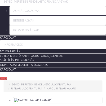
EGYEDI MÉRETBEN RENDELHETŐ FRANCIAÁGYAK
ÁGYRÁCSOS ÁGYAK
BETÉTES ÁGYAK
BOXSPRING ÁGYAK
KAPCSOLAT
INFORMÁCIÓK
NYITVATARTÁS
EGYEDI MÉRETŰ KÁRPITOS BÚTOROK JELENTÉSE
SZÁLLÍTÁSI INFORMÁCIÓK
GDPR - ADATVÉDELMI TÁJÉKOZTATÓ
KAPCSOLAT
AKCIÓ
EGYEDI MÉRETBEN RENDELHETŐ ÜLŐGARNITÚRÁK
U-ALAKÚ ÜLŐGARNITÚRÁK
NAPOLI U-ALAKÚ KANAPÉ