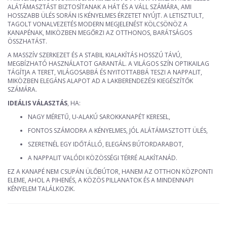
ALÁTÁMASZTÁST BIZTOSÍTANAK A HÁT ÉS A VÁLL SZÁMÁRA, AMI
HOSSZABB ÜLÉS SORÁN IS KÉNYELMES ÉRZETET NYÚJT. A LETISZTULT,
TAGOLT VONALVEZETÉS MODERN MEGJELENÉST KÖLCSÖNÖZ A
KANAPÉNAK, MIKÖZBEN MEGŐRZI AZ OTTHONOS, BARÁTSÁGOS
ÖSSZHATÁST.
A MASSZÍV SZERKEZET ÉS A STABIL KIALAKÍTÁS HOSSZÚ TÁVÚ,
MEGBÍZHATÓ HASZNÁLATOT GARANTÁL. A VILÁGOS SZÍN OPTIKAILAG
TÁGÍTJA A TERET, VILÁGOSABBÁ ÉS NYITOTTABBÁ TESZI A NAPPALIT,
MIKÖZBEN ELEGÁNS ALAPOT AD A LAKBERENDEZÉSI KIEGÉSZÍTŐK
SZÁMÁRA.
IDEÁLIS VÁLASZTÁS
, HA:
NAGY MÉRETŰ, U-ALAKÚ SAROKKANAPÉT KERESEL,
FONTOS SZÁMODRA A KÉNYELMES, JÓL ALÁTÁMASZTOTT ÜLÉS,
SZERETNÉL EGY IDŐTÁLLÓ, ELEGÁNS BÚTORDARABOT,
A NAPPALIT VALÓDI KÖZÖSSÉGI TÉRRÉ ALAKÍTANÁD.
EZ A KANAPÉ NEM CSUPÁN ÜLŐBÚTOR, HANEM AZ OTTHON KÖZPONTI
ELEME, AHOL A PIHENÉS, A KÖZÖS PILLANATOK ÉS A MINDENNAPI
KÉNYELEM TALÁLKOZIK.