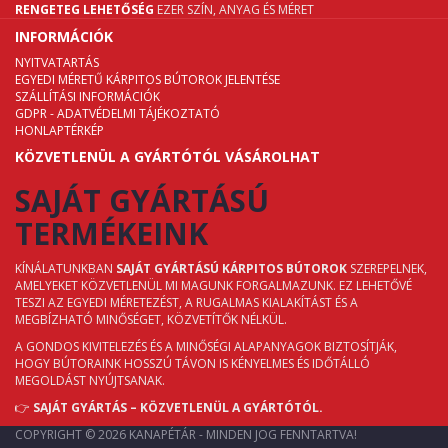
RENGETEG LEHETŐSÉG
EZER SZÍN, ANYAG ÉS MÉRET
INFORMÁCIÓK
NYITVATARTÁS
EGYEDI MÉRETŰ KÁRPITOS BÚTOROK JELENTÉSE
SZÁLLÍTÁSI INFORMÁCIÓK
GDPR - ADATVÉDELMI TÁJÉKOZTATÓ
HONLAPTÉRKÉP
KÖZVETLENÜL A GYÁRTÓTÓL VÁSÁROLHAT
SAJÁT GYÁRTÁSÚ
TERMÉKEINK
KÍNÁLATUNKBAN
SAJÁT GYÁRTÁSÚ KÁRPITOS BÚTOROK
SZEREPELNEK,
AMELYEKET KÖZVETLENÜL MI MAGUNK FORGALMAZUNK. EZ LEHETŐVÉ
TESZI AZ EGYEDI MÉRETEZÉST, A RUGALMAS KIALAKÍTÁST ÉS A
MEGBÍZHATÓ MINŐSÉGET, KÖZVETÍTŐK NÉLKÜL.
A GONDOS KIVITELEZÉS ÉS A MINŐSÉGI ALAPANYAGOK BIZTOSÍTJÁK,
HOGY BÚTORAINK HOSSZÚ TÁVON IS KÉNYELMES ÉS IDŐTÁLLÓ
MEGOLDÁST NYÚJTSANAK.
👉
SAJÁT GYÁRTÁS – KÖZVETLENÜL A GYÁRTÓTÓL.
COPYRIGHT © 2026 KANAPÉTÁR - MINDEN JOG FENNTARTVA!