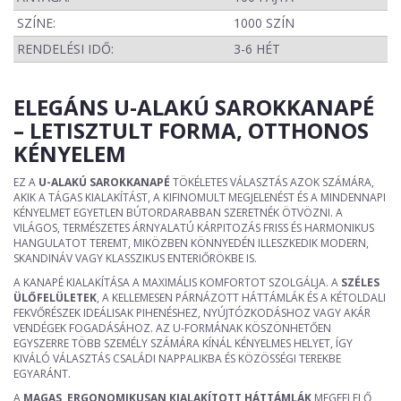
SZÍNE:
1000 SZÍN
RENDELÉSI IDŐ:
3-6 HÉT
ELEGÁNS U-ALAKÚ SAROKKANAPÉ
– LETISZTULT FORMA, OTTHONOS
KÉNYELEM
EZ A
U-ALAKÚ SAROKKANAPÉ
TÖKÉLETES VÁLASZTÁS AZOK SZÁMÁRA,
AKIK A TÁGAS KIALAKÍTÁST, A KIFINOMULT MEGJELENÉST ÉS A MINDENNAPI
KÉNYELMET EGYETLEN BÚTORDARABBAN SZERETNÉK ÖTVÖZNI. A
VILÁGOS, TERMÉSZETES ÁRNYALATÚ KÁRPITOZÁS FRISS ÉS HARMONIKUS
HANGULATOT TEREMT, MIKÖZBEN KÖNNYEDÉN ILLESZKEDIK MODERN,
SKANDINÁV VAGY KLASSZIKUS ENTERIŐRÖKBE IS.
A KANAPÉ KIALAKÍTÁSA A MAXIMÁLIS KOMFORTOT SZOLGÁLJA. A
SZÉLES
ÜLŐFELÜLETEK
, A KELLEMESEN PÁRNÁZOTT HÁTTÁMLÁK ÉS A KÉTOLDALI
FEKVŐRÉSZEK IDEÁLISAK PIHENÉSHEZ, NYÚJTÓZKODÁSHOZ VAGY AKÁR
VENDÉGEK FOGADÁSÁHOZ. AZ U-FORMÁNAK KÖSZÖNHETŐEN
EGYSZERRE TÖBB SZEMÉLY SZÁMÁRA KÍNÁL KÉNYELMES HELYET, ÍGY
KIVÁLÓ VÁLASZTÁS CSALÁDI NAPPALIKBA ÉS KÖZÖSSÉGI TEREKBE
EGYARÁNT.
A
MAGAS, ERGONOMIKUSAN KIALAKÍTOTT HÁTTÁMLÁK
MEGFELELŐ