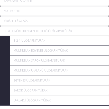
ANYAGOK ÉS SZÍNEK
MATRACOK
ÓRIÁSI LEÁRAZÁS
EGYEDI MÉRETBEN RENDELHETŐ ÜLŐGARNITÚRÁK
3-2-1 ÜLŐGARNITÚRÁK
MULTIRELAX EGYENES ÜLŐGARNITÚRÁK
MULTIRELAX SAROK ÜLŐGARNITÚRÁK
MULTIRELAX U-ALAKÚ ÜLŐGARNITÚRÁK
EGYENES ÜLŐGARNITÚRÁK
SAROK ÜLŐGARNITÚRÁK
U-ALAKÚ ÜLŐGARNITÚRÁK