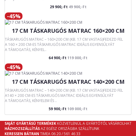
29 900,-Ft
49 900,-Ft
-45%
17 CM TÁSKARUGÓS MATRAC 160×200 CM
TÁSKARUGÓS MATRAC – 160×200 CM (KB. 17 CM VASTAG)FEDEZD FEL
A 160 × 200 CM-ES TÁSKARUGÓS MATRAC IDEÁLIS EGYENSÚLYÁT
A TÁMOGATÁS, KÉNYEL..
64 900,-Ft
119 000,-Ft
-45%
17 CM TÁSKARUGÓS MATRAC 140×200 CM
TÁSKARUGÓS MATRAC – 140×200 CM (KB. 17 CM VASTAG)FEDEZD FEL
A140 × 200 CM-ES TÁSKARUGÓS MATRAC IDEÁLIS EGYENSÚLYÁT
A TÁMOGATÁS, KÉNYELEM ÉS ..
59 900,-Ft
109 000,-Ft
SAJÁT GYÁRTÁSÚ TERMÉKEK
KÖZVETLENÜL A GYÁRTÓTÓL VÁSÁROLHAT
HÁZHOZSZÁLLÍTÁS
AZ EGÉSZ ORSZÁGBA SZÁLLÍTUNK
KERESSEN BÁTRAN
TIMEA 06 20 / 561 46 33