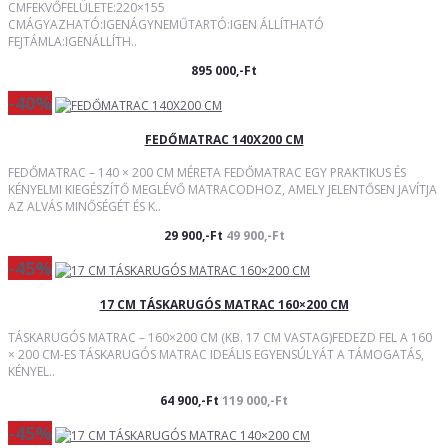
CMFEKVŐFELÜLETE:220×155
CMÁGYAZHATÓ:IGENÁGYNEMŰTARTÓ:IGEN ÁLLÍTHATÓ
FEJTÁMLA:IGENÁLLÍTH..
895 000,-Ft
-40%
FEDŐMATRAC 140X200 CM
FEDŐMATRAC – 140 × 200 CM MÉRETA FEDŐMATRAC EGY PRAKTIKUS ÉS
KÉNYELMI KIEGÉSZÍTŐ MEGLÉVŐ MATRACODHOZ, AMELY JELENTŐSEN JAVÍTJA
AZ ALVÁS MINŐSÉGÉT ÉS K..
29 900,-Ft
49 900,-Ft
-45%
17 CM TÁSKARUGÓS MATRAC 160×200 CM
TÁSKARUGÓS MATRAC – 160×200 CM (KB. 17 CM VASTAG)FEDEZD FEL A 160
× 200 CM-ES TÁSKARUGÓS MATRAC IDEÁLIS EGYENSÚLYÁT A TÁMOGATÁS,
KÉNYEL..
64 900,-Ft
119 000,-Ft
-45%