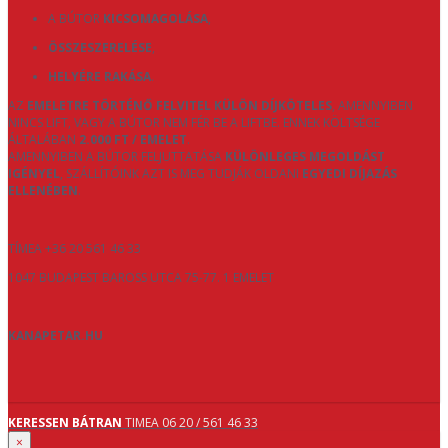
A BÚTOR
KICSOMAGOLÁSA
,
ÖSSZESZERELÉSE
,
HELYÉRE RAKÁSA
.
AZ
EMELETRE TÖRTÉNŐ FELVITEL KÜLÖN DÍJKÖTELES
, AMENNYIBEN
NINCS LIFT, VAGY A BÚTOR NEM FÉR BE A LIFTBE. ENNEK KÖLTSÉGE
ÁLTALÁBAN
2.000 FT / EMELET
.
AMENNYIBEN A BÚTOR FELJUTTATÁSA
KÜLÖNLEGES MEGOLDÁST
IGÉNYEL
, SZÁLLÍTÓINK AZT IS MEG TUDJÁK OLDANI
EGYEDI DÍJAZÁS
ELLENÉBEN
.
TÍMEA +36 20 561 46 33
1047 BUDAPEST BAROSS UTCA 75-77. 1 EMELET
KANAPETAR.HU
KERESSEN BÁTRAN
TIMEA 06 20 / 561 46 33
×