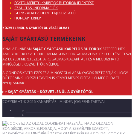
EGYEDI MÉRETŰ KÁRPITOS BÚTOROK JELENTÉSE
SZÁLLÍTÁSI INFORMÁCIÓK
GDPR - ADATVÉDELMI TÁJÉKOZTATÓ
HONLAPTÉRKÉP
KÖZVETLENÜL A GYÁRTÓTÓL VÁSÁROLHAT
SAJÁT GYÁRTÁSÚ TERMÉKEINK
KÍNÁLATUNKBAN
SAJÁT GYÁRTÁSÚ KÁRPITOS BÚTOROK
SZEREPELNEK,
AMELYEKET KÖZVETLENÜL MI MAGUNK FORGALMAZUNK. EZ LEHETŐVÉ TESZI
AZ EGYEDI MÉRETEZÉST, A RUGALMAS KIALAKÍTÁST ÉS A MEGBÍZHATÓ
MINŐSÉGET, KÖZVETÍTŐK NÉLKÜL.
A GONDOS KIVITELEZÉS ÉS A MINŐSÉGI ALAPANYAGOK BIZTOSÍTJÁK, HOGY
BÚTORAINK HOSSZÚ TÁVON IS KÉNYELMES ÉS IDŐTÁLLÓ MEGOLDÁST
NYÚJTSANAK.
👉
SAJÁT GYÁRTÁS – KÖZVETLENÜL A GYÁRTÓTÓL.
COPYRIGHT © 2026 KANAPÉTÁR - MINDEN JOG FENNTARTVA!
EZ AZ OLDAL COOKIE-KAT HASZNÁL. HA AZ OLDALON
BÖNGÉSZIK, AKKOR ELFOGADJA, HOGY A SZEMÉLYRE SZABOTT,
MARADÉKTALAN MINŐSÉGŰ TARTALOM ÉRDEKÉBEN AZ OLDAL COOKIE-K