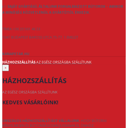
👉
SAJÁT GYÁRTÁSÚ, ÁLTALUNK FORGALMAZOTT BÚTOROK – AMIKOR
A MINŐSÉG KÖZVETLENÜL A GYÁRTÓTÓL ÉRKEZIK.
TÍMEA +36 20 561 46 33
1047 BUDAPEST BAROSS UTCA 75-77. 1 EMELET
KANAPETAR.HU
HÁZHOZSZÁLLÍTÁS
AZ EGÉSZ ORSZÁGBA SZÁLLÍTUNK
×
HÁZHOZSZÁLLÍTÁS
AZ EGÉSZ ORSZÁGBA SZÁLLÍTUNK
KEDVES VÁSÁRLÓINK!
ORSZÁGOS HÁZHOZSZÁLLÍTÁST VÁLLALUNK
, HOGY BÚTORAI
KÉNYELMESEN ÉS BIZTONSÁGOSAN JUSSANAK EL ÖNHÖZ.