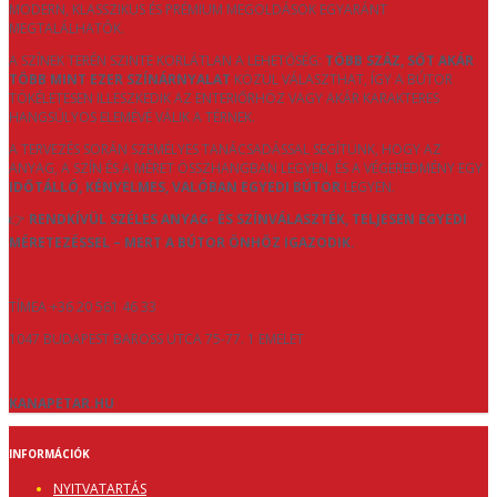
MODERN, KLASSZIKUS ÉS PRÉMIUM MEGOLDÁSOK EGYARÁNT
MEGTALÁLHATÓK.
A SZÍNEK TERÉN SZINTE KORLÁTLAN A LEHETŐSÉG:
TÖBB SZÁZ, SŐT AKÁR
TÖBB MINT EZER SZÍNÁRNYALAT
KÖZÜL VÁLASZTHAT, ÍGY A BÚTOR
TÖKÉLETESEN ILLESZKEDIK AZ ENTERIŐRHÖZ VAGY AKÁR KARAKTERES
HANGSÚLYOS ELEMÉVÉ VÁLIK A TÉRNEK.
A TERVEZÉS SORÁN SZEMÉLYES TANÁCSADÁSSAL SEGÍTÜNK, HOGY AZ
ANYAG, A SZÍN ÉS A MÉRET ÖSSZHANGBAN LEGYEN, ÉS A VÉGEREDMÉNY EGY
IDŐTÁLLÓ, KÉNYELMES, VALÓBAN EGYEDI BÚTOR
LEGYEN.
👉
RENDKÍVÜL SZÉLES ANYAG- ÉS SZÍNVÁLASZTÉK, TELJESEN EGYEDI
MÉRETEZÉSSEL – MERT A BÚTOR ÖNHÖZ IGAZODIK.
TÍMEA +36 20 561 46 33
1047 BUDAPEST BAROSS UTCA 75-77. 1 EMELET
KANAPETAR.HU
INFORMÁCIÓK
NYITVATARTÁS