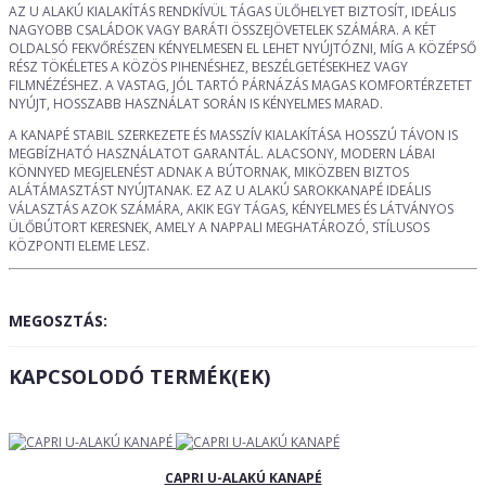
AZ U ALAKÚ KIALAKÍTÁS RENDKÍVÜL TÁGAS ÜLŐHELYET BIZTOSÍT, IDEÁLIS
NAGYOBB CSALÁDOK VAGY BARÁTI ÖSSZEJÖVETELEK SZÁMÁRA. A KÉT
OLDALSÓ FEKVŐRÉSZEN KÉNYELMESEN EL LEHET NYÚJTÓZNI, MÍG A KÖZÉPSŐ
RÉSZ TÖKÉLETES A KÖZÖS PIHENÉSHEZ, BESZÉLGETÉSEKHEZ VAGY
FILMNÉZÉSHEZ. A VASTAG, JÓL TARTÓ PÁRNÁZÁS MAGAS KOMFORTÉRZETET
NYÚJT, HOSSZABB HASZNÁLAT SORÁN IS KÉNYELMES MARAD.
A KANAPÉ STABIL SZERKEZETE ÉS MASSZÍV KIALAKÍTÁSA HOSSZÚ TÁVON IS
MEGBÍZHATÓ HASZNÁLATOT GARANTÁL. ALACSONY, MODERN LÁBAI
KÖNNYED MEGJELENÉST ADNAK A BÚTORNAK, MIKÖZBEN BIZTOS
ALÁTÁMASZTÁST NYÚJTANAK. EZ AZ U ALAKÚ SAROKKANAPÉ IDEÁLIS
VÁLASZTÁS AZOK SZÁMÁRA, AKIK EGY TÁGAS, KÉNYELMES ÉS LÁTVÁNYOS
ÜLŐBÚTORT KERESNEK, AMELY A NAPPALI MEGHATÁROZÓ, STÍLUSOS
KÖZPONTI ELEME LESZ.
MEGOSZTÁS:
KAPCSOLODÓ TERMÉK(EK)
CAPRI U-ALAKÚ KANAPÉ