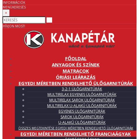
INFORMÁCIÓK
MENÜ
KERESÉS
×
HÍVJON MOST!
FŐOLDAL
ANYAGOK ÉS SZÍNEK
MATRACOK
ÓRIÁSI LEÁRAZÁS
EGYEDI MÉRETBEN RENDELHETŐ ÜLŐGARNITÚRÁK
3-2-1 ÜLŐGARNITÚRÁK
MULTIRELAX EGYENES ÜLŐGARNITÚRÁK
MULTIRELAX SAROK ÜLŐGARNITÚRÁK
MULTIRELAX U-ALAKÚ ÜLŐGARNITÚRÁK
EGYENES ÜLŐGARNITÚRÁK
SAROK ÜLŐGARNITÚRÁK
U-ALAKÚ ÜLŐGARNITÚRÁK
ÖSSZES MEGTEKINTÉSE EGYEDI MÉRETBEN RENDELHETŐ ÜLŐGARNITÚRÁK
EGYEDI MÉRETBEN RENDELHETŐ FRANCIAÁGYAK