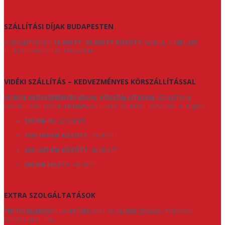
SZÁLLÍTÁSI DÍJAK BUDAPESTEN
A SZÁLLÍTÁS DÍJA
16.000 FT–30.000 FT KÖZÖTT
ALAKUL, A KERÜLET
ELHELYEZKEDÉSÉTŐL FÜGGŐEN.
VIDÉKI SZÁLLÍTÁS – KEDVEZMÉNYES KÖRSZÁLLÍTÁSSAL
VIDÉKRE
KEDVEZMÉNYES ÁRON, KÖRSZÁLLÍTÁSSAL
SZÁLLÍTUNK
(KISZÁLLÍTÁSI IDŐ:
2–10 NAP
), AZ ÜZLETTŐL MÉRT TÁVOLSÁG ALAPJÁN:
100 KM-IG:
32.000 FT
100–199 KM KÖZÖTT:
39.000 FT
200–249 KM KÖZÖTT:
43.000 FT
250 KM FELETT:
48.000 FT
EXTRA SZOLGÁLTATÁSOK
TÉRÍTÉS ELLENÉBEN LEHETŐSÉG VAN AZ ALÁBBI SZOLGÁLTATÁSOK
IGÉNYBEVÉTELÉRE: