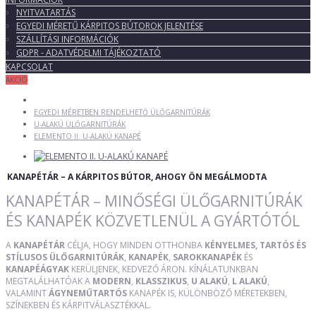
NYITVATARTÁS
EGYEDI MÉRETŰ KÁRPITOS BÚTOROK JELENTÉSE
SZÁLLÍTÁSI INFORMÁCIÓK
GDPR - ADATVÉDELMI TÁJÉKOZTATÓ
KAPCSOLAT
AKCIÓ
EGYEDI MÉRETBEN RENDELHETŐ ÜLŐGARNITÚRÁK
U-ALAKÚ ÜLŐGARNITÚRÁK
ELEMENTO II. U-ALAKÚ KANAPÉ
KANAPÉTÁR – A KÁRPITOS BÚTOR, AHOGY ÖN MEGÁLMODTA
KANAPÉTÁR – MINŐSÉGI ÜLŐGARNITÚRÁK
ÉS KANAPÉK KÖZVETLENÜL A GYÁRTÓTÓL
A
KANAPÉTÁR
CÉLJA, HOGY MINDEN OTTHONBA
KÉNYELMES, TARTÓS ÉS
STÍLUSOS ÜLŐGARNITÚRÁK
,
KANAPÉK
,
SAROKKANAPÉK
ÉS
KANAPÉÁGYAK
KERÜLJENEK, KEDVEZŐ ÁRON. KÍNÁLATUNKBAN
MEGTALÁLHATÓAK A
MODERN
,
KLASSZIKUS
,
U ALAKÚ
,
L ALAKÚ
,
VALAMINT
ÁGYNEMŰTARTÓS
KANAPÉK IS, KÜLÖNBÖZŐ MÉRETEKBEN,
SZÍNEKBEN ÉS KÁRPITVÁLASZTÉKKAL.