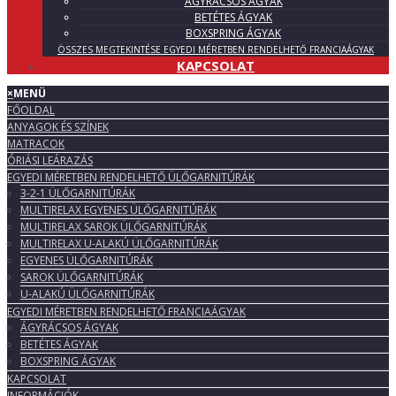
ÁGYRÁCSOS ÁGYAK
BETÉTES ÁGYAK
BOXSPRING ÁGYAK
ÖSSZES MEGTEKINTÉSE EGYEDI MÉRETBEN RENDELHETŐ FRANCIAÁGYAK
KAPCSOLAT
×
MENÜ
FŐOLDAL
ANYAGOK ÉS SZÍNEK
MATRACOK
ÓRIÁSI LEÁRAZÁS
EGYEDI MÉRETBEN RENDELHETŐ ÜLŐGARNITÚRÁK
3-2-1 ÜLŐGARNITÚRÁK
MULTIRELAX EGYENES ÜLŐGARNITÚRÁK
MULTIRELAX SAROK ÜLŐGARNITÚRÁK
MULTIRELAX U-ALAKÚ ÜLŐGARNITÚRÁK
EGYENES ÜLŐGARNITÚRÁK
SAROK ÜLŐGARNITÚRÁK
U-ALAKÚ ÜLŐGARNITÚRÁK
EGYEDI MÉRETBEN RENDELHETŐ FRANCIAÁGYAK
ÁGYRÁCSOS ÁGYAK
BETÉTES ÁGYAK
BOXSPRING ÁGYAK
KAPCSOLAT
INFORMÁCIÓK