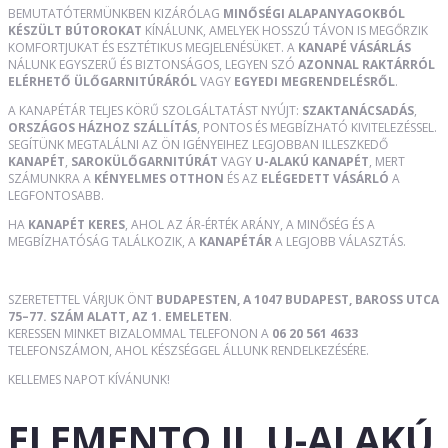
BEMUTATÓTERMÜNKBEN KIZÁRÓLAG
MINŐSÉGI ALAPANYAGOKBÓL
KÉSZÜLT BÚTOROKAT
KÍNÁLUNK, AMELYEK HOSSZÚ TÁVON IS MEGŐRZIK
KOMFORTJUKAT ÉS ESZTÉTIKUS MEGJELENÉSÜKET. A
KANAPÉ VÁSÁRLÁS
NÁLUNK EGYSZERŰ ÉS BIZTONSÁGOS, LEGYEN SZÓ
AZONNAL RAKTÁRRÓL
ELÉRHETŐ ÜLŐGARNITÚRÁRÓL
VAGY
EGYEDI MEGRENDELÉSRŐL
.
A KANAPÉTÁR TELJES KÖRŰ SZOLGÁLTATÁST NYÚJT:
SZAKTANÁCSADÁS
,
ORSZÁGOS HÁZHOZ SZÁLLÍTÁS
, PONTOS ÉS MEGBÍZHATÓ KIVITELEZÉSSEL.
SEGÍTÜNK MEGTALÁLNI AZ ÖN IGÉNYEIHEZ LEGJOBBAN ILLESZKEDŐ
KANAPÉT
,
SAROKÜLŐGARNITÚRÁT
VAGY
U-ALAKÚ KANAPÉT
, MERT
SZÁMUNKRA A
KÉNYELMES OTTHON
ÉS AZ
ELÉGEDETT VÁSÁRLÓ
A
LEGFONTOSABB.
HA
KANAPÉT KERES
, AHOL AZ ÁR-ÉRTÉK ARÁNY, A MINŐSÉG ÉS A
MEGBÍZHATÓSÁG TALÁLKOZIK, A
KANAPÉTÁR
A LEGJOBB VÁLASZTÁS.
SZERETETTEL VÁRJUK ÖNT
BUDAPESTEN, A 1047 BUDAPEST, BAROSS UTCA
75–77. SZÁM ALATT, AZ 1. EMELETEN
.
KERESSEN MINKET BIZALOMMAL TELEFONON A
06 20 561 4633
TELEFONSZÁMON, AHOL KÉSZSÉGGEL ÁLLUNK RENDELKEZÉSÉRE.
KELLEMES NAPOT KÍVÁNUNK!
ELEMENTO II. U-ALAKÚ