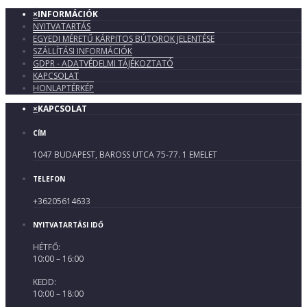
×
INFORMÁCIÓK
NYITVATARTÁS
EGYEDI MÉRETŰ KÁRPITOS BÚTOROK JELENTÉSE
SZÁLLÍTÁSI INFORMÁCIÓK
GDPR - ADATVÉDELMI TÁJÉKOZTATÓ
KAPCSOLAT
HONLAPTÉRKÉP
×
KAPCSOLAT
CÍM
1047 BUDAPEST, BAROSS UTCA 75-77. 1 EMELET
TELEFON
+36205614633
NYITVATARTÁSI IDŐ
HÉTFŐ:
10:00 – 16:00
KEDD:
10:00 – 18:00