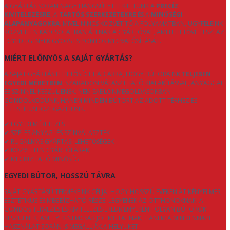
A GYÁRTÁS SORÁN NAGY HANGSÚLYT FEKTETÜNK A
PRECÍZ
KIVITELEZÉSRE
, A
TARTÓS SZERKEZETEKRE
ÉS A
MINŐSÉGI
ALAPANYAGOKRA
. MIVEL NINCS KÖZVETÍTŐ A FOLYAMATBAN, ÜGYFELEINK
KÖZVETLEN KAPCSOLATBAN ÁLLNAK A GYÁRTÓVAL, AMI LEHETŐVÉ TESZI AZ
EGYEDI IGÉNYEK GYORS ÉS PONTOS MEGVALÓSÍTÁSÁT.
MIÉRT ELŐNYÖS A SAJÁT GYÁRTÁS?
A SAJÁT GYÁRTÁS LEHETŐSÉGET AD ARRA, HOGY BÚTORAINK
TELJESEN
EGYEDI MÉRETBEN
, SZABADON VÁLASZTHATÓ KIALAKÍTÁSSAL, ANYAGGAL
ÉS SZÍNNEL KÉSZÜLJENEK. NEM SABLONMEGOLDÁSOKBAN
GONDOLKODUNK, HANEM MINDEN BÚTORT AZ ADOTT TÉRHEZ ÉS
ÉLETSTÍLUSHOZ IGAZÍTUNK.
✔ EGYEDI MÉRETEZÉS
✔ SZÉLES ANYAG- ÉS SZÍNVÁLASZTÉK
✔ RUGALMAS GYÁRTÁSI LEHETŐSÉGEK
✔ KÖZVETLEN GYÁRTÓI ÁRAK
✔ MEGBÍZHATÓ MINŐSÉG
EGYEDI BÚTOR, HOSSZÚ TÁVRA
SAJÁT GYÁRTÁSÚ TERMÉKEINK CÉLJA, HOGY HOSSZÚ ÉVEKEN ÁT KÉNYELMES,
ESZTÉTIKUS ÉS MEGBÍZHATÓ RÉSZEI LEGYENEK AZ OTTHONOKNAK. A
GONDOS TERVEZÉS ÉS KIVITELEZÉS EREDMÉNYEKÉNT OLYAN BÚTOROK
KÉSZÜLNEK, AMELYEK NEMCSAK JÓL MUTATNAK, HANEM A MINDENNAPI
HASZNÁLAT SORÁN IS MEGÁLLJÁK A HELYÜKET.