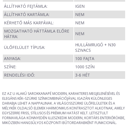
ÁLLÍTHATÓ FEJTÁMLA:
IGEN
ÁLLÍTHATÓ KARTÁMLA:
NEM
KÉRHETŐ MÁS KARFÁVAL:
NEM
MOZGATHATÓ HÁTTÁMLA ELŐRE
NEM
HÁTRA:
HULLÁMRUGÓ + N30
ÜLŐFELÜLET TÍPUSA:
SZIVACS
ANYAGA:
100 FAJTA
SZÍNE:
1000 SZÍN
RENDELÉSI IDŐ:
3-6 HÉT
EZ AZ U ALAKÚ SAROKKANAPÉ MODERN, KARAKTERES MEGJELENÉSÉVEL ÉS
ELEGÁNS KÉK–SZÜRKE SZÍNKOMBINÁCIÓJÁVAL IGAZÁN KÜLÖNLEGES
DARABJA LEHET A NAPPALINAK. A VILÁGOSSZÜRKE ÜLŐFELÜLETEK ÉS A
MÉLYKÉK OLDALSÓ ELEMEK HARMONIKUS KONTRASZTOT ALKOTNAK, AMELY
EGYSZERRE FRISS, STÍLUSOS ÉS PRÉMIUM HATÁST KELT. LETISZTULT
FORMAVILÁGA KÖNNYEDÉN ILLESZKEDIK MODERN, KORTÁRS ENTERIŐRÖKBE,
MIKÖZBEN HANGSÚLYOS KÖZPONTI BÚTORDARABKÉNT FUNKCIONÁL.