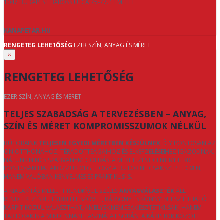
1047 BUDAPEST BAROSS UTCA 75-77. 1 EMELET
KANAPETAR.HU
RENGETEG LEHETŐSÉG
EZER SZÍN, ANYAG ÉS MÉRET
×
RENGETEG LEHETŐSÉG
EZER SZÍN, ANYAG ÉS MÉRET
TELJES SZABADSÁG A TERVEZÉSBEN – ANYAG,
SZÍN ÉS MÉRET KOMPROMISSZUMOK NÉLKÜL
BÚTORAINK
TELJESEN EGYEDI MÉRETBEN KÉSZÜLNEK
, ÍGY PONTOSAN AZ
ÖN OTTHONÁHOZ, TÉRADOTTSÁGAIHOZ ÉS ELKÉPZELÉSEIHEZ IGAZODNAK.
NÁLUNK NINCS SZABVÁNYMEGOLDÁS: A MÉRETEZÉST CENTIMÉTERRE
PONTOSAN HATÁROZZUK MEG, HOGY A BÚTOR NE CSAK SZÉP LEGYEN,
HANEM VALÓBAN KÉNYELMES ÉS PRAKTIKUS IS.
A KIALAKÍTÁS MELLETT RENDKÍVÜL SZÉLES
ANYAGVÁLASZTÉK
ÁLL
RENDELKEZÉSRE. TÖBBFÉLE SZÖVET, BÁRSONY ÉS KÖNNYEN TISZTÍTHATÓ
KÁRPIT KÖZÜL VÁLASZTHAT, AMELYEK NEMCSAK ESZTÉTIKUSAK, HANEM
TARTÓSAK IS A MINDENNAPI HASZNÁLAT SORÁN. A KÁRPITOK KÖZÖTT