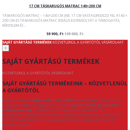
17 CM TÁSKARUGÓS MATRAC 140×200 CM
TÁSKARUGÓS MATRAC – 140×200 CM (KB. 17 CM VASTAG)FEDEZD FEL A140 ×
200 CM-ES TÁSKARUGÓS MATRAC IDEÁLIS EGYENSÚLYÁT A TÁMOGATÁS,
KÉNYELEM ÉS ..
59 900,-Ft
109 000,-Ft
SAJÁT GYÁRTÁSÚ TERMÉKEK
KÖZVETLENÜL A GYÁRTÓTÓL VÁSÁROLHAT
×
SAJÁT GYÁRTÁSÚ TERMÉKEK
KÖZVETLENÜL A GYÁRTÓTÓL VÁSÁROLHAT
SAJÁT GYÁRTÁSÚ TERMÉKEINK – KÖZVETLENÜL
A GYÁRTÓTÓL
KÍNÁLATUNKBAN
SAJÁT GYÁRTÁSÚ KÁRPITOS BÚTOROK
SZEREPELNEK,
AMELYEKET NEMCSAK KÉSZÍTÜNK, HANEM
KÖZVETLENÜL MI MAGUNK
FORGALMAZUNK IS
. ENNEK KÖSZÖNHETŐEN A TERVEZÉSTŐL A
KIVITELEZÉSIG MINDEN FOLYAMATOT KÉZBEN TARTUNK, ÍGY GARANTÁLNI
TUDJUK A MINŐSÉGET, A RUGALMASSÁGOT ÉS A SZEMÉLYRE SZABOTT
MEGOLDÁSOKAT.