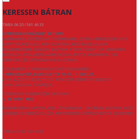
KERESSEN BÁTRAN
TIMEA 06 20 / 561 46 33
KERESSEN BENNÜNKET BÁTRAN!
AMENNYIBEN KÉRDÉSE VAN TERMÉKEINKKEL, EGYEDI MÉRETEZÉSSEL VAGY
KÁRPITVÁLASZTÁSSAL KAPCSOLATBAN, KÉSZSÉGGEL ÁLLUNK
RENDELKEZÉSÉRE. SZÍVESEN SEGÍTÜNK A TERVEZÉSBEN ÉS A MEGFELELŐ
MEGOLDÁS KIVÁLASZTÁSÁBAN, HOGY A BÚTOR VALÓBAN AZ ÖN
IGÉNYEIHEZ ÉS OTTHONÁHOZ IGAZODJON.
SZEMÉLYESEN IS VÁRJUK BEMUTATÓTERMÜNKBEN:
1047 BUDAPEST, BAROSS UTCA 75–77., 1. EMELET
,
AHOL ELŐZETES EGYEZTETÉST KÖVETŐEN SZEMÉLYRE SZABOTT
TANÁCSADÁSSAL FOGADJUK.
TELEFONON IS ELÉRHETŐEK VAGYUNK:
📞
06 20 561 4633
NE HABOZZON KAPCSOLATBA LÉPNI VELÜNK – ÖRÖMMEL SEGÍTÜNK, HOGY
AZ ELKÉPZELÉSEKBŐL VALÓDI, KÉNYELMES ÉS IDŐTÁLLÓ BÚTOR SZÜLESSEN.
TÍMEA +36 20 561 46 33