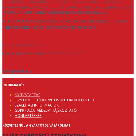
A TERVEZÉS SORÁN SZEMÉLYES TANÁCSADÁSSAL SEGÍTÜNK, HOGY AZ
ANYAG, A SZÍN ÉS A MÉRET ÖSSZHANGBAN LEGYEN, ÉS A VÉGEREDMÉNY EGY
IDŐTÁLLÓ, KÉNYELMES, VALÓBAN EGYEDI BÚTOR
LEGYEN.
👉
RENDKÍVÜL SZÉLES ANYAG- ÉS SZÍNVÁLASZTÉK, TELJESEN EGYEDI
MÉRETEZÉSSEL – MERT A BÚTOR ÖNHÖZ IGAZODIK.
TÍMEA +36 20 561 46 33
1047 BUDAPEST BAROSS UTCA 75-77. 1 EMELET
KANAPETAR.HU
INFORMÁCIÓK
NYITVATARTÁS
EGYEDI MÉRETŰ KÁRPITOS BÚTOROK JELENTÉSE
SZÁLLÍTÁSI INFORMÁCIÓK
GDPR - ADATVÉDELMI TÁJÉKOZTATÓ
HONLAPTÉRKÉP
KÖZVETLENÜL A GYÁRTÓTÓL VÁSÁROLHAT