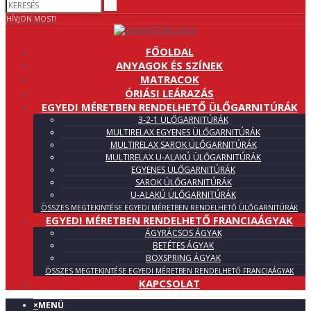
HÍVJON MOST!
FŐOLDAL
ANYAGOK ÉS SZÍNEK
MATRACOK
ÓRIÁSI LEÁRAZÁS
EGYEDI MÉRETBEN RENDELHETŐ ÜLŐGARNITÚRÁK
3-2-1 ÜLŐGARNITÚRÁK
MULTIRELAX EGYENES ÜLŐGARNITÚRÁK
MULTIRELAX SAROK ÜLŐGARNITÚRÁK
MULTIRELAX U-ALAKÚ ÜLŐGARNITÚRÁK
EGYENES ÜLŐGARNITÚRÁK
SAROK ÜLŐGARNITÚRÁK
U-ALAKÚ ÜLŐGARNITÚRÁK
ÖSSZES MEGTEKINTÉSE EGYEDI MÉRETBEN RENDELHETŐ ÜLŐGARNITÚRÁK
EGYEDI MÉRETBEN RENDELHETŐ FRANCIAÁGYAK
ÁGYRÁCSOS ÁGYAK
BETÉTES ÁGYAK
BOXSPRING ÁGYAK
ÖSSZES MEGTEKINTÉSE EGYEDI MÉRETBEN RENDELHETŐ FRANCIAÁGYAK
KAPCSOLAT
×
MENÜ