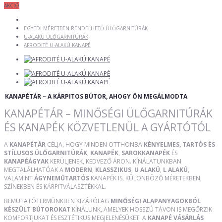
AKCIÓ
EGYEDI MÉRETBEN RENDELHETŐ ÜLŐGARNITÚRÁK
U-ALAKÚ ÜLŐGARNITÚRÁK
AFRODITÉ U-ALAKÚ KANAPÉ
KANAPÉTÁR – A KÁRPITOS BÚTOR, AHOGY ÖN MEGÁLMODTA
KANAPÉTÁR – MINŐSÉGI ÜLŐGARNITÚRÁK
ÉS KANAPÉK KÖZVETLENÜL A GYÁRTÓTÓL
A
KANAPÉTÁR
CÉLJA, HOGY MINDEN OTTHONBA
KÉNYELMES, TARTÓS ÉS
STÍLUSOS ÜLŐGARNITÚRÁK
,
KANAPÉK
,
SAROKKANAPÉK
ÉS
KANAPÉÁGYAK
KERÜLJENEK, KEDVEZŐ ÁRON. KÍNÁLATUNKBAN
MEGTALÁLHATÓAK A
MODERN
,
KLASSZIKUS
,
U ALAKÚ
,
L ALAKÚ
,
VALAMINT
ÁGYNEMŰTARTÓS
KANAPÉK IS, KÜLÖNBÖZŐ MÉRETEKBEN,
SZÍNEKBEN ÉS KÁRPITVÁLASZTÉKKAL.
BEMUTATÓTERMÜNKBEN KIZÁRÓLAG
MINŐSÉGI ALAPANYAGOKBÓL
KÉSZÜLT BÚTOROKAT
KÍNÁLUNK, AMELYEK HOSSZÚ TÁVON IS MEGŐRZIK
KOMFORTJUKAT ÉS ESZTÉTIKUS MEGJELENÉSÜKET. A
KANAPÉ VÁSÁRLÁS