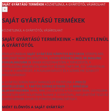
SAJÁT GYÁRTÁSÚ TERMÉKEK
KÖZVETLENÜL A GYÁRTÓTÓL VÁSÁROLHAT
×
SAJÁT GYÁRTÁSÚ TERMÉKEK
KÖZVETLENÜL A GYÁRTÓTÓL VÁSÁROLHAT
SAJÁT GYÁRTÁSÚ TERMÉKEINK – KÖZVETLENÜL
A GYÁRTÓTÓL
KÍNÁLATUNKBAN
SAJÁT GYÁRTÁSÚ KÁRPITOS BÚTOROK
SZEREPELNEK,
AMELYEKET NEMCSAK KÉSZÍTÜNK, HANEM
KÖZVETLENÜL MI MAGUNK
FORGALMAZUNK IS
. ENNEK KÖSZÖNHETŐEN A TERVEZÉSTŐL A
KIVITELEZÉSIG MINDEN FOLYAMATOT KÉZBEN TARTUNK, ÍGY GARANTÁLNI
TUDJUK A MINŐSÉGET, A RUGALMASSÁGOT ÉS A SZEMÉLYRE SZABOTT
MEGOLDÁSOKAT.
A GYÁRTÁS SORÁN NAGY HANGSÚLYT FEKTETÜNK A
PRECÍZ
KIVITELEZÉSRE
, A
TARTÓS SZERKEZETEKRE
ÉS A
MINŐSÉGI
ALAPANYAGOKRA
. MIVEL NINCS KÖZVETÍTŐ A FOLYAMATBAN, ÜGYFELEINK
KÖZVETLEN KAPCSOLATBAN ÁLLNAK A GYÁRTÓVAL, AMI LEHETŐVÉ TESZI AZ
EGYEDI IGÉNYEK GYORS ÉS PONTOS MEGVALÓSÍTÁSÁT.
MIÉRT ELŐNYÖS A SAJÁT GYÁRTÁS?