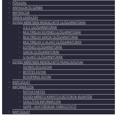
FŐOLDAL
ANYAGOK ÉS SZÍNEK
MATRACOK
ÓRIÁSI LEÁRAZÁS
EGYEDI MÉRETBEN RENDELHETŐ ÜLŐGARNITÚRÁK
3-2-1 ÜLŐGARNITÚRÁK
MULTIRELAX EGYENES ÜLŐGARNITÚRÁK
MULTIRELAX SAROK ÜLŐGARNITÚRÁK
MULTIRELAX U-ALAKÚ ÜLŐGARNITÚRÁK
EGYENES ÜLŐGARNITÚRÁK
SAROK ÜLŐGARNITÚRÁK
U-ALAKÚ ÜLŐGARNITÚRÁK
EGYEDI MÉRETBEN RENDELHETŐ FRANCIAÁGYAK
ÁGYRÁCSOS ÁGYAK
BETÉTES ÁGYAK
BOXSPRING ÁGYAK
KAPCSOLAT
INFORMÁCIÓK
NYITVATARTÁS
EGYEDI MÉRETŰ KÁRPITOS BÚTOROK JELENTÉSE
SZÁLLÍTÁSI INFORMÁCIÓK
GDPR - ADATVÉDELMI TÁJÉKOZTATÓ
KAPCSOLAT