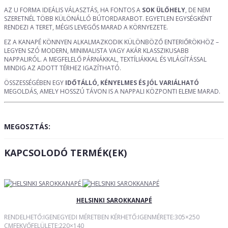
AZ U FORMA IDEÁLIS VÁLASZTÁS, HA FONTOS A
SOK ÜLŐHELY
, DE NEM
SZERETNÉL TÖBB KÜLÖNÁLLÓ BÚTORDARABOT. EGYETLEN EGYSÉGKÉNT
RENDEZI A TERET, MÉGIS LEVEGŐS MARAD A KÖRNYEZETE.
EZ A KANAPÉ KÖNNYEN ALKALMAZKODIK KÜLÖNBÖZŐ ENTERIŐRÖKHÖZ –
LEGYEN SZÓ MODERN, MINIMALISTA VAGY AKÁR KLASSZIKUSABB
NAPPALIRÓL. A MEGFELELŐ PÁRNÁKKAL, TEXTÍLIÁKKAL ÉS VILÁGÍTÁSSAL
MINDIG AZ ADOTT TÉRHEZ IGAZÍTHATÓ.
ÖSSZESSÉGÉBEN EGY
IDŐTÁLLÓ, KÉNYELMES ÉS JÓL VARIÁLHATÓ
MEGOLDÁS, AMELY HOSSZÚ TÁVON IS A NAPPALI KÖZPONTI ELEME MARAD.
MEGOSZTÁS:
KAPCSOLODÓ TERMÉK(EK)
HELSINKI SAROKKANAPÉ
RENDELHETŐ:IGENEGYEDI MÉRETBEN KÉRHETŐ:IGENMÉRETE:305×250
CMFEKVŐFELÜLETE:220×140