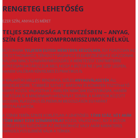
RENGETEG LEHETŐSÉG
EZER SZÍN, ANYAG ÉS MÉRET
TELJES SZABADSÁG A TERVEZÉSBEN – ANYAG,
SZÍN ÉS MÉRET KOMPROMISSZUMOK NÉLKÜL
BÚTORAINK
TELJESEN EGYEDI MÉRETBEN KÉSZÜLNEK
, ÍGY PONTOSAN AZ
ÖN OTTHONÁHOZ, TÉRADOTTSÁGAIHOZ ÉS ELKÉPZELÉSEIHEZ IGAZODNAK.
NÁLUNK NINCS SZABVÁNYMEGOLDÁS: A MÉRETEZÉST CENTIMÉTERRE
PONTOSAN HATÁROZZUK MEG, HOGY A BÚTOR NE CSAK SZÉP LEGYEN,
HANEM VALÓBAN KÉNYELMES ÉS PRAKTIKUS IS.
A KIALAKÍTÁS MELLETT RENDKÍVÜL SZÉLES
ANYAGVÁLASZTÉK
ÁLL
RENDELKEZÉSRE. TÖBBFÉLE SZÖVET, BÁRSONY ÉS KÖNNYEN TISZTÍTHATÓ
KÁRPIT KÖZÜL VÁLASZTHAT, AMELYEK NEMCSAK ESZTÉTIKUSAK, HANEM
TARTÓSAK IS A MINDENNAPI HASZNÁLAT SORÁN. A KÁRPITOK KÖZÖTT
MODERN, KLASSZIKUS ÉS PRÉMIUM MEGOLDÁSOK EGYARÁNT
MEGTALÁLHATÓK.
A SZÍNEK TERÉN SZINTE KORLÁTLAN A LEHETŐSÉG:
TÖBB SZÁZ, SŐT AKÁR
TÖBB MINT EZER SZÍNÁRNYALAT
KÖZÜL VÁLASZTHAT, ÍGY A BÚTOR
TÖKÉLETESEN ILLESZKEDIK AZ ENTERIŐRHÖZ VAGY AKÁR KARAKTERES
HANGSÚLYOS ELEMÉVÉ VÁLIK A TÉRNEK.