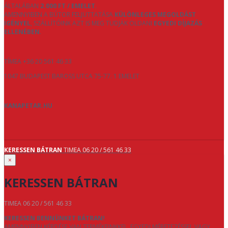
ÁLTALÁBAN
2.000 FT / EMELET
.
AMENNYIBEN A BÚTOR FELJUTTATÁSA
KÜLÖNLEGES MEGOLDÁST
IGÉNYEL
, SZÁLLÍTÓINK AZT IS MEG TUDJÁK OLDANI
EGYEDI DÍJAZÁS
ELLENÉBEN
.
TÍMEA +36 20 561 46 33
1047 BUDAPEST BAROSS UTCA 75-77. 1 EMELET
KANAPETAR.HU
KERESSEN BÁTRAN
TIMEA 06 20 / 561 46 33
×
KERESSEN BÁTRAN
TIMEA 06 20 / 561 46 33
KERESSEN BENNÜNKET BÁTRAN!
AMENNYIBEN KÉRDÉSE VAN TERMÉKEINKKEL, EGYEDI MÉRETEZÉSSEL VAGY