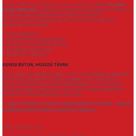
A SAJÁT GYÁRTÁS LEHETŐSÉGET AD ARRA, HOGY BÚTORAINK
TELJESEN
EGYEDI MÉRETBEN
, SZABADON VÁLASZTHATÓ KIALAKÍTÁSSAL, ANYAGGAL
ÉS SZÍNNEL KÉSZÜLJENEK. NEM SABLONMEGOLDÁSOKBAN
GONDOLKODUNK, HANEM MINDEN BÚTORT AZ ADOTT TÉRHEZ ÉS
ÉLETSTÍLUSHOZ IGAZÍTUNK.
✔ EGYEDI MÉRETEZÉS
✔ SZÉLES ANYAG- ÉS SZÍNVÁLASZTÉK
✔ RUGALMAS GYÁRTÁSI LEHETŐSÉGEK
✔ KÖZVETLEN GYÁRTÓI ÁRAK
✔ MEGBÍZHATÓ MINŐSÉG
EGYEDI BÚTOR, HOSSZÚ TÁVRA
SAJÁT GYÁRTÁSÚ TERMÉKEINK CÉLJA, HOGY HOSSZÚ ÉVEKEN ÁT KÉNYELMES,
ESZTÉTIKUS ÉS MEGBÍZHATÓ RÉSZEI LEGYENEK AZ OTTHONOKNAK. A
GONDOS TERVEZÉS ÉS KIVITELEZÉS EREDMÉNYEKÉNT OLYAN BÚTOROK
KÉSZÜLNEK, AMELYEK NEMCSAK JÓL MUTATNAK, HANEM A MINDENNAPI
HASZNÁLAT SORÁN IS MEGÁLLJÁK A HELYÜKET.
👉
SAJÁT GYÁRTÁSÚ, ÁLTALUNK FORGALMAZOTT BÚTOROK – AMIKOR
A MINŐSÉG KÖZVETLENÜL A GYÁRTÓTÓL ÉRKEZIK.
TÍMEA +36 20 561 46 33