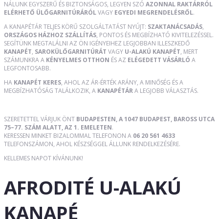
NÁLUNK EGYSZERŰ ÉS BIZTONSÁGOS, LEGYEN SZÓ
AZONNAL RAKTÁRRÓL
ELÉRHETŐ ÜLŐGARNITÚRÁRÓL
VAGY
EGYEDI MEGRENDELÉSRŐL
.
A KANAPÉTÁR TELJES KÖRŰ SZOLGÁLTATÁST NYÚJT:
SZAKTANÁCSADÁS
,
ORSZÁGOS HÁZHOZ SZÁLLÍTÁS
, PONTOS ÉS MEGBÍZHATÓ KIVITELEZÉSSEL.
SEGÍTÜNK MEGTALÁLNI AZ ÖN IGÉNYEIHEZ LEGJOBBAN ILLESZKEDŐ
KANAPÉT
,
SAROKÜLŐGARNITÚRÁT
VAGY
U-ALAKÚ KANAPÉT
, MERT
SZÁMUNKRA A
KÉNYELMES OTTHON
ÉS AZ
ELÉGEDETT VÁSÁRLÓ
A
LEGFONTOSABB.
HA
KANAPÉT KERES
, AHOL AZ ÁR-ÉRTÉK ARÁNY, A MINŐSÉG ÉS A
MEGBÍZHATÓSÁG TALÁLKOZIK, A
KANAPÉTÁR
A LEGJOBB VÁLASZTÁS.
SZERETETTEL VÁRJUK ÖNT
BUDAPESTEN, A 1047 BUDAPEST, BAROSS UTCA
75–77. SZÁM ALATT, AZ 1. EMELETEN
.
KERESSEN MINKET BIZALOMMAL TELEFONON A
06 20 561 4633
TELEFONSZÁMON, AHOL KÉSZSÉGGEL ÁLLUNK RENDELKEZÉSÉRE.
KELLEMES NAPOT KÍVÁNUNK!
AFRODITÉ U-ALAKÚ
KANAPÉ