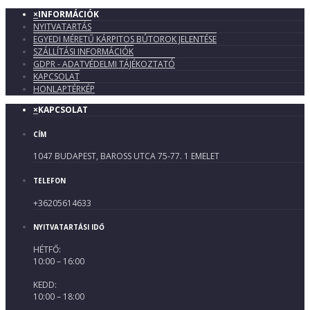
×
INFORMÁCIÓK
NYITVATARTÁS
EGYEDI MÉRETŰ KÁRPITOS BÚTOROK JELENTÉSE
SZÁLLÍTÁSI INFORMÁCIÓK
GDPR - ADATVÉDELMI TÁJÉKOZTATÓ
KAPCSOLAT
HONLAPTÉRKÉP
×
KAPCSOLAT
CÍM
1047 BUDAPEST, BAROSS UTCA 75-77. 1 EMELET
TELEFON
+36205614633
NYITVATARTÁSI IDŐ
HÉTFŐ:
10:00 – 16:00
KEDD:
10:00 – 18:00