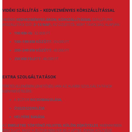
VIDÉKI SZÁLLÍTÁS – KEDVEZMÉNYES KÖRSZÁLLÍTÁSSAL
VIDÉKRE
KEDVEZMÉNYES ÁRON, KÖRSZÁLLÍTÁSSAL
SZÁLLÍTUNK
(KISZÁLLÍTÁSI IDŐ:
2–10 NAP
), AZ ÜZLETTŐL MÉRT TÁVOLSÁG ALAPJÁN:
100 KM-IG:
32.000 FT
100–199 KM KÖZÖTT:
39.000 FT
200–249 KM KÖZÖTT:
43.000 FT
250 KM FELETT:
48.000 FT
EXTRA SZOLGÁLTATÁSOK
TÉRÍTÉS ELLENÉBEN LEHETŐSÉG VAN AZ ALÁBBI SZOLGÁLTATÁSOK
IGÉNYBEVÉTELÉRE:
A BÚTOR
KICSOMAGOLÁSA
,
ÖSSZESZERELÉSE
,
HELYÉRE RAKÁSA
.
AZ
EMELETRE TÖRTÉNŐ FELVITEL KÜLÖN DÍJKÖTELES
, AMENNYIBEN
NINCS LIFT, VAGY A BÚTOR NEM FÉR BE A LIFTBE. ENNEK KÖLTSÉGE