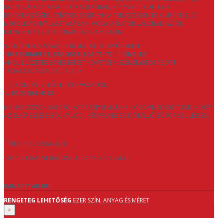
KÁRPITVÁLASZTÁSSAL KAPCSOLATBAN, KÉSZSÉGGEL ÁLLUNK
RENDELKEZÉSÉRE. SZÍVESEN SEGÍTÜNK A TERVEZÉSBEN ÉS A MEGFELELŐ
MEGOLDÁS KIVÁLASZTÁSÁBAN, HOGY A BÚTOR VALÓBAN AZ ÖN
IGÉNYEIHEZ ÉS OTTHONÁHOZ IGAZODJON.
SZEMÉLYESEN IS VÁRJUK BEMUTATÓTERMÜNKBEN:
1047 BUDAPEST, BAROSS UTCA 75–77., 1. EMELET
,
AHOL ELŐZETES EGYEZTETÉST KÖVETŐEN SZEMÉLYRE SZABOTT
TANÁCSADÁSSAL FOGADJUK.
TELEFONON IS ELÉRHETŐEK VAGYUNK:
📞
06 20 561 4633
NE HABOZZON KAPCSOLATBA LÉPNI VELÜNK – ÖRÖMMEL SEGÍTÜNK, HOGY
AZ ELKÉPZELÉSEKBŐL VALÓDI, KÉNYELMES ÉS IDŐTÁLLÓ BÚTOR SZÜLESSEN.
TÍMEA +36 20 561 46 33
1047 BUDAPEST BAROSS UTCA 75-77. 1 EMELET
KANAPETAR.HU
RENGETEG LEHETŐSÉG
EZER SZÍN, ANYAG ÉS MÉRET
×