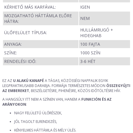
KÉRHETŐ MÁS KARFÁVAL:
IGEN
MOZGATHATÓ HÁTTÁMLA ELŐRE
NEM
HÁTRA:
HULLÁMRUGÓ +
ÜLŐFELÜLET TÍPUSA:
HIDEGHAB
ANYAGA:
100 FAJTA
SZÍNE:
1000 SZÍN
RENDELÉSI IDŐ:
3-6 HÉT
EZ AZ
U ALAKÚ KANAPÉ
A TÁGAS, KÖZÖSSÉGI NAPPALIK EGYIK
LEGPRAKTIKUSABB DARABJA. FORMÁJA TERMÉSZETES MÓDON
ÖSSZEGYŰJTI
AZ EMBEREKET
, BESZÉLGETÉSRE, PIHENÉSRE, KÖZÖS IDŐTÖLTÉSRE HÍV.
A HANGSÚLY ITT NEM A SZÍNEN VAN, HANEM A
FUNKCIÓN ÉS AZ
ARÁNYOKON
:
NAGY FELÜLETŰ ÜLŐRÉSZEK,
JÓL TAGOLT ELRENDEZÉS,
KÉNYELMES HÁTTÁMLA ÉS MÉLY ÜLÉS.