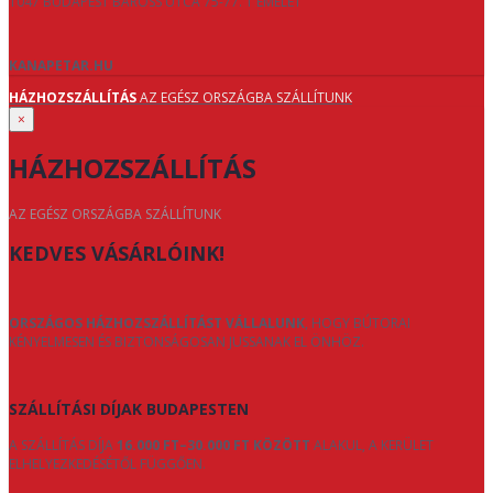
1047 BUDAPEST BAROSS UTCA 75-77. 1 EMELET
KANAPETAR.HU
HÁZHOZSZÁLLÍTÁS
AZ EGÉSZ ORSZÁGBA SZÁLLÍTUNK
×
HÁZHOZSZÁLLÍTÁS
AZ EGÉSZ ORSZÁGBA SZÁLLÍTUNK
KEDVES VÁSÁRLÓINK!
ORSZÁGOS HÁZHOZSZÁLLÍTÁST VÁLLALUNK
, HOGY BÚTORAI
KÉNYELMESEN ÉS BIZTONSÁGOSAN JUSSANAK EL ÖNHÖZ.
SZÁLLÍTÁSI DÍJAK BUDAPESTEN
A SZÁLLÍTÁS DÍJA
16.000 FT–30.000 FT KÖZÖTT
ALAKUL, A KERÜLET
ELHELYEZKEDÉSÉTŐL FÜGGŐEN.